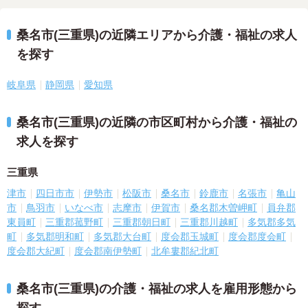
桑名市(三重県)の近隣エリアから介護・福祉の求人
を探す
岐阜県
静岡県
愛知県
桑名市(三重県)の近隣の市区町村から介護・福祉の
求人を探す
三重県
津市
四日市市
伊勢市
松阪市
桑名市
鈴鹿市
名張市
亀山
市
鳥羽市
いなべ市
志摩市
伊賀市
桑名郡木曽岬町
員弁郡
東員町
三重郡菰野町
三重郡朝日町
三重郡川越町
多気郡多気
町
多気郡明和町
多気郡大台町
度会郡玉城町
度会郡度会町
度会郡大紀町
度会郡南伊勢町
北牟婁郡紀北町
桑名市(三重県)の介護・福祉の求人を雇用形態から