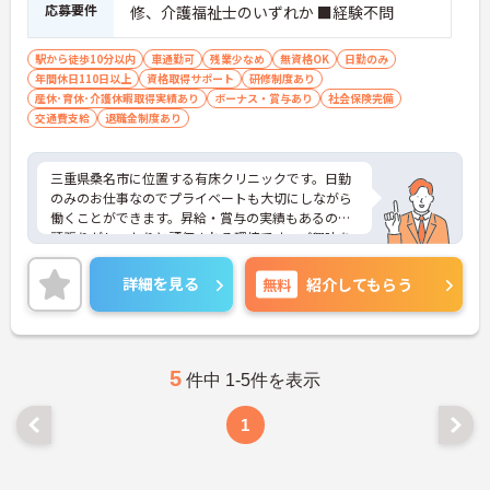
応募要件
修、介護福祉士のいずれか ■経験不問
駅から徒歩10分以内
車通勤可
残業少なめ
無資格OK
日勤のみ
年間休日110日以上
資格取得サポート
研修制度あり
産休･育休･介護休暇取得実績あり
ボーナス・賞与あり
社会保険完備
交通費支給
退職金制度あり
三重県桑名市に位置する有床クリニックです。日勤
のみのお仕事なのでプライベートも大切にしながら
働くことができます。昇給・賞与の実績もあるので
頑張りがしっかりと評価される環境です。ご興味を
お持ちの方はお気軽にお問い合わせください。
詳細を見る
無料
紹介してもらう
5
件中 1-5件を表示
1