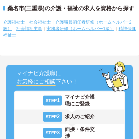
桑名市(三重県)の介護・福祉の求人を資格から探す
介護福祉士
社会福祉士
介護職員初任者研修（ホームヘルパー2
級）
社会福祉主事
実務者研修（ホームヘルパー1級）
精神保健
福祉士
マイナビ介護職に
お気軽にご相談
下さい！
マイナビ介護
1
STEP
職にご登録
2
求人のご紹介
STEP
面接・条件交
3
STEP
渉