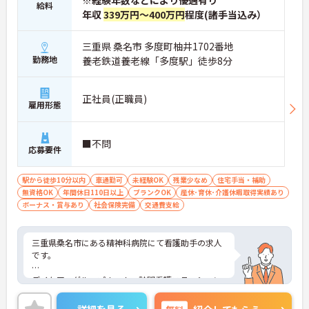
※経験年数などにより優遇有り
給料
年収
339万円～400万円
程度(諸手当込み）
三重県 桑名市 多度町柚井1702番地
勤務地
養老鉄道養老線「多度駅」徒歩8分
正社員(正職員)
雇用形態
■不問
応募要件
駅から徒歩10分以内
車通勤可
未経験OK
残業少なめ
住宅手当・補助
無資格OK
年間休日110日以上
ブランクOK
産休･育休･介護休暇取得実績あり
ボーナス・賞与あり
社会保険完備
交通費支給
三重県桑名市にある精神科病院にて看護助手の求人
です。
デイケア、グループホーム、訪問看護ステーション
なども展開し、患者さんのリハビリを助け、自立や
社会復帰へのサポートを行っている病院です。