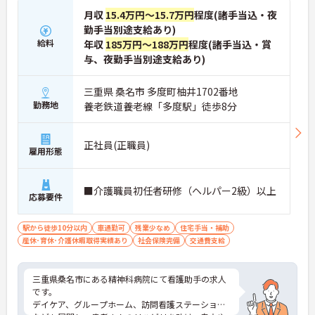
月収
15.4万円～15.7万円
程度(諸手当込・夜
勤手当別途支給あり)
給料
年収
185万円～188万円
程度(諸手当込・賞
与、夜勤手当別途支給あり)
三重県 桑名市 多度町柚井1702番地
勤務地
養老鉄道養老線「多度駅」徒歩8分
正社員(正職員)
雇用形態
■介護職員初任者研修（ヘルパー2級）以上
応募要件
駅から徒歩10分以内
車通勤可
残業少なめ
住宅手当・補助
産休･育休･介護休暇取得実績あり
社会保険完備
交通費支給
三重県桑名市にある精神科病院にて看護助手の求人
です。
デイケア、グループホーム、訪問看護ステーション