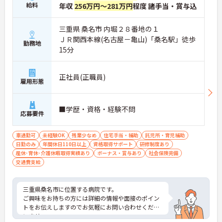
給料
年収
256万円～281万円
程度 諸手当・賞与込
三重県 桑名市 内堀２８番地の１
ＪＲ関西本線(名古屋－亀山)「桑名駅」徒歩
勤務地
15分
正社員(正職員)
雇用形態
■学歴・資格・経験不問
応募要件
車通勤可
未経験OK
残業少なめ
住宅手当・補助
託児所・育児補助
日勤のみ
年間休日110日以上
資格取得サポート
研修制度あり
産休･育休･介護休暇取得実績あり
ボーナス・賞与あり
社会保険完備
交通費支給
三重県桑名市に位置する病院です。
ご興味をお持ちの方には詳細の情報や面接のポイン
トをお伝えしますのでお気軽にお問い合わせくださ
いませ。