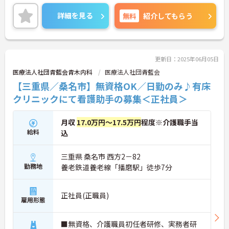
詳細を見る
無料
紹介してもらう
更新日：2025年06月05日
医療法人社団青藍会青木内科
医療法人社団青藍会
【三重県／桑名市】無資格OK／日勤のみ♪有床
クリニックにて看護助手の募集＜正社員＞
月収
17.0万円～17.5万円
程度※介護職手当
給料
込
三重県 桑名市 西方2－82
勤務地
養老鉄道養老線「播磨駅」徒歩7分
正社員(正職員)
雇用形態
■無資格、介護職員初任者研修、実務者研