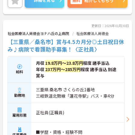
詳細を見る
無料
紹介してもらう
チーム医療に取り組まれており、メンバーの一員と
して活躍する事が出来ます！
未経験でも相談可能ですので、ご興味のある方はお
更新日：2026年01月30日
気軽にお問い合わせください。
社会医療法人尚徳会ヨナハ丘の上病院
社会医療法人尚徳会
【三重県／桑名市】賞与4.5カ月分◎土日祝日休
み♪病院で看護助手募集！〈正社員〉
月収
19.8万円～23.8万円
程度 諸手当込
年収
237万円～285万円
程度 諸手当込 別途
給料
賞与
三重県 桑名市 さくらの丘1番地
勤務地
三岐鉄道北勢線「蓮花寺駅」バス・車4分
正社員(正職員)
雇用形態
■学歴・資格・経験不問
応募要件