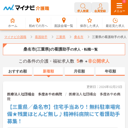
0
0
求人検索
会員登録
メニュー
ホーム
初めての方へ
面談会場一覧
保存した求人
最近見た求人
マイナビ介護職
看護助手
三重県
桑名市
三重県の看護助手の求人
桑名市(三重県)の看護助手
の求人・転職一覧
5
この条件の介護・福祉求人数
非公開求人
件 ＋
おすすめ順
新着順
月収順
年収順
更新日：2026年02月25日
医療法人社団橘会 多度あやめ病院
医療法人社団橘会 多度あやめ病
院
【三重県／桑名市】住宅手当あり！無料駐車場完
備★残業ほとんど無し♪精神科病院にて看護助手
募集！