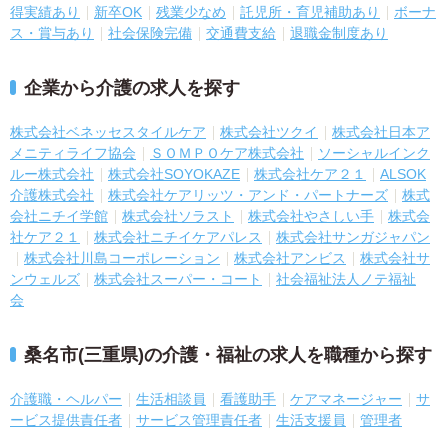
得実績あり
新卒OK
残業少なめ
託児所・育児補助あり
ボーナ
ス・賞与あり
社会保険完備
交通費支給
退職金制度あり
企業から介護の求人を探す
株式会社ベネッセスタイルケア
株式会社ツクイ
株式会社日本ア
メニティライフ協会
ＳＯＭＰＯケア株式会社
ソーシャルインク
ルー株式会社
株式会社SOYOKAZE
株式会社ケア２１
ALSOK
介護株式会社
株式会社ケアリッツ・アンド・パートナーズ
株式
会社ニチイ学館
株式会社ソラスト
株式会社やさしい手
株式会
社ケア２１
株式会社ニチイケアパレス
株式会社サンガジャパン
株式会社川島コーポレーション
株式会社アンビス
株式会社サ
ンウェルズ
株式会社スーパー・コート
社会福祉法人ノテ福祉
会
桑名市(三重県)の介護・福祉の求人を職種から探す
介護職・ヘルパー
生活相談員
看護助手
ケアマネージャー
サ
ービス提供責任者
サービス管理責任者
生活支援員
管理者