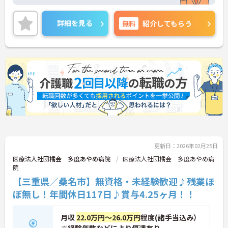
なども展開し、患者さんのリハビリを助け、自立や
社会復帰へのサポートを行っている病院です。
チーム医療に取り組まれており、メンバーの一員と
詳細を見る
無料
紹介してもらう
して活躍する事が出来ます！
未経験でも相談可能ですので、ご興味のある方はお
気軽にお問い合わせください。
更新日：2026年02月25日
医療法人社団橘会 多度あやめ病院
医療法人社団橘会 多度あやめ病
院
【三重県／桑名市】無資格・未経験歓迎♪残業ほ
ぼ無し！年間休日117日♪賞与4.25ヶ月！！
月収
22.0万円～26.0万円
程度(諸手当込み）