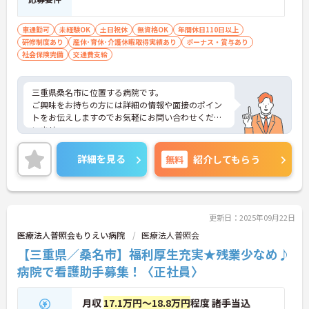
車通勤可
未経験OK
土日祝休
無資格OK
年間休日110日以上
研修制度あり
産休･育休･介護休暇取得実績あり
ボーナス・賞与あり
社会保険完備
交通費支給
三重県桑名市に位置する病院です。
ご興味をお持ちの方には詳細の情報や面接のポイン
トをお伝えしますのでお気軽にお問い合わせくださ
いませ。
詳細を見る
無料
紹介してもらう
更新日：2025年09月22日
医療法人普照会もりえい病院
医療法人普照会
【三重県／桑名市】福利厚生充実★残業少なめ♪
病院で看護助手募集！〈正社員〉
月収
17.1万円～18.8万円
程度 諸手当込