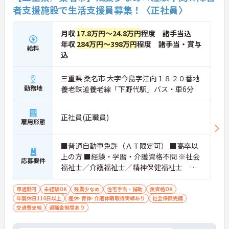
者支援施設で生活支援員募集！〈正社員〉
月収
17.8万円～24.8万円
程度 諸手当込
年収
284万円～398万円
程度 諸手当・賞与
給料
込
三重県 桑名市 大字今島字江向１８２０番地
勤務地
養老鉄道養老線「下野代駅」バス・車6分
正社員(正職員)
雇用形態
■普通自動車免許（ＡＴ限定可） ■高卒以
上の方 ■経験・学暦・介護資格不問 ※社会
応募要件
福祉士／介護福祉士／精神保健福祉士 い
ずれかの資格がある方賃金優遇
車通勤可
未経験OK
残業少なめ
住宅手当・補助
無資格OK
年間休日110日以上
産休･育休･介護休暇取得実績あり
社会保険完備
交通費支給
退職金制度あり