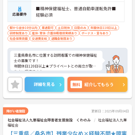
追われることなくご利用者様のペースに合わせたサ
ポートが可能です。施設も専用設計で働きやすく、
■精神保健福祉士、普通自動車運転免許■
ご自身の理想とする福祉を実践できる環境が整って
応募要件
経験必須
います。
駅から徒歩10分以内
車通勤可
土日祝休
日勤のみ
年間休日110日以上
研修制度あり
産休･育休･介護休暇取得実績あり
ボーナス・賞与あり
社会保険完備
交通費支給
退職金制度あり
三重県桑名市に位置する訪問看護での精神保健福祉
士の募集です！
年間休日120日以上★プライベートとの両立が取り
やすい環境です♪
ご興味ある方には、面接対策ポイントなど、さらに
詳細をお話しいたしますのでお気軽にご相談くださ
詳細を見る
無料
紹介してもらう
い。
障がい者施設
更新日：2025年09月04日
社会福祉法人九華福祉会障害者支援施設 くわのみ
社会福祉法人九華
福祉会
【三重県／桑名市】残業少なめ×経験不問★障害