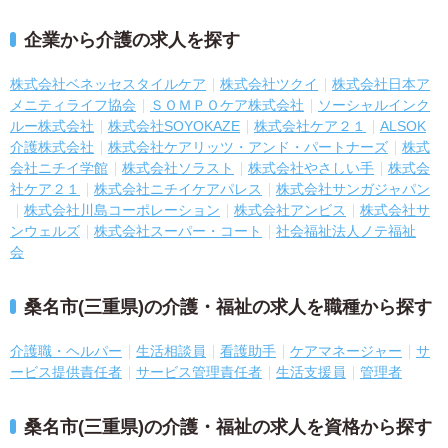
企業から介護の求人を探す
株式会社ベネッセスタイルケア
株式会社ツクイ
株式会社日本ア
メニティライフ協会
ＳＯＭＰＯケア株式会社
ソーシャルインク
ルー株式会社
株式会社SOYOKAZE
株式会社ケア２１
ALSOK
介護株式会社
株式会社ケアリッツ・アンド・パートナーズ
株式
会社ニチイ学館
株式会社ソラスト
株式会社やさしい手
株式会
社ケア２１
株式会社ニチイケアパレス
株式会社サンガジャパン
株式会社川島コーポレーション
株式会社アンビス
株式会社サ
ンウェルズ
株式会社スーパー・コート
社会福祉法人ノテ福祉
会
桑名市(三重県)の介護・福祉の求人を職種から探す
介護職・ヘルパー
生活相談員
看護助手
ケアマネージャー
サ
ービス提供責任者
サービス管理責任者
生活支援員
管理者
桑名市(三重県)の介護・福祉の求人を資格から探す