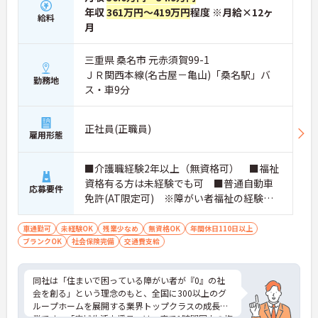
年収
361万円～419万円
程度 ※月給×12ヶ
給料
月
三重県 桑名市 元赤須賀99-1
ＪＲ関西本線(名古屋－亀山)「桑名駅」バ
勤務地
ス・車9分
正社員(正職員)
雇用形態
■介護職経験2年以上（無資格可） ■福祉
資格有る方は未経験でも可 ■普通自動車
応募要件
免許(AT限定可) ※障がい者福祉の経験は
不問です。※実務経験2年以上の方、障がい
者福祉に関する経験をお持ちの方大歓迎
車通勤可
未経験OK
残業少なめ
無資格OK
年間休日110日以上
ブランクOK
社会保険完備
交通費支給
同社は「住まいで困っている障がい者が『0』の社
会を創る」という理念のもと、全国に300以上のグ
ループホームを展開する業界トップクラスの成長企