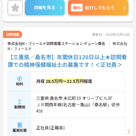
働ける環境が整っています。研修制度や外部勉強会
詳細を見る
無料
紹介してもらう
の受講支援もあり、スキルアップもしっかりサポー
ト。将来的には管理者やエリアマネージャーへのキ
ャリアアップも目指せます。20代から60代まで幅広
い年代のスタッフが活躍しており、和やかな雰囲気
の職場です。介護経験を活かしたい方、福祉の資格
訪問看護
更新日：2026年05月26日
をお持ちの方、安定した法人でキャリアを築きたい
株式会社N・フィールド訪問看護ステーション デューン桑名
株式会社
方におすすめです。
N・フィールド
★おすすめPOINT★
【三重県／桑名市】年間休日120日以上★訪問看
・生活支援員からスタートし、サービス管理責任者
護での精神保健福祉士の募集です！＜正社員＞
やエリアマネージャーへと続く明確なステップアッ
プの道筋が用意されています。急成長中の企業であ
るためポストも豊富にあり、専門性を高めながらマ
月収
28.5万円～32.5万円
程度
ネジメント職への挑戦も視野に入れていただけま
給料
す。
・年間休日114日、残業月平均10時間程度という就
三重県 桑名市 末広町10 オリーブビル3F
業環境に加え、産前産後休暇や育児休暇制度がしっ
かりと整備されています。オンとオフの切り替えを
ＪＲ関西本線(名古屋－亀山)「桑名駅」徒歩
勤務地
明確にし、心身ともに充実した状態で長くご活躍い
4分
ただけます。
・グループホーム一棟あたりの入居者様20名定員を
常時2～4名のスタッフで支援、国基準を上回る人員
正社員(正職員)
雇用形態
配置や夜間複数名体制が敷かれているため、業務に