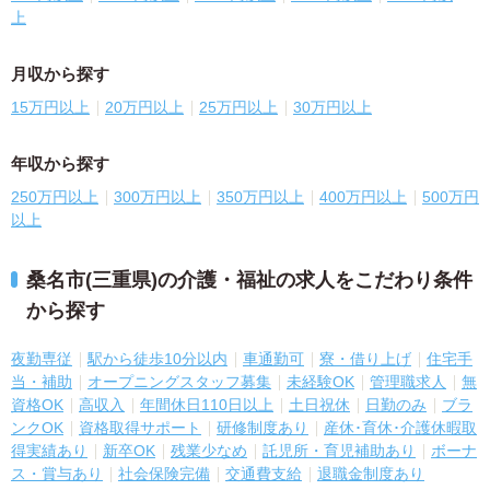
上
月収から探す
15万円以上
20万円以上
25万円以上
30万円以上
年収から探す
250万円以上
300万円以上
350万円以上
400万円以上
500万円
以上
桑名市(三重県)の介護・福祉の求人をこだわり条件
から探す
夜勤専従
駅から徒歩10分以内
車通勤可
寮・借り上げ
住宅手
当・補助
オープニングスタッフ募集
未経験OK
管理職求人
無
資格OK
高収入
年間休日110日以上
土日祝休
日勤のみ
ブラ
ンクOK
資格取得サポート
研修制度あり
産休･育休･介護休暇取
得実績あり
新卒OK
残業少なめ
託児所・育児補助あり
ボーナ
ス・賞与あり
社会保険完備
交通費支給
退職金制度あり