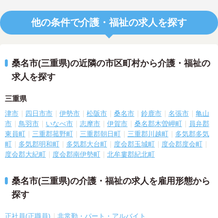
他の条件で介護・福祉の求人を探す
桑名市(三重県)の近隣の市区町村から介護・福祉の
求人を探す
三重県
津市
四日市市
伊勢市
松阪市
桑名市
鈴鹿市
名張市
亀山
市
鳥羽市
いなべ市
志摩市
伊賀市
桑名郡木曽岬町
員弁郡
東員町
三重郡菰野町
三重郡朝日町
三重郡川越町
多気郡多気
町
多気郡明和町
多気郡大台町
度会郡玉城町
度会郡度会町
度会郡大紀町
度会郡南伊勢町
北牟婁郡紀北町
桑名市(三重県)の介護・福祉の求人を雇用形態から
探す
正社員(正職員)
非常勤・パート・アルバイト