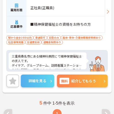
正社員(正職員)
雇用形態
■精神保健福祉士の資格をお持ちの方
応募要件
駅から徒歩10分以内
車通勤可
日勤のみ
産休･育休･介護休暇取得実績あり
社会保険完備
交通費支給
退職金制度あり
三重県桑名市にある精神科病院にて精神保健福祉士
の求人です。
デイケア、グループホーム、訪問看護ステーション
なども展開し、患者さんのリハビリを助け、自立や
社会復帰へのサポートを行っている病院です。
チーム医療に取り組まれており、メンバーの一員と
詳細を見る
無料
紹介してもらう
して活躍する事が出来ます！
未経験でも相談可能ですので、ご興味のある方はお
気軽にお問い合わせください。
5
件中 1-5件を表示
1