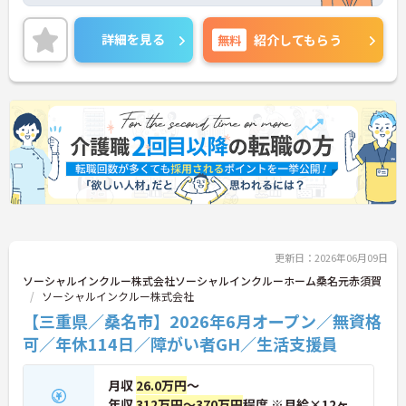
業です。「広域生活支援員」は、車で1時間圏内の複
数施設を横断的に担当し、現場支援とパートスタッ
フのサポートを行うハイクラスなポジションです。
詳細を見る
無料
紹介してもらう
最新設備とバリアフリーが完備され、スタッフの身
体的負担が少なく、広域手当5万円が付与されるこ
とで高い給与水準を実現しています。年間休日114
日の確保や、献立・レシピの完全標準化による業務
効率化など、ワークライフバランスを保ちながら定
年70歳まで長期的に活躍できる制度が盤石に整って
います。複数施設を経験することで培われるマネジ
メント視点は、将来的なエリアマネージャーへのキ
ャリアアップにも直結しており、最新の環境で専門
性を発揮したいプロフェッショナルの方にお勧めで
す。
★おすすめPOINT★
更新日：2026年06月09日
・広域支援員として複数のホームを巡るため、各ホ
ームのパートスタッフの教育やサポートにも携わる
ソーシャルインクルー株式会社ソーシャルインクルーホーム桑名元赤須賀
ことができ、現場の介助業務にとどまらず、施設運
ソーシャルインクルー株式会社
営や人材育成の視点を養うことで、将来のエリアマ
【三重県／桑名市】2026年6月オープン／無資格
ネージャー候補としてのステップアップに直結しま
可／年休114日／障がい者GH／生活支援員
す。
・定年70歳、再雇用75歳までという業界屈指の制度
があり、20代から60代まで幅広い年代が活躍してい
月収
26.0万円
～
ます。年間休日も114日確保されているため、無理
年収
312万円～370万円
程度 ※月給×12ヶ