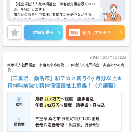
【社会福祉法人九華福祉会 障害者支援施設くわの
み】を紹介します♪
障がいのある利用者様が共同生活を送りながら将来
社会的な自立を目指せるよう支援を行っている施設
です。就労支援などの活動の他に地域の皆様との交
流や余暇活動も大切にしています。当施設での出会
詳細を見る
無料
紹介してもらう
い、関わり合いの中で自然と笑顔が増えていく、そ
んな環境を目指しています◎
生活支援員としてサポートをお願いします
資格の有無は問いません！未経験の方も歓迎してい
更新日：2025年05月12日
ます♪あなたも「生活支援員」として、利用者様に
医療法人社団橘会 多度あやめ病院
医療法人社団橘会 多度あやめ病
寄り添い温かなサポートをお願いします◎
院
人の力になりたい資格を活かしたい
【三重県／桑名市】駅チカ×賞与4ヶ月分以上★
障がい者支援に興味がある
そんな方はぜひこの機会にチャレンジしてください
精神科病院で精神保健福祉士募集！〈介護職〉
ね
月収
21.6万円
～程度 諸手当込
給料
年収
342万円
～程度 諸手当・賞与込
三重県 桑名市 多度町柚井1702番地
勤務地
養老鉄道養老線「多度駅」徒歩8分