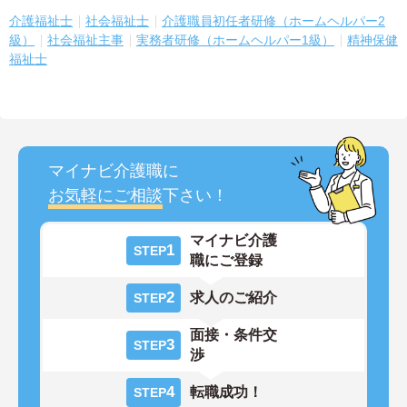
介護福祉士
社会福祉士
介護職員初任者研修（ホームヘルパー2
級）
社会福祉主事
実務者研修（ホームヘルパー1級）
精神保健
福祉士
マイナビ介護職に
お気軽にご相談
下さい！
マイナビ介護
1
STEP
職にご登録
2
求人のご紹介
STEP
面接・条件交
3
STEP
渉
4
転職成功！
STEP