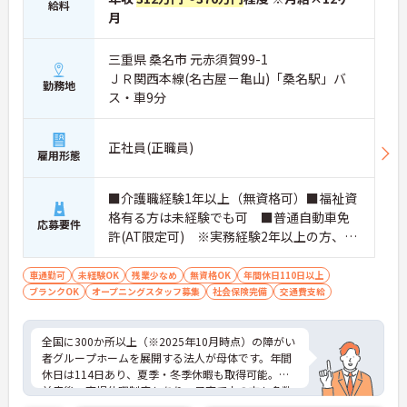
なく長期的なキャリアを築いていただけます。
給料
月
・全施設がバリアフリー設計かつ最新設備を備えて
おり、清潔感にあふれた美しい環境です。ハード面
に加え、ソフト面でも「献立の事前決定・レシピ完
三重県 桑名市 元赤須賀99-1
備」により現場の負担が大幅に軽減されています。
ＪＲ関西本線(名古屋－亀山)「桑名駅」バ
ご利用者様の安全性はもちろん、働くスタッフにと
勤務地
ス・車9分
っても身体的負担が少なく、高いモチベーションを
保って業務に集中できます。
正社員(正職員)
雇用形態
■介護職経験1年以上（無資格可）■福祉資
格有る方は未経験でも可 ■普通自動車免
応募要件
許(AT限定可) ※実務経験2年以上の方、障
がい者福祉に関する経験をお持ちの方大歓
迎
車通勤可
未経験OK
残業少なめ
無資格OK
年間休日110日以上
ブランクOK
オープニングスタッフ募集
社会保険完備
交通費支給
全国に300か所以上（※2025年10月時点）の障がい
者グループホームを展開する法人が母体です。年間
休日は114日あり、夏季・冬季休暇も取得可能。産
前産後・育児休暇制度もあり、子育て中の方も多数
活躍中で、ワークライフバランスを大切にしながら