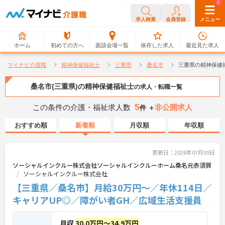
0
0
求人検索
会員登録
メニュー
ホーム
初めての方へ
面談会場一覧
保存した求人
最近見た求人
マイナビ介護職
精神保健福祉士
三重県
桑名市
三重県の精神保健
桑名市(三重県)の精神保健福祉士
の求人・転職一覧
5
この条件の介護・福祉求人数
非公開求人
件 ＋
おすすめ順
新着順
月収順
年収順
更新日：2026年07月09日
ソーシャルインクルー株式会社ソーシャルインクルーホーム桑名元赤須賀
ソーシャルインクルー株式会社
【三重県／桑名市】月給30万円～／年休114日／
キャリアUP◎／障がい者GH／広域生活支援員
月収
30.0万円～34.9万円