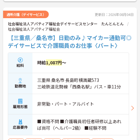
通所介護（デイサービス）
更新日：2026年08月04日
社会福祉法人アパティア福祉会デイサービスセンター たんとんとん
社会福祉法人アパティア福祉会
【三重県／桑名市】日勤のみ♪マイカー通勤可◎
デイサービスで介護職員のお仕事〈パート〉
時給
1,087円
～
給料
三重県 桑名市 長島町横満蔵573
勤務地
三岐鉄道北勢線「西桑名駅」バス・車11分
非常勤・パート・アルバイト
雇用形態
■資格不問 ■介護職員初任者研修以上あれ
応募要件
ば尚可（ヘルパー2級） ■経験不問