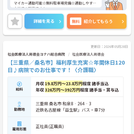
マイカー通勤可能☆無料駐車場完備☆通勤しやすい
立地での就業です！
ご興味ある方には、面接対策ポイントなど、さらに
詳細をお話しいたしますのでお気軽にご相談くださ
詳細を見る
無料
紹介してもらう
い。
更新日：2026年05月28日
社会医療法人尚徳会ヨナハ総合病院
社会医療法人尚徳会
【三重県／桑名市】福利厚生充実☆年間休日120
日♪病院でのお仕事です！〈介護職〉
月収
19.8万円～23.8万円
程度 諸手当込
給料
年収
326万円～392万円
程度 諸手当・賞与込
三重県 桑名市 和泉8‐264‐3
勤務地
近鉄名古屋線「益生駅」バス・車7分
正社員(正職員)
雇用形態