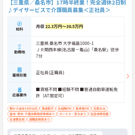
【三重県／桑名市】17時半終業！完全週休2日制
♪デイサービスで介護職員募集＜正社員＞
月収
22.3万円～30.5万円
給料
三重県 桑名市 大字福島1000-1
ＪＲ関西本線(名古屋－亀山)「桑名駅」徒歩
勤務地
7分
正社員(正職員)
雇用形態
■資格不問 ■経験不問 ■普通自動車運転免
応募要件
許（AT限定可）
駅から徒歩10分以内
車通勤可
未経験OK
無資格OK
日勤のみ
産休･育休･介護休暇取得実績あり
ボーナス・賞与あり
社会保険完備
交通費支給
退職金制度あり