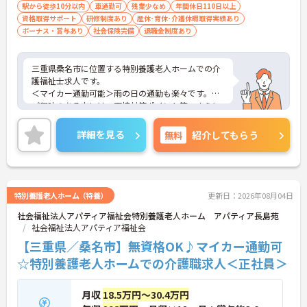
駅から徒歩10分以内
車通勤可
残業少なめ
年間休日110日以上
資格取得サポート
研修制度あり
産休･育休･介護休暇取得実績あり
ボーナス・賞与あり
社会保険完備
退職金制度あり
三重県桑名市に位置する特別養護老人ホームでの介
護福祉士求人です。
＜マイカー通勤可能＞雨の日の通勤も楽々です。
ご興味のある方には、面接対策ポイント等、さらに
詳細をお話ししますのでお気軽にご相談ください！
詳細を見る
無料
紹介してもらう
特別養護老人ホーム（特養）
更新日：2026年08月04日
社会福祉法人アパティア福祉会特別養護老人ホーム アパティア長島苑
社会福祉法人アパティア福祉会
【三重県／桑名市】無資格OK♪マイカー通勤可
☆特別養護老人ホームでの介護職求人＜正社員＞
月収
18.5万円～30.4万円