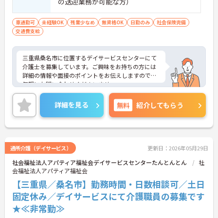
の送迎業務が可能な方）
車通勤可
未経験OK
残業少なめ
無資格OK
日勤のみ
社会保険完備
交通費支給
三重県桑名市に位置するデイサービスセンターにて
介護士を募集しています。ご興味をお持ちの方には
詳細の情報や面接のポイントをお伝えしますのでお
気軽にお問い合わせくださいませ。
詳細を見る
無料
紹介してもらう
通所介護（デイサービス）
更新日：2026年05月29日
社会福祉法人アパティア福祉会デイサービスセンターたんとんとん
社
会福祉法人アパティア福祉会
【三重県／桑名市】勤務時間・日数相談可／土日
固定休み／デイサービスにて介護職員の募集です
★≪非常勤≫