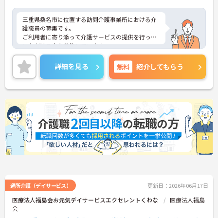
三重県桑名市に位置する訪問介護事業所における介
護職員の募集です。
ご利用者に寄り添って介護サービスの提供を行って
いただける方を募集しています。
研修制度・資格取得支援制度があり、働きながらス
キルアップが目指せる環境です。
詳細を見る
無料
紹介してもらう
ご興味のある方には、面接対策ポイントなど、さら
に詳細をご案内しますのでお気軽にご相談くださ
い！
通所介護（デイサービス）
更新日：2026年06月17日
医療法人福島会お元気デイサービスエクセレントくわな
医療法人福島
会