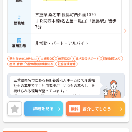
給料
三重県 桑名市 長島町西外面1070
ＪＲ関西本線(名古屋－亀山)「長島駅」徒歩
勤務地
7分
非常勤・パート・アルバイト
雇用形態
駅から徒歩10分以内
未経験OK
無資格OK
資格取得サポート
研修制度あり
産休･育休･介護休暇取得実績あり
社会保険完備
三重県桑名市にある特別養護老人ホームにて介護福
祉士の募集です！利用者様が「いつもの暮らし」を
続けられる環境が整っています。
週3日～・1日4時間～OKですので、ご自身のライフ
スタイルに合わせて働くことができます◎
ご興味のある方には、面接対策ポイントなど、さら
詳細を見る
無料
紹介してもらう
に詳細をお話しいたしますのでお気軽にご相談くだ
さい！