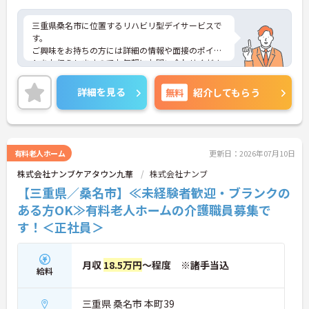
三重県桑名市に位置するリハビリ型デイサービスで
す。
ご興味をお持ちの方には詳細の情報や面接のポイン
トをお伝えしますのでお気軽にお問い合わせくださ
いませ。
詳細を見る
無料
紹介してもらう
有料老人ホーム
更新日：2026年07月10日
株式会社ナンブケアタウン九華
株式会社ナンブ
【三重県／桑名市】≪未経験者歓迎・ブランクの
ある方OK≫有料老人ホームの介護職員募集で
す！＜正社員＞
月収
18.5万円
～程度 ※諸手当込
給料
三重県 桑名市 本町39