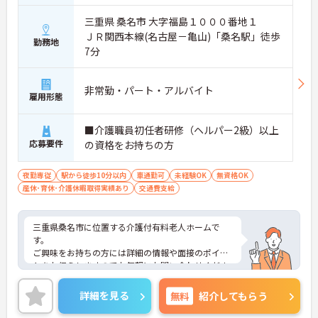
三重県 桑名市 大字福島１０００番地１
ＪＲ関西本線(名古屋－亀山)「桑名駅」徒歩
勤務地
7分
非常勤・パート・アルバイト
雇用形態
■介護職員初任者研修（ヘルパー2級）以上
応募要件
の資格をお持ちの方
夜勤専従
駅から徒歩10分以内
車通勤可
未経験OK
無資格OK
産休･育休･介護休暇取得実績あり
交通費支給
三重県桑名市に位置する介護付有料老人ホームで
す。
ご興味をお持ちの方には詳細の情報や面接のポイン
トをお伝えしますのでお気軽にお問い合わせくださ
いませ。
詳細を見る
無料
紹介してもらう