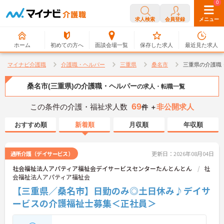
0
0
求人検索
会員登録
メニュー
ホーム
初めての方へ
面談会場一覧
保存した求人
最近見た求人
マイナビ介護職
介護職・ヘルパー
三重県
桑名市
三重県の介護職
桑名市(三重県)の介護職・ヘルパー
の求人・転職一覧
69
この条件の介護・福祉求人数
非公開求人
件 ＋
おすすめ順
新着順
月収順
年収順
通所介護（デイサービス）
更新日：2026年08月04日
社会福祉法人アパティア福祉会デイサービスセンターたんとんとん
社
会福祉法人アパティア福祉会
【三重県／桑名市】日勤のみ◎土日休み♪デイサ
ービスの介護福祉士募集＜正社員＞