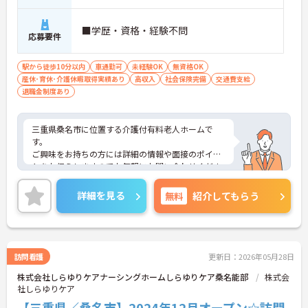
■学歴・資格・経験不問
応募要件
駅から徒歩10分以内
車通勤可
未経験OK
無資格OK
産休･育休･介護休暇取得実績あり
高収入
社会保険完備
交通費支給
退職金制度あり
三重県桑名市に位置する介護付有料老人ホームで
す。
ご興味をお持ちの方には詳細の情報や面接のポイン
トをお伝えしますのでお気軽にお問い合わせくださ
いませ。
詳細を見る
無料
紹介してもらう
訪問看護
更新日：2026年05月28日
株式会社しらゆりケアナーシングホームしらゆりケア桑名能部
株式会
社しらゆりケア
【三重県／桑名市】2024年12月オープン☆訪問