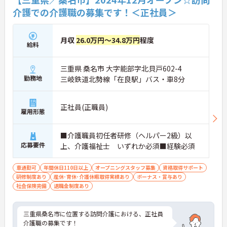
介護での介護職の募集です！＜正社員＞
月収
26.0万円～34.8万円
程度
給料
三重県 桑名市 大字能部字北貝戸602-4
勤務地
三岐鉄道北勢線「在良駅」バス・車8分
正社員(正職員)
雇用形態
■介護職員初任者研修（ヘルパー2級）以
応募要件
上、介護福祉士 いずれか必須■経験必須
車通勤可
年間休日110日以上
オープニングスタッフ募集
資格取得サポート
研修制度あり
産休･育休･介護休暇取得実績あり
ボーナス・賞与あり
社会保険完備
退職金制度あり
三重県桑名市に位置する訪問介護における、正社員
介護職の募集です！