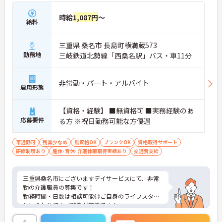
時給
1,087円
～
給料
三重県 桑名市 長島町横満蔵573
勤務地
三岐鉄道北勢線「西桑名駅」バス・車11分
非常勤・パート・アルバイト
雇用形態
【資格・経験】 ■無資格可 ■実務経験のあ
応募要件
る方 ※祝日勤務可能な方優遇
車通勤可
残業少なめ
無資格OK
ブランクOK
資格取得サポート
研修制度あり
産休･育休･介護休暇取得実績あり
交通費支給
三重県桑名市にございますデイサービスにて、非常
勤の介護職員の募集です！
勤務時間・日数は相談可能◎ご自身のライフスタイ
ルに合わせてのご就業が可能です！
また土日は固定休みなので、プライベートな時間も