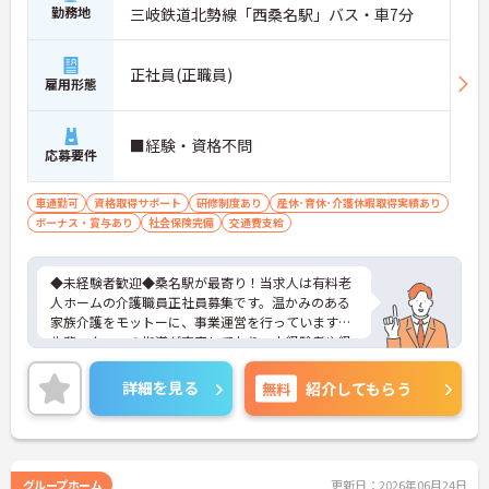
勤務地
三岐鉄道北勢線「西桑名駅」バス・車7分
正社員(正職員)
雇用形態
■経験・資格不問
応募要件
車通勤可
資格取得サポート
研修制度あり
産休･育休･介護休暇取得実績あり
ボーナス・賞与あり
社会保険完備
交通費支給
◆未経験者歓迎◆桑名駅が最寄り！当求人は有料老
人ホームの介護職員正社員募集です。温かみのある
家族介護をモットーに、事業運営を行っています。
先輩スタッフの指導が充実しており、未経験者や経
験の浅い方、ブランクのある方も挑戦できます。
ご興味ある方には、面接対策ポイントなど、さらに
詳細を見る
無料
紹介してもらう
詳細をお話しいたしますのでお気軽にご相談くださ
い
グループホーム
更新日：2026年06月24日