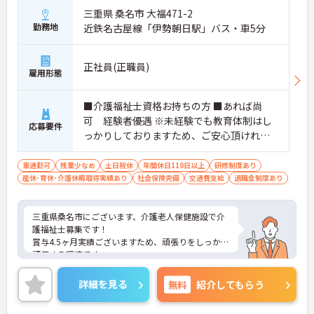
三重県 桑名市 大福471-2
勤務地
近鉄名古屋線「伊勢朝日駅」バス・車5分
正社員(正職員)
雇用形態
■介護福祉士資格お持ちの方 ■あれば尚
可 経験者優遇 ※未経験でも教育体制はし
応募要件
っかりしておりますため、ご安心頂ければ
と思います。
車通勤可
残業少なめ
土日祝休
年間休日110日以上
研修制度あり
産休･育休･介護休暇取得実績あり
社会保険完備
交通費支給
退職金制度あり
三重県桑名市にございます、介護老人保健施設で介
護福祉士募集です！
賞与4.5ヶ月実績ございますため、頑張りをしっかり
評価する環境です。
年間休日120日なので、お休みも沢山取得できま
す。
詳細を見る
無料
紹介してもらう
ご興味のある方は、マイナビ介護職までお問い合わ
せください。