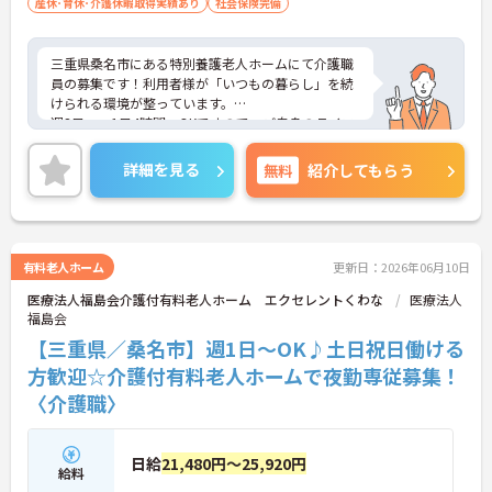
産休･育休･介護休暇取得実績あり
社会保険完備
三重県桑名市にある特別養護老人ホームにて介護職
員の募集です！利用者様が「いつもの暮らし」を続
けられる環境が整っています。
週3日～・1日4時間～OKですので、ご自身のライフ
スタイルに合わせて働くことができます◎
ご興味のある方には、面接対策ポイントなど、さら
詳細を見る
無料
紹介してもらう
に詳細をお話しいたしますのでお気軽にご相談くだ
さい！
有料老人ホーム
更新日：2026年06月10日
医療法人福島会介護付有料老人ホーム エクセレントくわな
医療法人
福島会
【三重県／桑名市】週1日～OK♪土日祝日働ける
方歓迎☆介護付有料老人ホームで夜勤専従募集！
〈介護職〉
日給
21,480円～25,920円
給料