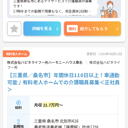
三重県桑名市にあるデイサービスで介護職員の募集
です！
17時半までの勤務で残業もなく、完全週休2日制の
ため、プライベートの時間をしっかり確保でき、仕
事との両立がしやすい職場です◎
また、昇給と計3.00ヵ月分の賞与実績があり、あな
詳細を見る
無料
紹介してもらう
たの頑張りがしっかり評価され、やりがいを持って
お仕事ができます！
ご興味ある方は面接ポイントをお伝えしますので、
お気軽にご連絡ください。
有料老人ホーム
更新日：2026年06月15日
株式会社ハピネライフ一光ハーモニーハウス桑名
株式会社ハピネライ
フ一光
【三重県／桑名市】年間休日110日以上！車通勤
可能♪有料老人ホームでの介護職員募集＜正社員
＞
月収
21.7万円
～
給料
三重県 桑名市 北別所416
勤務地
養老鉄道養老線「播磨駅」徒歩12分