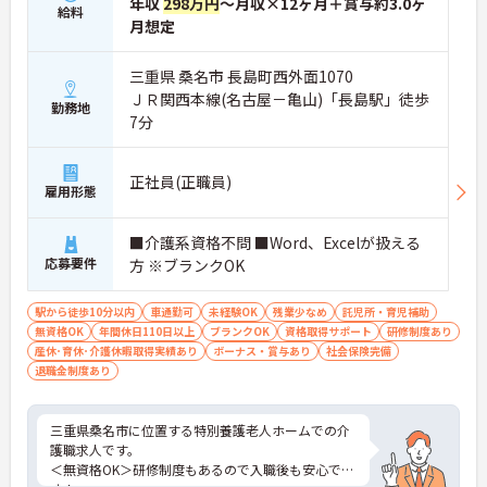
年収
298万円
～月収×12ヶ月＋賞与約3.0ヶ
給料
月想定
三重県 桑名市 長島町西外面1070
ＪＲ関西本線(名古屋－亀山)「長島駅」徒歩
勤務地
7分
正社員(正職員)
雇用形態
■介護系資格不問 ■Word、Excelが扱える
応募要件
方 ※ブランクOK
駅から徒歩10分以内
車通勤可
未経験OK
残業少なめ
託児所・育児補助
無資格OK
年間休日110日以上
ブランクOK
資格取得サポート
研修制度あり
産休･育休･介護休暇取得実績あり
ボーナス・賞与あり
社会保険完備
退職金制度あり
三重県桑名市に位置する特別養護老人ホームでの介
護職求人です。
＜無資格OK＞研修制度もあるので入職後も安心で