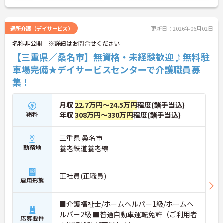
通所介護（デイサービス）
更新日：2026年06月02日
名称非公開 ※詳細はお問合せください
【三重県／桑名市】無資格・未経験歓迎♪無料駐
車場完備★デイサービスセンターで介護職員募
集！
月収
22.7万円～24.5万円
程度(諸手当込)
給料
年収
308万円～330万円
程度(諸手当込)
三重県 桑名市
勤務地
養老鉄道養老線
正社員(正職員)
雇用形態
■介護福祉士/ホームヘルパー1級/ホームヘ
ルパー2級 ■普通自動車運転免許（ご利用者
応募要件