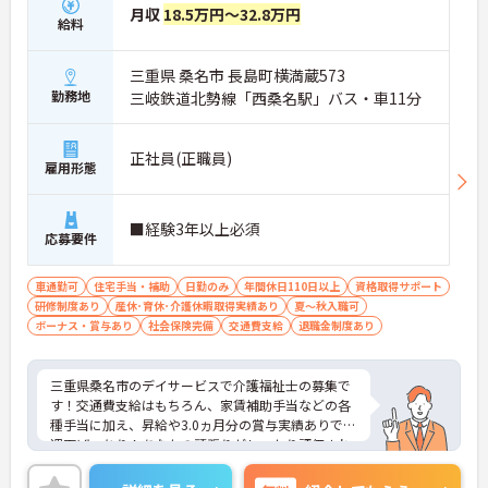
月収
18.5万円～32.8万円
給料
三重県 桑名市 長島町横満蔵573
勤務地
三岐鉄道北勢線「西桑名駅」バス・車11分
正社員(正職員)
雇用形態
■経験3年以上必須
応募要件
車通勤可
住宅手当・補助
日勤のみ
年間休日110日以上
資格取得サポート
研修制度あり
産休･育休･介護休暇取得実績あり
夏～秋入職可
ボーナス・賞与あり
社会保険完備
交通費支給
退職金制度あり
三重県桑名市のデイサービスで介護福祉士の募集で
す！交通費支給はもちろん、家賃補助手当などの各
種手当に加え、昇給や3.0ヵ月分の賞与実績ありで待
遇面ばっちり！あなたの頑張りがしっかり評価され
ます◎また、退職金制度ありで安心して長く働きや
すい環境が整っています♪ご興味のある方は面接ポ