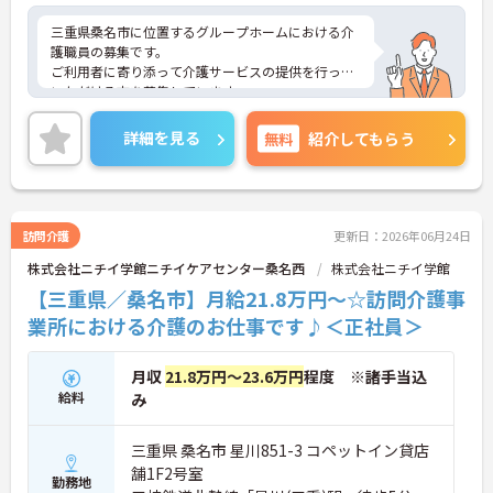
三重県桑名市に位置するグループホームにおける介
護職員の募集です。
ご利用者に寄り添って介護サービスの提供を行って
いただける方を募集しています。
研修制度・資格取得支援制度があり、働きながらス
キルアップが目指せる環境です。
詳細を見る
無料
紹介してもらう
ご興味のある方には、面接対策ポイントなど、さら
に詳細をご案内しますのでお気軽にご相談くださ
い！
訪問介護
更新日：2026年06月24日
株式会社ニチイ学館ニチイケアセンター桑名西
株式会社ニチイ学館
【三重県／桑名市】月給21.8万円～☆訪問介護事
業所における介護のお仕事です♪＜正社員＞
月収
21.8万円～23.6万円
程度 ※諸手当込
給料
み
三重県 桑名市 星川851-3 コペットイン貸店
舗1F2号室
勤務地