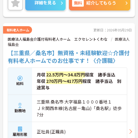
しっかり確保でき、メリハリをつけたご就業が可能
詳細を見る
無料
紹介してもらう
です◎
ご興味ある方には、面接対策ポイントなど、さらに
詳細をお話しいたしますのでお気軽にご相談くださ
い！
有料老人ホーム
更新日：2026年05月29日
医療法人福島会介護付有料老人ホーム エクセレントくわな
医療法人
福島会
【三重県／桑名市】無資格・未経験歓迎☆介護付
有料老人ホームでのお仕事です！〈介護職〉
月収
22.5万円～34.8万円
程度 諸手当込
年収
270万円～417万円
程度 諸手当込 別
給料
途賞与
三重県 桑名市 大字福島１０００番地１
ＪＲ関西本線(名古屋－亀山)「桑名駅」徒歩
勤務地
7分
正社員(正職員)
雇用形態