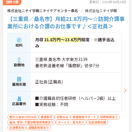
訪問介護
更新日：2026年06月24日
株式会社ニチイ学館ニチイケアセンター桑名
株式会社ニチイ学館
【三重県／桑名市】月給21.8万円～☆訪問介護事
業所における介護のお仕事です♪＜正社員＞
月収
21.8万円～23.6万円
程度 ※諸手当込
給料
み
三重県 桑名市 大字東方3139
勤務地
養老鉄道養老線「播磨駅」徒歩7分
正社員(正職員)
雇用形態
■介護職員初任者研修（ヘルパー2級）以上
応募要件
■実務経験：不問
駅から徒歩10分以内
車通勤可
日勤のみ
資格取得サポート
研修制度あり
産休･育休･介護休暇取得実績あり
ボーナス・賞与あり
社会保険完備
交通費支給
退職金制度あり