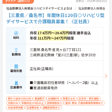
デイケア（通所リハ）
更新日：2026年08月03日
社会医療法人尚徳会リハビリデイサービスよなは
社会医療法人尚徳会
【三重県／桑名市】年間休日120日◎リハビリ型
デイサービスで介護職員募集！〈正社員〉
月収
17.6万円～20.6万円
程度 諸手当込
給料
年収
211万円～247万円
程度
三重県 桑名市 星見ヶ丘7丁目121
勤務地
三岐鉄道北勢線「星川(三重)駅」徒歩10分
正社員(正職員)
雇用形態
■介護職員初任者研修（ヘルパー2級）以上
応募要件
■普通自動車免許
駅から徒歩10分以内
車通勤可
未経験OK
残業少なめ
託児所・育児補助
日勤のみ
年間休日110日以上
研修制度あり
産休･育休･介護休暇取得実績あり
社会保険完備
交通費支給
退職金制度あり