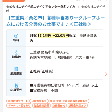
株式会社ニチイ学館ニチイケアセンター桑名いずみ
株式会社ニチイ学
館
【三重県／桑名市】各種手当あり☆グループホー
ムにおける介護のお仕事です♪＜正社員＞
月収
18.2万円～22.0万円
程度 ※諸手当込
給料
み
三重県 桑名市 和泉662-1
勤務地
近鉄名古屋線「伊勢朝日駅」バス・車7分
正社員(正職員)
雇用形態
■介護職員初任者研修（ヘルパー2級）以上
応募要件
■実務経験：不問
資格取得サポート
研修制度あり
産休･育休･介護休暇取得実績あり
ボーナス・賞与あり
社会保険完備
交通費支給
退職金制度あり