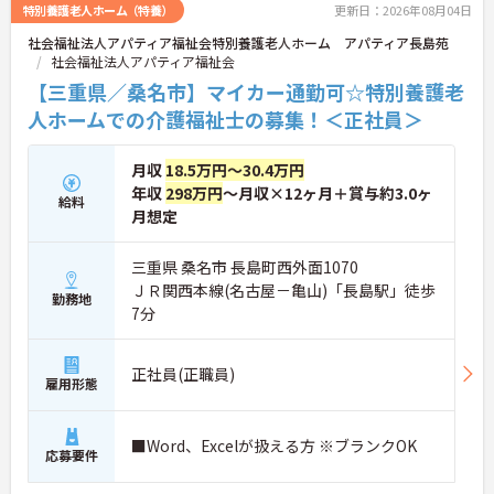
特別養護老人ホーム（特養）
更新日：2026年08月04日
社会福祉法人アパティア福祉会特別養護老人ホーム アパティア長島苑
社会福祉法人アパティア福祉会
【三重県／桑名市】マイカー通勤可☆特別養護老
人ホームでの介護福祉士の募集！＜正社員＞
月収
18.5万円～30.4万円
年収
298万円
～月収×12ヶ月＋賞与約3.0ヶ
給料
月想定
三重県 桑名市 長島町西外面1070
ＪＲ関西本線(名古屋－亀山)「長島駅」徒歩
勤務地
7分
正社員(正職員)
雇用形態
■Word、Excelが扱える方 ※ブランクOK
応募要件