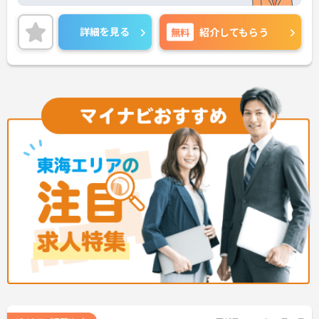
す！
＜マイカー通勤可能＞雨の日の通勤も楽々です。
ご興味のある方には、面接対策ポイント等、さらに
詳細を見る
無料
紹介してもらう
詳細をお話ししますのでお気軽にご相談ください！