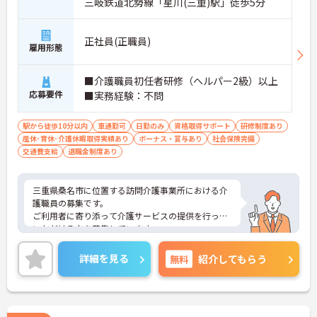
三岐鉄道北勢線「星川(三重)駅」徒歩5分
正社員(正職員)
雇用形態
■介護職員初任者研修（ヘルパー2級）以上
応募要件
■実務経験：不問
駅から徒歩10分以内
車通勤可
日勤のみ
資格取得サポート
研修制度あり
産休･育休･介護休暇取得実績あり
ボーナス・賞与あり
社会保険完備
交通費支給
退職金制度あり
三重県桑名市に位置する訪問介護事業所における介
護職員の募集です。
ご利用者に寄り添って介護サービスの提供を行って
いただける方を募集しています。
研修制度・資格取得支援制度があり、働きながらス
キルアップが目指せる環境です。
詳細を見る
無料
紹介してもらう
ご興味のある方には、面接対策ポイントなど、さら
に詳細をご案内しますのでお気軽にご相談くださ
い！