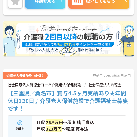
詳細を見る
無料
紹介してもらう
イントをお伝えしますので、お気軽にご相談くださ
い！
介護老人保健施設（老健）
更新日：2026年08月04日
社会医療法人尚徳会ヨナハ介護老人保健施設
社会医療法人尚徳会
【三重県／桑名市】賞与4.5ヶ月実績あり★年間
休日120日♪介護老人保健施設で介護福祉士募集
です！
月収
26.9万円
～程度 諸手当込
給料
年収
323万円
～程度 賞与込