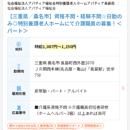
社会福祉法人アパティア福祉会特別養護老人ホームアパティア長島苑
社会福祉法人アパティア福祉会
【三重県／桑名市】資格不問・経験不問☆日勤の
み◎特別養護老人ホームにて介護職員の募集！＜
パート＞
時給
1,087円～1,250円
給料
三重県 桑名市 長島町西外面1070
ＪＲ関西本線(名古屋－亀山)「長島駅」徒歩
勤務地
7分
非常勤・パート・アルバイト
雇用形態
■介護系資格不問 ※介護職員初任者研修
応募要件
（ホームヘルパー2級）以上あれば尚可
駅から徒歩10分以内
無資格OK
資格取得サポート
研修制度あり