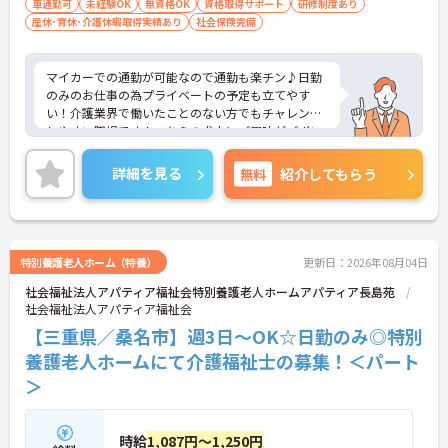
車通勤可
未経験OK
無資格OK
資格取得サポート
研修制度あり
産休･育休･介護休暇取得実績あり
社会保険完備
マイカーでの通勤が可能なので通勤も楽チン♪日勤
のみのお仕事の為プライベートの予定も立てやす
い！介護業界で働いたことのない方でもチャレンジ
しやすい職場です！こちらの求人にご興味がござい
ましたら面接のポイントもお伝えしますので是非ご
応募お待ちしております。
詳細を見る
無料
紹介してもらう
特別養護老人ホーム（特養）
更新日：2026年08月04日
社会福祉法人アパティア福祉会特別養護老人ホームアパティア長島苑
社会福祉法人アパティア福祉会
【三重県／桑名市】週3日～OK☆日勤のみ◎特別
養護老人ホームにて介護福祉士の募集！＜パート
＞
時給
1,087円～1,250円