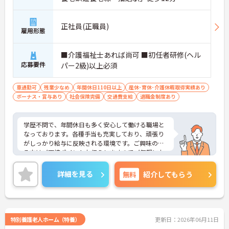
正社員(正職員)
雇用形態
■介護福祉士あれば尚可 ■初任者研修(ヘル
応募要件
パー2級)以上必須
車通勤可
残業少なめ
年間休日110日以上
産休･育休･介護休暇取得実績あり
ボーナス・賞与あり
社会保険完備
交通費支給
退職金制度あり
学歴不問で、年間休日も多く安心して働ける職場と
なっております。各種手当も充実しており、頑張り
がしっかり給与に反映される環境です。ご興味のあ
る方はご面接ポイントお伝えしますのでご気軽にお
問い合わせください。
詳細を見る
無料
紹介してもらう
特別養護老人ホーム（特養）
更新日：2026年06月11日