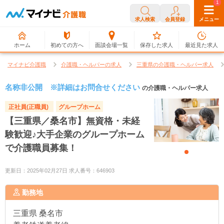
0
1
求人検索
会員登録
メニュー
ホーム
初めての方へ
面談会場一覧
保存した求人
最近見た求人
マイナビ介護職
介護職・ヘルパーの求人
三重県の介護職・ヘルパー求人
名称非公開 ※詳細はお問合せください
の介護職・ヘルパー求人
正社員(正職員)
グループホーム
【三重県／桑名市】無資格・未経
験歓迎♪大手企業のグループホーム
で介護職員募集！
更新日：2025年02月27日 求人番号：646903
勤務地
三重県
桑名市