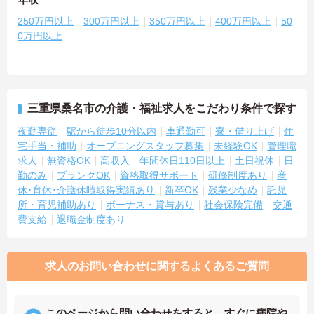
250万円以上
300万円以上
350万円以上
400万円以上
50
0万円以上
三重県桑名市の介護・福祉求人をこだわり条件で探す
夜勤専従
駅から徒歩10分以内
車通勤可
寮・借り上げ
住
宅手当・補助
オープニングスタッフ募集
未経験OK
管理職
求人
無資格OK
高収入
年間休日110日以上
土日祝休
日
勤のみ
ブランクOK
資格取得サポート
研修制度あり
産
休･育休･介護休暇取得実績あり
新卒OK
残業少なめ
託児
所・育児補助あり
ボーナス・賞与あり
社会保険完備
交通
費支給
退職金制度あり
求人のお問い合わせに関するよくあるご質問
このページから問い合わせをすると、すぐに病院や