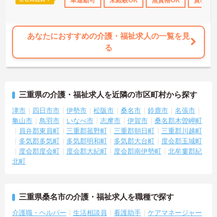
り
産休･育休･介護休暇取得実績あり
車通勤可
未経験OK
ボーナス・賞与あり
無資格OK
資格取
社会
あなたにおすすめの介護・福祉求人の一覧を見
る
三重県の介護・福祉求人を近隣の市区町村から探す
津市
四日市市
伊勢市
松阪市
桑名市
鈴鹿市
名張市
亀山市
鳥羽市
いなべ市
志摩市
伊賀市
桑名郡木曽岬町
員弁郡東員町
三重郡菰野町
三重郡朝日町
三重郡川越町
多気郡多気町
多気郡明和町
多気郡大台町
度会郡玉城町
度会郡度会町
度会郡大紀町
度会郡南伊勢町
北牟婁郡紀
北町
三重県桑名市の介護・福祉求人を職種で探す
介護職・ヘルパー
生活相談員
看護助手
ケアマネージャー