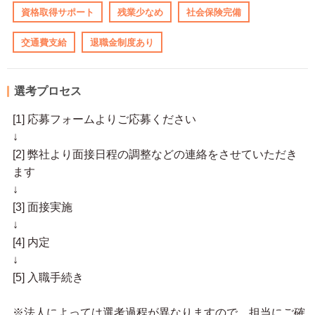
資格取得サポート
残業少なめ
社会保険完備
交通費支給
退職金制度あり
選考プロセス
[1] 応募フォームよりご応募ください
↓
[2] 弊社より面接日程の調整などの連絡をさせていただき
ます
↓
[3] 面接実施
↓
[4] 内定
↓
[5] 入職手続き
※法人によっては選考過程が異なりますので、担当にご確