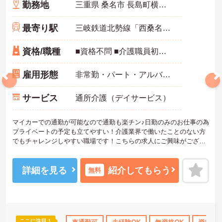
勤務地
三重県 桑名市 長島町横満蔵573
最寄り駅
三岐鉄道北勢線「西桑名駅」バス・車11分
資格/職種
■資格不問 ■介護職員初任者研修以上あれば尚可（ヘルパー2級） ■経験不問
雇用形態
非常勤・パート・アルバイト
サービス
通所介護（デイサービス）
マイカーでの通勤が可能なので通勤も楽チン♪日勤のみのお仕事の為
プライベートの予定も立てやすい！介護業界で働いたことのない方
でもチャレンジしやすい職場です！こちらの求人にご興味がござい
ましたら面接のポイントもお伝えしますので是非ご応募お待ちして
おります。
詳細を見る
紹介してもらう
無料
ここに注目！