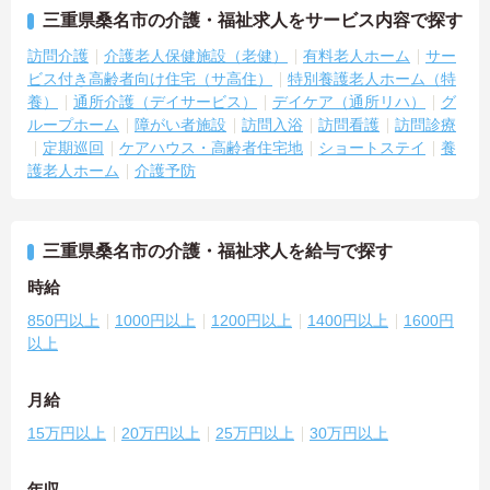
三重県桑名市の介護・福祉求人をサービス内容で探す
訪問介護
介護老人保健施設（老健）
有料老人ホーム
サー
ビス付き高齢者向け住宅（サ高住）
特別養護老人ホーム（特
養）
通所介護（デイサービス）
デイケア（通所リハ）
グ
ループホーム
障がい者施設
訪問入浴
訪問看護
訪問診療
定期巡回
ケアハウス・高齢者住宅地
ショートステイ
養
護老人ホーム
介護予防
三重県桑名市の介護・福祉求人を給与で探す
時給
850円以上
1000円以上
1200円以上
1400円以上
1600円
以上
月給
15万円以上
20万円以上
25万円以上
30万円以上
年収