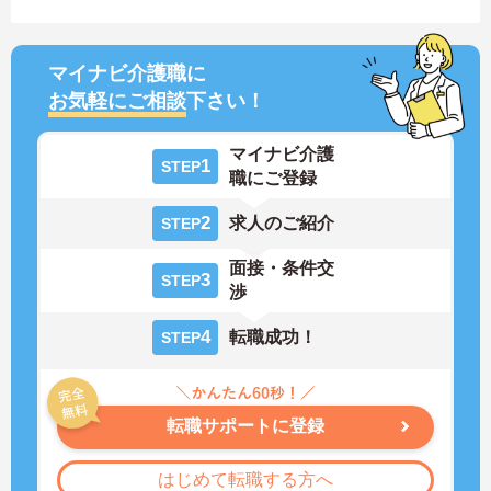
マイナビ介護職に
お気軽にご相談
下さい！
マイナビ介護
1
STEP
職にご登録
2
求人のご紹介
STEP
面接・条件交
3
STEP
渉
4
転職成功！
STEP
転職サポートに登録
はじめて転職する方へ