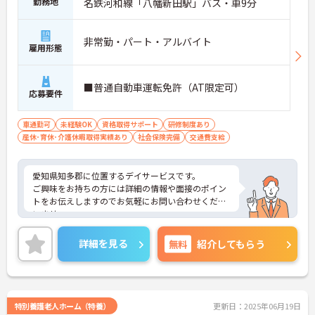
勤務地
名鉄河和線「八幡新田駅」バス・車9分
非常勤・パート・アルバイト
雇用形態
■普通自動車運転免許（AT限定可）
応募要件
車通勤可
未経験OK
資格取得サポート
研修制度あり
産休･育休･介護休暇取得実績あり
社会保険完備
交通費支給
愛知県知多郡に位置するデイサービスです。
ご興味をお持ちの方には詳細の情報や面接のポイン
トをお伝えしますのでお気軽にお問い合わせくださ
いませ。
詳細を見る
無料
紹介してもらう
特別養護老人ホーム（特養）
更新日：2025年06月19日