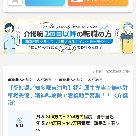
のでお気軽にお問い合せください。
更新日：2026年05月29日
医療法人寿康会 大府病院
医療法人寿康会 大府病院
【愛知県／知多郡東浦町】福利厚生充実☆無料駐
車場完備♪精神科病院で看護助手募集！！〈介護
職〉
月収
24.8万円～29.4万円
程度 諸手当込
年収
374万円～447万円
程度 諸手当・賞与
給料
込