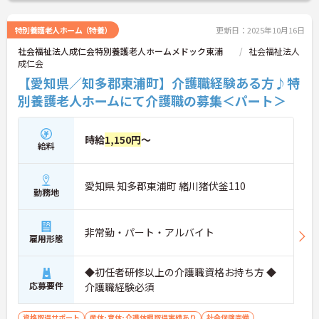
特別養護老人ホーム（特養）
更新日：2025年10月16日
社会福祉法人成仁会特別養護老人ホームメドック東浦
社会福祉法人
成仁会
【愛知県／知多郡東浦町】介護職経験ある方♪特
別養護老人ホームにて介護職の募集＜パート＞
時給
1,150円
～
給料
愛知県 知多郡東浦町 緒川猪伏釜110
勤務地
非常勤・パート・アルバイト
雇用形態
◆初任者研修以上の介護職資格お持ち方 ◆
応募要件
介護職経験必須
資格取得サポート
産休･育休･介護休暇取得実績あり
社会保険完備