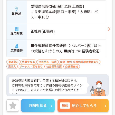
愛知県 知多郡東浦町 森岡上源吾1
ＪＲ東海道本線(熱海－米原)「大府駅」バ
勤務地
ス・車10分
正社員(正職員)
雇用形態
■介護職員初任者研修（ヘルパー2級）以上
応募要件
の資格をお持ちの方 ■病院での経験者歓迎
車通勤可
残業少なめ
住宅手当・補助
産休･育休･介護休暇取得実績あり
高収入
ボーナス・賞与あり
社会保険完備
交通費支給
愛知県知多郡東浦町に位置する精神科病院です。
ご興味をお持ちの方には詳細の情報や面接のポイン
トをお伝えしますのでお気軽にお問い合わせくださ
いませ。
詳細を見る
無料
紹介してもらう