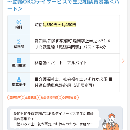
～勤務OK◎デイサービスで生活相談員募集＜パ
ート＞
時給
1,350円～1,450円
給料
愛知県 知多郡東浦町 森岡字上半之木51-4
勤務地
ＪＲ武豊線「尾張森岡駅」バス・車4分
非常勤・パート・アルバイト
雇用形態
■介護福祉士、社会福祉士いずれか必須 ■
応募要件
普通自動車免許必須（AT限定可）
車通勤可
土日祝休
社会保険完備
交通費支給
愛知県知多郡東浦町にあるデイサービスで生活相談
員の募集です！
日勤のみで土日祝が固定でお休みのため、家庭やプ
ライベートとの両立がしやすい職場です◎