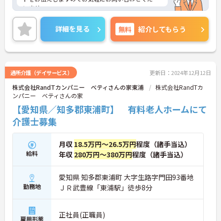
いませ。
詳細を見る
無料
紹介してもらう
通所介護（デイサービス）
更新日：2024年12月12日
株式会社RandTカンパニー ベティさんの家東浦
株式会社RandTカ
ンパニー ベティさんの家
【愛知県／知多郡東浦町】 有料老人ホームにて
介護士募集
月収
18.5万円～26.5万円
程度（諸手当込）
給料
年収
280万円～380万円
程度（諸手当込）
愛知県 知多郡東浦町 大字生路字門田93番地
勤務地
ＪＲ武豊線「東浦駅」徒歩8分
正社員(正職員)
雇用形態