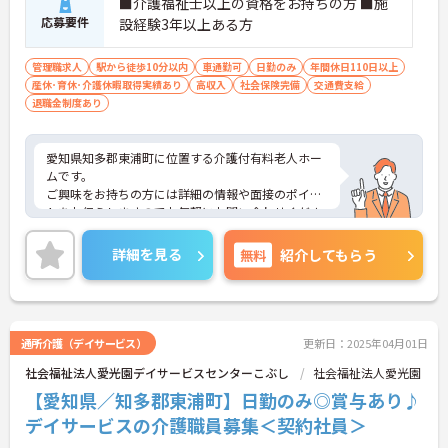
■介護福祉士以上の資格をお持ちの方 ■施
応募要件
設経験3年以上ある方
管理職求人
駅から徒歩10分以内
車通勤可
日勤のみ
年間休日110日以上
産休･育休･介護休暇取得実績あり
高収入
社会保険完備
交通費支給
退職金制度あり
愛知県知多郡東浦町に位置する介護付有料老人ホー
ムです。
ご興味をお持ちの方には詳細の情報や面接のポイン
トをお伝えしますのでお気軽にお問い合わせくださ
いませ。
詳細を見る
無料
紹介してもらう
通所介護（デイサービス）
更新日：2025年04月01日
社会福祉法人愛光園デイサービスセンターこぶし
社会福祉法人愛光園
【愛知県／知多郡東浦町】日勤のみ◎賞与あり♪
デイサービスの介護職員募集＜契約社員＞