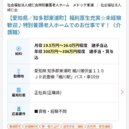
社会福祉法人成仁会特別養護老人ホーム メドック東浦
社会福祉法人
成仁会
【愛知県／知多郡東浦町】福利厚生充実☆未経験
歓迎♪特別養護老人ホームでのお仕事です！〈介
護職〉
月収
19.5万円～26.0万円
程度 諸手当込
年収
300万円～386万円
程度 諸手当・賞与
給料
込
愛知県 知多郡東浦町 緒川猪伏釜１１０
勤務地
ＪＲ武豊線「緒川駅」バス・車10分
正社員(正職員)
雇用形態
■資格・経験不問
応募要件
車通勤可
未経験OK
寮・借り上げ
住宅手当・補助
託児所・育児補助