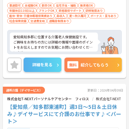
車通勤可
未経験OK
新卒OK
住宅手当・補助
無資格OK
年間休日110日以上
ブランクOK
資格取得サポート
研修制度あり
産休･育休･介護休暇取得実績あり
高収入
夏～秋入職可
ボーナス・賞与あり
社会保険完備
交通費支給
退職金制度あり
愛知県知多郡に位置する介護老人保健施設です。
ご興味をお持ちの方には詳細の情報や面接のポイン
トをお伝えしますのでお気軽にお問い合わせくださ
いませ。
詳細を見る
無料
紹介してもらう
通所介護（デイサービス）
更新日：2026年04月09日
株式会社T-NEXTパーソナルケアセンター フィロス
株式会社T-NEXT
【愛知県／知多郡東浦町】週3日～5日＆土日休
み♪デイサービスにて介護のお仕事です♪＜パー
ト＞