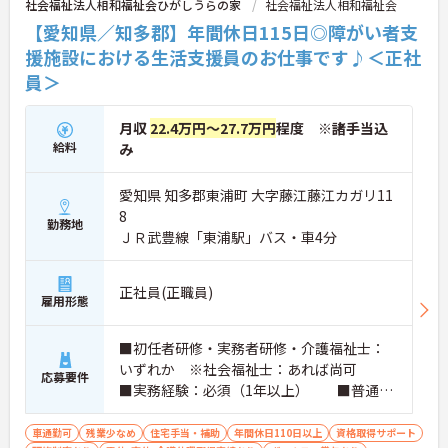
社会福祉法人相和福祉会ひがしうらの家
社会福祉法人相和福祉会
【愛知県／知多郡】年間休日115日◎障がい者支
援施設における生活支援員のお仕事です♪＜正社
員＞
月収
22.4万円～27.7万円
程度 ※諸手当込
給料
み
愛知県 知多郡東浦町 大字藤江藤江カガリ11
8
勤務地
ＪＲ武豊線「東浦駅」バス・車4分
正社員(正職員)
雇用形態
■初任者研修・実務者研修・介護福祉士：
いずれか ※社会福祉士：あれば尚可
応募要件
■実務経験：必須（1年以上） ■普通自
動車運転免許（AT限定可）：必須 ※PC
スキル：Word等による文字入力必須
車通勤可
残業少なめ
住宅手当・補助
年間休日110日以上
資格取得サポート