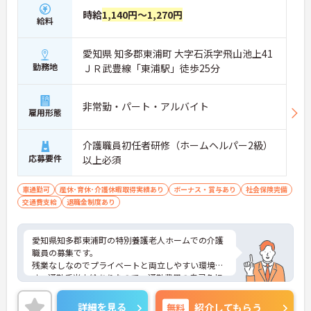
時給
1,140円～1,270円
給料
愛知県 知多郡東浦町 大字石浜字飛山池上41
勤務地
ＪＲ武豊線「東浦駅」徒歩25分
非常勤・パート・アルバイト
雇用形態
介護職員初任者研修（ホームヘルパー2級）
応募要件
以上必須
車通勤可
産休･育休･介護休暇取得実績あり
ボーナス・賞与あり
社会保険完備
交通費支給
退職金制度あり
愛知県知多郡東浦町の特別養護老人ホームでの介護
職員の募集です。
残業なしなのでプライベートと両立しやすい環境で
す。通勤手当支給ありなので、通勤費用の自己負担
の心配も不要！
ご興味のある方は、面接のポイントをお伝えします
詳細を見る
無料
紹介してもらう