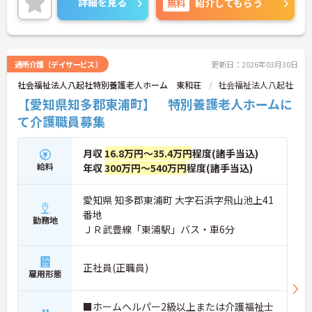
詳細を見る
無料
紹介してもらう
通所介護（デイサービス）
更新日：2026年03月30日
社会福祉法人八起社特別養護老人ホーム 東和荘
社会福祉法人八起社
【愛知県知多郡東浦町】 特別養護老人ホームに
て介護職員募集
月収
16.8万円～35.4万円
程度(諸手当込)
給料
年収
300万円～540万円
程度(諸手当込)
愛知県 知多郡東浦町 大字石浜字飛山池上41
番地
勤務地
ＪＲ武豊線「東浦駅」バス・車6分
正社員(正職員)
雇用形態
■ホームヘルパー2級以上または介護福祉士