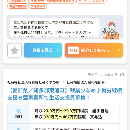
研修制度あり
産休･育休･介護休暇取得実績あり
ボーナス・賞与あり
社会保険完備
交通費支給
愛知県知多郡に位置する障がい者支援施設における
生活支援員の募集です。
年間休日は115日もあり、プライベートを大切にし
ながらご勤務いただけます。賞与は計4.3ヶ月分の支
給実績があり、頑張りが目に見える形できちんと評
価される職場です。
詳細を見る
無料
紹介してもらう
ご興味のある方には、面接対策ポイントなど、さら
に詳細をご案内しますのでお気軽にご相談くださ
い！
更新日：2025年06月04日
社会福祉法人相和福祉会くすの樹
社会福祉法人相和福祉会
【愛知県／知多郡東浦町】残業少なめ♪就労継続
支援Ｂ型事業所で生活支援員募集！
月収
23.9万円～29.3万円
程度 諸手当込
給料
年収
378万円～467万円
程度 賞与込