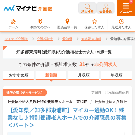
0
0
求人検索
会員登録
メニュー
ホーム
初めての方へ
面談会場一覧
保存した求人
最近見た求人
マイナビ介護職
介護福祉士
愛知県
知多郡東浦町
愛知県の介護福
知多郡東浦町(愛知県)の介護福祉士
の求人・転職一覧
31
この条件の介護・福祉求人数
非公開求人
件 ＋
おすすめ順
新着順
月収順
年収順
通所介護（デイサービス）
更新日：2026年08月04日
社会福祉法人八起社特別養護老人ホーム 東和荘
社会福祉法人八起社
【愛知県／知多郡東浦町】マイカー通勤OK！残
業なし♪特別養護老人ホームでの介護職員の募集
＜パート＞