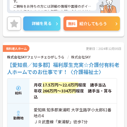
す。
ご興味をお持ちの方には詳細の情報や面接のポイン
トをお伝えしますのでお気軽にお問い合わせくださ
いませ。
詳細を見る
無料
紹介してもらう
有料老人ホーム
更新日：2024年12月05日
株式会社SKYフェリーチェひがしうら
株式会社SKY
【愛知県／知多郡】福利厚生充実☆介護付有料老
人ホームでのお仕事です！〈介護福祉士〉
月収
17.5万円～22.0万円
程度 諸手当込
年収
266万円～334万円
程度 諸手当・賞与
給料
込
愛知県 知多郡東浦町 大字生路字小太郎61番
地の4
勤務地
ＪＲ武豊線「東浦駅」徒歩7分