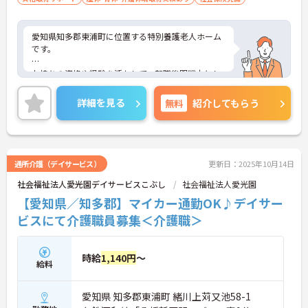
愛知県知多郡東浦町に位置する特別養護老人ホーム
です。
お持ちの資格や経験を活かして、転職後即戦力とし
て活躍できる環境があります。
詳細を見る
無料
紹介してもらう
日勤帯のみのお仕事ですので、ご家庭をお持ちの方
も働きやすい勤務時間でオススメです。
ご興味をお持ちの方はお気軽にお問い合わせくださ
い。
通所介護（デイサービス）
更新日：2025年10月14日
社会福祉法人愛光園デイサービスこぶし
社会福祉法人愛光園
【愛知県／知多郡】マイカー通勤OK♪デイサー
ビスにて介護職員募集＜介護職＞
時給
1,140円
～
給料
愛知県 知多郡東浦町 緒川上苅又池58-1