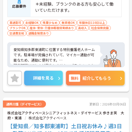
＊未経験、ブランクのある方も安心して働
応募要件
いていただけます。
車通勤可
未経験OK
残業少なめ
無資格OK
年間休日110日以上
ブランクOK
産休･育休･介護休暇取得実績あり
高収入
社会保険完備
交通費支給
退職金制度あり
愛知県知多郡東浦町に位置する特別養護老人ホーム
です。駐車場が完備されていて、マイカー通勤が可
能なため、通勤に便利です。
残業時間はほとんど発生しません。プライベートと
メリハリをつけて勤務できます。
また、育児休暇取得実績があり、お子様がいらっし
詳細を見る
無料
紹介してもらう
ゃる方に理解がある会社なので、とても働きやすい
環境です。
ご興味をお持ちの方には、詳細の情報や面接のポイ
ントをお伝えしますのでお気軽にお問い合わせくだ
さい。
通所介護（デイサービス）
更新日：2026年03月06日
株式会社アクティベースシニアフィットネス・デイサービス 歩きま笑 大
府・東浦
株式会社アクティベース
【愛知県／知多郡東浦町】土日祝お休み♪週3日