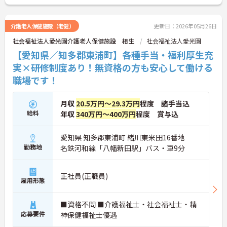
介護老人保健施設（老健）
更新日：2026年05月26日
社会福祉法人愛光園介護老人保健施設 相生
社会福祉法人愛光園
【愛知県／知多郡東浦町】各種手当・福利厚生充
実×研修制度あり！無資格の方も安心して働ける
職場です！
月収
20.5万円～29.3万円
程度 諸手当込
給料
年収
340万円～400万円
程度 賞与込
愛知県 知多郡東浦町 緒川東米田16番地
勤務地
名鉄河和線「八幡新田駅」バス・車9分
正社員(正職員)
雇用形態
■資格不問 ■介護福祉士・社会福祉士・精
応募要件
神保健福祉士優遇