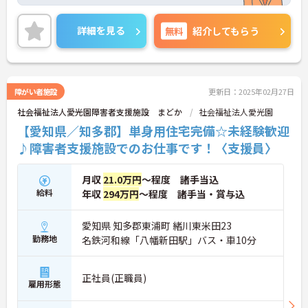
場です♪また、通常の退職金制度や、希望者が加入
できる退職金共済もあるので、安心して長く働くこ
とができます◎ご興味のある方は、面接ポイントを
詳細を見る
無料
紹介してもらう
お伝えしますので、お気軽にご連絡ください。
障がい者施設
更新日：2025年02月27日
社会福祉法人愛光園障害者支援施設 まどか
社会福祉法人愛光園
【愛知県／知多郡】単身用住宅完備☆未経験歓迎
♪障害者支援施設でのお仕事です！〈支援員〉
月収
21.0万円
～程度 諸手当込
給料
年収
294万円
～程度 諸手当・賞与込
愛知県 知多郡東浦町 緒川東米田23
勤務地
名鉄河和線「八幡新田駅」バス・車10分
正社員(正職員)
雇用形態