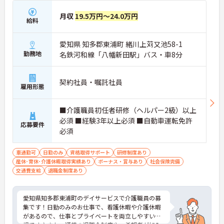
月収
19.5万円～24.0万円
給料
愛知県 知多郡東浦町 緒川上苅又池58-1
勤務地
名鉄河和線「八幡新田駅」バス・車8分
契約社員・嘱託社員
雇用形態
■介護職員初任者研修（ヘルパー2級）以上
必須 ■経験3年以上必須 ■自動車運転免許
応募要件
必須
車通勤可
日勤のみ
資格取得サポート
研修制度あり
産休･育休･介護休暇取得実績あり
ボーナス・賞与あり
社会保険完備
交通費支給
退職金制度あり
愛知県知多郡東浦町のデイサービスで介護職員の募
集です！日勤のみのお仕事で、看護休暇や介護休暇
があるので、仕事とプライベートを両立しやすい職