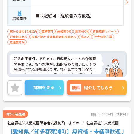
■未経験可（経験者の方優遇）
応募要件
駅から徒歩10分以内
車通勤可
未経験OK
無資格OK
資格取得サポート
研修制度あり
産休･育休･介護休暇取得実績あり
高収入
社会保険完備
交通費支給
知多郡東浦町にあります、有料老人ホームの介護職
の募集です。給与水準が比較的高めで働いたらその
分還元される職場環境です。福利厚生で社会保険も
しっかりしているので、長く勤められる環境です。
ご興味のある方はお気軽にお問い合わせください。
詳細を見る
無料
紹介してもらう
障がい者施設
更新日：2024年12月06日
社会福祉法人愛光園障害者支援施設 まどか
社会福祉法人愛光園
【愛知県／知多郡東浦町】無資格・未経験歓迎♪