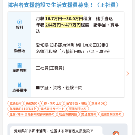
障害者支援施設で生活支援員募集！〈正社員〉
月収
16.7万円～30.0万円
程度 諸手当込
年収
264万円～477万円
程度 諸手当・賞与
給料
込
愛知県 知多郡東浦町 緒川東米田33番3
勤務地
名鉄河和線「八幡新田駅」バス・車9分
正社員(正職員)
雇用形態
■学歴・資格・経験不問
応募要件
車通勤可
未経験OK
寮・借り上げ
住宅手当・補助
無資格OK
年間休日110日以上
資格取得サポート
研修制度あり
産休･育休･介護休暇取得実績あり
社会保険完備
交通費支給
退職金制度あり
愛知県知多郡東浦町に位置する障害者支援施設で