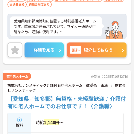
交通費支給
退職金制度あり
愛知県知多郡東浦町に位置する特別養護老人ホーム
です。駐車場が完備されていて、マイカー通勤が可
能なため、通勤に便利です。
残業時間はほとんど発生しません。プライベートと
メリハリをつけて勤務できます。
詳細を見る
無料
紹介してもらう
住宅手当の支給がございますことも嬉しいポイント
です。
また、育児休暇取得実績があり、利用可能な託児所
有料老人ホーム
更新日：2025年10月27日
があるので小さなお子様がいらっしゃる方も安心し
株式会社サンメディック介護付有料老人ホーム 敬愛苑 東浦
株式会
て働いて頂ける環境です
社サンメディック
ご興味をお持ちの方には、詳細の情報や面接のポイ
【愛知県／知多郡】無資格・未経験歓迎♪介護付
ントをお伝えしますのでお気軽にお問い合わせくだ
有料老人ホームでのお仕事です！〈介護職〉
さい。
時給
1,140円
～
給料