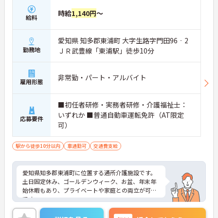
時給
1,140円
～
給料
愛知県 知多郡東浦町 大字生路字門田96‐2
勤務地
ＪＲ武豊線「東浦駅」徒歩10分
非常勤・パート・アルバイト
雇用形態
■初任者研修・実務者研修・介護福祉士：
いずれか ■普通自動車運転免許（AT限定
応募要件
可）
駅から徒歩10分以内
車通勤可
交通費支給
愛知県知多郡東浦町に位置する通所介護施設です。
土日固定休み、ゴールデンウィーク、お盆、年末年
始休暇もあり、プライベートや家庭との両立が可能
です。
ご興味のある方は、マイナビ介護職までお問い合わ
せください。