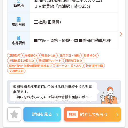
愛知県 知多郡東浦町 藤江字カガリ119
勤務地
ＪＲ武豊線「東浦駅」徒歩25分
正社員(正職員)
雇用形態
■学歴・資格・経験不問 ■普通自動車免許
応募要件
車通勤可
未経験OK
残業少なめ
住宅手当・補助
無資格OK
年間休日110日以上
資格取得サポート
研修制度あり
産休･育休･介護休暇取得実績あり
ボーナス・賞与あり
社会保険完備
交通費支給
愛知県知多郡東浦町に位置する就労継続支援Ｂ型事
業所です。
ご興味をお持ちの方には詳細の情報や面接のポイン
トをお伝えしますのでお気軽にお問い合わせくださ
いませ。
詳細を見る
無料
紹介してもらう