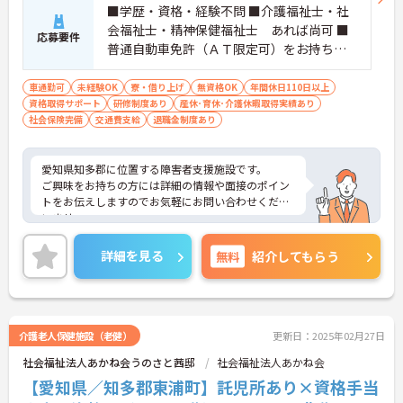
■学歴・資格・経験不問 ■介護福祉士・社
会福祉士・精神保健福祉士 あれば尚可 ■
応募要件
普通自動車免許（ＡＴ限定可）をお持ちの
方
車通勤可
未経験OK
寮・借り上げ
無資格OK
年間休日110日以上
資格取得サポート
研修制度あり
産休･育休･介護休暇取得実績あり
社会保険完備
交通費支給
退職金制度あり
愛知県知多郡に位置する障害者支援施設です。
ご興味をお持ちの方には詳細の情報や面接のポイン
トをお伝えしますのでお気軽にお問い合わせくださ
いませ。
詳細を見る
無料
紹介してもらう
介護老人保健施設（老健）
更新日：2025年02月27日
社会福祉法人あかね会うのさと茜邸
社会福祉法人あかね会
【愛知県／知多郡東浦町】託児所あり×資格手当