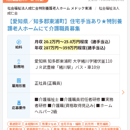
社会福祉法人成仁会特別養護老人ホーム メドック東浦
社会福祉法人
成仁会
【愛知県／知多郡東浦町】住宅手当あり★特別養
護老人ホームにて介護職員募集
月収
20.2万円～25.0万円
程度（諸手当込）
給料
年収
287万円～359万円
程度(諸手当込)
愛知県 知多郡東浦町 大字緒川字猪伏釜110
勤務地
ＪＲ武豊線「緒川駅」バス・車10分
正社員(正職員)
雇用形態
■介護福祉士 ■介護職員初任者研修 ■実務
者研修 ■介護職(資格取得見込み) ■ホーム
応募要件
ヘルパー2級
車通勤可
未経験OK
残業少なめ
住宅手当・補助
託児所・育児補助
無資格OK
資格取得サポート
産休･育休･介護休暇取得実績あり
社会保険完備