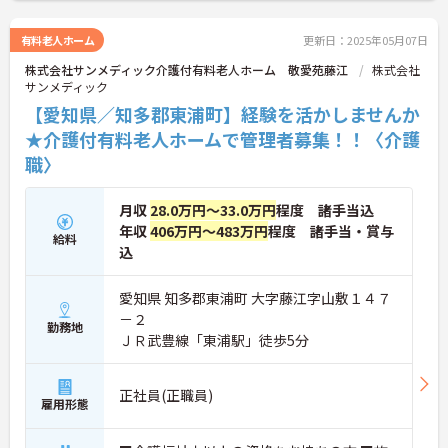
有料老人ホーム
更新日：2025年05月07日
株式会社サンメディック介護付有料老人ホーム 敬愛苑藤江
株式会社
サンメディック
【愛知県／知多郡東浦町】経験を活かしませんか
★介護付有料老人ホームで管理者募集！！〈介護
職〉
月収
28.0万円～33.0万円
程度 諸手当込
年収
406万円～483万円
程度 諸手当・賞与
給料
込
愛知県 知多郡東浦町 大字藤江字山敷１４７
－２
勤務地
ＪＲ武豊線「東浦駅」徒歩5分
正社員(正職員)
雇用形態