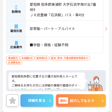
愛知県 知多郡東浦町 大字石浜字南が丘7番
地9
勤務地
ＪＲ武豊線「石浜駅」バス・車4分
非常勤・パート・アルバイト
雇用形態
■学歴・資格・経験不問
応募要件
車通勤可
未経験OK
無資格OK
産休･育休･介護休暇取得実績あり
交通費支給
愛知県知多郡に位置する介護付有料老人ホームで
す。
ご興味をお持ちの方には詳細の情報や面接のポイン
トをお伝えしますのでお気軽にお問い合わせくださ
いませ。
詳細を見る
無料
紹介してもらう