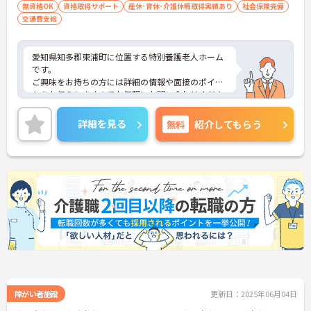
無資格OK
資格取得サポート
産休･育休･介護休暇取得実績あり
社会保険完備
交通費支給
愛知県知多郡東浦町に位置する特別養護老人ホーム
です。
ご興味をお持ちの方には詳細の情報や面接のポイン
トをお伝えしますのでお気軽にお問い合わせくださ
いませ。
詳細を見る
無料
紹介してもらう
障がい者施設
更新日：2025年06月04日