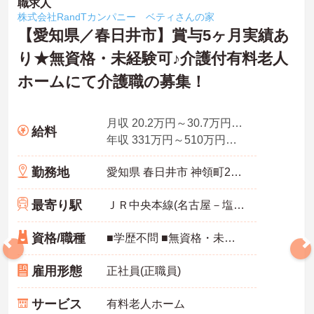
職求人
株式会社RandTカンパニー ベティさんの家
【愛知県／春日井市】賞与5ヶ月実績あ
り★無資格・未経験可♪介護付有料老人
ホームにて介護職の募集！
月収 20.2万円～30.7万円程度 諸手当込
給料
年収 331万円～510万円程度 諸手当・賞与込
勤務地
愛知県 春日井市 神領町2丁目23-5
最寄り駅
ＪＲ中央本線(名古屋－塩尻)「神領駅」徒歩3分
資格/職種
■学歴不問 ■無資格・未経験可能 ■経験あれば尚可
雇用形態
正社員(正職員)
サービス
有料老人ホーム