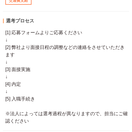
交通費支給
選考プロセス
[1] 応募フォームよりご応募ください
↓
[2] 弊社より面接日程の調整などの連絡をさせていただき
ます
↓
[3] 面接実施
↓
[4] 内定
↓
[5] 入職手続き
※法人によっては選考過程が異なりますので、担当にご確
認ください