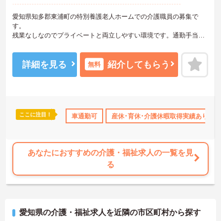
愛知県知多郡東浦町の特別養護老人ホームでの介護職員の募集で
す。
残業なしなのでプライベートと両立しやすい環境です。通勤手当支
給ありなので、通勤費用の自己負担の心配も不要！
ご興味のある方は、面接のポイントをお伝えしますのでお気軽にお
問い合せください。
詳細を見る
紹介してもらう
無料
ここに注目！
宅手当・補助
託児所・育児補助
車通勤可
産休･育休･介護休暇取得実績あり
無資格OK
資格取得サポート
あなたにおすすめの介護・福祉求人の一覧を見
る
愛知県の介護・福祉求人を近隣の市区町村から探す