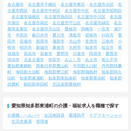
名古屋市
名古屋市千種区
名古屋市東区
名古屋市北区
名
古屋市西区
名古屋市中村区
名古屋市中区
名古屋市昭和区
名古屋市瑞穂区
名古屋市熱田区
名古屋市中川区
名古屋
市港区
名古屋市南区
名古屋市守山区
名古屋市緑区
名古
屋市名東区
名古屋市天白区
豊橋市
岡崎市
一宮市
瀬戸
市
半田市
春日井市
豊川市
津島市
碧南市
刈谷市
豊
田市
安城市
西尾市
蒲郡市
犬山市
常滑市
江南市
小
牧市
稲沢市
新城市
東海市
大府市
知多市
知立市
尾
張旭市
高浜市
岩倉市
豊明市
日進市
田原市
愛西市
清須市
北名古屋市
弥富市
みよし市
あま市
長久手市
愛知郡東郷町
西春日井郡豊山町
丹羽郡大口町
丹羽郡扶桑
町
海部郡大治町
海部郡蟹江町
海部郡飛島村
知多郡阿久
比町
知多郡東浦町
知多郡南知多町
知多郡美浜町
知多郡
武豊町
額田郡幸田町
北設楽郡豊根村
愛知県知多郡東浦町の介護・福祉求人を職種で探す
介護職・ヘルパー
生活相談員
看護助手
ケアマネージャー
生活支援員
管理者