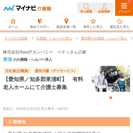
0
1
求人検索
会員登録
メニュー
ホーム
初めての方へ
面談会場一覧
保存した求人
最近見た求人
マイナビ介護職
介護職・ヘルパーの求人
愛知県の介護職・ヘルパー求人
株式会社RandTカンパニー ベティさんの家
東浦
の介護職・ヘルパー求人
正社員(正職員)
通所介護（デイサービス）
【愛知県／知多郡東浦町】 有料
老人ホームにて介護士募集
更新日：2024年12月12日 求人番号：599702
勤務地