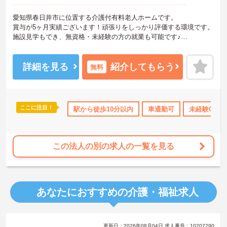
愛知県春日井市に位置する介護付有料老人ホームです。
賞与が5ヶ月実績ございます！頑張りをしっかり評価する環境です。
施設見学もでき、無資格・未経験の方の就業も可能です♪
ご興味をお持ちの方には詳細の情報や面接のポイントをお伝えしま
すのでお気軽にお問い合わせくださいませ。
詳細を見る
紹介してもらう
無料
ここに注目！
日勤のみ
資格取得サポート
駅から徒歩10分以内
研修制度あり
車通勤可
産休･育休･介護休暇
未経験OK
この法人の別の求人の一覧を見る
あなたにおすすめの介護・福祉求人
更新日：2026年08月04日 求人番号：10207290