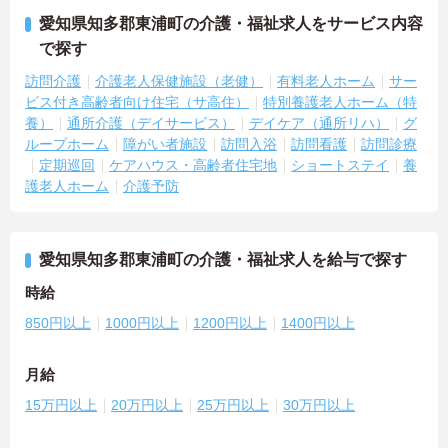
愛知県知多郡東浦町の介護・福祉求人をサービス内容
で探す
訪問介護
介護老人保健施設（老健）
有料老人ホーム
サー
ビス付き高齢者向け住宅（サ高住）
特別養護老人ホーム（特
養）
通所介護（デイサービス）
デイケア（通所リハ）
グ
ループホーム
障がい者施設
訪問入浴
訪問看護
訪問診療
定期巡回
ケアハウス・高齢者住宅地
ショートステイ
養
護老人ホーム
介護予防
愛知県知多郡東浦町の介護・福祉求人を給与で探す
時給
850円以上
1000円以上
1200円以上
1400円以上
月給
15万円以上
20万円以上
25万円以上
30万円以上