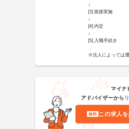
↓
[3] 面接実施
↓
[4] 内定
↓
[5] 入職手続き
※法人によっては
マイナ
アドバイザーから
この求人を
無料