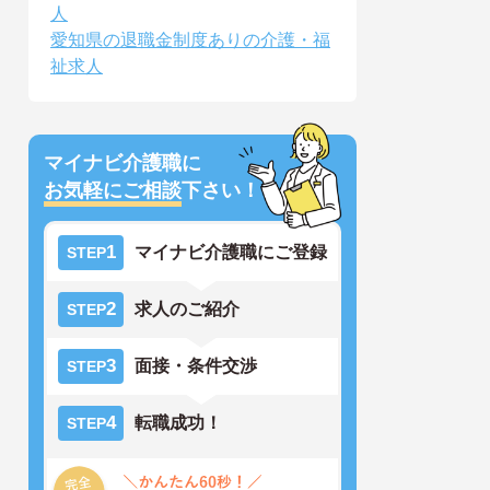
人
愛知県の退職金制度ありの介護・福
祉求人
マイナビ介護職に
お気軽にご相談
下さい！
1
マイナビ介護職にご登録
STEP
2
求人のご紹介
STEP
3
面接・条件交渉
STEP
4
転職成功！
STEP