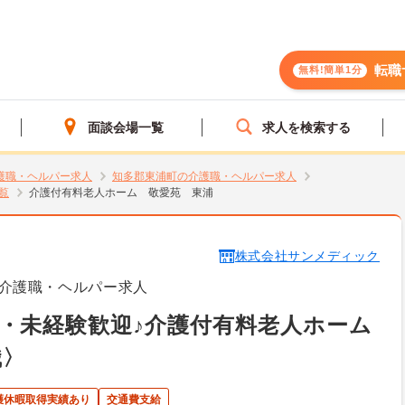
転職
無料!簡単1分
面談会場一覧
求人を検索する
護職・ヘルパー求人
知多郡東浦町の介護職・ヘルパー求人
覧
介護付有料老人ホーム 敬愛苑 東浦
株式会社サンメディック
介護職・ヘルパー求人
・未経験歓迎♪介護付有料老人ホーム
職〉
護休暇取得実績あり
交通費支給