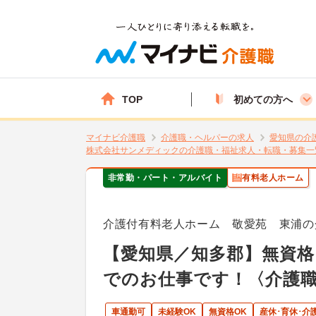
TOP
初めての方へ
マイナビ介護職
介護職・ヘルパーの求人
愛知県の介
株式会社サンメディックの介護職・福祉求人・転職・募集一
非常勤・パート・アルバイト
有料老人ホーム
介護付有料老人ホーム 敬愛苑 東浦の
【愛知県／知多郡】無資格
でのお仕事です！〈介護
車通勤可
未経験OK
無資格OK
産休･育休･介