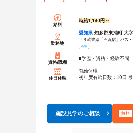
時給1,140円～
給料
愛知県
知多郡東浦町 大字
ＪＲ武豊線「石浜駅」バス・
勤務地
MAP
■学歴・資格・経験不問
資格/職種
有給休暇
初年
休日休暇
施設見学のご相談
無料