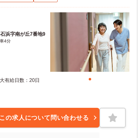
石浜字南が丘7番地9
車4分
度有給日数：10日 最大有給日数：20日
この求人について問い合わせる