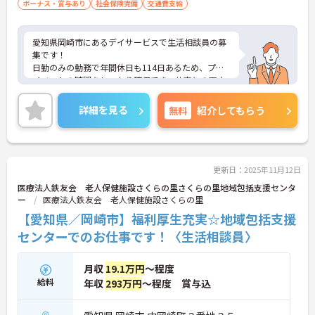
ボーナス・賞与あり
社会保険完備
交通費支給
愛知県岡崎市にあるデイサービスで生活相談員の募
集です！
日勤のみの勤務で年間休日も114日あるため、プラ
イベートの時間をしっかり確保でき、仕事との両立
がしやすい職場です◎
また、社会保険完備で住宅手当など各種手当が充実
詳細を見る
無料
紹介してもらう
しているため、安心して働きやすい環境が整ってい
ます♪
ご興味ある方は面接ポイントをお伝えしますので、
お気軽にご連絡ください。
更新日：2025年11月12日
医療法人鉄友会 老人保健施設さくらの里さくらの里地域包括支援センタ
ー
医療法人鉄友会 老人保健施設さくらの里
【愛知県／岡崎市】福利厚生充実☆地域包括支援
センターでのお仕事です！〈生活相談員〉
月収
19.1万円
～程度
給料
年収
293万円
～程度 賞与込