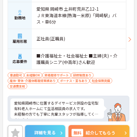
愛知県 岡崎市 土井町荒井乙12-1
ＪＲ東海道本線(熱海－米原)「岡崎駅」バ
勤務地
ス・車6分
正社員(正職員)
雇用形態
■介護福祉士・社会福祉士 ■主婦(夫)・介
応募要件
護職員シニア(中高年)さん歓迎
車通勤可
未経験OK
資格取得サポート
研修制度あり
産休･育休･介護休暇取得実績あり
ボーナス・賞与あり
社会保険完備
交通費支給
愛知県岡崎市に位置するデイサービス併設の住宅型
有料老人ホームにて生活相談員の求人です。
未経験の方でも丁寧に先輩スタッフが指導してくだ
さいます。
ご興味ある方は、詳細等お伝えいたしますので、ご
連絡ください。
詳細を見る
無料
紹介してもらう