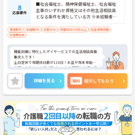
■社会福祉士、精神保健福祉士、社会福祉
主事のいずれか資格又はその他生活相談員
応募要件
となる条件を満たしている方 ※未経験者応
相談 ■普通自動車運転免許（AT限定可）
車通勤可
未経験OK
日勤のみ
年間休日110日以上
社会保険完備
交通費支給
機能訓練に特化したデイサービスでの生活相談員募
集求人です！
土日定休で年間休日数が110日！お盆や年末年始の
休暇もありますのでプライベートな時間も大切にで
きます！
ご興味ある方には、面接のポイントなど、さらに詳
詳細を見る
無料
紹介してもらう
細をお話致しますのでお気軽にご相談ください。