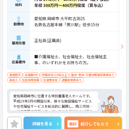
給料
年収
300万円～400万円
程度（賞与込）
愛知県 岡崎市 大平町古渕25
勤務地
名鉄名古屋本線「男川駅」徒歩15分
正社員(正職員)
雇用形態
■介護福祉士、社会福祉士、社会福祉主
応募要件
事、のいずれかをお持ちの方。
車通勤可
未経験OK
年間休日110日以上
産休･育休･介護休暇取得実績あり
高収入
社会保険完備
交通費支給
退職金制度あり
愛知県岡崎市に位置する特別養護老人ホームです。
平成19年3月の開設以来、様々な施設福祉サービス
や在宅福祉サービスを総合的に展開し、西三河地区
の地元密着で運営を行っている社会福祉法人が母体
となっています。
日曜固定休、希望休3日取得可、日勤のみなので、
詳細を見る
無料
紹介してもらう
プライベートとメリハリをつけて働きたい方にはお