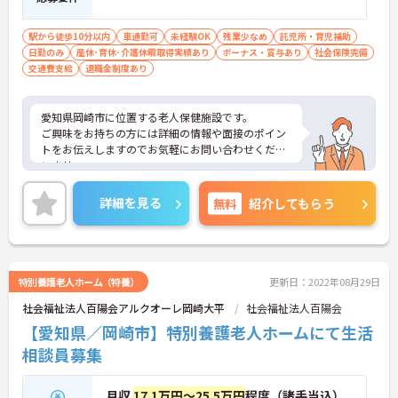
駅から徒歩10分以内
車通勤可
未経験OK
残業少なめ
託児所・育児補助
日勤のみ
産休･育休･介護休暇取得実績あり
ボーナス・賞与あり
社会保険完備
交通費支給
退職金制度あり
愛知県岡崎市に位置する老人保健施設です。
ご興味をお持ちの方には詳細の情報や面接のポイン
トをお伝えしますのでお気軽にお問い合わせくださ
いませ。
詳細を見る
無料
紹介してもらう
特別養護老人ホーム（特養）
更新日：2022年08月29日
社会福祉法人百陽会アルクオーレ岡崎大平
社会福祉法人百陽会
【愛知県／岡崎市】特別養護老人ホームにて生活
相談員募集
月収
17.1万円～25.5万円
程度（諸手当込）