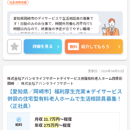
社会保険完備
愛知県岡崎市のデイサービスで生活相談員の募集で
す！日勤のみのお仕事で、時間外労働も月平均で5
時間以内なので、終業後の予定が立てやすい職場で
す！配偶者手当や扶養手当もあるので、ご家族のい
る方でも安心！ご興味のある方は、面接ポイントを
お伝えしますので、お気軽にご連絡ください。
詳細を見る
無料
紹介してもらう
更新日：2026年04月01日
株式会社アバンセライフサポートデイサービス併設有料老人ホーム四季彩
岡崎
株式会社アバンセライフサポート
【愛知県／岡崎市】福利厚生充実★デイサービス
併設の住宅型有料老人ホームで生活相談員募集！
〈正社員〉
月収
21.7万円
～程度
給料
年収
275万円
～程度