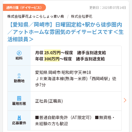
通所介護（デイサービス）
更新日：2025年07月14日
株式会社夢花よっこらしょっ青い鳥
株式会社夢花
【愛知県／岡崎市】日曜固定給+駅から徒歩圏内
／アットホームな雰囲気のデイサービスです＜生
活相談員＞
月収
25.0万円
～程度 諸手当別途支給
給料
年収
300万円
～程度 諸手当別途支給
愛知県 岡崎市 昭和町字天神18
ＪＲ東海道本線(熱海－米原)「西岡崎駅」徒
勤務地
歩7分
正社員(正職員)
雇用形態
■普通自動車免許（AT限定可） ■無資格・
応募要件
未経験の方も歓迎