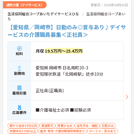
ご興味をお持ちの方には、詳細の情報や面接のポイ
通所介護（デイサービス）
更新日：2026年04月01日
ントをお伝えしますのでお気軽にお問い合わせくだ
生活協同組合コープあいちデイサービスひな
生活協同組合コープあい
さい。
ち
【愛知県／岡崎市】日勤のみ◎賞与あり♪デイサ
ービスの介護職員募集＜正社員＞
月収
19.5万円～25.4万円
給料
愛知県 岡崎市 日名南町20-3
勤務地
愛知環状鉄道「北岡崎駅」徒歩10分
正社員(正職員)
雇用形態
■介護福祉士必須 ■経験必須
応募要件
駅から徒歩10分以内
車通勤可
残業少なめ
住宅手当・補助
日勤のみ
年間休日110日以上
産休･育休･介護休暇取得実績あり
ボーナス・賞与あり