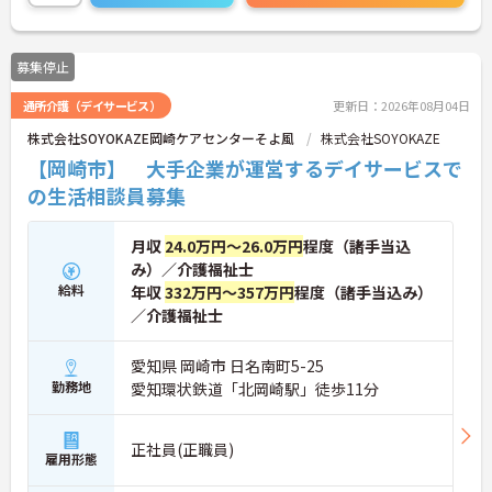
ススメです◎
また、リゾートホテル・スポーツクラブ・ゴルフ練
習場優待利用などユニークな福利厚生もありますの
募集停止
で、リフレッシュしながら元気に働きたいという
方、是非ご応募ください！
通所介護（デイサービス）
更新日：2026年08月04日
興味のある方はお気軽にお問い合わせください。
株式会社SOYOKAZE岡崎ケアセンターそよ風
株式会社SOYOKAZE
【岡崎市】 大手企業が運営するデイサービスで
の生活相談員募集
月収
24.0万円～26.0万円
程度（諸手当込
み）／介護福祉士
給料
年収
332万円～357万円
程度（諸手当込み）
／介護福祉士
愛知県 岡崎市 日名南町5-25
勤務地
愛知環状鉄道「北岡崎駅」徒歩11分
正社員(正職員)
雇用形態