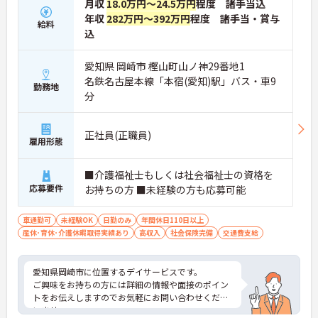
月収
18.0万円～24.5万円
程度 諸手当込
年収
282万円～392万円
程度 諸手当・賞与
給料
込
愛知県 岡崎市 樫山町山ノ神29番地1
名鉄名古屋本線「本宿(愛知)駅」バス・車9
勤務地
分
正社員(正職員)
雇用形態
■介護福祉士もしくは社会福祉士の資格を
応募要件
お持ちの方 ■未経験の方も応募可能
車通勤可
未経験OK
日勤のみ
年間休日110日以上
産休･育休･介護休暇取得実績あり
高収入
社会保険完備
交通費支給
愛知県岡崎市に位置するデイサービスです。
ご興味をお持ちの方には詳細の情報や面接のポイン
トをお伝えしますのでお気軽にお問い合わせくださ
いませ。