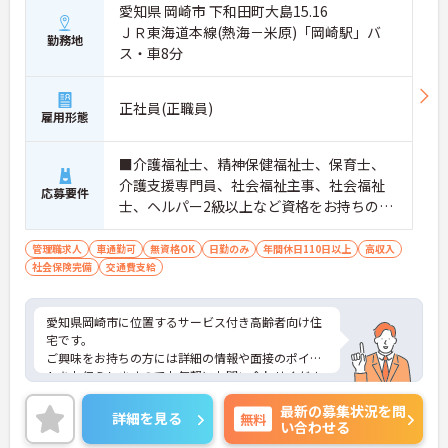
愛知県 岡崎市 下和田町大島15.16
ＪＲ東海道本線(熱海－米原)「岡崎駅」バ
勤務地
ス・車8分
正社員(正職員)
雇用形態
■介護福祉士、精神保健福祉士、保育士、
介護支援専門員、社会福祉主事、社会福祉
応募要件
士、ヘルパー2級以上など資格をお持ちの方
は活かせます！
管理職求人
車通勤可
無資格OK
日勤のみ
年間休日110日以上
高収入
社会保険完備
交通費支給
愛知県岡崎市に位置するサービス付き高齢者向け住
宅です。
ご興味をお持ちの方には詳細の情報や面接のポイン
トをお伝えしますのでお気軽にお問い合わせくださ
いませ。
最新の募集状況を問
詳細を見る
無料
い合わせる