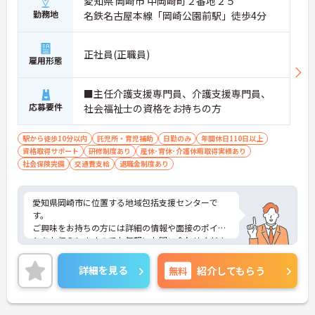
愛知県 岡崎市 中岡崎町２番地２５
勤務地
名鉄名古屋本線「岡崎公園前駅」徒歩4分
正社員(正職員)
雇用形態
■主任介護支援専門員、介護支援専門員、
応募要件
社会福祉士の資格をお持ちの方
駅から徒歩10分以内
託児所・育児補助
日勤のみ
年間休日110日以上
資格取得サポート
研修制度あり
産休･育休･介護休暇取得実績あり
社会保険完備
交通費支給
退職金制度あり
愛知県岡崎市に位置する地域包括支援センターで
す。
ご興味をお持ちの方には詳細の情報や面接のポイン
トをお伝えしますのでお気軽にお問い合わせくださ
いませ。
詳細を見る
無料
紹介してもらう