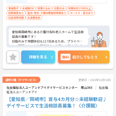
車通勤可
未経験OK
残業少なめ
日勤のみ
年間休日110日以上
研修制度あり
産休･育休･介護休暇取得実績あり
ボーナス・賞与あり
社会保険完備
交通費支給
愛知県岡崎市にある介護付有料老人ホームで生活相
談員の募集です！
日勤のみで年間休日も117日あるため、プライベー
トの時間をしっかり確保でき、仕事との両立がしや
すい職場です◎
また、昇給と賞与があり、あなたの頑張りがしっか
詳細を見る
無料
紹介してもらう
り評価され、やりがいを持ってお仕事ができます！
ご興味ある方は面接ポイントをお伝えしますので、
お気軽にご連絡ください。
通所介護（デイサービス）
更新日：2026年01月16日
社会福祉法人ユーアンドアイデイサービスセンター 樫山365
社会福
祉法人ユーアンドアイ
【愛知県／岡崎市】賞与4カ月分☆未経験歓迎♪
デイサービスで生活相談員募集！〈介護職〉