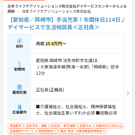
日本ライフケアソリューションズ株式会社デイサービスセンターからふる
岡崎
日本ライフケアソリューションズ株式会社
【愛知県／岡崎市】手当充実！年間休日114日♪
デイサービスで生活相談員＜正社員＞
月収
25.8万円
～
給料
愛知県 岡崎市 法性寺町字北浦18
ＪＲ東海道本線(熱海－米原)「岡崎駅」徒歩
勤務地
12分
正社員(正職員)
雇用形態
■介護福祉士、社会福祉士、精神保健福祉
応募要件
士、社会福祉主事いずれか必須 ■経験必須
車通勤可
住宅手当・補助
託児所・育児補助
日勤のみ
年間休日110日以上
資格取得サポート
研修制度あり
産休･育休･介護休暇取得実績あり