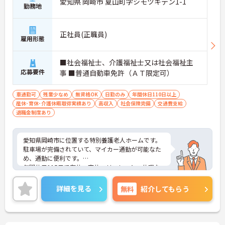
愛知県 岡崎市 夏山町字シモツキテン1-1
勤務地
正社員(正職員)
雇用形態
■社会福祉士、介護福祉士又は社会福祉主
応募要件
事 ■普通自動車免許（ＡＴ限定可）
車通勤可
残業少なめ
無資格OK
日勤のみ
年間休日110日以上
産休･育休･介護休暇取得実績あり
高収入
社会保険完備
交通費支給
退職金制度あり
愛知県岡崎市に位置する特別養護老人ホームです。
駐車場が完備されていて、マイカー通勤が可能なた
め、通勤に便利です。
年間休日115日で有休・育休・リフレッシュ休暇な
どもあり、残業も少なめなのでプライベートとのメ
リハリもつきますし、自分のじかんを大切にしたい
詳細を見る
無料
紹介してもらう
方にぴったりです。
賞与の過去実績は4.0ヶ月分と多めです。 その他退
職金もあり、手当など福利厚生が充実してとても働
きやすい環境です。