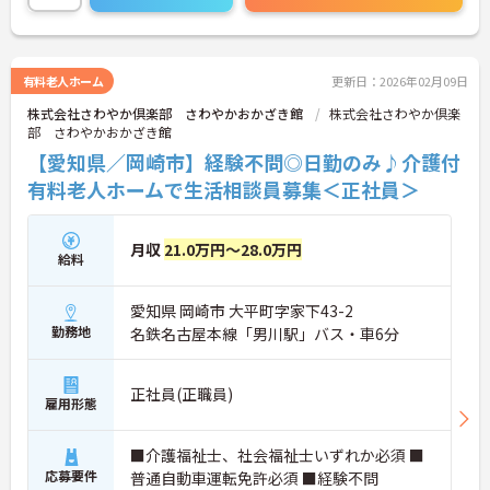
有料老人ホーム
更新日：2026年02月09日
株式会社さわやか倶楽部 さわやかおかざき館
株式会社さわやか倶楽
部 さわやかおかざき館
【愛知県／岡崎市】経験不問◎日勤のみ♪介護付
有料老人ホームで生活相談員募集＜正社員＞
月収
21.0万円～28.0万円
給料
愛知県 岡崎市 大平町字家下43-2
勤務地
名鉄名古屋本線「男川駅」バス・車6分
正社員(正職員)
雇用形態
■介護福祉士、社会福祉士いずれか必須 ■
応募要件
普通自動車運転免許必須 ■経験不問