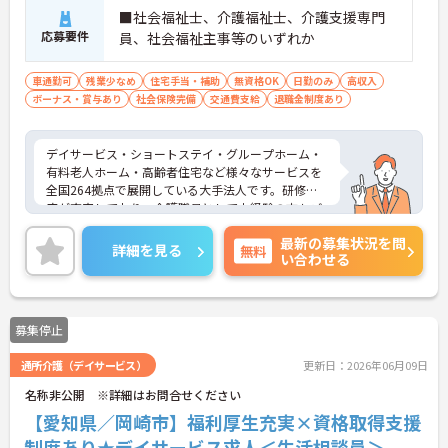
■社会福祉士、介護福祉士、介護支援専門
応募要件
員、社会福祉主事等のいずれか
車通勤可
残業少なめ
住宅手当・補助
無資格OK
日勤のみ
高収入
ボーナス・賞与あり
社会保険完備
交通費支給
退職金制度あり
デイサービス・ショートステイ・グループホーム・
有料老人ホーム・高齢者住宅など様々なサービスを
全国264拠点で展開している大手法人です。研修制
度が充実しており、介護職員として未経験の方もご
応募可能です。ご興味のある方は面接対策ポイント
最新の募集状況を問
などお話致しますのでお気軽にお問い合わせくださ
詳細を見る
無料
い合わせる
い。
募集停止
通所介護（デイサービス）
更新日：2026年06月09日
名称非公開 ※詳細はお問合せください
【愛知県／岡崎市】福利厚生充実×資格取得支援
制度あり★デイサービス求人＜生活相談員＞