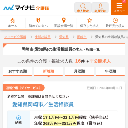
0
0
求人検索
会員登録
メニュー
ホーム
初めての方へ
面談会場一覧
保存した求人
最近見た求人
マイナビ介護職
生活相談員
愛知県
岡崎市
愛知県の生活相談員の
岡崎市(愛知県)の生活相談員
の求人・転職一覧
16
この条件の介護・福祉求人数
非公開求人
件 ＋
おすすめ順
新着順
月収順
年収順
通所介護（デイサービス）
更新日：2026年08月05日
名称非公開 ※詳細はお問合せください
愛知県岡崎市／生活相談員
月収
17.1万円～23.1万円
程度（諸手当込）
給料
年収
263万円～352万円
程度（賞与込）