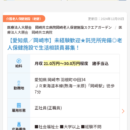
介護老人保健施設（老健）
更新日：2024年12月05日
医療法人大朋会 岡崎共立病院岡崎老人保健施設スクエアガーデン
医
療法人大朋会 岡崎共立病院
【愛知県／岡崎市】未経験歓迎★託児所完備◎老
人保健施設で生活相談員募集！
月収
21.0万円～30.0万円
程度 諸手当込
給料
愛知県 岡崎市 羽根町中田34
ＪＲ東海道本線(熱海－米原)「岡崎駅」徒歩
勤務地
7分
正社員(正職員)
雇用形態
■社会福祉士 ■大学以上 ■経験不問
応募要件