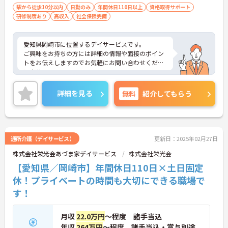
駅から徒歩10分以内
日勤のみ
年間休日110日以上
資格取得サポート
研修制度あり
高収入
社会保険完備
愛知県岡崎市に位置するデイサービスです。
ご興味をお持ちの方には詳細の情報や面接のポイン
トをお伝えしますのでお気軽にお問い合わせくださ
いませ。
詳細を見る
無料
紹介してもらう
通所介護（デイサービス）
更新日：2025年02月27日
株式会社栄光会あづま家デイサービス
株式会社栄光会
【愛知県／岡崎市】年間休日110日×土日固定
休！プライベートの時間も大切にできる職場で
す！
月収
22.0万円
～程度 諸手当込
年収
264万円
～程度 諸手当込・賞与別途