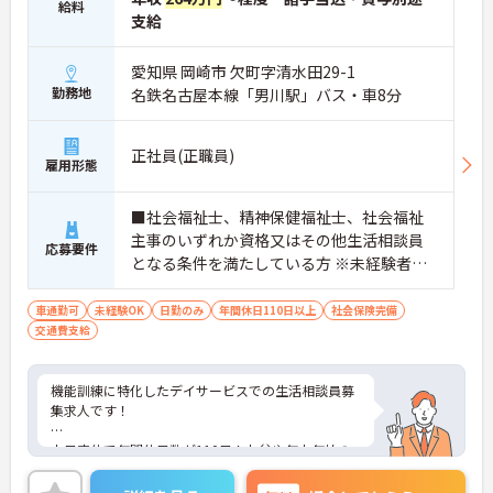
給料
支給
愛知県 岡崎市 欠町字清水田29-1
勤務地
名鉄名古屋本線「男川駅」バス・車8分
正社員(正職員)
雇用形態
■社会福祉士、精神保健福祉士、社会福祉
主事のいずれか資格又はその他生活相談員
応募要件
となる条件を満たしている方 ※未経験者応
相談 ■普通自動車運転免許（AT限定可）
車通勤可
未経験OK
日勤のみ
年間休日110日以上
社会保険完備
交通費支給
機能訓練に特化したデイサービスでの生活相談員募
集求人です！
土日定休で年間休日数が110日！お盆や年末年始の
休暇もありますのでプライベートな時間も大切にで
きます！