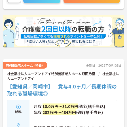
フレッシュしながら元気に働きたいという方、是非
ご応募ください！
興味のある方はお気軽にお問い合わせください。
特別養護老人ホーム（特養）
更新日：2026年06月02日
社会福祉法人ユーアンドアイ特別養護老人ホーム額田乃里
社会福祉法
人ユーアンドアイ
【愛知県／岡崎市】 賞与4.0ヶ月／長期休暇の
取れる職場環境◎
月収
18.0万円～31.0万円
程度(諸手当込)
給料
年収
282万円～484万円
程度(諸手当込)