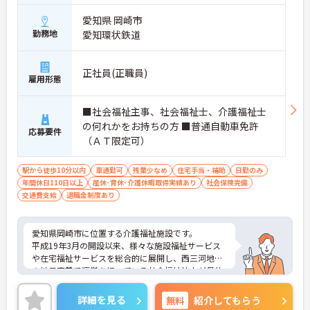
愛知県 岡崎市
勤務地
愛知環状鉄道
正社員(正職員)
雇用形態
■社会福祉主事、社会福祉士、介護福祉士
の何れかをお持ちの方 ■普通自動車免許
応募要件
（ＡＴ限定可）
駅から徒歩10分以内
車通勤可
残業少なめ
住宅手当・補助
日勤のみ
年間休日110日以上
産休･育休･介護休暇取得実績あり
社会保険完備
交通費支給
退職金制度あり
愛知県岡崎市に位置する介護福祉施設です。
平成19年3月の開設以来、様々な施設福祉サービス
や在宅福祉サービスを総合的に展開し、西三河地区
の地元密着で運営を行っている社会福祉法人が母体
となっています。
リゾートホテル・スポーツクラブ・ゴルフ練習場優
詳細を見る
無料
紹介してもらう
待利用などユニークな福利厚生もありますので、リ