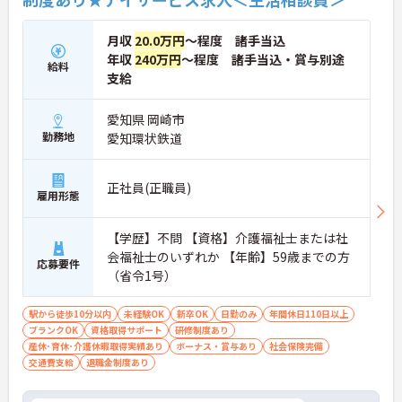
月収
20.0万円
～程度 諸手当込
年収
240万円
～程度 諸手当込・賞与別途
給料
支給
愛知県 岡崎市
勤務地
愛知環状鉄道
正社員(正職員)
雇用形態
【学歴】不問 【資格】介護福祉士または社
会福祉士のいずれか 【年齢】59歳までの方
応募要件
（省令1号）
駅から徒歩10分以内
未経験OK
新卒OK
日勤のみ
年間休日110日以上
ブランクOK
資格取得サポート
研修制度あり
産休･育休･介護休暇取得実績あり
ボーナス・賞与あり
社会保険完備
交通費支給
退職金制度あり