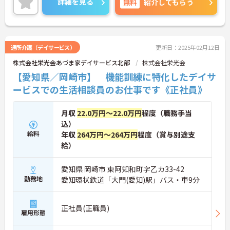
詳細を見る
無料
紹介してもらう
ご興味ある方には、面接のポイントなど、さらに詳
細をお話致しますのでお気軽にご相談ください。
通所介護（デイサービス）
更新日：2025年02月12日
株式会社栄光会あづま家デイサービス北部
株式会社栄光会
【愛知県／岡崎市】 機能訓練に特化したデイサ
ービスでの生活相談員のお仕事です《正社員》
月収
22.0万円～22.0万円
程度（職務手当
込）
給料
年収
264万円～264万円
程度（賞与別途支
給）
愛知県 岡崎市 東阿知和町字乙カ33-42
勤務地
愛知環状鉄道「大門(愛知)駅」バス・車9分
正社員(正職員)
雇用形態