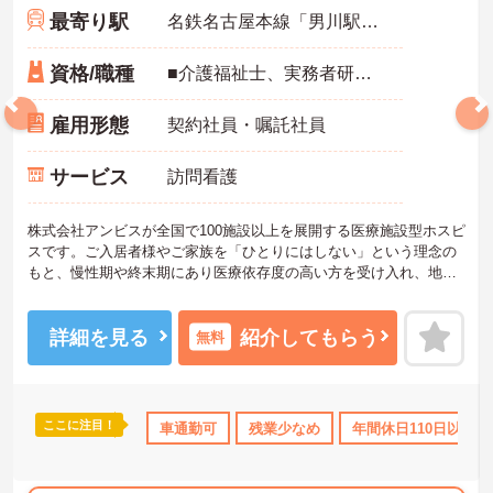
最寄り駅
名鉄名古屋本線「男川駅」バス・車5分
資格/職種
■介護福祉士、実務者研修、初任者研修 いずれか ※特養、老健、病院、有老などの実務経験1年以上ある方 ※身体介護の経験年以上ある方、機械浴の使用の経験のある方歓迎
雇用形態
契約社員・嘱託社員
サービス
訪問看護
株式会社アンビスが全国で100施設以上を展開する医療施設型ホスピ
スです。ご入居者様やご家族を「ひとりにはしない」という理念の
もと、慢性期や終末期にあり医療依存度の高い方を受け入れ、地域
医療を支える社会的意義の高い事業を推進しています。現場には看
護師が24時間常駐しています。急変時の対応や医療行為は看護師が
担当するため、初任者研修や実務者研修の方も食事介助や入浴介助
詳細を見る
紹介してもらう
無料
などの生活を支えるケアに専念できる環境です。多職種で情報を共
有し、一人で判断を抱え込まないチーム連携の体制がしっかりと整
っています。働き方の面では、夜勤明けの翌日が原則として公休と
なるほか、月平均の残業時間も5時間から7時間程度とかなり少なめ
ここに注目！
宅手当・補助
無資格OK
車通勤可
社会保険完備
残業少なめ
交通費支給
年間休日110日以上
退職金制
です。常勤スタッフの比率が90パーセントを超えているため急な勤
務変更が発生しにくく、あらかじめ決められた訪問予定表に沿って
規則正しく働けます。入職後は現場スタッフによるお一人おひとり