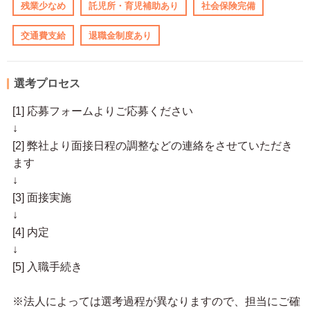
残業少なめ
託児所・育児補助あり
社会保険完備
交通費支給
退職金制度あり
選考プロセス
[1] 応募フォームよりご応募ください
↓
[2] 弊社より面接日程の調整などの連絡をさせていただき
ます
↓
[3] 面接実施
↓
[4] 内定
↓
[5] 入職手続き
※法人によっては選考過程が異なりますので、担当にご確