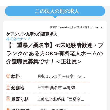
この法人の別の求人
更新日：2026年07月10日 求人番号：10203297
ケアタウン九華の介護職求人
株式会社ナンブ
【三重県／桑名市】≪未経験者歓迎・ブ
ランクのある方OK≫有料老人ホームの
介護職員募集です！＜正社員＞
給料
月収 18.5万円～程度 ※諸手当込
勤務地
三重県 桑名市 本町39
最寄り駅
三岐鉄道北勢線「西桑名駅」バス・車7分