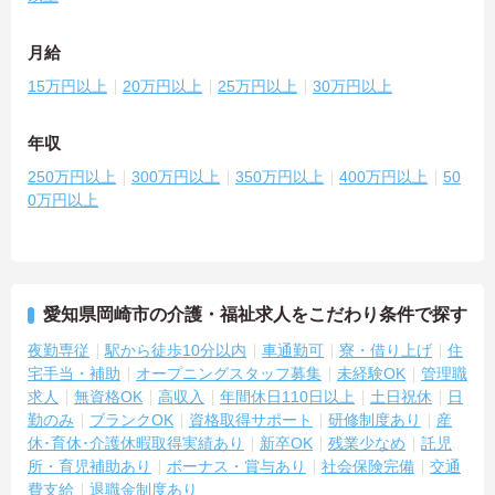
月給
15万円以上
20万円以上
25万円以上
30万円以上
年収
250万円以上
300万円以上
350万円以上
400万円以上
50
0万円以上
愛知県岡崎市の介護・福祉求人をこだわり条件で探す
夜勤専従
駅から徒歩10分以内
車通勤可
寮・借り上げ
住
宅手当・補助
オープニングスタッフ募集
未経験OK
管理職
求人
無資格OK
高収入
年間休日110日以上
土日祝休
日
勤のみ
ブランクOK
資格取得サポート
研修制度あり
産
休･育休･介護休暇取得実績あり
新卒OK
残業少なめ
託児
所・育児補助あり
ボーナス・賞与あり
社会保険完備
交通
費支給
退職金制度あり