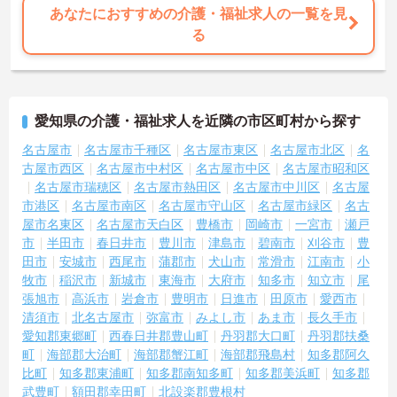
に合わせた個別のOJT研修が実施されます。eラーニングも導入され
あなたにおすすめの介護・福祉求人の一覧を見
ており、多職種と連携しながら専門性を着実に深めていける環境が
る
用意されています。
★おすすめPOINT★
＜個別ＯＪＴとチーム連携で着実に成長！＞
・入職後はお一人おひとりの習熟度に合わせた個別のＯＪＴ研修を
愛知県の介護・福祉求人を近隣の市区町村から探す
実施し、ｅラーニングを用いた学習の機会も提供されます
・施設内には看護師が24時間常駐しており、急変時の対応や専門的
名古屋市
名古屋市千種区
名古屋市東区
名古屋市北区
名
な医療処置は看護師が担当するため負担が減ります
古屋市西区
名古屋市中村区
名古屋市中区
名古屋市昭和区
・介護スタッフと看護スタッフの比率が1対1で相談しやすく、初任
名古屋市瑞穂区
名古屋市熱田区
名古屋市中川区
名古屋
者研修や実務者研修からでも着実に専門性を高められます
市港区
名古屋市南区
名古屋市守山区
名古屋市緑区
名古
＜残業月7時間以下で身体の負担を軽減！＞
屋市名東区
名古屋市天白区
豊橋市
岡崎市
一宮市
瀬戸
・常勤で働くスタッフの比率が90パーセント以上と高く、急なシフ
市
半田市
春日井市
豊川市
津島市
碧南市
刈谷市
豊
ト変更や無理な長時間勤務が発生しにくい人員体制です
・訪問スケジュールに沿って施設内でのケアを行うため、月平均の
田市
安城市
西尾市
蒲郡市
犬山市
常滑市
江南市
小
残業時間は5時間から7時間程度とかなり少なめに抑えられます
牧市
稲沢市
新城市
東海市
大府市
知多市
知立市
尾
・夜勤明けの翌日は原則としてお休みとなるシフト編成が組まれて
張旭市
高浜市
岩倉市
豊明市
日進市
田原市
愛西市
おり、しっかりと休息を取りながら長期的な就業が可能です
清須市
北名古屋市
弥富市
みよし市
あま市
長久手市
＜評価制度でキャリアアップ＞
愛知郡東郷町
西春日井郡豊山町
丹羽郡大口町
丹羽郡扶桑
・介護福祉士や初任者研修などの資格や実務経験、夜勤回数がしっ
町
海部郡大治町
海部郡蟹江町
海部郡飛島村
知多郡阿久
かりと給与に反映されるためモチベーションを維持できます
比町
知多郡東浦町
知多郡南知多町
知多郡美浜町
知多郡
・年次を問わずリーダーや主任などのマネジメント職へ昇格する事
武豊町
額田郡幸田町
北設楽郡豊根村
例も多数あり、腰を据えて長期的なキャリア形成が可能です