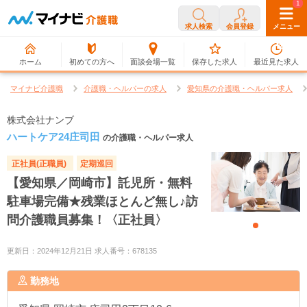
0
1
求人検索
会員登録
メニュー
ホーム
初めての方へ
面談会場一覧
保存した求人
最近見た求人
マイナビ介護職
介護職・ヘルパーの求人
愛知県の介護職・ヘルパー求人
株式会社ナンブ
ハートケア24庄司田
の介護職・ヘルパー求人
正社員(正職員)
定期巡回
【愛知県／岡崎市】託児所・無料
駐車場完備★残業ほとんど無し♪訪
問介護職員募集！〈正社員〉
更新日：2024年12月21日 求人番号：678135
勤務地