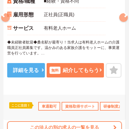
資格/職種
■経験・資格不問
雇用形態
正社員(正職員)
サービス
有料老人ホーム
◆未経験者歓迎◆桑名駅が最寄り！当求人は有料老人ホームの介護
職員正社員募集です。温かみのある家族介護をモットーに、事業運
営を行っています。
先輩スタッフの指導が充実しており、未経験者や経験の浅い方、ブ
ランクのある方も挑戦できます。
ご興味ある方には、面接対策ポイントなど、さらに詳細をお話しい
詳細を見る
紹介してもらう
無料
たしますのでお気軽にご相談ください
ここに注目！
資格取得サポート
研修制度あり
車通勤可
資格取得サポート
産休･育休･介護休暇取得実績あり
研修制度あり
この法人の別の求人の一覧を見る