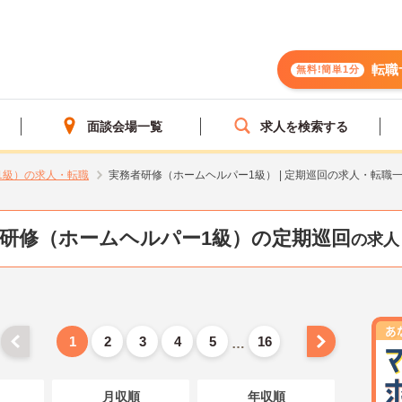
転職
無料!簡単1分
面談会場一覧
求人を検索する
1級）の求人・転職
実務者研修（ホームヘルパー1級） | 定期巡回の求人・転職
研修（ホームヘルパー1級）の定期巡回
の求人
1
2
3
4
5
16
…
月収順
年収順