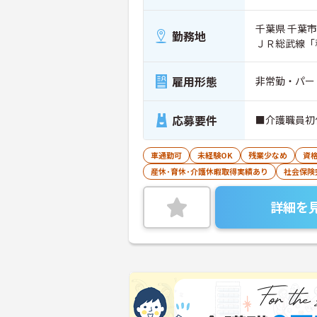
千葉県 千葉市
勤務地
ＪＲ総武線「
雇用形態
非常勤・パー
応募要件
■介護職員初
車通勤可
未経験OK
残業少なめ
資
産休･育休･介護休暇取得実績あり
社会保険
詳細を