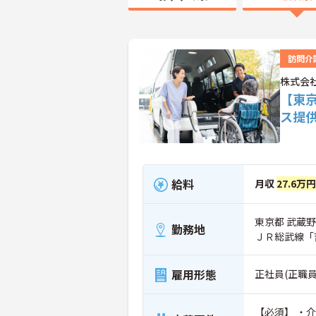
訪問介
株式会
【東
ス提
給料
月収
27.6万
東京都 武蔵野
勤務地
ＪＲ総武線「
雇用形態
正社員(正職員
【必須】 ・介護福祉士 【応相談】 ・