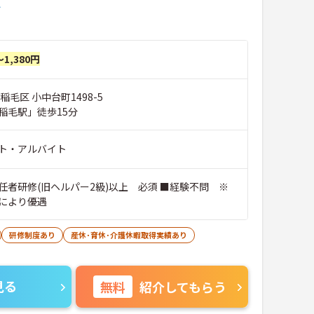
＞
～1,380円
稲毛区 小中台町1498-5
稲毛駅」徒歩15分
ト・アルバイト
任者研修(旧ヘルパー2級)以上 必須 ■経験不問 ※
により優遇
研修制度あり
産休･育休･介護休暇取得実績あり
見る
無料
紹介してもらう