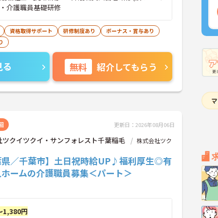
) ・介護職員基礎研修
資格取得サポート
研修制度あり
ボーナス・賞与あり
り
見る
無料
紹介してもらう
回
更新日：2026年08月06日
社ツクイツクイ・サンフォレスト千葉稲毛
株式会社ツク
葉県／千葉市】土日祝時給UP♪福利厚生◎有
人ホームの介護職員募集＜パート＞
～1,380円