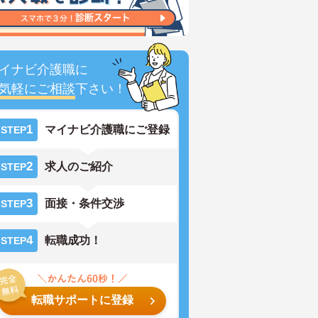
イナビ介護職に
気軽にご相談
下さい！
1
マイナビ介護職にご登録
STEP
2
求人のご紹介
STEP
3
面接・条件交渉
STEP
4
転職成功！
STEP
転職サポートに登録