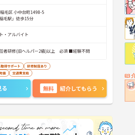
稲毛区 小中台町1498-5
稲毛駅」徒歩15分
ト・アルバイト
任者研修(旧ヘルパー2級)以上 必須 ■経験不問
格取得サポート
研修制度あり
完備
交通費支給
見る
無料
紹介してもらう