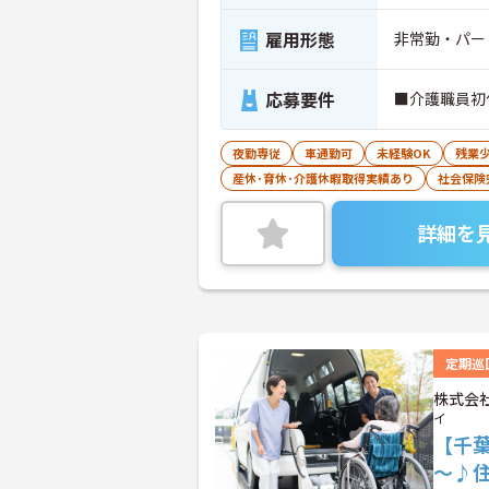
雇用形態
非常勤・パー
応募要件
■介護職員初
夜勤専従
車通勤可
未経験OK
残業
産休･育休･介護休暇取得実績あり
社会保険
詳細を
定期巡
株式会
イ
【千葉
～♪