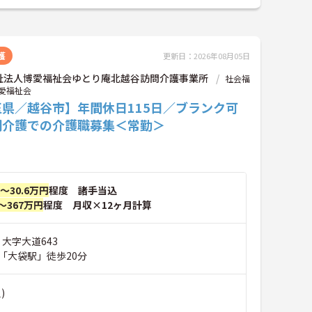
護
更新日：2026年08月05日
祉法人博愛福祉会ゆとり庵北越谷訪問介護事業所
社会福
愛福祉会
玉県／越谷市】年間休日115日／ブランク可
問介護での介護職募集＜常勤＞
円～30.6万円
程度 諸手当込
～367万円
程度 月収×12ヶ月計算
 大字大道643
「大袋駅」徒歩20分
)