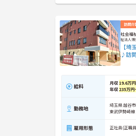
訪問介
社会福
祉法人博
【埼
♪訪
月収
19.6万
給料
年収
235万円
埼玉県 越谷市
勤務地
東武伊勢崎線
雇用形態
正社員(正職員