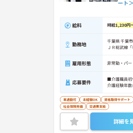
ート
給料
時給
1,230円
千葉県 千葉市
勤務地
ＪＲ総武線「
雇用形態
非常勤・パー
■介護職員初
応募要件
介護経験年数
車通勤可
未経験OK
資格取得サポート
社会保険完備
交通費支給
詳細を