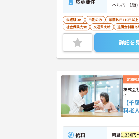
応募要件
ヘルパー1級
未経験OK
日勤のみ
年間休日110日以上
社会保険完備
交通費支給
退職金制度あ
詳細を
定期巡
株式会
イ
【千
料老
給料
時給
1,230円