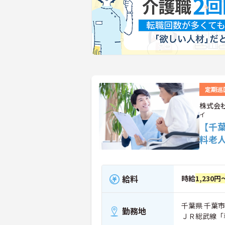
定期巡
株式会
イ
【千
料老
給料
時給
1,230円
千葉県 千葉市
勤務地
ＪＲ総武線「