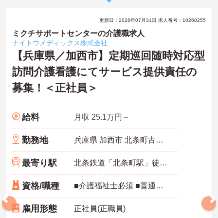
更新日：2026年07月31日 求人番号：10260255
ミクチサポートセンターの介護職求人
ナイトウメディックス株式会社
【兵庫県／加西市】定期巡回随時対応型
訪問介護看護にてサービス提供責任の
募集！＜正社員＞
給料
月収 25.1万円～
勤務地
兵庫県 加西市 北条町古坂7-62
最寄り駅
北条鉄道「北条町駅」徒歩16分
資格/職種
■介護福祉士必須 ■普通自動車運転免許（AT限定可）必須 ■簡単なoffice操作ができる方 ※サービス提供責任者、管理者、責任者、労務相談等の経験あれば尚可 ※ホームヘルパーとしての実務経験者優遇
雇用形態
正社員(正職員)