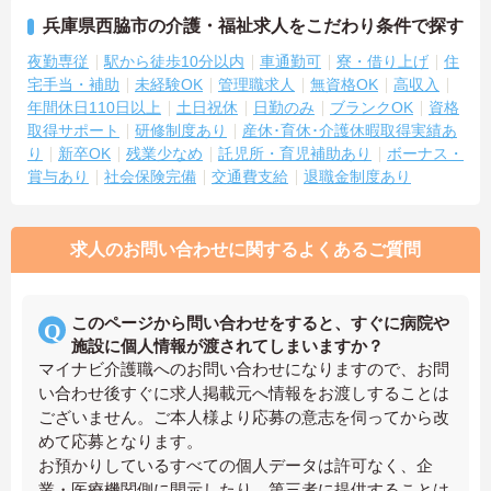
兵庫県西脇市の介護・福祉求人をこだわり条件で探す
夜勤専従
駅から徒歩10分以内
車通勤可
寮・借り上げ
住
宅手当・補助
未経験OK
管理職求人
無資格OK
高収入
年間休日110日以上
土日祝休
日勤のみ
ブランクOK
資格
取得サポート
研修制度あり
産休･育休･介護休暇取得実績あ
り
新卒OK
残業少なめ
託児所・育児補助あり
ボーナス・
賞与あり
社会保険完備
交通費支給
退職金制度あり
求人のお問い合わせに関するよくあるご質問
このページから問い合わせをすると、すぐに病院や
施設に個人情報が渡されてしまいますか？
マイナビ介護職へのお問い合わせになりますので、お問
い合わせ後すぐに求人掲載元へ情報をお渡しすることは
ございません。ご本人様より応募の意志を伺ってから改
めて応募となります。
お預かりしているすべての個人データは許可なく、企
業・医療機関側に開示したり、第三者に提供することは