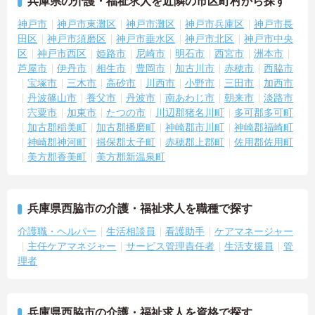
兵庫県の介護・福祉求人を近隣の市区町村から探す
神戸市
神戸市東灘区
神戸市灘区
神戸市兵庫区
神戸市長
田区
神戸市須磨区
神戸市垂水区
神戸市北区
神戸市中央
区
神戸市西区
姫路市
尼崎市
明石市
西宮市
洲本市
芦屋市
伊丹市
相生市
豊岡市
加古川市
赤穂市
西脇市
宝塚市
三木市
高砂市
川西市
小野市
三田市
加西市
丹波篠山市
養父市
丹波市
南あわじ市
朝来市
淡路市
宍粟市
加東市
たつの市
川辺郡猪名川町
多可郡多可町
加古郡稲美町
加古郡播磨町
神崎郡市川町
神崎郡福崎町
神崎郡神河町
揖保郡太子町
赤穂郡上郡町
佐用郡佐用町
美方郡香美町
美方郡新温泉町
兵庫県西脇市の介護・福祉求人を職種で探す
介護職・ヘルパー
生活相談員
看護助手
ケアマネージャー
主任ケアマネジャー
サービス管理責任者
生活支援員
管
理者
兵庫県西脇市の介護・福祉求人を資格で探す