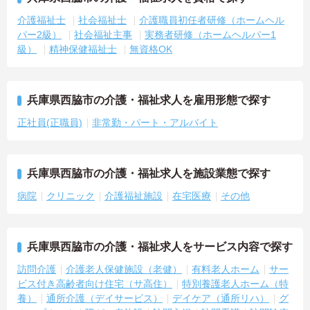
介護福祉士
社会福祉士
介護職員初任者研修（ホームヘル
パー2級）
社会福祉主事
実務者研修（ホームヘルパー1
級）
精神保健福祉士
無資格OK
兵庫県西脇市の介護・福祉求人を雇用形態で探す
正社員(正職員)
非常勤・パート・アルバイト
兵庫県西脇市の介護・福祉求人を施設業態で探す
病院
クリニック
介護福祉施設
在宅医療
その他
兵庫県西脇市の介護・福祉求人をサービス内容で探す
訪問介護
介護老人保健施設（老健）
有料老人ホーム
サー
ビス付き高齢者向け住宅（サ高住）
特別養護老人ホーム（特
養）
通所介護（デイサービス）
デイケア（通所リハ）
グ