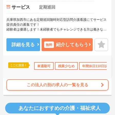
サービス
定期巡回
兵庫県加西市にある定期巡回随時対応型訪問介護看護にてサービス
提供責任の募集です！
経験者は優遇します！未経験者でもチャレンジできる方は働きなが
ら学べる場所です☆
条件を満たす方には、子育て支援を目的とした家賃補助や独自家族
手当等あり◎離職率が低く、安定して長く働けます！
詳細を見る
紹介してもらう
無料
ご興味のある方には、面接対策ポイントなど、さらに詳細をお話し
いたしますのでお気軽にご相談ください！
ここに注目！
社会保険完備
交通費支給
車通勤可
残業少なめ
年間休日110日以上
この法人の別の求人の一覧を見る
あなたにおすすめの介護・福祉求人