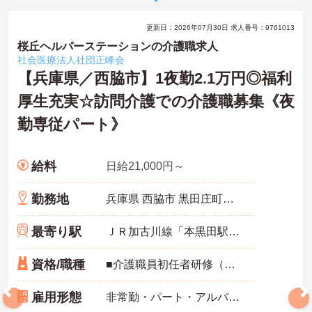
更新日：2026年07月30日 求人番号：9761013
桜丘ヘルパーステーションの介護職求人
社会医療法人社団正峰会
【兵庫県／西脇市】1夜勤2.1万円◎福利
厚生充実☆訪問介護での介護職募集《夜
勤専従パート》
給料
日給21,000円～
勤務地
兵庫県 西脇市 黒田庄町田高313-126
最寄り駅
ＪＲ加古川線「本黒田駅」徒歩10分
資格/職種
■介護職員初任者研修（ヘルパー2級）以上 ※未経験相談可
雇用形態
非常勤・パート・アルバイト