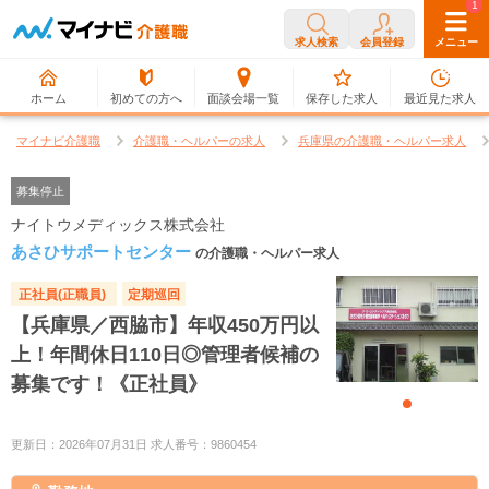
0
1
求人検索
会員登録
メニュー
ホーム
初めての方へ
面談会場一覧
保存した求人
最近見た求人
マイナビ介護職
介護職・ヘルパーの求人
兵庫県の介護職・ヘルパー求人
募集停止
ナイトウメディックス株式会社
あさひサポートセンター
の介護職・ヘルパー求人
正社員(正職員)
定期巡回
【兵庫県／西脇市】年収450万円以
上！年間休日110日◎管理者候補の
募集です！《正社員》
更新日：2026年07月31日 求人番号：9860454