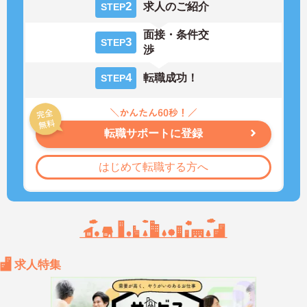
2
求人のご紹介
STEP
面接・条件交
3
STEP
渉
4
転職成功！
STEP
転職サポートに登録
はじめて転職する方へ
求人特集