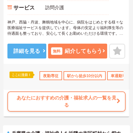
サービス
訪問介護
神戸、西脇・丹波、舞鶴地域を中心に、病院をはじめとする様々な
医療福祉サービスを提供しています。母体の安定より福利厚生等の
待遇面も整っており、安心して長くお勤めいただける環境です。ご
興味のある方には、面接対策ポイントなど、さらに詳細をお話しい
たしますのでお気軽にご相談ください！
詳細を見る
紹介してもらう
無料
ここに注目！
OK
ブランクOK
資格取得サポート
夜勤専従
駅から徒歩10分以内
研修制度あり
車通勤可
社会保険完
あなたにおすすめの介護・福祉求人の一覧を見
る