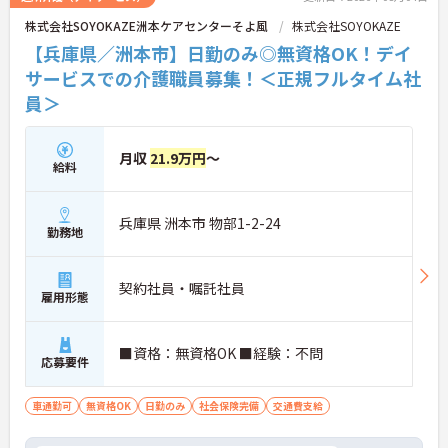
株式会社SOYOKAZE洲本ケアセンターそよ風
株式会社SOYOKAZE
【兵庫県／洲本市】日勤のみ◎無資格OK！デイ
サービスでの介護職員募集！＜正規フルタイム社
員＞
月収
21.9万円
～
給料
兵庫県 洲本市 物部1-2-24
勤務地
契約社員・嘱託社員
雇用形態
■資格：無資格OK ■経験：不問
応募要件
車通勤可
無資格OK
日勤のみ
社会保険完備
交通費支給