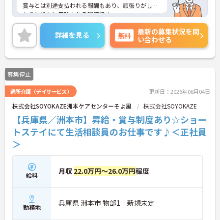
賞与とは別途支払われる報酬もあり、頑張りがしっ
かりと給与に反映される環境です。
ご興味ある方には、面接対策ポイントなど、さらに
最新の募集状況を問
詳細をお話しいたしますのでお気軽にご相談くださ
詳細を見る
無料
い合わせる
い！
募集停止
通所介護（デイサービス）
更新日：2026年08月04日
株式会社SOYOKAZE洲本ケアセンターそよ風
株式会社SOYOKAZE
【兵庫県／洲本市】昇給・賞与制度あり☆ショー
トステイにて生活相談員のお仕事です♪＜正社員
＞
月収
22.0万円～26.0万円
程度
給料
兵庫県 洲本市 物部1 新規未定
勤務地