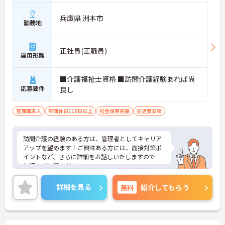
兵庫県 洲本市
勤務地
正社員(正職員)
雇用形態
■介護福祉士資格 ■訪問介護経験あれば尚
応募要件
良し
管理職求人
年間休日110日以上
社会保険完備
交通費支給
訪問介護の経験のある方は、管理者としてキャリア
アップを望めます！ご興味ある方には、面接対策ポ
イントなど、さらに詳細をお話しいたしますのでお
気軽にご相談ください！
詳細を見る
無料
紹介してもらう