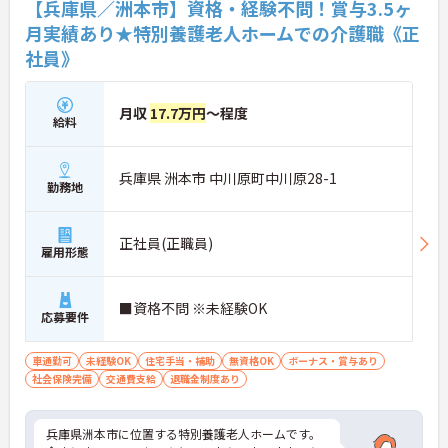
【兵庫県／洲本市】資格・経験不問！賞与3.5ヶ
月実績あり★特別養護老人ホームでの介護職《正
社員》
月収
17.7万円
～程度
給料
兵庫県 洲本市 中川原町中川原28-1
勤務地
正社員(正職員)
雇用形態
■資格不問 ※未経験OK
応募要件
車通勤可
未経験OK
住宅手当・補助
無資格OK
ボーナス・賞与あり
社会保険完備
交通費支給
退職金制度あり
兵庫県洲本市に位置する特別養護老人ホームです。