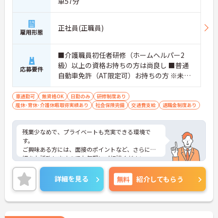
車57分
正社員(正職員)
雇用形態
■介護職員初任者研修（ホームヘルパー2
級）以上の資格お持ちの方は尚良し ■普通
応募要件
自動車免許（AT限定可）お持ちの方 ※未経
験者応相談
車通勤可
無資格OK
日勤のみ
研修制度あり
産休･育休･介護休暇取得実績あり
社会保険完備
交通費支給
退職金制度あり
残業少なめで、プライベートも充実できる環境で
す。
ご興味ある方には、面接のポイントなど、さらに詳
細をお話致しますのでお気軽にご相談ください。
詳細を見る
無料
紹介してもらう