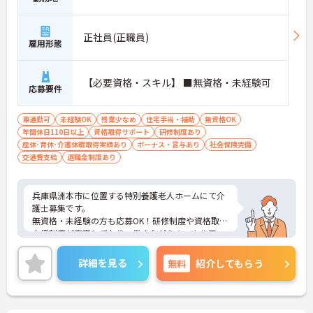
正社員(正職員)
雇用形態
【必要資格・スキル】 ■無資格・未経験可
応募要件
車通勤可
未経験OK
残業少なめ
住宅手当・補助
無資格OK
年間休日110日以上
資格取得サポート
研修制度あり
産休･育休･介護休暇取得実績あり
ボーナス・賞与あり
社会保険完備
交通費支給
退職金制度あり
兵庫県洲本市に位置する特別養護老人ホームにて介
護士募集です。
無資格・未経験の方も応募OK！研修制度や資格取得
支援制度が充実しており、働きながらのスキルアッ
プが可能です。
ご興味のある方には、面接対策ポイントなど、さら
詳細を見る
無料
紹介してもらう
に詳細をお話いたしますので、お気軽にご相談くだ
さい。