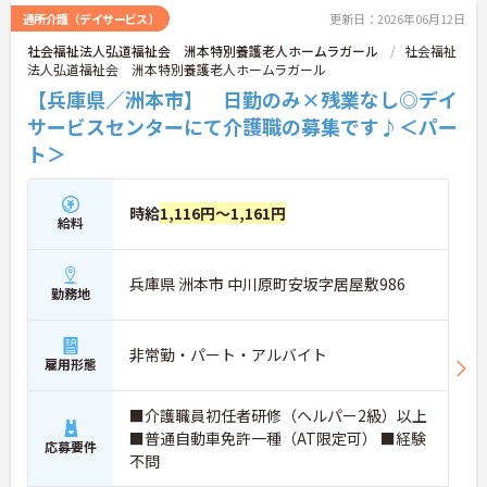
通所介護（デイサービス）
更新日：2026年06月12日
社会福祉法人弘道福祉会 洲本特別養護老人ホームラガール
社会福祉
法人弘道福祉会 洲本特別養護老人ホームラガール
【兵庫県／洲本市】 日勤のみ×残業なし◎デイ
サービスセンターにて介護職の募集です♪＜パー
ト＞
時給
1,116円～1,161円
給料
兵庫県 洲本市 中川原町安坂字居屋敷986
勤務地
非常勤・パート・アルバイト
雇用形態
■介護職員初任者研修（ヘルパー2級）以上
■普通自動車免許一種（AT限定可） ■経験
応募要件
不問