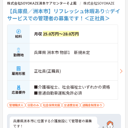
株式会社SOYOKAZE洲本ケアセンターそよ風
株式会社SOYOKAZE
【兵庫県／洲本市】リフレッシュ休暇あり☆デイ
サービスでの管理者の募集です！＜正社員＞
月収
25.0万円～28.0万円
給料
兵庫県 洲本市 物部1 新規未定
勤務地
正社員(正職員)
雇用形態
■介護福祉士、社会福祉士いずれかの資格
応募要件
■普通自動車運転免許必須
管理職求人
日勤のみ
社会保険完備
交通費支給
退職金制度あり
兵庫県洲本市に位置する介護施設にて管理者の募集
です！