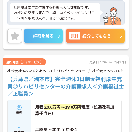
兵庫県洲本市に位置する介護老人保健施設です。
地域との交流も盛んで、楽しいイベントやレクリエ
ーションも取り入れ、明るい施設です。
夜勤は1回11000円の手当と頑張りがお給与にもしっ
かりと反映されますのもうれしいポイントです。
ご興味のある方には、面接対策ポイントなど、さら
詳細を見る
無料
紹介してもらう
に詳細をお話しいたしますのでお気軽にご相談くだ
さい！
通所介護（デイサービス）
更新日：2025年02月27日
株式会社あべいすとあべいすとリハビリセンター
株式会社あべいすと
【兵庫県／洲本市】完全週休2日制★福利厚生充
実◎リハビリセンターの介護職求人＜介護福祉士
／正職員＞
月収
20.0万円～28.0万円
程度（処遇改善加
給料
算手当込）
兵庫県 洲本市 宇原484-1
勤務地