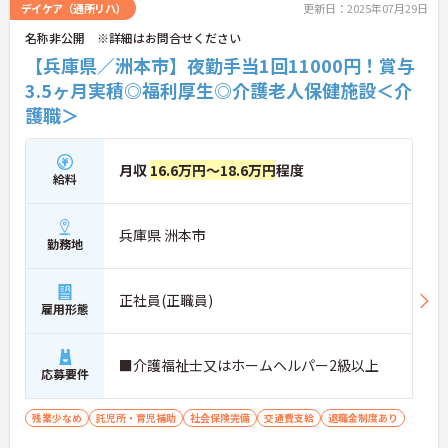
デイケア（通所リハ）
更新日：2025年07月29日
名称非公開 ※詳細はお問合せください
【兵庫県／洲本市】夜勤手当1回11000円！賞与
3.5ヶ月実積◎福利厚生◎介護老人保健施設＜介
護職＞
月収
16.6万円～18.6万円
程度
給料
兵庫県 洲本市
勤務地
正社員(正職員)
雇用形態
■介護福祉士又はホームヘルパー2級以上
応募要件
残業少なめ
託児所・育児補助
社会保険完備
交通費支給
退職金制度あり