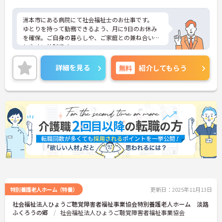
洲本市にある病院にて社会福祉士のお仕事です。
ゆとりを持って勤務できるよう、月に9日のお休み
を確保。ご自身の暮らしや、ご家庭との兼ね合いも
しやすい体制です。
賞与3.90ヶ月分支給実績もあり、職員頑張りをしっ
かりと評価しているので、モチベーションを保ちや
詳細を見る
無料
紹介してもらう
すい環境です♪
ご興味がある方は是非一度マイナビまでお問い合わ
せください。さらに詳細などお伝えします！
特別養護老人ホーム（特養）
更新日：2025年11月13日
社会福祉法人ひょうご聴覚障害者福祉事業協会特別養護老人ホーム 淡路
ふくろうの郷
社会福祉法人ひょうご聴覚障害者福祉事業協会