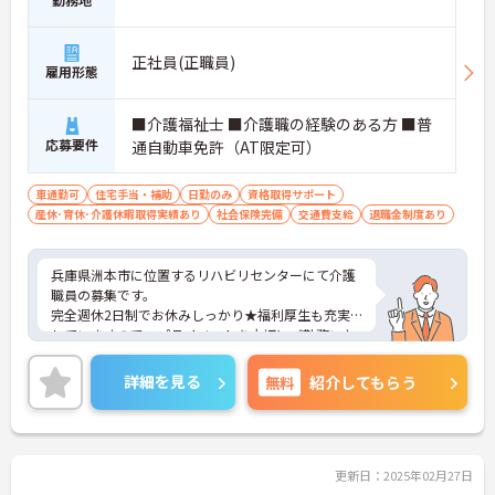
正社員(正職員)
雇用形態
■介護福祉士 ■介護職の経験のある方 ■普
応募要件
通自動車免許（AT限定可）
車通勤可
住宅手当・補助
日勤のみ
資格取得サポート
産休･育休･介護休暇取得実績あり
社会保険完備
交通費支給
退職金制度あり
兵庫県洲本市に位置するリハビリセンターにて介護
職員の募集です。
完全週休2日制でお休みしっかり★福利厚生も充実
していますので、プライベートを大切にご勤務いた
だけます。
ご興味ある方には、面接対策ポイントなど、さらに
詳細を見る
無料
紹介してもらう
詳細をお話しいたしますのでお気軽にご相談くださ
い！
更新日：2025年02月27日