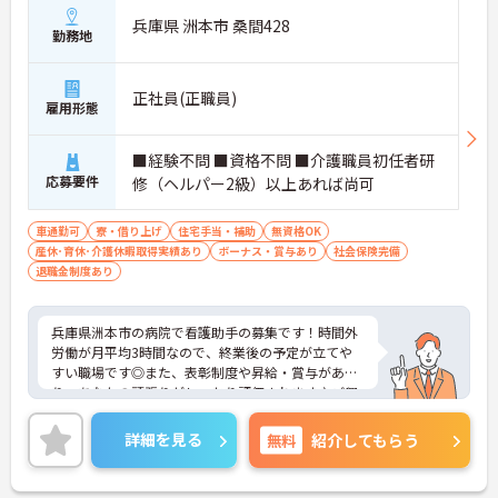
兵庫県 洲本市 桑間428
勤務地
正社員(正職員)
雇用形態
■経験不問 ■資格不問 ■介護職員初任者研
応募要件
修（ヘルパー2級）以上あれば尚可
車通勤可
寮・借り上げ
住宅手当・補助
無資格OK
産休･育休･介護休暇取得実績あり
ボーナス・賞与あり
社会保険完備
退職金制度あり
兵庫県洲本市の病院で看護助手の募集です！時間外
労働が月平均3時間なので、終業後の予定が立てや
すい職場です◎また、表彰制度や昇給・賞与があ
り、あなたの頑張りがしっかり評価されます♪ご興
味のある方は面接ポイントをお伝えしますので、お
気軽にご連絡ください。
詳細を見る
無料
紹介してもらう