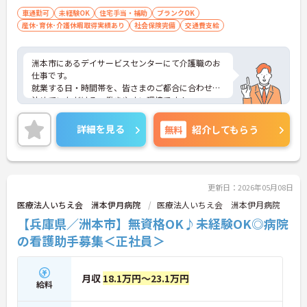
車通勤可
未経験OK
住宅手当・補助
ブランクOK
産休･育休･介護休暇取得実績あり
社会保険完備
交通費支給
洲本市にあるデイサービスセンターにて介護職のお
仕事です。
就業する日・時間帯を、皆さまのご都合に合わせて
決めていただける、働きやすい環境です！
ご興味がある方は是非一度マイナビまでお問い合わ
せください。さらに詳細などお伝えします！
詳細を見る
無料
紹介してもらう
更新日：2026年05月08日
医療法人いちえ会 洲本伊月病院
医療法人いちえ会 洲本伊月病院
【兵庫県／洲本市】無資格OK♪未経験OK◎病院
の看護助手募集＜正社員＞
月収
18.1万円～23.1万円
給料