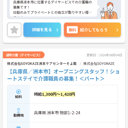
兵庫県洲本市に位置するデイサービスでの介護職の
募集です！
日勤のみでプライベートとの両立が取りやすい環境
です♪
ご興味ある方には、面接対策ポイントなど、さらに
詳細をお話しいたしますのでお気軽にご相談くださ
詳細を見る
無料
紹介してもらう
い。
通所介護（デイサービス）
更新日：2026年08月04日
株式会社SOYOKAZE洲本ケアセンターそよ風
株式会社SOYOKAZE
【兵庫県／洲本市】オープニングスタッフ！ショ
ートステイで介護職員の募集！＜パート＞
時給
1,300円～1,420円
給料
兵庫県 洲本市 物部1-2-24
勤務地