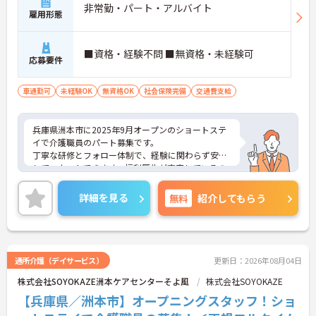
非常勤・パート・アルバイト
雇用形態
■資格・経験不問 ■無資格・未経験可
応募要件
車通勤可
未経験OK
無資格OK
社会保険完備
交通費支給
兵庫県洲本市に2025年9月オープンのショートステ
イで介護職員のパート募集です。
丁寧な研修とフォロー体制で、経験に関わらず安心
してスタートできます。福利厚生が充実しているの
は嬉しいポイントです◎
こちらの求人にご興味がございましたら面接のポイ
詳細を見る
無料
紹介してもらう
ントもお伝えしますので是非ご応募お待ちしており
ます。
通所介護（デイサービス）
更新日：2026年08月04日
株式会社SOYOKAZE洲本ケアセンターそよ風
株式会社SOYOKAZE
【兵庫県／洲本市】オープニングスタッフ！ショ