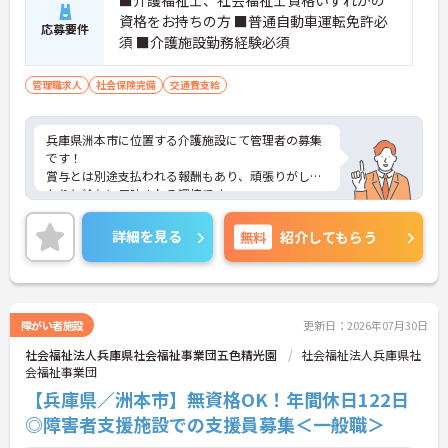
■介護福祉士、社会福祉士資格いずれかの
資格をお持ちの方 ■普通自動車運転免許必
応募要件
須 ■介護施設勤務経験必須
管理職求人
社会保険完備
交通費支給
兵庫県洲本市に位置する介護施設にて管理者の募集
です！
賞与とは別途支払われる報酬もあり、頑張りがしっ
かりと給与に反映される環境です。
ご興味ある方には、面接対策ポイントなど、さらに
詳細をお話しいたしますのでお気軽にご相談くださ
詳細を見る
無料
紹介してもらう
い！
障がい者施設
更新日：2026年07月30日
社会福祉法人兵庫県社会福祉事業団五色精光園
社会福祉法人兵庫県社
会福祉事業団
【兵庫県／洲本市】無資格OK！年間休日122日
◎障害者支援施設での支援員募集＜一般職＞