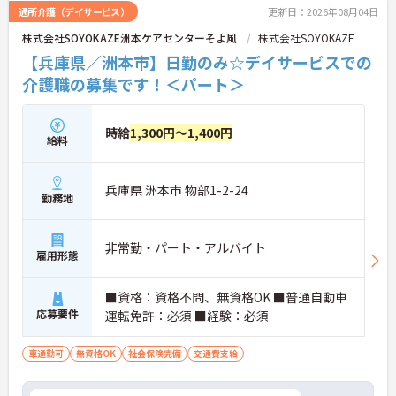
通所介護（デイサービス）
更新日：2026年08月04日
株式会社SOYOKAZE洲本ケアセンターそよ風
株式会社SOYOKAZE
【兵庫県／洲本市】日勤のみ☆デイサービスでの
介護職の募集です！＜パート＞
時給
1,300円～1,400円
給料
兵庫県 洲本市 物部1-2-24
勤務地
非常勤・パート・アルバイト
雇用形態
■資格：資格不問、無資格OK ■普通自動車
応募要件
運転免許：必須 ■経験：必須
車通勤可
無資格OK
社会保険完備
交通費支給