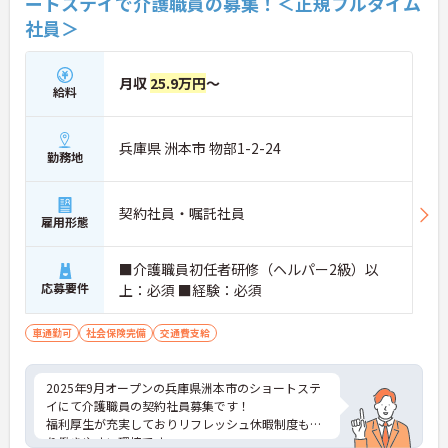
ートステイで介護職員の募集！＜正規フルタイム
社員＞
月収
25.9万円
～
給料
兵庫県 洲本市 物部1-2-24
勤務地
契約社員・嘱託社員
雇用形態
■介護職員初任者研修（ヘルパー2級）以
応募要件
上：必須 ■経験：必須
車通勤可
社会保険完備
交通費支給
2025年9月オープンの兵庫県洲本市のショートステ
イにて介護職員の契約社員募集です！
福利厚生が充実しておりリフレッシュ休暇制度もあ
り働きやすい環境です。