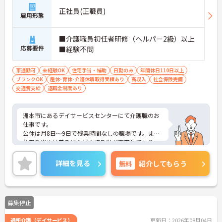
正社員(正職員)
雇用形態
■介護職員初任者研修（ヘルパー2級）以上
応募要件
■経験不問
車通勤可
未経験OK
住宅手当・補助
日勤のみ
年間休日110日以上
ブランクOK
産休･育休･介護休暇取得実績あり
高収入
社会保険完備
交通費支給
退職金制度あり
洲本市にあるデイサービスセンターにて介護職のお
仕事です。
公休は月8日～9日で残業時間なしの職場です。また
住宅手当や扶養手当などの諸手当が充実しており、
安心の待遇面が魅力的です♪
ご興味がある方は是非一度マイナビまでお問い合わ
詳細を見る
無料
紹介してもらう
せください。さらに詳細などお伝えします！
募集停止
通所介護（デイサービス）
更新日：2026年08月04日