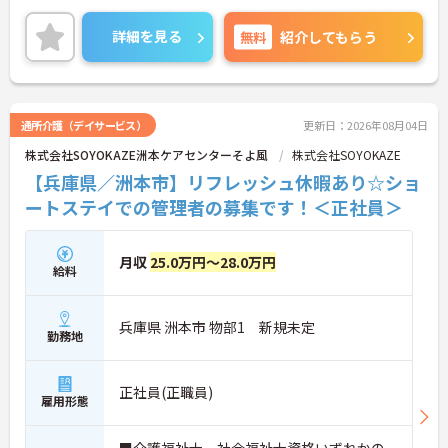
ご興味のある方には、面接対策ポイントなどさらに
詳細をお話いたしますので、お気軽にご相談くださ
詳細を見る
無料
紹介してもらう
い。
通所介護（デイサービス）
更新日：2026年08月04日
株式会社SOYOKAZE洲本ケアセンターそよ風
株式会社SOYOKAZE
【兵庫県／洲本市】リフレッシュ休暇あり☆ショ
ートステイでの管理者の募集です！＜正社員＞
月収
25.0万円～28.0万円
給料
兵庫県 洲本市 物部1 新規未定
勤務地
正社員(正職員)
雇用形態