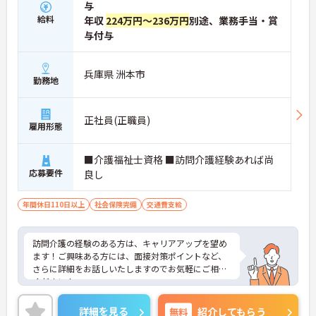
与
給料
年収
224万円～236万円
別途、業務手当・賞
与付与
兵庫県 洲本市
勤務地
正社員(正職員)
雇用形態
■介護福祉士資格 ■訪問介護経験あれば尚
応募要件
良し
年間休日110日以上
社会保険完備
交通費支給
訪問介護の経験のある方は、キャリアアップを望め
ます！ご興味ある方には、面接対策ポイントなど、
さらに詳細をお話しいたしますのでお気軽にご相談
ください！
詳細を見る
無料
紹介してもらう