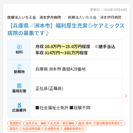
更新日：2026年05月08日
医療法人いちえ会 洲本伊月病院
医療法人いちえ会 洲本伊月病院
【兵庫県／洲本市】福利厚生充実◎ケアミックス
病院の募集です♪
月収
20.0万円～25.0万円
程度 ※諸手当込
給料
年収
314万円～381万円
程度
兵庫県 洲本市 桑間428番地
勤務地
正社員(正職員)
雇用形態
■社会福祉士免許 ■経験不問
応募要件
車通勤可
住宅手当・補助
託児所・育児補助
産休･育休･介護休暇取得実績あり
高収入
社会保険完備
交通費支給
退職金制度あり