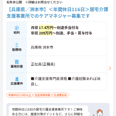
名称非公開 ※詳細はお問合せください
【兵庫県／洲本市】＜年間休日116日＞居宅介護
支援事業所でのケアマネジャー募集です
月収
17.4万円
～別途手当付与
給料
年収
209万円
～別途、手当・賞与付与
兵庫県 洲本市
勤務地
正社員(正職員)
雇用形態
■介護支援専門員資格 ■介護経験あれば尚
応募要件
良し
年間休日110日以上
社会保険完備
交通費支給
年間休日116日の居宅介護支援事業所です！ご興味
ある方には、面接対策ポイントなど、さらに詳細を