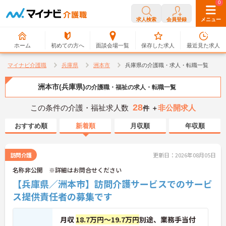
0
0
求人検索
会員登録
メニュー
ホーム
初めての方へ
面談会場一覧
保存した求人
最近見た求人
マイナビ介護職
兵庫県
洲本市
兵庫県の介護職・求人・転職一覧
洲本市(兵庫県)
の介護職・福祉の求人・転職一覧
28
この条件の介護・福祉求人数
非公開求人
件 ＋
おすすめ順
新着順
月収順
年収順
訪問介護
更新日：2026年08月05日
名称非公開 ※詳細はお問合せください
【兵庫県／洲本市】訪問介護サービスでのサービ
ス提供責任者の募集です
月収
18.7万円～19.7万円
別途、業務手当付