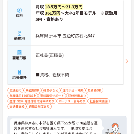
月収
18.5万円～21.3万円
年収
361万円
～大卒2年目モデル ※夜勤月
給料
5回・資格あり
兵庫県 洲本市 五色町広石北847
勤務地
正社員(正職員)
雇用形態
■資格、経験不問
応募要件
車通勤可
未経験OK
残業少なめ
住宅手当・補助
無資格OK
年間休日110日以上
資格取得サポート
研修制度あり
産休･育休･介護休暇取得実績あり
ボーナス・賞与あり
社会保険完備
交通費支給
退職金制度あり
兵庫県神戸市に本部を置く県下55か所で78施設を運
営を運営する社会福祉法人です。「地域で支え合
い、自分らしく生きる」ことができる社会づくりを