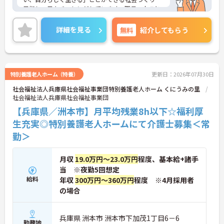
目指し、日々チャレンジしています。職員一人ひと
りも職員が、その能力を発揮できるような職場環境
づくりにも注力し、研修や自己研鑽のバックアップ
詳細を見る
無料
紹介してもらう
を整え、また職種の垣根を超えたチームワークを大
切に活気ある職場づくりを行なっています。ご興味
のある方には、面接対策ポイントなど、さらに詳細
をお話ししますのでお気軽にご相談ください！
特別養護老人ホーム（特養）
更新日：2026年07月30日
社会福祉法人兵庫県社会福祉事業団特別養護老人ホーム くにうみの里
社会福祉法人兵庫県社会福祉事業団
【兵庫県／洲本市】月平均残業8h以下☆福利厚
生充実◎特別養護老人ホームにて介護士募集＜常
勤＞
月収
19.0万円～23.0万円
程度、基本給+諸手
当 ※夜勤5回想定
給料
年収
300万円～360万円
程度 ※4月採用者
の場合
兵庫県 洲本市 洲本市下加茂1丁目6－6
勤務地