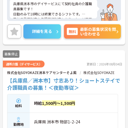
兵庫県洲本市のデイサービスにて契約社員の介護職
員募集です！
日勤のみで18時には終業できるシフトです。
正社員登用制度や各種研修制度もあり、キャリアア
ップを目指す方にもおすすめです♪
最新の募集状況を問
ご興味のある方には、面接対策ポイントなどさらに
詳細を見る
無料
い合わせる
詳細をお話いたしますので、お気軽にご相談くださ
い。
募集停止
通所介護（デイサービス）
更新日：2026年08月04日
株式会社SOYOKAZE洲本ケアセンターそよ風
株式会社SOYOKAZE
【兵庫県／洲本市】寸志あり！ショートステイで
介護職員の募集！＜夜勤専従＞
時給
1,500円～1,500円
給料
兵庫県 洲本市 物部1-2-24
勤務地