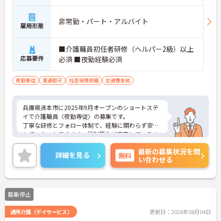
非常勤・パート・アルバイト
雇用形態
■介護職員初任者研修（ヘルパー2級）以上
応募要件
必須 ■夜勤経験必須
夜勤専従
車通勤可
社会保険完備
交通費支給
兵庫県洲本市に2025年9月オープンのショートステ
イで介護職員〈夜勤専従〉の募集です。
丁寧な研修とフォロー体制で、経験に関わらず安心
してスタートできます。福利厚生が充実しているの
は嬉しいポイントです◎
最新の募集状況を問
こちらの求人にご興味がございましたら面接のポイ
詳細を見る
無料
い合わせる
ントもお伝えしますので是非ご応募お待ちしており
ます。
募集停止
通所介護（デイサービス）
更新日：2026年08月04日