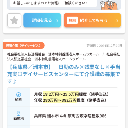
お話しいたしますのでお気軽にご相談ください！
詳細を見る
無料
紹介してもらう
通所介護（デイサービス）
更新日：2024年12月20日
社会福祉法人弘道福祉会 洲本特別養護老人ホームラガール
社会福祉
法人弘道福祉会 洲本特別養護老人ホームラガール
【兵庫県／洲本市】 日勤のみ×残業なし×手当
充実◎デイサービスセンターにて介護職の募集で
す♪
月収
18.2万円～25.5万円
程度（諸手当込）
給料
年収
280万円～382万円
程度（諸手当込）
兵庫県 洲本市 中川原町安坂字居屋敷986
勤務地