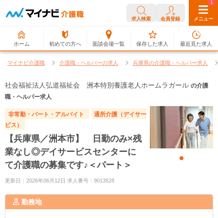
0
1
求人検索
会員登録
メニュー
ホーム
初めての方へ
面談会場一覧
保存した求人
最近見た求人
マイナビ介護職
介護職・ヘルパーの求人
兵庫県の介護職・ヘルパー求人
社会福祉法人弘道福祉会 洲本特別養護老人ホームラガール
の介護
職・ヘルパー求人
非常勤・パート・アルバイト
通所介護（デイサー
ビス）
【兵庫県／洲本市】 日勤のみ×残
業なし◎デイサービスセンターに
て介護職の募集です♪＜パート＞
更新日：2026年06月12日 求人番号：9013528
勤務地