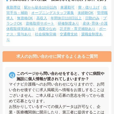
夜勤専従
駅から徒歩10分以内
車通勤可
寮・借り上げ
住
宅手当・補助
オープニングスタッフ募集
未経験OK
管理職
求人
無資格OK
高収入
年間休日110日以上
日勤のみ
ブ
ランクOK
資格取得サポート
研修制度あり
産休･育休･介護
休暇取得実績あり
残業少なめ
託児所・育児補助あり
ボー
ナス・賞与あり
社会保険完備
交通費支給
退職金制度あ
り
求人のお問い合わせに関するよくあるご質問
このページから問い合わせをすると、すぐに病院や
施設に個人情報が渡されてしまいますか？
マイナビ介護職へのお問い合わせになりますので、お問
い合わせ後すぐに求人掲載元へ情報をお渡しすることは
ございません。ご本人様より応募の意志を伺ってから改
めて応募となります。
お預かりしているすべての個人データは許可なく、企
業・医療機関側に開示したり、第三者に提供することは