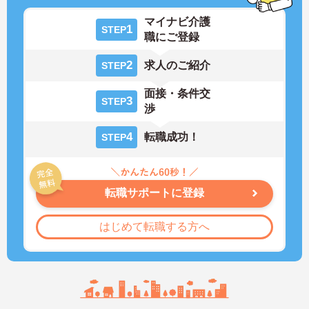
マイナビ介護
1
STEP
職にご登録
2
求人のご紹介
STEP
面接・条件交
3
STEP
渉
4
転職成功！
STEP
転職サポートに登録
はじめて転職する方へ