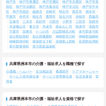
神戸市
神戸市東灘区
神戸市灘区
神戸市兵庫区
神戸市長
田区
神戸市須磨区
神戸市垂水区
神戸市北区
神戸市中央
区
神戸市西区
姫路市
尼崎市
明石市
西宮市
洲本市
芦屋市
伊丹市
相生市
豊岡市
加古川市
赤穂市
西脇市
宝塚市
三木市
高砂市
川西市
小野市
三田市
加西市
丹波篠山市
養父市
丹波市
南あわじ市
朝来市
淡路市
宍粟市
加東市
たつの市
川辺郡猪名川町
多可郡多可町
加古郡稲美町
加古郡播磨町
神崎郡市川町
神崎郡福崎町
神崎郡神河町
揖保郡太子町
赤穂郡上郡町
佐用郡佐用町
美方郡香美町
美方郡新温泉町
兵庫県洲本市の介護・福祉求人を職種で探す
介護職・ヘルパー
生活相談員
看護助手
ケアマネージャー
サービス提供責任者
サービス管理責任者
生活支援員
管
理者
兵庫県洲本市の介護・福祉求人を資格で探す