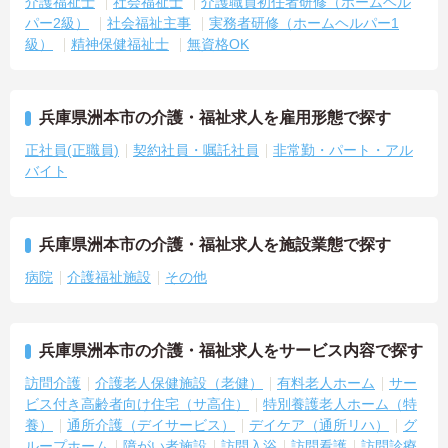
介護福祉士
社会福祉士
介護職員初任者研修（ホームヘル
パー2級）
社会福祉主事
実務者研修（ホームヘルパー1
級）
精神保健福祉士
無資格OK
兵庫県洲本市の介護・福祉求人を雇用形態で探す
正社員(正職員)
契約社員・嘱託社員
非常勤・パート・アル
バイト
兵庫県洲本市の介護・福祉求人を施設業態で探す
病院
介護福祉施設
その他
兵庫県洲本市の介護・福祉求人をサービス内容で探す
訪問介護
介護老人保健施設（老健）
有料老人ホーム
サー
ビス付き高齢者向け住宅（サ高住）
特別養護老人ホーム（特
養）
通所介護（デイサービス）
デイケア（通所リハ）
グ
ループホーム
障がい者施設
訪問入浴
訪問看護
訪問診療