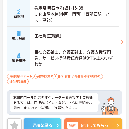
兵庫県 明石市 和坂1-15-38
ＪＲ山陽本線(神戸－門司)「西明石駅」バ
勤務地
ス・車7分
正社員(正職員)
雇用形態
■社会福祉士、介護福祉士、介護支援専門
員、サービス提供責任者経験3年以上のいず
応募要件
れか
資格取得サポート
研修制度あり
産休･育休･介護休暇取得実績あり
社会保険完備
施設内コール対応のオペレーター募集です！ご興味
ある方には、面接のポイントなど、さらに詳細をお
話致しますのでお気軽にご相談ください。
詳細を見る
無料
紹介してもらう