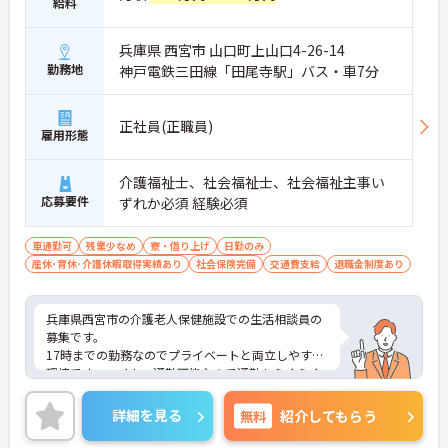
給料
兵庫県 西宮市 山口町上山口4-26-14
勤務地
神戸電鉄三田線「田尾寺駅」バス・車7分
正社員(正職員)
雇用形態
介護福祉士、社会福祉士、社会福祉主事い
応募要件
ずれか必須 経験必須
車通勤可
残業少なめ
寮・借り上げ
日勤のみ
産休･育休･介護休暇取得実績あり
社会保険完備
交通費支給
退職金制度あり
兵庫県西宮市の介護老人保健施設での生活相談員の
募集です。
17時までの勤務なのでプライベートと両立しやすい
環境です。マイカー通勤可能なので通勤もらくらく
快適♪
ご興味のある方は、面接のポイントをお伝えします
詳細を見る
無料
紹介してもらう
のでお気軽にお問い合せください。