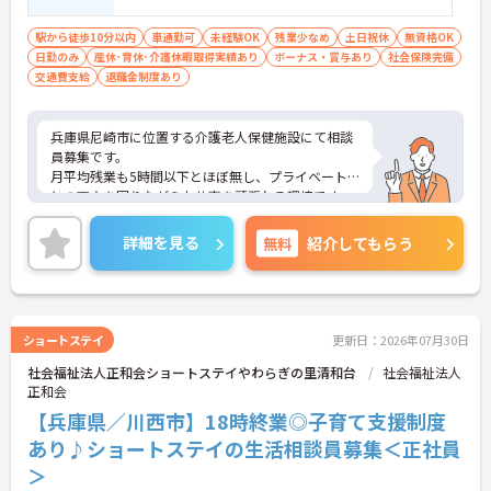
駅から徒歩10分以内
車通勤可
未経験OK
残業少なめ
土日祝休
無資格OK
日勤のみ
産休･育休･介護休暇取得実績あり
ボーナス・賞与あり
社会保険完備
交通費支給
退職金制度あり
兵庫県尼崎市に位置する介護老人保健施設にて相談
員募集です。
月平均残業も5時間以下とほぼ無し、プライベート
との両立を図りながらお仕事を頑張れる環境です。
ご興味のある方には、面接対策ポイントなど、さら
に詳細をお話いたしますので、お気軽にご相談くだ
詳細を見る
無料
紹介してもらう
さい。
ショートステイ
更新日：2026年07月30日
社会福祉法人正和会ショートステイやわらぎの里清和台
社会福祉法人
正和会
【兵庫県／川西市】18時終業◎子育て支援制度
あり♪ショートステイの生活相談員募集＜正社員
＞