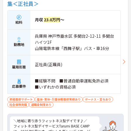
集＜正社員＞
月収
23.0万円
～
給料
兵庫県 神戸市垂水区 多聞台2-12-11 多聞台
ハイツ1F
勤務地
山陽電鉄本線「西舞子駅」バス・車16分
正社員(正職員)
雇用形態
■経験不問 ■普通自動車運転免許必須
応募要件
■いずれかの資格必須
資格取得サポート
産休･育休･介護休暇取得実績あり
ボーナス・賞与あり
社会保険完備
退職金制度あり
＼地域に寄り添うフィットネス型デイです♪／
フィットネス型デイサービスTarumi BASE CAMP