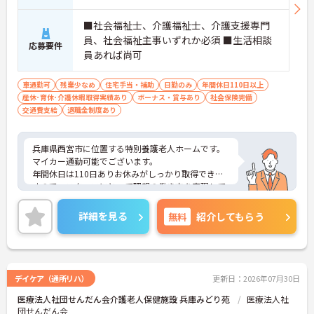
■社会福祉士、介護福祉士、介護支援専門
員、社会福祉主事いずれか必須 ■生活相談
応募要件
員あれば尚可
車通勤可
残業少なめ
住宅手当・補助
日勤のみ
年間休日110日以上
産休･育休･介護休暇取得実績あり
ボーナス・賞与あり
社会保険完備
交通費支給
退職金制度あり
兵庫県西宮市に位置する特別養護老人ホームです。
マイカー通勤可能でございます。
年間休日は110日ありお休みがしっかり取得できま
すので、スタッフにとって理想の働き方を実現して
います。
昇給や賞与制度があり頑張りが評価されてしっかり
詳細を見る
無料
紹介してもらう
と職員に還元されます。
ご興味のある方には、面接対策ポイントなど、さら
に詳細をお話しいたしますのでお気軽にご相談くだ
さい！
デイケア（通所リハ）
更新日：2026年07月30日
医療法人社団せんだん会介護老人保健施設 兵庫みどり苑
医療法人社
団せんだん会