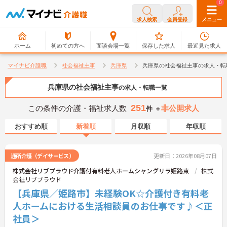
0
0
求人検索
会員登録
メニュー
ホーム
初めての方へ
面談会場一覧
保存した求人
最近見た求人
マイナビ介護職
社会福祉主事
兵庫県
兵庫県の社会福祉主事の求人・転
兵庫県の社会福祉主事
の求人・転職一覧
251
この条件の介護・福祉求人数
非公開求人
件 ＋
おすすめ順
新着順
月収順
年収順
通所介護（デイサービス）
更新日：2026年08月07日
株式会社リブプラウド介護付有料老人ホームシャングリラ姫路東
株式
会社リブプラウド
【兵庫県／姫路市】未経験OK☆介護付き有料老
人ホームにおける生活相談員のお仕事です♪＜正
社員＞