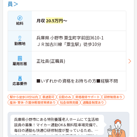
員＞
月収
20.5万円
～
給料
兵庫県 小野市 粟生町字前田3610-1
勤務地
ＪＲ加古川線「粟生駅」徒歩10分
正社員(正職員)
雇用形態
■いずれかの資格をお持ちの方■経験不問
応募要件
駅から徒歩10分以内
車通勤可
日勤のみ
資格取得サポート
研修制度あり
産休･育休･介護休暇取得実績あり
社会保険完備
退職金制度あり
兵庫県小野市にある特別養護老人ホームにて生活相
談員の募集！マイカー通勤OK＆無料駐車場完備で、
毎日の通勤も快適◎研修制度が整っているため、安
心してお仕事をスタートできる環境です♪ご興味の