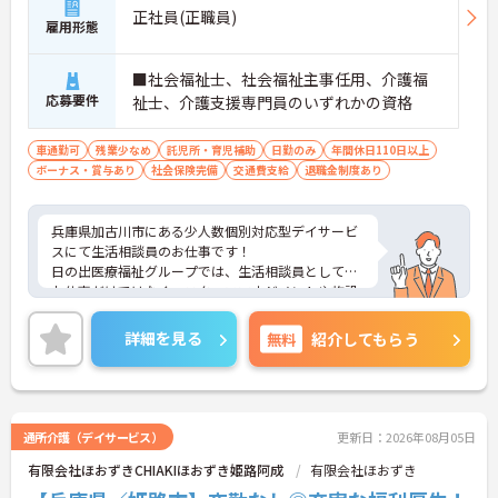
♪
正社員(正職員)
雇用形態
■ 子育て世代も安心のサポート体制♪
■社会福祉士、社会福祉主事任用、介護福
ライフステージに合わせた働き方を応援していま
応募要件
祉士、介護支援専門員のいずれかの資格
す。
・産前産後休暇、育児休暇制度あり
・有給休暇は時間単位で取得可能
車通勤可
残業少なめ
託児所・育児補助
日勤のみ
年間休日110日以上
・ひとり親家庭向けの補助制度あり
ボーナス・賞与あり
社会保険完備
交通費支給
退職金制度あり
→ 家庭と仕事を両立しながらキャリアを続けやすい
環境です♪
兵庫県加古川市にある少人数個別対応型デイサービ
■ 地域を支える多事業展開法人！
スにて生活相談員のお仕事です！
日の出医療福祉グループでは、生活相談員としての
介護・医療の幅広いサービスを展開しています。
お仕事だけではなく、スタッフマネジメントや施設
・訪問看護 ・訪問リハビリテーション
管理など、
・居宅介護支援事業 ・通所介護事業
次のステージをご用意しているので、将来を見据え
詳細を見る
無料
紹介してもらう
→ 多職種や関係機関と連携しながら地域支援に深く
て働くことができます♪
関われます♪
研修や勉強会のほか、現場の先輩たちからも学ぶこ
とは多く、働きながら着実にキャリアアップを目指
■ 少人数だからできる丁寧な支援♪
せます☆
ご興味がある方は是非一度マイナビまでお問合せく
通所介護（デイサービス）
更新日：2026年08月05日
利用者様との距離が近く、じっくり関われる環境で
ださい！さらに詳細などお伝えします！！
す。
有限会社ほおずきCHIAKIほおずき姫路阿成
有限会社ほおずき
・定員10名以下の少人数制