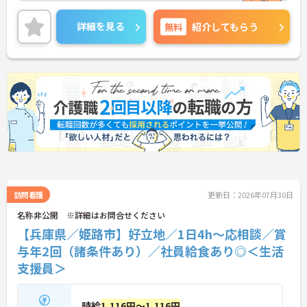
ある方には、面接対策ポイントなど、さらに詳細を
ご案内しますのでお気軽にご相談ください！
詳細を見る
無料
紹介してもらう
訪問看護
更新日：2026年07月30日
名称非公開 ※詳細はお問合せください
【兵庫県／姫路市】好立地／1日4h～応相談／賞
与年2回（諸条件あり）／社員給食あり◎＜生活
支援員＞
時給
1,116円～1,116円