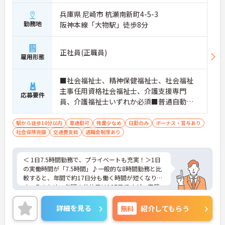
兵庫県 尼崎市 杭瀬南新町4-5-3
勤務地
阪神本線「大物駅」徒歩8分
正社員(正職員)
雇用形態
■社会福祉士、精神保健福祉士、社会福祉
主事任用資格社会福祉士、介護支援専門
応募要件
員、介護福祉士いずれか必須■普通自動車
免許必須（AT限定可）
駅から徒歩10分以内
車通勤可
残業少なめ
日勤のみ
ボーナス・賞与あり
社会保険完備
交通費支給
退職金制度あり
＜ 1日7.5時間勤務で、プライベートも充実！＞1日
の実働時間が「7.5時間」♪一般的な8時間勤務と比
較すると、年間で約17日分も働く時間が短くなりま
す。そのため、年間の公休日は107日ですが、実質
的には「年間休日124日相当」のゆとりがある計算
になります。残業も月0～10時間程度と少なめなの
詳細を見る
無料
紹介してもらう
で、仕事終わりの時間や休日をしっかりと自分のた
めに使うことができます。