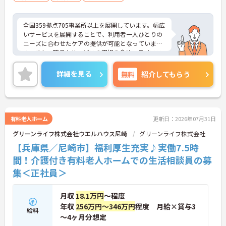
全国359拠点705事業所以上を展開しています。幅広
いサービスを展開することで、利用者一人ひとりの
ニーズに合わせたケアの提供が可能となっていま
す。また、職員もサービスの選択を含め、ライフス
タイルに合わせた働き方の選択肢が多くあります。
入社時研修はもちろん、サービス・職種ごとに研修
詳細を見る
無料
紹介してもらう
カリキュラムが整っており学び成長できる環境で
す。
ご興味のある方は面接対策ポイントなどお話致しま
すのでお気軽にお問い合わせください。
有料老人ホーム
更新日：2026年07月31日
グリーンライフ株式会社ウエルハウス尼崎
グリーンライフ株式会社
【兵庫県／尼崎市】福利厚生充実♪実働7.5時
間！介護付き有料老人ホームでの生活相談員の募
集＜正社員＞
月収
18.1万円
～程度
年収
256万円～346万円
程度 月給×賞与3
給料
～4ヶ月分想定