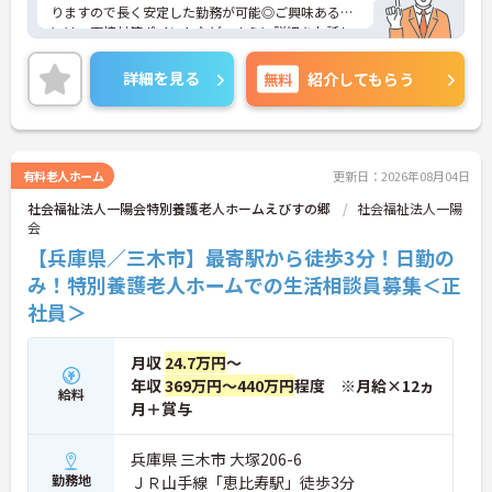
りますので長く安定した勤務が可能◎ご興味ある方
には、面接対策ポイントなど、さらに詳細をお話し
いたしますのでお気軽にご相談ください。
詳細を見る
無料
紹介してもらう
有料老人ホーム
更新日：2026年08月04日
社会福祉法人一陽会特別養護老人ホームえびすの郷
社会福祉法人一陽
会
【兵庫県／三木市】最寄駅から徒歩3分！日勤の
み！特別養護老人ホームでの生活相談員募集＜正
社員＞
月収
24.7万円
～
年収
369万円～440万円
程度 ※月給×12ヵ
給料
月＋賞与
兵庫県 三木市 大塚206-6
勤務地
ＪＲ山手線「恵比寿駅」徒歩3分