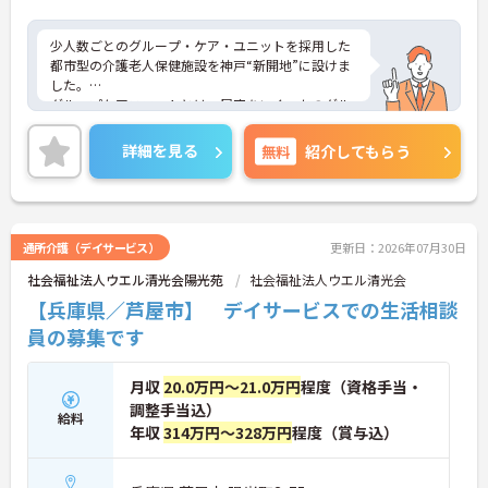
少人数ごとのグループ・ケア・ユニットを採用した
都市型の介護老人保健施設を神戸“新開地”に設けま
した。
グループケアユニットとは、居室をいくつかのグル
ープに分け、そのグループごとにケアスペースなど
の設備を備えたフロア環境を言います。家庭的な雰
詳細を見る
無料
紹介してもらう
囲気の中で、少人数制により介護者とご入所者様、
ご入所者様相互の親密度が高くなり信頼関係の安定
が図れます
入所者の心身機能の低下や認知症の度合いにかかわ
らず、入所者の個性と自尊心を尊重しながら、家族
通所介護（デイサービス）
更新日：2026年07月30日
同然のきめ細かなケア・サービスを提供致しており
社会福祉法人ウエル清光会陽光苑
社会福祉法人ウエル清光会
ます。
【兵庫県／芦屋市】 デイサービスでの生活相談
員の募集です
月収
20.0万円～21.0万円
程度（資格手当・
調整手当込）
給料
年収
314万円～328万円
程度（賞与込）