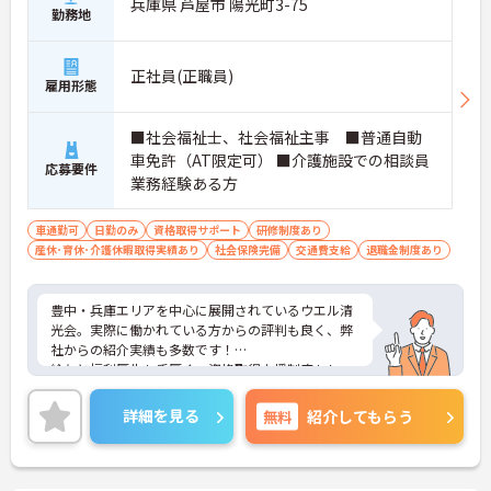
兵庫県 芦屋市 陽光町3-75
勤務地
正社員(正職員)
雇用形態
■社会福祉士、社会福祉主事 ■普通自動
車免許（AT限定可） ■介護施設での相談員
応募要件
業務経験ある方
車通勤可
日勤のみ
資格取得サポート
研修制度あり
産休･育休･介護休暇取得実績あり
社会保険完備
交通費支給
退職金制度あり
豊中・兵庫エリアを中心に展開されているウエル清
光会。実際に働かれている方からの評判も良く、弊
社からの紹介実績も多数です！
給与と福利厚生も手厚く、資格取得支援制度もしっ
かりと用意されています！
ご興味ある方には、面接対策ポイントなど、さらに
詳細を見る
無料
紹介してもらう
詳細をお話しいたしますのでお気軽にご相談くださ
い！