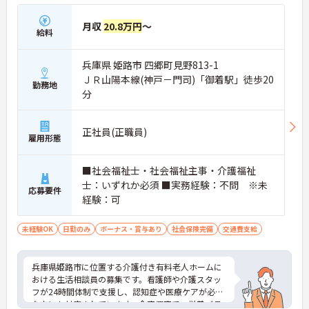
月収
20.8万円
～
給料
兵庫県 姫路市 四郷町見野813-1
ＪＲ山陽本線(神戸－門司)「御着駅」徒歩20
勤務地
分
正社員(正職員)
雇用形態
■社会福祉士・社会福祉主事・介護福祉
士：いずれか必須 ■実務経験：不問 ※未
応募要件
経験：可
未経験OK
日勤のみ
ボーナス・賞与あり
社会保険完備
交通費支給
兵庫県姫路市に位置する介護付き有料老人ホームに
おける生活相談員の募集です。看護師や介護スタッ
フが24時間体制で支援し、認知症や医療ケアが必要
な方にも対応されています。全室個室で、栄養バラ