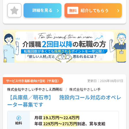
ンスに配慮した食事や多様な入浴設備を備え、安心
して暮らせるよう支援されています。
詳細を見る
無料
紹介してもらう
就業は18:00までです。勤務終了後にプライベートな
時間も充実させることができます。
ご興味のある方には、面接対策ポイントなど、さら
に詳細をご案内しますのでお気軽にご相談くださ
い！
サービス付き高齢者向け住宅（サ高住）
更新日：2026年08月07日
株式会社やさしい手やさしえ西明石
株式会社やさしい手
【兵庫県／明石市】 施設内コール対応のオペレ
ーター募集です
月収
19.1万円～22.6万円
給料
年収
229万円～271万円
別途、賞与支給