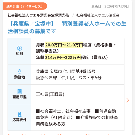
通所介護（デイサービス）
更新日：2026年07月30日
社会福祉法人ウエル清光会宝塚清光苑
社会福祉法人ウエル清光会
【兵庫県／宝塚市】 特別養護老人ホームでの生
活相談員の募集です
月収
20.0万円～21.0万円
程度（資格手当・
調整手当込）
給料
年収
314万円～328万円
程度（賞与込）
兵庫県 宝塚市 仁川団地4番15号
勤務地
阪急今津線「仁川駅」バス・車5分
正社員(正職員)
雇用形態
■社会福祉士、社会福祉主事 ■普通自動
車免許（AT限定可） ■介護施設での相談員
応募要件
業務経験ある方