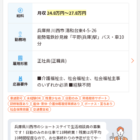
月収
24.8万円～27.8万円
給料
兵庫県 川西市 清和台東4-5-26
能勢電鉄妙見線「平野(兵庫)駅」バス・車10
勤務地
分
正社員(正職員)
雇用形態
■介護福祉士、社会福祉士、社会福祉主事
応募要件
のいずれか必須 ■経験不問
車通勤可
未経験OK
残業少なめ
日勤のみ
資格取得サポート
研修制度あり
産休･育休･介護休暇取得実績あり
ボーナス・賞与あり
社会保険完備
交通費支給
兵庫県川西市のショートステイで生活相談員の募集
です！日勤のみのお仕事で18時終業！残業は月平均
10時間程度なので、お仕事終わりの予定が立てやす