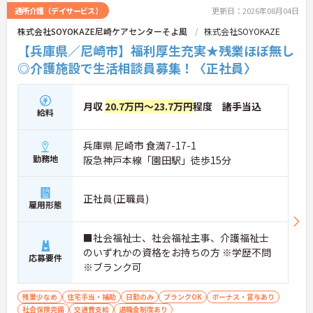
通所介護（デイサービス）
更新日：2026年08月04日
株式会社SOYOKAZE尼崎ケアセンターそよ風
株式会社SOYOKAZE
【兵庫県／尼崎市】福利厚生充実★残業ほぼ無し
◎介護施設で生活相談員募集！〈正社員〉
月収
20.7万円～23.7万円
程度 諸手当込
給料
兵庫県 尼崎市 食満7-17-1
勤務地
阪急神戸本線「園田駅」徒歩15分
正社員(正職員)
雇用形態
■社会福祉士、社会福祉主事、介護福祉士
のいずれかの資格をお持ちの方 ※学歴不問
応募要件
※ブランク可
残業少なめ
住宅手当・補助
日勤のみ
ブランクOK
ボーナス・賞与あり
社会保険完備
交通費支給
退職金制度あり