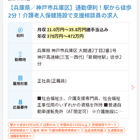
【兵庫県／神戸市兵庫区】通勤便利！駅から徒歩
2分！介護老人保健施設で支援相談員の求人
月収
21.0万円～35.8万円
諸手当込み
給料
年収
378万円～472万円
兵庫県 神戸市兵庫区 大開通2丁目2番1号
神戸高速線(三宮－西代)「新開地駅」徒歩2
勤務地
分
正社員(正職員)
雇用形態
■社会福祉士、介護支援専門員、社会福祉
主事任用のいずれかの資格を所持 ■普通自
応募要件
動車運転免許（AT限定可） ※介護施設にお
ける相談業務あれば尚可
駅から徒歩10分以内
日勤のみ
年間休日110日以上
資格取得サポート
研修制度あり
産休･育休･介護休暇取得実績あり
社会保険完備
交通費支給
退職金制度あり