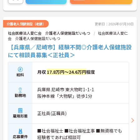
や、育休からの復職をサポートする育児給付金+
（プラス）制度（最大10万円）、資格取得支援制度
（最大10万円補助）など、福利厚生も充実していま
す。社内研修やキャリアパス制度も整っており、ス
介護老人保健施設（老健）
更新日：2026年07月30日
キルアップを目指したい方にも最適です。ご興味の
社会医療法人愛仁会 介護老人保健施設だいもつ
社会医療法人愛仁
ある方には、面接対策ポイントなど、さらに詳細を
会 介護老人保健施設だいもつ
お話ししますのでお気軽にご相談ください！
【兵庫県／尼崎市】経験不問◎介護老人保健施設
にて相談員募集＜正社員＞
月収
17.8万円～24.6万円
程度
給料
兵庫県 尼崎市 東大物町1-1-1
勤務地
阪神本線「大物駅」徒歩1分
正社員(正職員)
雇用形態
■社会福祉士 ■社会福祉主事 ■無資格でも
応募要件
経験者であれば相談可