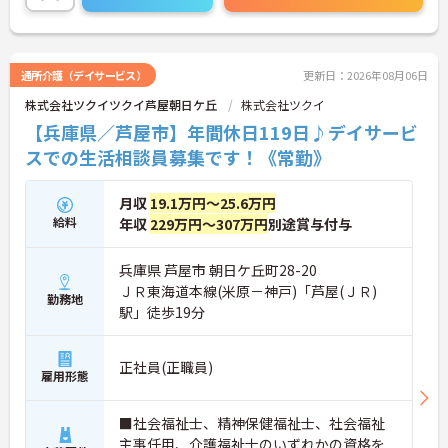
通所介護（デイサービス）
更新日：2026年08月06日
株式会社ツクイツクイ芦屋朝日ケ丘
株式会社ツクイ
【兵庫県／芦屋市】年間休日119日♪デイサービ
スでの生活相談員募集です！《常勤》
月収
19.1万円～25.6万円
給料
年収
229万円～307万円
別途賞与付与
兵庫県 芦屋市 朝日ケ丘町28-20
ＪＲ東海道本線(米原－神戸)「芦屋(ＪＲ)
勤務地
駅」徒歩19分
正社員(正職員)
雇用形態
■社会福祉士、精神保健福祉士、社会福祉
主事任用、介護福祉士のいずれかの資格を