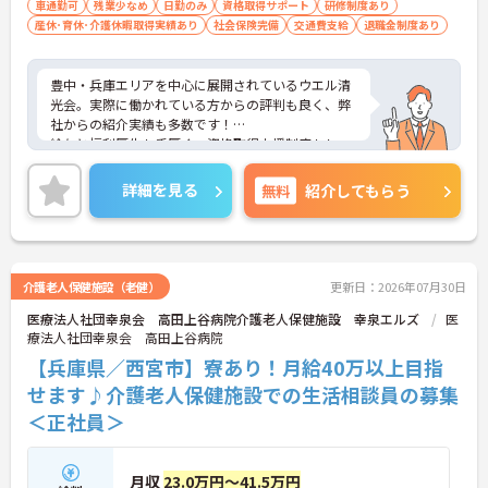
車通勤可
残業少なめ
日勤のみ
資格取得サポート
研修制度あり
産休･育休･介護休暇取得実績あり
社会保険完備
交通費支給
退職金制度あり
豊中・兵庫エリアを中心に展開されているウエル清
光会。実際に働かれている方からの評判も良く、弊
社からの紹介実績も多数です！
給与と福利厚生も手厚く、資格取得支援制度もしっ
かりと用意されています！また、残業少なめでライ
フワークバランスが実現します◎
詳細を見る
無料
紹介してもらう
ご興味を持たれましたら、お気軽にアドバイザーに
お問い合わせください！詳しい詳細をお伝えいたし
ます！
介護老人保健施設（老健）
更新日：2026年07月30日
医療法人社団幸泉会 高田上谷病院介護老人保健施設 幸泉エルズ
医
療法人社団幸泉会 高田上谷病院
【兵庫県／西宮市】寮あり！月給40万以上目指
せます♪介護老人保健施設での生活相談員の募集
＜正社員＞
月収
23.0万円～41.5万円