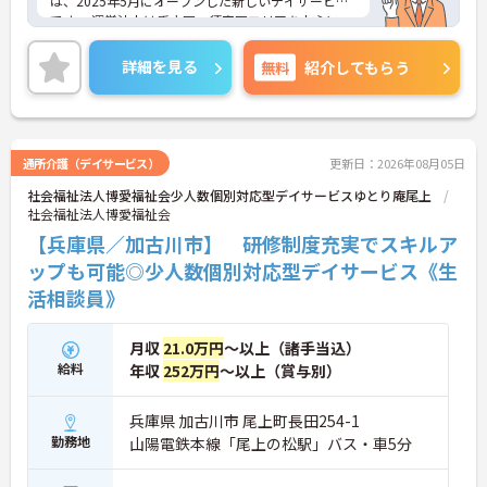
は、2025年5月にオープンした新しいデイサービス
です。 運営法人は垂水区・須磨区エリアを中心に、
通所介護だけでなく訪問看護・訪問リハビリ・居宅
介護支援なども展開しており、地域で暮らす高齢者
詳細を見る
無料
紹介してもらう
の生活を幅広く支えている法人です。
こちらの事業所は定員10名以下の少人数制で、比較
的自立度の高い利用者様への運動支援や相談対応が
中心。お一人おひとりと丁寧に関わりながら、その
方らしい生活の継続をサポートできる環境です。勤
通所介護（デイサービス）
更新日：2026年08月05日
務は8:30～17:30の日勤のみで、週休二日制に加え
社会福祉法人博愛福祉会少人数個別対応型デイサービスゆとり庵尾上
て夏季休暇・年末年始休暇も完備。有給休暇の時間
社会福祉法人博愛福祉会
単位取得や子育て支援制度も整っているため、家庭
やプライベートとの両立を大切にしながら長く働き
【兵庫県／加古川市】 研修制度充実でスキルア
たい方にもおすすめです。新しい事業所だからこ
ップも可能◎少人数個別対応型デイサービス《生
そ、みんなで職場づくりに関わっていける魅力もあ
活相談員》
ります♪
月収
21.0万円
～以上（諸手当込）
■ 日勤だけで無理なく働ける♪
給料
年収
252万円
～以上（賞与別）
生活リズムを整えながら長く働きやすい環境です。
・勤務時間は8:30～17:30の日勤のみ
兵庫県 加古川市 尾上町長田254-1
・週休二日制を採用 ・夏季休暇、年末年始休暇あり
勤務地
山陽電鉄本線「尾上の松駅」バス・車5分
・残業は月20時間以内
→ ワークライフバランスを大切にしながら働けます