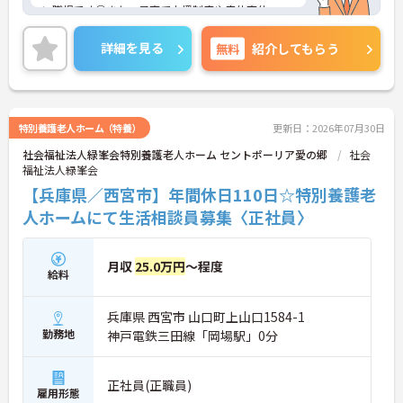
い職場です◎また、子育て支援制度や産休育休マニ
ュアルがあるので、ご家族がいる方でも安心して働
くことができます♪ご興味のある方は面接ポイント
詳細を見る
無料
紹介してもらう
をお伝えしますので、お気軽にご相談ください！
特別養護老人ホーム（特養）
更新日：2026年07月30日
社会福祉法人緑峯会特別養護老人ホーム セントポーリア愛の郷
社会
福祉法人緑峯会
【兵庫県／西宮市】年間休日110日☆特別養護老
人ホームにて生活相談員募集〈正社員〉
月収
25.0万円
～程度
給料
兵庫県 西宮市 山口町上山口1584-1
勤務地
神戸電鉄三田線「岡場駅」0分
正社員(正職員)
雇用形態