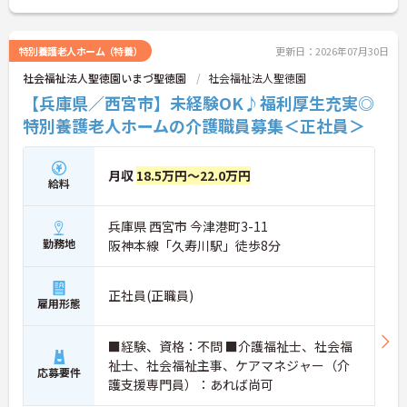
特別養護老人ホーム（特養）
更新日：2026年07月30日
社会福祉法人聖徳園いまづ聖徳園
社会福祉法人聖徳園
【兵庫県／西宮市】未経験OK♪福利厚生充実◎
特別養護老人ホームの介護職員募集＜正社員＞
月収
18.5万円～22.0万円
給料
兵庫県 西宮市 今津港町3-11
勤務地
阪神本線「久寿川駅」徒歩8分
正社員(正職員)
雇用形態
■経験、資格：不問 ■介護福祉士、社会福
祉士、社会福祉主事、ケアマネジャー（介
応募要件
護支援専門員）：あれば尚可