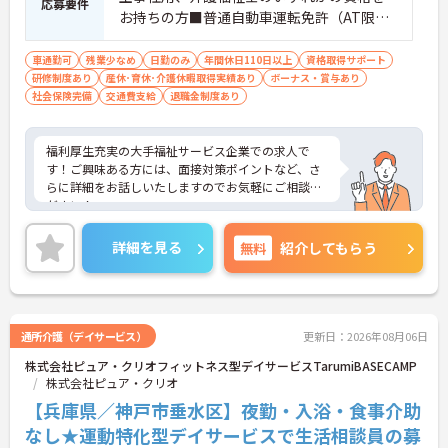
応募要件
お持ちの方■普通自動車運転免許（AT限定
可）■デイサービスや高齢者施設での生活
相談員業務の経験ある方
車通勤可
残業少なめ
日勤のみ
年間休日110日以上
資格取得サポート
研修制度あり
産休･育休･介護休暇取得実績あり
ボーナス・賞与あり
社会保険完備
交通費支給
退職金制度あり
福利厚生充実の大手福祉サービス企業での求人で
す！ご興味ある方には、面接対策ポイントなど、さ
らに詳細をお話しいたしますのでお気軽にご相談く
ださい！
詳細を見る
無料
紹介してもらう
通所介護（デイサービス）
更新日：2026年08月06日
株式会社ピュア・クリオフィットネス型デイサービスTarumiBASECAMP
株式会社ピュア・クリオ
【兵庫県／神戸市垂水区】夜勤・入浴・食事介助
なし★運動特化型デイサービスで生活相談員の募