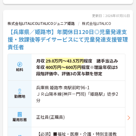
＜成長できる環境＞人材育成に力を入れています。
また、職員が安心して働ける環境づくりも徹底して
おり、ワークライフバランスを保ちながらキャリア
更新日：2026年07月31日
を築ける風土が根付いています。階層別・職種別の
株式会社LITALICOLITALICOジュニア姫路
株式会社LITALICO
研修制度も充実しており、未経験からベテランまで
【兵庫県／姫路市】年間休日120日◎児童発達支
着実に成長できる環境です。
援・放課後等デイサービスにて児童発達支援管理
責任者
月収
29.0万円～43.5万円
程度 諸手当込み
年収
400万円～600万円
程度※理論年収は5
給料
段階評価中、評価3の賞与額を想定
兵庫県 姫路市 南駅前町96-1
ＪＲ山陽本線(神戸－門司)「姫路駅」徒歩2
勤務地
分
正社員(正職員)
雇用形態
【必須】■福祉・医療・介護・特別支援教