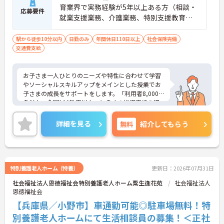
育業界で実務経験が5年以上ある方（相談・
応募要件
就業支援業務、介護業務、特別支援教育な
ど）■児童発達支援管理責任者研修受講者
駅から徒歩10分以内
日勤のみ
年間休日110日以上
社会保険完備
交通費支給
お子さま一人ひとりのニーズや特性に合わせて学習
やソーシャルスキルアップをメインとした授業でお
子さまの成長をサポートをします。「利用者8,000
名以上、全国100教室以上」と多くの指導実績を通
して培ったノウハウもあり、満足度の高いサービス
の提供とともに、自身の療育分野でのスキル向上も
詳細を見る
無料
紹介してもらう
目指せます。年間休日は120日前後とプライベート
との両立もしやすいです。
ご興味のある方はお気軽にお問い合わせ下さい。さ
らに詳細などお伝えします！
特別養護老人ホーム（特養）
更新日：2026年07月31日
社会福祉法人恩徳福祉会特別養護老人ホーム粟生逢花苑
社会福祉法人
恩徳福祉会
【兵庫県／小野市】車通勤可能◎駐車場無料！特
別養護老人ホームにて生活相談員の募集！＜正社