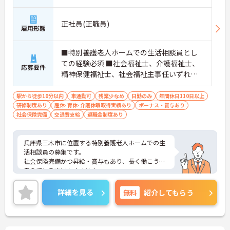
正社員(正職員)
雇用形態
■特別養護老人ホームでの生活相談員とし
ての経験必須 ■社会福祉士、介護福祉士、
応募要件
精神保健福祉士、社会福祉主事任いずれか
必須 ■必要なPCスキル：介護ソフトへの入
力(Word程度）
駅から徒歩10分以内
車通勤可
残業少なめ
日勤のみ
年間休日110日以上
研修制度あり
産休･育休･介護休暇取得実績あり
ボーナス・賞与あり
社会保険完備
交通費支給
退職金制度あり
兵庫県三木市に位置する特別養護老人ホームでの生
活相談員の募集です。
社会保険完備かつ昇給・賞与もあり、長く働こうと
考えている方におすすめ！
マイカー通勤◎かつ無料駐車場有！様々な通勤手段
を選べて便利！
詳細を見る
無料
紹介してもらう
ご興味のある方はご面接のポイントをお伝えいたし
ますので、お気軽にご相談ください。