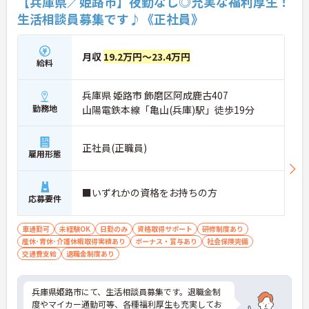
【兵庫県／姫路市】夜勤なし◎充実な福利厚生！
・要支援の利用者様が中心
生活相談員募集です♪《正社員》
・運動支援や相談援助がメイン
・入浴介助、食事介助なし
→ 利用者様とのコミュニケーションを大切にしたい
方にぴったりです♪
月収
19.2万円～23.4万円
給料
兵庫県 姫路市 飾磨区阿成鹿古407
勤務地
山陽電鉄本線「亀山(兵庫)駅」徒歩19分
正社員(正職員)
雇用形態
■いずれかの資格をお持ちの方
応募要件
車通勤可
未経験OK
日勤のみ
資格取得サポート
研修制度あり
産休･育休･介護休暇取得実績あり
ボーナス・賞与あり
社会保険完備
交通費支給
退職金制度あり
兵庫県姫路市にて、生活相談員募集です。退職金制
度やマイカー通勤可等、各種福利厚生も充実してお