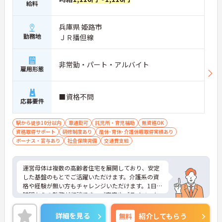
給料
兵庫県 姫路市
勤務地
ＪＲ播但線
非常勤・パート・アルバイト
雇用形態
■資格不問
応募要件
駅から徒歩10分以内
車通勤可
託児所・育児補助
無資格OK
資格取得サポート
研修制度あり
産休･育休･介護休暇取得実績あり
ボーナス・賞与あり
社会保険完備
交通費支給
運営母体は複数の高齢者住宅を展開しており、安定
した基盤のもとでご活躍いただけます。介護系の資
格や経験が無い方もチャレンジいただけます。1日4
時間からの勤務が相談でき、ご家庭やプライベート
との両立もしやすい環境です。賞与（年2回、諸条件
あり）や昇給の実績もあり、あなたの頑張りがしっ
詳細を見る
無料
紹介してもらう
かりと評価されます。無料の社員給食（1日1食）