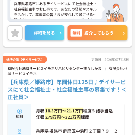
兵庫県姫路市にあるデイサービスにて社会福祉士・
社会福祉主事のお仕事です。あなたの経験やスキル
を活かして、高齢者の皆さまが安心して過ごせる空
間づくりにチャレンジしてみませんか？ご興味ある
方には、面接対策ポイントなど、さらに詳細をお話
しいたしますのでお気軽にご相談ください。
詳細を見る
無料
紹介してもらう
通所介護（デイサービス）
更新日：2026年07月15日
有限会社地域サービスイモネリハビリセンター癒々しかま
有限会社地
域サービスイモネ
【兵庫県／姫路市】年間休日125日♪デイサービ
スにて社会福祉士・社会福祉主事の募集です！＜
正社員＞
月収
18.3万円～21.1万円
程度※諸手当込
給料
年収
279万円～321万円
程度
兵庫県 姫路市 飾磨区中浜町２丁目７９－２