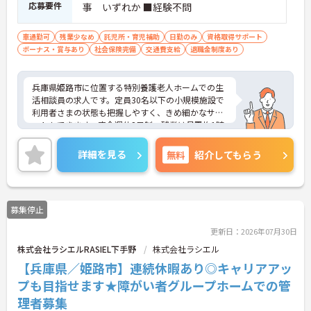
応募要件
事 いずれか ■経験不問
車通勤可
残業少なめ
託児所・育児補助
日勤のみ
資格取得サポート
ボーナス・賞与あり
社会保険完備
交通費支給
退職金制度あり
兵庫県姫路市に位置する特別養護老人ホームでの生
活相談員の求人です。定員30名以下の小規模施設で
利用者さまの状態も把握しやすく、きめ細かなサポ
ートもできます。完全週休2日制、残業は月平均1時
間程度と少なく、プライベートとの両立もしやすい
環境です。ご興味のある方には、面接対策ポイント
詳細を見る
無料
紹介してもらう
など、さらに詳細をお話しいたしますのでお気軽に
ご相談ください！
募集停止
更新日：2026年07月30日
株式会社ラシエルRASIEL下手野
株式会社ラシエル
【兵庫県／姫路市】連続休暇あり◎キャリアアッ
プも目指せます★障がい者グループホームでの管
理者募集