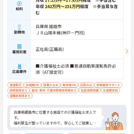
月収
17.2万円～17.9万円
程度 ※手当含む
年収
242万円～251万円
程度 ※手当賞与含
給料
む
兵庫県 姫路市
勤務地
ＪＲ山陽本線(神戸－門司)
正社員(正職員)
雇用形態
■介護福祉士必須 ■普通自動車運転免許必
応募要件
須（AT限定可）
車通勤可
未経験OK
残業少なめ
無資格OK
日勤のみ
資格取得サポート
研修制度あり
産休･育休･介護休暇取得実績あり
社会保険完備
交通費支給
退職金制度あり
兵庫県姫路市に位置する施設での介護福祉士求人で
す。
福利厚生が整っていますので、安心してご就業して
いただけます。
日勤帯勤務！残業はほぼなしとプライベートとの予