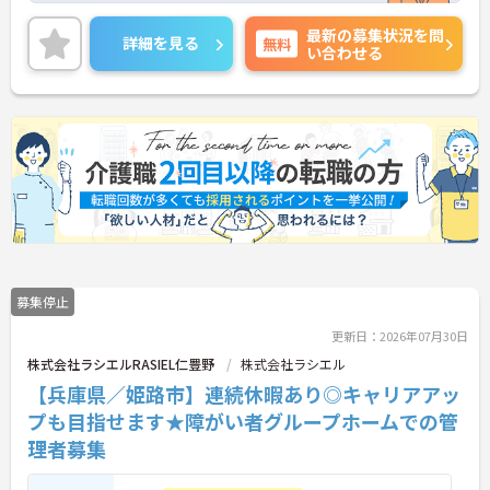
している成長企業で働きませんか？ご興味のある方
最新の募集状況を問
には、面接対策ポイントなど、さらに詳細をお話し
詳細を見る
無料
い合わせる
いたしますのでお気軽にご相談ください！
募集停止
更新日：2026年07月30日
株式会社ラシエルRASIEL仁豊野
株式会社ラシエル
【兵庫県／姫路市】連続休暇あり◎キャリアアッ
プも目指せます★障がい者グループホームでの管
理者募集