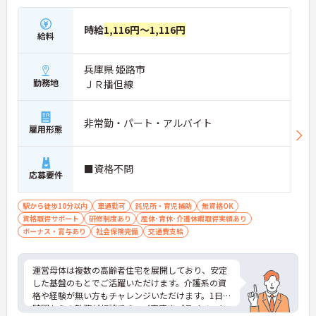
時給
1,116円～1,116円
給料
兵庫県 姫路市
勤務地
ＪＲ播但線
非常勤・パート・アルバイト
雇用形態
■資格不問
応募要件
駅から徒歩10分以内
車通勤可
託児所・育児補助
無資格OK
資格取得サポート
研修制度あり
産休･育休･介護休暇取得実績あり
ボーナス・賞与あり
社会保険完備
交通費支給
運営母体は複数の高齢者住宅を展開しており、安定
した基盤のもとでご活躍いただけます。介護系の資
格や経験が無い方もチャレンジいただけます。1日4
時間からの勤務が相談でき、ご家庭やプライベート