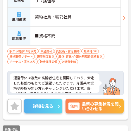
ＪＲ播但線
契約社員・嘱託社員
雇用形態
■資格不問
応募要件
駅から徒歩10分以内
車通勤可
託児所・育児補助
無資格OK
資格取得サポート
研修制度あり
産休･育休･介護休暇取得実績あり
ボーナス・賞与あり
社会保険完備
交通費支給
運営母体は複数の高齢者住宅を展開しており、安定
した基盤のもとでご活躍いただけます。介護系の資
格や経験が無い方もチャレンジいただけます。賞与
（年2回、諸条件あり）や昇給の実績もあり、あな
たの頑張りがしっかりと評価されます。無料の社員
最新の募集状況を問
給食（1日1食）や、育休からの復職をサポートする
詳細を見る
無料
い合わせる
育児給付金+（プラス）制度（最大10万円）、資格
取得支援制度（最大10万円補助）など、福利厚生も
充実しています。社内研修やキャリアパス制度も整
っており、スキルアップを目指したい方にも最適で
募集停止
す。ご興味のある方には、面接対策ポイントなど、