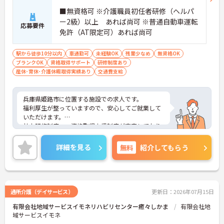
■無資格可 ※介護職員初任者研修（ヘルパ
ー2級）以上 あれば尚可 ※普通自動車運転
応募要件
免許（AT限定可）あれば尚可
駅から徒歩10分以内
車通勤可
未経験OK
残業少なめ
無資格OK
ブランクOK
資格取得サポート
研修制度あり
産休･育休･介護休暇取得実績あり
交通費支給
兵庫県姫路市に位置する施設での求人です。
福利厚生が整っていますので、安心してご就業して
いただけます。
社内研修制度、・資格取得支援制度が充実しており
ますので、無資格・未経験の方でも安心です！
また、週3日からの勤務が可能とご都合に合わせた
詳細を見る
無料
紹介してもらう
働き方が出来ます。
ご興味のある方には、面接対策ポイントなど、さら
に詳細をお話しいたしますので、お気軽にご相談く
ださい。
通所介護（デイサービス）
更新日：2026年07月15日
有限会社地域サービスイモネリハビリセンター癒々しかま
有限会社地
域サービスイモネ