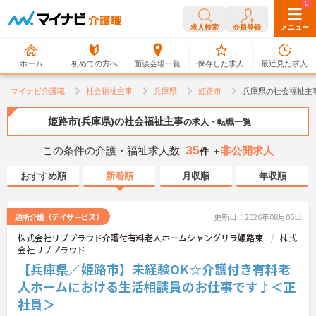
0
0
求人検索
会員登録
メニュー
ホーム
初めての方へ
面談会場一覧
保存した求人
最近見た求人
マイナビ介護職
社会福祉主事
兵庫県
姫路市
兵庫県の社会福祉主
姫路市(兵庫県)の社会福祉主事
の求人・転職一覧
35
この条件の介護・福祉求人数
非公開求人
件 ＋
おすすめ順
新着順
月収順
年収順
通所介護（デイサービス）
更新日：2026年08月05日
株式会社リブプラウド介護付有料老人ホームシャングリラ姫路東
株式
会社リブプラウド
【兵庫県／姫路市】未経験OK☆介護付き有料老
人ホームにおける生活相談員のお仕事です♪＜正
社員＞