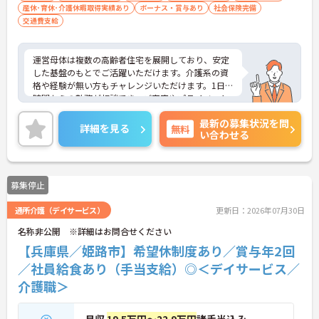
産休･育休･介護休暇取得実績あり
ボーナス・賞与あり
社会保険完備
交通費支給
運営母体は複数の高齢者住宅を展開しており、安定
した基盤のもとでご活躍いただけます。介護系の資
格や経験が無い方もチャレンジいただけます。1日4
時間からの勤務が相談でき、ご家庭やプライベート
との両立もしやすい環境です。賞与（年2回、諸条件
最新の募集状況を問
あり）や昇給の実績もあり、あなたの頑張りがしっ
詳細を見る
無料
い合わせる
かりと評価されます。無料の社員給食（1日1食）
や、育休からの復職をサポートする育児給付金+
（プラス）制度（最大10万円）、資格取得支援制度
（最大10万円補助）など、福利厚生も充実していま
募集停止
す。社内研修やキャリアパス制度も整っており、ス
キルアップを目指したい方にも最適です。ご興味の
通所介護（デイサービス）
更新日：2026年07月30日
ある方には、面接対策ポイントなど、さらに詳細を
お話ししますのでお気軽にご相談ください！
名称非公開 ※詳細はお問合せください
【兵庫県／姫路市】希望休制度あり／賞与年2回
／社員給食あり（手当支給）◎＜デイサービス／
介護職＞
月収
19.5万円～22.9万円
諸手当込み