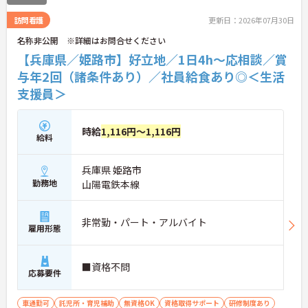
さらに詳細をお話ししますのでお気軽にご相談くだ
訪問看護
更新日：2026年07月30日
さい！
名称非公開 ※詳細はお問合せください
【兵庫県／姫路市】好立地／1日4h～応相談／賞
与年2回（諸条件あり）／社員給食あり◎＜生活
支援員＞
時給
1,116円～1,116円
給料
兵庫県 姫路市
勤務地
山陽電鉄本線
非常勤・パート・アルバイト
雇用形態
■資格不問
応募要件
車通勤可
託児所・育児補助
無資格OK
資格取得サポート
研修制度あり