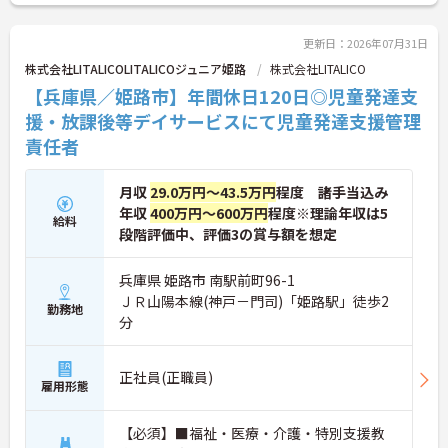
更新日：2026年07月31日
株式会社LITALICOLITALICOジュニア姫路
株式会社LITALICO
【兵庫県／姫路市】年間休日120日◎児童発達支
援・放課後等デイサービスにて児童発達支援管理
責任者
月収
29.0万円～43.5万円
程度 諸手当込み
年収
400万円～600万円
程度※理論年収は5
給料
段階評価中、評価3の賞与額を想定
兵庫県 姫路市 南駅前町96-1
ＪＲ山陽本線(神戸－門司)「姫路駅」徒歩2
勤務地
分
正社員(正職員)
雇用形態
【必須】■福祉・医療・介護・特別支援教