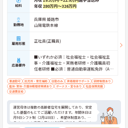
給料
年収
280万円～326万円
兵庫県 姫路市
勤務地
山陽電鉄本線
正社員(正職員)
雇用形態
■いずれか必須：社会福祉士・社会福祉主
事・介護福祉士・実務者研修・介護職員初
応募要件
任者研修 ■必須：普通自動車運転免許（AT
限定可）
車通勤可
託児所・育児補助
日勤のみ
資格取得サポート
研修制度あり
産休･育休･介護休暇取得実績あり
ボーナス・賞与あり
社会保険完備
交通費支給
運営母体は複数の高齢者住宅を展開しており、安定
した基盤のもとでご活躍いただけます。年間休日は
月9日シフト制（2月は8日）、希望休制度あり、プ
ライベートも充実♪賞与は年2回（計2.5ヶ月分）の
実績があり、頑張りが評価される環境です。社員給