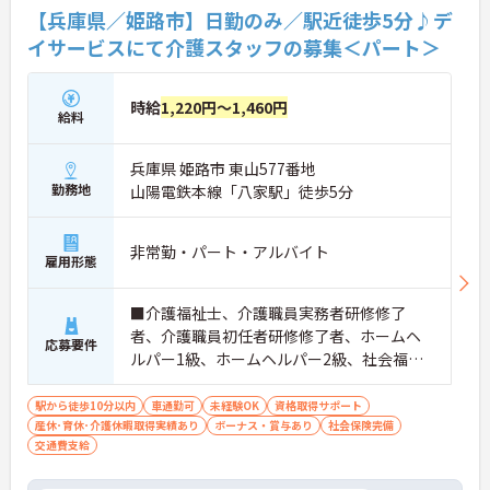
【兵庫県／姫路市】日勤のみ／駅近徒歩5分♪デ
イサービスにて介護スタッフの募集＜パート＞
時給
1,220円～1,460円
給料
兵庫県 姫路市 東山577番地
勤務地
山陽電鉄本線「八家駅」徒歩5分
非常勤・パート・アルバイト
雇用形態
■介護福祉士、介護職員実務者研修修了
者、介護職員初任者研修修了者、ホームヘ
応募要件
ルパー1級、ホームヘルパー2級、社会福祉
主事のいずれかの資格 ■介護経験あれば尚
可
駅から徒歩10分以内
車通勤可
未経験OK
資格取得サポート
産休･育休･介護休暇取得実績あり
ボーナス・賞与あり
社会保険完備
交通費支給