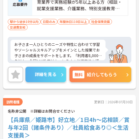
育業界で実務経験が5年以上ある方（相談・
応募要件
就業支援業務、介護業務、特別支援教育な
ど）■児童発達支援管理責任者研修受講者
駅から徒歩10分以内
日勤のみ
年間休日110日以上
社会保険完備
交通費支給
お子さま一人ひとりのニーズや特性に合わせて学習
やソーシャルスキルアップをメインとした授業でお
子さまの成長をサポートをします。「利用者8,000
名以上、全国100教室以上」と多くの指導実績を通
して培ったノウハウもあり、満足度の高いサービス
の提供とともに、自身の療育分野でのスキル向上も
詳細を見る
無料
紹介してもらう
目指せます。年間休日は120日前後とプライベート
との両立もしやすいです。
ご興味のある方はお気軽にお問い合わせ下さい。さ
らに詳細などお伝えします！
訪問看護
更新日：2026年07月30日
名称非公開 ※詳細はお問合せください
【兵庫県／姫路市】好立地／1日4h～応相談／賞
与年2回（諸条件あり）／社員給食あり◎＜生活
支援員＞