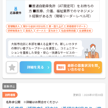
■普通自動車免許（AT限定可）をお持ちの
方 ■医療、介護、福祉業界でのマネジメン
応募要件
ト経験がある方（現場リーダーレベル可）
管理職求人
駅から徒歩10分以内
寮・借り上げ
資格取得サポート
研修制度あり
高収入
ボーナス・賞与あり
社会保険完備
交通費支給
大阪市北区に本部を構える企業です。新しいカタチ
の障がい者グループホームを運営し、コミュニケー
ションを重視した安全・安心・快適なサービスの提
供を目指しています。各エリアで続々と新規開所を
している成長企業で働きませんか？ご興味のある方
最新の募集状況を問
には、面接対策ポイントなど、さらに詳細をお話し
詳細を見る
無料
い合わせる
いたしますのでお気軽にご相談ください！
募集停止
訪問看護
更新日：2026年07月30日
名称非公開 ※詳細はお問合せください