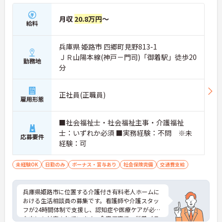
月収
20.8万円
～
給料
兵庫県 姫路市 四郷町見野813-1
ＪＲ山陽本線(神戸－門司)「御着駅」徒歩20
勤務地
分
正社員(正職員)
雇用形態
■社会福祉士・社会福祉主事・介護福祉
士：いずれか必須 ■実務経験：不問 ※未
応募要件
経験：可
未経験OK
日勤のみ
ボーナス・賞与あり
社会保険完備
交通費支給
兵庫県姫路市に位置する介護付き有料老人ホームに
おける生活相談員の募集です。看護師や介護スタッ
フが24時間体制で支援し、認知症や医療ケアが必要
な方にも対応されています。全室個室で、栄養バラ