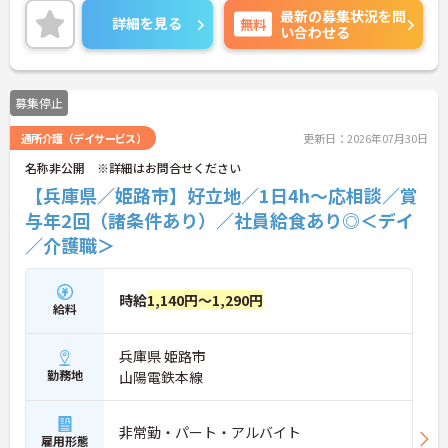
最新の募集状況を問
食（食事補助手当5,600円支給）や育児給付金制度
詳細を見る
無料
い合わせる
（最大10万円支給）など、福利厚生も魅力。社内研
修や資格取得支援制度（対象資格の取得費用を最大
10万円まで補助）も整っており、スキルアップを目
指せます。ご興味のある方には、面接対策ポイント
募集停止
など、さらに詳細をお話ししますのでお気軽にご相
談ください！
通所介護（デイサービス）
更新日：2026年07月30日
名称非公開 ※詳細はお問合せください
【兵庫県／姫路市】好立地／1日4h～応相談／賞
与年2回（諸条件あり）／社員給食あり◎＜デイ
／介護職＞
時給
1,140円～1,290円
給料
兵庫県 姫路市
勤務地
山陽電鉄本線
非常勤・パート・アルバイト
雇用形態