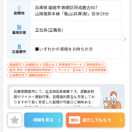
兵庫県 姫路市 飾磨区阿成鹿古407
勤務地
山陽電鉄本線「亀山(兵庫)駅」徒歩19分
正社員(正職員)
雇用形態
■いずれかの資格をお持ちの方
応募要件
車通勤可
未経験OK
日勤のみ
資格取得サポート
研修制度あり
産休･育休･介護休暇取得実績あり
ボーナス・賞与あり
社会保険完備
交通費支給
退職金制度あり
兵庫県姫路市にて、生活相談員募集です。退職金制
度やマイカー通勤可等、各種福利厚生も充実してお
りますので長く安定した勤務が可能◎ご興味ある方
には、面接対策ポイントなど、さらに詳細をお話し
いたしますのでお気軽にご相談ください。
詳細を見る
無料
紹介してもらう