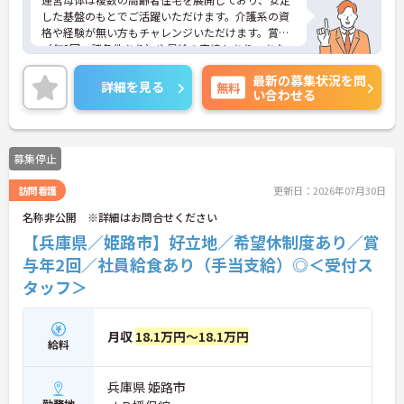
した基盤のもとでご活躍いただけます。介護系の資
格や経験が無い方もチャレンジいただけます。賞与
（年2回、諸条件あり）や昇給の実績もあり、あな
たの頑張りがしっかりと評価されます。無料の社員
最新の募集状況を問
給食（1日1食）や、育休からの復職をサポートする
詳細を見る
無料
い合わせる
育児給付金+（プラス）制度（最大10万円）、資格
取得支援制度（最大10万円補助）など、福利厚生も
充実しています。社内研修やキャリアパス制度も整
っており、スキルアップを目指したい方にも最適で
募集停止
す。ご興味のある方には、面接対策ポイントなど、
さらに詳細をお話ししますのでお気軽にご相談くだ
訪問看護
更新日：2026年07月30日
さい！
名称非公開 ※詳細はお問合せください
【兵庫県／姫路市】好立地／希望休制度あり／賞
与年2回／社員給食あり（手当支給）◎＜受付ス
タッフ＞
月収
18.1万円～18.1万円
給料
兵庫県 姫路市
勤務地