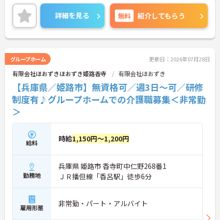
との両立もしやすい環境です。賞与（年2回、諸条件
あり）や昇給の実績もあり、あなたの頑張りがしっ
詳細を見る
無料
紹介してもらう
かりと評価されます。無料の社員給食（1日1食）
や、育休からの復職をサポートする育児給付金+
（プラス）制度（最大10万円）、資格取得支援制度
（最大10万円補助）など、福利厚生も充実していま
す。社内研修やキャリアパス制度も整っており、ス
グループホーム
更新日：2026年07月28日
キルアップを目指したい方にも最適です。ご興味の
有限会社ほおずきほおずき姫路香寺
有限会社ほおずき
ある方には、面接対策ポイントなど、さらに詳細を
お話ししますのでお気軽にご相談ください！
【兵庫県／姫路市】無資格可／週3日～可／研修
制度有♪グループホームでの介護職募集＜非常勤
＞
時給
1,150円～1,200円
給料
兵庫県 姫路市 香寺町中仁野268番1
勤務地
ＪＲ播但線「香呂駅」徒歩6分
非常勤・パート・アルバイト
雇用形態