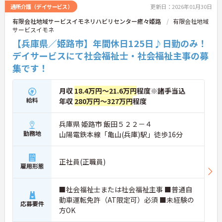
通所介護（デイサービス）
更新日：2026年01月30日
有限会社地域サービスイモネリハビリセンター癒々姫路
有限会社地域
サービスイモネ
【兵庫県／姫路市】年間休日125日♪日勤のみ！
デイサービスにて社会福祉士・社会福祉主事の募
集です！
月収
18.4万円～21.6万円
程度※諸手当込
給料
年収
280万円～327万円
程度
兵庫県 姫路市 飯田５２２－４
勤務地
山陽電鉄本線「亀山(兵庫)駅」徒歩16分
正社員(正職員)
雇用形態
■社会福祉士または社会福祉主事 ■普通自
動車運転免許（AT限定可）必須 ■未経験の
応募要件
方OK