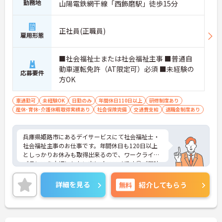
勤務地
山陽電鉄網干線「西飾磨駅」徒歩15分
正社員(正職員)
雇用形態
■社会福祉士または社会福祉主事 ■普通自
動車運転免許（AT限定可）必須 ■未経験の
応募要件
方OK
車通勤可
未経験OK
日勤のみ
年間休日110日以上
研修制度あり
産休･育休･介護休暇取得実績あり
社会保険完備
交通費支給
退職金制度あり
兵庫県姫路市にあるデイサービスにて社会福祉士・
社会福祉主事のお仕事です。年間休日も120日以上
としっかりお休みも取得出来るので、ワークライフ
バランスを大切にしたい方にオススメです◎ご興味
ある方には、面接対策ポイントなど、さらに詳細を
お話しいたしますのでお気軽にご相談ください。
詳細を見る
無料
紹介してもらう