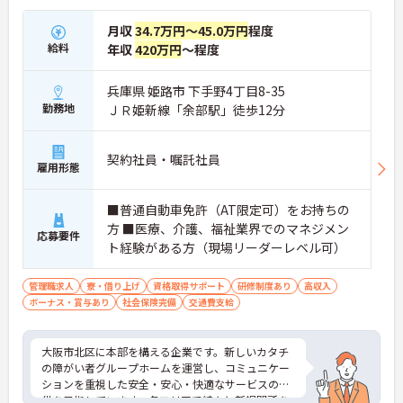
月収
34.7万円～45.0万円
程度
給料
年収
420万円
～程度
兵庫県 姫路市 下手野4丁目8-35
勤務地
ＪＲ姫新線「余部駅」徒歩12分
契約社員・嘱託社員
雇用形態
■普通自動車免許（AT限定可）をお持ちの
方 ■医療、介護、福祉業界でのマネジメン
応募要件
ト経験がある方（現場リーダーレベル可）
管理職求人
寮・借り上げ
資格取得サポート
研修制度あり
高収入
ボーナス・賞与あり
社会保険完備
交通費支給
大阪市北区に本部を構える企業です。新しいカタチ
の障がい者グループホームを運営し、コミュニケー
ションを重視した安全・安心・快適なサービスの提
供を目指しています。各エリアで続々と新規開所を