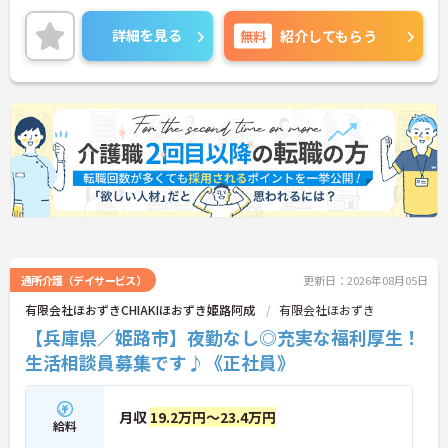
ンスに配慮した食事や多様な入浴設備を備え、安心
して暮らせるよう支援されています。
詳細を見る
無料
紹介してもらう
就業は18:00までです。勤務終了後にプライベートな
時間も充実させることができます。
ご興味のある方には、面接対策ポイントなど、さら
に詳細をご案内しますのでお気軽にご相談くださ
い！
通所介護（デイサービス）
更新日：2026年08月05日
有限会社ほおずきCHIAKIほおずき姫路阿成
有限会社ほおずき
【兵庫県／姫路市】夜勤なし◎充実な福利厚生！
生活相談員募集です♪《正社員》
月収
19.2万円～23.4万円
給料