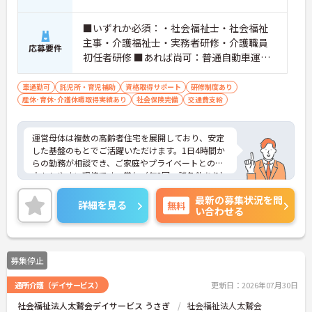
■いずれか必須：・社会福祉士・社会福祉
主事・介護福祉士・実務者研修・介護職員
応募要件
初任者研修 ■あれば尚可：普通自動車運転
免許（AT限定可）
車通勤可
託児所・育児補助
資格取得サポート
研修制度あり
産休･育休･介護休暇取得実績あり
社会保険完備
交通費支給
運営母体は複数の高齢者住宅を展開しており、安定
した基盤のもとでご活躍いただけます。1日4時間か
らの勤務が相談でき、ご家庭やプライベートとの両
立もしやすい環境です。賞与（年2回、諸条件あり）
や昇給の実績もあり、あなたの頑張りがしっかりと
最新の募集状況を問
評価されます。無料の社員給食（1日1食）や、育休
詳細を見る
無料
い合わせる
からの復職をサポートする育児給付金+（プラス）
制度（最大10万円）、資格取得支援制度（最大10万
円補助）など、福利厚生も充実しています。社内研
修やキャリアパス制度も整っており、スキルアップ
募集停止
を目指したい方にも最適です。ご興味のある方に
は、面接対策ポイントなど、さらに詳細をお話しし
通所介護（デイサービス）
更新日：2026年07月30日
ますのでお気軽にご相談ください！
社会福祉法人太鷲会デイサービス うさぎ
社会福祉法人太鷲会