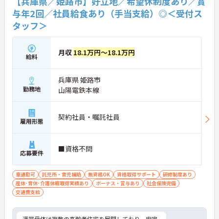
【兵庫県／姫路市】好立地／希望休制度あり／賞
与年2回／社員給食あり（手当支給）◎＜受付ス
タッフ＞
月収
18.1万円～18.1万円
給料
兵庫県 姫路市
勤務地
山陽電鉄本線
契約社員・嘱託社員
雇用形態
■資格不問
応募要件
車通勤可
託児所・育児補助
無資格OK
資格取得サポート
研修制度あり
産休･育休･介護休暇取得実績あり
ボーナス・賞与あり
社会保険完備
交通費支給
運営母体は複数の高齢者住宅を展開しており、安定