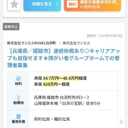
最新の募集状況を問
には、面接対策ポイントなど、さらに詳細をお話し
詳細を見る
無料
い合わせる
いたしますのでお気軽にご相談ください！
募集停止
更新日：2026年07月30日
株式会社ラシエルRASIEL白浜町
株式会社ラシエル
【兵庫県／姫路市】連続休暇あり◎キャリアアッ
プも目指せます★障がい者グループホームでの管
理者募集
月収
34.7万円～45.0万円
程度
給料
年収
420万円
～程度
兵庫県 姫路市 白浜町丙493－3
勤務地
山陽電鉄本線「白浜の宮駅」徒歩5分
契約社員・嘱託社員
雇用形態