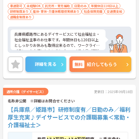
車通勤可
未経験OK
託児所・育児補助
日勤のみ
年間休日110日以上
研修制度あり
産休･育休･介護休暇取得実績あり
社会保険完備
交通費支給
退職金制度あり
兵庫県姫路市にあるデイサービスにて社会福祉士・
社会福祉主事のお仕事です。年間休日も120日以上
としっかりお休みも取得出来るので、ワークライフ
バランスを大切にしたい方にオススメです◎ご興味
ある方には、面接対策ポイントなど、さらに詳細を
お話しいたしますのでお気軽にご相談ください。
詳細を見る
無料
紹介してもらう
通所介護（デイサービス）
更新日：2025年09月18日
名称非公開 ※詳細はお問合せください
【兵庫県／姫路市】研修制度有／日勤のみ／福利
厚生充実♪デイサービスでの介護職募集＜常勤・
介護福祉士＞