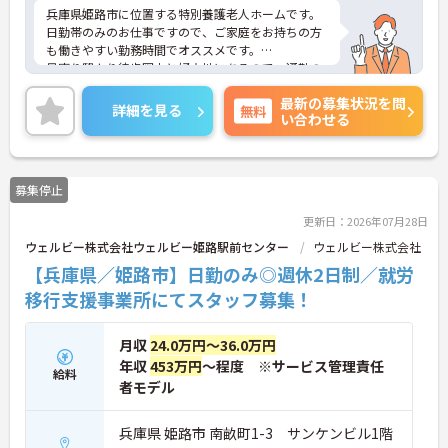
兵庫県姫路市に位置する特別養護老人ホームです。
日勤帯のみのお仕事ですので、ご家庭をお持ちの方
も働きやすい勤務時間でオススメです。
最寄り駅より徒歩圏内と好立地にあるので、通勤の
ストレスが少ないのも嬉しいポイントです。
最新の募集状況を問
ご興味をお持ちの方はお気軽にお問い合わせくださ
詳細を見る
無料
い合わせる
い。
募集停止
更新日：2026年07月28日
ウェルビー株式会社ウェルビー姫路駅前センター
ウェルビー株式会社
【兵庫県／姫路市】日勤のみ◎週休2日制／就労
移行支援事業所にてスタッフ募集！
月収
24.0万円～36.0万円
年収
453万円
～程度 ※サービス管理責任
給料
者モデル
兵庫県 姫路市 南畝町1-3 サンケンビル1階