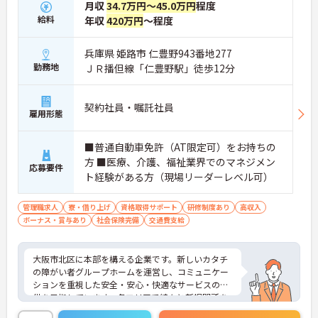
月収
34.7万円～45.0万円
程度
給料
年収
420万円
～程度
兵庫県 姫路市 仁豊野943番地277
勤務地
ＪＲ播但線「仁豊野駅」徒歩12分
契約社員・嘱託社員
雇用形態
■普通自動車免許（AT限定可）をお持ちの
方 ■医療、介護、福祉業界でのマネジメン
応募要件
ト経験がある方（現場リーダーレベル可）
管理職求人
寮・借り上げ
資格取得サポート
研修制度あり
高収入
ボーナス・賞与あり
社会保険完備
交通費支給
大阪市北区に本部を構える企業です。新しいカタチ
の障がい者グループホームを運営し、コミュニケー
ションを重視した安全・安心・快適なサービスの提
供を目指しています。各エリアで続々と新規開所を
している成長企業で働きませんか？ご興味のある方