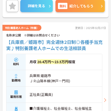
定が立てやすいです！
詳細を見る
無料
紹介してもらう
ご興味のある方には、面接対策ポイントなど、さら
に詳細をお話しいたしますので、お気軽にご相談く
ださい。
特別養護老人ホーム（特養）
更新日：2025年02月27日
名称非公開 ※詳細はお問合せください
【兵庫県／姫路市】完全週休2日制◎各種手当充
実♪特別養護老人ホームでの生活相談員
月収
20.4万円～23.5万円
程度
給料
兵庫県 姫路市
勤務地
ＪＲ山陽本線(神戸－門司)
正社員(正職員)
雇用形態
■介護福祉士、社会福祉士、社会福祉主