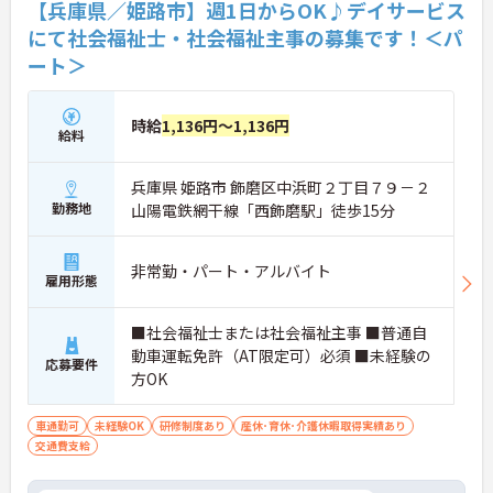
【兵庫県／姫路市】週1日からOK♪デイサービス
にて社会福祉士・社会福祉主事の募集です！＜パ
ート＞
時給
1,136円～1,136円
給料
兵庫県 姫路市 飾磨区中浜町２丁目７９－２
勤務地
山陽電鉄網干線「西飾磨駅」徒歩15分
非常勤・パート・アルバイト
雇用形態
■社会福祉士または社会福祉主事 ■普通自
動車運転免許（AT限定可）必須 ■未経験の
応募要件
方OK
車通勤可
未経験OK
研修制度あり
産休･育休･介護休暇取得実績あり
交通費支給