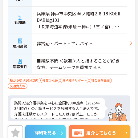
兵庫県 神戸市中央区 琴ノ緒町2-8-18 KOEII
DABldg101
勤務地
ＪＲ東海道本線(米原－神戸)「三ノ宮(ＪＲ)
駅」徒歩7分
非常勤・パート・アルバイト
雇用形態
■経験不問 ＜歓迎＞人と接することが好き
応募要件
な方、チームワークを重視する人
駅から徒歩10分以内
残業少なめ
資格取得サポート
社会保険完備
交通費支給
訪問入浴介護事業を中心に全国約300拠点（2025年
3月時点）の介護サービスを展開する大手法人です。
介護未経験からスタートした方は7割以上、しっか
りとしたサポートがあるため安心してご就業いただ
けます。お風呂に入れなくて困っている方に、手を
差し伸べてあげられるとてもやりがいのあるお仕事
詳細を見る
無料
紹介してもらう
です。ご興味ある方には、面接対策ポイントなど、