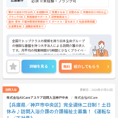
応募要件
必須 ※未経験・ブランク可
駅から徒歩10分以内
未経験OK
残業少なめ
日勤のみ
年間休日110日以上
ブランクOK
資格取得サポート
研修制度あり
産休･育休･介護休暇取得実績あり
ボーナス・賞与あり
社会保険完備
交通費支給
退職金制度あり
全国でトップクラスの規模を誇り日本生命グループ
の強固な基盤を持つ大手法人による訪問介護の求人
です。月平均の残業時間が5時間と少なくプライベー
トの時間をしっかりと確保できる充実した労働環境
が整っています。入社後6ヶ月間は専属のOJT担当者
が付き丁寧な指導や面談を通じたフォローを行うた
詳細を見る
無料
紹介してもらう
め新しい環境への適応もスムーズに進みます。また
産休や育休の取得実績が豊富で子ども手当の支給や
くるみんマークの取得など子育てとの両立を強力に
支援する体制を実現しています。資格取得の割引制
度や職種間のジョブローテーション制度も整備され
訪問入浴
更新日：2026年07月31日
ており有資格者としての専門性を磨きながら中長期
株式会社ASCareアスケア訪問入浴神戸中央
株式会社ASCare
的なキャリアアップを描けます。年齢による一律の
給与減額やキャリア上限を撤廃し定年65歳から75歳
【兵庫県／神戸市中央区】完全週休二日制！土日
までの再雇用制度を設けているため幅広い世代のス
休み♪訪問入浴介護の介護福祉士募集！《運転な
タッフがそれぞれの強みを活かして長く活躍できる
し／正社員》
魅力的な職場です。