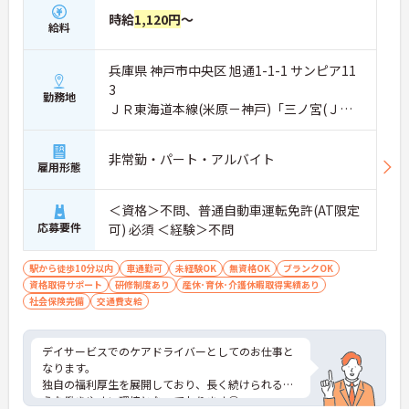
時給
1,120円
～
給料
兵庫県 神戸市中央区 旭通1-1-1 サンピア11
3
勤務地
ＪＲ東海道本線(米原－神戸)「三ノ宮(ＪＲ)
駅」徒歩10分
非常勤・パート・アルバイト
雇用形態
＜資格＞不問、普通自動車運転免許(AT限定
応募要件
可) 必須 ＜経験＞不問
駅から徒歩10分以内
車通勤可
未経験OK
無資格OK
ブランクOK
資格取得サポート
研修制度あり
産休･育休･介護休暇取得実績あり
社会保険完備
交通費支給
デイサービスでのケアドライバーとしてのお仕事と
なります。
独自の福利厚生を展開しており、長く続けられるよ
うな働きやすい環境となっております◎