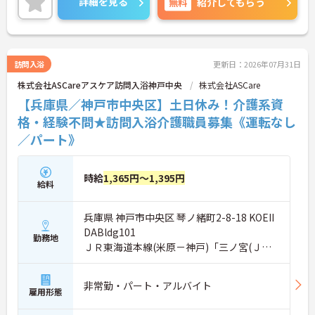
詳細を見る
無料
紹介してもらう
です。ご興味ある方には、面接対策ポイントなど、
さらに詳細をお話しいたしますのでお気軽にご相談
ください！
訪問入浴
更新日：2026年07月31日
株式会社ASCareアスケア訪問入浴神戸中央
株式会社ASCare
【兵庫県／神戸市中央区】土日休み！介護系資
格・経験不問★訪問入浴介護職員募集《運転なし
／パート》
時給
1,365円～1,395円
給料
兵庫県 神戸市中央区 琴ノ緒町2-8-18 KOEII
DABldg101
勤務地
ＪＲ東海道本線(米原－神戸)「三ノ宮(ＪＲ)
駅」徒歩7分
非常勤・パート・アルバイト
雇用形態