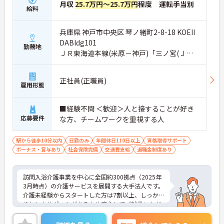
月収
25.7万円～25.7万円
程度 運転手当別
給料
兵庫県 神戸市中央区 琴ノ緒町2-8-18 KOEII
DABldg101
勤務地
ＪＲ東海道本線(米原－神戸)「三ノ宮(ＪＲ)
駅」徒歩7分
正社員(正職員)
雇用形態
■経験不問 ＜歓迎＞人と接することが好き
応募要件
な方、チームワークを重視する人
駅から徒歩10分以内
日勤のみ
年間休日110日以上
資格取得サポート
ボーナス・賞与あり
社会保険完備
交通費支給
退職金制度あり
訪問入浴介護事業を中心に全国約300拠点（2025年
3月時点）の介護サービスを展開する大手法人です。
介護未経験からスタートした方は7割以上、しっか
りとしたサポートがあるため安心してご就業いただ
けます。お風呂に入れなくて困っている方に、手を
差し伸べてあげられるとてもやりがいのあるお仕事