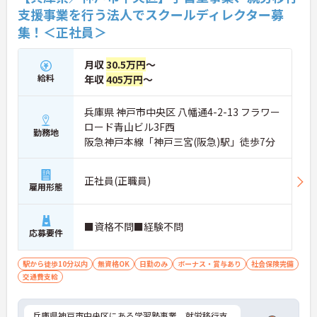
支援事業を行う法人でスクールディレクター募
集！＜正社員＞
月収
30.5万円
～
給料
年収
405万円
～
兵庫県 神戸市中央区 八幡通4-2-13 フラワー
ロード青山ビル3F西
勤務地
阪急神戸本線「神戸三宮(阪急)駅」徒歩7分
正社員(正職員)
雇用形態
■資格不問■経験不問
応募要件
駅から徒歩10分以内
無資格OK
日勤のみ
ボーナス・賞与あり
社会保険完備
交通費支給
兵庫県神戸市中央区にある学習塾事業、就労移行支