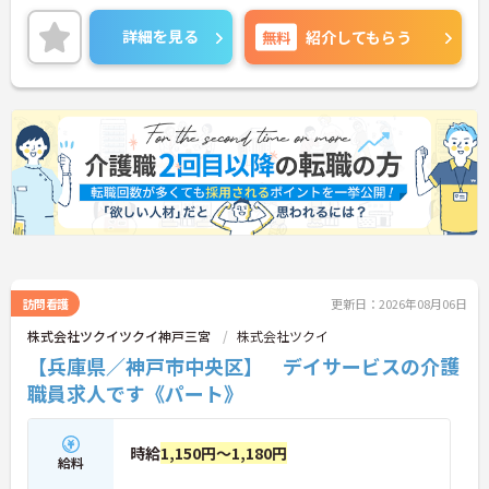
介護系資格や経験がない方も応募できる求人となっ
ておりますので、この機会にケアドライバーを始め
詳細を見る
無料
紹介してもらう
てみたいという方にお勧めです！
ご興味ある方は面接ポイントをお伝えしますので、
お気軽にお問い合わせください♪
訪問看護
更新日：2026年08月06日
株式会社ツクイツクイ神戸三宮
株式会社ツクイ
【兵庫県／神戸市中央区】 デイサービスの介護
職員求人です《パート》
時給
1,150円～1,180円
給料