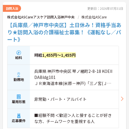
過ごせる環境整備を図っています。
キャリアアップについては、介護福祉士・ケアマネ
訪問入浴
更新日：2026年07月31日
ジャーの試験対策あり！お給与についても賞与4.0ヶ
株式会社ASCareアスケア訪問入浴神戸中央
株式会社ASCare
月分支給実績があり、頑張りがしっかりと反映され
るのもおすすめしたいポイントのひとつ！
【兵庫県／神戸市中央区】土日休み！資格手当あ
ご興味がある方は是非一度マイナビまでお問合せく
り★訪問入浴の介護福祉士募集！《運転なし／パ
ださい！！
ート》
時給
1,455円～1,455円
給料
兵庫県 神戸市中央区 琴ノ緒町2-8-18 KOEII
DABldg101
勤務地
ＪＲ東海道本線(米原－神戸)「三ノ宮(ＪＲ)
駅」徒歩7分
非常勤・パート・アルバイト
雇用形態
■経験不問 ＜歓迎＞人と接することが好き
応募要件
な方、チームワークを重視する人