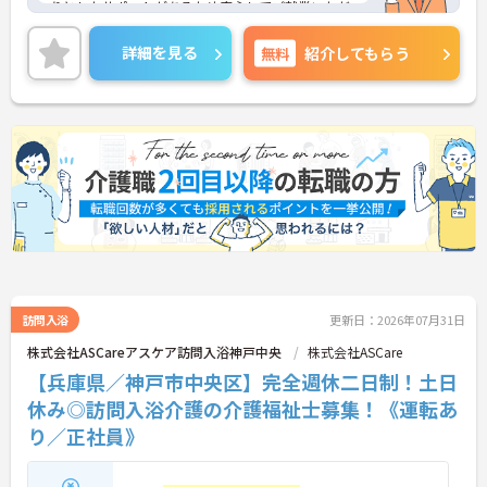
りとしたサポートがあるため安心してご就業いただ
度を整えているため生涯現役で活躍し続けられます
けます。お風呂に入れなくて困っている方に、手を
差し伸べてあげられるとてもやりがいのあるお仕事
詳細を見る
無料
紹介してもらう
です。ご興味ある方には、面接対策ポイントなど、
さらに詳細をお話しいたしますのでお気軽にご相談
ください！
訪問入浴
更新日：2026年07月31日
株式会社ASCareアスケア訪問入浴神戸中央
株式会社ASCare
【兵庫県／神戸市中央区】完全週休二日制！土日
休み◎訪問入浴介護の介護福祉士募集！《運転あ
り／正社員》