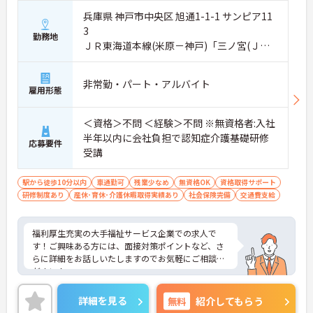
兵庫県 神戸市中央区 旭通1-1-1 サンピア11
3
勤務地
ＪＲ東海道本線(米原－神戸)「三ノ宮(ＪＲ)
駅」徒歩10分
非常勤・パート・アルバイト
雇用形態
＜資格＞不問 ＜経験＞不問 ※無資格者:入社
半年以内に会社負担で認知症介護基礎研修
応募要件
受講
駅から徒歩10分以内
車通勤可
残業少なめ
無資格OK
資格取得サポート
研修制度あり
産休･育休･介護休暇取得実績あり
社会保険完備
交通費支給
福利厚生充実の大手福祉サービス企業での求人で
す！ご興味ある方には、面接対策ポイントなど、さ
らに詳細をお話しいたしますのでお気軽にご相談く
ださい！
詳細を見る
無料
紹介してもらう