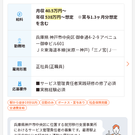
月収
40.5万円
～
年収
538万円
～想定 ※賞与1.3ヶ月分想定
給料
を含む
兵庫県 神戸市中央区 御幸通4-2-9 アベニュ
ー御幸ビル601
勤務地
ＪＲ東海道本線(米原－神戸)「三ノ宮(ＪＲ)
駅」徒歩10分
正社員(正職員)
雇用形態
■サービス管理責任者実践研修の修了必須
応募要件
■実務経験必須
駅から徒歩10分以内
日勤のみ
ボーナス・賞与あり
社会保険完備
交通費支給
兵庫県神戸市中央区に位置する就労移行支援事業所
におけるサービス管理責任者の募集です。最寄駅よ