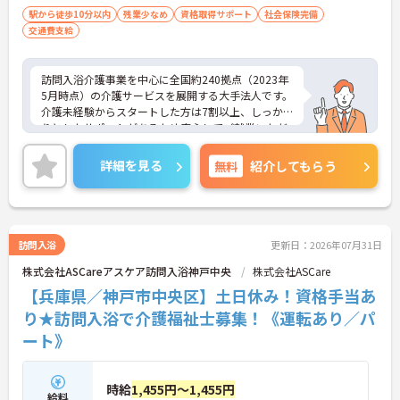
駅から徒歩10分以内
残業少なめ
資格取得サポート
社会保険完備
交通費支給
訪問入浴介護事業を中心に全国約240拠点（2023年
5月時点）の介護サービスを展開する大手法人です。
介護未経験からスタートした方は7割以上、しっか
りとしたサポートがあるため安心してご就業いただ
けます。お風呂に入れなくて困っている方に、手を
差し伸べてあげられるとてもやりがいのあるお仕事
詳細を見る
無料
紹介してもらう
です。ご興味ある方には、面接対策ポイントなど、
さらに詳細をお話しいたしますのでお気軽にご相談
ください！
訪問入浴
更新日：2026年07月31日
株式会社ASCareアスケア訪問入浴神戸中央
株式会社ASCare
【兵庫県／神戸市中央区】土日休み！資格手当あ
り★訪問入浴で介護福祉士募集！《運転あり／パ
ート》
時給
1,455円～1,455円
給料