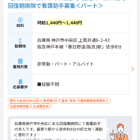
★おすすめPOINT★
回復期病院で看護助手募集＜パート＞
【ICT活用と充実のサポート体制で、安心・安全に業
務に取り組めます】
・ICT機器を導入して業務効率化を図っており、身体
時給
1,440円～1,440円
給料
的な負担を最小限に抑えながらケアに専念できます
・1on1のメンター制度や法人独自の相談窓口があ
り、新しい環境でも先輩に相談しながらステップア
兵庫県 神戸市中央区 上筒井通6-2-43
ップできます
勤務地
阪急神戸本線「春日野道(阪急)駅」徒歩8分
【高水準の給与と独自の福利厚生で、プライベート
も充実します】
非常勤・パート・アルバイト
・充実した手当により月給26万円以上からスタート
雇用形態
でき、安定した収入のもとオンオフのメリハリをつ
けて働けます
・月9日休み＋夏季・冬季・リフレッシュ休暇の確
■経験不問
応募要件
保に加え、リロ倶楽部加盟や誕生日プレゼント制度
など嬉しい待遇が揃っています
駅から徒歩10分以内
無資格OK
産休･育休･介護休暇取得実績あり
【手厚い資格支援制度を活用し、上位資格の取得と
社会保険完備
交通費支給
キャリアアップが目指せます】
・150種類の資格取得にかかる費用を法人が負担
し、外部研修も勤務時間内に受講できる手厚い支援
兵庫県神戸市中央区にある回復期病院にて看護助手
があります
の求人です。最寄り駅から徒歩約8分の好立地！通勤
・年齢を問わず長期的な視点でのキャリア形成を応
に便利です♪
援しており、若手の管理者登用実績も多数あります