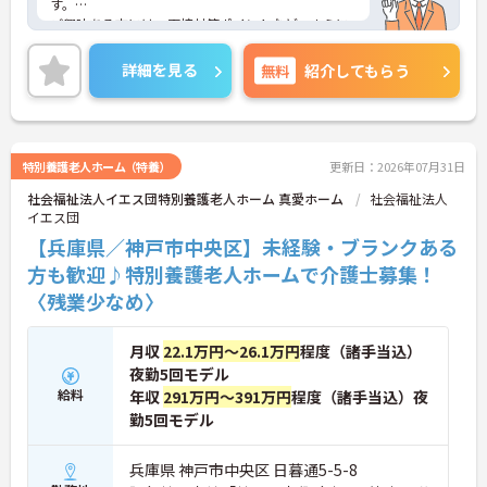
す。
ご興味ある方には、面接対策ポイントなど、さらに
詳細をお話しいたしますのでお気軽にご相談くださ
い。
詳細を見る
無料
紹介してもらう
特別養護老人ホーム（特養）
更新日：2026年07月31日
社会福祉法人イエス団特別養護老人ホーム 真愛ホーム
社会福祉法人
イエス団
【兵庫県／神戸市中央区】未経験・ブランクある
方も歓迎♪特別養護老人ホームで介護士募集！
〈残業少なめ〉
月収
22.1万円～26.1万円
程度（諸手当込）
夜勤5回モデル
給料
年収
291万円～391万円
程度（諸手当込）夜
勤5回モデル
兵庫県 神戸市中央区 日暮通5-5-8