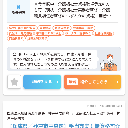
※今年度中に介護福祉士資格取得予定の方
も可（現状：介護福祉士実務者研修・介護
応募要件
職員初任者研修のいずれかの資格） ■普通
自動車運転免許（AT限定可）必須 ※有料老
人ホーム、グループホーム、サービス付き
駅から徒歩10分以内
車通勤可
残業少なめ
住宅手当・補助
託児所・育児補助
高齢者向け住宅、訪問介護、病院等での介
年間休日110日以上
ボーナス・賞与あり
社会保険完備
交通費支給
退職金制度あり
護やリハビリ経験あれば尚可 ※介護支援専
門員歓迎
全国に170以上の事業所を展開し、医療・介護・保
育の包括的なサポートを提供する安定法人の求人で
す。住み慣れたご自宅での生活を支える定期巡回サ
ービスを提供しています。現場ではICT機器を積極的
に導入し、オペレーターとの連携体制もしっかり整
っているため、有資格者の方が身体的負担や不安を
詳細を見る
無料
紹介してもらう
抑えながら専門性を存分に活かせる環境です。さら
に150種類に対応した資格取得費用の全額法人負担
や、勤務時間内での外部研修受講など、介護福祉士
からケアマネジャー等の上位資格を目指す方への手
厚い支援が魅力です。1on1のメンター制度やリロ倶
更新日：2026年08月04日
楽部への加盟、男女ともに実績豊富な育休制度も完
医療法人社団南淡千遙会 神戸平成病院
医療法人社団南淡千遙会 神
備しており、安心のサポート体制のもと長期的なキ
戸平成病院
ャリアを築いていけます。
【兵庫県／神戸市中央区】手当充実！無資格可☆