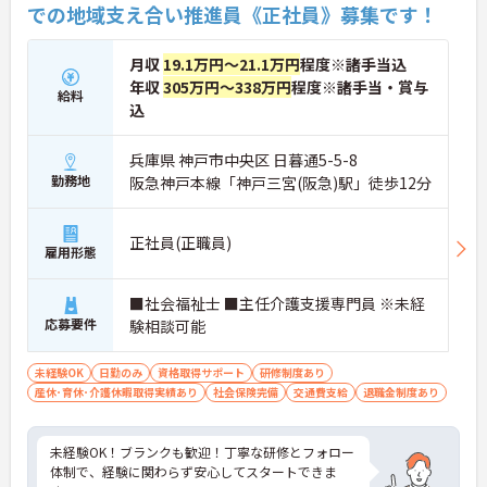
での地域支え合い推進員《正社員》募集です！
月収
19.1万円～21.1万円
程度※諸手当込
年収
305万円～338万円
程度※諸手当・賞与
給料
込
兵庫県 神戸市中央区 日暮通5-5-8
勤務地
阪急神戸本線「神戸三宮(阪急)駅」徒歩12分
正社員(正職員)
雇用形態
■社会福祉士 ■主任介護支援専門員 ※未経
応募要件
験相談可能
未経験OK
日勤のみ
資格取得サポート
研修制度あり
産休･育休･介護休暇取得実績あり
社会保険完備
交通費支給
退職金制度あり
未経験OK！ブランクも歓迎！丁寧な研修とフォロー
体制で、経験に関わらず安心してスタートできま