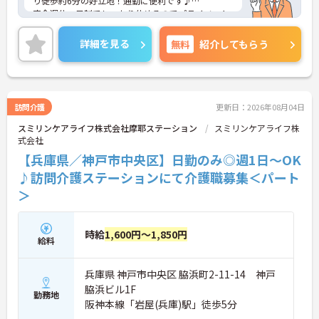
り徒歩約6分の好立地！通勤に便利です♪
完全週休二日制でしっかり休めるのでプライベート
も大切にしたい方にお勧め！高年収なポイントも嬉
しいですね。
詳細を見る
無料
紹介してもらう
ご興味のある方には、面接対策ポイントなど、さら
に詳細をご案内しますのでお気軽にご相談くださ
い！
訪問介護
更新日：2026年08月04日
スミリンケアライフ株式会社摩耶ステーション
スミリンケアライフ株
式会社
【兵庫県／神戸市中央区】日勤のみ◎週1日～OK
♪訪問介護ステーションにて介護職募集＜パート
＞
時給
1,600円～1,850円
給料
兵庫県 神戸市中央区 脇浜町2-11-14 神戸
脇浜ビル1F
勤務地
阪神本線「岩屋(兵庫)駅」徒歩5分