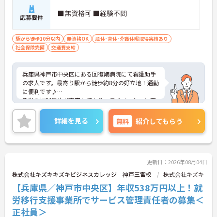
■無資格可 ■経験不問
応募要件
駅から徒歩10分以内
無資格OK
産休･育休･介護休暇取得実績あり
社会保険完備
交通費支給
兵庫県神戸市中央区にある回復期病院にて看護助手
の求人です。最寄り駅から徒歩約8分の好立地！通勤
に便利です♪
手当や福利厚生が充実しており、モチベーション高
く勤務できます。無資格の方もご応募OK！
ご興味のある方には、面接対策ポイントなど、さら
詳細を見る
無料
紹介してもらう
に詳細をご案内しますのでお気軽にご相談くださ
い！
更新日：2026年08月04日
株式会社キズキキズキビジネスカレッジ 神戸三宮校
株式会社キズキ
【兵庫県／神戸市中央区】年収538万円以上！就
労移行支援事業所でサービス管理責任者の募集＜
正社員＞