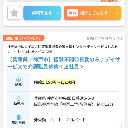
ちらの求人にご興味がございましたら面接のポイン
トもお伝えしますので是非ご応募お待ちしておりま
す。
詳細を見る
無料
紹介してもらう
通所介護（デイサービス）
更新日：2026年07月31日
社会福祉法人イエス団東部高齢者介護支援センター デイサービスしんあ
い
社会福祉法人イエス団
【兵庫県／神戸市】経験不問◎日勤のみ♪デイサ
ービスで介護職員募集＜正社員＞
時給
1,150円～1,250円
給料
兵庫県 神戸市中央区 日暮通5-5-8
勤務地
阪急神戸本線「神戸三宮(阪急)駅」徒歩12分
非常勤・パート・アルバイト
雇用形態