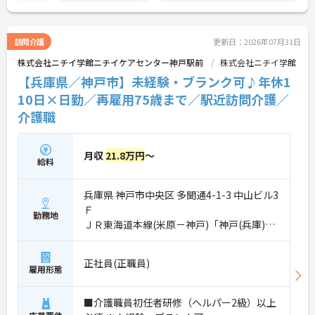
訪問介護
更新日：2026年07月31日
株式会社ニチイ学館ニチイケアセンター神戸駅前
株式会社ニチイ学館
【兵庫県／神戸市】未経験・ブランク可♪年休1
10日×日勤／再雇用75歳まで／駅近訪問介護／
介護職
月収
21.8万円
～
給料
兵庫県 神戸市中央区 多聞通4-1-3 中山ビル3
Ｆ
勤務地
ＪＲ東海道本線(米原－神戸)「神戸(兵庫)
駅」徒歩4分
正社員(正職員)
雇用形態
■介護職員初任者研修（ヘルパー2級）以上