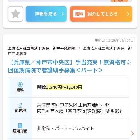
手当や福利厚生が充実しており、モチベーション高
く勤務できます。無資格の方もご応募OK！
【ライフステージの変化に寄り添い、将来まで長く
ご興味のある方には、面接対策ポイントなど、さら
詳細を見る
無料
紹介してもらう
活躍できる職場です】
に詳細をご案内しますのでお気軽にご相談くださ
・産休育休や時短勤務制度があり、男性の育休取得
い！
実績も多数あるなど子育てと仕事の両立を強力にバ
ックアップします
・安定した経営基盤を持つ法人が運営しているた
更新日：2026年08月04日
め、再雇用制度も含めて定年まで安心して働き続け
医療法人社団南淡千遙会 神戸平成病院
医療法人社団南淡千遙会 神
られます
戸平成病院
【兵庫県／神戸市中央区】手当充実！無資格可☆
回復期病院で看護助手募集＜パート＞
時給
1,240円～1,240円
給料
兵庫県 神戸市中央区 上筒井通6-2-43
勤務地
阪急神戸本線「春日野道(阪急)駅」徒歩8分
非常勤・パート・アルバイト
雇用形態