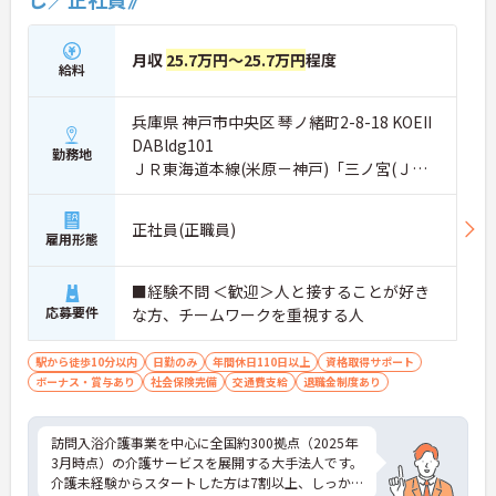
★おすすめPOINT★
【無理のないペースで、長く健康に働ける】
月収
25.7万円～25.7万円
程度
給料
・月平均の残業時間が5時間程度！プライベートの
時間をしっかり確保できます
・転勤の範囲は通勤圏内に限定されているので住み
兵庫県 神戸市中央区 琴ノ緒町2-8-18 KOEII
慣れた地域で安定した生活基盤を築けます
DABldg101
・産休や育休から介護休暇まで取得実績が豊富であ
勤務地
ＪＲ東海道本線(米原－神戸)「三ノ宮(ＪＲ)
りライフステージの変化に柔軟に対応しています
駅」徒歩7分
【手厚いサポートが証明する、安心の職場環境】
正社員(正職員)
・入社後6ヶ月間はOJT担当者が付きマンツーマンの
雇用形態
丁寧な指導で業務の不安を解消します ・定期的な面
談で就労定着に向けたフォローを行うため一人で悩
■経験不問 ＜歓迎＞人と接することが好き
みを抱え込まずに相談できます
応募要件
・子育て世代からシニア世代まで幅広い年齢層が在
な方、チームワークを重視する人
籍しておりお互いに助け合いながら業務を進めてい
ます
駅から徒歩10分以内
日勤のみ
年間休日110日以上
資格取得サポート
ボーナス・賞与あり
社会保険完備
交通費支給
退職金制度あり
【経験を積むほど、キャリアと収入が伸びていく】
・実務者研修や介護福祉士などの資格手当を支給し
ており努力と専門性が毎月の収入に直結します
訪問入浴介護事業を中心に全国約300拠点（2025年
・自社教育部門の講座を割引で受講できる制度を活
3月時点）の介護サービスを展開する大手法人です。
用して働きながら上位資格への挑戦が可能です
介護未経験からスタートした方は7割以上、しっか
・年齢による給与減額を廃止し75歳までの再雇用制