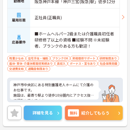
勤務地
阪急神戸本線「神戸三宮(阪急)駅」徒歩12分
正社員(正職員)
雇用形態
■ホームヘルパー2級または介護職員初任者
研修修了以上の資格 ■経験不問 ※未経験
応募要件
者、ブランクのある方も歓迎！
残業少なめ
住宅手当・補助
ブランクOK
資格取得サポート
研修制度あり
産休･育休･介護休暇取得実績あり
高収入
ボーナス・賞与あり
社会保険完備
交通費支給
退職金制度あり
神戸市中央区にある特別養護老人ホームにて介護の
お仕事です。
施設は、最寄り駅より徒歩10分圏内とアクセス抜群
で通勤も楽々です♪
資格をお持ちであれば、未経験の方やブランクのあ
る方の応募も歓迎◎マンツーマンでの指導があるの
詳細を見る
無料
紹介してもらう
で安心して始業いただけます！施設設備としては、
浴室に天井走行リフトを設置し、さらに見守りセン
サーも導入しており、利用者様、職員様が安心して