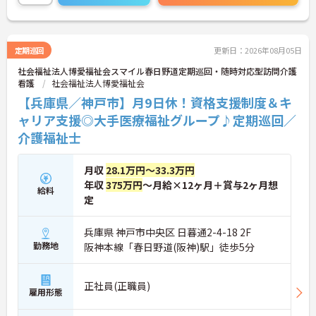
定期巡回
更新日：2026年08月05日
社会福祉法人博愛福祉会スマイル春日野道定期巡回・随時対応型訪問介護
看護
社会福祉法人博愛福祉会
【兵庫県／神戸市】月9日休！資格支援制度＆キ
ャリア支援◎大手医療福祉グループ♪定期巡回／
介護福祉士
月収
28.1万円～33.3万円
年収
375万円
～月給×12ヶ月＋賞与2ヶ月想
給料
定
兵庫県 神戸市中央区 日暮通2-4-18 2F
勤務地
阪神本線「春日野道(阪神)駅」徒歩5分
正社員(正職員)
雇用形態