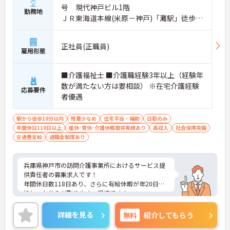
号 現代神戸ビル1階
勤務地
ＪＲ東海道本線(米原－神戸)「灘駅」徒歩7
分
正社員(正職員)
雇用形態
■介護福祉士 ■介護職経験3年以上（経験年
数が満たない方は要相談） ※在宅介護経験
応募要件
者優遇
駅から徒歩10分以内
残業少なめ
住宅手当・補助
日勤のみ
年間休日110日以上
産休･育休･介護休暇取得実績あり
高収入
社会保険完備
交通費支給
退職金制度あり
兵庫県神戸市の訪問介護事業所におけるサービス提
供責任者の募集求人です！
年間休日数118日あり、さらに有給休暇が年20日支
給と、お休みが取りやすい環境です♪
日勤のみの勤務で残業も月10時間と少なく、プライ
ベートも大切にしながら働けます☆
詳細を見る
無料
紹介してもらう
ご興味ある方には、面接のポイントなど、さらに詳
細をお話致しますのでお気軽にご相談ください！