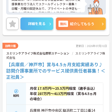
援事業を行う法人でスクールディレクター募集！
日曜・月曜の固定休みで、プライベートの予定も立
てやすい環境です。最寄り駅から徒歩7分と通勤にも
便利！
ご興味のある方には、面接対策ポイントなど、さら
詳細を見る
無料
紹介してもらう
に詳細をご案内しますのでお気軽にご相談くださ
い！
訪問介護
更新日：2026年07月31日
スミリンケアライフ株式会社摩耶ステーション
スミリンケアライフ株
式会社
【兵庫県／神戸市】賞与4.5ヵ月支給実績あり♪
訪問介護事業所でのサービス提供責任者募集！＜
正社員＞
月収
17.9万円～25.5万円
程度（諸手当込）
年収
287万円～413万円
程度（賞与4.5ヵ月
給料
の場合）
兵庫県 神戸市中央区 脇浜町二丁目11番14