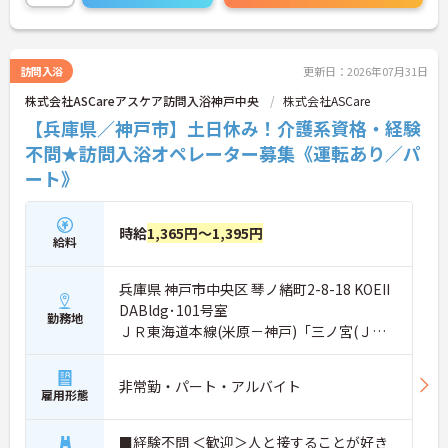
さらに詳細をお話しいたしますのでお気軽にご相談
ください！
訪問入浴
更新日：2026年07月31日
株式会社ASCareアスケア訪問入浴神戸中央
株式会社ASCare
【兵庫県／神戸市】土日休み！介護系資格・経験
不問★訪問入浴オペレーター募集《運転あり／パ
ート》
時給
1,365円～1,395円
給料
兵庫県 神戸市中央区 琴ノ緒町2-8-18 KOEII
DABldg･101号室
勤務地
ＪＲ東海道本線(米原－神戸)「三ノ宮(ＪＲ)
駅」徒歩6分
非常勤・パート・アルバイト
雇用形態
■経験不問 ＜歓迎＞人と接することが好き