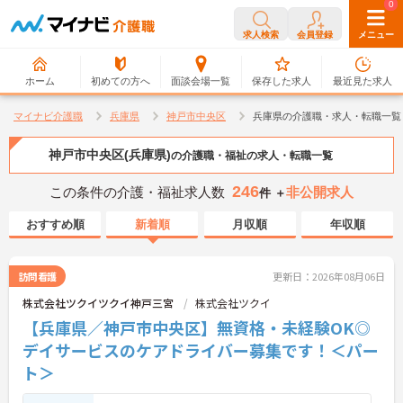
0
0
求人検索
会員登録
メニュー
ホーム
初めての方へ
面談会場一覧
保存した求人
最近見た求人
マイナビ介護職
兵庫県
神戸市中央区
兵庫県の介護職・求人・転職一覧
神戸市中央区(兵庫県)
の介護職・福祉の求人・転職一覧
246
この条件の介護・福祉求人数
非公開求人
件 ＋
おすすめ順
新着順
月収順
年収順
訪問看護
更新日：2026年08月06日
株式会社ツクイツクイ神戸三宮
株式会社ツクイ
【兵庫県／神戸市中央区】無資格・未経験OK◎
デイサービスのケアドライバー募集です！＜パー
ト＞