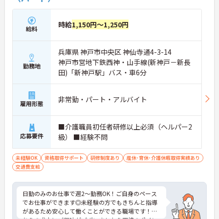
時給
1,150円～1,250円
給料
兵庫県 神戸市中央区 神仙寺通4-3-14
神戸市営地下鉄西神・山手線(新神戸－新長
勤務地
田)「新神戸駅」バス・車6分
非常勤・パート・アルバイト
雇用形態
■介護職員初任者研修以上必須（ヘルパー2
応募要件
級） ■経験不問
未経験OK
資格取得サポート
研修制度あり
産休･育休･介護休暇取得実績あり
交通費支給
日勤のみのお仕事で週2～勤務OK！ご自身のペース
でお仕事ができます◎未経験の方でもきちんと指導
があるため安心して働くことができる職場です！こ