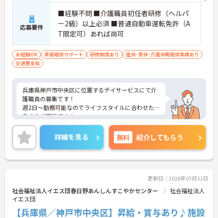
■経験不問 ■介護職員初任者研修（ヘルパ
ー2級）以上必須 ■普通自動車運転免許（A
応募要件
T限定可）あれば尚可
未経験OK
資格取得サポート
研修制度あり
産休･育休･介護休暇取得実績あり
交通費支給
兵庫県神戸市中央区に位置するデイサービスにて介
護職員の募集です！
週2日～勤務可能なのでライフスタイルに合わせた
働き方が可能です♪
未経験でも応募可能なので、これから介護業界に挑
戦したいという方にピッタリの職場です◎
詳細を見る
無料
紹介してもらう
ご興味ある方は面接ポイントをお伝えしますので、
お気軽にご連絡ください。
更新日：2026年07月31日
社会福祉法人イエス団春日野あんしんすこやかセンター
社会福祉法人
イエス団
【兵庫県／神戸市中央区】昇給・賞与あり♪施設