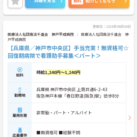
詳細を見る
無料
紹介してもらう
更新日：2026年08月04日
医療法人社団南淡千遙会 神戸平成病院
医療法人社団南淡千遙会 神
戸平成病院
【兵庫県／神戸市中央区】手当充実！無資格可☆
回復期病院で看護助手募集＜パート＞
時給
1,240円～1,240円
給料
兵庫県 神戸市中央区 上筒井通6-2-43
勤務地
阪急神戸本線「春日野道(阪急)駅」徒歩8分
非常勤・パート・アルバイト
雇用形態
■無資格可 ■経験不問
応募要件