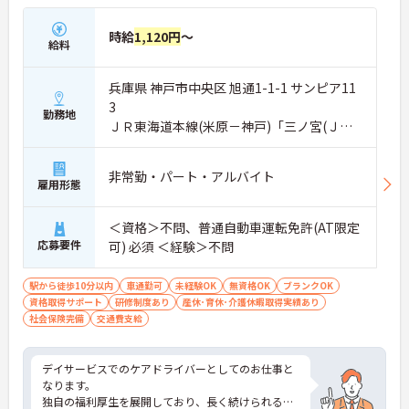
時給
1,120円
～
給料
兵庫県 神戸市中央区 旭通1-1-1 サンピア11
3
勤務地
ＪＲ東海道本線(米原－神戸)「三ノ宮(ＪＲ)
駅」徒歩10分
非常勤・パート・アルバイト
雇用形態
＜資格＞不問、普通自動車運転免許(AT限定
応募要件
可) 必須 ＜経験＞不問
駅から徒歩10分以内
車通勤可
未経験OK
無資格OK
ブランクOK
資格取得サポート
研修制度あり
産休･育休･介護休暇取得実績あり
社会保険完備
交通費支給
デイサービスでのケアドライバーとしてのお仕事と
なります。
独自の福利厚生を展開しており、長く続けられるよ