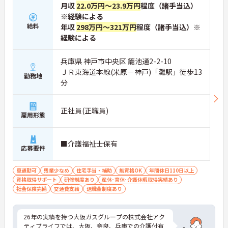
月収
22.0万円～23.9万円
程度（諸手当込）
※経験による
給料
年収
298万円～321万円
程度（諸手当込）※
経験による
兵庫県 神戸市中央区 籠池通2-2-10
ＪＲ東海道本線(米原－神戸)「灘駅」徒歩13
勤務地
分
正社員(正職員)
雇用形態
■介護福祉士保有
応募要件
車通勤可
残業少なめ
住宅手当・補助
無資格OK
年間休日110日以上
資格取得サポート
研修制度あり
産休･育休･介護休暇取得実績あり
社会保険完備
交通費支給
退職金制度あり
26年の実績を持つ大阪ガスグループの株式会社アク
ティブライフでは、大阪、奈良、兵庫での介護付有