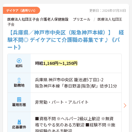
デイケア（通所リハ）
更新日：2026年07月30日
医療法人社団王子会 介護老人保健施設 プリエール
医療法人社団王
子会
【兵庫県／神戸市中央区（阪急神戸本線）】 経
験不問◎ デイケアにて介護職の募集です♪《パ
ート》
時給
1,160円～1,250円
給料
兵庫県 神戸市中央区 籠池通5丁目1-2
勤務地
阪急神戸本線「春日野道(阪急)駅」徒歩11分
非常勤・パート・アルバイト
雇用形態
■資格不問 ※ヘルパー2級以上歓迎 ※無資
格でもやる気のある方歓迎 ■経験不問 ※施
応募要件
設経験のある方歓迎