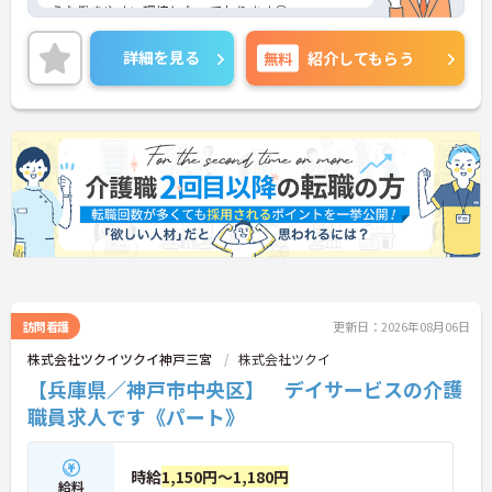
うな働きやすい環境となっております◎
介護系資格や経験がない方も応募できる求人となっ
ておりますので、この機会にケアドライバーを始め
詳細を見る
無料
紹介してもらう
てみたいという方にお勧めです！
ご興味ある方は面接ポイントをお伝えしますので、
お気軽にお問い合わせください♪
訪問看護
更新日：2026年08月06日
株式会社ツクイツクイ神戸三宮
株式会社ツクイ
【兵庫県／神戸市中央区】 デイサービスの介護
職員求人です《パート》
時給
1,150円～1,180円
給料