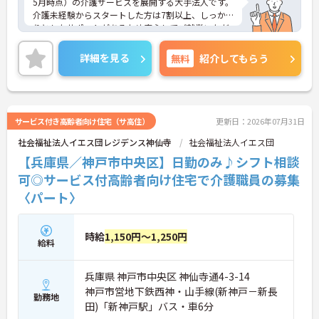
5月時点）の介護サービスを展開する大手法人です。
用して働きながら上位資格への挑戦が可能です
介護未経験からスタートした方は7割以上、しっか
・年齢による給与減額を廃止し75歳までの再雇用制
りとしたサポートがあるため安心してご就業いただ
度を整えているため生涯現役で活躍し続けられます
けます。お風呂に入れなくて困っている方に、手を
差し伸べてあげられるとてもやりがいのあるお仕事
詳細を見る
無料
紹介してもらう
です。ご興味ある方には、面接対策ポイントなど、
さらに詳細をお話しいたしますのでお気軽にご相談
ください！
サービス付き高齢者向け住宅（サ高住）
更新日：2026年07月31日
社会福祉法人イエス団レジデンス神仙寺
社会福祉法人イエス団
【兵庫県／神戸市中央区】日勤のみ♪シフト相談
可◎サービス付高齢者向け住宅で介護職員の募集
〈パート〉
時給
1,150円～1,250円
給料
兵庫県 神戸市中央区 神仙寺通4-3-14
神戸市営地下鉄西神・山手線(新神戸－新長
勤務地
田)「新神戸駅」バス・車6分