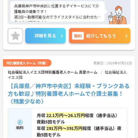
兵庫県神戸市中央区に位置するデイサービスにて介
護職員の募集です！
週2日～勤務可能なのでライフスタイルに合わせた
働き方が可能です♪
未経験でも応募可能なので、これから介護業界に挑
戦したいという方にピッタリの職場です◎
詳細を見る
無料
紹介してもらう
ご興味ある方は面接ポイントをお伝えしますので、
お気軽にご連絡ください。
特別養護老人ホーム（特養）
更新日：2026年07月31日
社会福祉法人イエス団特別養護老人ホーム 真愛ホーム
社会福祉法人
イエス団
【兵庫県／神戸市中央区】未経験・ブランクある
方も歓迎♪特別養護老人ホームで介護士募集！
〈残業少なめ〉
月収
22.1万円～26.1万円
程度（諸手当込）
夜勤5回モデル
給料
年収
291万円～391万円
程度（諸手当込）夜
勤5回モデル