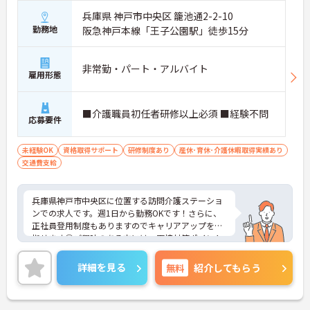
兵庫県 神戸市中央区 籠池通2-2-10
勤務地
阪急神戸本線「王子公園駅」徒歩15分
非常勤・パート・アルバイト
雇用形態
■介護職員初任者研修以上必須 ■経験不問
応募要件
未経験OK
資格取得サポート
研修制度あり
産休･育休･介護休暇取得実績あり
交通費支給
兵庫県神戸市中央区に位置する訪問介護ステーショ
ンでの求人です。週1日から勤務OKです！さらに、
正社員登用制度もありますのでキャリアアップを目
指せます◎ご興味のある方には、面接対策ポイント
など、さらに詳細をご案内しますのでお気軽にご相
談ください！
詳細を見る
無料
紹介してもらう