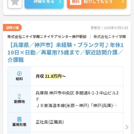
詳細を見る
無料
紹介してもらう
訪問介護
更新日：2026年07月31日
株式会社ニチイ学館ニチイケアセンター神戸駅前
株式会社ニチイ学館
【兵庫県／神戸市】未経験・ブランク可♪年休1
10日×日勤／再雇用75歳まで／駅近訪問介護／
介護職
月収
21.8万円
～
給料
兵庫県 神戸市中央区 多聞通4-1-3 中山ビル3
Ｆ
勤務地
ＪＲ東海道本線(米原－神戸)「神戸(兵庫)
駅」徒歩4分
正社員(正職員)
雇用形態