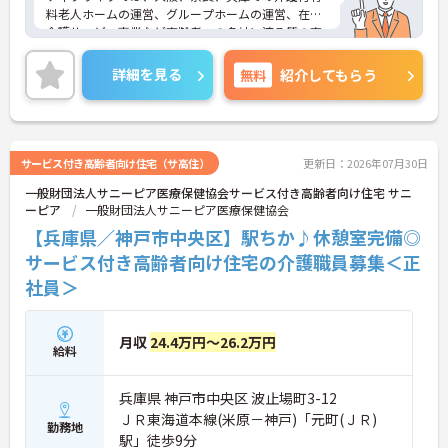
料老人ホームの運営、グループホームの運営、在宅
介護サービス事業など高齢者への多岐に渡る質の高
いサービスを提供しております。弊社からの紹介実
績も多くあり、定着率も高い法人です。
詳細を見る
無料
紹介してもらう
同施設は通常より多めのスタッフを配置すること
で、入居者様一人ひとりとしっかり向き合いなが
ら、入居者様の個性と生活リズムを尊重した「個別
ケア」を行っています。
ご興味をお持ちの方は、是非一度マイナビコメディ
サービス付き高齢者向け住宅（サ高住）
更新日：2026年07月30日
カルまでお問い合わせ下さい！！
一般財団法人サニーピア医療保健協会サービス付き高齢者向け住宅 サニ
ーピア
一般財団法人サニーピア医療保健協会
【兵庫県／神戸市中央区】駅ちか♪休憩室完備◎
サービス付き高齢者向け住宅の介護職員募集＜正
社員＞
月収
24.4万円～26.2万円
給料
兵庫県 神戸市中央区 波止場町3-12
ＪＲ東海道本線(米原－神戸)「元町(ＪＲ)
勤務地
駅」徒歩9分