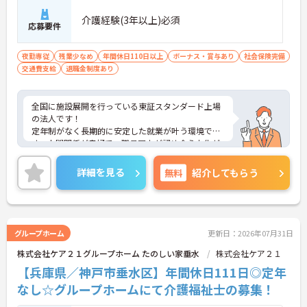
介護経験(3年以上)必須
応募要件
夜勤専従
残業少なめ
年間休日110日以上
ボーナス・賞与あり
社会保険完備
交通費支給
退職金制度あり
全国に施設展開を行っている東証スタンダード上場
の法人です！
定年制がなく長期的に安定した就業が叶う環境で
す。人間関係が良好で、職員同士が認め合う文化が
根付いています。
ご興味のある方には、面接対策ポイントなど、さら
詳細を見る
無料
紹介してもらう
に詳細をご案内しますのでお気軽にご相談くださ
い！
グループホーム
更新日：2026年07月31日
株式会社ケア２１グループホーム たのしい家垂水
株式会社ケア２１
【兵庫県／神戸市垂水区】年間休日111日◎定年
なし☆グループホームにて介護福祉士の募集！