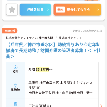
の業務からスタートし、無理なくホスピスケアの経
験を積むことができ、ゆくゆくは訪問介護員へステ
詳細を見る
無料
紹介してもらう
ップアップすることも可能です。残業は全社平均月5
時間程度と少なく、連続休暇の取得で支援金が支給
される独自の制度や、自由診療の割引が受けられる
福利厚生も充実しています。手厚い人員配置で、24
時間連携の訪問診療医もいるため、医療依存度の高
訪問介護
更新日：2026年07月31日
い方へのケアもチームで安心して取り組める環境で
株式会社ケア２１ケア21 神戸舞多聞
株式会社ケア２１
す。
【兵庫県／神戸市垂水区】勤続賞与あり◎定年制
★おすすめPOINT★
撤廃で長期勤務♪訪問介護の管理者募集！＜正社
【無理なくステップアップできる業務内容】
員＞
・実務未経験からでも挑戦可能です
・入浴介助なし、まずは生活支援や看護師のサポー
トからスタートできます
・資格取得支援制度を活用し、将来的に訪問介護員
月収
35.3万円
～
給料
を目指せる環境です
【手厚い待遇と働きやすさの両立】
・残業は全社平均残業月5時間程度と少なくプライ
兵庫県 神戸市垂水区 本多聞3-4-1 ヴィオス
ベートの時間を確保できます
多聞101
・3日以上の連続休暇取得で支援金が支給される独
勤務地
神戸市営地下鉄西神・山手線(新神戸－新長
自の制度があります
田)「学園都市駅」バス・車14分
・夏季・冬季の特別休暇があり年間休日は113日し
っかりと休めます
正社員(正職員)
【安心の教育・チームサポート体制】