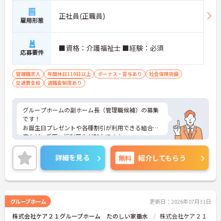
正社員(正職員)
雇用形態
■資格：介護福祉士 ■経験：必須
応募要件
管理職求人
年間休日110日以上
ボーナス・賞与あり
社会保険完備
交通費支給
退職金制度あり
グループホームの副ホーム長（管理職候補）の募集
です！
お誕生日プレゼントや各種割引が利用できる組合制
度など、手厚い福利厚生が魅力です♪
定年制を撤廃しているため、腰を据えて長くご活躍
いただけます◎
詳細を見る
無料
紹介してもらう
ご興味のある方には、面接対策ポイントなど、さら
に詳細をお話しいたしますのでお気軽にご相談くだ
さい！
グループホーム
更新日：2026年07月31日
株式会社ケア２１グループホーム たのしい家垂水
株式会社ケア２１