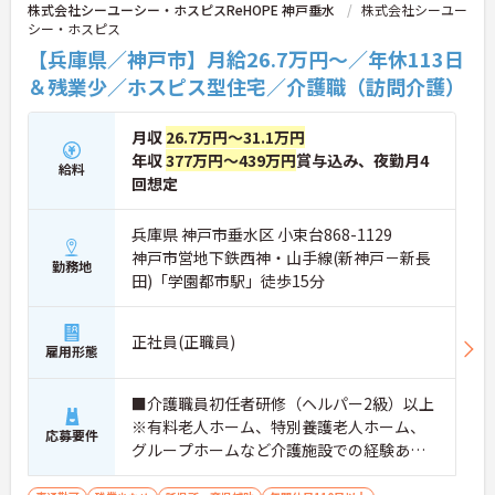
株式会社シーユーシー・ホスピスReHOPE 神戸垂水
株式会社シーユー
シー・ホスピス
【兵庫県／神戸市】月給26.7万円～／年休113日
＆残業少／ホスピス型住宅／介護職（訪問介護）
月収
26.7万円～31.1万円
年収
377万円～439万円
賞与込み、夜勤月4
給料
回想定
兵庫県 神戸市垂水区 小束台868-1129
神戸市営地下鉄西神・山手線(新神戸－新長
勤務地
田)「学園都市駅」徒歩15分
正社員(正職員)
雇用形態
■介護職員初任者研修（ヘルパー2級）以上
※有料老人ホーム、特別養護老人ホーム、
応募要件
グループホームなど介護施設での経験ある
方歓迎 ※ホスピス勤務（訪問介護）や「看