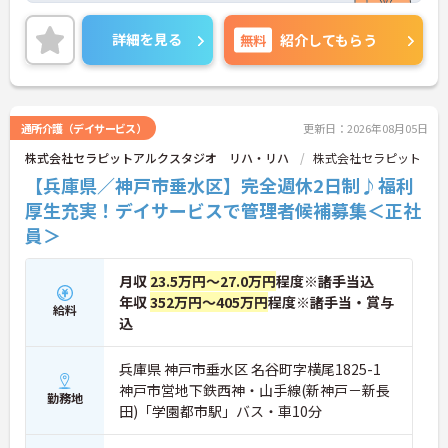
【定年以降も働き方を変えて長く活躍している職員
い方も安心して勤務していただけます。年間休日12
が多数在籍する、長期就業に最適な職場です】
0日とお休みが多く、リフレッシュもばっちりでき
詳細を見る
無料
紹介してもらう
・定年後も再雇用で65歳を超えて活躍している方が
ますね！
多く、ライフスタイルに合わせて働き方を変えなが
ご興味のある方には、面接対策ポイントなど、さら
ら長く定着できる環境です。
に詳細をご案内しますのでお気軽にご相談くださ
い！
通所介護（デイサービス）
更新日：2026年08月05日
株式会社セラピットアルクスタジオ リハ・リハ
株式会社セラピット
【兵庫県／神戸市垂水区】完全週休2日制♪福利
厚生充実！デイサービスで管理者候補募集＜正社
員＞
月収
23.5万円～27.0万円
程度※諸手当込
年収
352万円～405万円
程度※諸手当・賞与
給料
込
兵庫県 神戸市垂水区 名谷町字横尾1825-1
神戸市営地下鉄西神・山手線(新神戸－新長
勤務地
田)「学園都市駅」バス・車10分