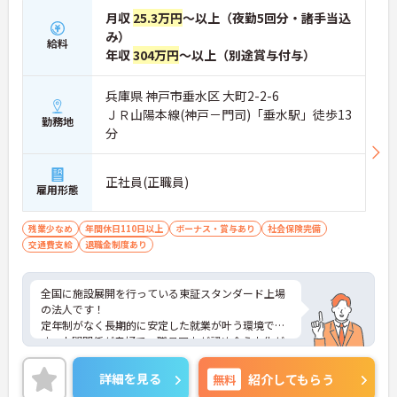
月収
25.3万円
～以上（夜勤5回分・諸手当込
み）
給料
年収
304万円
～以上（別途賞与付与）
兵庫県 神戸市垂水区 大町2-2-6
ＪＲ山陽本線(神戸－門司)「垂水駅」徒歩13
勤務地
分
正社員(正職員)
雇用形態
残業少なめ
年間休日110日以上
ボーナス・賞与あり
社会保険完備
交通費支給
退職金制度あり
全国に施設展開を行っている東証スタンダード上場
の法人です！
定年制がなく長期的に安定した就業が叶う環境で
す。人間関係が良好で、職員同士が認め合う文化が
根付いています。
ご興味のある方には、面接対策ポイントなど、さら
詳細を見る
無料
紹介してもらう
に詳細をご案内しますのでお気軽にご相談くださ