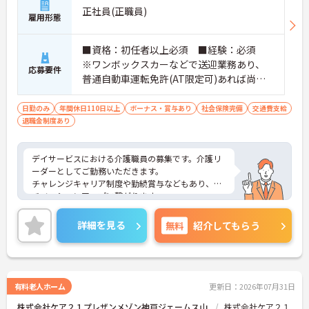
→ 「任されるやりがい」と成長実感が魅力です
正社員(正職員)
雇用形態
■ 本部サポートありで安心の環境
■資格：初任者以上必須 ■経験：必須
困ったときも一人にならない体制♪
※ワンボックスカーなどで送迎業務あり、
・エリアマネージャーの巡回フォロー
応募要件
・人事・法務など専門部署がバックアップ
普通自動車運転免許(AT限定可)あれば尚可
・労務やトラブルも組織的に支援あり
能
→ 安心して業務に集中できる環境です
日勤のみ
年間休日110日以上
ボーナス・賞与あり
社会保険完備
交通費支給
退職金制度あり
■ 年齢問わず長く働ける職場です♪
将来を見据えてキャリア継続がしやすい！
デイサービスにおける介護職員の募集です。介護リ
・定年制度なしで長期勤務が可能
ーダーとしてご勤務いただきます。
・退職金制度や持株会あり
チャレンジキャリア制度や勤続賞与などもあり、モ
・勤続年数に応じた手当支給あり
チベーションアップに繋がります。
→ 腰を据えて働きたい方にもピッタリです
働きやすい環境が整っており、安心して長くご勤務
いただけます。
詳細を見る
無料
紹介してもらう
ご興味のある方には、面接対策ポイントなど、さら
に詳細をご案内しますのでお気軽にご相談くださ
い！
有料老人ホーム
更新日：2026年07月31日
株式会社ケア２１プレザンメゾン神戸ジェームス山
株式会社ケア２１