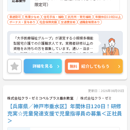
応募要件
ます。
限定可）
【充実した資格取得サポートや抜擢人事により、段
車通勤可
階的なキャリアアップが期待できます】
残業少なめ
住宅手当・補助
託児所・育児補助
年間休日110日以上
ボーナス・賞与あり
・勤務時間内での外部研修受講徹底や資格取得にか
社会保険完備
交通費支給
退職金制度あり
かる費用の法人負担など、専門知識を深める支援が
手厚いです。
・規模の大きなグループならではの充実した研修体
「大手医療福祉グループ」が運営する小規模多機能
制と若手の管理者登用実績があるため、将来的なキ
型居宅介護での介護職求人です。実務者研修以上の
ャリアパスも豊富です。
資格をお持ちの方を募集しています。通い・泊ま
り・訪問のサービスを通じて、利用者様の在宅生活
【各種手当の支給など大規模グループならではの手
をきめ細やかにサポートしていただきます。こちら
厚い待遇で、安定した生活基盤を築けます】
の事業所は子育て世代への理解が非常に深く、グル
詳細を見る
無料
紹介してもらう
・賞与年2回に加え、実務者研修以上の資格手当や
ープ内託児施設の利用や子の看護休暇はもちろん、
夜勤手当などがしっかり支給され、確かな収入を得
学校行事等のお休みもシフトでしっかり考慮しても
られます。
らえるのが大きな魅力です。また、「リロクラブ」
・扶養手当や保育手当、上限4万5000円の通勤手当
への加入やお誕生日のプレゼントなど、大規模グル
など、生活をサポートする各種手当が充実していま
ープならではのユニークで手厚い福利厚生も整って
更新日：2026年08月05日
す。
います。資格取得支援制度を活用して更なるスキル
株式会社クラ・ゼミコペルプラス垂水教室
株式会社クラ・ゼミ
アップを目指すこともでき、定年後も長く活躍でき
【兵庫県／神戸市垂水区】年間休日120日！研修
る安心の職場環境です。
充実☆児童発達支援で児童指導員の募集＜正社員
★おすすめPOINT★
＞
【学校行事のシフト考慮や託児施設の利用など、子
育てと両立しやすいサポート体制が万全です】