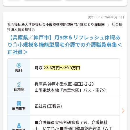
られます。お休みもしっかり確保できる環境で、グ
・入浴介助、食事介助なし
ループ内保育園の利用補助や保育手当・扶養手当な
→ 利用者様とのコミュニケーションを大切にしたい
どの子育て支援も充実しており、ライフステージが
方にぴったりです♪
変化しても働きやすい職場です。資格取得費用の法
更新日：2026年08月05日
人負担や外部研修の奨励など、専門性を高めるバッ
社会福祉法人博愛福祉会小規模多機能型居宅介護ゆとり庵福田
社会福
クアップ体制も整っており、将来的なキャリアアッ
祉法人博愛福祉会
プも期待できる魅力的な求人です。
【兵庫県／神戸市】月9休＆リフレッシュ休暇あ
★おすすめPOINT★
り◎小規模多機能型居宅介護での介護職員募集＜
【全社的なノーリフティングの実践とメンター制度
正社員＞
により、心身の負担を抑えて働ける環境です】
・腰痛などの身体負担を減らす仕組みを取り入れて
いるため、体力面での不安なく業務に集中できま
月収
22.6万円～29.3万円
す。
給料
・面接時にご自身に合うメンターをマッチングし、
職場に馴染めるまで丁寧にサポートする1on1体制が
兵庫県 神戸市垂水区 福田2-2-23
整っています。
勤務地
山陽電鉄本線「東垂水駅」バス・車7分
【季節休暇やリフレッシュ休暇が完備されており、
ご自身のペースで無理なく長く働き続けられます】
・月9休の基本休みに加えて夏冬の季節休暇やリフ
正社員(正職員)
雇用形態
レッシュ休暇を取得でき、心身をしっかり休めるこ
とができます。
・産休育休の取得実績やグループ内保育園の利用補
■介護職員実務者研修修了者、介護福祉
助もあるため、子育てと両立しながら安心して働け
士 いずれか ■普通自動車免許必須（ＡＴ