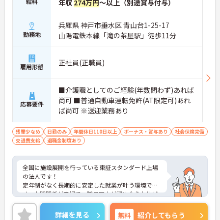
給料
年収
274万円
～以上（別途賞与付与）
兵庫県 神戸市垂水区 青山台1-25-17
勤務地
山陽電鉄本線「滝の茶屋駅」徒歩11分
正社員(正職員)
雇用形態
■介護職としてのご経験(年数問わず)あれば
尚可 ■普通自動車運転免許(AT限定可)あれ
応募要件
ば尚可 ※送迎業務あり
残業少なめ
日勤のみ
年間休日110日以上
ボーナス・賞与あり
社会保険完備
交通費支給
退職金制度あり
全国に施設展開を行っている東証スタンダード上場
の法人です！
定年制がなく長期的に安定した就業が叶う環境で
す。人間関係が良好で、職員同士が認め合う文化が
根付いています。
ご興味のある方には、面接対策ポイントなど、さら
詳細を見る
無料
紹介してもらう