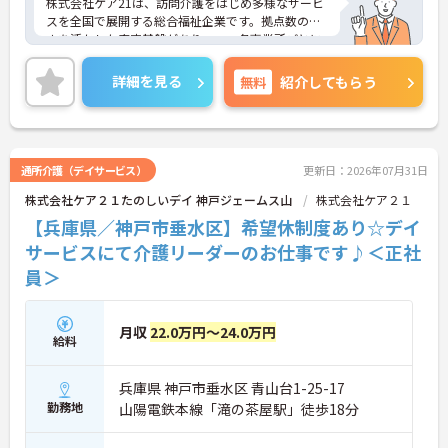
株式会社ケア21は、訪問介護をはじめ多様なサービ
・退職金制度や持株会あり
スを全国で展開する総合福祉企業です。拠点数の多
・勤続年数に応じた手当支給あり
さを活かした安定基盤がありつつ、各事業所ごとに
→ 腰を据えて働きたい方にもピッタリです
運営の裁量があり、現場発信で動けるのが魅力で
す。利用者様の在宅から施設まで幅広く関われるた
詳細を見る
無料
紹介してもらう
め、視野を広げながらスキルアップが可能。本部や
エリアマネージャーのサポート体制も整っており、
「一人で抱え込まない」安心感があります。長期的
にキャリアを築きたい方にもおすすめの環境です。
通所介護（デイサービス）
更新日：2026年07月31日
株式会社ケア２１たのしいデイ 神戸ジェームス山
株式会社ケア２１
■ 「高収入×納得感」しっかり稼げる環境
【兵庫県／神戸市垂水区】希望休制度あり☆デイ
役割に応じた給与でモチベーションもアップ♪
サービスにて介護リーダーのお仕事です♪＜正社
・月給35万円以上＋役付手当6万円込み
員＞
・特定処遇加算が給与に反映
・複数手当が整い、役割に応じた給与のバランス◎
→ 「頑張りが収入に見える」仕組みが整っています
月収
22.0万円～24.0万円
給料
■ 運営に関わるやりがいあるポジション♪
自分の考えを活かした事業所づくりが可能！
兵庫県 神戸市垂水区 青山台1-25-17
・採用・営業・シフトなど幅広く関与
勤務地
山陽電鉄本線「滝の茶屋駅」徒歩18分
・地域との連携を含めた戦略にも携われる
・現場判断の余地があり主体的に動ける