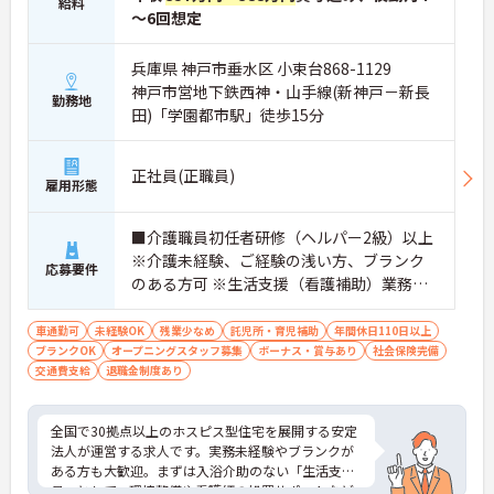
給料
るため、訪問介護未経験の方も安心して業務に慣れ
～6回想定
ることができます
・訪問診療医と24時間連携し、チームで看取りに取
り組む体制が整っているため、「看取りのプロ」と
兵庫県 神戸市垂水区 小束台868-1129
して他施設では得られない経験を積むことができま
神戸市営地下鉄西神・山手線(新神戸－新長
勤務地
す
田)「学園都市駅」徒歩15分
【頑張りがしっかり給与・評価に反映される職場で
す】
・処遇改善手当78,000円、賞与は年2回＋処遇改善
正社員(正職員)
一時金も別途支給されています。
雇用形態
・入社半年でリーダーを任されたスタッフの実績が
あるなど、年次にかかわらず頑張りが評価され、キ
■介護職員初任者研修（ヘルパー2級）以上
ャリアアップを実現できる職場環境です
※介護未経験、ご経験の浅い方、ブランク
【働きやすい休日・残業面と、長く安心して働ける
応募要件
のある方可 ※生活支援（看護補助）業務か
福利厚生が魅力です】
・月9日公休に加え、夏季・冬季休暇各3日が確保さ
ら経験し、訪問介護員へのキャリアアップ
れており（年間休日113日）、オンオフのメリハリ
を目指せます
車通勤可
未経験OK
残業少なめ
託児所・育児補助
年間休日110日以上
をつけて働くことができます。
ブランクOK
オープニングスタッフ募集
ボーナス・賞与あり
社会保険完備
・全社平均残業月5時間程度と、業界平均を大きく
交通費支給
退職金制度あり
下回る少ない残業時間を実現しています
・退職金制度（勤続3年以上）・保育手当・育児短
時間勤務・マインドフルネスプログラムなど、長期
全国で30拠点以上のホスピス型住宅を展開する安定
的に安心して働き続けるための制度が充実していま
法人が運営する求人です。実務未経験やブランクが
す
ある方も大歓迎。まずは入浴介助のない「生活支援
員」として、環境整備や看護師の処置サポートなど