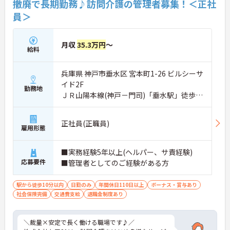
撤廃で長期勤務♪訪問介護の管理者募集！＜正社
・月給35万円以上＋役付手当6万円込み
員＞
・特定処遇加算が給与に反映
・複数手当が整い、役割に応じた給与のバランス◎
→ 「頑張りが収入に見える」仕組みが整っています
月収
35.3万円
～
給料
■ 運営に関わるやりがいあるポジション♪
自分の考えを活かした事業所づくりが可能！
兵庫県 神戸市垂水区 宮本町1-26 ビルシーサ
・採用・営業・シフトなど幅広く関与
イド2F
・地域との連携を含めた戦略にも携われる
勤務地
ＪＲ山陽本線(神戸－門司)「垂水駅」徒歩4
・現場判断の余地があり主体的に動ける
分
→ 「任されるやりがい」と成長実感が魅力です
正社員(正職員)
■ 本部サポートありで安心の環境
雇用形態
困ったときも一人にならない体制♪
■実務経験5年以上(ヘルパー、サ責経験)
・エリアマネージャーの巡回フォロー
応募要件
・人事・法務など専門部署がバックアップ
■管理者としてのご経験がある方
・労務やトラブルも組織的に支援あり
→ 安心して業務に集中できる環境です
駅から徒歩10分以内
日勤のみ
年間休日110日以上
ボーナス・賞与あり
社会保険完備
交通費支給
退職金制度あり
■ 年齢問わず長く働ける職場です♪
将来を見据えてキャリア継続がしやすい！
＼裁量×安定で長く働ける職場です♪／
・定年制度なしで長期勤務が可能