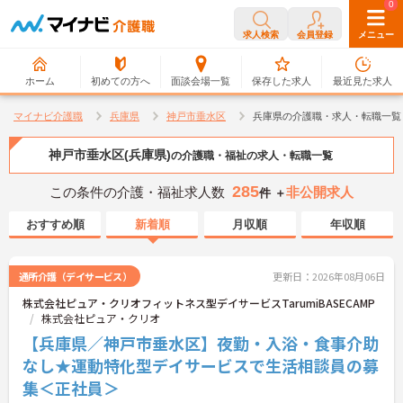
0
0
求人検索
会員登録
メニュー
ホーム
初めての方へ
面談会場一覧
保存した求人
最近見た求人
マイナビ介護職
兵庫県
神戸市垂水区
兵庫県の介護職・求人・転職一覧
神戸市垂水区(兵庫県)
の介護職・福祉の求人・転職一覧
285
この条件の介護・福祉求人数
非公開求人
件 ＋
おすすめ順
新着順
月収順
年収順
通所介護（デイサービス）
更新日：2026年08月06日
株式会社ピュア・クリオフィットネス型デイサービスTarumiBASECAMP
株式会社ピュア・クリオ
【兵庫県／神戸市垂水区】夜勤・入浴・食事介助
なし★運動特化型デイサービスで生活相談員の募
集＜正社員＞