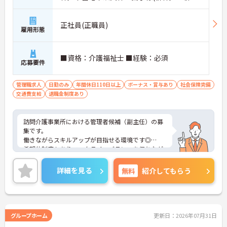
田)「学園都市駅」バス・車14分
正社員(正職員)
雇用形態
■資格：介護福祉士 ■経験：必須
応募要件
管理職求人
日勤のみ
年間休日110日以上
ボーナス・賞与あり
社会保険完備
交通費支給
退職金制度あり
訪問介護事業所における管理者候補（副主任）の募
集です。
働きながらスキルアップが目指せる環境です◎
希望休制度もありワークライフバランスを保ちなが
らご勤務いただけます☆
ご興味のある方には、面接対策ポイントなど、さら
詳細を見る
無料
紹介してもらう
に詳細をお話しいたしますのでお気軽にご相談くだ
さい！
グループホーム
更新日：2026年07月31日