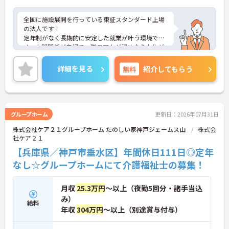
全国に施設展開を行っている東証スタンダード上場
の法人です！
定年制がなく長期的に安定した就業が叶う環境で
す。人間関係が良好で、職員同士が認め合う文化が
根付いています。
ご興味のある方には、面接対策ポイントなど、さら
詳細を見る
無料
紹介してもらう
に詳細をご案内しますのでお気軽にご相談くださ
い！
グループホーム
更新日：2026年07月31日
株式会社ケア２１グループホーム たのしい家神戸ジェームス山
株式会
社ケア２１
【兵庫県／神戸市垂水区】年間休日111日◎定年
なし☆グループホームにて介護福祉士の募集！
月収
25.3万円
～以上（夜勤5回分・諸手当込
み）
給料
年収
304万円
～以上（別途賞与付与）