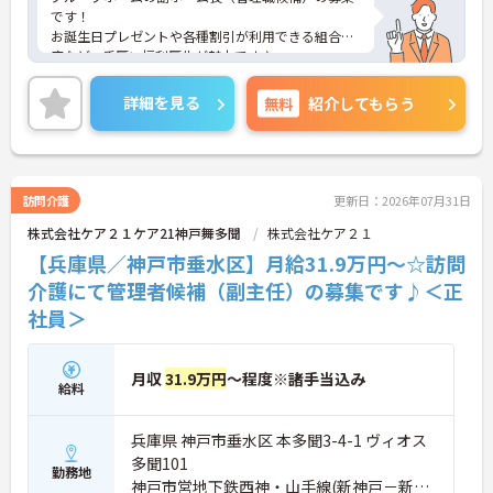
です！
お誕生日プレゼントや各種割引が利用できる組合制
度など、手厚い福利厚生が魅力です♪
定年制を撤廃しているため、腰を据えて長くご活躍
いただけます◎
詳細を見る
無料
紹介してもらう
ご興味のある方には、面接対策ポイントなど、さら
に詳細をお話しいたしますのでお気軽にご相談くだ
さい！
訪問介護
更新日：2026年07月31日
株式会社ケア２１ケア21神戸舞多聞
株式会社ケア２１
【兵庫県／神戸市垂水区】月給31.9万円～☆訪問
介護にて管理者候補（副主任）の募集です♪＜正
社員＞
月収
31.9万円
～程度※諸手当込み
給料
兵庫県 神戸市垂水区 本多聞3-4-1 ヴィオス
多聞101
勤務地
神戸市営地下鉄西神・山手線(新神戸－新長