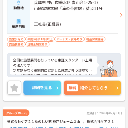
兵庫県 神戸市垂水区 青山台1-25-17
勤務地
山陽電鉄本線「滝の茶屋駅」徒歩11分
正社員(正職員)
雇用形態
残業少なめ
年間休日110日以上
ボーナス・賞与あり
社会保険完備
交通費支給
退職金制度あり
全国に施設展開を行っている東証スタンダード上場
の法人です！
定年制がなく長期的に安定した就業が叶う環境で
す。人間関係が良好で、職員同士が認め合う文化が
根付いています。
ご興味のある方には、面接対策ポイントなど、さら
詳細を見る
無料
紹介してもらう
に詳細をご案内しますのでお気軽にご相談くださ
い！
グループホーム
更新日：2026年07月31日
株式会社ケア２１たのしい家 神戸ジェームス山
株式会社ケア２１