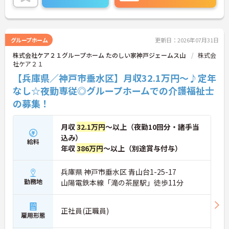
に詳細をご案内しますのでお気軽にご相談くださ
い！
グループホーム
更新日：2026年07月31日
株式会社ケア２１グループホーム たのしい家神戸ジェームス山
株式会
社ケア２１
【兵庫県／神戸市垂水区】月収32.1万円～♪定年
なし☆夜勤専従◎グループホームでの介護福祉士
の募集！
月収
32.1万円
～以上（夜勤10回分・諸手当
込み）
給料
年収
386万円
～以上（別途賞与付与）
兵庫県 神戸市垂水区 青山台1-25-17
勤務地
山陽電鉄本線「滝の茶屋駅」徒歩11分
正社員(正職員)
雇用形態