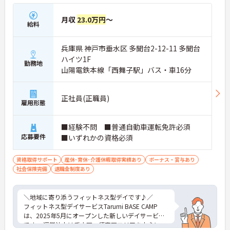
月収
23.0万円
～
給料
兵庫県 神戸市垂水区 多聞台2-12-11 多聞台
ハイツ1F
勤務地
山陽電鉄本線「西舞子駅」バス・車16分
正社員(正職員)
雇用形態
■経験不問 ■普通自動車運転免許必須
応募要件
■いずれかの資格必須
資格取得サポート
産休･育休･介護休暇取得実績あり
ボーナス・賞与あり
社会保険完備
退職金制度あり
＼地域に寄り添うフィットネス型デイです♪／
フィットネス型デイサービスTarumi BASE CAMP
は、2025年5月にオープンした新しいデイサービス
です。 運営法人は垂水区・須磨区エリアを中心に、