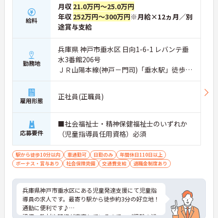
・お子様の学校行事等に合わせてシフトを考慮して
月収
21.0万円～25.0万円
もらえるため、家庭の予定を大切にしながら働けま
年収
252万円～300万円
※月給×12ヵ月／別
給料
す。
途賞与支給
・産休育休の取得実績が多数あり、子の看護休暇や
グループ内託児施設の利用も可能など、子育て支援
が充実しています。
兵庫県 神戸市垂水区 日向1-6-1 レバンテ垂
水3番館206号
勤務地
【リロクラブ加入など、独自の福利厚生で日々の生
ＪＲ山陽本線(神戸－門司)「垂水駅」徒歩3
活が潤います】
分
・お誕生日には法人設立の母体であるキング醸造の
「日の出みりん等詰め合わせ」がもらえるユニーク
正社員(正職員)
な制度があります。
雇用形態
・福利厚生倶楽部「リロクラブ」に加入しており、
レジャーやグルメなど多彩なサービスをお得に利用
■社会福祉士・精神保健福祉士のいずれか
してリフレッシュできます。
応募要件
（児童指導員任用資格）必須
【充実の研修制度と資格取得支援で、働きながら着
実にキャリアアップを目指せる環境です】
駅から徒歩10分以内
車通勤可
日勤のみ
年間休日110日以上
・丁寧な研修制度が整っているため、小規模多機能
ボーナス・賞与あり
社会保険完備
交通費支給
退職金制度あり
での勤務が初めての方でも安心して業務をスタート
できます。
・資格取得支援制度を活用して介護福祉士などの上
兵庫県神戸市垂水区にある児童発達支援にて児童指
位資格に挑戦でき、モチベーションを高く保ちなが
導員の求人です。最寄り駅から徒歩約3分の好立地！
ら成長できます。
通勤に便利です♪
設備・教材や研修が充実しているので、ご経験の浅