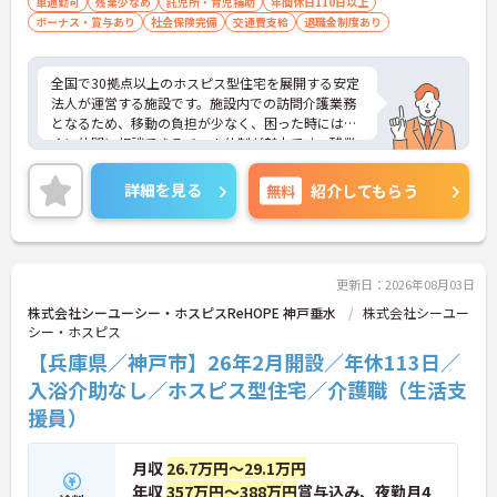
取り」が初めての方も可
車通勤可
残業少なめ
託児所・育児補助
年間休日110日以上
ボーナス・賞与あり
社会保険完備
交通費支給
退職金制度あり
全国で30拠点以上のホスピス型住宅を展開する安定
法人が運営する施設です。施設内での訪問介護業務
となるため、移動の負担が少なく、困った時にはす
ぐに仲間に相談できるチーム体制が魅力です。残業
は全社平均残業月5時間程度と少なく、3日以上の連
続休暇で支援金が支給される独自の制度や、美容皮
詳細を見る
無料
紹介してもらう
膚科などの割引が受けられる福利厚生も充実してい
ます。ホスピスケアが初めてでも、充実した入社時
研修と資格取得支援制度を活用し、専門性を高めな
がらご自身のキャリアアップを目指すことができま
す。ご入居者さまの生きる喜びに寄り添いながらチ
更新日：2026年08月03日
ームで協力しながらより良いケアを提供したい方に
株式会社シーユーシー・ホスピスReHOPE 神戸垂水
株式会社シーユー
ぴったりの環境です。
シー・ホスピス
【兵庫県／神戸市】26年2月開設／年休113日／
★おすすめPOINT★
【「看取り・難病ケアのプロ」として成長できる環
入浴介助なし／ホスピス型住宅／介護職（生活支
境が整っています】
援員）
・がん末期・神経難病の方に特化したホスピス型住
宅ならではの専門的なスキルを、日常業務の中で習
得することができます
月収
26.7万円～29.1万円
・入社時は先輩スタッフの同行訪問からスタートす
年収
357万円～388万円
賞与込み、夜勤月4