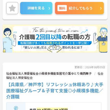
通所介護だけでなく訪問看護・訪問リハビリ・居宅
介護支援なども展開しており、地域で暮らす高齢者
詳細を見る
無料
紹介してもらう
の生活を幅広く支えている法人です。
こちらの事業所は定員10名以下の少人数制で、比較
的自立度の高い利用者様への運動支援や相談対応が
中心。お一人おひとりと丁寧に関わりながら、その
方らしい生活の継続をサポートできる環境です。勤
務は8:30～17:30の日勤のみで、週休二日制に加え
て夏季休暇・年末年始休暇も完備。有給休暇の時間
単位取得や子育て支援制度も整っているため、家庭
やプライベートとの両立を大切にしながら長く働き
たい方にもおすすめです。新しい事業所だからこ
そ、みんなで職場づくりに関わっていける魅力もあ
ります♪
更新日：2026年08月05日
■ 日勤だけで無理なく働ける♪
社会福祉法人博愛福祉会小規模多機能型居宅介護ゆとり庵西舞子
社会
福祉法人博愛福祉会
生活リズムを整えながら長く働きやすい環境です。
【兵庫県／神戸市】リフレッシュ休暇あり♪大手
・勤務時間は8:30～17:30の日勤のみ
医療福祉グループ＆子育て支援◎小規模多機能／
・週休二日制を採用 ・夏季休暇、年末年始休暇あり
・残業は月20時間以内
介護職
→ ワークライフバランスを大切にしながら働けます
♪