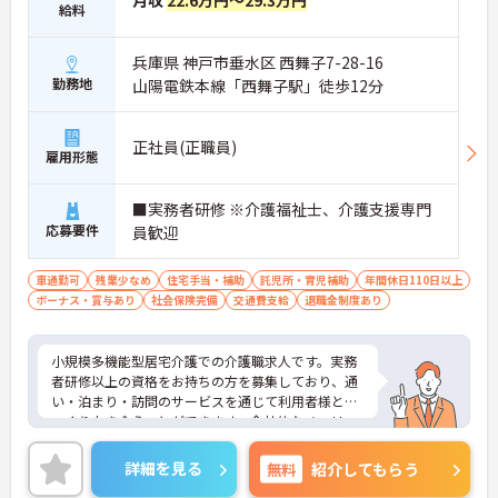
月収
22.6万円～29.3万円
給料
■ 子育て世代も安心のサポート体制♪
ライフステージに合わせた働き方を応援していま
兵庫県 神戸市垂水区 西舞子7-28-16
す。
勤務地
山陽電鉄本線「西舞子駅」徒歩12分
・産前産後休暇、育児休暇制度あり
・有給休暇は時間単位で取得可能
・ひとり親家庭向けの補助制度あり
正社員(正職員)
→ 家庭と仕事を両立しながらキャリアを続けやすい
雇用形態
環境です♪
■実務者研修 ※介護福祉士、介護支援専門
■ 地域を支える多事業展開法人！
応募要件
員歓迎
介護・医療の幅広いサービスを展開しています。
・訪問看護 ・訪問リハビリテーション
車通勤可
残業少なめ
住宅手当・補助
託児所・育児補助
年間休日110日以上
・居宅介護支援事業 ・通所介護事業
ボーナス・賞与あり
社会保険完備
交通費支給
退職金制度あり
→ 多職種や関係機関と連携しながら地域支援に深く
関われます♪
小規模多機能型居宅介護での介護職求人です。実務
■ 少人数だからできる丁寧な支援♪
者研修以上の資格をお持ちの方を募集しており、通
い・泊まり・訪問のサービスを通じて利用者様とじ
利用者様との距離が近く、じっくり関われる環境で
っくり向き合うことができます。全社的なノーリフ
す。
ティングの実践により身体負担が軽減されているほ
・定員10名以下の少人数制
か、1on1のメンター制度による手厚い入社後フォロ
詳細を見る
無料
紹介してもらう
・要支援の利用者様が中心
ーがあるため、新しい環境でも安心して業務を始め
・運動支援や相談援助がメイン