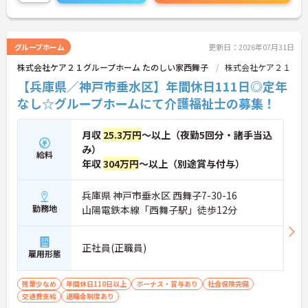
い！
グループホーム
更新日：2026年07月31日
株式会社ケア２１グループホーム たのしい家西舞子
株式会社ケア２１
【兵庫県／神戸市垂水区】年間休日111日◎定年
なし☆グループホームにて介護福祉士の募集！
月収
25.3万円
～以上（夜勤5回分・諸手当込
み）
給料
年収
304万円
～以上（別途賞与付与）
兵庫県 神戸市垂水区 西舞子7-30-16
勤務地
山陽電鉄本線「西舞子駅」徒歩12分
正社員(正職員)
雇用形態
残業少なめ
年間休日110日以上
ボーナス・賞与あり
社会保険完備
交通費支給
退職金制度あり