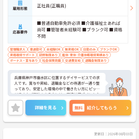
正社員(正職員)
雇用形態
■普通自動車免許必須 ■介護福祉士あれば
尚可 ■管理者未経験可 ■ブランク可 ■資格
応募要件
不問
管理職求人
車通勤可
未経験OK
無資格OK
日勤のみ
ブランクOK
資格取得サポート
研修制度あり
産休･育休･介護休暇取得実績あり
ボーナス・賞与あり
社会保険完備
交通費支給
退職金制度あり
兵庫県神戸市垂水区に位置するデイサービスでの求
人です。賞与や昇給、退職金などの待遇が一通り整
っており、安定した環境の中で働きたい方にピッタ
リです♪ご興味のある方には、面接対策ポイントな
ど、さらに詳細をご案内しますのでお気軽にご相談
ください！
詳細を見る
無料
紹介してもらう
更新日：2026年08月03日