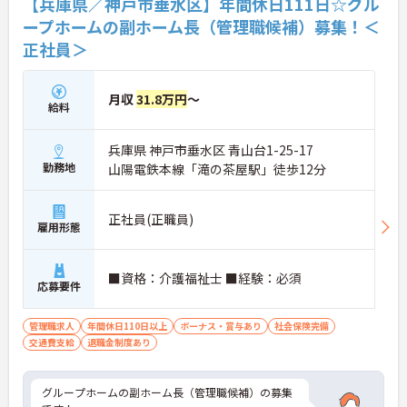
【兵庫県／神戸市垂水区】年間休日111日☆グル
ープホームの副ホーム長（管理職候補）募集！＜
正社員＞
月収
31.8万円
～
給料
兵庫県 神戸市垂水区 青山台1-25-17
勤務地
山陽電鉄本線「滝の茶屋駅」徒歩12分
正社員(正職員)
雇用形態
■資格：介護福祉士 ■経験：必須
応募要件
管理職求人
年間休日110日以上
ボーナス・賞与あり
社会保険完備
交通費支給
退職金制度あり
グループホームの副ホーム長（管理職候補）の募集