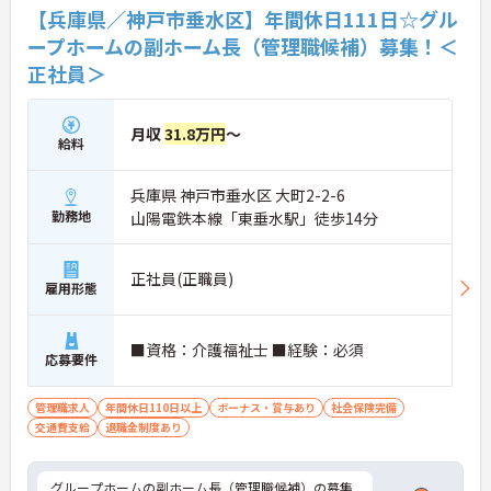
【兵庫県／神戸市垂水区】年間休日111日☆グル
ープホームの副ホーム長（管理職候補）募集！＜
正社員＞
月収
31.8万円
～
給料
兵庫県 神戸市垂水区 大町2-2-6
勤務地
山陽電鉄本線「東垂水駅」徒歩14分
正社員(正職員)
雇用形態
■資格：介護福祉士 ■経験：必須
応募要件
管理職求人
年間休日110日以上
ボーナス・賞与あり
社会保険完備
交通費支給
退職金制度あり
グループホームの副ホーム長（管理職候補）の募集