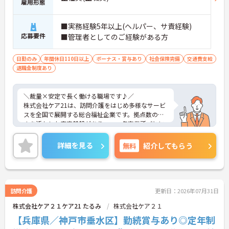
雇用形態
・手厚い人員配置で困った時もすぐに相談可能です
・2日間のオンライン研修と個人のペースに合わせ
■実務経験5年以上(ヘルパー、サ責経験)
たOJTを実施しています
応募要件
■管理者としてのご経験がある方
日勤のみ
年間休日110日以上
ボーナス・賞与あり
社会保険完備
交通費支給
退職金制度あり
＼裁量×安定で長く働ける職場です♪／
株式会社ケア21は、訪問介護をはじめ多様なサービ
スを全国で展開する総合福祉企業です。拠点数の多
さを活かした安定基盤がありつつ、各事業所ごとに
運営の裁量があり、現場発信で動けるのが魅力で
す。利用者様の在宅から施設まで幅広く関われるた
詳細を見る
無料
紹介してもらう
め、視野を広げながらスキルアップが可能。本部や
エリアマネージャーのサポート体制も整っており、
「一人で抱え込まない」安心感があります。長期的
にキャリアを築きたい方にもおすすめの環境です。
訪問介護
更新日：2026年07月31日
株式会社ケア２１ケア21 たるみ
株式会社ケア２１
■ 「高収入×納得感」しっかり稼げる環境
【兵庫県／神戸市垂水区】勤続賞与あり◎定年制
役割に応じた給与でモチベーションもアップ♪