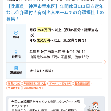
【兵庫県／神戸市垂水区】年間休日111日☆定年
なし◎介護付き有料老人ホームでの介護福祉士の
募集！
月収
25.8万円
～以上（夜勤5回分・諸手当込
み）
給料
年収
310万円
～以上（別途賞与付与）
兵庫県 神戸市垂水区 青山台1-26-14
勤務地
山陽電鉄本線「滝の茶屋駅」徒歩15分
正社員(正職員)
雇用形態
残業少なめ
年間休日110日以上
ボーナス・賞与あり
社会保険完備
交通費支給
退職金制度あり
全国に施設展開を行っている東証スタンダード上場
の法人です！
定年制がなく長期的に安定した就業が叶う環境で