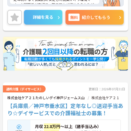
す。人間関係が良好で、職員同士が認め合う文化が
根付いています。
ご興味のある方には、面接対策ポイントなど、さら
詳細を見る
無料
紹介してもらう
に詳細をご案内しますのでお気軽にご相談くださ
い！
通所介護（デイサービス）
更新日：2026年07月31日
株式会社ケア２１たのしいデイ神戸ジェームス山
株式会社ケア２１
【兵庫県／神戸市垂水区】定年なし◎送迎手当あ
り☆デイサービスでの介護福祉士の募集！
月収
22.8万円
～以上（諸手当込み）