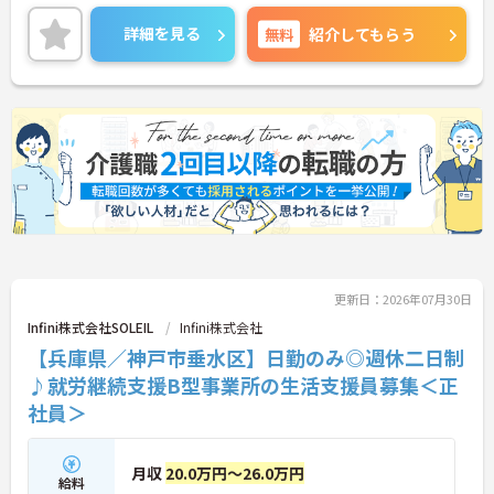
い方も安心して勤務していただけます。年間休日12
0日とお休みが多く、リフレッシュもばっちりでき
詳細を見る
無料
紹介してもらう
ますね！
ご興味のある方には、面接対策ポイントなど、さら
に詳細をご案内しますのでお気軽にご相談くださ
い！
更新日：2026年07月30日
Infini株式会社SOLEIL
Infini株式会社
【兵庫県／神戸市垂水区】日勤のみ◎週休二日制
♪就労継続支援B型事業所の生活支援員募集＜正
社員＞
月収
20.0万円～26.0万円
給料