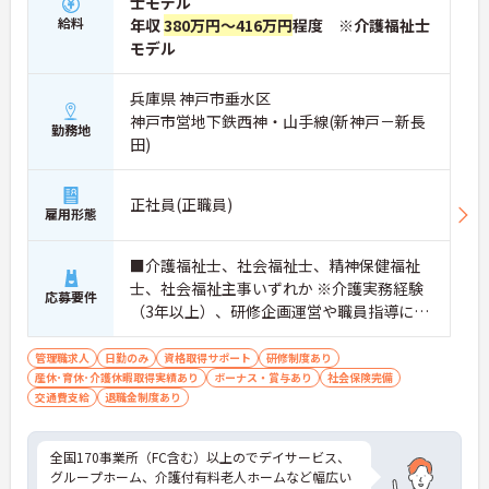
士モデル
給料
年収
380万円～416万円
程度 ※介護福祉士
モデル
兵庫県 神戸市垂水区
神戸市営地下鉄西神・山手線(新神戸－新長
勤務地
田)
正社員(正職員)
雇用形態
■介護福祉士、社会福祉士、精神保健福祉
士、社会福祉主事いずれか ※介護実務経験
応募要件
（3年以上）、研修企画運営や職員指導に関
する実務経験（年数不問） ■普通自動車運
転免許（AT可）必須
管理職求人
日勤のみ
資格取得サポート
研修制度あり
産休･育休･介護休暇取得実績あり
ボーナス・賞与あり
社会保険完備
交通費支給
退職金制度あり
全国170事業所（FC含む）以上のでデイサービス、
グループホーム、介護付有料老人ホームなど幅広い