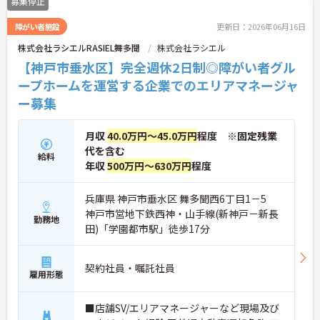
募集停止
障がい者施設
更新日：2026年06月16日
株式会社ラシエルRASIEL舞多聞
株式会社ラシエル
【神戸市垂水区】完全週休2日制◎障がい者グル
ープホームを運営する企業でのエリアマネージャ
ー募集
月収
40.0万円～45.0万円
程度 ※固定残業
代を含む
給料
年収
500万円～630万円
程度
兵庫県 神戸市垂水区 舞多聞西6丁目1－5
神戸市営地下鉄西神・山手線(新神戸－新長
勤務地
田)「学園都市駅」徒歩17分
契約社員・嘱託社員
雇用形態
■店舗SV/エリアマネージャーなど現場及び