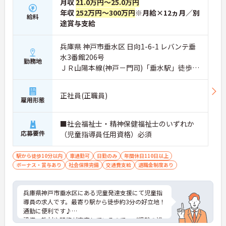
月収
21.0万円～25.0万円
年収
252万円～300万円
※月給×12ヵ月／別
給料
途賞与支給
兵庫県 神戸市垂水区 日向1-6-1 レバンテ垂
水3番館206号
勤務地
ＪＲ山陽本線(神戸－門司)「垂水駅」徒歩3
分
正社員(正職員)
雇用形態
■社会福祉士・精神保健福祉士のいずれか
応募要件
（児童指導員任用資格）必須
駅から徒歩10分以内
車通勤可
日勤のみ
年間休日110日以上
ボーナス・賞与あり
社会保険完備
交通費支給
退職金制度あり
兵庫県神戸市垂水区にある児童発達支援にて児童指
導員の求人です。最寄り駅から徒歩約3分の好立地！
通勤に便利です♪
設備・教材や研修が充実しているので、ご経験の浅