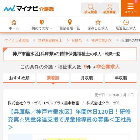
0
0
求人検索
会員登録
メニュー
ホーム
初めての方へ
面談会場一覧
保存した求人
最近見た求人
マイナビ介護職
精神保健福祉士
兵庫県
神戸市垂水区
兵庫県の精
神戸市垂水区(兵庫県)の精神保健福祉士
の求人・転職一覧
9
この条件の介護・福祉求人数
非公開求人
件 ＋
おすすめ順
新着順
月収順
年収順
更新日：2026年08月05日
株式会社クラ・ゼミコペルプラス垂水教室
株式会社クラ・ゼミ
【兵庫県／神戸市垂水区】年間休日120日！研修
充実☆児童発達支援で児童指導員の募集＜正社員
＞