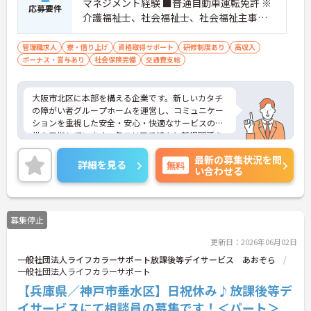
マネジメント経験 ■普通自動車運転免許 ※
応募要件
介護福祉士、社会福祉士、社会福祉主事、
精神保健福祉士、サービス管理責任者、社
会福祉主事任用資格等歓迎
管理職求人
寮・借り上げ
資格取得サポート
研修制度あり
高収入
ボーナス・賞与あり
社会保険完備
交通費支給
大阪市北区に本部を構える企業です。新しいカタチ
の障がい者グループホームを運営し、コミュニケー
ションを重視した安全・安心・快適なサービスの提
供を目指しています。各エリアで続々と新規開所を
している成長企業で働きませんか？ご興味のある方
最新の募集状況を問
には、面接対策ポイントなど、さらに詳細をお話し
詳細を見る
無料
い合わせる
いたしますのでお気軽にご相談ください！
募集停止
更新日：2026年06月02日
一般社団法人ライフカラーサポート放課後等デイサービス あおぞら
一般社団法人ライフカラーサポート
【兵庫県／神戸市垂水区】日祝休み♪放課後等デ
イサービスにて相談員の募集です！＜パート＞