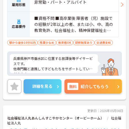
非常勤・パート・アルバイト
雇用形態
■資格不問 ■高卒業後 障害者（児）施設で
の経験が2年以上の者、または小、中、高の
応募要件
教育免許、社会福祉士、精神保健福祉士、
幼稚園教諭 いずれかの資格保有者または大
学院・大学で社会福祉・心理・教育・社会
駅から徒歩10分以内
残業少なめ
無資格OK
研修制度あり
交通費支給
のいずれかに関する学部等を卒業した者 ※
ブランクOK ■普通自動車運転免許必須
兵庫県神戸市垂水区に位置する放課後等デイサービ
スです。
他専門職と連携して子どもたちをサポートしていた
だきます。
週3日～のご勤務が可能ですので、プライベートと
の両立もしやすいです。
詳細を見る
無料
紹介してもらう
ご興味ある方には、面接対策ポイントなど、さらに
詳細をお話しいたしますのでお気軽にご相談くださ
い！
更新日：2026年05月08日
社会福祉法人丸あんしんすこやかセンター（オービーホーム）
社会福
祉法人丸