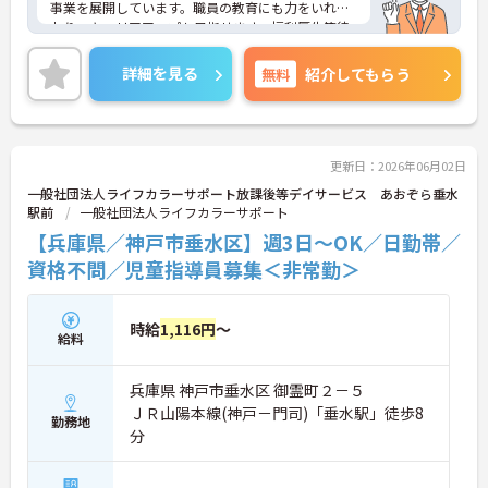
事業を展開しています。職員の教育にも力をいれて
おり、キャリアアップも目指せます。福利厚生等待
遇面の良さも魅力の一つ！ご興味のある方には、面
接対策ポイントなど、さらに詳細をお話しいたしま
詳細を見る
無料
紹介してもらう
すのでお気軽にご相談ください！
更新日：2026年06月02日
一般社団法人ライフカラーサポート放課後等デイサービス あおぞら垂水
駅前
一般社団法人ライフカラーサポート
【兵庫県／神戸市垂水区】週3日～OK／日勤帯／
資格不問／児童指導員募集＜非常勤＞
時給
1,116円
～
給料
兵庫県 神戸市垂水区 御霊町２－５
ＪＲ山陽本線(神戸－門司)「垂水駅」徒歩8
勤務地
分