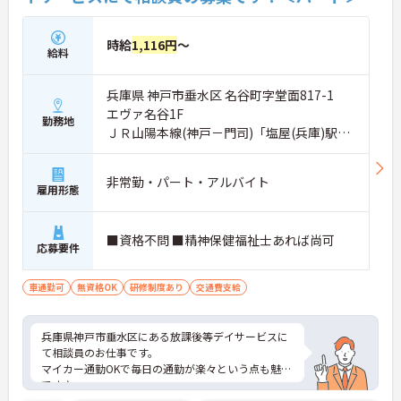
時給
1,116円
～
給料
兵庫県 神戸市垂水区 名谷町字堂面817-1
エヴァ名谷1F
勤務地
ＪＲ山陽本線(神戸－門司)「塩屋(兵庫)駅」
バス・車12分
非常勤・パート・アルバイト
雇用形態
■資格不問 ■精神保健福祉士あれば尚可
応募要件
車通勤可
無資格OK
研修制度あり
交通費支給
兵庫県神戸市垂水区にある放課後等デイサービスに
て相談員のお仕事です。
マイカー通勤OKで毎日の通勤が楽々という点も魅力
です♪
ご興味ある方には、面接対策ポイントなど、さらに