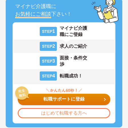
マイナビ介護職に
お気軽にご相談
下さい！
マイナビ介護
1
STEP
職にご登録
2
求人のご紹介
STEP
面接・条件交
3
STEP
渉
4
転職成功！
STEP
転職サポートに登録
はじめて転職する方へ