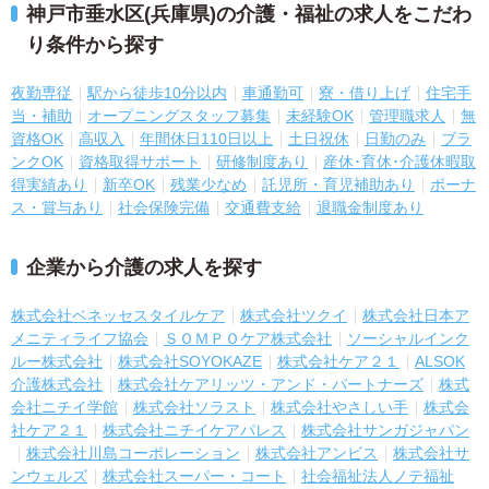
神戸市垂水区(兵庫県)の介護・福祉の求人をこだわ
り条件から探す
夜勤専従
駅から徒歩10分以内
車通勤可
寮・借り上げ
住宅手
当・補助
オープニングスタッフ募集
未経験OK
管理職求人
無
資格OK
高収入
年間休日110日以上
土日祝休
日勤のみ
ブラ
ンクOK
資格取得サポート
研修制度あり
産休･育休･介護休暇取
得実績あり
新卒OK
残業少なめ
託児所・育児補助あり
ボーナ
ス・賞与あり
社会保険完備
交通費支給
退職金制度あり
企業から介護の求人を探す
株式会社ベネッセスタイルケア
株式会社ツクイ
株式会社日本ア
メニティライフ協会
ＳＯＭＰＯケア株式会社
ソーシャルインク
ルー株式会社
株式会社SOYOKAZE
株式会社ケア２１
ALSOK
介護株式会社
株式会社ケアリッツ・アンド・パートナーズ
株式
会社ニチイ学館
株式会社ソラスト
株式会社やさしい手
株式会
社ケア２１
株式会社ニチイケアパレス
株式会社サンガジャパン
株式会社川島コーポレーション
株式会社アンビス
株式会社サ
ンウェルズ
株式会社スーパー・コート
社会福祉法人ノテ福祉