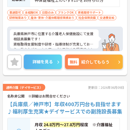
神保健福祉士のいずれかをお持ちの方
車通勤可
未経験OK
日勤のみ
ブランクOK
資格取得サポート
研修制度あり
産休･育休･介護休暇取得実績あり
社会保険完備
交通費支給
兵庫県神戸市に位置する介護老人保健施設にて支援
相談員募集です！
資格取得支援制度や研修・指導体制が充実してお
り、働きながらスキルアップを目指せる環境です！
ご興味ある方には、面接のポイントなど、さらに詳
細をお話致しますのでお気軽にご相談ください。
詳細を見る
無料
紹介してもらう
通所介護（デイサービス）
更新日：2026年06月09日
名称非公開 ※詳細はお問合せください
【兵庫県／神戸市】年収400万円台も目指せます
♪福利厚生充実★デイサービスでの副施設長募集
月収
24.8万円～27.8万円
程度 ※介護福祉