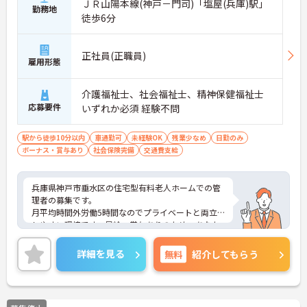
ＪＲ山陽本線(神戸－門司)「塩屋(兵庫)駅」
勤務地
徒歩6分
正社員(正職員)
雇用形態
介護福祉士、社会福祉士、精神保健福祉士
応募要件
いずれか必須 経験不問
駅から徒歩10分以内
車通勤可
未経験OK
残業少なめ
日勤のみ
ボーナス・賞与あり
社会保険完備
交通費支給
兵庫県神戸市垂水区の住宅型有料老人ホームでの管
理者の募集です。
月平均時間外労働5時間なのでプライベートと両立
しやすい環境です。昇給・賞与ありのため、あなた
の頑張りがしっかり評価されます。
ご興味のある方は、面接のポイントをお伝えします
詳細を見る
無料
紹介してもらう
のでお気軽にお問い合せください。