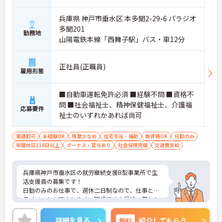
兵庫県 神戸市垂水区 本多聞2-29-6 パラジオ
多聞201
勤務地
山陽電鉄本線「西舞子駅」バス・車12分
正社員(正職員)
雇用形態
■自動車運転免許必須 ■経験不問 ■資格不
問 ■社会福祉士、精神保健福祉士、介護福
応募要件
祉士のいずれかあれば尚可
車通勤可
未経験OK
残業少なめ
住宅手当・補助
無資格OK
日勤のみ
年間休日110日以上
ボーナス・賞与あり
社会保険完備
交通費支給
兵庫県神戸市垂水区の就労継続支援B型事業所で生
活支援員の募集です！
日勤のみのお仕事で、週休二日制なので、仕事とプ
ライベートを両立しやすい職場です！昇給・賞与も
あるので、あなたの頑張りがしっかり評価される環
境が整っています♪ご興味のある方は、面接ポイン
詳細を見る
無料
紹介してもらう