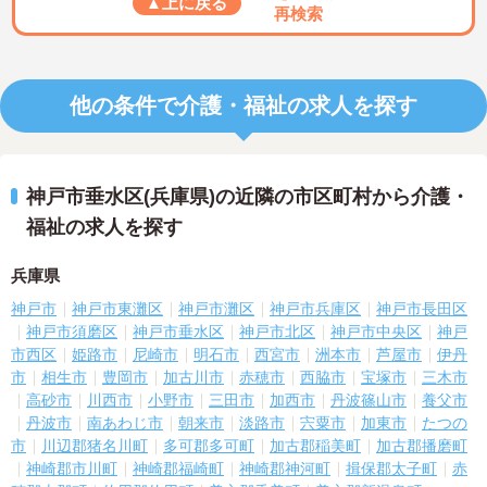
▲上に戻る
再検索
他の条件で介護・福祉の求人を探す
神戸市垂水区(兵庫県)の近隣の市区町村から介護・
福祉の求人を探す
兵庫県
神戸市
神戸市東灘区
神戸市灘区
神戸市兵庫区
神戸市長田区
神戸市須磨区
神戸市垂水区
神戸市北区
神戸市中央区
神戸
市西区
姫路市
尼崎市
明石市
西宮市
洲本市
芦屋市
伊丹
市
相生市
豊岡市
加古川市
赤穂市
西脇市
宝塚市
三木市
高砂市
川西市
小野市
三田市
加西市
丹波篠山市
養父市
丹波市
南あわじ市
朝来市
淡路市
宍粟市
加東市
たつの
市
川辺郡猪名川町
多可郡多可町
加古郡稲美町
加古郡播磨町
神崎郡市川町
神崎郡福崎町
神崎郡神河町
揖保郡太子町
赤