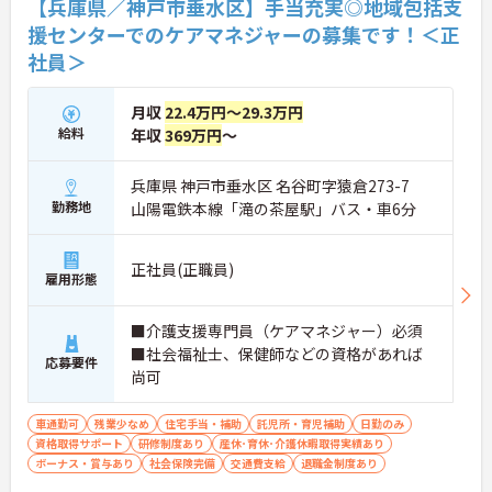
【兵庫県／神戸市垂水区】手当充実◎地域包括支
援センターでのケアマネジャーの募集です！＜正
社員＞
月収
22.4万円～29.3万円
給料
年収
369万円
～
兵庫県 神戸市垂水区 名谷町字猿倉273-7
勤務地
山陽電鉄本線「滝の茶屋駅」バス・車6分
正社員(正職員)
雇用形態
■介護支援専門員（ケアマネジャー）必須
■社会福祉士、保健師などの資格があれば
応募要件
尚可
車通勤可
残業少なめ
住宅手当・補助
託児所・育児補助
日勤のみ
資格取得サポート
研修制度あり
産休･育休･介護休暇取得実績あり
ボーナス・賞与あり
社会保険完備
交通費支給
退職金制度あり