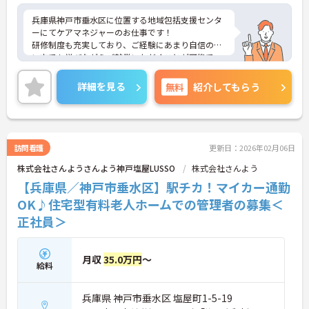
兵庫県神戸市垂水区に位置する地域包括支援センタ
ーにてケアマネジャーのお仕事です！
研修制度も充実しており、ご経験にあまり自信のな
い方でも学びながらご就業いただくことが可能で
す。
ご興味ある方には、面接対策ポイントなど、さらに
詳細を見る
無料
紹介してもらう
詳細をお話しいたしますのでお気軽にご相談くださ
い！
訪問看護
更新日：2026年02月06日
株式会社さんようさんよう神戸塩屋LUSSO
株式会社さんよう
【兵庫県／神戸市垂水区】駅チカ！マイカー通勤
OK♪住宅型有料老人ホームでの管理者の募集＜
正社員＞
月収
35.0万円
～
給料
兵庫県 神戸市垂水区 塩屋町1-5-19