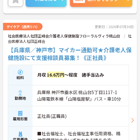
トをお伝えしますので、お気軽にご連絡ください。
デイケア（通所リハ）
更新日：2026年07月30日
社会医療法人社団正峰会介護老人保健施設フローラルヴィラ桃山台
社
会医療法人社団正峰会
【兵庫県／神戸市】マイカー通勤可★介護老人保
健施設にて支援相談員募集！《正社員》
月収
16.6万円
～程度 諸手当込み
給料
兵庫県 神戸市垂水区 桃山台5丁目1117-1
勤務地
山陽電鉄本線「山陽塩屋駅」バス・車10分
正社員(正職員)
雇用形態
■社会福祉士、社会福祉主事任用資格、精
応募要件