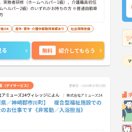
、実務者研修（ホームヘルパー1級）、介護職員初任
ムヘルパー2級）のいずれかお持ちの方 ※普通自動車
方
格OK
産休･育休･介護休暇取得実績あり
社会保険完備
見る
無料
紹介してもらう
護（デイサービス）
更新日：2026年07月19日
社アミューズ24ヴィレッジによん
株式会社アミューズ24
庫県／神崎郡市川町】 複合型福祉施設での
士のお仕事です《非常勤／入浴担当》