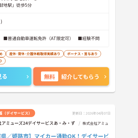
甘地駅」徒歩5分
)
 ■普通自動車運転免許（AT限定可） ■経験不問
め
産休･育休･介護休暇取得実績あり
ボーナス・賞与あり
り
見る
無料
紹介してもらう
護（デイサービス）
更新日：2026年04月07日
社アミューズ24デイサービスあ・み・ず
株式会社アミュ
庫県／姫路市】マイカー通勤OK！デイサービ