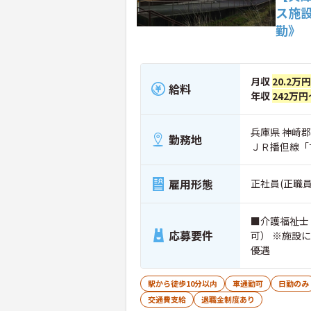
ス施
勤》
月収
20.2万
給料
年収
242万円
兵庫県 神崎
勤務地
ＪＲ播但線「
雇用形態
正社員(正職員
■介護福祉士
応募要件
可） ※施設
優遇
駅から徒歩10分以内
車通勤可
日勤のみ
交通費支給
退職金制度あり