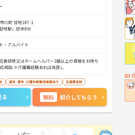
～
市川町 甘地187-1
甘地駅」徒歩8分
ト・アルバイト
任者研修又はホームヘルパー2級以上の資格をお持ち
格応相談 ※介護職経験あれば尚良し
め
産休･育休･介護休暇取得実績あり
交通費支給
見る
無料
紹介してもらう