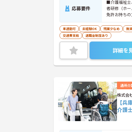
■介護福祉士
応募要件
者研修（ホー
免許お持ちの
車通勤可
未経験OK
残業少なめ
無資
交通費支給
退職金制度あり
詳細を
通所介
株式会
【兵
介護