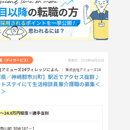
護（デイサービス）
更新日：2026年06月02日
社アミューズ24ヴィレッジによん
株式会社アミューズ24
庫県／神崎郡市川町】駅近でアクセス抜群♪
ートステイにて生活相談員兼介護職の募集＜
員＞
円～24.0万円
程度※諸手当別
市川町 甘地187－1