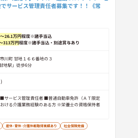
設でサービス管理責任者募集です！！《常
円～26.1万円
程度※諸手当込
～313万円
程度※諸手当込・別途賞与あり
郡市川町 甘地１６６番地の３
甘地駅」徒歩6分
)
 ■サービス管理責任者 ■普通自動車免許（ＡＴ限定
における介護業務経験のある方 ※栄養士の資格保持者
産休･育休･介護休暇取得実績あり
社会保険完備