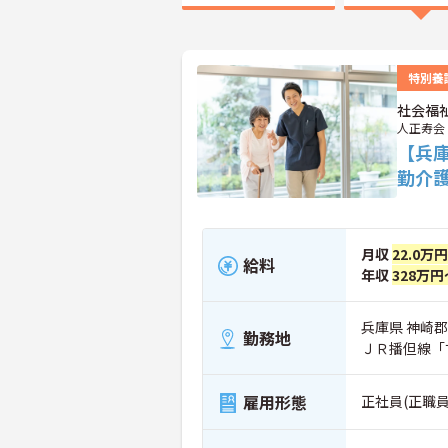
特別養
社会福
人正寿会
【兵
勤介
月収
22.0万
給料
年収
328万円
兵庫県 神崎郡
勤務地
ＪＲ播但線「
雇用形態
正社員(正職員