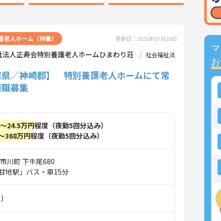
護老人ホーム（特養）
更新日：2026年07月28日
マ
祉法人正寿会特別養護老人ホームひまわり荘
社会福祉法
お
庫県／神崎郡】 特別養護老人ホームにて常
護職募集
円～24.5万円
程度（夜勤5回分込み）
～368万円
程度（夜勤5回分込み）
市川町 下牛尾680
甘地駅」バス・車15分
)