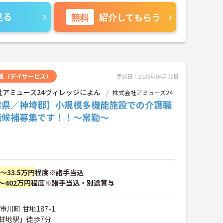
見る
無料
紹介してもらう
護（デイサービス）
更新日：2026年04月07日
社アミューズ24ヴィレッジによん
株式会社アミューズ24
庫県／神埼郡】小規模多機能施設での介護職
職候補募集です！！～常勤～
円～33.5万円
程度※諸手当込
～402万円
程度※諸手当込・別途賞与
市川町 甘地187-1
甘地駅」徒歩7分