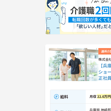
通所介
株式会
【兵
ショ
正社
給料
月収
22.0万
兵庫県 神崎郡