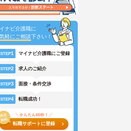
イナビ介護職に
気軽にご相談
下さい！
1
マイナビ介護職にご登録
STEP
2
求人のご紹介
STEP
3
面接・条件交渉
STEP
4
転職成功！
STEP
転職サポートに登録