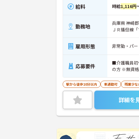
給料
時給
1,116円
兵庫県 神崎郡
勤務地
ＪＲ播但線「
雇用形態
非常勤・パー
■介護職員初
応募要件
の方 ※無資
駅から徒歩10分以内
車通勤可
残業少な
詳細を