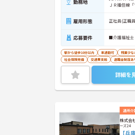
勤務地
ＪＲ播但線「
雇用形態
正社員(正職員
応募要件
■介護福祉士
駅から徒歩10分以内
車通勤可
残業少な
社会保険完備
交通費支給
退職金制度あ
詳細を
通所介
株式会
ーズ24
【兵