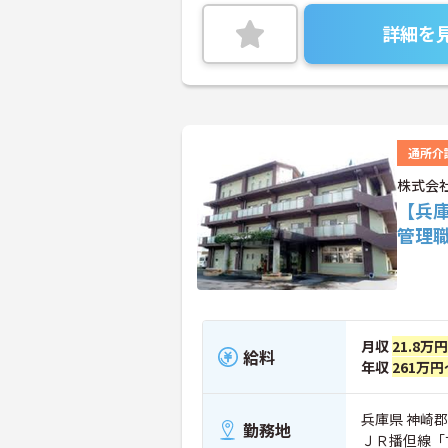
詳細を
通所介
株式会
【兵
管理
月収
21.8万
給料
年収
261万円
兵庫県 神崎郡
勤務地
ＪＲ播但線「