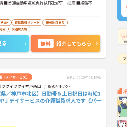
講 ■普通自動車運転免許(AT限定可) 必須 ■経験不
格OK
資格取得サポート
研修制度あり
完備
交通費支給
見る
無料
紹介してもらう
護（デイサービス）
更新日：2026年08月06日
社ツクイツクイ神戸西山
株式会社ツクイ
庫県／神戸市北区】日勤帯＆土日祝日は時給1
UP♪デイサービスの介護職員求人です《パー