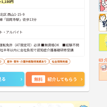
～1,180円
区 西山1-15-9
線「田尾寺駅」徒歩13分
ト・アルバイト
運転免許（AT限定可）必須 ■無資格OK ■経験不問
入社半年以内に会社負担で認知症介護基礎研修受講
り
産休･育休･介護休暇取得実績あり
社会保険完備
見る
無料
紹介してもらう