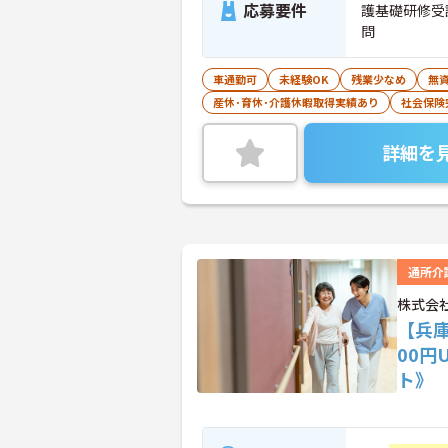
応募要件
護基礎研修受
問
車通勤可
未経験OK
残業少なめ
無資
産休･育休･介護休暇取得実績あり
社会保険
詳細を
通所介
株式会
【兵
00円
ト》