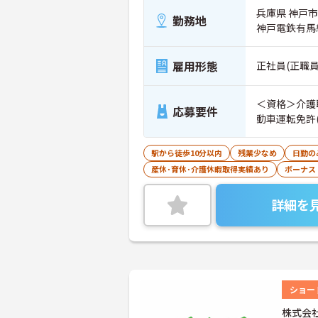
兵庫県 神戸市
勤務地
神戸電鉄有馬
雇用形態
正社員(正職員
＜資格＞介護
応募要件
動車運転免許(
駅から徒歩10分以内
残業少なめ
日勤の
産休･育休･介護休暇取得実績あり
ボーナス
詳細を
ショー
株式会社