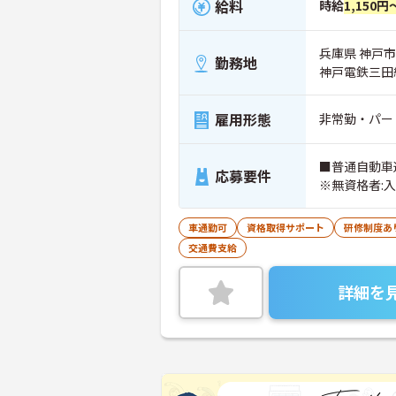
給料
時給
1,150円
兵庫県 神戸市北
勤務地
神戸電鉄三田
雇用形態
非常勤・パー
■普通自動車
応募要件
※無資格者:
車通勤可
資格取得サポート
研修制度あ
交通費支給
詳細を