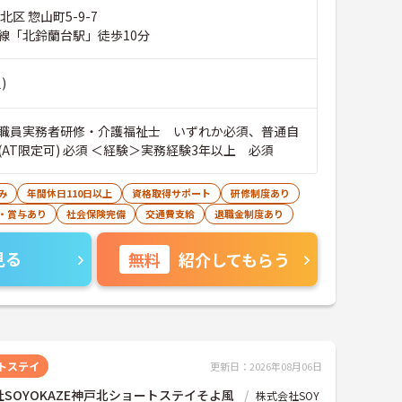
北区 惣山町5-9-7
線「北鈴蘭台駅」徒歩10分
)
職員実務者研修・介護福祉士 いずれか必須、普通自
AT限定可) 必須 ＜経験＞実務経験3年以上 必須
み
年間休日110日以上
資格取得サポート
研修制度あり
・賞与あり
社会保険完備
交通費支給
退職金制度あり
見る
無料
紹介してもらう
トステイ
更新日：2026年08月06日
SOYOKAZE神戸北ショートステイそよ風
株式会社SOY