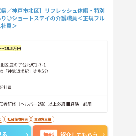
庫県／神戸市北区】リフレッシュ休暇・特別
あり◎ショートステイの介護職員＜正規フル
ム社員＞
円～29.5万円
北区 鹿の子台北町1-7-1
線「神鉄道場駅」徒歩5分
託社員
任者研修（ヘルパー2級）以上必須 ■経験：必須
K
社会保険完備
交通費支給
見る
無料
紹介してもらう