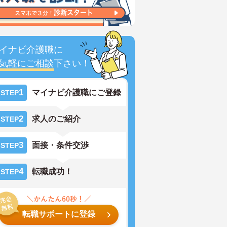
イナビ介護職に
気軽にご相談
下さい！
1
マイナビ介護職にご登録
STEP
2
求人のご紹介
STEP
3
面接・条件交渉
STEP
4
転職成功！
STEP
転職サポートに登録