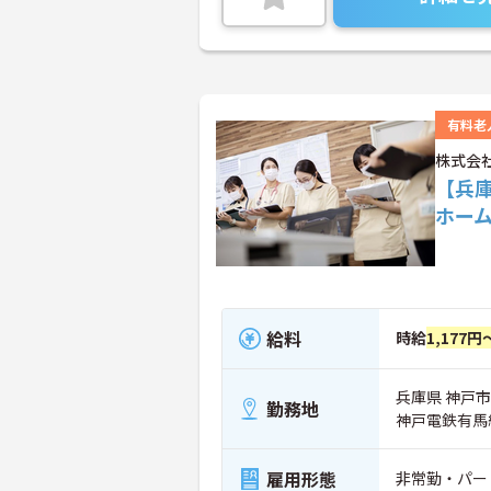
有料老
株式会
【兵
ホー
給料
時給
1,177円
兵庫県 神戸市
勤務地
神戸電鉄有馬
雇用形態
非常勤・パー