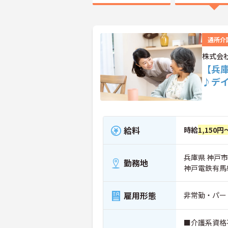
通所介
株式会
【兵
♪デ
給料
時給
1,150円
兵庫県 神戸市
勤務地
神戸電鉄有馬
雇用形態
非常勤・パー
■介護系資格