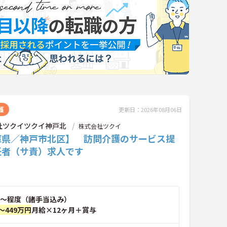
護
更新日：2026年08月06日
社ツクイツクイ神戸北
株式会社ツクイ
庫県／神戸市北区】 訪問介護のサービス提
任者（サ責）求人です
～程度（諸手当込み）
～449万円
月給×12ヶ月＋賞与