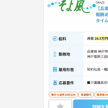
OKAZE
【兵
報酬
タイ
給料
月収
26.5万
兵庫県 神戸市
勤務地
神戸電鉄三田
雇用形態
契約社員・嘱
応募要件
■介護職員初
駅から徒歩10分以内
車通勤可
無資格O
詳細を