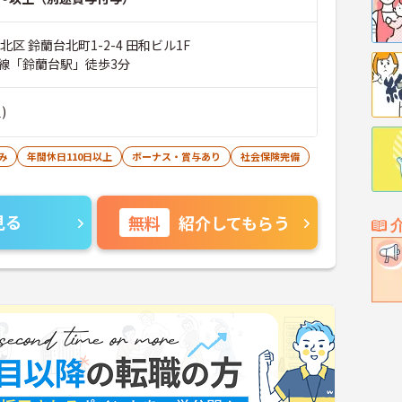
北区 鈴蘭台北町1-2-4 田和ビル1F
線「鈴蘭台駅」徒歩3分
)
み
年間休日110日以上
ボーナス・賞与あり
社会保険完備
見る
無料
紹介してもらう