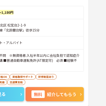
～1,180円
北区 松宮台2-1-9
線「北鈴蘭台駅」徒歩15分
ト・アルバイト
不問 ※無資格者:入社半年以内に会社負担で認知症介
講 ■普通自動車運転免許(AT限定可) 必須 ■経験不
格OK
資格取得サポート
研修制度あり
完備
交通費支給
見る
無料
紹介してもらう