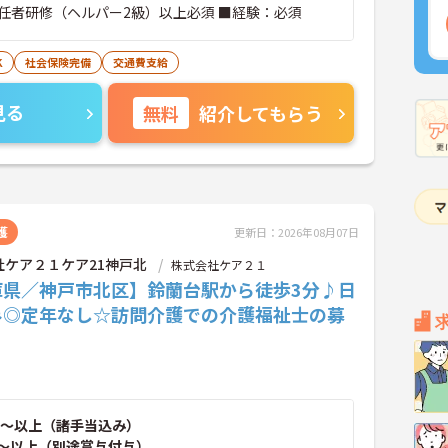
任者研修（ヘルパー2級）以上必須 ■経験：必須
K
社会保険完備
交通費支給
見る
無料
紹介してもらう
護
更新日：2026年08月07日
社ケア２１ケア21神戸北
株式会社ケア２１
庫県／神戸市北区】鈴蘭台駅から徒歩3分♪日
み◎定年なし☆訪問介護での介護福祉士の募
～以上（諸手当込み）
～以上（別途賞与付与）