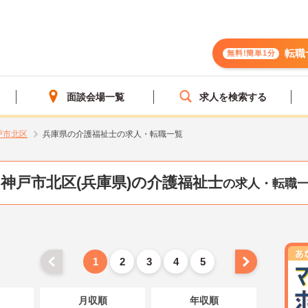
転職
無料!簡単1分
面談会場一覧
求人を検索する
戸市北区
兵庫県の介護福祉士の求人・転職一覧
神戸市北区(兵庫県)の介護福祉士
の求人・転職
1
2
3
4
5
月収順
年収順