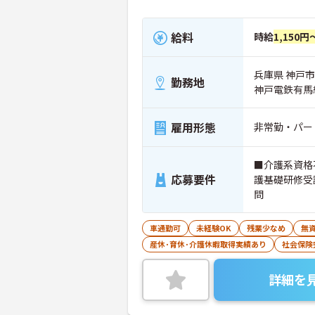
給料
時給
1,150円
兵庫県 神戸市
勤務地
神戸電鉄有馬
雇用形態
非常勤・パー
■介護系資格
応募要件
護基礎研修受
問
車通勤可
未経験OK
残業少なめ
無資
産休･育休･介護休暇取得実績あり
社会保険
詳細を