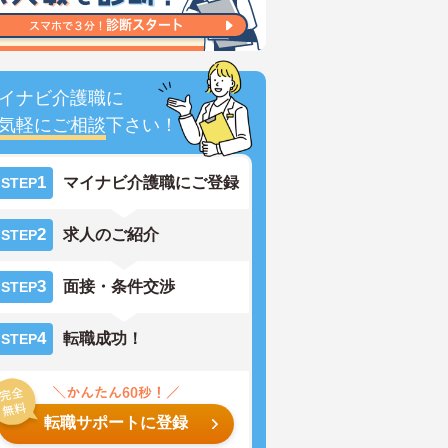
イナビ介護職に
気軽にご相談
下さい！
1
マイナビ介護職にご登録
STEP
2
求人のご紹介
STEP
3
面接・条件交渉
STEP
4
転職成功！
STEP
転職サポートに登録