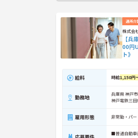
通所介
株式会
【兵
00円
ト》
給料
時給
1,150円
兵庫県 神戸市北
勤務地
神戸電鉄三田
雇用形態
非常勤・パー
■普通自動車
応募要件