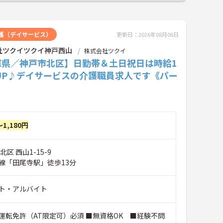
護（デイサービス）
更新日：2026年08月06日
社ツクイツクイ神戸西山
株式会社ツクイ
庫県／神戸市北区】日勤帯＆土日祝日は時給1
UP♪デイサービスの介護職員求人です《パー
～1,180円
区 西山1-15-9
線「田尾寺駅」徒歩13分
ト・アルバイト
運転免許（AT限定可）必須 ■無資格OK ■経験不問