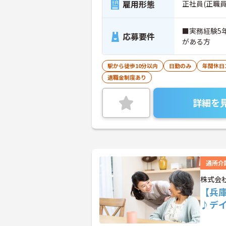
雇用形態
正社員(正職員
■実務経験5
応募要件
がある方
駅から徒歩10分以内
日勤のみ
年間休日
退職金制度あり
詳細を
通所介
株式会
【兵
♪デ