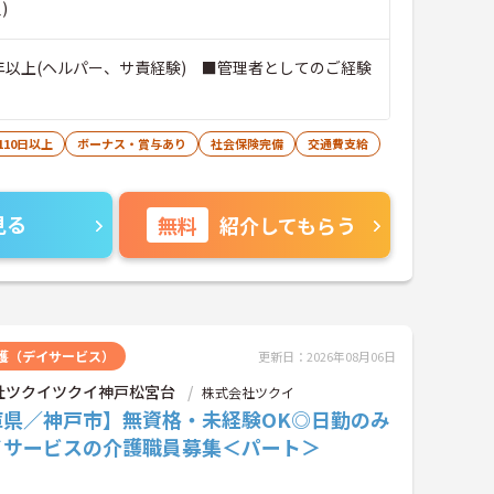
)
年以上(ヘルパー、サ責経験) ■管理者としてのご経験
110日以上
ボーナス・賞与あり
社会保険完備
交通費支給
見る
無料
紹介してもらう
護（デイサービス）
更新日：2026年08月06日
社ツクイツクイ神戸松宮台
株式会社ツクイ
庫県／神戸市】無資格・未経験OK◎日勤のみ
イサービスの介護職員募集＜パート＞