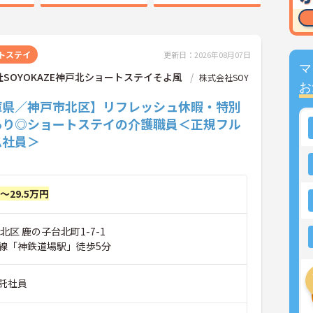
トステイ
更新日：2026年08月07日
マ
SOYOKAZE神戸北ショートステイそよ風
株式会社SOY
お
庫県／神戸市北区】リフレッシュ休暇・特別
あり◎ショートステイの介護職員＜正規フル
ム社員＞
円～29.5万円
北区 鹿の子台北町1-7-1
線「神鉄道場駅」徒歩5分
託社員