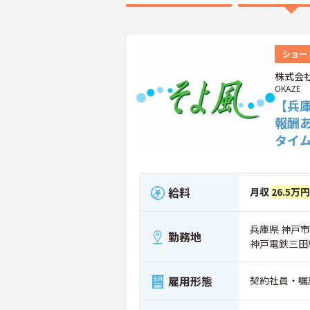
ショー
株式会社
OKAZE
【兵
報酬
タイ
給料
月収
26.5万
兵庫県 神戸市
勤務地
神戸電鉄三田
雇用形態
契約社員・嘱