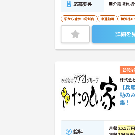
応募要件
■介護職員初
駅から徒歩10分以内
車通勤可
無資格O
詳細を
訪問介
株式会
【兵
勤の
集！
月収
25.5万円
給料
年収
306万円