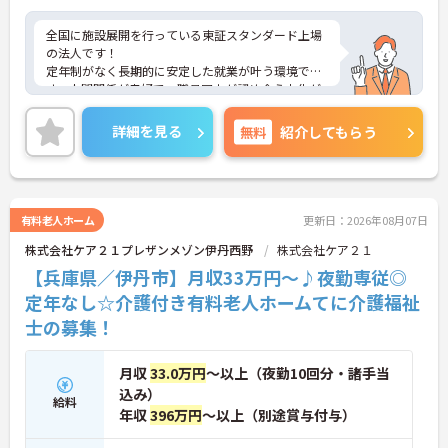
全国に施設展開を行っている東証スタンダード上場
の法人です！
定年制がなく長期的に安定した就業が叶う環境で
す。人間関係が良好で、職員同士が認め合う文化が
根付いています。
ご興味のある方には、面接対策ポイントなど、さら
詳細を見る
無料
紹介してもらう
に詳細をご案内しますのでお気軽にご相談くださ
い！
有料老人ホーム
更新日：2026年08月07日
株式会社ケア２１プレザンメゾン伊丹西野
株式会社ケア２１
【兵庫県／伊丹市】月収33万円～♪夜勤専従◎
定年なし☆介護付き有料老人ホームてに介護福祉
士の募集！
月収
33.0万円
～以上（夜勤10回分・諸手当
込み）
給料
年収
396万円
～以上（別途賞与付与）