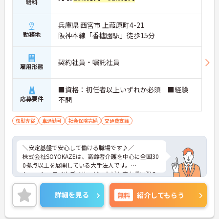
給料
兵庫県 西宮市 上葭原町4-21
勤務地
阪神本線「香櫨園駅」徒歩15分
契約社員・嘱託社員
雇用形態
■資格：初任者以上いずれか必須 ■経験
応募要件
不問
夜勤専従
車通勤可
社会保険完備
交通費支給
＼安定基盤で安心して働ける職場です♪／
株式会社SOYOKAZEは、高齢者介護を中心に全国30
0拠点以上を展開している大手法人です。
ショートステイやデイサービスなど在宅支援に強み
があり、地域に根ざしたサービス提供を大切にして
います。
詳細を見る
無料
紹介してもらう
多職種が連携しながら利用者様の生活全体を支える
体制が整っており、日中から夜間まで一貫したケア
に関われる環境です。