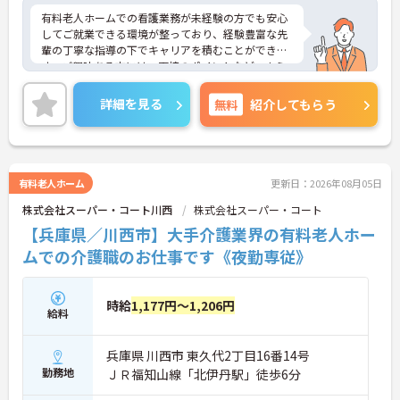
有料老人ホームでの看護業務が未経験の方でも安心
してご就業できる環境が整っており、経験豊富な先
輩の丁寧な指導の下でキャリアを積むことができま
す。ご興味ある方には、面接のポイントなど、さら
に詳細をお話致しますのでお気軽にご相談くださ
い。
詳細を見る
無料
紹介してもらう
有料老人ホーム
更新日：2026年08月05日
株式会社スーパー・コート川西
株式会社スーパー・コート
【兵庫県／川西市】大手介護業界の有料老人ホー
ムでの介護職のお仕事です《夜勤専従》
時給
1,177円～1,206円
給料
兵庫県 川西市 東久代2丁目16番14号
勤務地
ＪＲ福知山線「北伊丹駅」徒歩6分