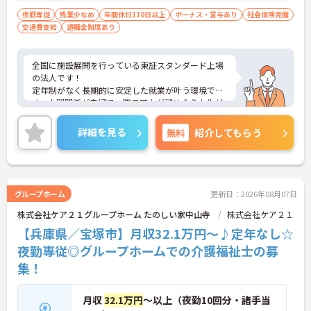
夜勤専従
残業少なめ
年間休日110日以上
ボーナス・賞与あり
社会保険完備
交通費支給
退職金制度あり
全国に施設展開を行っている東証スタンダード上場
の法人です！
定年制がなく長期的に安定した就業が叶う環境で
す。人間関係が良好で、職員同士が認め合う文化が
根付いています。
ご興味のある方には、面接対策ポイントなど、さら
詳細を見る
無料
紹介してもらう
に詳細をご案内しますのでお気軽にご相談くださ
い！
グループホーム
更新日：2026年08月07日
株式会社ケア２１グループホーム たのしい家中山寺
株式会社ケア２１
【兵庫県／宝塚市】月収32.1万円～♪定年なし☆
夜勤専従◎グループホームでの介護福祉士の募
集！
月収
32.1万円
～以上（夜勤10回分・諸手当