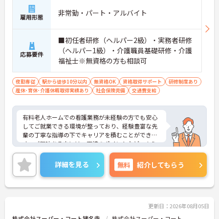
非常勤・パート・アルバイト
雇用形態
■初任者研修（ヘルパー2級）・実務者研修
（ヘルパー1級）・介護職員基礎研修・介護
応募要件
福祉士※無資格の方も相談可
夜勤専従
駅から徒歩10分以内
無資格OK
資格取得サポート
研修制度あり
産休･育休･介護休暇取得実績あり
社会保険完備
交通費支給
有料老人ホームでの看護業務が未経験の方でも安心
してご就業できる環境が整っており、経験豊富な先
輩の丁寧な指導の下でキャリアを積むことができま
す。ご興味ある方には、面接のポイントなど、さら
に詳細をお話致しますのでお気軽にご相談くださ
い。
詳細を見る
無料
紹介してもらう
更新日：2026年08月05日
株式会社スーパー・コート猪名寺
株式会社スーパー・コート