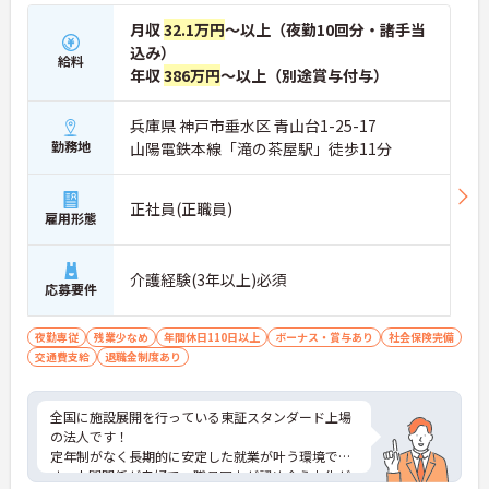
月収
32.1万円
～以上（夜勤10回分・諸手当
込み）
給料
年収
386万円
～以上（別途賞与付与）
兵庫県 神戸市垂水区 青山台1-25-17
勤務地
山陽電鉄本線「滝の茶屋駅」徒歩11分
正社員(正職員)
雇用形態
介護経験(3年以上)必須
応募要件
夜勤専従
残業少なめ
年間休日110日以上
ボーナス・賞与あり
社会保険完備
交通費支給
退職金制度あり
全国に施設展開を行っている東証スタンダード上場
の法人です！
定年制がなく長期的に安定した就業が叶う環境で
す。人間関係が良好で、職員同士が認め合う文化が