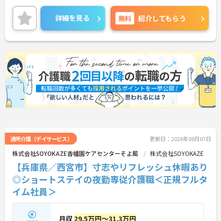
実しているのでライフスタイルに合わせてながく働
くことが出来る環境が整っております！
詳細を見る
無料
紹介してもらう
ご興味ある方には、面接のポイントなど、さらに詳
細をお話致しますのでお気軽にご相談ください。
通所介護（デイサービス）
更新日：2026年08月07日
株式会社SOYOKAZE香櫨園ケアセンターそよ風
株式会社SOYOKAZE
【兵庫県／西宮市】寸志やリフレッシュ休暇あり
◎ショートステイの夜勤専従介護職＜正規フルタ
イム社員＞
月収
29.5万円～31.3万円