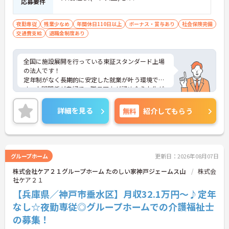
応募要件
■ 未経験でも安心の教育体制♪
夜勤専従
残業少なめ
年間休日110日以上
ボーナス・賞与あり
社会保険完備
基礎からしっかり学べる環境があります。
交通費支給
退職金制度あり
・入社時研修＋OJTで丁寧にフォロー
・サービス別・個別研修も充実
・段階的にスキルアップが可能
全国に施設展開を行っている東証スタンダード上場
→ 初めての介護でも安心してスタートできます
の法人です！
定年制がなく長期的に安定した就業が叶う環境で
■ 多職種連携でスキルが広がる！
す。人間関係が良好で、職員同士が認め合う文化が
根付いています。
チームで支えるから安心感◎
ご興味のある方には、面接対策ポイントなど、さら
詳細を見る
無料
・職種を超えて相談しやすい雰囲気
紹介してもらう
に詳細をご案内しますのでお気軽にご相談くださ
・全国展開のノウハウを学べる
い！
・様々な介護度の利用者様に関われる
→ 幅広い経験ができる職場です
グループホーム
更新日：2026年08月07日
株式会社ケア２１グループホーム たのしい家神戸ジェームス山
株式会
社ケア２１
【兵庫県／神戸市垂水区】月収32.1万円～♪定年
なし☆夜勤専従◎グループホームでの介護福祉士
の募集！