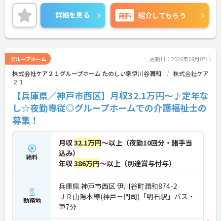
根付いています。
ご興味のある方には、面接対策ポイントなど、さら
詳細を見る
無料
紹介してもらう
に詳細をご案内しますのでお気軽にご相談くださ
い！
グループホーム
更新日：2026年08月07日
株式会社ケア２１グループホーム たのしい家伊川谷潤和
株式会社ケア
２１
【兵庫県／神戸市西区】月収32.1万円～♪定年な
し☆夜勤専従◎グループホームでの介護福祉士の
募集！
月収
32.1万円
～以上（夜勤10回分・諸手当
込み）
給料
年収
386万円
～以上（別途賞与付与）
兵庫県 神戸市西区 伊川谷町潤和874-2
ＪＲ山陽本線(神戸－門司)「明石駅」バス・
勤務地
車7分