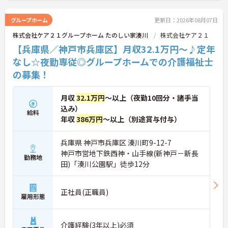
医療依存度の異なる方にも対応しているため、幅広
い経験を積みながらスキルアップも目指せます。
グループホーム
更新日：2026年08月07日
また、「残業ほぼなし」で働きやすさにも配慮され
株式会社ケア２１グループホーム たのしい家湊川
株式会社ケア２１
ており、無理なく長く続けやすい点も魅力です。
未経験からスタートされる方も、研修やOJTを通じ
【兵庫県／神戸市兵庫区】月収32.1万円～♪定年
て安心して業務に慣れていける環境になっていま
なし☆夜勤専従◎グループホームでの介護福祉士
す。
の募集！
■ 「残業ほぼなし」で安心勤務♪
月収
32.1万円
～以上（夜勤10回分・諸手当
込み）
プライベートも大切にできる働き方が叶います。
給料
・業務は勤務時間内での完結を前提
年収
386万円
～以上（別途賞与付与）
・年間休日107日＋リフレッシュ休暇17日
・無理のないシフトで継続しやすい環境
兵庫県 神戸市兵庫区 湊川町9-12-7
→ メリハリのある働き方を大切にしています
神戸市営地下鉄西神・山手線(新神戸－新長
勤務地
田)「湊川公園駅」徒歩12分
■ 夜勤専従で落ち着いた環境◎
夜間帯に集中してケアに向き合えます。
・勤務時間は16:30～翌9:30
正社員(正職員)
雇用形態
・巡視・記録など流れが整理された業務
・落ち着いて利用者様と関われる体制
→ 夜勤経験を活かしたい方にもおすすめです
介護経験(3年以上)必須