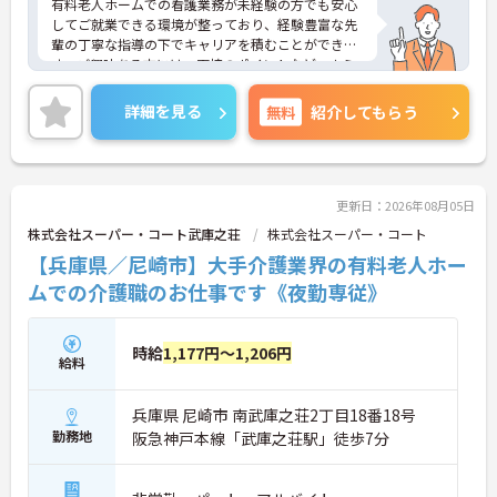
有料老人ホームでの看護業務が未経験の方でも安心
してご就業できる環境が整っており、経験豊富な先
輩の丁寧な指導の下でキャリアを積むことができま
す。ご興味ある方には、面接のポイントなど、さら
に詳細をお話致しますのでお気軽にご相談くださ
い。
詳細を見る
無料
紹介してもらう
更新日：2026年08月05日
株式会社スーパー・コート武庫之荘
株式会社スーパー・コート
【兵庫県／尼崎市】大手介護業界の有料老人ホー
ムでの介護職のお仕事です《夜勤専従》
時給
1,177円～1,206円
給料
兵庫県 尼崎市 南武庫之荘2丁目18番18号
勤務地
阪急神戸本線「武庫之荘駅」徒歩7分