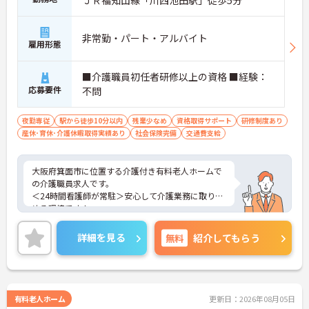
非常勤・パート・アルバイト
雇用形態
■介護職員初任者研修以上の資格 ■経験：
応募要件
不問
夜勤専従
駅から徒歩10分以内
残業少なめ
資格取得サポート
研修制度あり
産休･育休･介護休暇取得実績あり
社会保険完備
交通費支給
大阪府箕面市に位置する介護付き有料老人ホームで
の介護職員求人です。
＜24時間看護師が常駐＞安心して介護業務に取り組
める環境です！
＜夜勤専従＞日中の時間を有効活用したい方にもお
すすめです。
詳細を見る
無料
紹介してもらう
＜資格を活かす＞入居者様が安心・安全でいきいき
と生活していけるようサポートされています。
ご興味のある方には、面接対策ポイント等、さらに
詳細をお話ししますのでお気軽にご相談ください！
有料老人ホーム
更新日：2026年08月05日