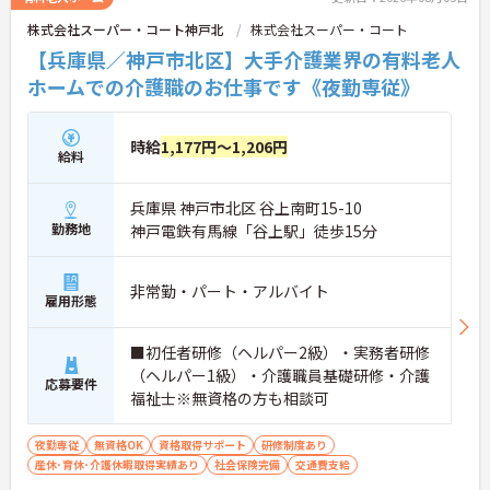
株式会社スーパー・コート神戸北
株式会社スーパー・コート
【兵庫県／神戸市北区】大手介護業界の有料老人
ホームでの介護職のお仕事です《夜勤専従》
時給
1,177円～1,206円
給料
兵庫県 神戸市北区 谷上南町15-10
勤務地
神戸電鉄有馬線「谷上駅」徒歩15分
非常勤・パート・アルバイト
雇用形態
■初任者研修（ヘルパー2級）・実務者研修
（ヘルパー1級）・介護職員基礎研修・介護
応募要件
福祉士※無資格の方も相談可
夜勤専従
無資格OK
資格取得サポート
研修制度あり
産休･育休･介護休暇取得実績あり
社会保険完備
交通費支給