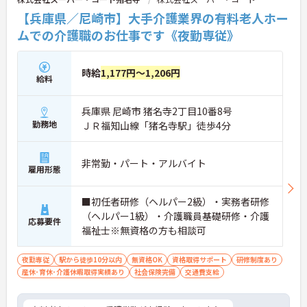
【兵庫県／尼崎市】大手介護業界の有料老人ホー
ムでの介護職のお仕事です《夜勤専従》
時給
1,177円～1,206円
給料
兵庫県 尼崎市 猪名寺2丁目10番8号
勤務地
ＪＲ福知山線「猪名寺駅」徒歩4分
非常勤・パート・アルバイト
雇用形態
■初任者研修（ヘルパー2級）・実務者研修
（ヘルパー1級）・介護職員基礎研修・介護
応募要件
福祉士※無資格の方も相談可
夜勤専従
駅から徒歩10分以内
無資格OK
資格取得サポート
研修制度あり
産休･育休･介護休暇取得実績あり
社会保険完備
交通費支給