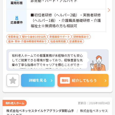
非常勤・パート・アルバイト
雇用形態
■初任者研修（ヘルパー2級）・実務者研修
（ヘルパー1級）・介護職員基礎研修・介護
応募要件
福祉士※無資格の方も相談可
夜勤専従
駅から徒歩10分以内
資格取得サポート
研修制度あり
産休･育休･介護休暇取得実績あり
社会保険完備
交通費支給
有料老人ホームでの看護業務が未経験の方でも安心
してご就業できる環境が整っており、経験豊富な先
輩の丁寧な指導の下でキャリアを積むことができま
す。ご興味ある方には、面接のポイントなど、さら
に詳細をお話致しますのでお気軽にご相談くださ
い。
詳細を見る
無料
紹介してもらう
有料老人ホーム
更新日：2026年08月04日
株式会社ベネッセスタイルケアグランダ御影山手
株式会社ベネッセス
タイルケア