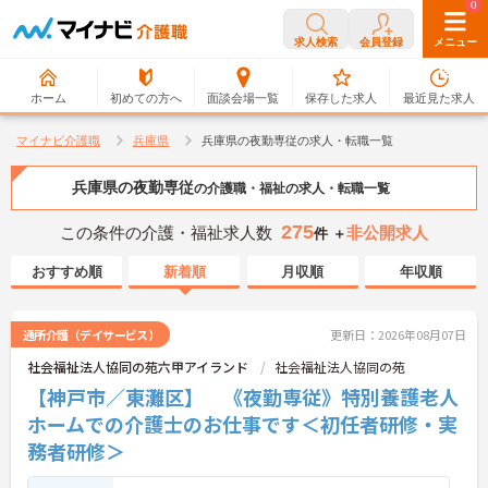
0
0
求人検索
会員登録
メニュー
ホーム
初めての方へ
面談会場一覧
保存した求人
最近見た求人
マイナビ介護職
兵庫県
兵庫県の夜勤専従の求人・転職一覧
兵庫県の夜勤専従
の介護職・福祉の求人・転職一覧
275
この条件の介護・福祉求人数
非公開求人
件 ＋
おすすめ順
新着順
月収順
年収順
通所介護（デイサービス）
更新日：2026年08月07日
社会福祉法人協同の苑六甲アイランド
社会福祉法人協同の苑
【神戸市／東灘区】 《夜勤専従》特別養護老人
ホームでの介護士のお仕事です＜初任者研修・実
務者研修＞