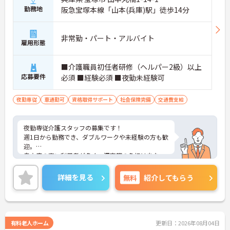
勤務地
阪急宝塚本線「山本(兵庫)駅」徒歩14分
非常勤・パート・アルバイト
雇用形態
■介護職員初任者研修（ヘルパー2級）以上
応募要件
必須 ■経験必須 ■夜勤未経験可
夜勤専従
車通勤可
資格取得サポート
社会保険完備
交通費支給
夜勤専従介護スタッフの募集です！
週1日から勤務でき、ダブルワークや未経験の方も歓
迎。
自立度の高い利用者が多く、深夜帯の負担は少な
め。
資格取得支援や昇給・賞与など福利厚生も充実して
詳細を見る
無料
紹介してもらう
おり、車・バイク通勤も可能で通勤も便利です。ご
興味がある方は、ご面接のポイントをお伝えします
ので、お気軽にお問い合わせください。
有料老人ホーム
更新日：2026年08月04日