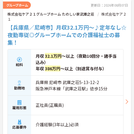
グループホーム
更新日：2026年08月07日
株式会社ケア２１グループホーム たのしい家武庫之荘
株式会社ケア２
１
【兵庫県／尼崎市】月収32.1万円～♪定年なし☆
夜勤専従◎グループホームでの介護福祉士の募
集！
月収
32.1万円
～以上（夜勤10回分・諸手当
込み）
給料
年収
386万円
～以上（別途賞与付与）
兵庫県 尼崎市 武庫之荘5-13-12-2
勤務地
阪急神戸本線「武庫之荘駅」徒歩15分
正社員(正職員)
雇用形態
介護経験(3年以上)必須
応募要件