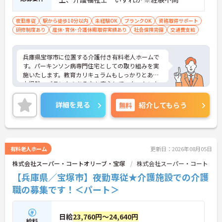
夜勤専従
駅から徒歩10分以内
未経験OK
ブランクOK
資格取得サポート
研修制度あり
産休･育休･介護休暇取得実績あり
社会保険完備
交通費支給
兵庫県宝塚市に位置する介護付き有料老人ホームで
す。パーキンソン病専門住宅としての取り組みを実
施いたします。教育カリキュラムもしっかりとあり
未経験・ブランクのある方も安心してスタートいた
だけます。週2日～、1回のご勤務でしっかり稼ぎた
い方にもおすすめです。
詳細を見る
無料
紹介してもらう
ご興味ある方には、面接対策ポイントなど、さらに
詳細をお話しいたしますのでお気軽にご相談くださ
い！
有料老人ホーム
更新日：2026年08月05日
株式会社スーパー・コートオリーブ・宝塚
株式会社スーパー・コート
【兵庫県／宝塚市】夜勤専従★介護施設での介護
職の募集です！＜パート＞
日給
23,760円～24,640円
給料