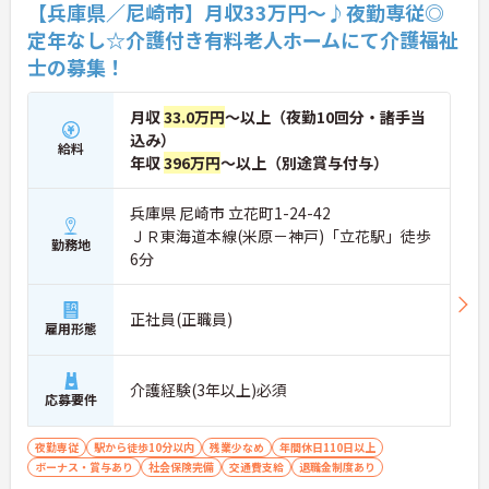
【兵庫県／尼崎市】月収33万円～♪夜勤専従◎
定年なし☆介護付き有料老人ホームにて介護福祉
士の募集！
月収
33.0万円
～以上（夜勤10回分・諸手当
込み）
給料
年収
396万円
～以上（別途賞与付与）
兵庫県 尼崎市 立花町1-24-42
ＪＲ東海道本線(米原－神戸)「立花駅」徒歩
勤務地
6分
正社員(正職員)
雇用形態
介護経験(3年以上)必須
応募要件
夜勤専従
駅から徒歩10分以内
残業少なめ
年間休日110日以上
ボーナス・賞与あり
社会保険完備
交通費支給
退職金制度あり