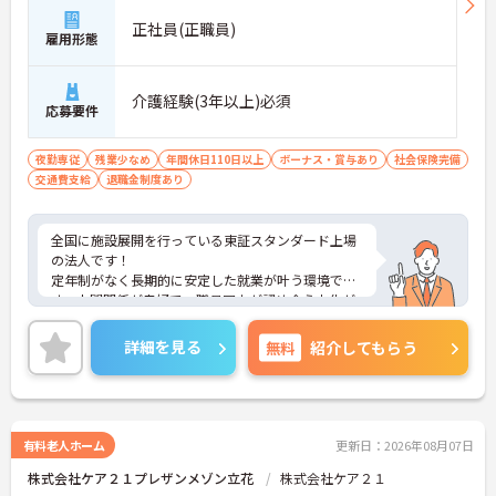
正社員(正職員)
雇用形態
介護経験(3年以上)必須
応募要件
夜勤専従
残業少なめ
年間休日110日以上
ボーナス・賞与あり
社会保険完備
交通費支給
退職金制度あり
全国に施設展開を行っている東証スタンダード上場
の法人です！
定年制がなく長期的に安定した就業が叶う環境で
す。人間関係が良好で、職員同士が認め合う文化が
根付いています。
ご興味のある方には、面接対策ポイントなど、さら
詳細を見る
無料
紹介してもらう
に詳細をご案内しますのでお気軽にご相談くださ
い！
有料老人ホーム
更新日：2026年08月07日
株式会社ケア２１プレザンメゾン立花
株式会社ケア２１