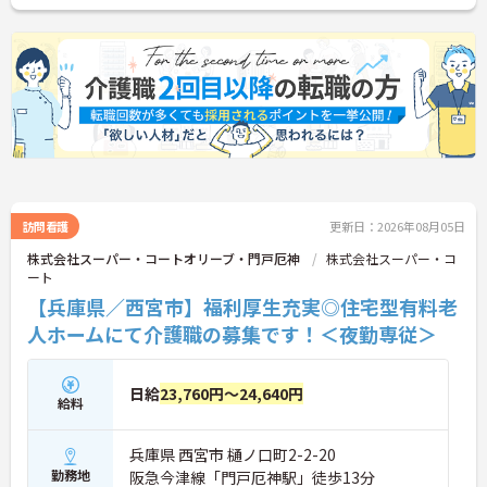
訪問看護
更新日：2026年08月05日
株式会社スーパー・コートオリーブ・門戸厄神
株式会社スーパー・コ
ート
【兵庫県／西宮市】福利厚生充実◎住宅型有料老
人ホームにて介護職の募集です！＜夜勤専従＞
日給
23,760円～24,640円
給料
兵庫県 西宮市 樋ノ口町2-2-20
勤務地
阪急今津線「門戸厄神駅」徒歩13分