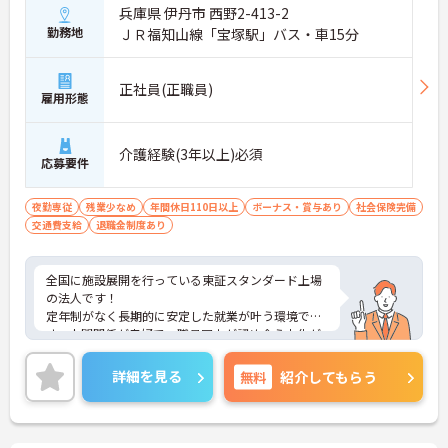
兵庫県 伊丹市 西野2-413-2
勤務地
ＪＲ福知山線「宝塚駅」バス・車15分
正社員(正職員)
雇用形態
介護経験(3年以上)必須
応募要件
夜勤専従
残業少なめ
年間休日110日以上
ボーナス・賞与あり
社会保険完備
交通費支給
退職金制度あり
全国に施設展開を行っている東証スタンダード上場
の法人です！
定年制がなく長期的に安定した就業が叶う環境で
す。人間関係が良好で、職員同士が認め合う文化が
根付いています。
ご興味のある方には、面接対策ポイントなど、さら
詳細を見る
無料
紹介してもらう
に詳細をご案内しますのでお気軽にご相談くださ
い！