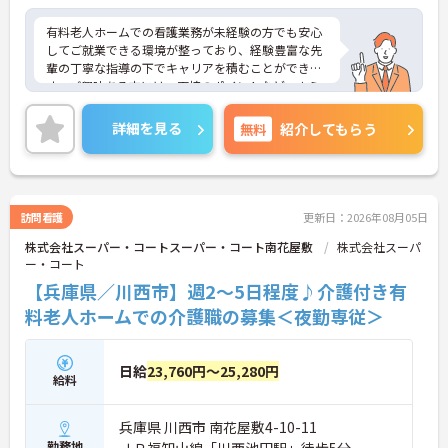
有料老人ホームでの看護業務が未経験の方でも安心
してご就業できる環境が整っており、経験豊富な先
輩の丁寧な指導の下でキャリアを積むことができま
す。ご興味ある方には、面接のポイントなど、さら
に詳細をお話致しますのでお気軽にご相談くださ
い。
詳細を見る
無料
紹介してもらう
訪問看護
更新日：2026年08月05日
株式会社スーパー・コートスーパー・コート南花屋敷
株式会社スーパ
ー・コート
【兵庫県／川西市】週2～5日程度♪介護付き有
料老人ホームでの介護職の募集＜夜勤専従＞
日給
23,760円～25,280円
給料
兵庫県 川西市 南花屋敷4-10-11
勤務地
ＪＲ福知山線「川西池田駅」徒歩5分