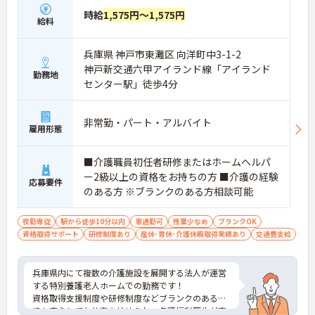
時給
1,575円～1,575円
給料
兵庫県 神戸市東灘区 向洋町中3-1-2
神戸新交通六甲アイランド線「アイランド
勤務地
センター駅」徒歩4分
非常勤・パート・アルバイト
雇用形態
■介護職員初任者研修またはホームヘルパ
ー2級以上の資格をお持ちの方 ■介護の経験
応募要件
のある方 ※ブランクのある方相談可能
夜勤専従
駅から徒歩10分以内
車通勤可
残業少なめ
ブランクOK
資格取得サポート
研修制度あり
産休･育休･介護休暇取得実績あり
交通費支給
兵庫県内にて複数の介護施設を展開する法人が運営
する特別養護老人ホームでの勤務です！
資格取得支援制度や研修制度などブランクのある方
でも安心してお仕事を始められ、各種福利厚生が充