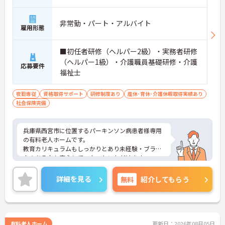
非常勤・パート・アルバイト
雇用形態
■初任者研修（ヘルパー2級）・実務者研修
（ヘルパー1級）・介護職員基礎研修・介護
応募要件
福祉士
夜勤専従
資格取得サポート
研修制度あり
産休･育休･介護休暇取得実績あり
社会保険完備
兵庫県西宮市に位置するパーキンソン病患者様専用
の有料老人ホームです。
教育カリキュラムもしっかりとあり未経験・ブラン
クのある方も安心してスタートいただけます。
福利厚生充実！残業少なめ◎
ご興味ある方には、面接対策ポイントなど、さらに
詳細を見る
無料
紹介してもらう
詳細をお話しいたしますのでお気軽にご相談くださ
い！
有料老人ホーム
更新日：2026年08月05日