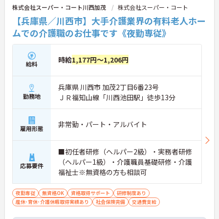
株式会社スーパー・コート川西加茂
株式会社スーパー・コート
【兵庫県／川西市】大手介護業界の有料老人ホー
ムでの介護職のお仕事です《夜勤専従》
時給
1,177円～1,206円
給料
兵庫県 川西市 加茂2丁目6番23号
勤務地
ＪＲ福知山線「川西池田駅」徒歩13分
非常勤・パート・アルバイト
雇用形態
■初任者研修（ヘルパー2級）・実務者研修
（ヘルパー1級）・介護職員基礎研修・介護
応募要件
福祉士※無資格の方も相談可
夜勤専従
無資格OK
資格取得サポート
研修制度あり
産休･育休･介護休暇取得実績あり
社会保険完備
交通費支給