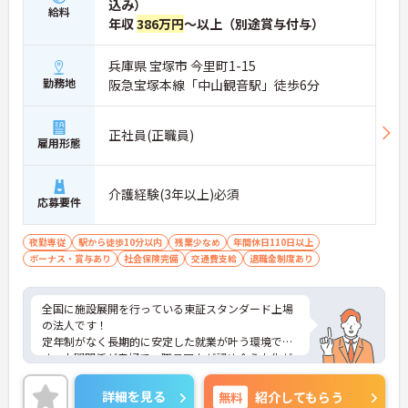
込み）
給料
年収
386万円
～以上（別途賞与付与）
兵庫県 宝塚市 今里町1-15
勤務地
阪急宝塚本線「中山観音駅」徒歩6分
正社員(正職員)
雇用形態
介護経験(3年以上)必須
応募要件
夜勤専従
駅から徒歩10分以内
残業少なめ
年間休日110日以上
ボーナス・賞与あり
社会保険完備
交通費支給
退職金制度あり
全国に施設展開を行っている東証スタンダード上場
の法人です！
定年制がなく長期的に安定した就業が叶う環境で
す。人間関係が良好で、職員同士が認め合う文化が
根付いています。
ご興味のある方には、面接対策ポイントなど、さら
詳細を見る
無料
紹介してもらう
に詳細をご案内しますのでお気軽にご相談くださ