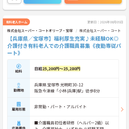
い！
有料老人ホーム
更新日：2026年08月05日
株式会社スーパー・コートオリーブ・宝塚
株式会社スーパー・コート
【兵庫県／宝塚市】福利厚生充実♪未経験OK◎
介護付き有料老人での介護職員募集《夜勤専従パ
ート》
日給
25,200円～25,280円
給料
兵庫県 宝塚市 光明町30-12
勤務地
阪急今津線「小林(兵庫)駅」徒歩8分
非常勤・パート・アルバイト
雇用形態
■介護職員初任者研修（ヘルパー2級）以
応募要件
上、介護福祉士 いずれか ※経験不問