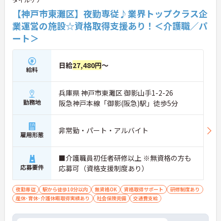
【神戸市東灘区】夜勤専従♪業界トップクラス企
業運営の施設☆資格取得支援あり！＜介護職／パ
ート＞
日給
27,480円
～
給料
兵庫県 神戸市東灘区 御影山手1-2-26
勤務地
阪急神戸本線「御影(阪急)駅」徒歩5分
非常勤・パート・アルバイト
雇用形態
■介護職員初任者研修以上 ※無資格の方も
応募要件
応募可（資格支援制度あり）
夜勤専従
駅から徒歩10分以内
無資格OK
資格取得サポート
研修制度あり
産休･育休･介護休暇取得実績あり
社会保険完備
交通費支給