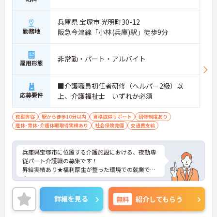
兵庫県 宝塚市 光明町30-12
勤務地
阪急今津線「小林(兵庫)駅」徒歩9分
非常勤・パート・アルバイト
雇用形態
■介護職員初任者研修（ヘルパー2級）以
応募要件
上、介護福祉士 いずれか必須
夜勤専従
駅から徒歩10分以内
資格取得サポート
研修制度あり
産休･育休･介護休暇取得実績あり
社会保険完備
交通費支給
兵庫県宝塚市に位置する介護施設における、夜勤専
従パート介護職の募集です！
昇給実績あり★福利厚生が整った環境での就業です
♪
ご興味ある方には、面接対策ポイントなど、さらに
詳細をお話しいたしますのでお気軽にご相談くださ
詳細を見る
無料
紹介してもらう
い。