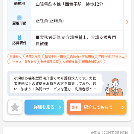
勤務地
山陽電鉄本線「西舞子駅」徒歩12分
正社員(正職員)
雇用形態
■実務者研修 ※介護福祉士、介護支援専門
応募要件
員歓迎
車通勤可
残業少なめ
住宅手当・補助
託児所・育児補助
年間休日110日以上
ボーナス・賞与あり
社会保険完備
交通費支給
退職金制度あり
小規模多機能型居宅介護での介護職求人です。実務
者研修以上の資格をお持ちの方を募集しており、通
い・泊まり・訪問のサービスを通じて利用者様とじ
っくり向き合うことができます。全社的なノーリフ
ティングの実践により身体負担が軽減されているほ
か、1on1のメンター制度による手厚い入社後フォロ
詳細を見る
無料
紹介してもらう
ーがあるため、新しい環境でも安心して業務を始め
られます。お休みもしっかり確保できる環境で、グ
ループ内保育園の利用補助や保育手当・扶養手当な
どの子育て支援も充実しており、ライフステージが
変化しても働きやすい職場です。資格取得費用の法
更新日：2026年08月07日