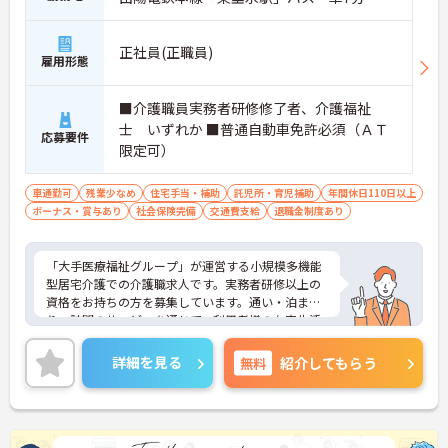
正社員(正職員)
雇用形態
■介護職員実務者研修修了者、介護福祉
士 いずれか ■普通自動車免許必須（ＡＴ
応募要件
限定可）
車通勤可
残業少なめ
住宅手当・補助
託児所・育児補助
年間休日110日以上
ボーナス・賞与あり
社会保険完備
交通費支給
退職金制度あり
「大手医療福祉グループ」が運営する小規模多機能
型居宅介護での介護職求人です。実務者研修以上の
資格をお持ちの方を募集しています。通い・泊ま
り・訪問のサービスを通じて、利用者様の在宅生活
をきめ細やかにサポートしていただきます。こちら
の事業所は子育て世代への理解が非常に深く、グル
詳細を見る
無料
紹介してもらう
ープ内託児施設の利用や子の看護休暇はもちろん、
学校行事等のお休みもシフトでしっかり考慮しても
らえるのが大きな魅力です。また、「リロクラブ」
への加入やお誕生日のプレゼントなど、大規模グル
ープならではのユニークで手厚い福利厚生も整って