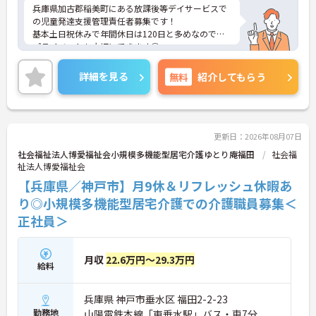
兵庫県加古郡稲美町にある放課後等デイサービスで
の児童発達支援管理責任者募集です！
基本土日祝休みで年間休日は120日と多めなので、
プライベートも大切にできます◎
育休・産休の取得実績もあり、ライフスタイルの変
化があっても長く働きやすい環境です♪
詳細を見る
無料
紹介してもらう
ご興味のある方には、面接対策ポイントなど、さら
に詳細をお話しいたしますのでお気軽にご相談くだ
さい！
更新日：2026年08月07日
社会福祉法人博愛福祉会小規模多機能型居宅介護ゆとり庵福田
社会福
祉法人博愛福祉会
【兵庫県／神戸市】月9休＆リフレッシュ休暇あ
り◎小規模多機能型居宅介護での介護職員募集＜
正社員＞
月収
22.6万円～29.3万円
給料
兵庫県 神戸市垂水区 福田2-2-23
勤務地
山陽電鉄本線「東垂水駅」バス・車7分