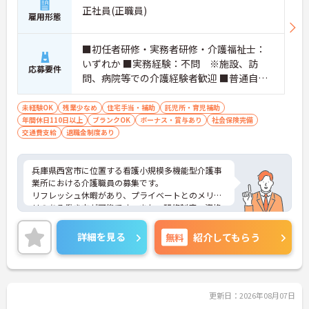
正社員(正職員)
・丁寧な研修制度が整っているため、小規模多機能
雇用形態
での勤務が初めての方でも安心して業務をスタート
できます。
■初任者研修・実務者研修・介護福祉士：
・資格取得支援制度を活用して介護福祉士などの上
位資格に挑戦でき、モチベーションを高く保ちなが
いずれか ■実務経験：不問 ※施設、訪
応募要件
ら成長できます。
問、病院等での介護経験者歓迎 ■普通自動
車運転免許：必須（送迎あり）
【定年以降も働き方を変えて長く活躍している職員
未経験OK
残業少なめ
住宅手当・補助
託児所・育児補助
が多数在籍する、長期就業に最適な職場です】
年間休日110日以上
ブランクOK
ボーナス・賞与あり
社会保険完備
・定年後も再雇用で65歳を超えて活躍している方が
交通費支給
退職金制度あり
多く、ライフスタイルに合わせて働き方を変えなが
ら長く定着できる環境です。
兵庫県西宮市に位置する看護小規模多機能型介護事
業所における介護職員の募集です。
リフレッシュ休暇があり、プライベートとのメリハ
リのある働き方が可能です。また、研修制度・資格
取得支援制度があり、働きながらスキルアップが目
指せます。
詳細を見る
無料
紹介してもらう
ご興味のある方には、面接対策ポイントなど、さら
に詳細をご案内しますのでお気軽にご相談くださ
い！
更新日：2026年08月07日