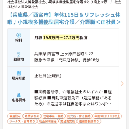
社会福祉法人博愛福祉会小規模多機能型居宅介護ゆとり庵上ヶ原
社会
福祉法人博愛福祉会
【兵庫県／西宮市】年休115日＆リフレッシュ休
暇♪小規模多機能型居宅介護／介護職＜正社員＞
月収
19.5万円～27.2万円
程度
給料
兵庫県 西宮市 上ヶ原四番町3-22
勤務地
阪急今津線「門戸厄神駅」徒歩16分
正社員(正職員)
雇用形態
■実務者研修、介護福祉士のいずれか ■経
験必須 ■自動車運転免許（送迎業務がある
応募要件
ため）※送迎車は軽自動車またはワンボッ
クスカータイプ
車通勤可
残業少なめ
住宅手当・補助
託児所・育児補助
年間休日110日以上
ボーナス・賞与あり
社会保険完備
交通費支給
退職金制度あり