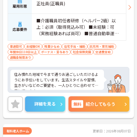
正社員(正職員)
雇用形態
■介護職員初任者研修（ヘルパー2級）以
上：必須（取得見込み可） ■未経験：可
応募要件
（実務経験あれば尚可） ■普通自動車運転
免許（AT限定可）：あれば尚可
車通勤可
未経験OK
残業少なめ
住宅手当・補助
託児所・育児補助
年間休日110日以上
ボーナス・賞与あり
社会保険完備
交通費支給
退職金制度あり
住み慣れた地域で今まで通りお過ごしいただけるよ
うにお手伝いをしています。生活スタイルや習慣、
生きがいなどのご要望を、一人ひとりに合わせて対
応しています。
業務の頑張りが評価されるよう、昇給や賞与制度が
あります。また、スキルアップができるように受験
詳細を見る
無料
紹介してもらう
対策を無料で利用できたり、資格取得支援制度があ
ります。
ご興味のある方には、面接対策ポイントなど、さら
に詳細をお話しいたしますのでお気軽にご相談くだ
さい！
有料老人ホーム
更新日：2026年08月07日