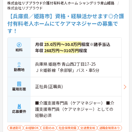
株式会社リブプラウド介護付有料老人ホーム シャングリラ青山姫路
株式会社リブプラウド
【兵庫県／姫路市】資格・経験活かせます◎介護
付有料老人ホームにてケアマネジャーの募集で
す！
月収
25.0万円～30.0万円
程度※諸手当込
給料
年収
268万円～310万円
程度
兵庫県 姫路市 青山西2丁目17-25
勤務地
ＪＲ姫新線「余部駅」バス・車5分
正社員(正職員)
雇用形態
■介護支援専門員（ケアマネジャー） ■介
護支援専門員（ケアマネジャー）としての
応募要件
経験必須
車通勤可
未経験OK
日勤のみ
社会保険完備
交通費支給
退職金制度あり