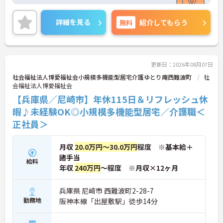
月9日休み＆季節休暇＆リフレッシュ休暇が確保さ
れ、プライベートとのメリハリをつけた就業が可能
です。
詳細を見る
無料
紹介してもらう
ご興味のある方には、面接対策ポイントなど、さら
に詳細をお話しいたしますのでお気軽にご相談くだ
さい！
更新日：2026年08月07日
社会福祉法人博愛福祉会小規模多機能型居宅介護ゆとり庵西難波町
社
会福祉法人博愛福祉会
【兵庫県／尼崎市】年休115日＆リフレッシュ休
暇♪未経験OK◎小規模多機能型居宅／介護職＜
正社員＞
月収
20.0万円～30.0万円
程度 ※基本給＋
諸手当
給料
年収
240万円
～程度 ※月収×12ヶ月
兵庫県 尼崎市 西難波町2-28-7
勤務地
阪神本線「出屋敷駅」徒歩14分