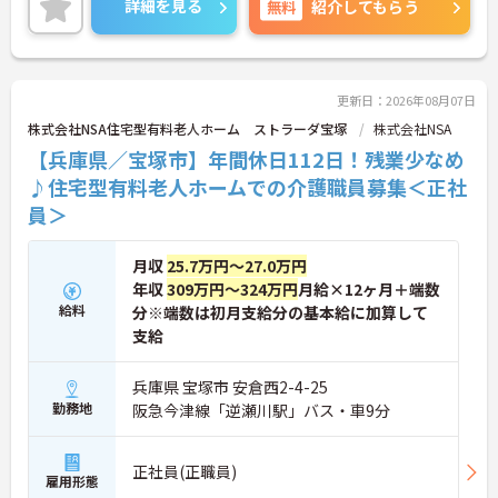
詳細を見る
無料
紹介してもらう
就業は18:00までです。勤務終了後にプライベートな
時間も充実させることができます。
ご興味のある方には、面接対策ポイントなど、さら
に詳細をご案内しますのでお気軽にご相談くださ
い！
更新日：2026年08月07日
株式会社NSA住宅型有料老人ホーム ストラーダ宝塚
株式会社NSA
【兵庫県／宝塚市】年間休日112日！残業少なめ
♪住宅型有料老人ホームでの介護職員募集＜正社
員＞
月収
25.7万円～27.0万円
年収
309万円～324万円
月給×12ヶ月＋端数
給料
分※端数は初月支給分の基本給に加算して
支給
兵庫県 宝塚市 安倉西2-4-25
勤務地
阪急今津線「逆瀬川駅」バス・車9分
正社員(正職員)
雇用形態