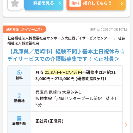
ご興味のある方には、面接対策ポイントなど、さら
詳細を見る
無料
紹介してもらう
に詳細をご案内しますのでお気軽にご相談くださ
い！
通所介護（デイサービス）
更新日：2026年08月07日
社会福祉法人博愛福祉会サンホーム大庄西デイサービスセンター
社会
福祉法人博愛福祉会
【兵庫県／尼崎市】経験不問♪基本土日祝休み☆
デイサービスでの介護職募集です！＜正社員＞
月収
21.3万円～27.4万円
※研修中は月給21
給料
3,000円～274,000円 (研修期間3ヶ月）
兵庫県 尼崎市 大島3-9-1
阪神本線「尼崎センタープール前駅」徒歩1
勤務地
5分
正社員(正職員)
雇用形態