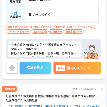
雇用形態
■ブランクOK
応募要件
車通勤可
託児所・育児補助
日勤のみ
年間休日110日以上
ブランクOK
ボーナス・賞与あり
社会保険完備
交通費支給
退職金制度あり
兵庫県姫路市飾磨区の居宅介護支援事業所でのケア
マネジャー募集です！
日勤のみで年間休日120日！夏季休暇、冬季休暇、
リフレッシュ休暇など、休暇制度が充実です◎
資格があればブランクがある方でもOKです！研修も
丁寧に行われますのでご安心ください☆
詳細を見る
無料
紹介してもらう
ご興味のある方には、面接対策ポイントなど、さら
に詳細をお話しいたしますのでお気軽にご相談くだ
さい！
訪問看護
更新日：2026年08月07日
社会福祉法人博愛福祉会看護小規模多機能型居宅介護ゆとり庵今在家
社会福祉法人博愛福祉会
【兵庫県／姫路市】年休115日＆リフレッシュ休