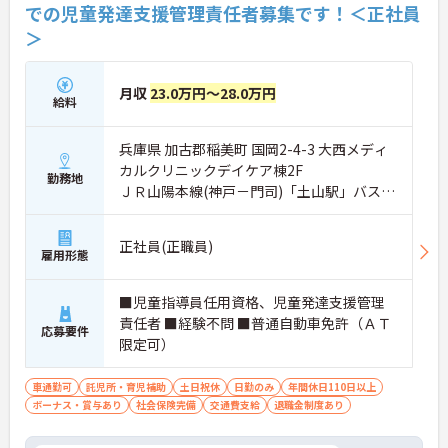
での児童発達支援管理責任者募集です！＜正社員
＞
月収
23.0万円～28.0万円
給料
兵庫県 加古郡稲美町 国岡2-4-3 大西メディ
カルクリニックデイケア棟2F
勤務地
ＪＲ山陽本線(神戸－門司)「土山駅」バス・
車9分
正社員(正職員)
雇用形態
■児童指導員任用資格、児童発達支援管理
責任者 ■経験不問 ■普通自動車免許（ＡＴ
応募要件
限定可）
車通勤可
託児所・育児補助
土日祝休
日勤のみ
年間休日110日以上
ボーナス・賞与あり
社会保険完備
交通費支給
退職金制度あり