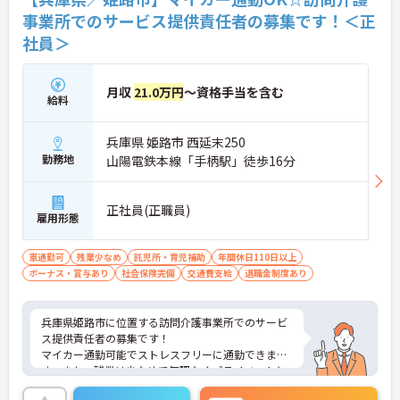
事業所でのサービス提供責任者の募集です！＜正
社員＞
月収
21.0万円
～資格手当を含む
給料
兵庫県 姫路市 西延末250
勤務地
山陽電鉄本線「手柄駅」徒歩16分
正社員(正職員)
雇用形態
車通勤可
残業少なめ
託児所・育児補助
年間休日110日以上
ボーナス・賞与あり
社会保険完備
交通費支給
退職金制度あり
兵庫県姫路市に位置する訪問介護事業所でのサービ
ス提供責任者の募集です！
マイカー通勤可能でストレスフリーに通勤できま
す。また、残業は少なめで無理なくプライベートと
の両立が可能です。