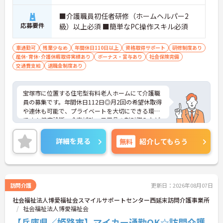
■介護職員初任者研修（ホームヘルパー2
応募要件
級）以上必須 ■簡単なPC操作スキル必須
車通勤可
残業少なめ
年間休日110日以上
資格取得サポート
研修制度あり
産休･育休･介護休暇取得実績あり
ボーナス・賞与あり
社会保険完備
交通費支給
退職金制度あり
宝塚市に位置する住宅型有料老人ホームにて介護職
員の募集です。年間休日112日◎月2回の希望休取得
や連休も可能で、プライベートを大切にできる環境
です！健康診断・食事補助・日用品の割引購入など
福利厚生も充実しているため、安心して長く働ける
職場でとなっております♪ご興味ある方は面接ポイ
詳細を見る
無料
紹介してもらう
ントをお伝えしますので、お気軽にご連絡くださ
い。
訪問介護
更新日：2026年08月07日
社会福祉法人博愛福祉会スマイルサポートセンター西延末訪問介護事業所
社会福祉法人博愛福祉会
【兵庫県／姫路市】マイカー通勤OK☆訪問介護