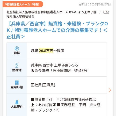
特別養護老人ホーム（特養）
更新日：2026年08月07日
社会福祉法人聖綾福祉会特別養護老人ホームせいりょう上甲子園
社会
福祉法人聖綾福祉会
【兵庫県／西宮市】無資格・未経験・ブランクO
K♪特別養護老人ホームでの介護の募集です！＜
正社員＞
月収
20.8万円
～程度
給料
兵庫県 西宮市 上甲子園5-5-5
勤務地
阪急今津線「阪神国道駅」徒歩8分
正社員(正職員)
雇用形態
■無資格：可 ※介護職員初任者研修以
上：あれば尚可 ■実務経験：不問 ※未経
応募要件
験・ブランク：可