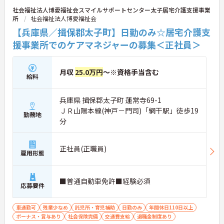
人負担や外部研修の奨励など、専門性を高めるバッ
社会福祉法人博愛福祉会スマイルサポートセンター太子居宅介護支援事業
クアップ体制も整っており、将来的なキャリアアッ
所
社会福祉法人博愛福祉会
プも期待できる魅力的な求人です。
【兵庫県／揖保郡太子町】日勤のみ☆居宅介護支
★おすすめPOINT★
援事業所でのケアマネジャーの募集＜正社員＞
【全社的なノーリフティングの実践とメンター制度
により、心身の負担を抑えて働ける環境です】
・腰痛などの身体負担を減らす仕組みを取り入れて
月収
25.0万円
～※資格手当含む
給料
いるため、体力面での不安なく業務に集中できま
す。
・面接時にご自身に合うメンターをマッチングし、
兵庫県 揖保郡太子町 蓮常寺69-1
職場に馴染めるまで丁寧にサポートする1on1体制が
ＪＲ山陽本線(神戸－門司)「網干駅」徒歩19
整っています。
勤務地
分
【季節休暇やリフレッシュ休暇が完備されており、
ご自身のペースで無理なく長く働き続けられます】
正社員(正職員)
・月9休の基本休みに加えて夏冬の季節休暇やリフ
雇用形態
レッシュ休暇を取得でき、心身をしっかり休めるこ
とができます。
・産休育休の取得実績やグループ内保育園の利用補
■普通自動車免許■経験必須
応募要件
助もあるため、子育てと両立しながら安心して働け
ます。
車通勤可
残業少なめ
託児所・育児補助
日勤のみ
年間休日110日以上
【充実した資格取得サポートや抜擢人事により、段
ボーナス・賞与あり
社会保険完備
交通費支給
退職金制度あり
階的なキャリアアップが期待できます】