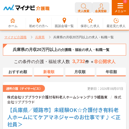
0
0
求人検索
会員登録
メニュー
ホーム
初めての方へ
面談会場一覧
保存した求人
最近見た求人
マイナビ介護職
兵庫県
兵庫県の月収20万円以上の求人・転職一覧
兵庫県の月収20万円以上
の介護職・福祉の求人・転職一覧
3,732
この条件の介護・福祉求人数
非公開求人
件 ＋
おすすめ順
新着順
月収順
年収順
通所介護（デイサービス）
更新日：2026年08月07日
株式会社リブプラウド介護付有料老人ホームシャングリラ姫路東
株式
会社リブプラウド
【兵庫県／姫路市】未経験OK☆介護付き有料老
人ホームにてケアマネジャーのお仕事です♪＜正
社員＞