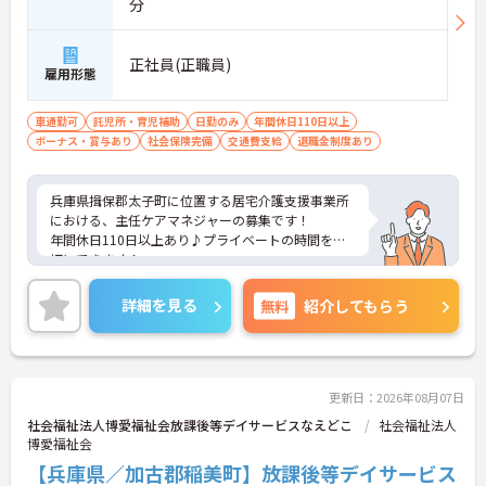
分
正社員(正職員)
雇用形態
車通勤可
託児所・育児補助
日勤のみ
年間休日110日以上
ボーナス・賞与あり
社会保険完備
交通費支給
退職金制度あり
兵庫県揖保郡太子町に位置する居宅介護支援事業所
における、主任ケアマネジャーの募集です！
年間休日110日以上あり♪プライベートの時間を大
切にできます！
またマイカー通勤もOK☆通勤しやすい環境での就業
です！
詳細を見る
無料
紹介してもらう
ご興味ある方には、面接対策ポイントなど、さらに
詳細をお話しいたしますのでお気軽にご相談くださ
い。
更新日：2026年08月07日
社会福祉法人博愛福祉会放課後等デイサービスなえどこ
社会福祉法人
博愛福祉会
【兵庫県／加古郡稲美町】放課後等デイサービス