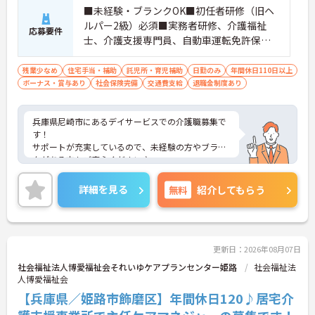
■未経験・ブランクOK■初任者研修（旧ヘ
ルパー2級）必須■実務者研修、介護福祉
応募要件
士、介護支援専門員、自動車運転免許保持
者歓迎 ■有料老人ホーム、グループホー
ム、サ高住、訪問介護、病院等での介護や
残業少なめ
住宅手当・補助
託児所・育児補助
日勤のみ
年間休日110日以上
ボーナス・賞与あり
リハビリスタッフ経験者歓迎
社会保険完備
交通費支給
退職金制度あり
兵庫県尼崎市にあるデイサービスでの介護職募集で
す！
サポートが充実しているので、未経験の方やブラン
クがある方もご安心ください♪
基本土日祝休みで年間休日120日と、プライベート
の時間を大切にできます◎
詳細を見る
無料
紹介してもらう
ご興味のある方には、面接対策ポイントなど、さら
に詳細をお話しいたしますのでお気軽にご相談くだ
さい！
更新日：2026年08月07日
社会福祉法人博愛福祉会それいゆケアプランセンター姫路
社会福祉法
人博愛福祉会
【兵庫県／姫路市飾磨区】年間休日120♪居宅介