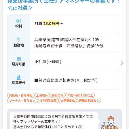
護支援事業所で主任ケアマネジャーの募集です！
＜正社員＞
月収
25.0万円
～
給料
兵庫県 姫路市 飾磨区今在家北3-105
勤務地
山陽電鉄網干線「西飾磨駅」徒歩15分
正社員(正職員)
雇用形態
■普通自動車運転免許(ＡＴ限定可)
応募要件
託児所・育児補助
土日祝休
日勤のみ
年間休日110日以上
ボーナス・賞与あり
社会保険完備
交通費支給
退職金制度あり
兵庫県姫路市飾磨区にある居宅介護支援事業所で主
任ケアマネジャーの募集です！
基本土日休みで年間休日120日と多めです◎