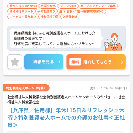
駅から徒歩10分以内
残業少なめ
ブランクOK
オープニングスタッフ募集
資格取得サポート
研修制度あり
産休･育休･介護休暇取得実績あり
ボーナス・賞与あり
社会保険完備
交通費支給
兵庫県西宮市にある特別養護老人ホームにおける介
護職員の募集です！
研修制度が充実しており、未経験の方やブランクが
ある方でも安心してご勤務いただけます♪
また資格取得支援制度があり、働きながらスキルア
ップが目指せます☆
詳細を見る
無料
紹介してもらう
通勤手当、資格手当、夜勤手当、ケアマイスター手
当など、各種手当が豊富で安心です◎
ご興味のある方には、面接対策ポイントなど、さら
に詳細をお話しいたしますのでお気軽にご相談くだ
さい！
特別養護老人ホーム（特養）
更新日：2026年08月07日
社会福祉法人博愛福祉会特別養護老人ホームサンホームみかづき
社会
福祉法人博愛福祉会
【兵庫県／佐用郡】年休115日＆リフレッシュ休
暇♪特別養護老人ホームでの介護のお仕事＜正社
員＞