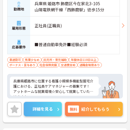
兵庫県 姫路市 飾磨区今在家北3-105
勤務地
山陽電鉄網干線「西飾磨駅」徒歩15分
正社員(正職員)
雇用形態
■普通自動車免許■経験必須
応募要件
車通勤可
残業少なめ
託児所・育児補助
年間休日110日以上
ボーナス・賞与あり
社会保険完備
交通費支給
退職金制度あり
兵庫県姫路市に位置する看護小規模多機能型居宅介
護における、正社員ケアマネジャーの募集です！
アットホームな就業環境☆安心して就業していただ
けます！
ご興味ある方には、面接対策ポイントなど、さらに
詳細をお話しいたしますのでお気軽にご相談くださ
詳細を見る
無料
紹介してもらう
い。