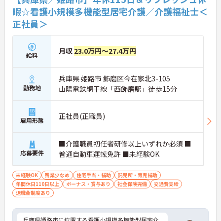
暇☆看護小規模多機能型居宅介護／介護福祉士＜
正社員＞
月収
23.0万円～27.4万円
給料
兵庫県 姫路市 飾磨区今在家北3-105
勤務地
山陽電鉄網干線「西飾磨駅」徒歩15分
正社員(正職員)
雇用形態
■介護職員初任者研修以上いずれか必須 ■
応募要件
普通自動車運転免許 ■未経験OK
未経験OK
残業少なめ
住宅手当・補助
託児所・育児補助
年間休日110日以上
ボーナス・賞与あり
社会保険完備
交通費支給
退職金制度あり
兵庫県姫路市に位置する看護小規模多機能型居宅介