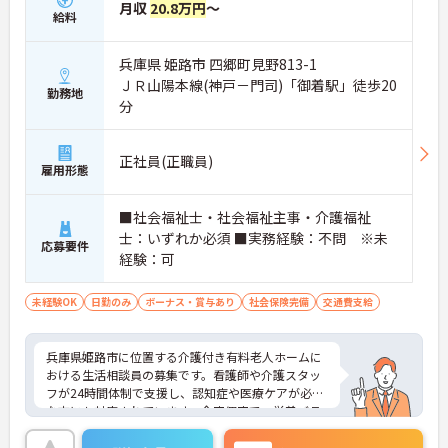
月収
20.8万円
～
給料
兵庫県 姫路市 四郷町見野813-1
ＪＲ山陽本線(神戸－門司)「御着駅」徒歩20
勤務地
分
正社員(正職員)
雇用形態
■社会福祉士・社会福祉主事・介護福祉
士：いずれか必須 ■実務経験：不問 ※未
応募要件
経験：可
未経験OK
日勤のみ
ボーナス・賞与あり
社会保険完備
交通費支給
兵庫県姫路市に位置する介護付き有料老人ホームに
おける生活相談員の募集です。看護師や介護スタッ
フが24時間体制で支援し、認知症や医療ケアが必要
な方にも対応されています。全室個室で、栄養バラ
ンスに配慮した食事や多様な入浴設備を備え、安心
して暮らせるよう支援されています。