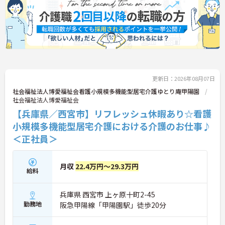
います。資格取得支援制度を活用して更なるスキル
アップを目指すこともでき、定年後も長く活躍でき
る安心の職場環境です。
★おすすめPOINT★
【学校行事のシフト考慮や託児施設の利用など、子
育てと両立しやすいサポート体制が万全です】
・お子様の学校行事等に合わせてシフトを考慮して
更新日：2026年08月07日
もらえるため、家庭の予定を大切にしながら働けま
す。
社会福祉法人博愛福祉会看護小規模多機能型居宅介護ゆとり庵甲陽園
・産休育休の取得実績が多数あり、子の看護休暇や
社会福祉法人博愛福祉会
グループ内託児施設の利用も可能など、子育て支援
【兵庫県／西宮市】リフレッシュ休暇あり☆看護
が充実しています。
小規模多機能型居宅介護における介護のお仕事♪
【リロクラブ加入など、独自の福利厚生で日々の生
＜正社員＞
活が潤います】
・お誕生日には法人設立の母体であるキング醸造の
「日の出みりん等詰め合わせ」がもらえるユニーク
月収
22.4万円～29.3万円
給料
な制度があります。
・福利厚生倶楽部「リロクラブ」に加入しており、
レジャーやグルメなど多彩なサービスをお得に利用
兵庫県 西宮市 上ヶ原十町2-45
してリフレッシュできます。
勤務地
阪急甲陽線「甲陽園駅」徒歩20分
【充実の研修制度と資格取得支援で、働きながら着
実にキャリアアップを目指せる環境です】