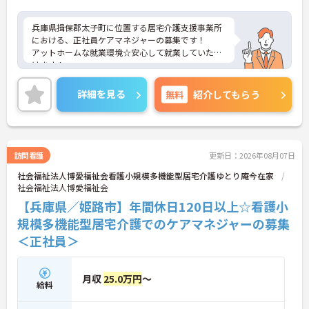
・勤務時間内での外部研修受講徹底や資格取得にか
かる費用の法人負担など、専門知識を深める支援が
兵庫県揖保郡太子町に位置する居宅介護支援事業所
手厚いです。
における、正社員ケアマネジャーの募集です！
・規模の大きなグループならではの充実した研修体
アットホームな就業環境☆安心して就業していただ
制と若手の管理者登用実績があるため、将来的なキ
けます！
ャリアパスも豊富です。
ご興味ある方には、面接対策ポイントなど、さらに
詳細をお話しいたしますのでお気軽にご相談くださ
詳細を見る
無料
紹介してもらう
【各種手当の支給など大規模グループならではの手
い。
厚い待遇で、安定した生活基盤を築けます】
・賞与年2回に加え、実務者研修以上の資格手当や
夜勤手当などがしっかり支給され、確かな収入を得
られます。
訪問看護
更新日：2026年08月07日
・扶養手当や保育手当、上限4万5000円の通勤手当
など、生活をサポートする各種手当が充実していま
社会福祉法人博愛福祉会看護小規模多機能型居宅介護ゆとり庵今在家
す。
社会福祉法人博愛福祉会
【兵庫県／姫路市】年間休日120日以上☆看護小
規模多機能型居宅介護でのケアマネジャーの募集
＜正社員＞
月収
25.0万円
～
給料