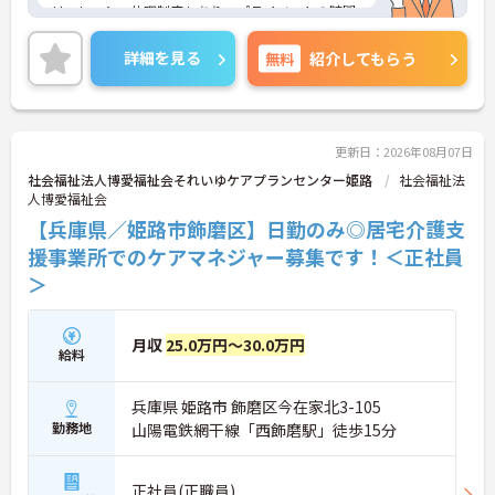
リフレッシュ休暇制度もあり、プライベートの時間
を大切にできます♪
ご興味のある方には、面接対策ポイントなど、さら
詳細を見る
無料
紹介してもらう
に詳細をお話しいたしますのでお気軽にご相談くだ
さい！
更新日：2026年08月07日
社会福祉法人博愛福祉会それいゆケアプランセンター姫路
社会福祉法
人博愛福祉会
【兵庫県／姫路市飾磨区】日勤のみ◎居宅介護支
援事業所でのケアマネジャー募集です！＜正社員
＞
月収
25.0万円～30.0万円
給料
兵庫県 姫路市 飾磨区今在家北3-105
勤務地
山陽電鉄網干線「西飾磨駅」徒歩15分
正社員(正職員)