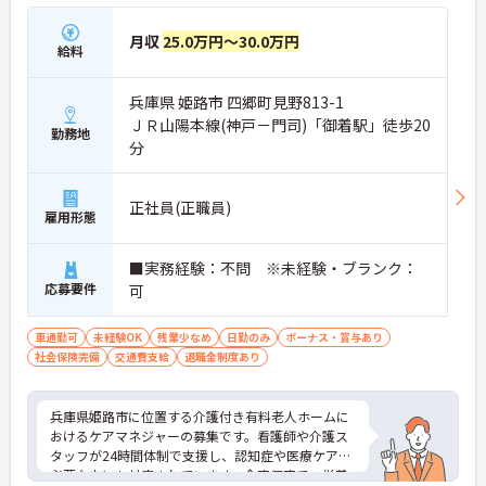
月収
25.0万円～30.0万円
給料
兵庫県 姫路市 四郷町見野813-1
ＪＲ山陽本線(神戸－門司)「御着駅」徒歩20
勤務地
分
正社員(正職員)
雇用形態
■実務経験：不問 ※未経験・ブランク：
応募要件
可
車通勤可
未経験OK
残業少なめ
日勤のみ
ボーナス・賞与あり
社会保険完備
交通費支給
退職金制度あり
兵庫県姫路市に位置する介護付き有料老人ホームに
おけるケアマネジャーの募集です。看護師や介護ス
タッフが24時間体制で支援し、認知症や医療ケアが
必要な方にも対応されています。全室個室で、栄養