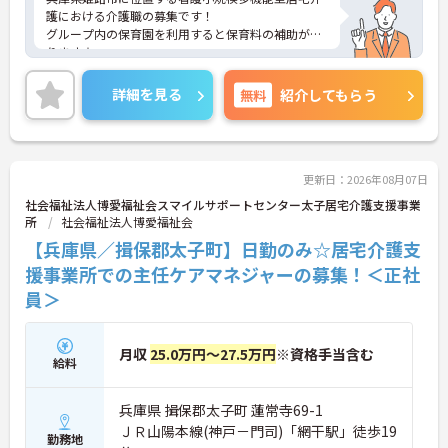
護における介護職の募集です！
グループ内の保育園を利用すると保育料の補助があ
ります☆
ノーリフティングの実戦で身体的負担が軽減される
など、長く勤務しやすい環境が整っています◎
詳細を見る
無料
紹介してもらう
ご興味ある方には、面接対策ポイントなど、さらに
詳細をお話しいたしますのでお気軽にご相談くださ
い。
更新日：2026年08月07日
社会福祉法人博愛福祉会スマイルサポートセンター太子居宅介護支援事業
所
社会福祉法人博愛福祉会
【兵庫県／揖保郡太子町】日勤のみ☆居宅介護支
援事業所での主任ケアマネジャーの募集！＜正社
員＞
月収
25.0万円～27.5万円
※資格手当含む
給料
兵庫県 揖保郡太子町 蓮常寺69-1
ＪＲ山陽本線(神戸－門司)「網干駅」徒歩19
勤務地