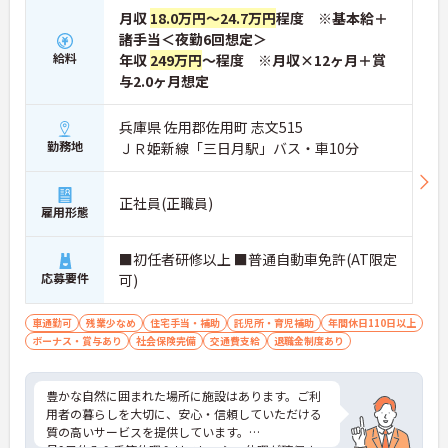
月収
18.0万円～24.7万円
程度 ※基本給＋
諸手当＜夜勤6回想定＞
給料
年収
249万円
～程度 ※月収×12ヶ月＋賞
与2.0ヶ月想定
兵庫県 佐用郡佐用町 志文515
勤務地
ＪＲ姫新線「三日月駅」バス・車10分
正社員(正職員)
雇用形態
■初任者研修以上 ■普通自動車免許(AT限定
応募要件
可)
車通勤可
残業少なめ
住宅手当・補助
託児所・育児補助
年間休日110日以上
ボーナス・賞与あり
社会保険完備
交通費支給
退職金制度あり
豊かな自然に囲まれた場所に施設はあります。ご利
用者の暮らしを大切に、安心・信頼していただける
質の高いサービスを提供しています。