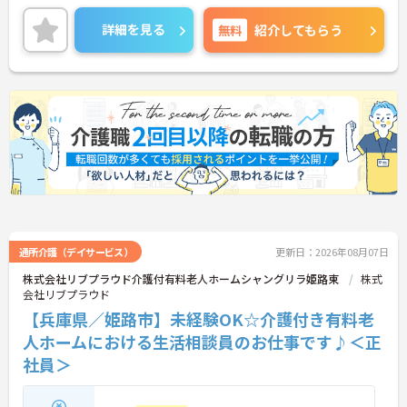
バランスに配慮した食事や多様な入浴設備を備え、
安心して暮らせるよう支援されています。
詳細を見る
無料
紹介してもらう
残業は月平均10時間未満です。ワークライフバラン
スを大切にしながらご勤務いただけます。
ご興味のある方には、面接対策ポイントなど、さら
に詳細をご案内しますのでお気軽にご相談くださ
い！
通所介護（デイサービス）
更新日：2026年08月07日
株式会社リブプラウド介護付有料老人ホームシャングリラ姫路東
株式
会社リブプラウド
【兵庫県／姫路市】未経験OK☆介護付き有料老
人ホームにおける生活相談員のお仕事です♪＜正
社員＞