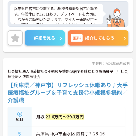
兵庫県西宮市に位置する小規模多機能型居宅介護で
す。年間休日は120日あり、プライベートを大切に
しながらご勤務いただけます。マイカー通勤が可
能！通勤にも便利です。ご興味をお持ちの方はお気
軽にお問い合わせください。
詳細を見る
無料
紹介してもらう
更新日：2026年08月07日
社会福祉法人博愛福祉会小規模多機能型居宅介護ゆとり庵西舞子
社会
福祉法人博愛福祉会
【兵庫県／神戸市】リフレッシュ休暇あり♪大手
医療福祉グループ＆子育て支援◎小規模多機能／
介護職
月収
22.6万円～29.3万円
給料
兵庫県 神戸市垂水区 西舞子7-28-16