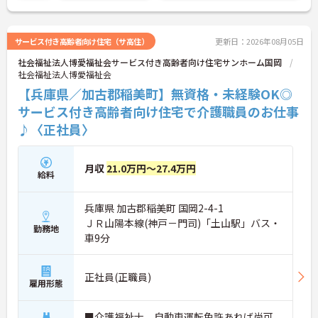
ができるので、家庭環境に合わせてやキャリアアッ
プのために、将来的に新しい業態へチャレンジする
ことも可能です。
サービス付き高齢者向け住宅（サ高住）
更新日：2026年08月05日
社会福祉法人博愛福祉会サービス付き高齢者向け住宅サンホーム国岡
社会福祉法人博愛福祉会
【兵庫県／加古郡稲美町】無資格・未経験OK◎
サービス付き高齢者向け住宅で介護職員のお仕事
♪〈正社員〉
月収
21.0万円～27.4万円
給料
兵庫県 加古郡稲美町 国岡2-4-1
ＪＲ山陽本線(神戸－門司)「土山駅」バス・
勤務地
車9分
正社員(正職員)
雇用形態
■介護福祉士、自動車運転免許あれば尚可