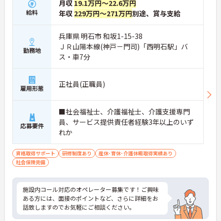
月収
19.1万円～22.6万円
給料
年収
229万円～271万円
別途、賞与支給
兵庫県 明石市 和坂1-15-38
ＪＲ山陽本線(神戸－門司)「西明石駅」バ
勤務地
ス・車7分
正社員(正職員)
雇用形態
■社会福祉士、介護福祉士、介護支援専門
員、サービス提供責任者経験3年以上のいず
応募要件
れか
資格取得サポート
研修制度あり
産休･育休･介護休暇取得実績あり
社会保険完備
施設内コール対応のオペレーター募集です！ご興味
ある方には、面接のポイントなど、さらに詳細をお
話致しますのでお気軽にご相談ください。