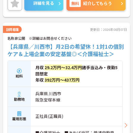
が整っています。
詳細を見る
無料
紹介してもらう
◆資格取得にかかる費用を最大10万円まで補助する
支援制度や、独自の「育児休業給付金＋（プラ
ス）」、マイホーム購入時の利子補給制度など、大
手グループならではの充実した福利厚生が魅力で
す。WEB社内報を通じて全国の仲間の様子を知るこ
訪問看護
更新日：2026年08月07日
とができ、風通しの良い温かい社風が根付いていま
名称非公開 ※詳細はお問合せください
す。
◆介護福祉士には月15,000円の資格手当を支給。 賞
【兵庫県／川西市】月2日の希望休！1対1の個別
与年2回や月5,600円の食事補助手当もあり 頑張りが
ケア＆上場企業の安定基盤◎＜介護福祉士＞
しっかり収入に反映される環境！ 月2日の希望休や
各種時短制度も充実しており プライベートや家庭と
の両立も万全です。
月収
29.2万円～32.4万円
諸手当込み・夜勤5
回想定
給料
年収
392万円～437万円
兵庫県 川西市
勤務地
阪急宝塚本線
正社員(正職員)
雇用形態
■介護福祉士 ■あれば尚可：普通自動車