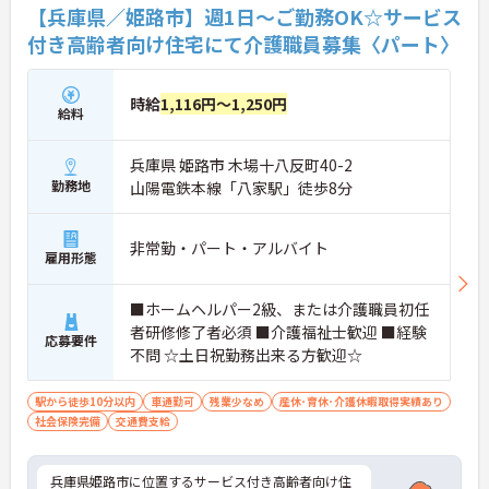
種チームケアの中で専門性を高めながら、ケアマネ
【兵庫県／姫路市】週1日～ご勤務OK☆サービス
ジャーや生活相談員へのキャリアアップも実現でき
付き高齢者向け住宅にて介護職員募集〈パート〉
る職場です。
★おすすめPOINT★
時給
1,116円～1,250円
【日本生命グループの大手企業・成長ができる環境
給料
です】
・日本生命グループを親会社に持つ大手介護企業
兵庫県 姫路市 木場十八反町40-2
で、100施設以上を運営する安定した経営基盤があ
ります
勤務地
山陽電鉄本線「八家駅」徒歩8分
・介護福祉士を取得すると資格手当がプラスされ、
プラチナ介護職（4資格）に認定されると月38,000
円の手当が加算される仕組みが整っています
非常勤・パート・アルバイト
雇用形態
・介護福祉士国家試験対策講座・認知症ケア専門士
対策・ケアマネジャー対策など、資格取得支援講座
を自社開講しており、資格保有率99.8%の実績があ
■ホームヘルパー2級、または介護職員初任
ります
者研修修了者必須 ■介護福祉士歓迎 ■経験
応募要件
【残業月4.3時間、給与と働きやすさを両立している
不問 ☆土日祝勤務出来る方歓迎☆
職場です】
・賞与年2回・定期昇給、夜勤手当・家族手当・住
宅手当など各種手当が充実しています
駅から徒歩10分以内
車通勤可
残業少なめ
産休･育休･介護休暇取得実績あり
・残業は月平均4.3時間と業界水準を大きく下回って
社会保険完備
交通費支給
おり、有給休暇取得実績14日と休みも取りやすい環
境です
・年間休日111日以上・シフトは柔軟に対応してお
兵庫県姫路市に位置するサービス付き高齢者向け住