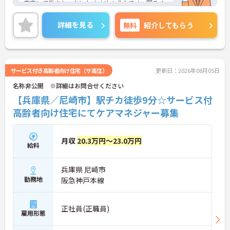
安定して働きたい方におすすめの求人です。明るく
楽しい雰囲気の施設を一緒に作っていきましょう！
詳細を見る
無料
紹介してもらう
アットホームで居心地の良い職場なのですぐに馴染
めますよ♪
ご興味をお持ちの方はまずマイナビまでお問い合わ
せください！
サービス付き高齢者向け住宅（サ高住）
更新日：2026年08月05日
名称非公開 ※詳細はお問合せください
【兵庫県／尼崎市】駅チカ徒歩9分☆サービス付
高齢者向け住宅にてケアマネジャー募集
月収
20.3万円～23.0万円
給料
兵庫県 尼崎市
勤務地
阪急神戸本線
正社員(正職員)
雇用形態