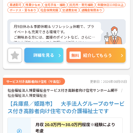
車通勤可
残業少なめ
住宅手当・補助
託児所・育児補助
年間休日110日以上
ボーナス・賞与あり
社会保険完備
交通費支給
退職金制度あり
月9日休み＆季節休暇＆リフレッシュ休暇で、プラ
イベートも充実できる環境です。
ご興味ある方には、面接のポイントなど、さらに詳
細をお話致しますのでお気軽にご相談ください。
詳細を見る
無料
紹介してもらう
サービス付き高齢者向け住宅（サ高住）
更新日：2026年08月05日
社会福祉法人博愛福祉会サービス付き高齢者向け住宅サンホーム網干
社会福祉法人博愛福祉会
【兵庫県／姫路市】 大手法人グループのサービ
ス付き高齢者向け住宅での介護福祉士です
月収
20.0万円～30.0万円
程度※経験により
考慮