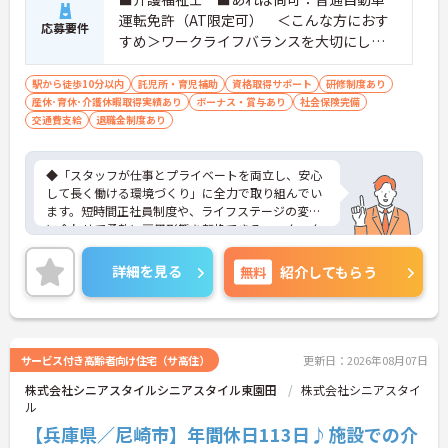
運転免許（AT限定可） ＜こんな方におす
応募要件
すめ＞ワークライフバランスを大切にした
いとお考えの方、入居者様それぞれに合わ
せた、温かいケアを提供したい方、これま
駅から徒歩10分以内
託児所・育児補助
資格取得サポート
研修制度あり
産休･育休･介護休暇取得実績あり
での介護分野でのご経験を有効に活用した
ボーナス・賞与あり
社会保険完備
交通費支給
退職金制度あり
い方
◆「スタッフが仕事とプライベートを両立し、安心
して長く働ける環境づくり」に全力で取り組んでい
ます。短時間正社員制度や、ライフステージの変化
に合わせて柔軟に雇用形態を転換できるワークスタ
イル選択制度など、無理なく働き続けられる仕組み
が整っています。
詳細を見る
無料
紹介してもらう
◆資格取得にかかる費用を最大10万円まで補助する
支援制度や、独自の「育児休業給付金＋（プラ
ス）」、マイホーム購入時の利子補給制度など、大
手グループならではの充実した福利厚生が魅力で
す。WEB社内報を通じて全国の仲間の様子を知るこ
サービス付き高齢者向け住宅（サ高住）
更新日：2026年08月07日
とができ、風通しの良い温かい社風が根付いていま
株式会社シニアスタイルシニアスタイル東園田
株式会社シニアスタイ
す。
ル
◆介護福祉士には月15,000円の資格手当を支給。 賞
与年2回や月5,600円の食事補助手当もあり 頑張りが
【兵庫県／尼崎市】年間休日113日♪施設での介
しっかり収入に反映される環境！ 月2日の希望休や