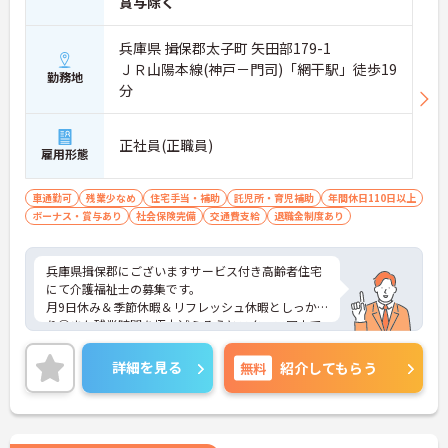
賞与除く
兵庫県 揖保郡太子町 矢田部179-1
ＪＲ山陽本線(神戸－門司)「網干駅」徒歩19
勤務地
分
正社員(正職員)
雇用形態
車通勤可
残業少なめ
住宅手当・補助
託児所・育児補助
年間休日110日以上
ボーナス・賞与あり
社会保険完備
交通費支給
退職金制度あり
兵庫県揖保郡にございますサービス付き高齢者住宅
にて介護福祉士の募集です。
月9日休み＆季節休暇＆リフレッシュ休暇としっか
り◎また残業時間を極力減らそうとスタッフ同士で
協力しあう風土で、ワークライフバランスが保ちや
すいですよ！
詳細を見る
無料
紹介してもらう
ご興味ある方には、面接対策ポイントなど、さらに
詳細をお話しいたしますのでお気軽にご相談くださ
い。