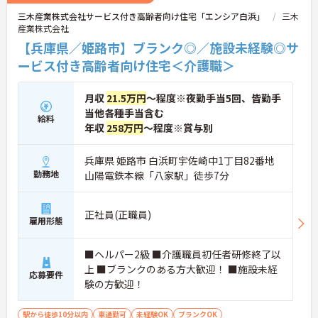
三木産業株式会社サービス付き高齢者向け住宅「エンシア白浜」
三木
産業株式会社
【兵庫県／姫路市】ブランク◎／施設未経験◎サ
ービス付き高齢者向け住宅＜介護職＞
月収
21.5万円
～程度※夜勤手当5回、皆勤手
当他各種手当含む
給料
年収
258万円
～程度※賞与別
兵庫県 姫路市 白浜町宇佐崎中1丁目82番地
勤務地
山陽電鉄本線「八家駅」徒歩7分
正社員(正職員)
雇用形態
■ヘルパー2級 ■介護職員初任者研修終了以
上 ■ブランクのある方大歓迎！ ■施設未経
応募要件
験の方歓迎！
駅から徒歩10分以内
車通勤可
未経験OK
ブランクOK