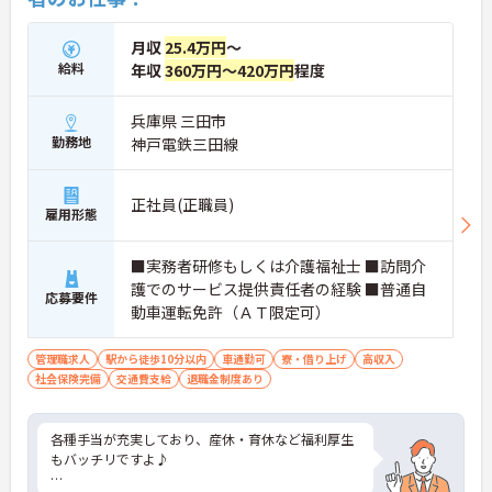
月収
25.4万円
～
給料
年収
360万円～420万円
程度
兵庫県 三田市
勤務地
神戸電鉄三田線
正社員(正職員)
雇用形態
■実務者研修もしくは介護福祉士 ■訪問介
護でのサービス提供責任者の経験 ■普通自
応募要件
動車運転免許（ＡＴ限定可）
管理職求人
駅から徒歩10分以内
車通勤可
寮・借り上げ
高収入
社会保険完備
交通費支給
退職金制度あり
各種手当が充実しており、産休・育休など福利厚生
もバッチリですよ♪