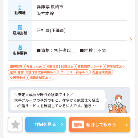
兵庫県 尼崎市
勤務地
阪神本線
正社員(正職員)
雇用形態
■資格：初任者以上 ■経験：不問
応募要件
車通勤可
残業少なめ
年間休日110日以上
資格取得サポート
研修制度あり
産休･育休･介護休暇取得実績あり
ボーナス・賞与あり
社会保険完備
交通費支給
退職金制度あり
＼安定×成長が叶う介護職です♪／
大手グループの基盤のもと、在宅から施設まで幅広
い介護サービスを展開している法人です。通所・訪
問・ショートステイなどを一体的に運営し、利用者
さまの生活を切れ目なく支える体制が整っていま
す。現場では日常支援と機能訓練を組み合わせたケ
詳細を見る
無料
紹介してもらう
アを実施し、経験に応じた教育制度も充実。働きや
すさにも配慮されており、休暇制度や残業管理、福