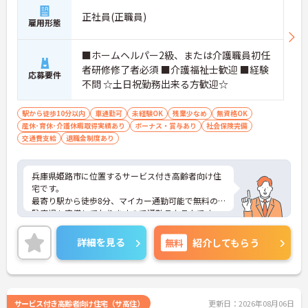
正社員(正職員)
雇用形態
■ホームヘルパー2級、または介護職員初任
者研修修了者必須 ■介護福祉士歓迎 ■経験
応募要件
不問 ☆土日祝勤務出来る方歓迎☆
駅から徒歩10分以内
車通勤可
未経験OK
残業少なめ
無資格OK
産休･育休･介護休暇取得実績あり
ボーナス・賞与あり
社会保険完備
交通費支給
退職金制度あり
兵庫県姫路市に位置するサービス付き高齢者向け住
宅です。
最寄り駅から徒歩8分、マイカー通勤可能で無料の
駐車場も完備しておりますので通勤ラクラクです。
昇給や賞与制度があり頑張りが評価されてしっかり
と職員に還元されます。
詳細を見る
無料
紹介してもらう
ご興味のある方には、面接対策ポイントなど、さら
に詳細をお話しいたしますのでお気軽にご相談くだ
さい！
サービス付き高齢者向け住宅（サ高住）
更新日：2026年08月06日