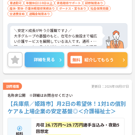
・子の看護等休暇・介護休暇など完備
車通勤可
年間休日110日以上
資格取得サポート
研修制度あり
→ 生活の変化にも柔軟に対応できます♪
産休･育休･介護休暇取得実績あり
ボーナス・賞与あり
社会保険完備
交通費支給
退職金制度あり
■ 大手ならではの福利厚生
将来まで見据えたサポートが魅力です。
＼安定×成長が叶う介護職です♪／
・賞与年2回＋各種手当で安定収入
大手グループの基盤のもと、在宅から施設まで幅広
・退職金制度＆確定拠出年金あり
い介護サービスを展開している法人です。通所・訪
・保養所やレジャー施設の優待利用も可能
問・ショートステイなどを一体的に運営し、利用者
→ 「安心して長く働きたい」方にぴったり！
さまの生活を切れ目なく支える体制が整っていま
す。現場では日常支援と機能訓練を組み合わせたケ
詳細を見る
無料
紹介してもらう
アを実施し、経験に応じた教育制度も充実。働きや
すさにも配慮されており、休暇制度や残業管理、福
利厚生まで整っているため、長期的に安心して働け
る環境になっています。
訪問看護
更新日：2026年08月07日
名称非公開 ※詳細はお問合せください
■ ムリなく働ける安心環境
【兵庫県／姫路市】月2日の希望休！1対1の個別
メリハリある働き方を大切にしています。
ケア＆上場企業の安定基盤◎＜介護福祉士＞
・「年間休日114日」・月8～11日休み
・残業月平均10時間程度と少なめ
・業務量が調整された無理のない体制
月収
26.7万円～29.7万円
諸手当込み・夜勤5
→ プライベートと両立しやすい環境です♪
回想定
給料