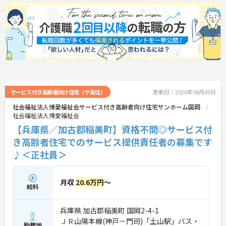
サービス付き高齢者向け住宅（サ高住）
更新日：2026年08月05日
社会福祉法人博愛福祉会サービス付き高齢者向け住宅サンホーム国岡
社会福祉法人博愛福祉会
【兵庫県／加古郡稲美町】資格不問◎サービス付
き高齢者住宅でのサービス提供責任者の募集です
♪＜正社員＞
月収
20.6万円
～
給料
兵庫県 加古郡稲美町 国岡2-4-1
ＪＲ山陽本線(神戸－門司)「土山駅」バス・
勤務地