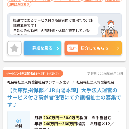
退職金制度あり
姫路市にあるサービス付き高齢者向け住宅での介護
職員募集です！
日勤のみの勤務！内部研修・休暇が充実しているの
で安心です！
ご興味ある方には、面接対策ポイントなど、詳細を
お話しいたしますのでお気軽にご相談ください。
詳細を見る
無料
紹介してもらう
サービス付き高齢者向け住宅（サ高住）
更新日：2026年08月05日
社会福祉法人博愛福祉会サンホーム太子
社会福祉法人博愛福祉会
【兵庫県揖保郡／JR山陽本線】大手法人運営の
サービス付き高齢者住宅にて介護福祉士の募集で
す♪
月収
20.0万円～30.0万円
程度 ※手当含む
年収
240万円～360万円
程度 ※月給×12／
給料