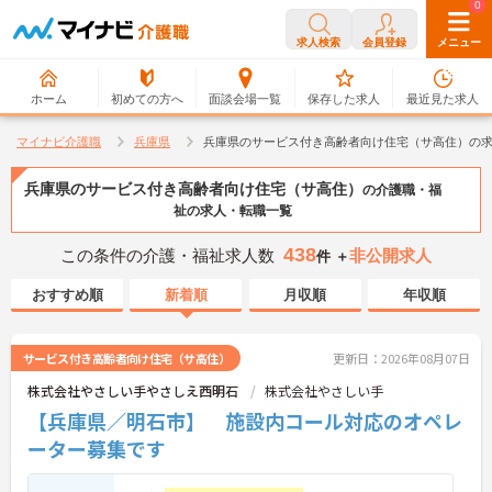
0
0
求人検索
会員登録
メニュー
ホーム
初めての方へ
面談会場一覧
保存した求人
最近見た求人
マイナビ介護職
兵庫県
兵庫県のサービス付き高齢者向け住宅（サ高住）の
兵庫県のサービス付き高齢者向け住宅（サ高住）
の介護職・福
祉の求人・転職一覧
438
この条件の介護・福祉求人数
非公開求人
件 ＋
おすすめ順
新着順
月収順
年収順
サービス付き高齢者向け住宅（サ高住）
更新日：2026年08月07日
株式会社やさしい手やさしえ西明石
株式会社やさしい手
【兵庫県／明石市】 施設内コール対応のオペレ
ーター募集です