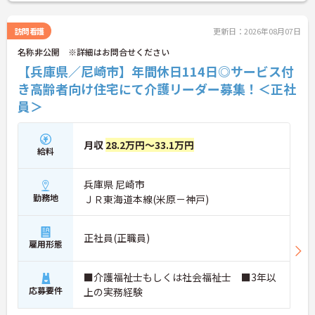
利厚生まで整っているため、長期的に安心して働け
る環境になっています。
訪問看護
更新日：2026年08月07日
名称非公開 ※詳細はお問合せください
■ ムリなく働ける安心環境
【兵庫県／尼崎市】年間休日114日◎サービス付
メリハリある働き方を大切にしています。
き高齢者向け住宅にて介護リーダー募集！＜正社
・「年間休日114日」・月8～11日休み
員＞
・残業月平均10時間程度と少なめ
・業務量が調整された無理のない体制
→ プライベートと両立しやすい環境です♪
月収
28.2万円～33.1万円
給料
■ 成長を支える教育体制が充実
中途入社の方も安心のサポート体制。
兵庫県 尼崎市
・入社時から段階的な研修プログラム
勤務地
ＪＲ東海道本線(米原－神戸)
・OJTやプリセプター制度あり
・資格取得支援や試験対策講座あり
→ 着実にスキルアップできる環境です！
正社員(正職員)
雇用形態
■ ライフステージに寄り添う働き方
■介護福祉士もしくは社会福祉士 ■3年以
長く働き続けやすい制度が整っています。
応募要件
上の実務経験
・育児休業や産後パパ育休の取得実績あり
・短時間勤務・時差勤務も相談可能