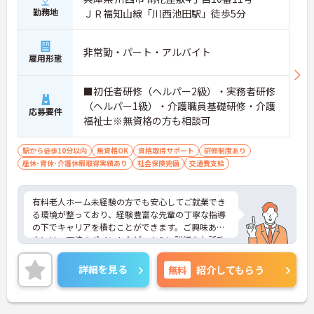
勤務地
ＪＲ福知山線「川西池田駅」徒歩5分
非常勤・パート・アルバイト
雇用形態
■初任者研修（ヘルパー2級）・実務者研修
（ヘルパー1級）・介護職員基礎研修・介護
応募要件
福祉士※無資格の方も相談可
駅から徒歩10分以内
無資格OK
資格取得サポート
研修制度あり
産休･育休･介護休暇取得実績あり
社会保険完備
交通費支給
有料老人ホーム未経験の方でも安心してご就業でき
る環境が整っており、経験豊富な先輩の丁寧な指導
の下でキャリアを積むことができます。ご興味ある
方には、面接のポイントなど、さらに詳細をお話致
しますのでお気軽にご相談ください。
詳細を見る
無料
紹介してもらう