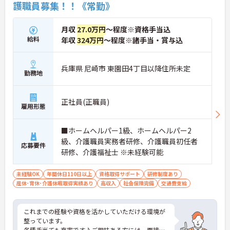
護職員募集！！《常勤》
各種時短制度も充実しており プライベートや家庭と
の両立も万全です。
月収
27.0万円
～程度※資格手当込
給料
年収
324万円
～程度※諸手当・賞与込
兵庫県 尼崎市 東園田4丁目以降住所未定
勤務地
正社員(正職員)
雇用形態
■ホームヘルパー1級、ホームヘルパー2
級、介護職員実務者研修、介護職員初任者
応募要件
研修、介護福祉士 ※未経験可能
未経験OK
年間休日110日以上
資格取得サポート
研修制度あり
産休･育休･介護休暇取得実績あり
高収入
社会保険完備
交通費支給
これまでの経験や資格を活かしていただける環境が
整っています。
各種手当ても充実です♪ご興味ある方には、面接対