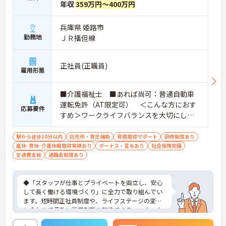
年収
359万円～400万円
■ 成長を支える教育体制が充実
中途入社の方も安心のサポート体制。
兵庫県 姫路市
・入社時から段階的な研修プログラム
勤務地
ＪＲ播但線
・OJTやプリセプター制度あり
・資格取得支援や試験対策講座あり
→ 着実にスキルアップできる環境です！
正社員(正職員)
雇用形態
■ ライフステージに寄り添う働き方
■介護福祉士 ■あれば尚可：普通自動車
長く働き続けやすい制度が整っています。
運転免許（AT限定可） ＜こんな方におす
・育児休業や産後パパ育休の取得実績あり
応募要件
すめ＞ワークライフバランスを大切にした
・短時間勤務・時差勤務も相談可能
・子の看護等休暇・介護休暇など完備
いとお考えの方、入居者様それぞれに合わ
→ 生活の変化にも柔軟に対応できます♪
せた、温かいケアを提供したい方、これま
駅から徒歩10分以内
託児所・育児補助
資格取得サポート
研修制度あり
産休･育休･介護休暇取得実績あり
での介護分野でのご経験を有効に活用した
ボーナス・賞与あり
社会保険完備
■ 大手ならではの福利厚生
交通費支給
退職金制度あり
い方
将来まで見据えたサポートが魅力です。
・賞与年2回＋各種手当で安定収入
◆「スタッフが仕事とプライベートを両立し、安心
・退職金制度＆確定拠出年金あり
して長く働ける環境づくり」に全力で取り組んでい
・保養所やレジャー施設の優待利用も可能
ます。短時間正社員制度や、ライフステージの変化
→ 「安心して長く働きたい」方にぴったり！
に合わせて柔軟に雇用形態を転換できるワークスタ
イル選択制度など、無理なく働き続けられる仕組み