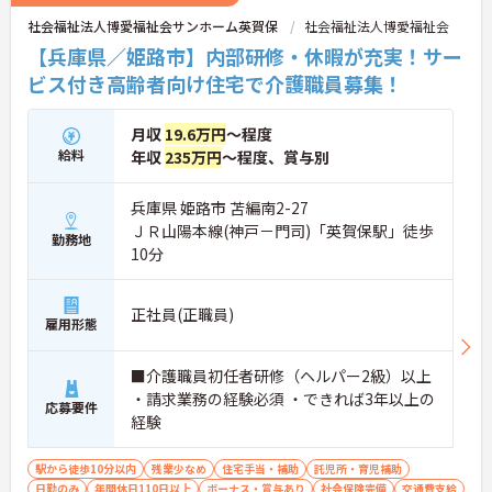
社会福祉法人博愛福祉会サンホーム英賀保
社会福祉法人博愛福祉会
【兵庫県／姫路市】内部研修・休暇が充実！サー
ビス付き高齢者向け住宅で介護職員募集！
月収
19.6万円
～程度
給料
年収
235万円
～程度、賞与別
兵庫県 姫路市 苫編南2-27
ＪＲ山陽本線(神戸－門司)「英賀保駅」徒歩
勤務地
10分
正社員(正職員)
雇用形態
■介護職員初任者研修（ヘルパー2級）以上
・請求業務の経験必須 ・できれば3年以上の
応募要件
経験
駅から徒歩10分以内
残業少なめ
住宅手当・補助
託児所・育児補助
日勤のみ
年間休日110日以上
ボーナス・賞与あり
社会保険完備
交通費支給