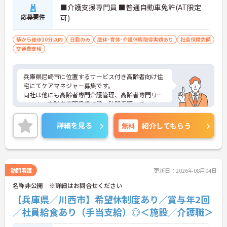
■介護支援専門員 ■普通自動車免許(AT限定
応募要件
可)
駅から徒歩10分以内
日勤のみ
産休･育休･介護休暇取得実績あり
社会保険完備
交通費支給
兵庫県尼崎市に位置するサービス付き高齢者向け住
宅にてケアマネジャー募集です。
同社は他にも高齢者専門介護管理、高齢者専門リフ
ォーム、高齢者専門賃貸相談、訪問看護ステーショ
ン、不動産賃貸仲介業、不動産管理業、収益物件の
売買仲介、その他不動産に関する一切の業務等多岐
詳細を見る
無料
紹介してもらう
にわたり運営している安心の企業です。
訪問看護
更新日：2026年08月04日
名称非公開 ※詳細はお問合せください
【兵庫県／川西市】希望休制度あり／賞与年2回
／社員給食あり（手当支給）◎＜施設／介護職＞