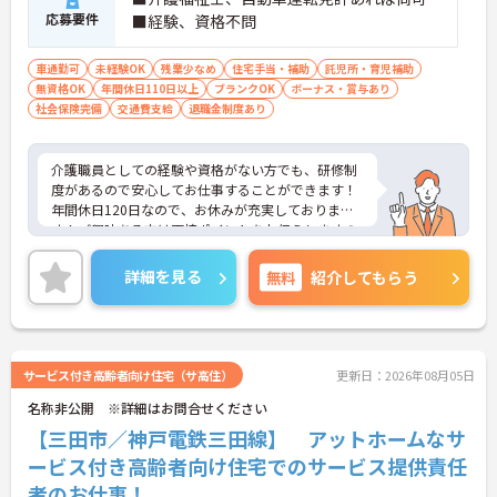
応募要件
■経験、資格不問
車通勤可
未経験OK
残業少なめ
住宅手当・補助
託児所・育児補助
無資格OK
年間休日110日以上
ブランクOK
ボーナス・賞与あり
社会保険完備
交通費支給
退職金制度あり
介護職員としての経験や資格がない方でも、研修制
度があるので安心してお仕事することができます！
年間休日120日なので、お休みが充実しておりま
す！ご興味ある方は面接ポイントをお伝えしますの
で、お気軽にお問い合わせください♪
詳細を見る
無料
紹介してもらう
サービス付き高齢者向け住宅（サ高住）
更新日：2026年08月05日
名称非公開 ※詳細はお問合せください
【三田市／神戸電鉄三田線】 アットホームなサ
ービス付き高齢者向け住宅でのサービス提供責任
者のお仕事！