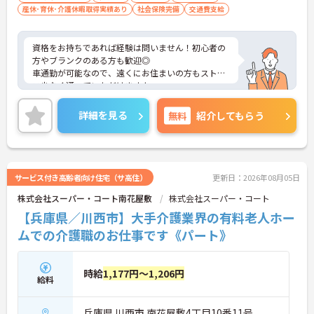
産休･育休･介護休暇取得実績あり
社会保険完備
交通費支給
資格をお持ちであれば経験は問いません！初心者の
方やブランクのある方も歓迎◎
車通勤が可能なので、遠くにお住まいの方もストレ
ス少なく通っていただけますよ。
ご興味ある方には、面接対策ポイントなど、さらに
詳細をお話しいたしますのでお気軽にご相談くださ
詳細を見る
無料
紹介してもらう
い。
サービス付き高齢者向け住宅（サ高住）
更新日：2026年08月05日
株式会社スーパー・コート南花屋敷
株式会社スーパー・コート
【兵庫県／川西市】大手介護業界の有料老人ホー
ムでの介護職のお仕事です《パート》
時給
1,177円～1,206円
給料
兵庫県 川西市 南花屋敷4丁目10番11号