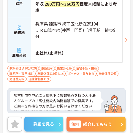
給料
年収
280万円～360万円
程度※経験により考
慮
兵庫県 姫路市 網干区北新在家104
ＪＲ山陽本線(神戸－門司)「網干駅」徒歩9
勤務地
分
正社員(正職員)
雇用形態
駅から徒歩10分以内
車通勤可
残業少なめ
住宅手当・補助
託児所・育児補助
年間休日110日以上
ボーナス・賞与あり
社会保険完備
交通費支給
退職金制度あり
加古川市を中心に兵庫県下に複数拠点を持つ大手法
人グループのサ高住施設内訪問看護での募集です。
ご興味をお持ちの方は是非お問い合わせください！
①長期的に就業できる環境です！産休育休等の福利
厚生はもちろん、復帰後の時短勤務や、施設によっ
ては事業所内保育を行っていたり、子連れ出勤して
詳細を見る
無料
紹介してもらう
働いているスタッフもいらっしゃいます。
②法人内移動可能！年1回異動希望が提出すること