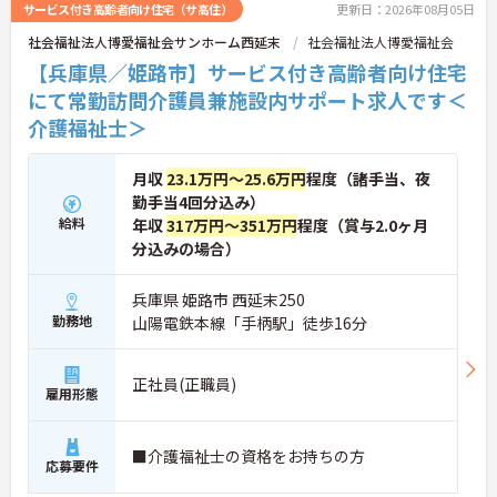
サービス付き高齢者向け住宅（サ高住）
更新日：2026年08月05日
社会福祉法人博愛福祉会サンホーム西延末
社会福祉法人博愛福祉会
【兵庫県／姫路市】サービス付き高齢者向け住宅
にて常勤訪問介護員兼施設内サポート求人です＜
介護福祉士＞
月収
23.1万円～25.6万円
程度（諸手当、夜
勤手当4回分込み）
給料
年収
317万円～351万円
程度（賞与2.0ヶ月
分込みの場合）
兵庫県 姫路市 西延末250
勤務地
山陽電鉄本線「手柄駅」徒歩16分
正社員(正職員)
雇用形態
■介護福祉士の資格をお持ちの方
応募要件