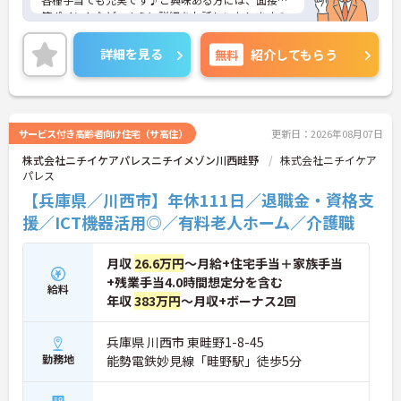
策ポイントなど、さらに詳細をお話しいたしますの
でお気軽にご相談ください。
詳細を見る
無料
紹介してもらう
サービス付き高齢者向け住宅（サ高住）
更新日：2026年08月07日
株式会社ニチイケアパレスニチイメゾン川西畦野
株式会社ニチイケア
パレス
【兵庫県／川西市】年休111日／退職金・資格支
援／ICT機器活用◎／有料老人ホーム／介護職
月収
26.6万円
～月給+住宅手当＋家族手当
+残業手当4.0時間想定分を含む
給料
年収
383万円
～月収+ボーナス2回
兵庫県 川西市 東畦野1-8-45
勤務地
能勢電鉄妙見線「畦野駅」徒歩5分