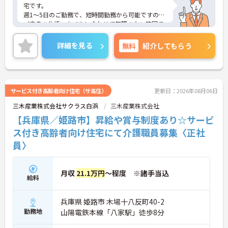
り、有給と組み合わせて海外旅行に行くスタッフも
宅です。
いる職場です
週1～5日のご勤務で、短時間勤務から可能ですので
・インカム導入によりスタッフ間のフリーハンド連
ご自身の生活スタイルに合わせて無理のない範囲で
絡・情報共有が可能、また、睡眠センサー・アレク
働いていただけます。
サ等IoT機器を活用し、業務効率化と質の高いケアを
最寄り駅から徒歩8分、マイカー通勤可能で無料の
詳細を見る
無料
紹介してもらう
両立しています
駐車場も完備しておりますので通勤ラクラクです。
・従業員満足度調査を定期実施し、スタッフの声を
ご興味のある方には、面接対策ポイントなど、さら
制度に反映する文化があります
に詳細をお話しいたしますのでお気軽にご相談くだ
・エリアマネージャー・社長が定期的にホームを周
さい！
り、スタッフと直接意見交換をしています
サービス付き高齢者向け住宅（サ高住）
更新日：2026年08月06日
【育児・家庭との両立を本気でサポートしている職
場です】
三木産業株式会社サクラス白浜
三木産業株式会社
・育休取得率100%・育休後就業復帰率100%と、育
【兵庫県／姫路市】昇給や賞与制度あり☆サービ
児と仕事を両立できる体制が整っています
ス付き高齢者向け住宅にて介護職員募集〈正社
・育児短時間勤務が小学4年生まで利用でき、法令よ
り長い期間サポートを受けることができます
員〉
・「くるみん」「えるぼし」「トモニン」の3つの
厚生労働省認定を取得しており、ライフステージに
合わせた長期就業が実現できる職場です
月収
21.1万円
～程度 ※諸手当込
給料
兵庫県 姫路市 木場十八反町40-2
勤務地
山陽電鉄本線「八家駅」徒歩8分