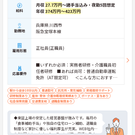
月収
27.7万円
～諸手当込み・夜勤5回想定
給料
年収
374万円～423万円
兵庫県 川西市
勤務地
阪急宝塚本線
正社員(正職員)
雇用形態
■いずれか必須：実務者研修・介護職員初
任者研修 ■あれば尚可：普通自動車運転
応募要件
免許（AT限定可） ＜こんな方におすすめ
＞ワークライフバランスを大切にしたいと
お考えの方、入居者様それぞれに合わせ
駅から徒歩10分以内
車通勤可
託児所・育児補助
資格取得サポート
研修制度あり
産休･育休･介護休暇取得実績あり
た、温かいケアを提供したい方、これまで
ボーナス・賞与あり
社会保険完備
交通費支給
退職金制度あり
の介護分野でのご経験を有効に活用したい
方
◆東証上場の安定した経営基盤が強みです。毎月の
「食事補助手当」や独自の住宅ローン補助、退職金
制度など家計に優しい福利厚生が充実。WEB社内報
や年1回のキックオフミーティング等、風通し良く