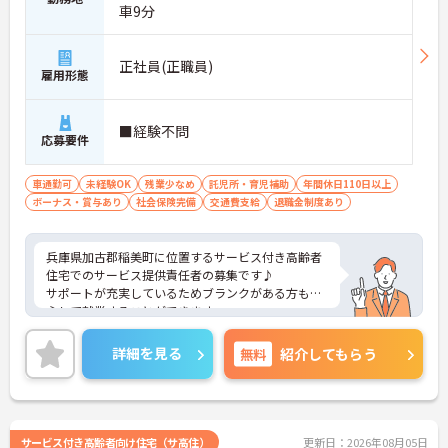
車9分
正社員(正職員)
雇用形態
■経験不問
応募要件
車通勤可
未経験OK
残業少なめ
託児所・育児補助
年間休日110日以上
ボーナス・賞与あり
社会保険完備
交通費支給
退職金制度あり
兵庫県加古郡稲美町に位置するサービス付き高齢者
住宅でのサービス提供責任者の募集です♪
サポートが充実しているためブランクがある方も安
心して就業することができます。
ご興味のある方には、面接対策ポイントなど、さら
に詳細をお話しいたしますのでお気軽にご相談くだ
詳細を見る
無料
紹介してもらう
さい！
サービス付き高齢者向け住宅（サ高住）
更新日：2026年08月05日