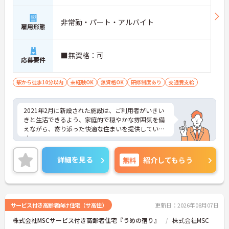
非常勤・パート・アルバイト
雇用形態
■無資格：可
応募要件
駅から徒歩10分以内
未経験OK
無資格OK
研修制度あり
交通費支給
2021年2月に新設された施設は、ご利用者がいきい
きと生活できるよう、家庭的で穏やかな雰囲気を備
えながら、寄り添った快適な住まいを提供していま
す。
社員同士の交流が深まるよう、イベントが実施され
ているため、アットホームな雰囲気の職場です。駅
詳細を見る
無料
紹介してもらう
から徒歩5分の立地で、バイクや自転車での通勤も
できるため、通勤手段を選ぶことができます。
ご興味のある方には、面接対策ポイントなど、さら
に詳細をお話しいたしますのでお気軽にご相談くだ
さい！
サービス付き高齢者向け住宅（サ高住）
更新日：2026年08月07日
株式会社MSCサービス付き高齢者住宅『うめの宿り』
株式会社MSC