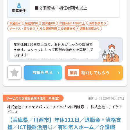
■必須資格：初任者研修以上
応募要件
車通勤可
未経験OK
無資格OK
年間休日110日以上
研修制度あり
ボーナス・賞与あり
社会保険完備
交通費支給
退職金制度あり
年間休日110日以上あり、お休みがしっかり取得で
きます。スタッフにとって理想の働き方を実現して
います♪
マイカー通勤も可能◎離れた地域にお住まいの方も
ストレス無く通勤していただけます！
気になることがございましたらお気軽にマイナビま
詳細を見る
無料
紹介してもらう
でお問合せください！！
サービス付き高齢者向け住宅（サ高住）
更新日：2026年08月07日
株式会社ニチイケアパレスニチイメゾン川西畦野
株式会社ニチイケア
パレス
【兵庫県／川西市】年休111日／退職金・資格支
援／ICT機器活用◎／有料老人ホーム／介護職