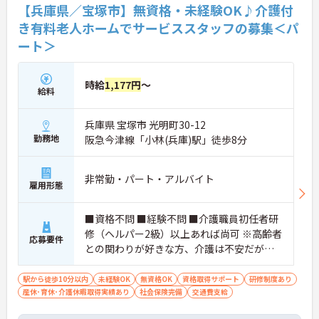
【兵庫県／宝塚市】無資格・未経験OK♪介護付
き有料老人ホームでサービススタッフの募集＜パ
ート＞
時給
1,177円
～
給料
兵庫県 宝塚市 光明町30-12
勤務地
阪急今津線「小林(兵庫)駅」徒歩8分
非常勤・パート・アルバイト
雇用形態
■資格不問 ■経験不問 ■介護職員初任者研
修（ヘルパー2級）以上あれば尚可 ※高齢者
応募要件
との関わりが好きな方、介護は不安だがサ
ポート役として働きたい方、お客様に喜ん
でもらいたい気持ちがある方に適していま
駅から徒歩10分以内
未経験OK
無資格OK
資格取得サポート
研修制度あり
産休･育休･介護休暇取得実績あり
す。
社会保険完備
交通費支給