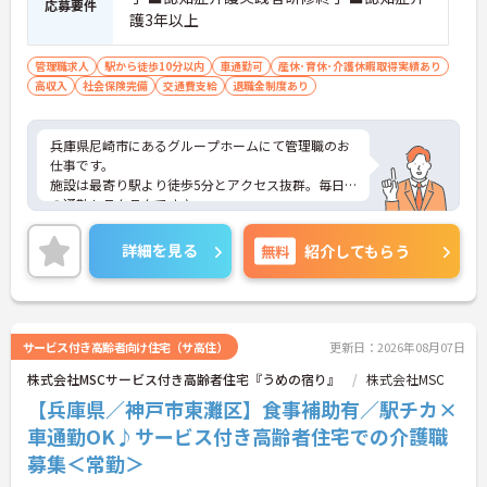
応募要件
護3年以上
管理職求人
駅から徒歩10分以内
車通勤可
産休･育休･介護休暇取得実績あり
高収入
社会保険完備
交通費支給
退職金制度あり
兵庫県尼崎市にあるグループホームにて管理職のお
仕事です。
施設は最寄り駅より徒歩5分とアクセス抜群。毎日
の通勤もラクラクです♪
住宅手当の支給や育児休暇制度など、ライフステー
ジが変わっても長く働くことが出来る環境が整って
詳細を見る
無料
紹介してもらう
いるのも嬉しいポイントの一つ！
ご興味がある方は是非一度マイナビまでお問い合わ
せください。さらに詳細などお伝えします！
サービス付き高齢者向け住宅（サ高住）
更新日：2026年08月07日
株式会社MSCサービス付き高齢者住宅『うめの宿り』
株式会社MSC
【兵庫県／神戸市東灘区】食事補助有／駅チカ×
車通勤OK♪サービス付き高齢者住宅での介護職
募集＜常勤＞