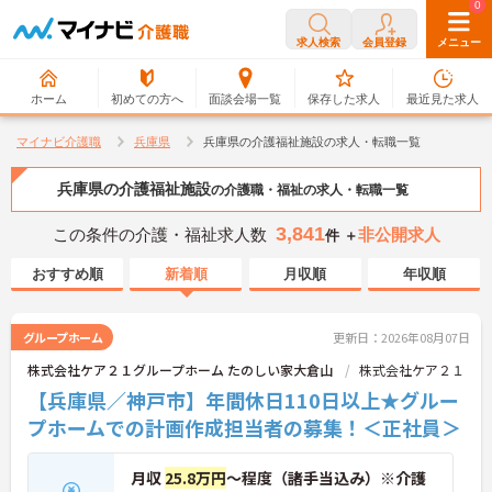
0
0
求人検索
会員登録
メニュー
ホーム
初めての方へ
面談会場一覧
保存した求人
最近見た求人
マイナビ介護職
兵庫県
兵庫県の介護福祉施設の求人・転職一覧
兵庫県の介護福祉施設
の介護職・福祉の求人・転職一覧
3,841
この条件の介護・福祉求人数
非公開求人
件 ＋
おすすめ順
新着順
月収順
年収順
グループホーム
更新日：2026年08月07日
株式会社ケア２１グループホーム たのしい家大倉山
株式会社ケア２１
【兵庫県／神戸市】年間休日110日以上★グルー
プホームでの計画作成担当者の募集！＜正社員＞
月収
25.8万円
～程度（諸手当込み）※介護