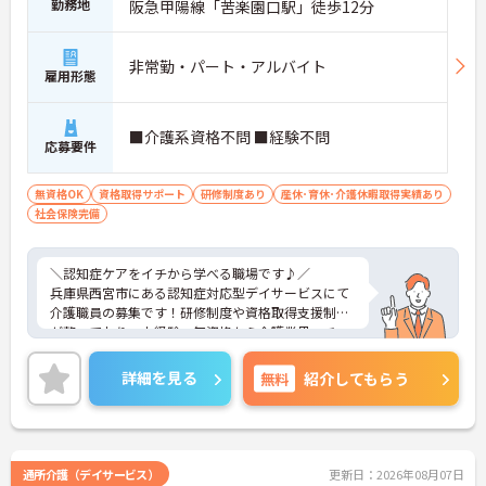
勤務地
阪急甲陽線「苦楽園口駅」徒歩12分
非常勤・パート・アルバイト
雇用形態
■介護系資格不問 ■経験不問
応募要件
無資格OK
資格取得サポート
研修制度あり
産休･育休･介護休暇取得実績あり
社会保険完備
＼認知症ケアをイチから学べる職場です♪／
兵庫県西宮市にある認知症対応型デイサービスにて
介護職員の募集です！研修制度や資格取得支援制度
が整っており、未経験・無資格から介護業界へチャ
レンジしたい方にもおすすめです◎育児・介護休業
制度や食事補助など福利厚生も充実。無理なく働き
詳細を見る
無料
紹介してもらう
ながらスキルアップを目指せる環境です♪ご興味の
ある方には、面接対策ポイントなど、さらに詳細を
お話しいたしますのでお気軽にご相談ください！
通所介護（デイサービス）
更新日：2026年08月07日