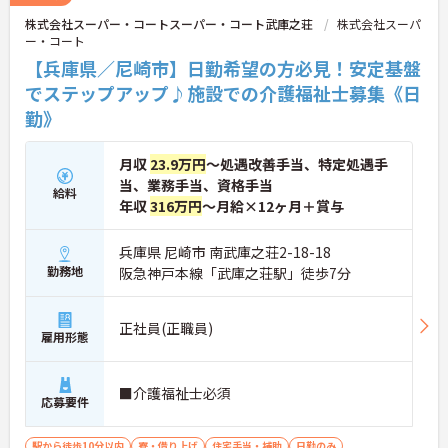
株式会社スーパー・コートスーパー・コート武庫之荘
株式会社スーパ
ー・コート
【兵庫県／尼崎市】日勤希望の方必見！安定基盤
でステップアップ♪施設での介護福祉士募集《日
勤》
月収
23.9万円
～処遇改善手当、特定処遇手
当、業務手当、資格手当
給料
年収
316万円
～月給×12ヶ月＋賞与
兵庫県 尼崎市 南武庫之荘2-18-18
勤務地
阪急神戸本線「武庫之荘駅」徒歩7分
正社員(正職員)
雇用形態
■介護福祉士必須
応募要件
駅から徒歩10分以内
寮・借り上げ
住宅手当・補助
日勤のみ