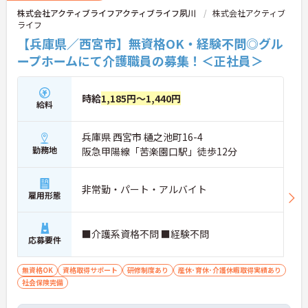
■ 未経験から安心スタート♪
株式会社アクティブライフアクティブライフ夙川
株式会社アクティブ
ライフ
介護のお仕事が初めての方も挑戦しやすい環境で
す。
【兵庫県／西宮市】無資格OK・経験不問◎グル
・無資格、未経験から応募可能
ープホームにて介護職員の募集！＜正社員＞
・研修制度あり
・資格取得支援制度あり
・段階的に知識や技術を習得可能
時給
1,185円～1,440円
→ 働きながら着実にスキルアップを目指せます♪
給料
■ 長く働きやすい職場です♪
兵庫県 西宮市 樋之池町16-4
ライフスタイルに合わせた働き方が相談できます。
勤務地
阪急甲陽線「苦楽園口駅」徒歩12分
・週3日から勤務相談可能
・正職員登用制度あり
・育児休業制度あり
非常勤・パート・アルバイト
雇用形態
・介護休業制度あり
→ 将来を見据えながら働き続けやすい環境です♪
―――――――――――――――
■介護系資格不問 ■経験不問
■ 福利厚生も充実です♪
応募要件
職員が安心して働ける制度が整っています。
無資格OK
資格取得サポート
研修制度あり
産休･育休･介護休暇取得実績あり
・食事補助制度あり
社会保険完備
・交通費全額支給
・健康診断あり