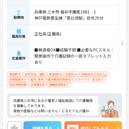
兵庫県 三木市 福井字鷹尾1981‐1
勤務地
神戸電鉄粟生線「恵比須駅」徒歩20分
正社員(正職員)
雇用形態
■無資格OK■経験不問 ■必要なPCスキル：
簡単操作で介護記録の一部タブレット入力
応募要件
あり
車通勤可
住宅手当・補助
無資格OK
日勤のみ
年間休日110日以上
研修制度あり
産休･育休･介護休暇取得実績あり
ボーナス・賞与あり
社会保険完備
交通費支給
退職金制度あり
兵庫県三木市にある介護老人福祉施設にて介護職員
を募集しております。
資格や経験などは問いません！どなたでも介護のお
仕事にチャレンジしていただける環境です♪
ご興味がある方は是非一度マイナビまでお問い合わ
せください。さらに詳細などお伝えします！
詳細を見る
無料
紹介してもらう