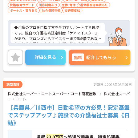
資格取得サポート
研修制度あり
産休･育休･介護休暇取得実績あり
ボーナス・賞与あり
社会保険完備
交通費支給
◆介護のプロを目指す方を全力でサポートする環境
です。独自の介護技術認定制度「ケアマイスター」
があり、ブロンズからマイスターまで5段階であな
たの技術を評価。合格すると認定証と手当が支給さ
れます。
◆スタッフ同士の繋がりを大切にするため「サンク
詳細を見る
無料
紹介してもらう
スバッジ」という素敵な制度を導入しています。ス
マホやパソコンから、部署や施設を超えた仲間に
「ありがとう」のバッジを送り合う仕組みで、毎月
1万5000以上もの感謝が行き交っています！どんな
些細なことでも感謝を伝え合い、認め合えるため、
訪問看護
更新日：2026年08月07日
風通しが良くとてもあたたかい雰囲気の職場です。
株式会社スーパー・コートスーパー・コート南花屋敷
株式会社スーパ
また、「もっとこうしたら良くなるかも！」という
ー・コート
現場の小さなアイデアを大切にしており、入社1日
目から誰でもいくつでも提案できる「フジキャタ提
【兵庫県／川西市】日勤希望の方必見！安定基盤
案」制度があり、毎月役員がすべての提案に目を通
でステップアップ♪施設での介護福祉士募集《日
します。自分の気づきが実際のサービス向上につな
勤》
がるため、やりがいを持って仕事に取り組めます。
月収
23.9万円
～処遇改善手当、特定処遇手