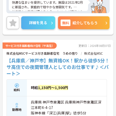
快適な住まいを提供しています。施設は2021年2月
に新設され、家庭的で穏やかな雰囲気です。
社員同士の交流が深まるよう、イベントが実施され
ているため、アットホームな雰囲気の職場です。ま
た、勤務時間は日勤のみなので、家庭との両立もし
詳細を見る
無料
紹介してもらう
やすい環境です。
ご興味のある方には、面接対策ポイントなど、さら
に詳細をお話しいたしますのでお気軽にご相談くだ
さい！
サービス付き高齢者向け住宅（サ高住）
更新日：2026年08月07日
株式会社MSCサービス付き高齢者住宅 うめの宿り
株式会社MSC
【兵庫県／神戸市】無資格OK！駅から徒歩5分！
サ高住での夜間管理人としてのお仕事です♪＜パ
ート＞
時給
1,150円～1,500円
給料
兵庫県 神戸市東灘区 兵庫県神戸市東灘区深
江本町4-4-17
勤務地
阪神本線「深江(兵庫)駅」徒歩5分