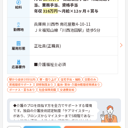
当、業務手当、資格手当
給料
年収
316万円
～月給×12ヶ月＋賞与
兵庫県 川西市 南花屋敷4-10-11
勤務地
ＪＲ福知山線「川西池田駅」徒歩5分
正社員(正職員)
雇用形態
■介護福祉士必須
応募要件
駅から徒歩10分以内
寮・借り上げ
住宅手当・補助
日勤のみ
資格取得サポート
研修制度あり
産休･育休･介護休暇取得実績あり
ボーナス・賞与あり
社会保険完備
交通費支給
◆介護のプロを目指す方を全力でサポートする環境
です。独自の介護技術認定制度「ケアマイスター」
があり、ブロンズからマイスターまで5段階であな
たの技術を評価。合格すると認定証と手当が支給さ
れます。