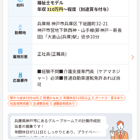
福祉士モデル
給料
年収
310万円
～程度（別途賞与付与）
兵庫県 神戸市兵庫区 下祇園町32-21
神戸市営地下鉄西神・山手線(新神戸－新長
勤務地
田)「大倉山(兵庫)駅」徒歩10分
正社員(正職員)
雇用形態
■経験不問■介護支援専門員（ケアマネジ
ャー）必須■普通自動車運転免許あれば尚
応募要件
可
駅から徒歩10分以内
残業少なめ
年間休日110日以上
ボーナス・賞与あり
社会保険完備
交通費支給
退職金制度あり
兵庫県神戸市にあるグループホームでの計画作成担
当者の募集です！
年間休日が111日としっかりとあり、プライベート
の時間を大切にできます☆