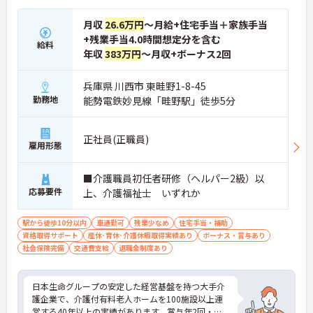
月収
26.6万円
～月給+住宅手当＋家族手当
+残業手当4.0時間想定分を含む
給料
年収
383万円
～月収+ボーナス2回
兵庫県 川西市 東畦野1-8-45
勤務地
能勢電鉄妙見線「畦野駅」徒歩5分
正社員(正職員)
雇用形態
■介護職員初任者研修（ヘルパー2級）以
応募要件
上、介護福祉士 いずれか
駅から徒歩10分以内
車通勤可
残業少なめ
住宅手当・補助
資格取得サポート
産休･育休･介護休暇取得実績あり
ボーナス・賞与あり
社会保険完備
交通費支給
退職金制度あり
日本生命グループの安定した経営基盤を持つ大手介
護企業で、介護付有料老人ホームを100施設以上運
営する40年以上の実績があります。賞与年2回・定