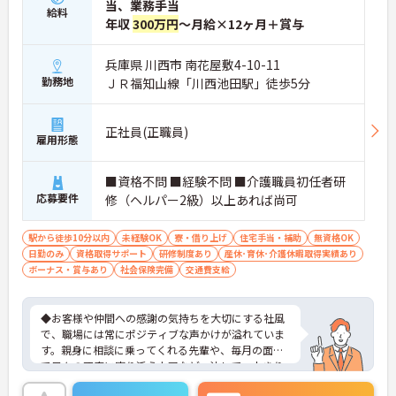
当、業務手当
給料
年収
300万円
～月給×12ヶ月＋賞与
兵庫県 川西市 南花屋敷4-10-11
勤務地
ＪＲ福知山線「川西池田駅」徒歩5分
正社員(正職員)
雇用形態
■資格不問 ■経験不問 ■介護職員初任者研
応募要件
修（ヘルパー2級）以上あれば尚可
駅から徒歩10分以内
未経験OK
寮・借り上げ
住宅手当・補助
無資格OK
日勤のみ
資格取得サポート
研修制度あり
産休･育休･介護休暇取得実績あり
ボーナス・賞与あり
社会保険完備
交通費支給
◆お客様や仲間への感謝の気持ちを大切にする社風
で、職場には常にポジティブな声かけが溢れていま
す。親身に相談に乗ってくれる先輩や、毎月の面談
で日々の不安に寄り添う上司など、決して一人きり
にさせないフォロー体制が万全。心理的安全性が高