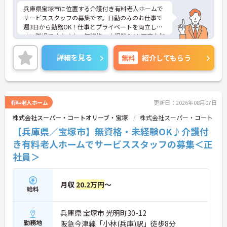
兵庫県宝塚市に位置する介護付き有料老人ホームで
サービススタッフの募集です。日勤のみのお仕事で
週3日から勤務OK！仕事とプライベートを両立しや
すい職場です♪また、無資格・未経験OK！丁寧な指
導があるので、安心してお仕事スタートいただけま
す◎また、ご興味のある方はご面接のポイントお伝
詳細を見る
無料
紹介してもらう
えしますのでご気軽にお問い合わせください。
有料老人ホーム
更新日：2026年08月07日
株式会社スーパー・コートオリーブ・宝塚
株式会社スーパー・コート
【兵庫県／宝塚市】無資格・未経験OK♪介護付
き有料老人ホームでサービススタッフの募集＜正
社員＞
月収
20.2万円
～
給料
兵庫県 宝塚市 光明町30-12
勤務地
阪急今津線「小林(兵庫)駅」徒歩8分