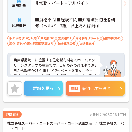
非常勤・パート・アルバイト
を自社開講しており、資格保有率99.8%の実績があ
雇用形態
ります
【残業月4.3時間、給与と働きやすさを両立している
■資格不問 ■経験不問 ■介護職員初任者研
職場です】
応募要件
修（ヘルパー2級）以上あれば尚可
・賞与年2回・定期昇給、夜勤手当・家族手当・住
宅手当など各種手当が充実しています
・残業は月平均4.3時間と業界水準を大きく下回って
駅から徒歩10分以内
未経験OK
無資格OK
資格取得サポート
研修制度あり
おり、有給休暇取得実績14日と休みも取りやすい環
産休･育休･介護休暇取得実績あり
社会保険完備
交通費支給
境です
・年間休日111日以上・シフトは柔軟に対応してお
り、有給と組み合わせて海外旅行に行くスタッフも
兵庫県尼崎市に位置する住宅型有料老人ホームでク
いる職場です
リーンスタッフの募集です。日勤のみのお仕事で週3
・インカム導入によりスタッフ間のフリーハンド連
日から勤務OK！仕事とプライベートを両立しやすい
絡・情報共有が可能、また、睡眠センサー・アレク
職場です♪また、無資格・未経験OK！丁寧な指導が
サ等IoT機器を活用し、業務効率化と質の高いケアを
あるので、安心してお仕事スタートいただけます◎
両立しています
また、ご興味のある方はご面接のポイントお伝えし
詳細を見る
無料
紹介してもらう
・従業員満足度調査を定期実施し、スタッフの声を
ますのでご気軽にお問い合わせください。
制度に反映する文化があります
・エリアマネージャー・社長が定期的にホームを周
り、スタッフと直接意見交換をしています
【育児・家庭との両立を本気でサポートしている職
訪問看護
更新日：2026年08月07日
場です】
・育休取得率100%・育休後就業復帰率100%と、育
株式会社スーパー・コートスーパー・コート武庫之荘
株式会社スーパ
児と仕事を両立できる体制が整っています
ー・コート