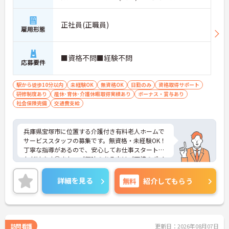
正社員(正職員)
雇用形態
■資格不問■経験不問
応募要件
駅から徒歩10分以内
未経験OK
無資格OK
日勤のみ
資格取得サポート
研修制度あり
産休･育休･介護休暇取得実績あり
ボーナス・賞与あり
社会保険完備
交通費支給
兵庫県宝塚市に位置する介護付き有料老人ホームで
サービススタッフの募集です。無資格・未経験OK！
丁寧な指導があるので、安心してお仕事スタートい
ただけます◎また、ご興味のある方はご面接のポイ
ントお伝えしますのでご気軽にお問い合わせくださ
い。
詳細を見る
無料
紹介してもらう
訪問看護
更新日：2026年08月07日