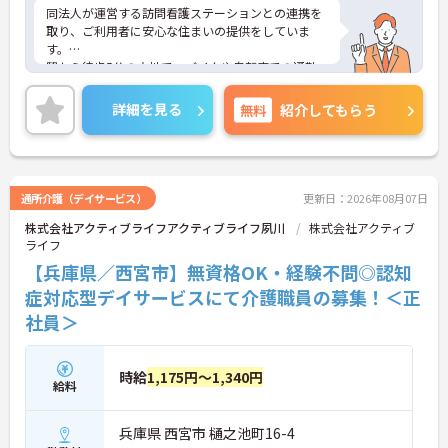
同法人が運営する訪問看護ステーションとの連携を
取り、ご利用者に安心な住まいの提供をしていま
す。
駅から徒歩5分の立地で、バイクや自転車での通勤
もできるため、通勤手段を選ぶことができます。無
資格の方も、ご入居者に寄り添った介護ができる方
詳細を見る
無料
紹介してもらう
であれば、歓迎です。
ご興味のある方には、面接対策ポイントなど、さら
に詳細をお話しいたしますのでお気軽にご相談くだ
さい！
通所介護（デイサービス）
更新日：2026年08月07日
株式会社アクティブライフアクティブライフ夙川
株式会社アクティブ
ライフ
【兵庫県／西宮市】無資格OK・経験不問◎認知
症対応型デイサービスにて介護職員の募集！＜正
社員＞
時給
1,175円～1,340円
給料
兵庫県 西宮市 樋之池町16-4