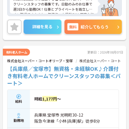
クリーンスタッフの募集です。日勤のみのお仕事で
週3日から勤務OK！仕事とプライベートを両立しや
すい職場です♪また、無資格・未経験OK！丁寧な指
導があるので、安心してお仕事スタートいただけま
す◎また、ご興味のある方はご面接のポイントお伝
詳細を見る
無料
紹介してもらう
えしますのでご気軽にお問い合わせください。
有料老人ホーム
更新日：2026年08月07日
株式会社スーパー・コートオリーブ・宝塚
株式会社スーパー・コート
【兵庫県／宝塚市】無資格・未経験OK♪介護付
き有料老人ホームでクリーンスタッフの募集＜パ
ート＞
時給
1,177円
～
給料
兵庫県 宝塚市 光明町30-12
勤務地
阪急今津線「小林(兵庫)駅」徒歩8分