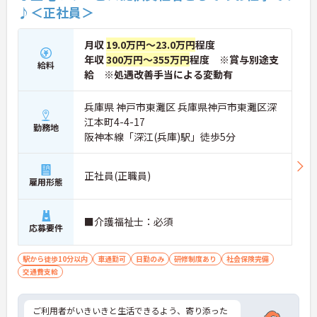
♪＜正社員＞
月収
19.0万円～23.0万円
程度
年収
300万円～355万円
程度 ※賞与別途支
給料
給 ※処遇改善手当による変動有
兵庫県 神戸市東灘区 兵庫県神戸市東灘区深
江本町4-4-17
勤務地
阪神本線「深江(兵庫)駅」徒歩5分
正社員(正職員)
雇用形態
■介護福祉士：必須
応募要件
駅から徒歩10分以内
車通勤可
日勤のみ
研修制度あり
社会保険完備
交通費支給
ご利用者がいきいきと生活できるよう、寄り添った