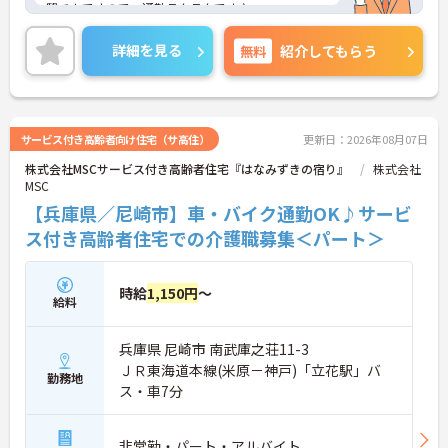
駅チカですので、通勤ラクラクです♪
ご興味のある方には、面接対策ポイントなど、さら
に詳細をお話しいたしますので、お気軽にご相談く
詳細を見る
無料
紹介してもらう
ださい。
サービス付き高齢者向け住宅（サ高住）
更新日：2026年08月07日
株式会社MSCサービス付き高齢者住宅『はなみずきの宿り』
株式会社
MSC
【兵庫県／尼崎市】車・バイク通勤OK♪サービ
ス付き高齢者住宅での介護職募集＜パート＞
時給
1,150円
～
給料
兵庫県 尼崎市 南武庫之荘11-3
ＪＲ東海道本線(米原－神戸)「立花駅」バ
勤務地
ス・車7分
非常勤・パート・アルバイト