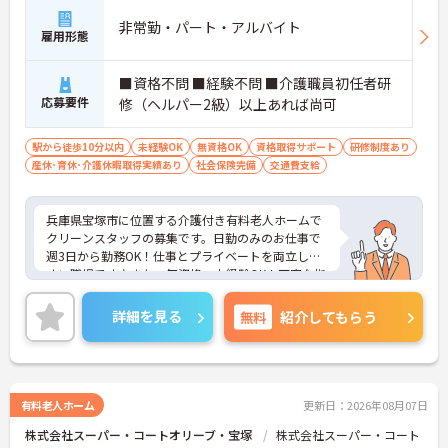
非常勤・パート・アルバイト
雇用形態
■資格不問 ■経験不問 ■介護職員初任者研
応募要件
修（ヘルパー2級）以上あれば尚可
駅から徒歩10分以内
未経験OK
無資格OK
資格取得サポート
研修制度あり
産休･育休･介護休暇取得実績あり
社会保険完備
交通費支給
兵庫県宝塚市に位置する介護付き有料老人ホームで
クリーンスタッフの募集です。日勤のみのお仕事で
週3日から勤務OK！仕事とプライベートを両立しや
すい職場です♪また、無資格・未経験OK！丁寧な指
導があるので、安心してお仕事スタートいただけま
す◎また、ご興味のある方はご面接のポイントお伝
詳細を見る
無料
紹介してもらう
えしますのでご気軽にお問い合わせください。
有料老人ホーム
更新日：2026年08月07日
株式会社スーパー・コートオリーブ・宝塚
株式会社スーパー・コート