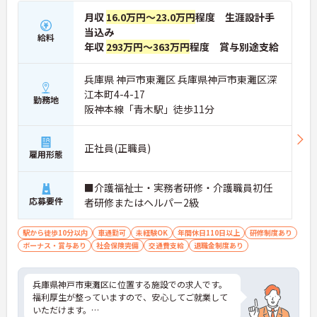
月収
16.0万円～23.0万円
程度 生涯設計手
当込み
給料
年収
293万円～363万円
程度 賞与別途支給
兵庫県 神戸市東灘区 兵庫県神戸市東灘区深
江本町4-4-17
勤務地
阪神本線「青木駅」徒歩11分
正社員(正職員)
雇用形態
■介護福祉士・実務者研修・介護職員初任
応募要件
者研修またはヘルパー2級
駅から徒歩10分以内
車通勤可
未経験OK
年間休日110日以上
研修制度あり
ボーナス・賞与あり
社会保険完備
交通費支給
退職金制度あり
兵庫県神戸市東灘区に位置する施設での求人です。
福利厚生が整っていますので、安心してご就業して
いただけます。