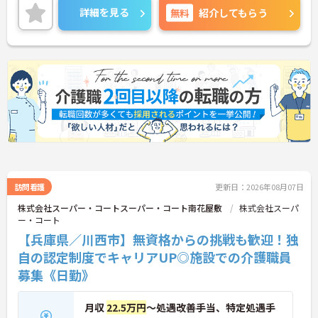
◆スタッフ同士の繋がりを大切にするため「サンク
詳細を見る
無料
紹介してもらう
スバッジ」という素敵な制度を導入しています。ス
マホやパソコンから、部署や施設を超えた仲間に
「ありがとう」のバッジを送り合う仕組みで、毎月
1万5000以上もの感謝が行き交っています！どんな
些細なことでも感謝を伝え合い、認め合えるため、
風通しが良くとてもあたたかい雰囲気の職場です。
また、「もっとこうしたら良くなるかも！」という
現場の小さなアイデアを大切にしており、入社1日
目から誰でもいくつでも提案できる「フジキャタ提
案」制度があり、毎月役員がすべての提案に目を通
します。自分の気づきが実際のサービス向上につな
がるため、やりがいを持って仕事に取り組めます。
訪問看護
更新日：2026年08月07日
株式会社スーパー・コートスーパー・コート南花屋敷
株式会社スーパ
ー・コート
【兵庫県／川西市】無資格からの挑戦も歓迎！独
自の認定制度でキャリアUP◎施設での介護職員
募集《日勤》
月収
22.5万円
～処遇改善手当、特定処遇手