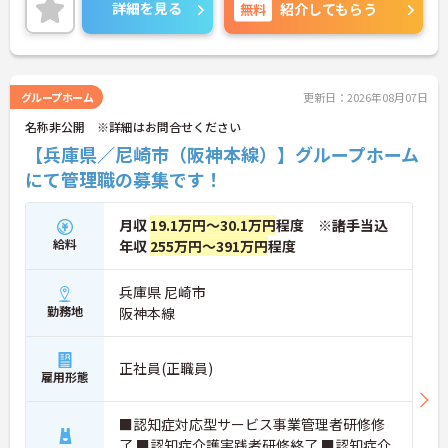
く、中途入社でも自然と馴染める職場です。
詳細を見る
無料
紹介してもらう
◆無資格からでもプロフェッショナルを目指せる
「資格取得支援制度」を完備しています。初任者研
修から国家資格である介護福祉士まで、現場での実
務経験を積みながら、会社からのバックアップを受
けて資格取得に挑戦できます。
グループホーム
更新日：2026年08月07日
◆法人独自の介護技術認定制度「ケアマイスター」
名称非公開 ※詳細はお問合せください
により、身につけたスキルを5段階でしっかり評価
し手当で還元。さらに「目標管理シート」を用いた
【兵庫県／尼崎市（阪神本線）】グループホーム
月1回の上司との面談があり、一人ひとりの不安や
にて管理職の募集です！
目標に寄り添う手厚いフォロー体制が整っていま
す。
月収
19.1万円～30.1万円
程度 ※諸手当込
給料
年収
255万円～391万円
程度
兵庫県 尼崎市
勤務地
阪神本線
正社員(正職員)
雇用形態
■認知症対応型サービス事業管理者研修修
了 ■認知症介護実践者研修終了 ■認知症介