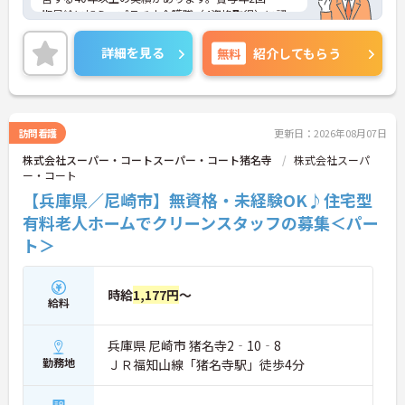
期昇給に加え、プラチナ介護職（4資格取得）に認
定されると月38,000円の手当が加算され、スキルが
収入に直結する仕組みが整っています。年間休日11
詳細を見る
無料
紹介してもらう
1日以上・残業月平均4.3時間と働きやすく、育休取
得率100%・育児短時間勤務（小学4年生まで）・有
給取得実績14日と、家庭との両立を長期的にサポー
トする制度も充実しています。入社導入研修・昇格
時研修・技術向上研修など段階別の研修体制と資格
訪問看護
更新日：2026年08月07日
取得支援が整っており、介護福祉士国家試験対策講
株式会社スーパー・コートスーパー・コート猪名寺
株式会社スーパ
座やケアマネ対策講座も自社開講しています。多職
ー・コート
種チームケアの中で専門性を高めながら、ケアマネ
ジャーや生活相談員へのキャリアアップも実現でき
【兵庫県／尼崎市】無資格・未経験OK♪住宅型
る職場です。
有料老人ホームでクリーンスタッフの募集＜パー
ト＞
★おすすめPOINT★
【日本生命グループの大手企業・成長ができる環境
です】
・日本生命グループを親会社に持つ大手介護企業
時給
1,177円
～
給料
で、100施設以上を運営する安定した経営基盤があ
ります
・介護福祉士を取得すると資格手当がプラスされ、
兵庫県 尼崎市 猪名寺2‐10‐8
プラチナ介護職（4資格）に認定されると月38,000
勤務地
ＪＲ福知山線「猪名寺駅」徒歩4分
円の手当が加算される仕組みが整っています
・介護福祉士国家試験対策講座・認知症ケア専門士
対策・ケアマネジャー対策など、資格取得支援講座