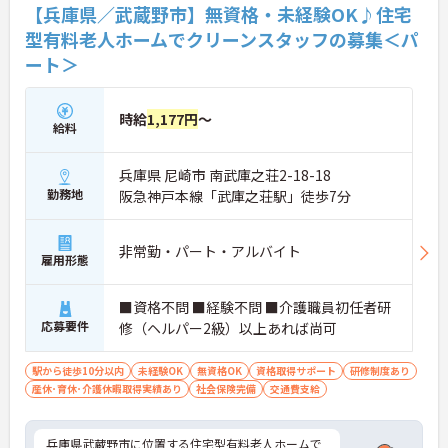
・育児短時間勤務が小学4年生まで利用でき、法令よ
【兵庫県／武蔵野市】無資格・未経験OK♪住宅
り長い期間サポートを受けることができます
型有料老人ホームでクリーンスタッフの募集＜パ
・「くるみん」「えるぼし」「トモニン」の3つの
厚生労働省認定を取得しており、ライフステージに
ート＞
合わせた長期就業が実現できる職場です
時給
1,177円
～
給料
兵庫県 尼崎市 南武庫之荘2-18-18
勤務地
阪急神戸本線「武庫之荘駅」徒歩7分
非常勤・パート・アルバイト
雇用形態
■資格不問 ■経験不問 ■介護職員初任者研
応募要件
修（ヘルパー2級）以上あれば尚可
駅から徒歩10分以内
未経験OK
無資格OK
資格取得サポート
研修制度あり
産休･育休･介護休暇取得実績あり
社会保険完備
交通費支給
兵庫県武蔵野市に位置する住宅型有料老人ホームで