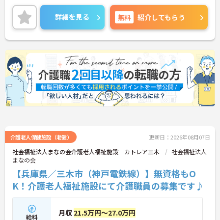
また地域手当、資格手当などの各種手当が充実して
おり、金銭面も安心です♪
詳細を見る
無料
紹介してもらう
ご興味のある方には、面接対策ポイントなど、さら
に詳細をお話しいたしますのでお気軽にご相談くだ
さい！
介護老人保健施設（老健）
更新日：2026年08月07日
社会福祉法人まなの会介護老人福祉施設 カトレア三木
社会福祉法人
まなの会
【兵庫県／三木市（神戸電鉄線）】無資格もO
K！介護老人福祉施設にて介護職員の募集です♪
月収
21.5万円～27.0万円
給料