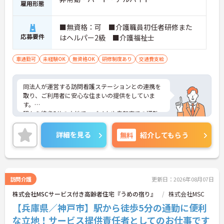
雇用形態
■無資格：可 ■介護職員初任者研修また
応募要件
はヘルパー2級 ■介護福祉士
車通勤可
未経験OK
無資格OK
研修制度あり
交通費支給
同法人が運営する訪問看護ステーションとの連携を
取り、ご利用者に安心な住まいの提供をしていま
す。
駅から徒歩5分の立地で、バイクや自転車での通勤
もできるため、通勤手段を選ぶことができます。無
資格の方も、ご入居者に寄り添った介護ができる方
詳細を見る
無料
紹介してもらう
であれば、歓迎です。
ご興味のある方には、面接対策ポイントなど、さら
に詳細をお話しいたしますのでお気軽にご相談くだ
さい！
訪問介護
更新日：2026年08月07日
株式会社MSCサービス付き高齢者住宅『うめの宿り』
株式会社MSC
【兵庫県／神戸市】駅から徒歩5分の通勤に便利
な立地！サービス提供責任者としてのお仕事です