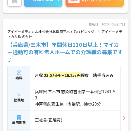
更新日：2026年08月07日
アイビーメディカル株式会社北播磨三木すみれビレッジ
アイビーメデ
ィカル株式会社
【兵庫県/三木市】年間休日110日以上！マイカ
ー通勤可の有料老人ホームでの介護職の募集です
♪
月収
23.5万円～26.2万円
程度 諸手当込み
給料
兵庫県 三木市 志染町吉田字一本松谷1241-5
3
勤務地
神戸電鉄粟生線「志染駅」徒歩20分
正社員(正職員)
雇用形態