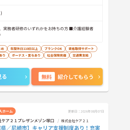
)
、実務者研修のいずれかをお持ちの方 ■介護経験者
）
なめ
年間休日110日以上
ブランクOK
資格取得サポート
あり
ボーナス・賞与あり
社会保険完備
交通費支給
見る
無料
紹介してもらう
人ホーム
更新日：2026年08月07日
社ケア２１プレザンメゾン塚口
株式会社ケア２１
庫県／尼崎市】キャリア支援制度あり！充実