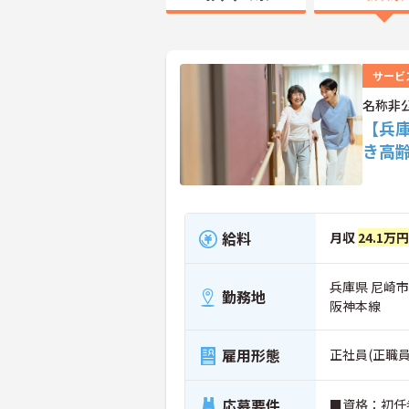
サービ
名称非
【兵
き高
給料
月収
24.1万円
兵庫県 尼崎市
勤務地
阪神本線
雇用形態
正社員(正職員
応募要件
■資格：初任