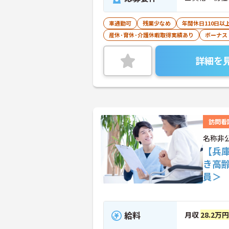
車通勤可
残業少なめ
年間休日110日以
産休･育休･介護休暇取得実績あり
ボーナス
詳細を
訪問看
名称非
【兵
き高
員＞
給料
月収
28.2万