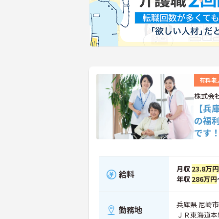
有料老
株式会
【兵
の福
です
月収
23.8万円
給料
年収
286万円
兵庫県 尼崎市 
勤務地
ＪＲ東海道本