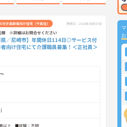
ス付き高齢者向け住宅（サ高住）
更新日：2026年08月07日
マ
公開 ※詳細はお問合せください
お
庫県／尼崎市】年間休日114日◎サービス付
齢者向け住宅にて介護職員募集！＜正社員＞
～
)
者以上 ■経験：不問