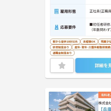
雇用形態
正社員(正職員
■初任者研修
応募要件
（年数問わず
駅から徒歩10分以内
未経験OK
残業少
研修制度あり
産休･育休･介護休暇取得実績
退職金制度あり
詳細を
有料老
株式会
【兵