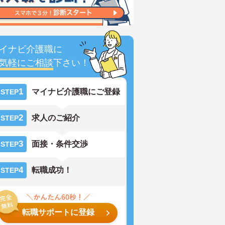
イナビ介護職に
気軽にご相談
下さい！
1
マイナビ介護職にご登録
STEP
2
求人のご紹介
STEP
3
面接・条件交渉
STEP
4
転職成功！
STEP
転職サポートに登録