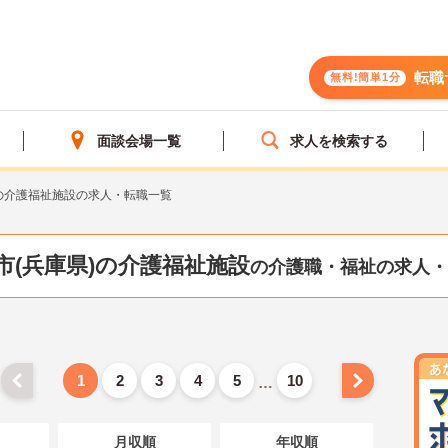
転職
無料!簡単1分
面談会場一覧
求人を検索する
の介護福祉施設の求人・転職一覧
市(兵庫県)の介護福祉施設
の介護職・福祉の求人・
1
2
3
4
5
10
…
月収順
年収順