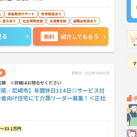
上
資格取得サポート
研修制度あり
・賞与あり
社会保険完備
交通費支給
退職金制度あり
見る
無料
紹介してもらう
護
更新日：2026年08月07日
公開 ※詳細はお問合せください
庫県／尼崎市】年間休日114日◎サービス付
齢者向け住宅にて介護リーダー募集！＜正社
円～33.1万円