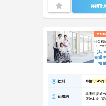
詳細を
特別養
社会福
社会
【兵
養護
／扶
給料
時給
1,145円
兵庫県 尼崎市 
勤務地
阪神本線「尼