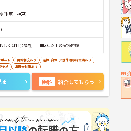
線(米原－神戸)
)
もしくは社会福祉士 ■3年以上の実務経験
サポート
研修制度あり
産休･育休･介護休暇取得実績あり
費支給
退職金制度あり
見る
無料
紹介してもらう