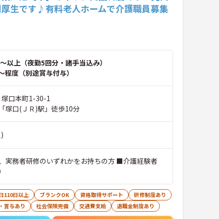
利厚生です♪有料老人ホームで介護職員募集
！
～以上（夜勤5回分・諸手当込み）
～程度（別途賞与付与）
塚口本町1-30-1
「塚口(ＪＲ)駅」徒歩10分
)
、実務者研修のいずれかをお持ちの方 ■介護経験者
）
日110日以上
ブランクOK
資格取得サポート
研修制度あり
・賞与あり
社会保険完備
交通費支給
退職金制度あり