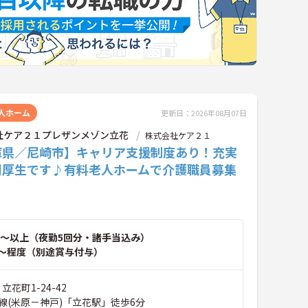
人ホーム
更新日：2026年08月07日
社ケア２１プレザンメゾン立花
株式会社ケア２１
庫県／尼崎市】キャリア支援制度あり！充実
利厚生です♪有料老人ホームで介護職員募集
！
～以上（夜勤5回分・諸手当込み）
～程度（別途賞与付与）
立花町1-24-42
線(米原－神戸)「立花駅」徒歩6分