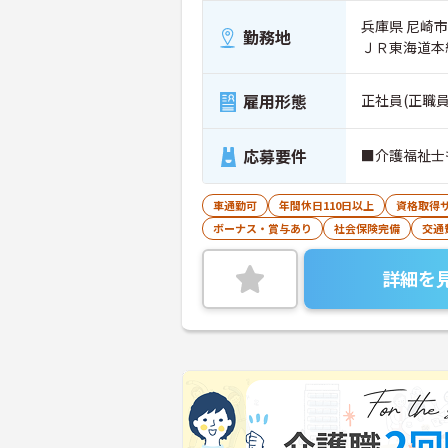
兵庫県 尼崎市
勤務地
ＪＲ東海道本
雇用形態
正社員(正職員
応募要件
■介護福祉士
車通勤可
年間休日110日以上
資格取得
ボーナス・賞与あり
社会保険完備
交通
詳細を