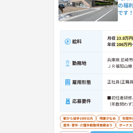
の福
です
月収
23.8万円
給料
年収
286万円
兵庫県 尼崎市 
勤務地
ＪＲ福知山線
雇用形態
正社員(正職員
■初任者研修
応募要件
（年数問わず
駅から徒歩10分以内
残業少なめ
年間休
産休･育休･介護休暇取得実績あり
ボーナス