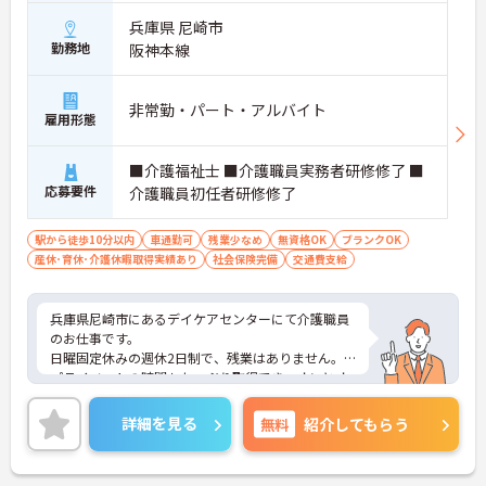
兵庫県 尼崎市
勤務地
阪神本線
非常勤・パート・アルバイト
雇用形態
■介護福祉士 ■介護職員実務者研修修了 ■
応募要件
介護職員初任者研修修了
駅から徒歩10分以内
車通勤可
残業少なめ
無資格OK
ブランクOK
産休･育休･介護休暇取得実績あり
社会保険完備
交通費支給
兵庫県尼崎市にあるデイケアセンターにて介護職員
のお仕事です。
日曜固定休みの週休2日制で、残業はありません。
プライベートの時間もたっぷり取得でき、オンとオ
フどちらも充実させられるお仕事です♪
ご興味がある方は是非一度マイナビまでお問い合わ
詳細を見る
無料
紹介してもらう
せください。さらに詳細などお伝えします！