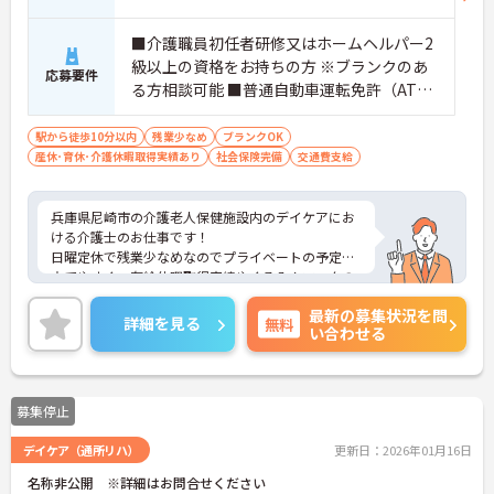
■介護職員初任者研修又はホームヘルパー2
級以上の資格をお持ちの方 ※ブランクのあ
応募要件
る方相談可能 ■普通自動車運転免許（AT限
定可）
駅から徒歩10分以内
残業少なめ
ブランクOK
産休･育休･介護休暇取得実績あり
社会保険完備
交通費支給
兵庫県尼崎市の介護老人保健施設内のデイケアにお
ける介護士のお仕事です！
日曜定休で残業少なめなのでプライベートの予定も
立てやすく、有給休暇取得実績やくるみんマークの
取得など子育て中の方にも安心の体制が整っている
最新の募集状況を問
施設です！
詳細を見る
無料
い合わせる
ご興味ある方には、面接のポイントなど、さらに詳
細をお話致しますのでお気軽にご相談ください。
募集停止
デイケア（通所リハ）
更新日：2026年01月16日
名称非公開 ※詳細はお問合せください