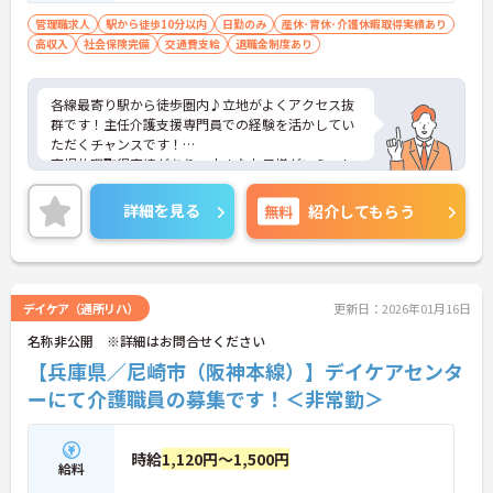
管理職求人
駅から徒歩10分以内
日勤のみ
産休･育休･介護休暇取得実績あり
高収入
社会保険完備
交通費支給
退職金制度あり
各線最寄り駅から徒歩圏内♪立地がよくアクセス抜
群です！主任介護支援専門員での経験を活かしてい
ただくチャンスです！
育児休暇取得実績があり、小さなお子様がいらっし
ゃる方に理解があるので、子育て中の方や将来結婚
や出産をお考えの方も安心してお仕事をスタートで
詳細を見る
無料
紹介してもらう
きます！
日勤帯の勤務で残業もほぼなし！日曜固定休ですの
でプライベートやご家庭を大切にしながら勤務して
いただけまます。
各種手当ても充実です！！ご興味ある方には、面接
デイケア（通所リハ）
更新日：2026年01月16日
対策ポイントなど、さらに詳細をお話しいたします
名称非公開 ※詳細はお問合せください
のでお気軽にご相談ください。
【兵庫県／尼崎市（阪神本線）】デイケアセンタ
ーにて介護職員の募集です！＜非常勤＞
時給
1,120円～1,500円
給料