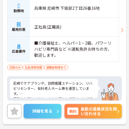
兵庫県 尼崎市 下坂部2丁目26番16地
勤務地
正社員(正職員)
雇用形態
■介護福祉士、ヘルパー1・2級、パワーリ
ハビリ専門員など ※運転免許お持ちの方、
応募要件
歓迎します。
日勤のみ
社会保険完備
退職金制度あり
尼崎でケアプランや、訪問看護ステーション、リハ
ビリセンター、有料老人ホーム等を運営していま
す。
経験をお持ちの方はスキルを活かして働くことがで
きますよ！こちらはリハビリセンターでの勤務とな
最新の募集状況を問
ります。興味をお持ちの方はぜひ一度ご応募くださ
詳細を見る
無料
い合わせる
い！
≪「通所介護リハビリセンター下坂部」の特徴≫