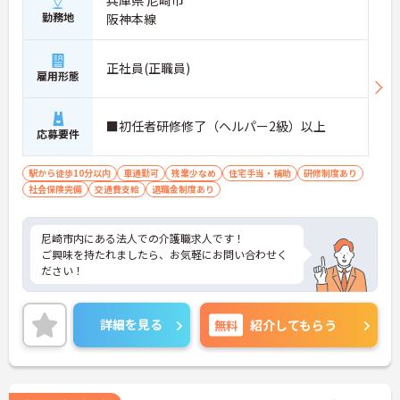
兵庫県 尼崎市
勤務地
阪神本線
正社員(正職員)
雇用形態
■初任者研修修了（ヘルパー2級）以上
応募要件
駅から徒歩10分以内
車通勤可
残業少なめ
住宅手当・補助
研修制度あり
社会保険完備
交通費支給
退職金制度あり
尼崎市内にある法人での介護職求人です！
ご興味を持たれましたら、お気軽にお問い合わせく
ださい！
詳細を見る
無料
紹介してもらう