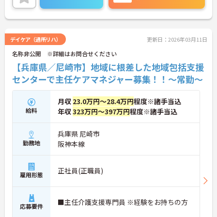
残業もほとんどありませんので、子育て中の方も働
きやすい環境です。家庭との両立が叶います！
ご興味がある方は是非一度マイナビまでお問い合わ
せ下さい！！
デイケア（通所リハ）
更新日：2026年03月11日
名称非公開 ※詳細はお問合せください
【兵庫県／尼崎市】地域に根差した地域包括支援
センターで主任ケアマネジャー募集！！～常勤～
月収
23.0万円～28.4万円
程度※諸手当込
給料
年収
323万円～397万円
程度※諸手当込
兵庫県 尼崎市
勤務地
阪神本線
正社員(正職員)
雇用形態
■主任介護支援専門員 ※経験をお持ちの方
応募要件