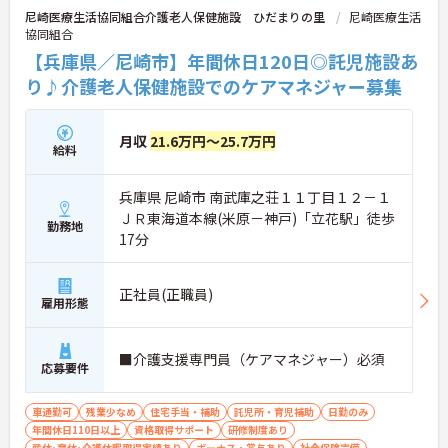
尼崎医療生活協同組合介護老人保健施設 ひだまりの里
尼崎医療生活
協同組合
【兵庫県／尼崎市】年間休日120日◎託児施設あ
り♪介護老人保健施設でのケアマネジャー募集
月収
21.6万円～25.7万円
給料
兵庫県 尼崎市 南武庫之荘１１丁目１２－１
ＪＲ東海道本線(米原－神戸)「立花駅」徒歩
勤務地
17分
正社員(正職員)
雇用形態
■介護支援専門員（ケアマネジャー）必須
応募要件
車通勤可
残業少なめ
住宅手当・補助
託児所・育児補助
日勤のみ
年間休日110日以上
資格取得サポート
研修制度あり
産休･育休･介護休暇取得実績あり
ボーナス・賞与あり
社会保険完備