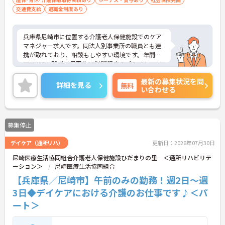
交通費支給
退職金制度あり
兵庫県尼崎市に位置する介護老人保健施設でのケア
マネジャー求人です。同法人別事業所の職員とも連
携が取れており、相談もしやすい環境です。年間休
日120日、残業は月平均10時間程度でプライベート
との両立もしやすい環境です。ご興味のある方に
最新の募集状況を問
は、面接対策ポイントなど、さらに詳細をお話しい
詳細を見る
無料
い合わせる
たしますのでお気軽にご相談ください！
募集停止
デイケア（通所リハ）
更新日：2026年07月30日
尼崎医療生活協同組合介護老人保健施設ひだまりの里 ＜通所リハビリテ
ーション＞
尼崎医療生活協同組合
【兵庫県／尼崎市】午前のみの勤務！週2日～週
3日◆デイケアにおける介護のお仕事です♪＜パ
ート＞