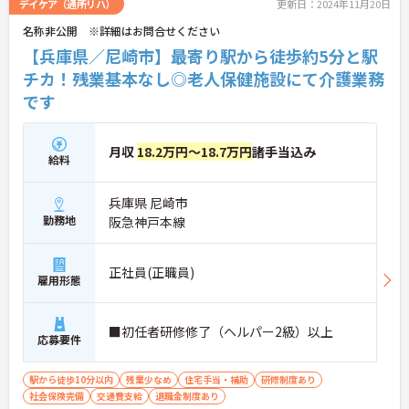
デイケア（通所リハ）
更新日：2024年11月20日
名称非公開 ※詳細はお問合せください
【兵庫県／尼崎市】最寄り駅から徒歩約5分と駅
チカ！残業基本なし◎老人保健施設にて介護業務
です
月収
18.2万円～18.7万円
諸手当込み
給料
兵庫県 尼崎市
勤務地
阪急神戸本線
正社員(正職員)
雇用形態
■初任者研修修了（ヘルパー2級）以上
応募要件
駅から徒歩10分以内
残業少なめ
住宅手当・補助
研修制度あり
社会保険完備
交通費支給
退職金制度あり