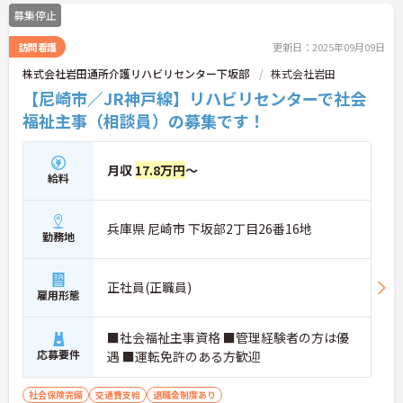
★認知症の進行予防につながる学習療法を取り入れ
募集停止
ています！ ★普段使っていない筋肉を再活動化さ
せることを目的としたパワーリハビリを行っていま
訪問看護
更新日：2025年09月09日
す！
★ご利用者さまがいつ来られても楽しんで帰ってい
株式会社岩田通所介護リハビリセンター下坂部
株式会社岩田
ただけるよう、工夫をこらしたレクレーションを行
【尼崎市／JR神戸線】リハビリセンターで社会
っています！
福祉主事（相談員）の募集です！
月収
17.8万円
～
給料
兵庫県 尼崎市 下坂部2丁目26番16地
勤務地
正社員(正職員)
雇用形態
■社会福祉主事資格 ■管理経験者の方は優
応募要件
遇 ■運転免許のある方歓迎
社会保険完備
交通費支給
退職金制度あり