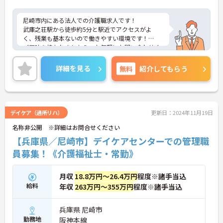
尼崎市内にある法人での介護職求人です！
武庫之荘駅から徒歩約5分と駅近でアクセスがよ
く、残業も基本ないので働きやすい環境です！
ご興味を持たれましたら、お気軽にお問い合わせく
ださい！
詳細を見る
無料
紹介してもらう
デイケア（通所リハ）
更新日：2024年11月19日
名称非公開 ※詳細はお問合せください
【兵庫県／尼崎市】デイケアセンターでの管理職
員募集！《介護福祉士・常勤》
月収
18.8万円～26.4万円
程度※諸手当込
給料
年収
263万円～355万円
程度※諸手当込
兵庫県 尼崎市
勤務地
阪神本線