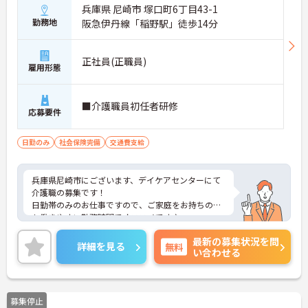
兵庫県 尼崎市 塚口町6丁目43-1
勤務地
阪急伊丹線「稲野駅」徒歩14分
正社員(正職員)
雇用形態
■介護職員初任者研修
応募要件
日勤のみ
社会保険完備
交通費支給
兵庫県尼崎市にございます、デイケアセンターにて
介護職の募集です！
日勤帯のみのお仕事ですので、ご家庭をお持ちの方
も働きやすい勤務時間でオススメです♪
社会保険も完備しているので、安心してお仕事を続
最新の募集状況を問
けられる環境です◎
詳細を見る
無料
い合わせる
ご興味のある方は、マイナビ介護職までお問い合わ
せください。
募集停止