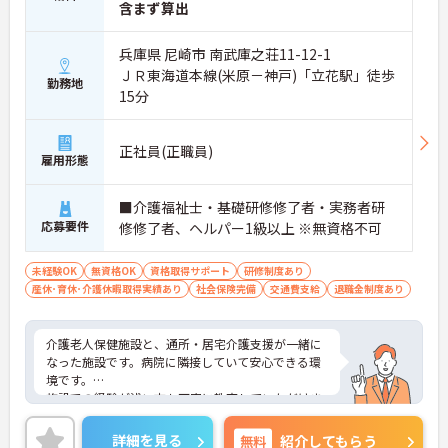
含まず算出
兵庫県 尼崎市 南武庫之荘11-12-1
ＪＲ東海道本線(米原－神戸)「立花駅」徒歩
勤務地
15分
正社員(正職員)
雇用形態
■介護福祉士・基礎研修修了者・実務者研
応募要件
修修了者、ヘルパー1級以上 ※無資格不可
未経験OK
無資格OK
資格取得サポート
研修制度あり
産休･育休･介護休暇取得実績あり
社会保険完備
交通費支給
退職金制度あり
介護老人保健施設と、通所・居宅介護支援が一緒に
なった施設です。病院に隣接していて安心できる環
境です。
施設での経験が浅い方も丁寧に教育していただけま
す。職場の雰囲気も非常にアットホームです♪
住宅手当や家族手当など福利厚生も充実しており、
詳細を見る
無料
紹介してもらう