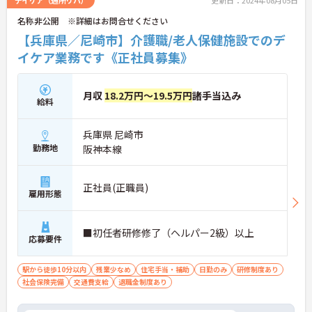
デイケア（通所リハ）
更新日：2024年08月05日
い。
名称非公開 ※詳細はお問合せください
【兵庫県／尼崎市】介護職/老人保健施設でのデ
イケア業務です《正社員募集》
月収
18.2万円～19.5万円
諸手当込み
給料
兵庫県 尼崎市
勤務地
阪神本線
正社員(正職員)
雇用形態
■初任者研修修了（ヘルパー2級）以上
応募要件
駅から徒歩10分以内
残業少なめ
住宅手当・補助
日勤のみ
研修制度あり
社会保険完備
交通費支給
退職金制度あり