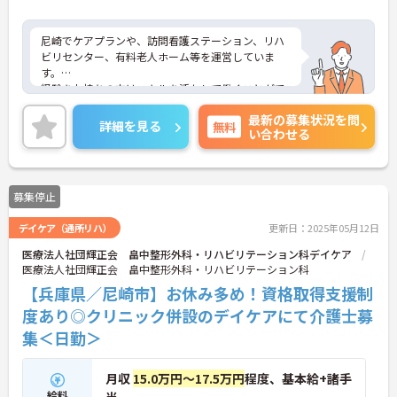
尼崎でケアプランや、訪問看護ステーション、リハ
ビリセンター、有料老人ホーム等を運営していま
す。
経験をお持ちの方はスキルを活かして働くことがで
きますよ！
最新の募集状況を問
こちらはリハビリセンターでの勤務となります。興
詳細を見る
無料
い合わせる
味をお持ちの方はぜひ一度ご応募ください！
募集停止
デイケア（通所リハ）
更新日：2025年05月12日
医療法人社団輝正会 畠中整形外科・リハビリテーション科デイケア
医療法人社団輝正会 畠中整形外科・リハビリテーション科
【兵庫県／尼崎市】お休み多め！資格取得支援制
度あり◎クリニック併設のデイケアにて介護士募
集＜日勤＞
月収
15.0万円～17.5万円
程度、基本給+諸手
給料
当