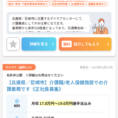
産休･育休･介護休暇取得実績あり
社会保険完備
交通費支給
退職金制度あり
兵庫県／尼崎市に位置するデイケアセンターにて、
介護職員としてのお仕事となります。
最寄駅から徒歩5分程度となっており、交通費支給
もあるので通勤の際は心配いりません◎住宅手当や
資格手当など各種手当が充実している環境となって
おります！
詳細を見る
無料
紹介してもらう
ご興味ある方は面接ポイントをお伝えしますので、
お気軽にお問い合わせください♪
デイケア（通所リハ）
更新日：2025年02月27日
名称非公開 ※詳細はお問合せください
【兵庫県／尼崎市】介護職/老人保健施設での介
護業務です《正社員募集》
月収
17.8万円～19.0万円
諸手当込み
給料