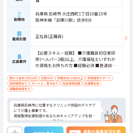
兵庫県 尼崎市 大庄西町1丁目10番15号
勤務地
阪神本線「武庫川駅」徒歩8分
正社員(正職員)
雇用形態
【必要スキル・経験】 ■介護職員初任者研
修(ヘルパー2級)以上、介護福祉士いずれか
応募要件
の資格をお持ちの方 ■経験必須 ■普通自動
車運転免許
駅から徒歩10分以内
日勤のみ
年間休日110日以上
資格取得サポート
研修制度あり
ボーナス・賞与あり
社会保険完備
交通費支給
退職金制度あり
兵庫県尼崎市に位置するクリニック併設のデイケア
にて介護士募集です。
資格取得支援制度があるためキャリアアップを目指
したい方にもおすすめの職場です。
ご興味のある方には、面接対策ポイントなど、さら
最新の募集状況を問
に詳細をお話いたしますので、お気軽にご相談くだ