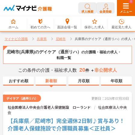
0
0
求人検索
会員登録
メニュー
ホーム
初めての方へ
面談会場一覧
保存した求人
最近見た求人
マイナビ介護職
兵庫県
尼崎市
兵庫県のデイケア（通所リハ）の求人・
尼崎市(兵庫県)のデイケア（通所リハ）
の介護職・福祉の求人・
転職一覧
20
この条件の介護・福祉求人数
非公開求人
件 ＋
おすすめ順
新着順
月収順
年収順
デイケア（通所リハ）
更新日：2026年07月30日
社会医療法人中央会介護老人保健施設 ローランド
社会医療法人中央
会
【兵庫県／尼崎市】完全週休2日制♪賞与あり！
介護老人保健施設で介護職員募集＜正社員＞