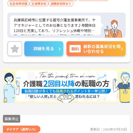
社会保険完備
交通費支給
退職金制度あり
兵庫県尼崎市に位置する居宅介護支援事業所で、ケ
アマネジャーとしてのお仕事となります♪年間休日
120日と充実しており、リフレッシュ休暇や特別休
暇、有給休暇も取れます！土曜日は月1回の勤務な
ので、無理なくお仕事できます！
最新の募集状況を問
ご興味のある方はご面接のポイントをお伝えします
詳細を見る
無料
い合わせる
のでお気軽にお問い合わせください。
募集停止
デイケア（通所リハ）
更新日：2026年07月30日