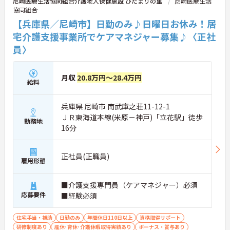
尼崎医療生活協同組合介護老人保健施設 ひだまりの里
尼崎医療生活
協同組合
【兵庫県／尼崎市】日勤のみ♪日曜日お休み！居
宅介護支援事業所でケアマネジャー募集♪〈正社
員〉
月収
20.8万円～28.4万円
給料
兵庫県 尼崎市 南武庫之荘11-12-1
ＪＲ東海道本線(米原－神戸)「立花駅」徒歩
勤務地
16分
正社員(正職員)
雇用形態
■介護支援専門員（ケアマネジャー）必須
応募要件
■経験必須
住宅手当・補助
日勤のみ
年間休日110日以上
資格取得サポート
研修制度あり
産休･育休･介護休暇取得実績あり
ボーナス・賞与あり