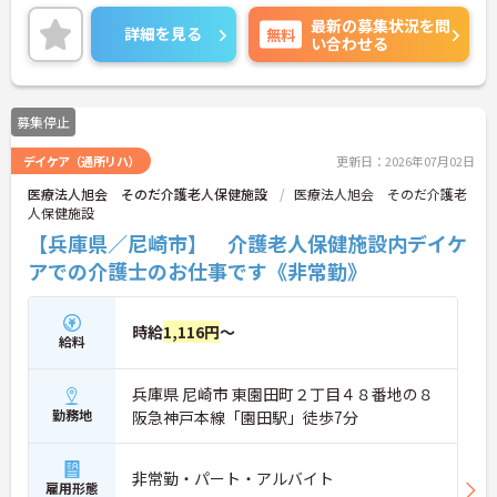
数は週2日～週3日なので、無理なくプライベートを
最新の募集状況を問
大切にしながらご勤務いただけます。
詳細を見る
無料
い合わせる
ご興味のある方には、面接対策ポイントなど、さら
に詳細をお話しいたしますのでお気軽にご相談くだ
さい！
募集停止
デイケア（通所リハ）
更新日：2026年07月02日
医療法人旭会 そのだ介護老人保健施設
医療法人旭会 そのだ介護老
人保健施設
【兵庫県／尼崎市】 介護老人保健施設内デイケ
アでの介護士のお仕事です《非常勤》
時給
1,116円
～
給料
兵庫県 尼崎市 東園田町２丁目４８番地の８
勤務地
阪急神戸本線「園田駅」徒歩7分
非常勤・パート・アルバイト
雇用形態