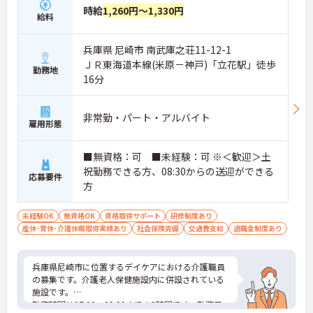
時給
1,260円～1,330円
給料
兵庫県 尼崎市 南武庫之荘11-12-1
ＪＲ東海道本線(米原－神戸)「立花駅」徒歩
勤務地
16分
非常勤・パート・アルバイト
雇用形態
■無資格：可 ■未経験：可 ※＜歓迎＞土
祝勤務できる方、08:30からの送迎ができる
応募要件
方
未経験OK
無資格OK
資格取得サポート
研修制度あり
産休･育休･介護休暇取得実績あり
社会保険完備
交通費支給
退職金制度あり
兵庫県尼崎市に位置するデイケアにおける介護職員
の募集です。介護老人保健施設内に併設されている
施設です。
勤務時間は07:00～09:00までの2時間です。勤務日