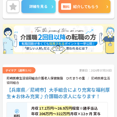
しっかり確保でき、仕事との両立がしやすい職場で
詳細を見る
無料
紹介してもらう
す◎
ご興味ある方は面接ポイントをお伝えしますので、
お気軽にご連絡ください。
デイケア（通所リハ）
更新日：2026年07月30日
尼崎医療生活協同組合介護老人保健施設 ひだまりの里
尼崎医療生活
協同組合
【兵庫県／尼崎市】大手組合により充実な福利厚
生★お休み充実♪介護職の求人になります！
月収
17.2万円～26.9万円
程度※諸手当込
年収
206万円～322万円
月収×12ヶ月 賞与
給料