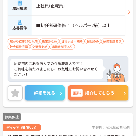
正社員(正職員)
雇用形態
■初任者研修修了（ヘルパー2級）以上
応募要件
駅から徒歩10分以内
残業少なめ
住宅手当・補助
日勤のみ
研修制度あり
社会保険完備
交通費支給
退職金制度あり
尼崎市内にある法人での介護職求人です！
ご興味を持たれましたら、お気軽にお問い合わせく
ださい！
詳細を見る
無料
紹介してもらう
募集停止
デイケア（通所リハ）
更新日：2026年07月30日