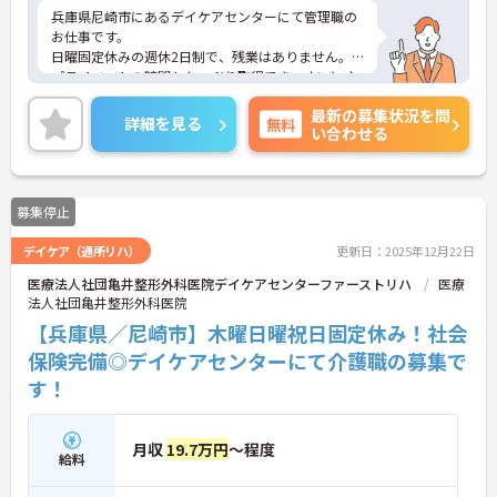
兵庫県尼崎市にあるデイケアセンターにて管理職の
お仕事です。
日曜固定休みの週休2日制で、残業はありません。
プライベートの時間もたっぷり取得でき、オンとオ
フどちらも充実させられるお仕事です♪
最新の募集状況を問
ご興味がある方は是非一度マイナビまでお問い合わ
詳細を見る
無料
い合わせる
せください。さらに詳細などお伝えします！
募集停止
デイケア（通所リハ）
更新日：2025年12月22日
医療法人社団亀井整形外科医院デイケアセンターファーストリハ
医療
法人社団亀井整形外科医院
【兵庫県／尼崎市】木曜日曜祝日固定休み！社会
保険完備◎デイケアセンターにて介護職の募集で
す！
月収
19.7万円
～程度
給料