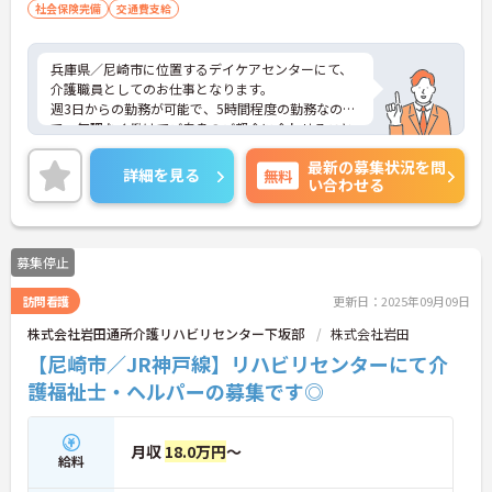
社会保険完備
交通費支給
兵庫県／尼崎市に位置するデイケアセンターにて、
介護職員としてのお仕事となります。
週3日からの勤務が可能で、5時間程度の勤務なの
で、無理なく働けてご自身のご都合に合わせること
ができます！自転車やスクーター通勤が可能となっ
最新の募集状況を問
ております♪
詳細を見る
無料
い合わせる
ご興味ある方は面接ポイントをお伝えしますので、
お気軽にお問い合わせください♪
募集停止
訪問看護
更新日：2025年09月09日
株式会社岩田通所介護リハビリセンター下坂部
株式会社岩田
【尼崎市／JR神戸線】リハビリセンターにて介
護福祉士・ヘルパーの募集です◎
月収
18.0万円
～
給料