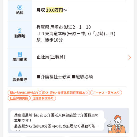
月収
20.0万円
～
給料
兵庫県 尼崎市 潮江2‐1‐10
ＪＲ東海道本線(米原－神戸)「尼崎(ＪＲ)
勤務地
駅」徒歩10分
正社員(正職員)
雇用形態
■介護福祉士必須 ■経験必須
応募要件
駅から徒歩10分以内
産休･育休･介護休暇取得実績あり
ボーナス・賞与あり
社会保険完備
退職金制度あり
兵庫県尼崎市にある介護老人保健施設で介護職員の
募集です！
最寄駅から徒歩10分圏内のため無理なく通勤可能で
す♪
また、完全週休2日制のためプライベートの時間を