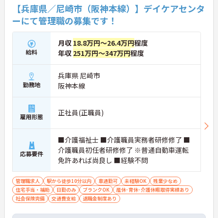
【兵庫県／尼崎市（阪神本線）】デイケアセンタ
ーにて管理職の募集です！
月収
18.8万円～26.4万円
程度
給料
年収
251万円～347万円
程度
兵庫県 尼崎市
勤務地
阪神本線
正社員(正職員)
雇用形態
■介護福祉士 ■介護職員実務者研修修了 ■
介護職員初任者研修修了 ※普通自動車運転
応募要件
免許あれば尚良し ■経験不問
管理職求人
駅から徒歩10分以内
車通勤可
未経験OK
残業少なめ
住宅手当・補助
日勤のみ
ブランクOK
産休･育休･介護休暇取得実績あり
社会保険完備
交通費支給
退職金制度あり