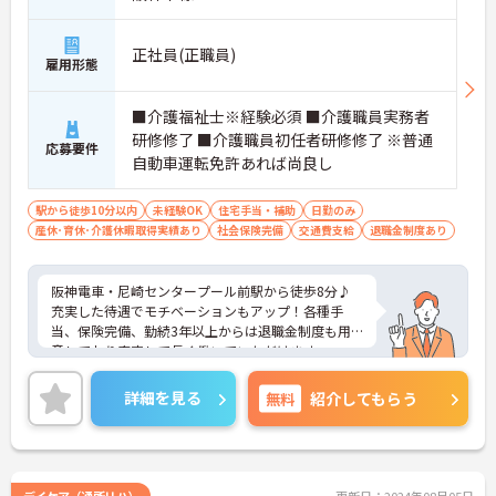
正社員(正職員)
雇用形態
■介護福祉士※経験必須 ■介護職員実務者
研修修了 ■介護職員初任者研修修了 ※普通
応募要件
自動車運転免許あれば尚良し
駅から徒歩10分以内
未経験OK
住宅手当・補助
日勤のみ
産休･育休･介護休暇取得実績あり
社会保険完備
交通費支給
退職金制度あり
阪神電車・尼崎センタープール前駅から徒歩8分♪
充実した待遇でモチベーションもアップ！各種手
当、保険完備、勤続3年以上からは退職金制度も用
意しており安定して長く働いていただけます。
休日は完全週休2日制、日曜固定休で残業もありま
せんし日勤帯のみのお仕事ですので、ご家庭をお持
詳細を見る
無料
紹介してもらう
ちの方や育児中の方にもおすすめです♪資格手当や
住宅手当など嬉しい各種手当ても充実しておりま
す！！
ご興味ある方には、面接対策ポイントなど、さらに
詳細をお話しいたしますのでお気軽にご相談くださ