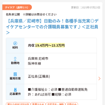
デイケア（通所リハ）
更新日：2025年07月23日
名称非公開 ※詳細はお問合せください
【兵庫県／尼崎市】日勤のみ！各種手当充実◎デ
イケアセンターでの介護職員募集です♪＜正社員
＞
月収
19.4万円～23.3万円
給料
兵庫県 尼崎市
勤務地
阪神本線
正社員(正職員)
雇用形態
■介護福祉士：必須 ■普通自動車運転免
応募要件
許：あれば尚可 ■経験：必須
駅から徒歩10分以内
残業少なめ
住宅手当・補助
日勤のみ