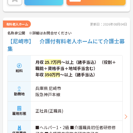
えの方も安心してお仕事をスタートできます！
退職金や各種保険はもちろん、資格取得に関する費
用は法人で支援します！
教育体制も整っていますので入職してからもキャリ
アアップを目指せます！！
有料老人ホーム
更新日：2026年08月04日
ご興味ある方には、面接対策ポイントなど、さらに
名称非公開 ※詳細はお問合せください
詳細をお話しいたしますのでお気軽にご相談くださ
い。
【尼崎市】 介護付有料老人ホームにて介護士募
集
月収
25.7万円
～以上（諸手当込） （役割＋
職能＋資格手当＋地域手当含む）
給料
年収
350万円
～以上（諸手当込）
兵庫県 尼崎市
勤務地
阪急神戸本線
正社員(正職員)
雇用形態
■ヘルパー1・2級 ■介護職員初任者研修修
応募要件