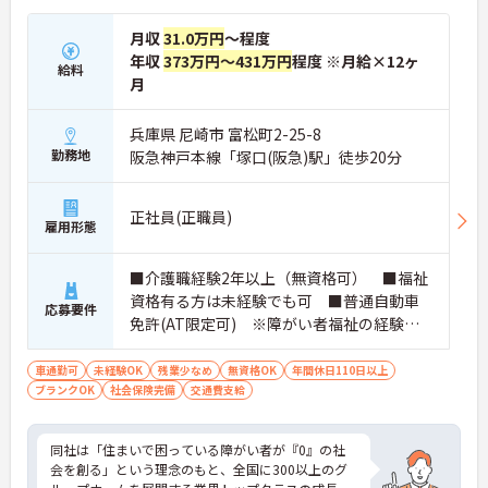
月収
31.0万円
～程度
年収
373万円～431万円
程度 ※月給×12ヶ
給料
月
兵庫県 尼崎市 富松町2-25-8
勤務地
阪急神戸本線「塚口(阪急)駅」徒歩20分
正社員(正職員)
雇用形態
■介護職経験2年以上（無資格可） ■福祉
資格有る方は未経験でも可 ■普通自動車
応募要件
免許(AT限定可) ※障がい者福祉の経験は
不問です。※初任者研修資格 ヘルパー2級以
上の方、実務経験2年以上の方、障がい者福
車通勤可
未経験OK
残業少なめ
無資格OK
年間休日110日以上
ブランクOK
社会保険完備
祉に関する経験をお持ちの方大歓迎
交通費支給
同社は「住まいで困っている障がい者が『0』の社
会を創る」という理念のもと、全国に300以上のグ