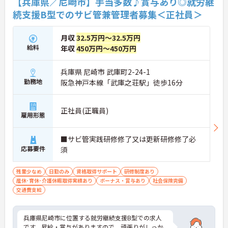
【兵庫県／尼崎市】手当多数♪賞与あり◎就労継
★おすすめPOINT★
続支援B型でのサビ管兼管理者募集＜正社員＞
・生活支援員からスタートし、サービス管理責任者
やエリアマネージャーへと続く明確なステップアッ
月収
32.5万円～32.5万円
プの道筋が用意されています。急成長中の企業であ
るためポストも豊富にあり、専門性を高めながらマ
給料
年収
450万円～450万円
ネジメント職への挑戦も視野に入れていただけま
す。
兵庫県 尼崎市 武庫町2-24-1
・年間休日114日、残業月平均10時間程度という就
勤務地
阪急神戸本線「武庫之荘駅」徒歩16分
業環境に加え、産前産後休暇や育児休暇制度がしっ
かりと整備されています。オンとオフの切り替えを
明確にし、心身ともに充実した状態で長くご活躍い
正社員(正職員)
ただけます。
雇用形態
・グループホーム一棟あたりの入居者様20名定員を
常時2～4名のスタッフで支援、国基準を上回る人員
■サビ管実践研修修了又は更新研修修了必
配置や夜間複数名体制が敷かれているため、業務に
追われることなくご利用者様のペースに合わせたサ
応募要件
須
ポートが可能です。施設も専用設計で働きやすく、
ご自身の理想とする福祉を実践できる環境が整って
残業少なめ
日勤のみ
資格取得サポート
研修制度あり
います。
産休･育休･介護休暇取得実績あり
ボーナス・賞与あり
社会保険完備
交通費支給
兵庫県尼崎市に位置する就労継続支援B型での求人
です。昇給・賞与がありますので、頑張りがしっか