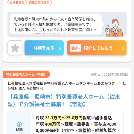
交通費支給
退職金制度あり
利用者様と職員が共に歩み、支え合う関係を目指し
ている介護老人福祉施設での、介護職募集です！
中途採用の方にもしっかりとした教育制度が設けら
れており、各種研修や勉強会も充実しているので、
スキルアップ希望の方にもオススメです！
無資格の方も就業できる環境です。
詳細を見る
無料
紹介してもらう
年間休日110日以上あるのも嬉しいですね♪
ご興味がある方は是非一度マイナビまでお問い合わ
せ下さい！！
特別養護老人ホーム（特養）
更新日：2026年08月05日
社会福祉法人博愛福祉会特別養護老人ホームサンホームあまがさき
社
会福祉法人博愛福祉会
【兵庫県／尼崎市】特別養護老人ホーム（従来
型）で介護福祉士募集！《常勤》
月収
23.3万円～25.8万円
程度※諸手当込
年収
400万円
～程度※諸手当・賞与込 4,00
給料
0,000円前後（4大卒・調整給・経験加算含