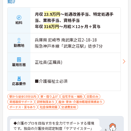
勤》
月収
23.9万円
～処遇改善手当、特定処遇手
当、業務手当、資格手当
給料
年収
316万円
～月給×12ヶ月＋賞与
兵庫県 尼崎市 南武庫之荘2-18-18
勤務地
阪急神戸本線「武庫之荘駅」徒歩7分
正社員(正職員)
雇用形態
■介護福祉士必須
応募要件
駅から徒歩10分以内
寮・借り上げ
住宅手当・補助
日勤のみ
資格取得サポート
研修制度あり
産休･育休･介護休暇取得実績あり
ボーナス・賞与あり
社会保険完備
交通費支給
◆介護のプロを目指す方を全力でサポートする環境
です。独自の介護技術認定制度「ケアマイスター」