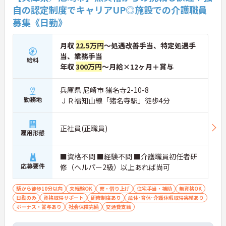
案」制度があり、毎月役員がすべての提案に目を通
自の認定制度でキャリアUP◎施設での介護職員
します。自分の気づきが実際のサービス向上につな
募集《日勤》
がるため、やりがいを持って仕事に取り組めます。
月収
22.5万円
～処遇改善手当、特定処遇手
当、業務手当
給料
年収
300万円
～月給×12ヶ月＋賞与
兵庫県 尼崎市 猪名寺2-10-8
勤務地
ＪＲ福知山線「猪名寺駅」徒歩4分
正社員(正職員)
雇用形態
■資格不問 ■経験不問 ■介護職員初任者研
応募要件
修（ヘルパー2級）以上あれば尚可
駅から徒歩10分以内
未経験OK
寮・借り上げ
住宅手当・補助
無資格OK
日勤のみ
資格取得サポート
研修制度あり
産休･育休･介護休暇取得実績あり
ボーナス・賞与あり
社会保険完備
交通費支給