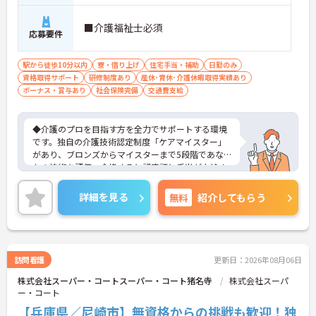
■介護福祉士必須
応募要件
駅から徒歩10分以内
寮・借り上げ
住宅手当・補助
日勤のみ
資格取得サポート
研修制度あり
産休･育休･介護休暇取得実績あり
ボーナス・賞与あり
社会保険完備
交通費支給
◆介護のプロを目指す方を全力でサポートする環境
です。独自の介護技術認定制度「ケアマイスター」
があり、ブロンズからマイスターまで5段階であな
たの技術を評価。合格すると認定証と手当が支給さ
れます。
◆スタッフ同士の繋がりを大切にするため「サンク
詳細を見る
無料
紹介してもらう
スバッジ」という素敵な制度を導入しています。ス
マホやパソコンから、部署や施設を超えた仲間に
「ありがとう」のバッジを送り合う仕組みで、毎月
1万5000以上もの感謝が行き交っています！どんな
些細なことでも感謝を伝え合い、認め合えるため、
訪問看護
更新日：2026年08月06日
風通しが良くとてもあたたかい雰囲気の職場です。
株式会社スーパー・コートスーパー・コート猪名寺
株式会社スーパ
また、「もっとこうしたら良くなるかも！」という
ー・コート
現場の小さなアイデアを大切にしており、入社1日
目から誰でもいくつでも提案できる「フジキャタ提
【兵庫県／尼崎市】無資格からの挑戦も歓迎！独