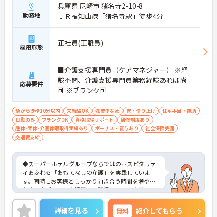
兵庫県 尼崎市 猪名寺2-10-8
勤務地
ＪＲ福知山線「猪名寺駅」徒歩4分
正社員(正職員)
雇用形態
■介護支援専門員（ケアマネジャー） ※経
験不問、介護支援専門員業務経験あれば尚
応募要件
可 ※ブランク可
駅から徒歩10分以内
未経験OK
残業少なめ
寮・借り上げ
住宅手当・補助
日勤のみ
ブランクOK
資格取得サポート
研修制度あり
産休･育休･介護休暇取得実績あり
ボーナス・賞与あり
社会保険完備
交通費支給
◆スーパーホテルグループならではのホスピタリテ
ィあふれる「おもてなしの介護」を実践していま
す。同時にお客様としっかり向き合う時間を増やす
ため、タブレットを活用した記録システムを導入し
て業務の効率化も進めています。お客様一人ひとり
の人生に深く寄り添えるやりがいのあるお仕事で
詳細を見る
無料
紹介してもらう
す。