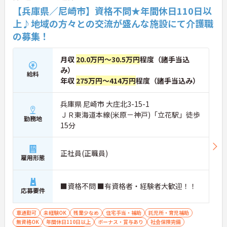
【兵庫県／尼崎市】資格不問★年間休日110日以
上♪地域の方々との交流が盛んな施設にて介護職
の募集！
月収
20.0万円～30.5万円
程度（諸手当込
み）
給料
年収
275万円～414万円
程度（諸手当込み）
兵庫県 尼崎市 大庄北3-15-1
ＪＲ東海道本線(米原－神戸)「立花駅」徒歩
勤務地
15分
正社員(正職員)
雇用形態
■資格不問 ■有資格者・経験者大歓迎！！
応募要件
車通勤可
未経験OK
残業少なめ
住宅手当・補助
託児所・育児補助
無資格OK
年間休日110日以上
ボーナス・賞与あり
社会保険完備