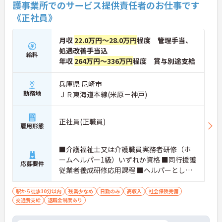
護事業所でのサービス提供責任者のお仕事です
案」制度があり、毎月役員がすべての提案に目を通
《正社員》
します。自分の気づきが実際のサービス向上につな
がるため、やりがいを持って仕事に取り組めます。
月収
22.0万円～28.0万円
程度 管理手当、
処遇改善手当込
給料
年収
264万円～336万円
程度 賞与別途支給
兵庫県 尼崎市
勤務地
ＪＲ東海道本線(米原－神戸)
正社員(正職員)
雇用形態
■介護福祉士又は介護職員実務者研修（ホ
ームヘルパー1級）いずれか資格 ■同行援護
応募要件
従業者養成研修応用課程 ■ヘルパーとして
の経験1年以上
駅から徒歩10分以内
残業少なめ
日勤のみ
高収入
社会保険完備
交通費支給
退職金制度あり