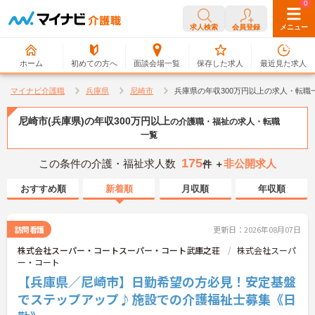
0
0
求人検索
会員登録
メニュー
ホーム
初めての方へ
面談会場一覧
保存した求人
最近見た求人
マイナビ介護職
兵庫県
尼崎市
兵庫県の年収300万円以上の求人・転職
尼崎市(兵庫県)の年収300万円以上
の介護職・福祉の求人・転職
一覧
175
この条件の介護・福祉求人数
非公開求人
件 ＋
おすすめ順
新着順
月収順
年収順
訪問看護
更新日：2026年08月07日
株式会社スーパー・コートスーパー・コート武庫之荘
株式会社スーパ
ー・コート
【兵庫県／尼崎市】日勤希望の方必見！安定基盤
でステップアップ♪施設での介護福祉士募集《日