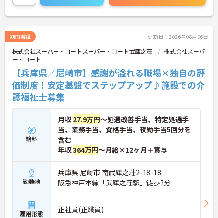
◆部署や施設を超えてスタッフ同士で「ありがと
う」のバッジを送り合える「サンクスバッジ」制度
があります。社内全体で毎月1万5000以上のバッジ
が行き交うほど活発で、日々の感謝を大切にする文
訪問看護
更新日：2026年08月06日
化が根付いています。風通しが良く親身になってく
株式会社スーパー・コートスーパー・コート武庫之荘
株式会社スーパ
れる仲間が多いので、壁にぶつかっても安心して相
ー・コート
談できるあたたかい雰囲気です。
◆プロの介護集団を目指す独自の介護技術認定制度
【兵庫県／尼崎市】感謝が溢れる職場×独自の評
「ケアマイスター」あり！また半年に1回「目標管
価制度！安定基盤でステップアップ♪施設での介
理シート」を作成し、月に1回上司と面談を行うこ
護福祉士募集
とで、自身の成長をしっかり実感しながら働けま
す。
月収
27.9万円
～処遇改善手当、特定処遇手
当、業務手当、資格手当、夜勤手当5回分を
給料
含む
年収
364万円
～月給×12ヶ月＋賞与
兵庫県 尼崎市 南武庫之荘2-18-18
勤務地
阪急神戸本線「武庫之荘駅」徒歩7分
正社員(正職員)
雇用形態