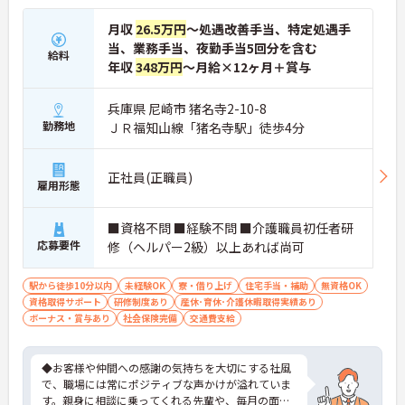
月収
26.5万円
～処遇改善手当、特定処遇手
当、業務手当、夜勤手当5回分を含む
給料
年収
348万円
～月給×12ヶ月＋賞与
兵庫県 尼崎市 猪名寺2-10-8
勤務地
ＪＲ福知山線「猪名寺駅」徒歩4分
正社員(正職員)
雇用形態
■資格不問 ■経験不問 ■介護職員初任者研
応募要件
修（ヘルパー2級）以上あれば尚可
駅から徒歩10分以内
未経験OK
寮・借り上げ
住宅手当・補助
無資格OK
資格取得サポート
研修制度あり
産休･育休･介護休暇取得実績あり
ボーナス・賞与あり
社会保険完備
交通費支給
◆お客様や仲間への感謝の気持ちを大切にする社風
で、職場には常にポジティブな声かけが溢れていま
す。親身に相談に乗ってくれる先輩や、毎月の面談