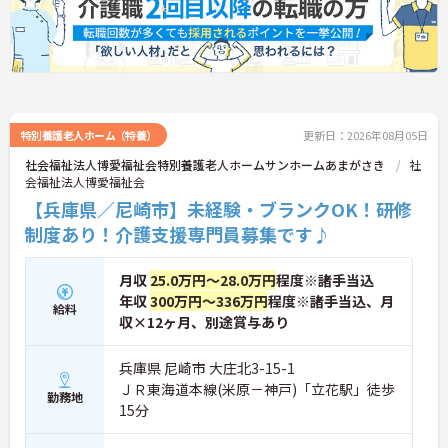
により、身につけたスキルを5段階でしっかり評価
し手当で還元。さらに「目標管理シート」を用いた
月1回の上司との面談があり、一人ひとりの不安や
目標に寄り添う手厚いフォロー体制が整っていま
す。
特別養護老人ホーム（特養）
更新日：2026年08月05日
社会福祉法人博愛福祉会特別養護老人ホームサンホームあまがさき
社
会福祉法人博愛福祉会
【兵庫県／尼崎市】未経験・ブランクOK！研修
制度あり！介護支援専門員募集です♪
月収
25.0万円～28.0万円
程度※諸手当込
年収
300万円～336万円
程度※諸手当込、月
給料
収×12ヶ月、別途賞与あり
兵庫県 尼崎市 大庄北3-15-1
ＪＲ東海道本線(米原－神戸)「立花駅」徒歩
勤務地
15分