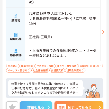
め）
兵庫県 尼崎市 大庄北3-15-1
ＪＲ東海道本線(米原－神戸)「立花駅」徒歩
勤務地
15分
正社員(正職員)
雇用形態
・入所系施設での介護経験5年以上 ・リーダ
応募要件
ー経験などあれば尚よし
車通勤可
残業少なめ
住宅手当・補助
託児所・育児補助
年間休日110日以上
ボーナス・賞与あり
社会保険完備
交通費支給
退職金制度あり
熱意を持って笑顔で意欲的に取り組める方、介護の
仕事が好きな方、将来は事業運営に関わりたいとい
う方を歓迎いたします♪これまでの経験や資格を新
天地で活かしたいという方に最適な職場です！！
福利厚生も充実で、育児休業の取得実績や施設内に
保育所も完備！育児中の方や将来結婚・出産をお考
詳細を見る
無料
紹介してもらう