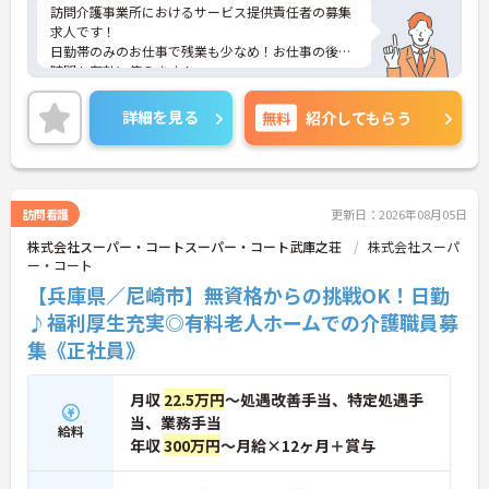
訪問介護事業所におけるサービス提供責任者の募集
求人です！
日勤帯のみのお仕事で残業も少なめ！お仕事の後の
時間も有効に使えます！
ご興味ある方には、面接のポイントなど、さらに詳
細をお話致しますのでお気軽にご相談ください。
詳細を見る
無料
紹介してもらう
訪問看護
更新日：2026年08月05日
株式会社スーパー・コートスーパー・コート武庫之荘
株式会社スーパ
ー・コート
【兵庫県／尼崎市】無資格からの挑戦OK！日勤
♪福利厚生充実◎有料老人ホームでの介護職員募
集《正社員》
月収
22.5万円
～処遇改善手当、特定処遇手
当、業務手当
給料
年収
300万円
～月給×12ヶ月＋賞与