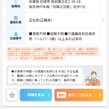
兵庫県 尼崎市 南武庫之荘2-18-18
勤務地
阪急神戸本線「武庫之荘駅」徒歩7分
正社員(正職員)
雇用形態
■資格不問 ■経験不問 ■介護職員初任者研
応募要件
修（ヘルパー2級）以上あれば尚可
駅から徒歩10分以内
未経験OK
寮・借り上げ
住宅手当・補助
無資格OK
日勤のみ
資格取得サポート
研修制度あり
産休･育休･介護休暇取得実績あり
ボーナス・賞与あり
社会保険完備
交通費支給
◆お客様や仲間への感謝の気持ちを大切にする社風
で、職場には常にポジティブな声かけが溢れていま
す。親身に相談に乗ってくれる先輩や、毎月の面談
で日々の不安に寄り添う上司など、決して一人きり
にさせないフォロー体制が万全。心理的安全性が高
く、中途入社でも自然と馴染める職場です。
詳細を見る
無料
紹介してもらう
◆無資格からでもプロフェッショナルを目指せる
「資格取得支援制度」を完備しています。初任者研
修から国家資格である介護福祉士まで、現場での実