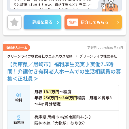
りと評価されます！また、資格手当なども充実して
おりスキルアップを目指してお仕事できます。ご興
味のある方には、面接対策ポイントなど、さらに詳
細をご案内しますのでお気軽にご相談ください！
詳細を見る
無料
紹介してもらう
有料老人ホーム
更新日：2026年07月31日
グリーンライフ株式会社ウエルハウス尼崎
グリーンライフ株式会社
【兵庫県／尼崎市】福利厚生充実♪実働7.5時
間！介護付き有料老人ホームでの生活相談員の募
集＜正社員＞
月収
18.1万円
～程度
年収
256万円～346万円
程度 月給×賞与3
給料
～4ヶ月分想定
兵庫県 尼崎市 杭瀬南新町4-5-3
勤務地
阪神本線「大物駅」徒歩8分