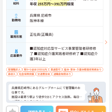
給料
年収
255万円～391万円
程度
兵庫県 尼崎市
勤務地
阪神本線
正社員(正職員)
雇用形態
■認知症対応型サービス事業管理者研修修
了 ■認知症介護実践者研修終了 ■認知症介
応募要件
護3年以上
管理職求人
駅から徒歩10分以内
車通勤可
産休･育休･介護休暇取得実績あり
高収入
社会保険完備
交通費支給
退職金制度あり
兵庫県尼崎市にあるグループホームにて管理職のお
仕事です。
施設は最寄り駅より徒歩5分とアクセス抜群。毎日
の通勤もラクラクです♪
住宅手当の支給や育児休暇制度など、ライフステー
ジが変わっても長く働くことが出来る環境が整って
詳細を見る
無料