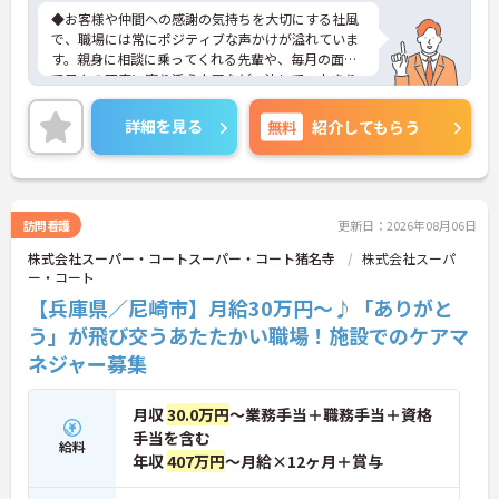
◆お客様や仲間への感謝の気持ちを大切にする社風
で、職場には常にポジティブな声かけが溢れていま
す。親身に相談に乗ってくれる先輩や、毎月の面談
で日々の不安に寄り添う上司など、決して一人きり
にさせないフォロー体制が万全。心理的安全性が高
く、中途入社でも自然と馴染める職場です。
詳細を見る
無料
紹介してもらう
◆無資格からでもプロフェッショナルを目指せる
「資格取得支援制度」を完備しています。初任者研
修から国家資格である介護福祉士まで、現場での実
務経験を積みながら、会社からのバックアップを受
けて資格取得に挑戦できます。
訪問看護
更新日：2026年08月06日
◆法人独自の介護技術認定制度「ケアマイスター」
株式会社スーパー・コートスーパー・コート猪名寺
株式会社スーパ
により、身につけたスキルを5段階でしっかり評価
ー・コート
し手当で還元。さらに「目標管理シート」を用いた
月1回の上司との面談があり、一人ひとりの不安や
【兵庫県／尼崎市】月給30万円～♪「ありがと
目標に寄り添う手厚いフォロー体制が整っていま
う」が飛び交うあたたかい職場！施設でのケアマ
す。
ネジャー募集
月収
30.0万円
～業務手当＋職務手当＋資格
手当を含む
給料
年収
407万円
～月給×12ヶ月＋賞与