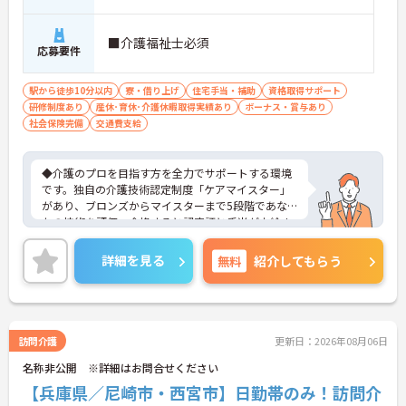
■介護福祉士必須
応募要件
駅から徒歩10分以内
寮・借り上げ
住宅手当・補助
資格取得サポート
研修制度あり
産休･育休･介護休暇取得実績あり
ボーナス・賞与あり
社会保険完備
交通費支給
◆介護のプロを目指す方を全力でサポートする環境
です。独自の介護技術認定制度「ケアマイスター」
があり、ブロンズからマイスターまで5段階であな
たの技術を評価。合格すると認定証と手当が支給さ
れます。
◆スタッフ同士の繋がりを大切にするため「サンク
詳細を見る
無料
紹介してもらう
スバッジ」という素敵な制度を導入しています。ス
マホやパソコンから、部署や施設を超えた仲間に
「ありがとう」のバッジを送り合う仕組みで、毎月
1万5000以上もの感謝が行き交っています！どんな
些細なことでも感謝を伝え合い、認め合えるため、
訪問介護
更新日：2026年08月06日
風通しが良くとてもあたたかい雰囲気の職場です。
名称非公開 ※詳細はお問合せください
また、「もっとこうしたら良くなるかも！」という
現場の小さなアイデアを大切にしており、入社1日
【兵庫県／尼崎市・西宮市】日勤帯のみ！訪問介
目から誰でもいくつでも提案できる「フジキャタ提