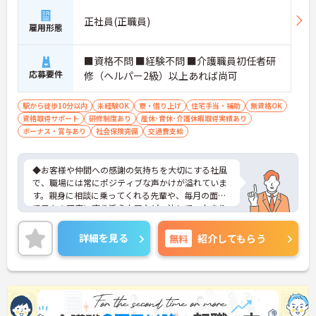
正社員(正職員)
雇用形態
■資格不問 ■経験不問 ■介護職員初任者研
応募要件
修（ヘルパー2級）以上あれば尚可
駅から徒歩10分以内
未経験OK
寮・借り上げ
住宅手当・補助
無資格OK
資格取得サポート
研修制度あり
産休･育休･介護休暇取得実績あり
ボーナス・賞与あり
社会保険完備
交通費支給
◆お客様や仲間への感謝の気持ちを大切にする社風
で、職場には常にポジティブな声かけが溢れていま
す。親身に相談に乗ってくれる先輩や、毎月の面談
で日々の不安に寄り添う上司など、決して一人きり
にさせないフォロー体制が万全。心理的安全性が高
く、中途入社でも自然と馴染める職場です。
詳細を見る
無料
紹介してもらう
◆無資格からでもプロフェッショナルを目指せる
「資格取得支援制度」を完備しています。初任者研
修から国家資格である介護福祉士まで、現場での実
務経験を積みながら、会社からのバックアップを受
けて資格取得に挑戦できます。
◆法人独自の介護技術認定制度「ケアマイスター」