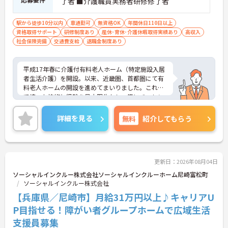
了者 ■介護職員実務者研修修了者
駅から徒歩10分以内
車通勤可
無資格OK
年間休日110日以上
資格取得サポート
研修制度あり
産休･育休･介護休暇取得実績あり
高収入
社会保険完備
交通費支給
退職金制度あり
平成17年春に介護付有料老人ホーム（特定施設入居
者生活介護）を開設。以来、近畿圏、首都圏にて有
料老人ホームの開設を進めてまいりました。これま
で培った技術と経験を最大限生かし、常にチャレン
ジ精神と創造力を発揮し、高齢者の皆様が安心して
生活できる「豊かで実りある高齢社会」を目指して
詳細を見る
無料
紹介してもらう
おります。首都圏で3ホーム、近畿圏で5ホームの新
規開設を予定しており、第33期末（平成29年6月30
日）時点では、運営ホーム数は38ホーム、居室数は
2,706室と急成長しております。ご興味を持たれた
方は面接対策ポイントや求人の詳細などお話しいた
更新日：2026年08月04日
しますのでお気軽にお問い合わせ下さい。
ソーシャルインクルー株式会社ソーシャルインクルーホーム尼崎富松町
ソーシャルインクルー株式会社
【兵庫県／尼崎市】月給31万円以上♪キャリアU
P目指せる！障がい者グループホームで広域生活
支援員募集