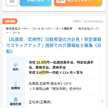
紹介してもらう
いるのも嬉しいポイントの一つ！
ご興味がある方は是非一度マイナビまでお問い合わ
せください。さらに詳細などお伝えします！
訪問看護
更新日：2026年08月06日
株式会社スーパー・コートスーパー・コート猪名寺
株式会社スーパ
ー・コート
【兵庫県／尼崎市】日勤希望の方必見！安定基盤
でステップアップ♪施設での介護福祉士募集《日
勤》
月収
23.9万円
～処遇改善手当、特定処遇手
当、業務手当、資格手当
給料
年収
316万円
～月給×12ヶ月＋賞与
兵庫県 尼崎市 猪名寺2-10-8
勤務地
ＪＲ福知山線「猪名寺駅」徒歩4分
正社員(正職員)
雇用形態