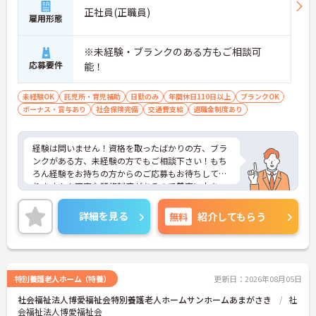
正社員(正職員)
雇用形態
※未経験・ブランクのある方もご相談可
応募要件
能！
未経験OK
託児所・育児補助
日勤のみ
年間休日110日以上
ブランクOK
ボーナス・賞与あり
社会保険完備
交通費支給
退職金制度あり
経験は問いません！資格を取ったばかりの方、ブラ
ンクがある方、未経験の方でもご相談下さい！もち
ろん経験をお持ちの方からのご応募もお待ちしてお
ります！！丁寧な研修制度があるので着実に力をつ
けていくことができ、また、もっと上のキャリアを
目指したい方のために、管理職向けの研修制度もご
詳細を見る
無料
紹介してもらう
用意。介護支援専門員の資格を活かした働き方がは
じめての方も安心してお仕事をスタートしていただ
けます♪
ご興味ある方には、面接対策ポイントなど、さらに
詳細をお話しいたしますのでお気軽にご相談くださ
特別養護老人ホーム（特養）
更新日：2026年08月05日
い。
社会福祉法人博愛福祉会特別養護老人ホームサンホームあまがさき
社
会福祉法人博愛福祉会