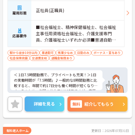
正社員(正職員)
雇用形態
■社会福祉士、精神保健福祉士、社会福祉
主事任用資格社会福祉士、介護支援専門
応募要件
員、介護福祉士いずれか必須■普通自動車
免許必須（AT限定可）
駅から徒歩10分以内
車通勤可
残業少なめ
日勤のみ
ボーナス・賞与あり
社会保険完備
交通費支給
退職金制度あり
＜ 1日7.5時間勤務で、プライベートも充実！＞1日
の実働時間が「7.5時間」♪一般的な8時間勤務と比
較すると、年間で約17日分も働く時間が短くなりま
す。そのため、年間の公休日は107日ですが、実質
的には「年間休日124日相当」のゆとりがある計算
になります。残業も月0～10時間程度と少なめなの
詳細を見る
無料
紹介してもらう
で、仕事終わりの時間や休日をしっかりと自分のた
めに使うことができます。
＜成長できる環境＞人材育成に力を入れています。
また、職員が安心して働ける環境づくりも徹底して
おり、ワークライフバランスを保ちながらキャリア
有料老人ホーム
更新日：2026年07月31日
を築ける風土が根付いています。階層別・職種別の