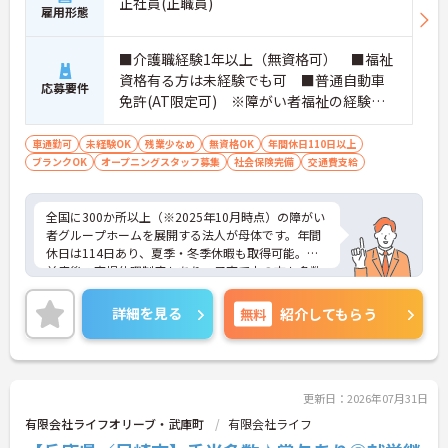
正社員(正職員)
ます。年間休日も114日確保されているため、無理
雇用形態
なく長期的なキャリアを築いていただけます。
・全施設がバリアフリー設計かつ最新設備を備えて
おり、清潔感にあふれた美しい環境です。ハード面
■介護職経験1年以上（無資格可） ■福祉
に加え、ソフト面でも「献立の事前決定・レシピ完
資格有る方は未経験でも可 ■普通自動車
応募要件
備」により現場の負担が大幅に軽減されています。
免許(AT限定可) ※障がい者福祉の経験は
ご利用者様の安全性はもちろん、働くスタッフにと
不問です。※初任者研修資格 ヘルパー2級以
っても身体的負担が少なく、高いモチベーションを
上の方、実務経験2年以上の方、障がい者福
車通勤可
未経験OK
残業少なめ
無資格OK
年間休日110日以上
保って業務に集中できます。
ブランクOK
オープニングスタッフ募集
祉に関する経験をお持ちの方大歓迎
社会保険完備
交通費支給
全国に300か所以上（※2025年10月時点）の障がい
者グループホームを展開する法人が母体です。年間
休日は114日あり、夏季・冬季休暇も取得可能。産
前産後・育児休暇制度もあり、子育て中の方も多数
活躍中で、ワークライフバランスを大切にしながら
働ける環境が整っています。研修制度や外部勉強会
詳細を見る
無料
紹介してもらう
の受講支援もあり、スキルアップもしっかりサポー
ト。将来的には管理者やエリアマネージャーへのキ
ャリアアップも目指せます。20代から60代まで幅広
い年代のスタッフが活躍しており、和やかな雰囲気
の職場です。介護経験を活かしたい方、福祉の資格
更新日：2026年07月31日
をお持ちの方、安定した法人でキャリアを築きたい
有限会社ライフオリーブ・武庫町
有限会社ライフ
方におすすめです。