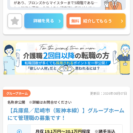
があり、ブロンズからマイスターまで5段階であな
たの技術を評価。合格すると認定証と手当が支給さ
れます。
◆スタッフ同士の繋がりを大切にするため「サンク
詳細を見る
無料
紹介してもらう
スバッジ」という素敵な制度を導入しています。ス
マホやパソコンから、部署や施設を超えた仲間に
「ありがとう」のバッジを送り合う仕組みで、毎月
1万5000以上もの感謝が行き交っています！どんな
些細なことでも感謝を伝え合い、認め合えるため、
風通しが良くとてもあたたかい雰囲気の職場です。
また、「もっとこうしたら良くなるかも！」という
現場の小さなアイデアを大切にしており、入社1日
目から誰でもいくつでも提案できる「フジキャタ提
案」制度があり、毎月役員がすべての提案に目を通
します。自分の気づきが実際のサービス向上につな
がるため、やりがいを持って仕事に取り組めます。
グループホーム
更新日：2026年08月07日
名称非公開 ※詳細はお問合せください
【兵庫県／尼崎市（阪神本線）】グループホーム
にて管理職の募集です！
月収
19.1万円～30.1万円
程度 ※諸手当込