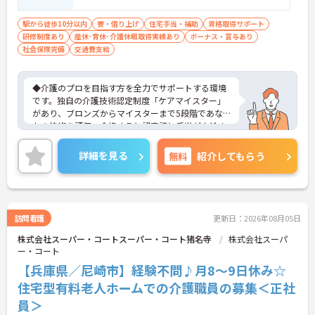
駅から徒歩10分以内
寮・借り上げ
住宅手当・補助
資格取得サポート
研修制度あり
産休･育休･介護休暇取得実績あり
ボーナス・賞与あり
社会保険完備
交通費支給
◆介護のプロを目指す方を全力でサポートする環境
です。独自の介護技術認定制度「ケアマイスター」
があり、ブロンズからマイスターまで5段階であな
たの技術を評価。合格すると認定証と手当が支給さ
れます。
◆スタッフ同士の繋がりを大切にするため「サンク
詳細を見る
無料
紹介してもらう
スバッジ」という素敵な制度を導入しています。ス
マホやパソコンから、部署や施設を超えた仲間に
「ありがとう」のバッジを送り合う仕組みで、毎月
1万5000以上もの感謝が行き交っています！どんな
些細なことでも感謝を伝え合い、認め合えるため、
訪問看護
更新日：2026年08月05日
風通しが良くとてもあたたかい雰囲気の職場です。
株式会社スーパー・コートスーパー・コート猪名寺
株式会社スーパ
また、「もっとこうしたら良くなるかも！」という
ー・コート
現場の小さなアイデアを大切にしており、入社1日
目から誰でもいくつでも提案できる「フジキャタ提
【兵庫県／尼崎市】経験不問♪月8～9日休み☆
案」制度があり、毎月役員がすべての提案に目を通
住宅型有料老人ホームでの介護職員の募集＜正社
します。自分の気づきが実際のサービス向上につな
員＞
がるため、やりがいを持って仕事に取り組めます。