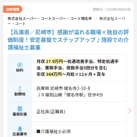
務経験を積みながら、会社からのバックアップを受
けて資格取得に挑戦できます。
訪問看護
更新日：2026年08月05日
◆法人独自の介護技術認定制度「ケアマイスター」
株式会社スーパー・コートスーパー・コート猪名寺
株式会社スーパ
により、身につけたスキルを5段階でしっかり評価
ー・コート
し手当で還元。さらに「目標管理シート」を用いた
月1回の上司との面談があり、一人ひとりの不安や
【兵庫県／尼崎市】感謝が溢れる職場×独自の評
目標に寄り添う手厚いフォロー体制が整っていま
価制度！安定基盤でステップアップ♪施設での介
す。
護福祉士募集
月収
27.9万円
～処遇改善手当、特定処遇手
当、業務手当、夜勤手当5回分を含む
給料
年収
364万円
～月給×12ヶ月＋賞与
兵庫県 尼崎市 猪名寺2-10-8
勤務地
ＪＲ福知山線「猪名寺駅」徒歩4分
正社員(正職員)
雇用形態
■介護福祉士必須
応募要件