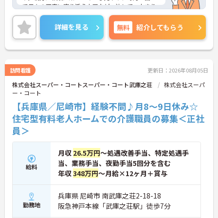
で日々の不安に寄り添う上司など、決して一人きり
にさせないフォロー体制が万全。心理的安全性が高
く、中途入社でも自然と馴染める職場です。
詳細を見る
無料
紹介してもらう
◆無資格からでもプロフェッショナルを目指せる
「資格取得支援制度」を完備しています。初任者研
修から国家資格である介護福祉士まで、現場での実
務経験を積みながら、会社からのバックアップを受
けて資格取得に挑戦できます。
訪問看護
更新日：2026年08月05日
◆法人独自の介護技術認定制度「ケアマイスター」
株式会社スーパー・コートスーパー・コート武庫之荘
株式会社スーパ
により、身につけたスキルを5段階でしっかり評価
ー・コート
し手当で還元。さらに「目標管理シート」を用いた
月1回の上司との面談があり、一人ひとりの不安や
【兵庫県／尼崎市】経験不問♪月8～9日休み☆
目標に寄り添う手厚いフォロー体制が整っていま
住宅型有料老人ホームでの介護職員の募集＜正社
す。
員＞
月収
26.5万円
～処遇改善手当、特定処遇手
当、業務手当、夜勤手当5回分を含む
給料
年収
348万円
～月給×12ヶ月＋賞与
兵庫県 尼崎市 南武庫之荘2-18-18
勤務地
阪急神戸本線「武庫之荘駅」徒歩7分