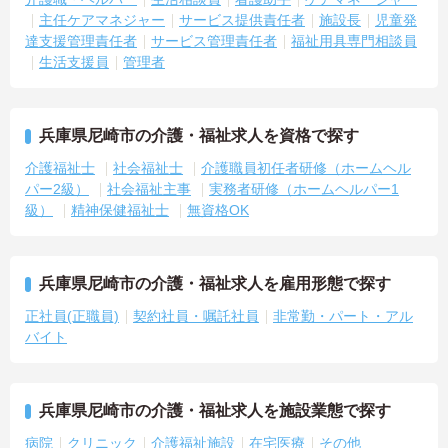
主任ケアマネジャー
サービス提供責任者
施設長
児童発
達支援管理責任者
サービス管理責任者
福祉用具専門相談員
生活支援員
管理者
兵庫県尼崎市の介護・福祉求人を資格で探す
介護福祉士
社会福祉士
介護職員初任者研修（ホームヘル
パー2級）
社会福祉主事
実務者研修（ホームヘルパー1
級）
精神保健福祉士
無資格OK
兵庫県尼崎市の介護・福祉求人を雇用形態で探す
正社員(正職員)
契約社員・嘱託社員
非常勤・パート・アル
バイト
兵庫県尼崎市の介護・福祉求人を施設業態で探す
病院
クリニック
介護福祉施設
在宅医療
その他