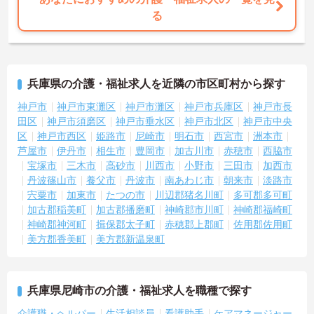
る
兵庫県の介護・福祉求人を近隣の市区町村から探す
神戸市
神戸市東灘区
神戸市灘区
神戸市兵庫区
神戸市長
田区
神戸市須磨区
神戸市垂水区
神戸市北区
神戸市中央
区
神戸市西区
姫路市
尼崎市
明石市
西宮市
洲本市
芦屋市
伊丹市
相生市
豊岡市
加古川市
赤穂市
西脇市
宝塚市
三木市
高砂市
川西市
小野市
三田市
加西市
丹波篠山市
養父市
丹波市
南あわじ市
朝来市
淡路市
宍粟市
加東市
たつの市
川辺郡猪名川町
多可郡多可町
加古郡稲美町
加古郡播磨町
神崎郡市川町
神崎郡福崎町
神崎郡神河町
揖保郡太子町
赤穂郡上郡町
佐用郡佐用町
美方郡香美町
美方郡新温泉町
兵庫県尼崎市の介護・福祉求人を職種で探す
介護職・ヘルパー
生活相談員
看護助手
ケアマネージャー