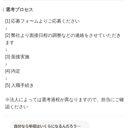
選考プロセス
[1] 応募フォームよりご応募ください
↓
[2] 弊社より面接日程の調整などの連絡をさせていただき
ます
↓
[3] 面接実施
↓
[4] 内定
↓
[5] 入職手続き
※法人によっては選考過程が異なりますので、担当にご確
認ください