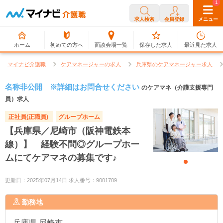
0
1
求人検索
会員登録
メニュー
ホーム
初めての方へ
面談会場一覧
保存した求人
最近見た求人
マイナビ介護職
ケアマネージャーの求人
兵庫県のケアマネージャー求人
名称非公開 ※詳細はお問合せください
のケアマネ（介護支援専門
員）求人
正社員(正職員)
グループホーム
【兵庫県／尼崎市（阪神電鉄本
線）】 経験不問◎グループホー
ムにてケアマネの募集です♪
更新日：2025年07月14日 求人番号：9001709
勤務地
兵庫県
尼崎市