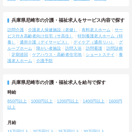
兵庫県尼崎市の介護・福祉求人をサービス内容で探す
訪問介護
介護老人保健施設（老健）
有料老人ホーム
サー
ビス付き高齢者向け住宅（サ高住）
特別養護老人ホーム（特
養）
通所介護（デイサービス）
デイケア（通所リハ）
グ
ループホーム
障がい者施設
訪問入浴
訪問看護
訪問診療
定期巡回
ケアハウス・高齢者住宅地
ショートステイ
養
護老人ホーム
介護予防
兵庫県尼崎市の介護・福祉求人を給与で探す
時給
850円以上
1000円以上
1200円以上
1400円以上
1600円
以上
月給
15万円以上
20万円以上
25万円以上
30万円以上