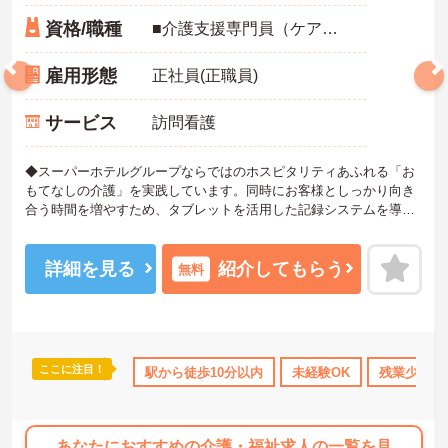
資格/職種
■介護支援専門員（ケアマネジャー） ※経験不問、介護支援専門員業務経験あれば尚可 ※ブランク可
雇用形態
正社員(正職員)
サービス
訪問看護
◆スーパーホテルグループならではのホスピタリティあふれる「お
もてなしの介護」を実践しています。同時にお客様としっかり向き
合う時間を増やすため、タブレットを活用した記録システムを導入
して業務の効率化も進めています。お客様一人ひとりの人生に深く
寄り添えるやりがいのあるお仕事です。
◆部署や施設を超えてスタッフ同士で「ありがとう」のバッジを送
詳細を見る
紹介してもらう
無料
り合える「サンクスバッジ」制度があります。社内全体で毎月1万50
00以上のバッジが行き交うほど活発で、日々の感謝を大切にする文
化が根付いています。風通しが良く親身になってくれる仲間が多い
ので、壁にぶつかっても安心して相談できるあたたかい雰囲気で
す。
ここに注目！
休･介護休暇取得実績あり
駅から徒歩10分以内
社会保険完備
交通費支給
未経験OK
残業少なめ
◆プロの介護集団を目指す独自の介護技術認定制度「ケアマイスタ
ー」あり！また半年に1回「目標管理シート」を作成し、月に1回上
司と面談を行うことで、自身の成長をしっかり実感しながら働けま
す。
あなたにおすすめの介護・福祉求人の一覧を見