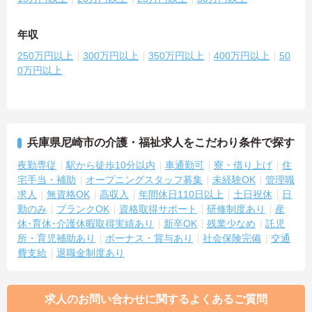
年収
250万円以上
300万円以上
350万円以上
400万円以上
50
0万円以上
兵庫県尼崎市の介護・福祉求人をこだわり条件で探す
夜勤専従
駅から徒歩10分以内
車通勤可
寮・借り上げ
住
宅手当・補助
オープニングスタッフ募集
未経験OK
管理職
求人
無資格OK
高収入
年間休日110日以上
土日祝休
日
勤のみ
ブランクOK
資格取得サポート
研修制度あり
産
休･育休･介護休暇取得実績あり
新卒OK
残業少なめ
託児
所・育児補助あり
ボーナス・賞与あり
社会保険完備
交通
費支給
退職金制度あり
求人のお問い合わせに関するよくあるご質問