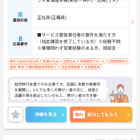
ＪＲ東海道本線(米原－神戸)「尼崎(ＪＲ)
駅」徒歩7分
正社員(正職員)
雇用形態
■サービス管理責任者の要件を満たす方
（指定講習を修了している方）※経験不問
応募要件
※業種問わず営業経験のある方、相談支
援・直接支援の経験がある方歓迎
駅から徒歩10分以内
残業少なめ
日勤のみ
資格取得サポート
研修制度あり
産休･育休･介護休暇取得実績あり
社会保険完備
交通費支給
就労移行支援でのお仕事です。全国に多数の事業所
を展開し、1人でも多くの障がい者の方に、成長と
活躍の場を創出したいのもと、障がい者の方を継続
的に支援しています。他、児童発達支援、放課後等
デイサービスも展開しており安定感も抜群です。
ご興味ある方には、面接対策ポイントなど、さらに
詳細を見る
無料
紹介してもらう
詳細をお話しいたしますのでお気軽にご相談くださ
い！