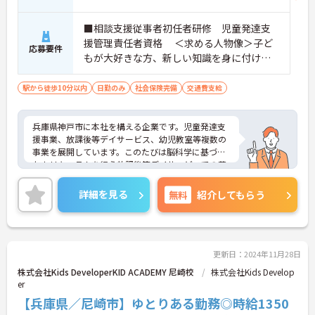
■相談支援従事者初任者研修 児童発達支
援管理責任者資格 ＜求める人物像＞子ど
応募要件
もが大好きな方、新しい知識を身に付けた
い方、福祉・教育に興味のある方
駅から徒歩10分以内
日勤のみ
社会保険完備
交通費支給
兵庫県神戸市に本社を構える企業です。児童発達支
援事業、放課後等デイサービス、幼児教室等複数の
事業を展開しています。このたびは脳科学に基づい
たカリキュラムを行う放課後等デイサービスでの募
集です。子供達の未来の為に多職種が一丸となり全
力でサポートしています。1日の実働は7時間、ハー
詳細を見る
無料
紹介してもらう
ドな職場ではなく、子どもとゆっくりと向き合える
あたたかい環境です。ご興味ある方には、面接対策
ポイントなど、さらに詳細をお話しいたしますので
お気軽にご相談ください！
更新日：2024年11月28日
株式会社Kids DeveloperKID ACADEMY 尼崎校
株式会社Kids Develop
er
【兵庫県／尼崎市】ゆとりある勤務◎時給1350