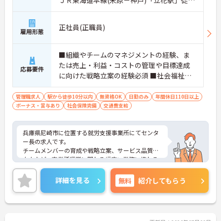
ＪＲ東海道本線(米原－神戸)「立花駅」徒歩
5分
正社員(正職員)
雇用形態
■組織やチームのマネジメントの経験、ま
たは売上・利益・コストの管理や目標達成
応募要件
に向けた戦略立案の経験必須 ■社会福祉
士、精神保健福祉士、サービス管理責任者
などの福祉資格があると尚可 ※無資格可
管理職求人
駅から徒歩10分以内
無資格OK
日勤のみ
年間休日110日以上
ボーナス・賞与あり
※福祉・医療業界での経験は不問
社会保険完備
交通費支給
兵庫県尼崎市に位置する就労支援事業所にてセンタ
ー長の求人です。
チームメンバーの育成や戦略立案、サービス品質の
向上など、事業所運営に関わる幅広い業務に携わる
ことができます。
また、年間休日120日とお休みが多いなかで年収550
詳細を見る
無料
紹介してもらう
万円も目指せる職場ですので、メリハリをつけてモ
チベーション高く勤務していただけます。
ご興味のある方には、面接対策ポイントなど、さら
に詳細をご案内しますのでお気軽にご相談くださ