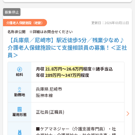
ポイントなど、さらに詳細をお話しいたしますので
お気軽にご相談ください！
募集停止
介護老人保健施設（老健）
更新日：2026年03月11日
名称非公開 ※詳細はお問合せください
【兵庫県／尼崎市】駅近徒歩5分／残業少なめ♪
介護老人保健施設にて支援相談員の募集！＜正社
員＞
月収
21.8万円～26.6万円
程度※諸手当込
給料
年収
289万円～347万円
程度
兵庫県 尼崎市
勤務地
阪神本線
正社員(正職員)
雇用形態
■ケアマネジャー（介護支援専門員）・社
会福祉士・介護福祉士・社会福祉主事・精