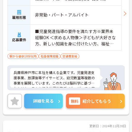
非常勤・パート・アルバイト
雇用形態
■児童発達指導の要件を満たす方※業界未
経験OK ＜求める人物像＞子どもが大好きな
応募要件
方、新しい知識を身に付けたい方、福祉・
教育に興味のある方
駅から徒歩10分以内
社会保険完備
交通費支給
兵庫県神戸市に本社を構える企業です。児童発達支
援事業、放課後等デイサービス、幼児教室等複数の
事業を展開しています。このたびは脳科学に基づい
たカリキュラムを行う放課後等デイサービスでの募
集です。子供達の未来の為に多職種が一丸となり全
力でサポートしています。1日の実働は7時間、ハー
詳細を見る
無料
紹介してもらう
ドな職場ではなく、子どもとゆっくりと向き合える
あたたかい環境です。ご興味ある方には、面接対策
ポイントなど、さらに詳細をお話しいたしますので
お気軽にご相談ください！
更新日：2024年11月28日