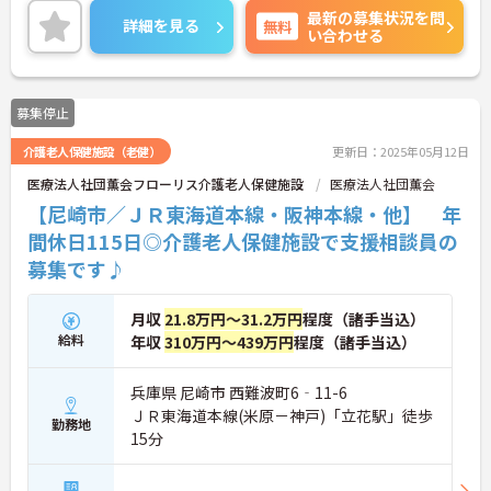
最新の募集状況を問
せください。さらに詳細などお伝えします！
詳細を見る
無料
い合わせる
募集停止
介護老人保健施設（老健）
更新日：2025年05月12日
医療法人社団薫会フローリス介護老人保健施設
医療法人社団薫会
【尼崎市／ＪＲ東海道本線・阪神本線・他】 年
間休日115日◎介護老人保健施設で支援相談員の
募集です♪
月収
21.8万円～31.2万円
程度（諸手当込）
給料
年収
310万円～439万円
程度（諸手当込）
兵庫県 尼崎市 西難波町6‐11-6
ＪＲ東海道本線(米原－神戸)「立花駅」徒歩
勤務地
15分