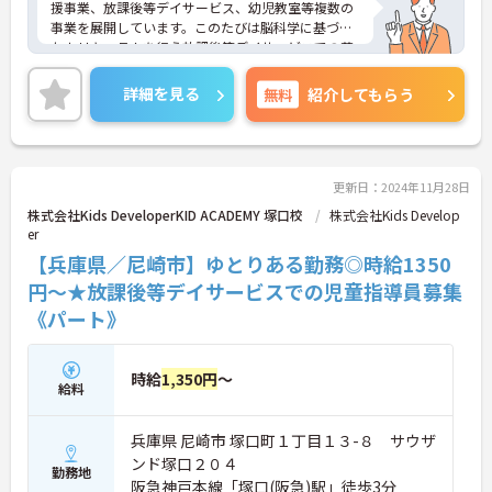
援事業、放課後等デイサービス、幼児教室等複数の
事業を展開しています。このたびは脳科学に基づい
たカリキュラムを行う放課後等デイサービスでの募
集です。子供達の未来の為に多職種が一丸となり全
力でサポートしています。1日の実働は7時間、ハー
詳細を見る
無料
紹介してもらう
ドな職場ではなく、子どもとゆっくりと向き合える
あたたかい環境です。ご興味ある方には、面接対策
ポイントなど、さらに詳細をお話しいたしますので
お気軽にご相談ください！
更新日：2024年11月28日
株式会社Kids DeveloperKID ACADEMY 塚口校
株式会社Kids Develop
er
【兵庫県／尼崎市】ゆとりある勤務◎時給1350
円～★放課後等デイサービスでの児童指導員募集
《パート》
時給
1,350円
～
給料
兵庫県 尼崎市 塚口町１丁目１３-８ サウザ
ンド塚口２０４
勤務地
阪急神戸本線「塚口(阪急)駅」徒歩3分