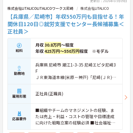
い！
更新日：2026年07月09日
株式会社LITALICOLITALICOワークス尼崎
株式会社LITALICO
【兵庫県／尼崎市】年収550万円も目指せる！年
間休日120日◎就労支援でセンター長候補募集＜
正社員＞
月収
30.8万円
～程度
給料
年収
425万円～550万円
程度 ※モデル
兵庫県 尼崎市 潮江1-3-35 尼崎エピタ尼崎3
F
勤務地
ＪＲ東海道本線(米原－神戸)「尼崎(ＪＲ)
駅」徒歩4分
正社員(正職員)
雇用形態
■組織やチームのマネジメントの経験、ま
たは売上・利益・コストの管理や目標達成
応募要件
に向けた戦略立案の経験必須 ■社会福祉
士、精神保健福祉士、サービス管理責任者