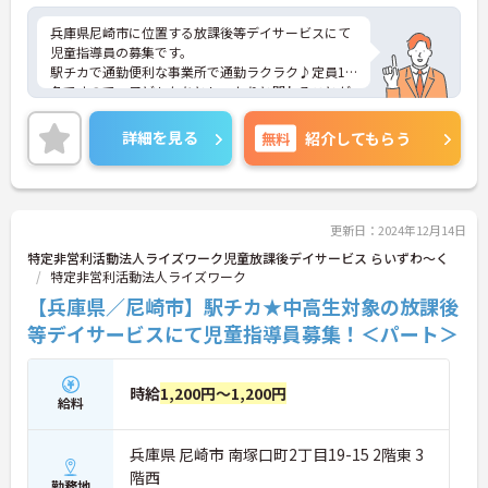
兵庫県尼崎市に位置する放課後等デイサービスにて
児童指導員の募集です。
駅チカで通勤便利な事業所で通勤ラクラク♪定員10
名ですので、子どもたちとしっかりと関わることが
できます。
ご興味ある方には、面接対策ポイントなど、さらに
詳細を見る
無料
紹介してもらう
詳細をお話しいたしますのでお気軽にご相談くださ
い！
更新日：2024年12月14日
特定非営利活動法人ライズワーク児童放課後デイサービス らいずわ～く
特定非営利活動法人ライズワーク
【兵庫県／尼崎市】駅チカ★中高生対象の放課後
等デイサービスにて児童指導員募集！＜パート＞
時給
1,200円～1,200円
給料
兵庫県 尼崎市 南塚口町2丁目19-15 2階東 3
階西
勤務地