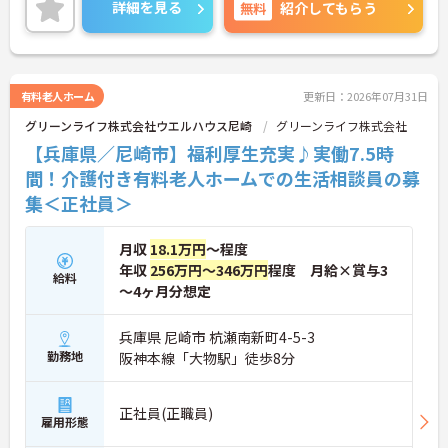
働ける環境が整っています。研修制度や外部勉強会
詳細を見る
無料
紹介してもらう
の受講支援もあり、スキルアップもしっかりサポー
ト。将来的には管理者やエリアマネージャーへのキ
ャリアアップも目指せます。20代から60代まで幅広
い年代のスタッフが活躍しており、和やかな雰囲気
の職場です。介護経験を活かしたい方、福祉の資格
有料老人ホーム
更新日：2026年07月31日
をお持ちの方、安定した法人でキャリアを築きたい
グリーンライフ株式会社ウエルハウス尼崎
グリーンライフ株式会社
方におすすめです。
【兵庫県／尼崎市】福利厚生充実♪実働7.5時
★おすすめPOINT★
間！介護付き有料老人ホームでの生活相談員の募
・生活支援員からスタートし、サービス管理責任者
集＜正社員＞
やエリアマネージャーへと続く明確なステップアッ
プの道筋が用意されています。急成長中の企業であ
るためポストも豊富にあり、専門性を高めながらマ
月収
18.1万円
～程度
ネジメント職への挑戦も視野に入れていただけま
年収
256万円～346万円
程度 月給×賞与3
す。
給料
・年間休日114日、残業月平均10時間程度という就
～4ヶ月分想定
業環境に加え、産前産後休暇や育児休暇制度がしっ
かりと整備されています。オンとオフの切り替えを
兵庫県 尼崎市 杭瀬南新町4-5-3
明確にし、心身ともに充実した状態で長くご活躍い
勤務地
阪神本線「大物駅」徒歩8分
ただけます。
・グループホーム一棟あたりの入居者様20名定員を
常時2～4名のスタッフで支援、国基準を上回る人員
正社員(正職員)
配置や夜間複数名体制が敷かれているため、業務に
雇用形態
追われることなくご利用者様のペースに合わせたサ