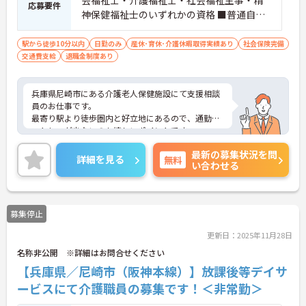
応募要件
神保健福祉士のいずれかの資格 ■普通自動
車運転免許（AT限定可） ■経験不問
駅から徒歩10分以内
日勤のみ
産休･育休･介護休暇取得実績あり
社会保険完備
交通費支給
退職金制度あり
兵庫県尼崎市にある介護老人保健施設にて支援相談
員のお仕事です。
最寄り駅より徒歩圏内と好立地にあるので、通勤の
ストレスが少ないのも嬉しいポイントです。
ご興味ある方には、面接対策ポイントなど、さらに
最新の募集状況を問
詳細をお話しいたしますのでお気軽にご相談くださ
詳細を見る
無料
い合わせる
い。
募集停止
更新日：2025年11月28日
名称非公開 ※詳細はお問合せください
【兵庫県／尼崎市（阪神本線）】放課後等デイサ
ービスにて介護職員の募集です！＜非常勤＞