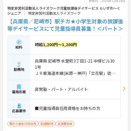
更新日：2024年12月14日
特定非営利活動法人ライズワーク児童放課後デイサービス らいずわ～く
ジュニア
特定非営利活動法人ライズワーク
【兵庫県／尼崎市】駅チカ★小学生対象の放課後
等デイサービスにて児童指導員募集！＜パート＞
時給
1,200円～1,200円
給料
兵庫県 尼崎市 水堂町3丁目1-21 中塚ビル30
1号
勤務地
ＪＲ東海道本線(米原－神戸)「立花駅」徒歩
10分
非常勤・パート・アルバイト
雇用形態
■児童指導員任用資格をお持ちの方
応募要件
駅から徒歩10分以内
未経験OK
交通費支給