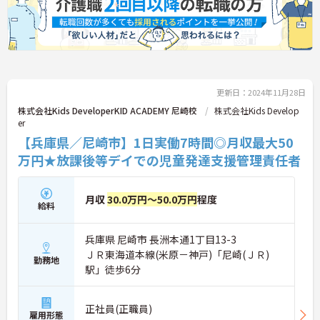
更新日：2024年11月28日
株式会社Kids DeveloperKID ACADEMY 尼崎校
株式会社Kids Develop
er
【兵庫県／尼崎市】1日実働7時間◎月収最大50
万円★放課後等デイでの児童発達支援管理責任者
月収
30.0万円～50.0万円
程度
給料
兵庫県 尼崎市 長洲本通1丁目13-3
ＪＲ東海道本線(米原－神戸)「尼崎(ＪＲ)
勤務地
駅」徒歩6分
正社員(正職員)
雇用形態