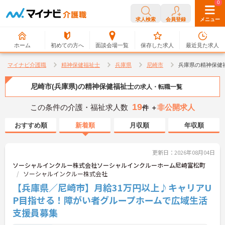
0
0
求人検索
会員登録
メニュー
ホーム
初めての方へ
面談会場一覧
保存した求人
最近見た求人
マイナビ介護職
精神保健福祉士
兵庫県
尼崎市
兵庫県の精神保健
尼崎市(兵庫県)の精神保健福祉士
の求人・転職一覧
19
この条件の介護・福祉求人数
非公開求人
件 ＋
おすすめ順
新着順
月収順
年収順
更新日：2026年08月04日
ソーシャルインクルー株式会社ソーシャルインクルーホーム尼崎富松町
ソーシャルインクルー株式会社
【兵庫県／尼崎市】月給31万円以上♪キャリアU
P目指せる！障がい者グループホームで広域生活
支援員募集