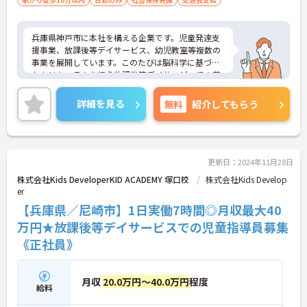
兵庫県神戸市に本社を構える企業です。児童発達支
援事業、放課後等デイサービス、幼児教室等複数の
事業を展開しています。このたびは脳科学に基づい
たカリキュラムを行う放課後等デイサービスでの募
集です。子供達の未来の為に多職種が一丸となり全
力でサポートしています。1日の実働は7時間、ハー
詳細を見る
無料
紹介してもらう
ドな職場ではなく、子どもとゆっくりと向き合える
あたたかい環境です。ご興味ある方には、面接対策
ポイントなど、さらに詳細をお話しいたしますので
お気軽にご相談ください！
更新日：2024年11月28日
株式会社Kids DeveloperKID ACADEMY 塚口校
株式会社Kids Develop
er
【兵庫県／尼崎市】1日実働7時間◎月収最大40
万円★放課後等デイサービスでの児童指導員募集
《正社員》
月収
20.0万円～40.0万円
程度
給料