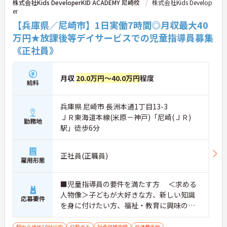
株式会社Kids DeveloperKID ACADEMY 尼崎校
株式会社Kids Develop
er
【兵庫県／尼崎市】1日実働7時間◎月収最大40
万円★放課後等デイサービスでの児童指導員募集
《正社員》
月収
20.0万円～40.0万円
程度
給料
兵庫県 尼崎市 長洲本通1丁目13-3
ＪＲ東海道本線(米原－神戸)「尼崎(ＪＲ)
勤務地
駅」徒歩6分
正社員(正職員)
雇用形態
■児童指導員の要件を満たす方 ＜求める
人物像＞子どもが大好きな方、新しい知識
応募要件
を身に付けたい方、福祉・教育に興味のあ
る方
駅から徒歩10分以内
日勤のみ
社会保険完備
交通費支給