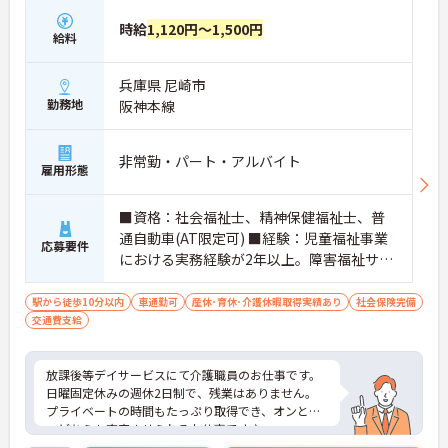
時給
1,120円～1,500円
給料
兵庫県 尼崎市
勤務地
阪神本線
非常勤・パート・アルバイト
雇用形態
■資格：社会福祉士、精神保健福祉士、普
通自動車(AT限定可) ■経験：児童福祉事業
応募要件
における実務経験が2年以上。障害福祉サー
ビス事業における実務経験2年以上のいずれ
かの経験をお持ちの方
駅から徒歩10分以内
車通勤可
産休･育休･介護休暇取得実績あり
社会保険完備
交通費支給
放課後等デイサービスにて介護職員のお仕事です。
日曜固定休みの週休2日制で、残業はありません。
プライベートの時間もたっぷり取得でき、オンとオ
フどちらも充実させられるお仕事です♪
ご興味がある方は是非一度マイナビまでお問い合わ