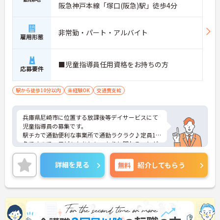
阪急神戸本線「塚口(阪急)駅」徒歩4分
非常勤・パート・アルバイト
雇用形態
■児童指導員任用資格をお持ちの方
応募要件
駅から徒歩10分以内
未経験OK
交通費支給
兵庫県尼崎市に位置する放課後等デイサービスにて
児童指導員の募集です。
駅チカで通勤便利な事業所で通勤ラクラク♪定員10
名ですので、子どもたちとしっかりと関わることが
できます。
ご興味ある方には、面接対策ポイントなど、さらに
詳細を見る
無料
紹介してもらう
詳細をお話しいたしますのでお気軽にご相談くださ
い！