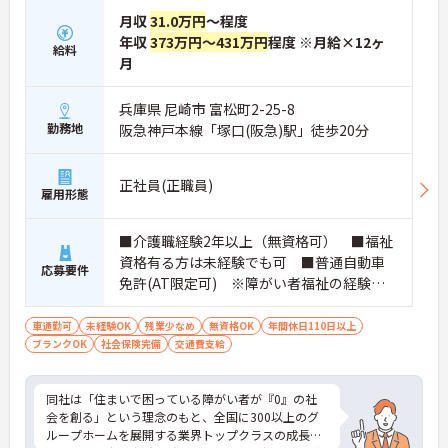
月収
31.0万円
～程度
年収
373万円～431万円
程度 ※月給×12ヶ
給料
月
兵庫県 尼崎市 富松町2-25-8
勤務地
阪急神戸本線「塚口(阪急)駅」徒歩20分
正社員(正職員)
雇用形態
■介護職経験2年以上（無資格可） ■福祉
資格有る方は未経験でも可 ■普通自動車
応募要件
免許(AT限定可) ※障がい者福祉の経験は
不問です。※初任者研修資格 ヘルパー2級以
上の方、実務経験2年以上の方、障がい者福
車通勤可
未経験OK
残業少なめ
無資格OK
年間休日110日以上
ブランクOK
社会保険完備
祉に関する経験をお持ちの方大歓迎
交通費支給
同社は「住まいで困っている障がい者が『0』の社
会を創る」という理念のもと、全国に300以上のグ
ループホームを展開する業界トップクラスの成長企