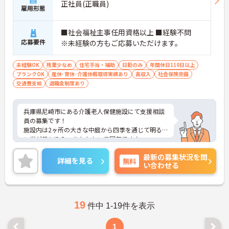
正社員(正職員)
雇用形態
■社会福祉主事任用資格以上 ■経験不問
応募要件
※未経験の方もご応募いただけます。
未経験OK
残業少なめ
住宅手当・補助
日勤のみ
年間休日110日以上
ブランクOK
産休･育休･介護休暇取得実績あり
高収入
社会保険完備
交通費支給
退職金制度あり
兵庫県尼崎市にある介護老人保健施設にて支援相談
員の募集です！
施設内は2ヶ所の大きな中庭から四季を通じて明る
い光が差し込み、あたたかい雰囲気です♪
居室、共同スペースともに利用者様に楽しく、健康
最新の募集状況を問
的な毎日をお過ごしいただくため、
詳細を見る
無料
い合わせる
すべてにユニバーサルデザインの思想を取り入れた
施設設計、設備を導入し、安全と快適さを高いレベ
ルでご提供しています！
四季の花々が咲き乱れる花壇のある屋上庭園では、
ティータイムを楽しむことも可能◎
19
件中 1-19件を表示
ご興味がある方は是非一度マイナビまでお問合せく
ださい！！
1