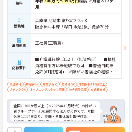
年収
300万円～358万円
程度 ※月給×12ヶ
なく長期的なキャリアを築いていただけます。
給料
月
・全施設がバリアフリー設計かつ最新設備を備えて
おり、清潔感にあふれた美しい環境です。ハード面
に加え、ソフト面でも「献立の事前決定・レシピ完
兵庫県 尼崎市 富松町2-25-8
備」により現場の負担が大幅に軽減されています。
勤務地
阪急神戸本線「塚口(阪急)駅」徒歩20分
ご利用者様の安全性はもちろん、働くスタッフにと
っても身体的負担が少なく、高いモチベーションを
保って業務に集中できます。
正社員(正職員)
雇用形態
■介護職経験1年以上（無資格可） ■福祉
資格有る方は未経験でも可 ■普通自動車
応募要件
免許(AT限定可) ※障がい者福祉の経験は
不問です。※初任者研修資格 ヘルパー2級以
上の方、実務経験2年以上の方、障がい者福
車通勤可
未経験OK
残業少なめ
無資格OK
年間休日110日以上
ブランクOK
オープニングスタッフ募集
祉に関する経験をお持ちの方大歓迎
社会保険完備
交通費支給
全国に300か所以上（※2025年10月時点）の障がい
者グループホームを展開する法人が母体です。年間
休日は114日あり、夏季・冬季休暇も取得可能。産
前産後・育児休暇制度もあり、子育て中の方も多数
活躍中で、ワークライフバランスを大切にしながら