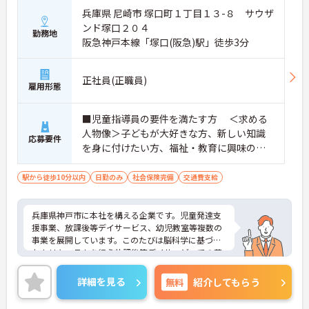
兵庫県 尼崎市 塚口町１丁目１３-８ サウザ
ンド塚口２０４
勤務地
阪急神戸本線「塚口(阪急)駅」徒歩3分
正社員(正職員)
雇用形態
■児童指導員の要件を満たす方 ＜求める
人物像＞子どもが大好きな方、新しい知識
応募要件
を身に付けたい方、福祉・教育に興味のあ
る方
駅から徒歩10分以内
日勤のみ
社会保険完備
交通費支給
兵庫県神戸市に本社を構える企業です。児童発達支
援事業、放課後等デイサービス、幼児教室等複数の
事業を展開しています。このたびは脳科学に基づい
たカリキュラムを行う放課後等デイサービスでの募
集です。子供達の未来の為に多職種が一丸となり全
力でサポートしています。1日の実働は7時間、ハー
詳細を見る
無料
紹介してもらう
ドな職場ではなく、子どもとゆっくりと向き合える
あたたかい環境です。ご興味ある方には、面接対策