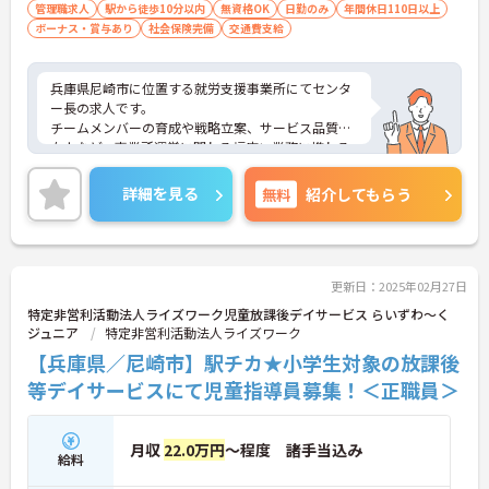
などの福祉資格があると尚可 ※無資格可
管理職求人
駅から徒歩10分以内
無資格OK
日勤のみ
年間休日110日以上
ボーナス・賞与あり
※福祉・医療業界での経験は不問
社会保険完備
交通費支給
兵庫県尼崎市に位置する就労支援事業所にてセンタ
ー長の求人です。
チームメンバーの育成や戦略立案、サービス品質の
向上など、事業所運営に関わる幅広い業務に携わる
ことができます。
また、年間休日120日とお休みが多いなかで年収550
詳細を見る
無料
紹介してもらう
万円も目指せる職場ですので、メリハリをつけてモ
チベーション高く勤務していただけます。
ご興味のある方には、面接対策ポイントなど、さら
に詳細をご案内しますのでお気軽にご相談くださ
い！
更新日：2025年02月27日
特定非営利活動法人ライズワーク児童放課後デイサービス らいずわ～く
ジュニア
特定非営利活動法人ライズワーク
【兵庫県／尼崎市】駅チカ★小学生対象の放課後
等デイサービスにて児童指導員募集！＜正職員＞
月収
22.0万円
～程度 諸手当込み
給料