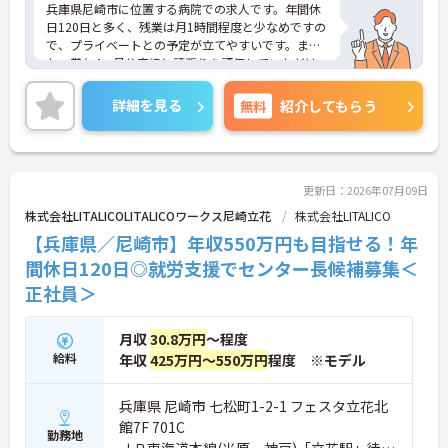
兵庫県尼崎市に位置する病院での求人です。年間休
日120日と多く、残業は月1時間程度と少なめですの
で、プライベートとの予定が立てやすいです。ま
た、賞与4ヶ月分実績と頑張りを評価していただけ
ます。託児所も完備されておりますので、お子様が
いらっしゃる方でも安心してご就業していただけま
詳細を見る
無料
紹介してもらう
す。ご興味のある方は、お気軽にお問い合わせくだ
さい。
更新日：2026年07月09日
株式会社LITALICOLITALICOワークス尼崎立花
株式会社LITALICO
【兵庫県／尼崎市】年収550万円も目指せる！年
間休日120日◎就労支援でセンター長候補募集＜
正社員＞
月収
30.8万円
～程度
給料
年収
425万円～550万円
程度 ※モデル
兵庫県 尼崎市 七松町1-2-1 フェスタ立花北
館7F 701C
勤務地