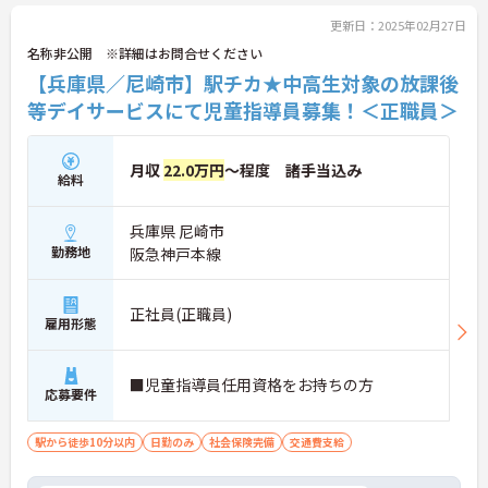
更新日：2025年02月27日
名称非公開 ※詳細はお問合せください
【兵庫県／尼崎市】駅チカ★中高生対象の放課後
等デイサービスにて児童指導員募集！＜正職員＞
月収
22.0万円
～程度 諸手当込み
給料
兵庫県 尼崎市
勤務地
阪急神戸本線
正社員(正職員)
雇用形態
■児童指導員任用資格をお持ちの方
応募要件
駅から徒歩10分以内
日勤のみ
社会保険完備
交通費支給