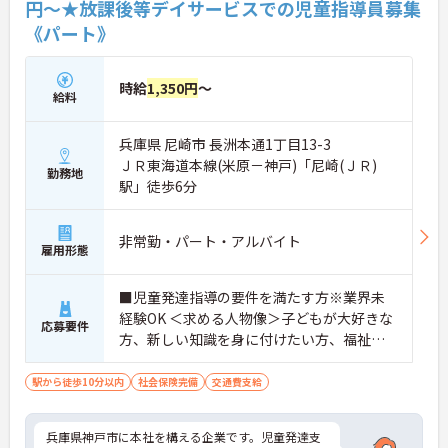
円～★放課後等デイサービスでの児童指導員募集
《パート》
時給
1,350円
～
給料
兵庫県 尼崎市 長洲本通1丁目13-3
ＪＲ東海道本線(米原－神戸)「尼崎(ＪＲ)
勤務地
駅」徒歩6分
非常勤・パート・アルバイト
雇用形態
■児童発達指導の要件を満たす方※業界未
経験OK ＜求める人物像＞子どもが大好きな
応募要件
方、新しい知識を身に付けたい方、福祉・
教育に興味のある方
駅から徒歩10分以内
社会保険完備
交通費支給
兵庫県神戸市に本社を構える企業です。児童発達支