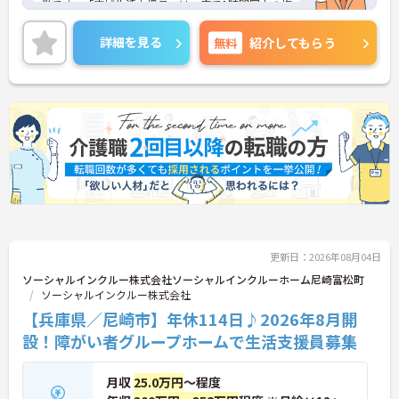
業です。「広域生活支援員」は、車で1時間圏内の複
数施設を横断的に担当し、現場支援とパートスタッ
フのサポートを行うハイクラスなポジションです。
詳細を見る
無料
紹介してもらう
最新設備とバリアフリーが完備され、スタッフの身
体的負担が少なく、広域手当5万円が付与されるこ
とで高い給与水準を実現しています。年間休日114
日の確保や、献立・レシピの完全標準化による業務
効率化など、ワークライフバランスを保ちながら定
年70歳まで長期的に活躍できる制度が盤石に整って
います。複数施設を経験することで培われるマネジ
メント視点は、将来的なエリアマネージャーへのキ
ャリアアップにも直結しており、最新の環境で専門
性を発揮したいプロフェッショナルの方にお勧めで
す。
★おすすめPOINT★
更新日：2026年08月04日
・広域支援員として複数のホームを巡るため、各ホ
ームのパートスタッフの教育やサポートにも携わる
ソーシャルインクルー株式会社ソーシャルインクルーホーム尼崎富松町
ことができ、現場の介助業務にとどまらず、施設運
ソーシャルインクルー株式会社
営や人材育成の視点を養うことで、将来のエリアマ
【兵庫県／尼崎市】年休114日♪2026年8月開
ネージャー候補としてのステップアップに直結しま
設！障がい者グループホームで生活支援員募集
す。
・定年70歳、再雇用75歳までという業界屈指の制度
があり、20代から60代まで幅広い年代が活躍してい
月収
25.0万円
～程度
ます。年間休日も114日確保されているため、無理