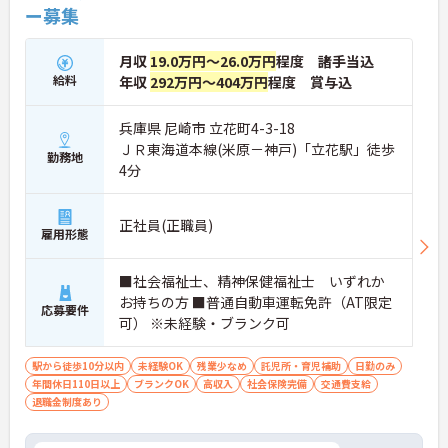
ー募集
月収
19.0万円～26.0万円
程度 諸手当込
給料
年収
292万円～404万円
程度 賞与込
兵庫県 尼崎市 立花町4-3-18
ＪＲ東海道本線(米原－神戸)「立花駅」徒歩
勤務地
4分
正社員(正職員)
雇用形態
■社会福祉士、精神保健福祉士 いずれか
お持ちの方 ■普通自動車運転免許（AT限定
応募要件
可） ※未経験・ブランク可
駅から徒歩10分以内
未経験OK
残業少なめ
託児所・育児補助
日勤のみ
年間休日110日以上
ブランクOK
高収入
社会保険完備
交通費支給
退職金制度あり