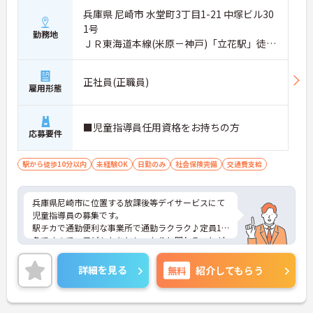
兵庫県 尼崎市 水堂町3丁目1-21 中塚ビル30
1号
勤務地
ＪＲ東海道本線(米原－神戸)「立花駅」徒歩
4分
正社員(正職員)
雇用形態
■児童指導員任用資格をお持ちの方
応募要件
駅から徒歩10分以内
未経験OK
日勤のみ
社会保険完備
交通費支給
兵庫県尼崎市に位置する放課後等デイサービスにて
児童指導員の募集です。
駅チカで通勤便利な事業所で通勤ラクラク♪定員10
名ですので、子どもたちとしっかりと関わることが
できます。
ご興味ある方には、面接対策ポイントなど、さらに
詳細を見る
無料
紹介してもらう
詳細をお話しいたしますのでお気軽にご相談くださ
い！