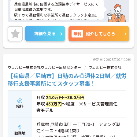
兵庫県尼崎市に位置する放課後等デイサービスにて
児童指導員の募集です。
駅チカで通勤便利な事業所で通勤ラクラク♪定員10
名ですので、子どもたちとしっかりと関わることが
できます。
ご興味ある方には、面接対策ポイントなど、さらに
詳細を見る
無料
紹介してもらう
詳細をお話しいたしますのでお気軽にご相談くださ
い！
更新日：2025年02月10日
ウェルビー株式会社ウェルビー尼崎センター
ウェルビー株式会社
【兵庫県／尼崎市】日勤のみ◎週休2日制／就労
移行支援事業所にてスタッフ募集！
月収
24.0万円～36.0万円
年収
453万円
～程度 ※サービス管理責任
給料
者モデル
兵庫県 尼崎市 潮江一丁目20-1 アミング潮
江イースト4階401東D
勤務地