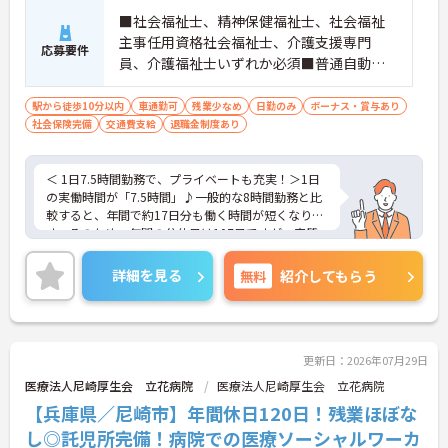
ポートが可能です。施設も専用設計で働きやすく、
■社会福祉士、精神保健福祉士、社会福祉
ご自身の理想とする福祉を実践できる環境が整って
います。
主事任用資格社会福祉士、介護支援専門
応募要件
員、介護福祉士いずれか必須■普通自動車
免許必須（AT限定可）
駅から徒歩10分以内
車通勤可
残業少なめ
日勤のみ
ボーナス・賞与あり
社会保険完備
交通費支給
退職金制度あり
＜ 1日7.5時間勤務で、プライベートも充実！＞1日
の実働時間が「7.5時間」♪一般的な8時間勤務と比
較すると、年間で約17日分も働く時間が短くなりま
す。そのため、年間の公休日は107日ですが、実質
的には「年間休日124日相当」のゆとりがある計算
になります。残業も月0～10時間程度と少なめなの
詳細を見る
無料
紹介してもらう
で、仕事終わりの時間や休日をしっかりと自分のた
めに使うことができます。
＜成長できる環境＞人材育成に力を入れています。
また、職員が安心して働ける環境づくりも徹底して
おり、ワークライフバランスを保ちながらキャリア
更新日：2026年07月29日
を築ける風土が根付いています。階層別・職種別の
医療法人尼崎厚生会 立花病院
医療法人尼崎厚生会 立花病院
研修制度も充実しており、未経験からベテランまで
【兵庫県／尼崎市】年間休日120日！残業ほぼな
着実に成長できる環境です。
し◎託児所完備！病院での医療ソーシャルワーカ