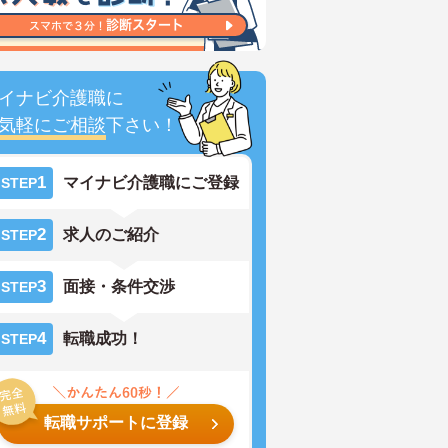
イナビ介護職に
気軽にご相談
下さい！
1
マイナビ介護職にご登録
STEP
2
求人のご紹介
STEP
3
面接・条件交渉
STEP
4
転職成功！
STEP
転職サポートに登録