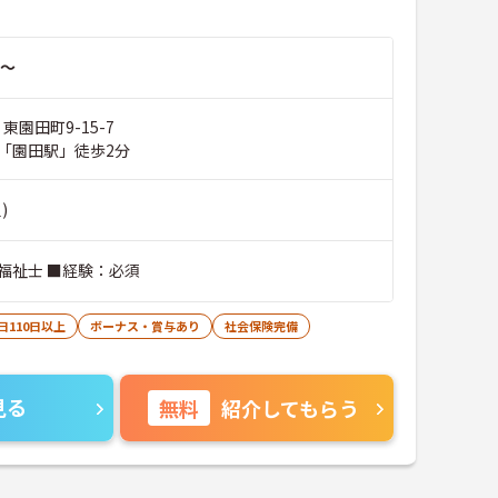
～
 東園田町9-15-7
「園田駅」徒歩2分
)
福祉士 ■経験：必須
日110日以上
ボーナス・賞与あり
社会保険完備
見る
無料
紹介してもらう