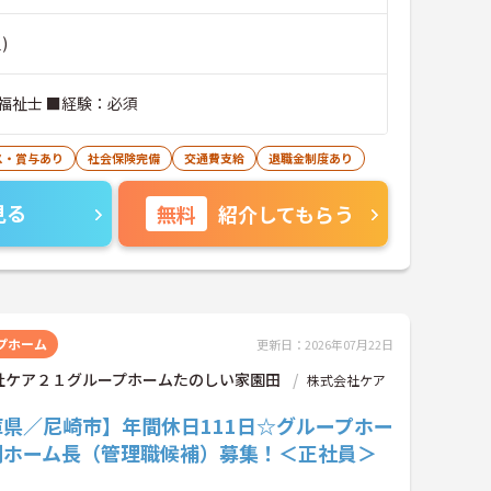
)
福祉士 ■経験：必須
ス・賞与あり
社会保険完備
交通費支給
退職金制度あり
見る
無料
紹介してもらう
プホーム
更新日：2026年07月22日
社ケア２１グループホームたのしい家園田
株式会社ケア
庫県／尼崎市】年間休日111日☆グループホー
副ホーム長（管理職候補）募集！＜正社員＞