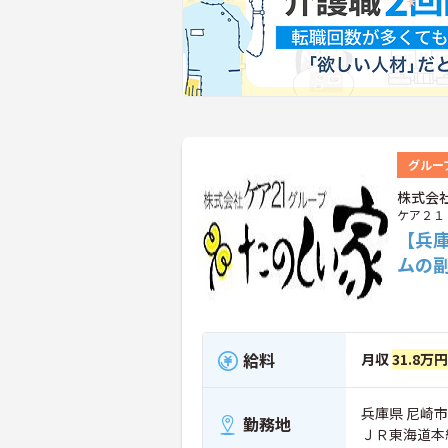
グルー
株式会
ケア２１
【兵
ムの
給料
月収
31.8万円
兵庫県 尼崎市
勤務地
ＪＲ東海道本線