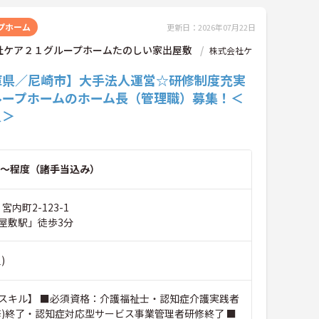
プホーム
更新日：2026年07月22日
社ケア２１グループホームたのしい家出屋敷
株式会社ケ
庫県／尼崎市】大手法人運営☆研修制度充実
ループホームのホーム長（管理職）募集！＜
員＞
～程度（諸手当込み）
 宮内町2-123-1
屋敷駅」徒歩3分
)
スキル】 ■必須資格：介護福祉士・認知症介護実践者
修)終了・認知症対応型サービス事業管理者研修終了 ■