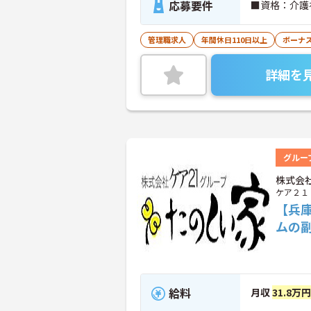
応募要件
■資格：介護
管理職求人
年間休日110日以上
ボーナ
詳細を
グルー
株式会
ケア２１
【兵
ムの
給料
月収
31.8万円