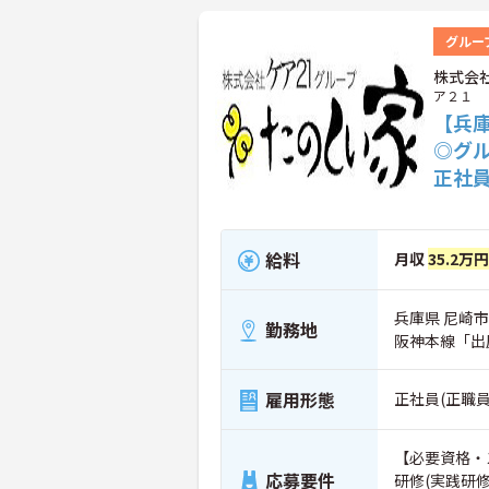
グルー
株式会
ア２１
【兵
◎グ
正社
給料
月収
35.2万円
兵庫県 尼崎市
勤務地
阪神本線「出
雇用形態
正社員(正職員
【必要資格・
応募要件
研修(実践研