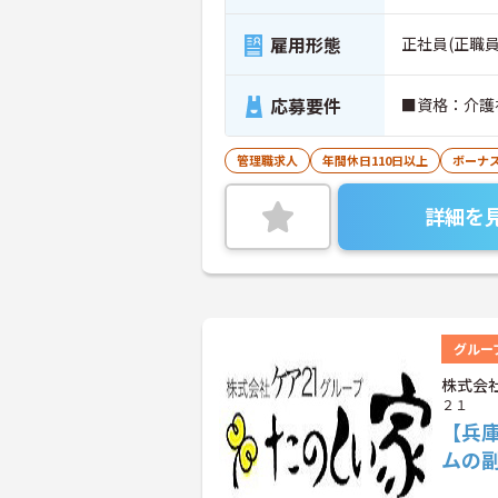
雇用形態
正社員(正職員
応募要件
■資格：介護
管理職求人
年間休日110日以上
ボーナ
詳細を
グルー
株式会
２１
【兵
ムの