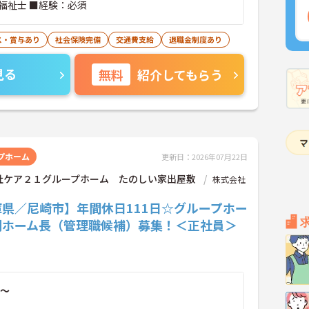
福祉士 ■経験：必須
ス・賞与あり
社会保険完備
交通費支給
退職金制度あり
見る
無料
紹介してもらう
プホーム
更新日：2026年07月22日
社ケア２１グループホーム たのしい家出屋敷
株式会社
庫県／尼崎市】年間休日111日☆グループホー
副ホーム長（管理職候補）募集！＜正社員＞
～