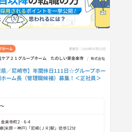
プホーム
更新日：2026年07月22日
社ケア２１グループホーム たのしい家金楽寺
株式会社
庫県／尼崎市】年間休日111日☆グループホー
副ホーム長（管理職候補）募集！＜正社員＞
～
 金楽寺町2‐6-4
(米原－神戸)「尼崎(ＪＲ)駅」徒歩12分