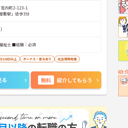
 宮内町2-123-1
屋敷駅」徒歩3分
)
福祉士 ■経験：必須
日110日以上
ボーナス・賞与あり
社会保険完備
見る
無料
紹介してもらう