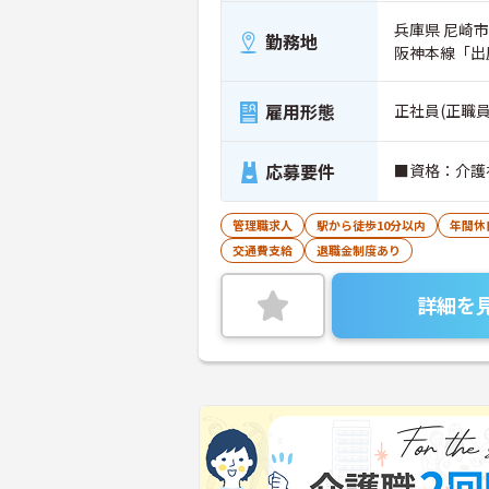
兵庫県 尼崎市
勤務地
阪神本線「出
雇用形態
正社員(正職員
応募要件
■資格：介護
管理職求人
駅から徒歩10分以内
年間休
交通費支給
退職金制度あり
詳細を