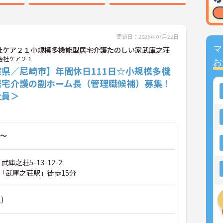
更新日：2026年07月22日
マ
社ケア２１小規模多機能型居宅介護たのしい家武庫之荘
会社ケア２１
お
庫県／尼崎市】年間休日111日☆小規模多機
居宅介護の副ホーム長（管理職候補）募集！
社員＞
～
武庫之荘5-13-12-2
「武庫之荘駅」徒歩15分
)