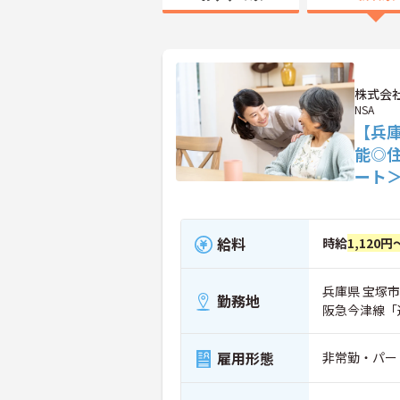
株式会
NSA
【兵
能◎
ート
給料
時給
1,120円
兵庫県 宝塚市 
勤務地
阪急今津線「
雇用形態
非常勤・パー