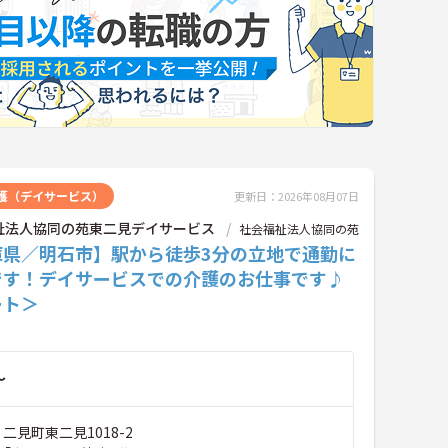
護（デイサービス）
更新日：2026年08月07日
祉法人協同の苑東二見デイサービス
社会福祉法人協同の苑
庫県／明石市】駅から徒歩3分の立地で通勤に
です！デイサービスでの介護のお仕事です♪
ート＞
～
 二見町東二見1018-2