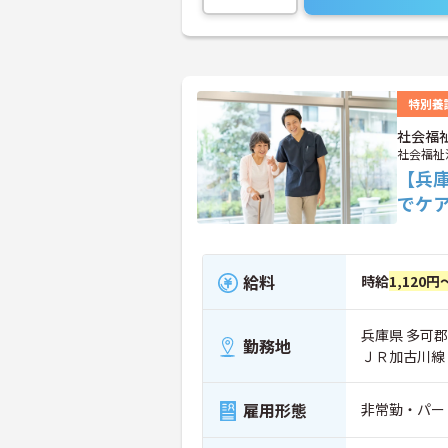
特別養
社会福
社会福祉
【兵
でケ
給料
時給
1,120円
兵庫県 多可郡
勤務地
ＪＲ加古川線
雇用形態
非常勤・パー