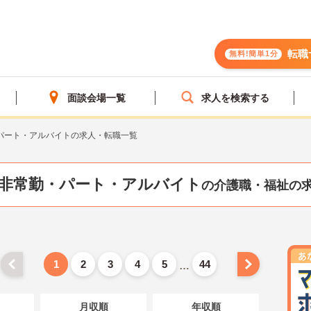
転職
無料!簡単1分
面談会場一覧
求人を検索する
パート・アルバイトの求人・転職一覧
非常勤・パート・アルバイト
の介護職・福祉の
1
2
3
4
5
44
…
月収順
年収順