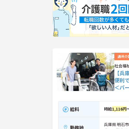
通所介
社会福
【兵
便利
＜パ
給料
時給
1,116円
兵庫県 明石市
勤務地