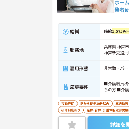
ホー
務者
給料
時給
1,575円
兵庫県 神戸市
勤務地
神戸新交通六
雇用形態
非常勤・パー
■介護職員初
応募要件
ちの方 ■介
夜勤専従
駅から徒歩10分以内
車通勤可
研修制度あり
産休･育休･介護休暇取得実績
詳細を