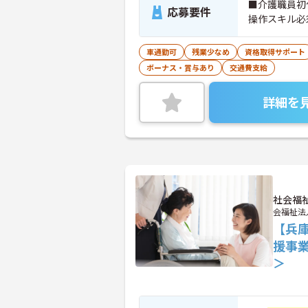
■介護職員初
応募要件
操作スキル必
車通勤可
残業少なめ
資格取得サポート
ボーナス・賞与あり
交通費支給
詳細を
社会福
会福祉法
【兵
援事
＞