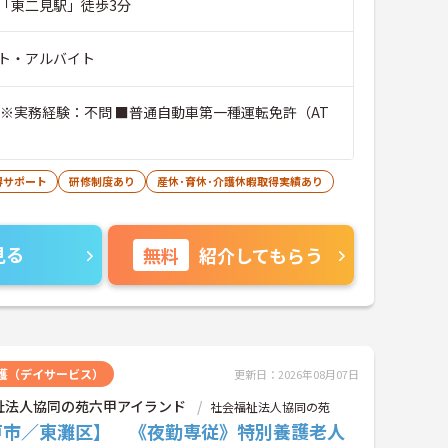
「東二見駅」徒歩3分
ト・アルバイト
不問 ■普通自動車第一種運転免許（AT
得サポート
研修制度あり
産休･育休･介護休暇取得実績あり
見る
無料
紹介してもらう
護（デイサービス）
更新日：2026年08月07日
祉法人協同の苑六甲アイランド
社会福祉法人協同の苑
戸市／東灘区】 《夜勤専従》特別養護老人