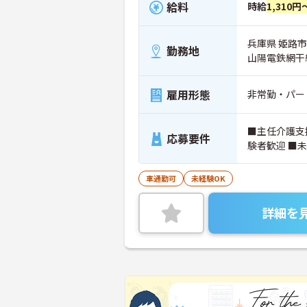
給料
時給
1,310円
兵庫県 姫路市
勤務地
山陽電鉄網干
雇用形態
非常勤・パー
■主任介護支
応募要件
験者歓迎 ■未
車通勤可
未経験OK
詳細を