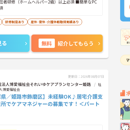
任者研修（ホームヘルパー2級）以上必須 ■簡単なPC
須
研修制度あり
産休･育休･介護休暇取得実績あり
見る
無料
紹介してもらう
更新日：2026年08月07日
祉法人博愛福祉会それいゆケアプランセンター姫路
社
人博愛福祉会
庫県／姫路市飾磨区】未経験OK♪居宅介護支
業所でケアマネジャーの募集です！＜パート