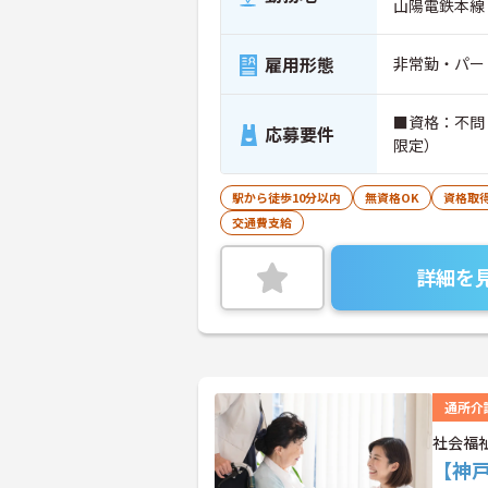
山陽電鉄本線
雇用形態
非常勤・パー
■資格：不問 ※実務経験：
応募要件
限定）
駅から徒歩10分以内
無資格OK
資格取
交通費支給
詳細を
通所介
社会福
【神