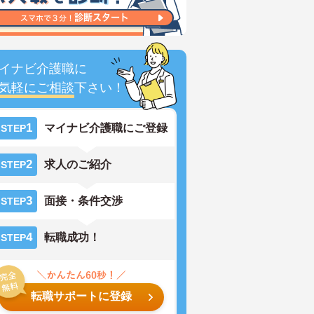
イナビ介護職に
気軽にご相談
下さい！
1
マイナビ介護職にご登録
STEP
2
求人のご紹介
STEP
3
面接・条件交渉
STEP
4
転職成功！
STEP
転職サポートに登録