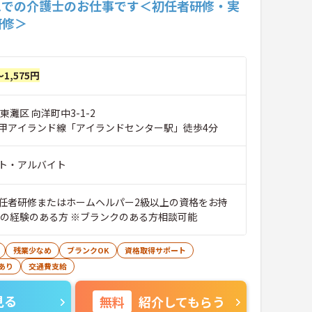
ムでの介護士のお仕事です＜初任者研修・実
研修＞
～1,575円
東灘区 向洋町中3-1-2
甲アイランド線「アイランドセンター駅」徒歩4分
ト・アルバイト
任者研修またはホームヘルパー2級以上の資格をお持
護の経験のある方 ※ブランクのある方相談可能
残業少なめ
ブランクOK
資格取得サポート
あり
交通費支給
見る
無料
紹介してもらう