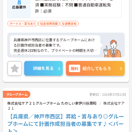
須 ■実務経験：不問 ■普通自動車運転免
応募要件
許：必須
ボーナス・賞与あり
社会保険完備
交通費支給
兵庫県神戸市西区に位置するグループホームにおけ
る計画作成担当者の募集です。
完全週休2日制なので、プライベートの時間を大切
にできます☆
昇給・賞与あり♪ 頑張りがしっかり反映されま
す！
詳細を見る
無料
紹介してもらう
ご興味のある方には、面接対策ポイントなど、さら
に詳細をご案内しますのでお気軽にご相談くださ
い！
グループホーム
更新日：2026年07月22日
株式会社ケア２１グループホーム たのしい家伊川谷潤和
株式会社ケア
２１
【兵庫県／神戸市西区】昇給・賞与あり◎グルー
プホームにて計画作成担当者の募集です♪＜パー
ト＞