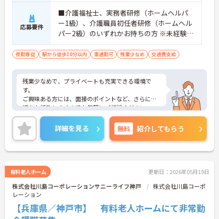
■介護福祉士、実務者研修（ホームヘルパ
ー1級）、介護職員初任者研修（ホームヘル
応募要件
パー2級）のいずれかお持ちの方 ※未経験者
応相談
夜勤専従
駅から徒歩10分以内
車通勤可
残業少なめ
交通費支給
残業少なめで、プライベートも充実できる環境で
す。
ご興味ある方には、面接のポイントなど、さらに詳
細をお話致しますのでお気軽にご相談ください。
詳細を見る
無料
紹介してもらう
有料老人ホーム
更新日：2026年05月19日
株式会社川島コーポレーションサニーライフ神戸
株式会社川島コーポ
レーション
【兵庫県／神戸市】 有料老人ホームにて非常勤