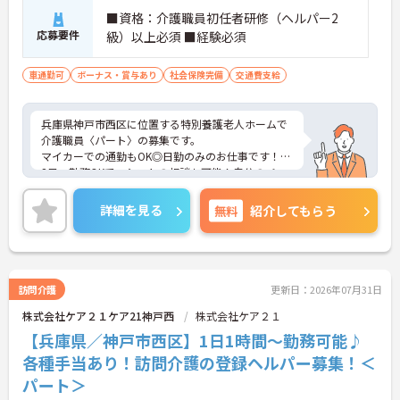
■資格：介護職員初任者研修（ヘルパー2
応募要件
級）以上必須 ■経験必須
車通勤可
ボーナス・賞与あり
社会保険完備
交通費支給
兵庫県神戸市西区に位置する特別養護老人ホームで
介護職員〈パート〉の募集です。
マイカーでの通勤もOK◎日勤のみのお仕事です！週
2日～勤務OKで、シフトの相談も可能！自分のペー
スで働くことができます◎
丁寧な研修とフォロー体制で、経験に関わらず安心
詳細を見る
無料
紹介してもらう
してスタートできます。昇給、賞与があるのは嬉し
いポイントです◎
こちらの求人にご興味がございましたら面接のポイ
ントもお伝えしますので是非ご応募お待ちしており
ます。
訪問介護
更新日：2026年07月31日
株式会社ケア２１ケア21神戸西
株式会社ケア２１
【兵庫県／神戸市西区】1日1時間～勤務可能♪
各種手当あり！訪問介護の登録ヘルパー募集！＜
パート＞