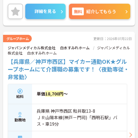
いので、ライフワークバランスを重視したい方にお
すすめです。
詳細を見る
無料
紹介してもらう
ご興味のある方は、面接ポイントをお伝えしますの
でお気軽にご連絡ください。
グループホーム
更新日：2026年07月22日
ジャパンメディカル株式会社 白水すみれホーム
ジャパンメディカル
株式会社 白水すみれホーム
【兵庫県／神戸市西区】マイカー通勤OK★グル
ープホームにて介護職の募集です！〈夜勤専従・
非常勤〉
単価
18,700円
～
給料
兵庫県 神戸市西区 和井取13-8
ＪＲ山陽本線(神戸－門司)「西明石駅」バ
勤務地
ス・車19分