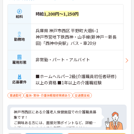
時給
1,200円～1,250円
給料
兵庫県 神戸市西区 平野町大畑6-1
神戸市営地下鉄西神・山手線(新神戸－新長
勤務地
田)「西神中央駅」バス・車20分
非常勤・パート・アルバイト
雇用形態
■ホームヘルパー2級(介護職員初任者研修)
応募要件
以上の資格 ■1年以上の介護職経験
車通勤可
産休･育休･介護休暇取得実績あり
交通費支給
神戸市西区にある介護老人保健施設での介護職員募
集です！
ご興味ある方には、面接対策ポイントなど、詳細を
お話しいたしますのでお気軽にご相談ください。