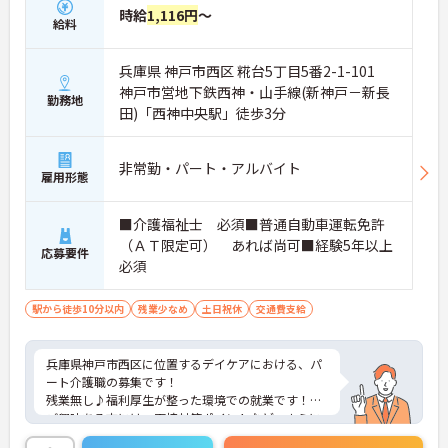
時給
1,116円
～
給料
兵庫県 神戸市西区 糀台5丁目5番2-1-101
神戸市営地下鉄西神・山手線(新神戸－新長
勤務地
田)「西神中央駅」徒歩3分
非常勤・パート・アルバイト
雇用形態
■介護福祉士 必須■普通自動車運転免許
（ＡＴ限定可） あれば尚可■経験5年以上
応募要件
必須
駅から徒歩10分以内
残業少なめ
土日祝休
交通費支給
兵庫県神戸市西区に位置するデイケアにおける、パ
ート介護職の募集です！
残業無し♪福利厚生が整った環境での就業です！
ご興味ある方には、面接対策ポイントなど、さらに
詳細をお話しいたしますのでお気軽にご相談くださ