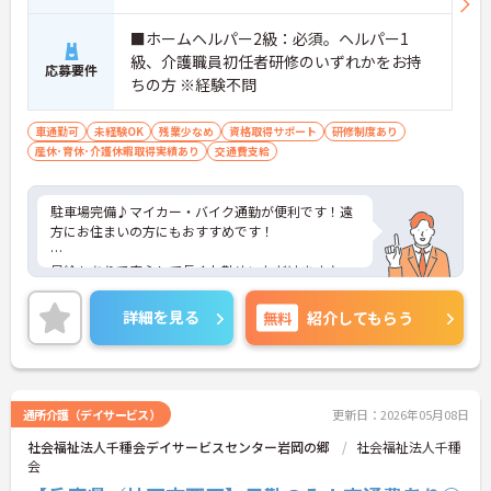
■ホームヘルパー2級：必須。ヘルパー1
級、介護職員初任者研修のいずれかをお持
応募要件
ちの方 ※経験不問
車通勤可
未経験OK
残業少なめ
資格取得サポート
研修制度あり
産休･育休･介護休暇取得実績あり
交通費支給
駐車場完備♪マイカー・バイク通勤が便利です！遠
方にお住まいの方にもおすすめです！
昇給もありで安心して長くお勤めいただけます♪
ご興味ある方には、面接対策ポイントなど、さらに
詳細を見る
無料
紹介してもらう
詳細をお話しいたしますのでお気軽にご相談くださ
い。
通所介護（デイサービス）
更新日：2026年05月08日
社会福祉法人千種会デイサービスセンター岩岡の郷
社会福祉法人千種
会