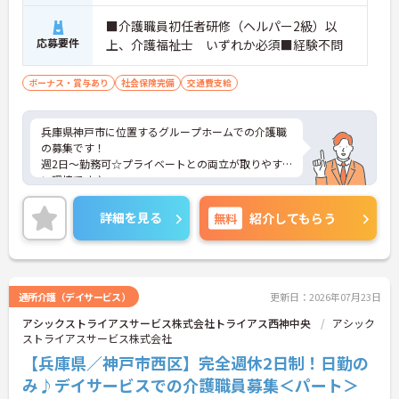
■介護職員初任者研修（ヘルパー2級）以
応募要件
上、介護福祉士 いずれか必須■経験不問
ボーナス・賞与あり
社会保険完備
交通費支給
兵庫県神戸市に位置するグループホームでの介護職
の募集です！
週2日～勤務可☆プライベートとの両立が取りやす
い環境です♪
ご興味ある方には、面接対策ポイントなど、さらに
詳細をお話しいたしますのでお気軽にご相談くださ
詳細を見る
無料
紹介してもらう
い。
通所介護（デイサービス）
更新日：2026年07月23日
アシックストライアスサービス株式会社トライアス西神中央
アシック
ストライアスサービス株式会社
【兵庫県／神戸市西区】完全週休2日制！日勤の
み♪デイサービスでの介護職員募集＜パート＞