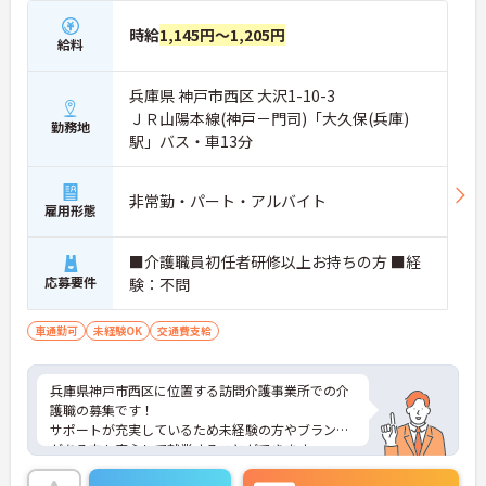
時給
1,145円～1,205円
給料
兵庫県 神戸市西区 大沢1-10-3
ＪＲ山陽本線(神戸－門司)「大久保(兵庫)
勤務地
駅」バス・車13分
非常勤・パート・アルバイト
雇用形態
■介護職員初任者研修以上お持ちの方 ■経
応募要件
験：不問
車通勤可
未経験OK
交通費支給
兵庫県神戸市西区に位置する訪問介護事業所での介
護職の募集です！
サポートが充実しているため未経験の方やブランク
がある方も安心して就業することができます。
ご興味のある方には、面接対策ポイントなど、さら