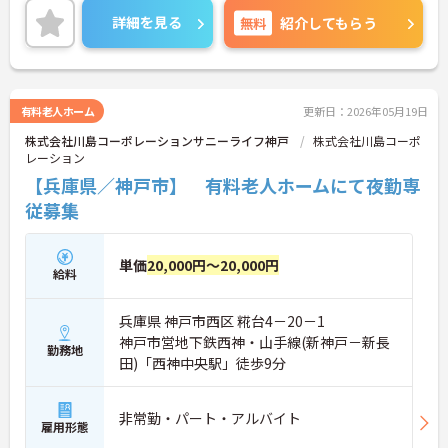
詳細を見る
無料
紹介してもらう
有料老人ホーム
更新日：2026年05月19日
株式会社川島コーポレーションサニーライフ神戸
株式会社川島コーポ
レーション
【兵庫県／神戸市】 有料老人ホームにて夜勤専
従募集
単価
20,000円～20,000円
給料
兵庫県 神戸市西区 糀台4－20－1
神戸市営地下鉄西神・山手線(新神戸－新長
勤務地
田)「西神中央駅」徒歩9分
非常勤・パート・アルバイト
雇用形態