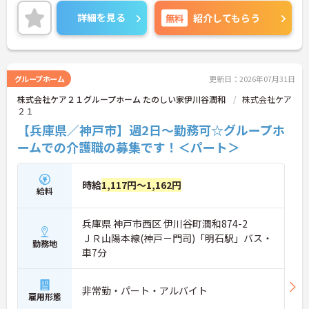
ご興味ある方には、面接対策ポイントなど、さらに
詳細をお話しいたしますのでお気軽にご相談くださ
詳細を見る
無料
紹介してもらう
い。
グループホーム
更新日：2026年07月31日
株式会社ケア２１グループホーム たのしい家伊川谷潤和
株式会社ケア
２１
【兵庫県／神戸市】週2日～勤務可☆グループホ
ームでの介護職の募集です！＜パート＞
時給
1,117円～1,162円
給料
兵庫県 神戸市西区 伊川谷町潤和874-2
ＪＲ山陽本線(神戸－門司)「明石駅」バス・
勤務地
車7分
非常勤・パート・アルバイト
雇用形態