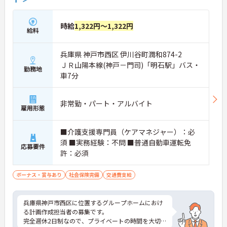
時給
1,322円～1,322円
給料
兵庫県 神戸市西区 伊川谷町潤和874-2
ＪＲ山陽本線(神戸－門司)「明石駅」バス・
勤務地
車7分
非常勤・パート・アルバイト
雇用形態
■介護支援専門員（ケアマネジャー）：必
須 ■実務経験：不問 ■普通自動車運転免
応募要件
許：必須
ボーナス・賞与あり
社会保険完備
交通費支給
兵庫県神戸市西区に位置するグループホームにおけ
る計画作成担当者の募集です。
完全週休2日制なので、プライベートの時間を大切