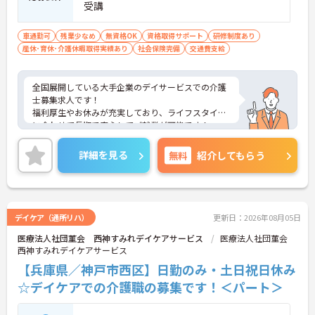
受講
車通勤可
残業少なめ
無資格OK
資格取得サポート
研修制度あり
産休･育休･介護休暇取得実績あり
社会保険完備
交通費支給
全国展開している大手企業のデイサービスでの介護
士募集求人です！
福利厚生やお休みが充実しており、ライフスタイル
に合わせて長期で安心してご就業が可能です！
ご興味ある方には、面接のポイントなど、さらに詳
細をお話致しますのでお気軽にご相談ください。
詳細を見る
無料
紹介してもらう
デイケア（通所リハ）
更新日：2026年08月05日
医療法人社団菫会 西神すみれデイケアサービス
医療法人社団菫会
西神すみれデイケアサービス
【兵庫県／神戸市西区】日勤のみ・土日祝日休み
☆デイケアでの介護職の募集です！＜パート＞