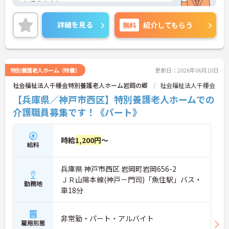
にできます☆
昇給・賞与あり♪ 頑張りがしっかり反映されま
す！
詳細を見る
無料
紹介してもらう
ご興味のある方には、面接対策ポイントなど、さら
に詳細をご案内しますのでお気軽にご相談くださ
い！
特別養護老人ホーム（特養）
更新日：2026年06月10日
社会福祉法人千種会特別養護老人ホーム岩岡の郷
社会福祉法人千種会
【兵庫県／神戸市西区】特別養護老人ホームでの
介護職員募集です！《パート》
時給
1,200円
～
給料
兵庫県 神戸市西区 岩岡町岩岡656-2
ＪＲ山陽本線(神戸－門司)「魚住駅」バス・
勤務地
車18分
非常勤・パート・アルバイト
雇用形態