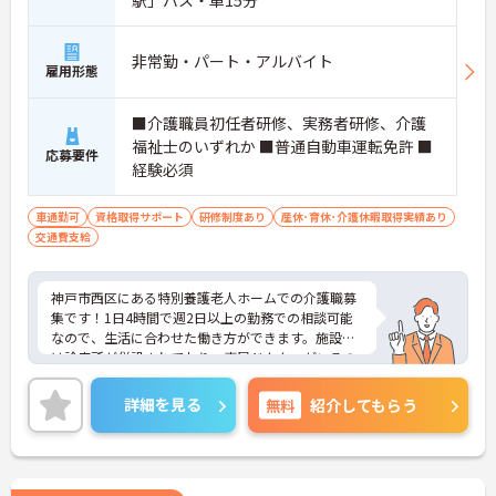
非常勤・パート・アルバイト
雇用形態
■介護職員初任者研修、実務者研修、介護
福祉士のいずれか ■普通自動車運転免許 ■
応募要件
経験必須
車通勤可
資格取得サポート
研修制度あり
産休･育休･介護休暇取得実績あり
交通費支給
神戸市西区にある特別養護老人ホームでの介護職募
集です！1日4時間で週2日以上の勤務での相談可能
なので、生活に合わせた働き方ができます。施設に
は診療所が併設されており、専属ドクターがいるの
で緊急時も安心の体制が整えらてれいます。ご興味
ある方には、面接対策ポイントなど、詳細をお話し
詳細を見る
無料
紹介してもらう
いたしますのでお気軽にご相談ください。