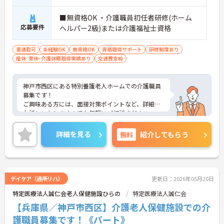
■無資格OK ・介護職員初任者研修(ホーム
応募要件
ヘルパー2級)または介護福祉士資格
車通勤可
未経験OK
無資格OK
資格取得サポート
研修制度あり
産休･育休･介護休暇取得実績あり
交通費支給
神戸市西区にある特別養護老人ホームでの介護職員
募集です！
ご興味ある方には、面接対策ポイントなど、詳細を
お話しいたしますのでお気軽にご相談ください。
詳細を見る
無料
紹介してもらう
デイケア（通所リハ）
更新日：2026年05月20日
特定医療法人誠仁会老人保健施設ひらの
特定医療法人誠仁会
【兵庫県／神戸市西区】介護老人保健施設での介
護職員募集です！《パート》