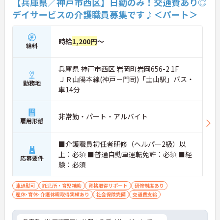
【兵庫県／神戸市西区】日勤のみ！交通費あり◎
デイサービスの介護職員募集です♪＜パート＞
時給
1,200円
～
給料
兵庫県 神戸市西区 岩岡町岩岡656-2 1F
ＪＲ山陽本線(神戸－門司)「土山駅」バス・
勤務地
車14分
非常勤・パート・アルバイト
雇用形態
■介護職員初任者研修（ヘルパー2級）以
上：必須 ■普通自動車運転免許：必須 ■経
応募要件
験：必須
車通勤可
託児所・育児補助
資格取得サポート
研修制度あり
産休･育休･介護休暇取得実績あり
社会保険完備
交通費支給