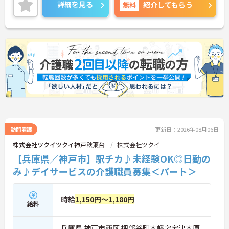
に詳細をご案内しますのでお気軽にご相談くださ
詳細を見る
無料
紹介してもらう
い！
訪問看護
更新日：2026年08月06日
株式会社ツクイツクイ神戸秋葉台
株式会社ツクイ
【兵庫県／神戸市】駅チカ♪未経験OK◎日勤の
み♪デイサービスの介護職員募集＜パート＞
時給
1,150円～1,180円
給料
兵庫県 神戸市西区 押部谷町木幡字宇津木原