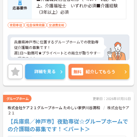
上、介護福祉士 いずれか必須■介護経験
応募要件
（3年以上）必須
夜勤専従
社会保険完備
交通費支給
兵庫県神戸市に位置するグループホームでの夜勤専
従介護職の募集です！
週1日～勤務可★プライベートとの両立が取りやす
い環境です♪
ご興味ある方には、面接対策ポイントなど、さらに
詳細をお話しいたしますのでお気軽にご相談くださ
詳細を見る
無料
紹介してもらう
い。
グループホーム
更新日：2026年07月31日
株式会社ケア２１グループホーム たのしい家伊川谷潤和
株式会社ケア
２１
【兵庫県／神戸市】夜勤専従☆グループホームで
の介護職の募集です！＜パート＞