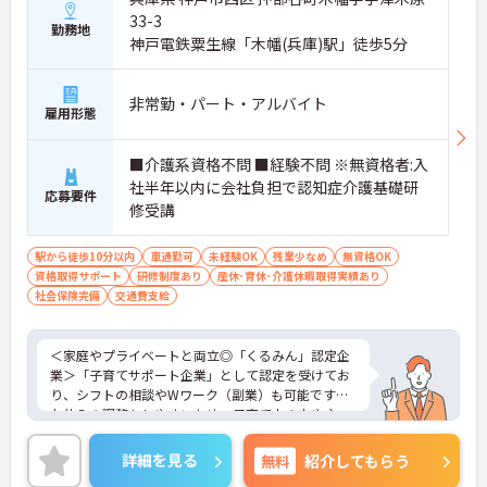
33-3
勤務地
神戸電鉄粟生線「木幡(兵庫)駅」徒歩5分
非常勤・パート・アルバイト
雇用形態
■介護系資格不問 ■経験不問 ※無資格者:入
社半年以内に会社負担で認知症介護基礎研
応募要件
修受講
駅から徒歩10分以内
車通勤可
未経験OK
残業少なめ
無資格OK
資格取得サポート
研修制度あり
産休･育休･介護休暇取得実績あり
社会保険完備
交通費支給
＜家庭やプライベートと両立◎「くるみん」認定企
業＞「子育てサポート企業」として認定を受けてお
り、シフトの相談やWワーク（副業）も可能です。
お休みの調整もしやすいため、子育て中の方や主
婦・主夫の方も無理なく活躍しています。夜勤がな
く、日勤中心のデイサービスなので生活リズムも整
詳細を見る
無料
紹介してもらう
えやすく、プライベートな時間もしっかり確保でき