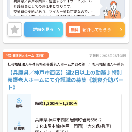
兵庫県／神戸市西区に位置するデイサービスにて、
介護職員としてのお仕事となります。
交通費の支給があり、マイカー通勤可能なので、通
勤の際は心配いりません！健康診断や制服貸与、研
修制度など充実した待遇が備わっている環境です！
ご興味ある方は面接ポイントをお伝えしますので、
詳細を見る
無料
紹介してもらう
お気軽にお問い合わせください♪
特別養護老人ホーム（特養）
更新日：2026年05月08日
社会福祉法人千種会特別養護老人ホーム岩岡の郷
社会福祉法人千種会
【兵庫県／神戸市西区】週2日以上の勤務♪特別
養護老人ホームにて介護職の募集《就寝介助パー
ト》
時給
1,300円～1,300円
給料
兵庫県 神戸市西区 岩岡町岩岡656-2
ＪＲ山陽本線(神戸－門司)「大久保(兵庫)
勤務地
駅」バス・車15分