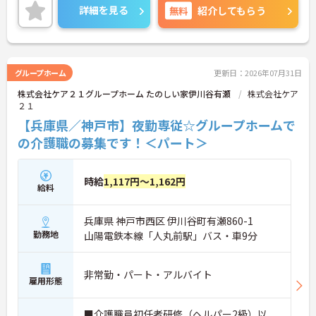
ご興味のある方には、面接対策ポイントなどさらに
詳細を見る
無料
紹介してもらう
詳細をお話いたしますので、お気軽にご相談くださ
い。
グループホーム
更新日：2026年07月31日
株式会社ケア２１グループホーム たのしい家伊川谷有瀬
株式会社ケア
２１
【兵庫県／神戸市】夜勤専従☆グループホームで
の介護職の募集です！＜パート＞
時給
1,117円～1,162円
給料
兵庫県 神戸市西区 伊川谷町有瀬860-1
勤務地
山陽電鉄本線「人丸前駅」バス・車9分
非常勤・パート・アルバイト
雇用形態
■介護職員初任者研修（ヘルパー2級）以