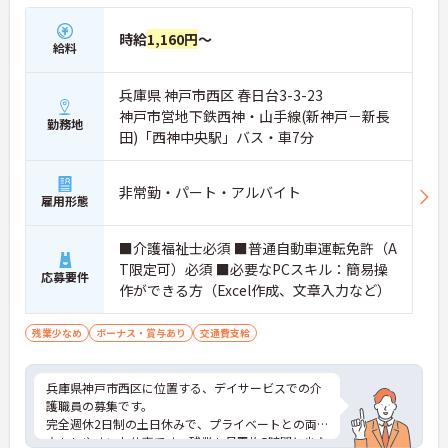
時給
1,160円
～
給料
兵庫県 神戸市西区 春日台3-3-23
神戸市営地下鉄西神・山手線(新神戸－新長
勤務地
田)「西神中央駅」バス・車7分
非常勤・パート・アルバイト
雇用形態
■介護福祉士必須 ■普通自動車運転免許（A
T限定可）必須 ■必要なPCスキル：簡易操
応募要件
作ができる方（Excel作成、文章入力など）
残業少なめ
ボーナス・賞与あり
交通費支給
兵庫県神戸市西区に位置する、デイサービスでの介
護職員の募集です。
完全週休2日制の土日休みで、プライベートとの両
立もしやすいお仕事です。残業も月平均5時間と少な