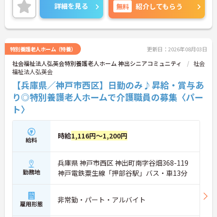
い。
詳細を見る
無料
紹介してもらう
特別養護老人ホーム（特養）
更新日：2026年08月03日
社会福祉法人弘英会特別養護老人ホーム 神出シニアコミュニティ
社会
福祉法人弘英会
【兵庫県／神戸市西区】日勤のみ♪昇給・賞与あ
り◎特別養護老人ホームで介護職員の募集〈パー
ト〉
時給
1,116円～1,200円
給料
兵庫県 神戸市西区 神出町南字谷畑368-119
勤務地
神戸電鉄粟生線「押部谷駅」バス・車13分
非常勤・パート・アルバイト
雇用形態