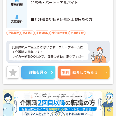
非常勤・パート・アルバイト
雇用形態
■介護職員初任者研修以上お持ちの方
応募要件
夜勤専従
車通勤可
未経験OK
社会保険完備
交通費支給
兵庫県神戸市西区にございます、グループホームに
て介護職の募集です！
マイカー通勤OKなので、毎日の通勤も楽々です◎
資格不問にて未経験の方からのご応募もお待ちして
おります。
ご興味のある方は、マイナビ介護職までお問い合わ
詳細を見る
無料
紹介してもらう
せください。