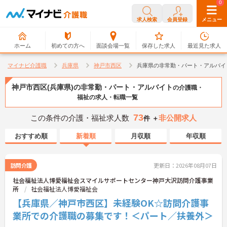
0
0
求人検索
会員登録
メニュー
ホーム
初めての方へ
面談会場一覧
保存した求人
最近見た求人
マイナビ介護職
兵庫県
神戸市西区
兵庫県の非常勤・パート・アルバイ
神戸市西区(兵庫県)の非常勤・パート・アルバイト
の介護職・
福祉の求人・転職一覧
73
この条件の介護・福祉求人数
非公開求人
件 ＋
おすすめ順
新着順
月収順
年収順
訪問介護
更新日：2026年08月07日
社会福祉法人博愛福祉会スマイルサポートセンター神戸大沢訪問介護事業
所
社会福祉法人博愛福祉会
【兵庫県／神戸市西区】未経験OK☆訪問介護事
業所での介護職の募集です！＜パート／扶養外＞