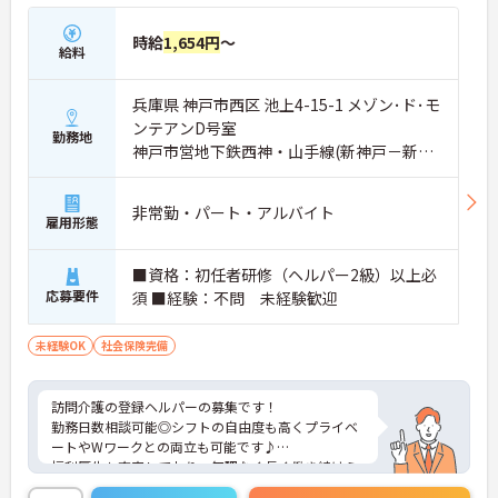
時給
1,654円
～
給料
兵庫県 神戸市西区 池上4-15-1 メゾン･ド･モ
ンテアンD号室
勤務地
神戸市営地下鉄西神・山手線(新神戸－新長
田)「伊川谷駅」バス・車9分
非常勤・パート・アルバイト
雇用形態
■資格：初任者研修（ヘルパー2級）以上必
応募要件
須 ■経験：不問 未経験歓迎
未経験OK
社会保険完備
訪問介護の登録ヘルパーの募集です！
勤務日数相談可能◎シフトの自由度も高くプライベ
ートやWワークとの両立も可能です♪
福利厚生も充実しており、無理なく長く働き続けら
れる職場です。