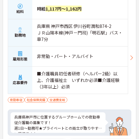
時給
1,117円～1,162円
給料
兵庫県 神戸市西区 伊川谷町潤和874-2
ＪＲ山陽本線(神戸－門司)「明石駅」バス・
勤務地
車7分
非常勤・パート・アルバイト
雇用形態
■介護職員初任者研修（ヘルパー2級）以
上、介護福祉士 いずれか必須■介護経験
応募要件
（3年以上）必須
夜勤専従
社会保険完備
交通費支給
兵庫県神戸市に位置するグループホームでの夜勤専
従介護職の募集です！
週1日～勤務可★プライベートとの両立が取りやす
い環境です♪