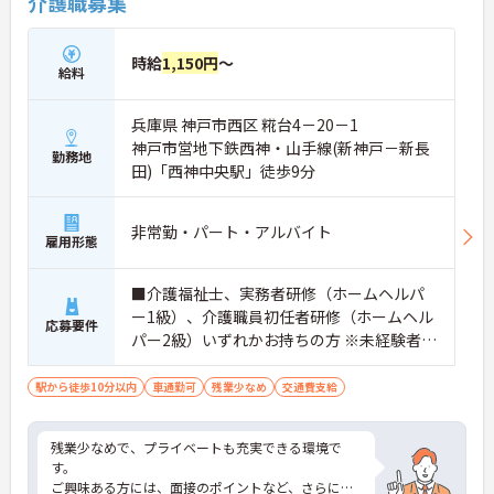
介護職募集
時給
1,150円
～
給料
兵庫県 神戸市西区 糀台4－20－1
神戸市営地下鉄西神・山手線(新神戸－新長
勤務地
田)「西神中央駅」徒歩9分
非常勤・パート・アルバイト
雇用形態
■介護福祉士、実務者研修（ホームヘルパ
ー1級）、介護職員初任者研修（ホームヘル
応募要件
パー2級）いずれかお持ちの方 ※未経験者応
相談
駅から徒歩10分以内
車通勤可
残業少なめ
交通費支給
残業少なめで、プライベートも充実できる環境で
す。
ご興味ある方には、面接のポイントなど、さらに詳