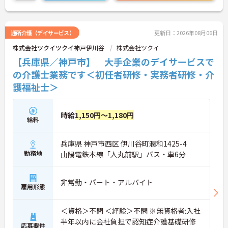
る働きやすい職場です。
＜ありがとう」が嬉しい！工夫とアイデアが活きる
仕事＞食事や入浴の介助だけでなく、レクリエーシ
ョンの企画や実施も大切なお仕事です。「どんな工
通所介護（デイサービス）
更新日：2026年08月06日
夫をしたら喜んでいただけるか」をスタッフみんな
株式会社ツクイツクイ神戸伊川谷
株式会社ツクイ
で考え、アイデアを形にしていきます。お客様から
直接「ありがとう」と感謝の言葉をいただけたり、
【兵庫県／神戸市】 大手企業のデイサービスで
信頼関係が深まっていく喜びを感じられるのが大き
の介護士業務です＜初任者研修・実務者研修・介
なやりがいです。介護度が比較的高くないため、身
護福祉士＞
体への負担が少なめなのも特徴です。
時給
1,150円～1,180円
給料
兵庫県 神戸市西区 伊川谷町潤和1425-4
勤務地
山陽電鉄本線「人丸前駅」バス・車6分
非常勤・パート・アルバイト
雇用形態
＜資格＞不問 ＜経験＞不問 ※無資格者:入社
半年以内に会社負担で認知症介護基礎研修
応募要件