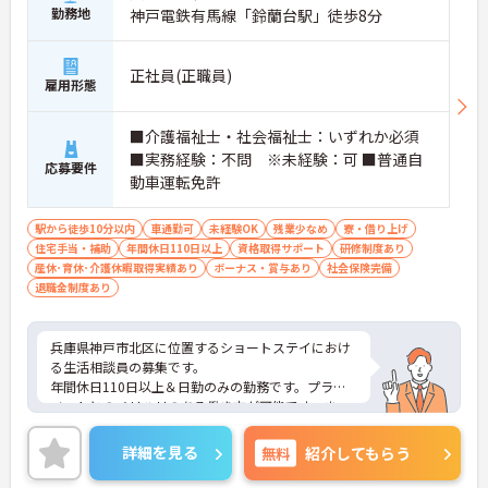
勤務地
神戸電鉄有馬線「鈴蘭台駅」徒歩8分
正社員(正職員)
雇用形態
■介護福祉士・社会福祉士：いずれか必須
■実務経験：不問 ※未経験：可 ■普通自
応募要件
動車運転免許
駅から徒歩10分以内
車通勤可
未経験OK
残業少なめ
寮・借り上げ
住宅手当・補助
年間休日110日以上
資格取得サポート
研修制度あり
産休･育休･介護休暇取得実績あり
ボーナス・賞与あり
社会保険完備
退職金制度あり
兵庫県神戸市北区に位置するショートステイにおけ
る生活相談員の募集です。
年間休日110日以上＆日勤のみの勤務です。プライ
ベートとのメリハリのある働き方が可能です。ま
た、賞与は計3.6ヶ月分の支給実績があり、頑張りが
きちんと評価される環境です。
詳細を見る
無料
紹介してもらう
ご興味のある方には、面接対策ポイントなど、さら
に詳細をご案内しますのでお気軽にご相談くださ