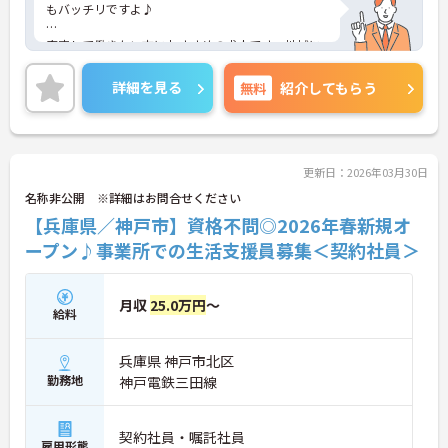
もバッチリですよ♪
安定して働きたい方におすすめの求人です。地域に
密着したアットホームな施設です！
詳細を見る
無料
紹介してもらう
アットホームで居心地の良い職場なのですぐに馴染
めますよ♪
ご興味をお持ちの方はまずマイナビまでお問い合わ
せください！
更新日：2026年03月30日
名称非公開 ※詳細はお問合せください
【兵庫県／神戸市】資格不問◎2026年春新規オ
ープン♪事業所での生活支援員募集＜契約社員＞
月収
25.0万円
～
給料
兵庫県 神戸市北区
勤務地
神戸電鉄三田線
契約社員・嘱託社員
雇用形態