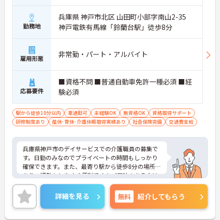
兵庫県 神戸市北区 山田町小部字南山2-35
勤務地
神戸電鉄有馬線「鈴蘭台駅」徒歩8分
非常勤・パート・アルバイト
雇用形態
■資格不問 ■普通自動車免許一種必須 ■経
応募要件
験必須
駅から徒歩10分以内
車通勤可
未経験OK
無資格OK
資格取得サポート
研修制度あり
産休･育休･介護休暇取得実績あり
社会保険完備
交通費支給
兵庫県神戸市のデイサービスでの介護職員の募集で
す。日勤のみなのでプライベートの時間もしっかり
確保できます。また、最寄り駅から徒歩8分の場所に
あり、通勤もしやすく便利です！ご興味のある方は
ご面接のポイントお伝えしますのでご気軽にお問い
合わせください。
詳細を見る
無料
紹介してもらう