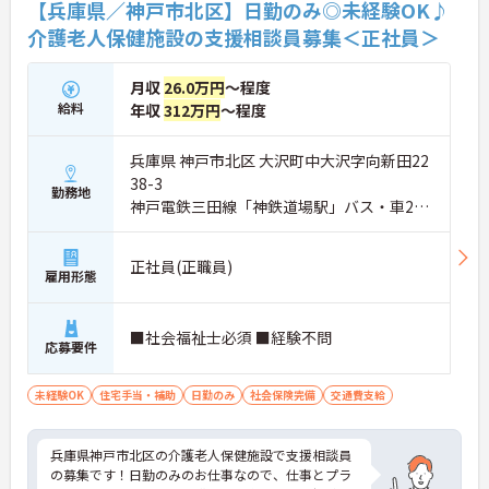
【兵庫県／神戸市北区】日勤のみ◎未経験OK♪
介護老人保健施設の支援相談員募集＜正社員＞
月収
26.0万円
～程度
給料
年収
312万円
～程度
兵庫県 神戸市北区 大沢町中大沢字向新田22
38-3
勤務地
神戸電鉄三田線「神鉄道場駅」バス・車20
分
正社員(正職員)
雇用形態
■社会福祉士必須 ■経験不問
応募要件
未経験OK
住宅手当・補助
日勤のみ
社会保険完備
交通費支給
兵庫県神戸市北区の介護老人保健施設で支援相談員
の募集です！日勤のみのお仕事なので、仕事とプラ