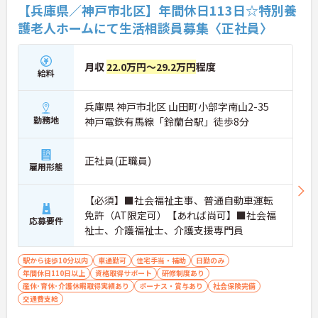
【兵庫県／神戸市北区】年間休日113日☆特別養
護老人ホームにて生活相談員募集〈正社員〉
月収
22.0万円～29.2万円
程度
給料
兵庫県 神戸市北区 山田町小部字南山2-35
勤務地
神戸電鉄有馬線「鈴蘭台駅」徒歩8分
正社員(正職員)
雇用形態
【必須】■社会福祉主事、普通自動車運転
免許（AT限定可）【あれば尚可】■社会福
応募要件
祉士、介護福祉士、介護支援専門員
駅から徒歩10分以内
車通勤可
住宅手当・補助
日勤のみ
年間休日110日以上
資格取得サポート
研修制度あり
産休･育休･介護休暇取得実績あり
ボーナス・賞与あり
社会保険完備
交通費支給