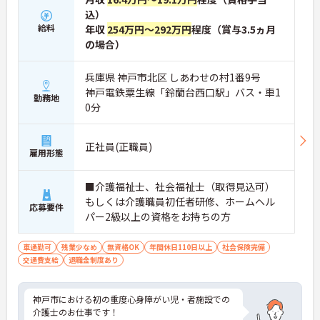
込）
給料
年収
254万円～292万円
程度（賞与3.5ヵ月
の場合）
兵庫県 神戸市北区 しあわせの村1番9号
神戸電鉄粟生線「鈴蘭台西口駅」バス・車1
勤務地
0分
正社員(正職員)
雇用形態
■介護福祉士、社会福祉士（取得見込可）
もしくは介護職員初任者研修、ホームヘル
応募要件
パー2級以上の資格をお持ちの方
車通勤可
残業少なめ
無資格OK
年間休日110日以上
社会保険完備
交通費支給
退職金制度あり
神戸市における初の重度心身障がい児・者施設での
介護士のお仕事です！