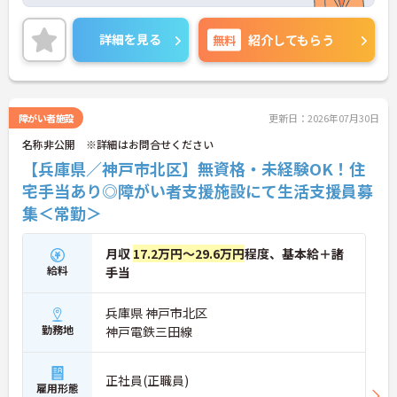
今回の募集は社会福祉士としての実務経験不問！丁
寧な研修もあるので、経験に自信のない方やこれか
ら頑張りたいという未経験の方もご安心下さい。
詳細を見る
無料
紹介してもらう
またマイカー通勤OKで無料駐車場も完備、そして無
料送迎バスも各所から出ているので、毎日の通勤も
楽々◎残業も少なめですし、お仕事終わりのショッ
ピングなども叶います。
興味をお持ちの方はお気軽にお問い合わせ下さい！
障がい者施設
更新日：2026年07月30日
名称非公開 ※詳細はお問合せください
【兵庫県／神戸市北区】無資格・未経験OK！住
宅手当あり◎障がい者支援施設にて生活支援員募
集＜常勤＞
月収
17.2万円～29.6万円
程度、基本給＋諸
給料
手当
兵庫県 神戸市北区
勤務地
神戸電鉄三田線
正社員(正職員)
雇用形態