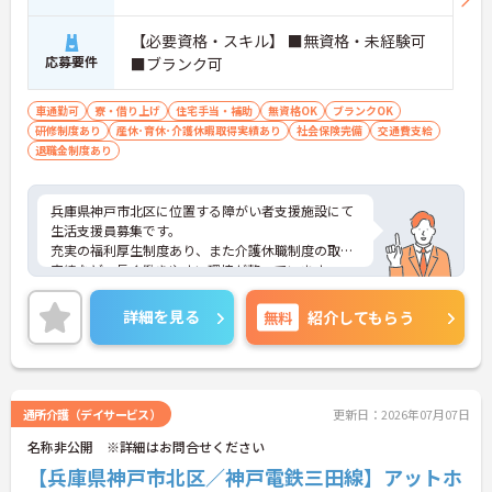
【必要資格・スキル】 ■無資格・未経験可
応募要件
■ブランク可
車通勤可
寮・借り上げ
住宅手当・補助
無資格OK
ブランクOK
研修制度あり
産休･育休･介護休暇取得実績あり
社会保険完備
交通費支給
退職金制度あり
兵庫県神戸市北区に位置する障がい者支援施設にて
生活支援員募集です。
充実の福利厚生制度あり、また介護休職制度の取得
実績など、長く働きやすい環境が整っています。
ご興味のある方には、面接対策ポイントなど、さら
に詳細をお話いたしますので、お気軽にご相談くだ
詳細を見る
無料
紹介してもらう
さい。
通所介護（デイサービス）
更新日：2026年07月07日
名称非公開 ※詳細はお問合せください
【兵庫県神戸市北区／神戸電鉄三田線】アットホ