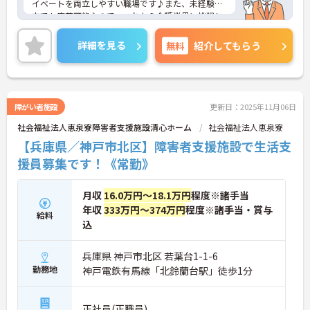
イベートを両立しやすい職場です♪また、未経験の
方でも応募可能なので、これから介護業界に挑戦し
たいという方にピッタリの職場です◎ご興味のある
方は面接ポイントをお伝えしますので、お気軽にご
詳細を見る
無料
紹介してもらう
連絡ください。
障がい者施設
更新日：2025年11月06日
社会福祉法人恵泉寮障害者支援施設清心ホーム
社会福祉法人恵泉寮
【兵庫県／神戸市北区】障害者支援施設で生活支
援員募集です！《常勤》
月収
16.0万円～18.1万円
程度※諸手当
年収
333万円～374万円
程度※諸手当・賞与
給料
込
兵庫県 神戸市北区 若葉台1-1-6
勤務地
神戸電鉄有馬線「北鈴蘭台駅」徒歩1分
正社員(正職員)