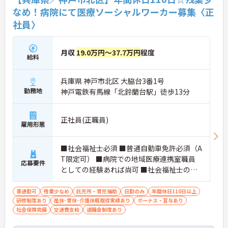
なめ！病院にて医療ソーシャルワーカー募集〈正
社員〉
月収
19.0万円～37.7万円
程度
給料
兵庫県 神戸市北区 大脇台3番1号
勤務地
神戸電鉄有馬線「北鈴蘭台駅」徒歩13分
正社員(正職員)
雇用形態
■社会福祉士必須 ■普通自動車免許必須（A
T限定可） ■病院での地域医療連携室職員
応募要件
としての経験あれば尚可 ■社会福祉士の知
識あれば尚可
車通勤可
残業少なめ
託児所・育児補助
日勤のみ
年間休日110日以上
研修制度あり
産休･育休･介護休暇取得実績あり
ボーナス・賞与あり
社会保険完備
交通費支給
退職金制度あり