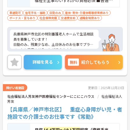
福祉士主事のいずれかの資格必須 ■普通自
動車運転免許
車通勤可
住宅手当・補助
日勤のみ
産休･育休･介護休暇取得実績あり
ボーナス・賞与あり
社会保険完備
交通費支給
退職金制度あり
兵庫県神戸市北区の特別養護老人ホームで生活相談
員を募集しています！
日勤のみ、残業少なめ、土日休みのお仕事でプライ
ベートも充実させることができます♪
ご興味のある方は、面接のポイントをお伝えします
のでご連絡ください！
詳細を見る
無料
紹介してもらう
障がい者施設
更新日：2025年12月23日
社会福祉法人芳友神戸医療福祉センターにこにこハウス
社会福祉法人
芳友
【兵庫県／神戸市北区】 重症心身障がい児・者
施設での介護士のお仕事です《常勤》
月収
16.4万円～19.1万円
程度（資格手当