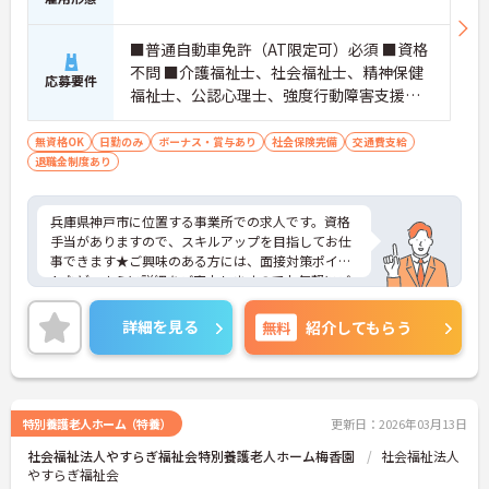
■普通自動車免許（AT限定可）必須 ■資格
不問 ■介護福祉士、社会福祉士、精神保健
応募要件
福祉士、公認心理士、強度行動障害支援者
養成研修あれば尚可
無資格OK
日勤のみ
ボーナス・賞与あり
社会保険完備
交通費支給
退職金制度あり
兵庫県神戸市に位置する事業所での求人です。資格
手当がありますので、スキルアップを目指してお仕
事できます★ご興味のある方には、面接対策ポイン
トなど、さらに詳細をご案内しますのでお気軽にご
相談ください！
詳細を見る
無料
紹介してもらう
特別養護老人ホーム（特養）
更新日：2026年03月13日
社会福祉法人やすらぎ福祉会特別養護老人ホーム梅香園
社会福祉法人
やすらぎ福祉会