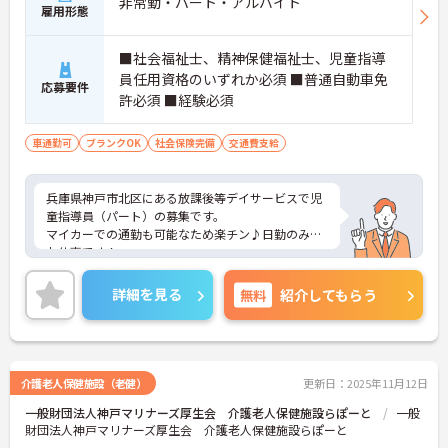
非常勤・パート・アルバイト
雇用形態
■社会福祉士、精神保健福祉士、児童指導
員任用資格のいずれか必須 ■普通自動車免
応募要件
許必須 ■経験必須
車通勤可
ブランクOK
社会保険完備
交通費支給
兵庫県神戸市北区にある放課後等デイサービスで児
童指導員（パート）の募集です。
マイカーでの通勤も可能なため楽チン♪日勤のみの
お仕事です！
シフトの相談もできるため自分のペースでお仕事が
できます◎ブランクがある方も研修があり指導もき
詳細を見る
無料
紹介してもらう
ちんと入りますので安心して働くことができる環境
です！
こちらの求人にご興味がございましたら面接のポイ
ントもお伝えしますので是非ご応募お待ちしており
ます。
介護老人保健施設（老健）
更新日：2025年11月12日
一般財団法人神戸マリナーズ厚生会 介護老人保健施設らぽーと
一般
財団法人神戸マリナーズ厚生会 介護老人保健施設らぽーと