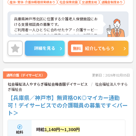
産休･育休･介護休暇取得実績あり
社会保険完備
交通費支給
退職金制度あり
兵庫県神戸市北区に位置する介護老人保健施設にお
ける支援相談員の募集です。
ご利用者一人ひとりに合わせたケア・介護サービス
を行っていただける方を募集しています。年間休日
は122日もあり、プライベートを大切にしながらご
勤務いただけます。
詳細を見る
無料
紹介してもらう
ご興味のある方には、面接対策ポイントなど、さら
に詳細をお話しいたしますのでお気軽にご相談くだ
さい！
通所介護（デイサービス）
更新日：2026年02月05日
社会福祉法人やすらぎ福祉会梅香園デイサービス
社会福祉法人やすら
ぎ福祉会
【兵庫県／神戸市】無資格OK◎マイカー通勤
可！デイサービスでの介護職員の募集です＜パー
ト＞
時給
1,140円～1,300円
給料