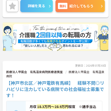
ます。
詳細を見る
無料
紹介してもらう
興味をお持ちの方はお気軽にお問い合わせ下さい！
更新日：2026年07月30日
医療法人甲風会 有馬温泉病院医療連携室
医療法人甲風会 有馬温泉
病院
【神戸市北区／神戸電鉄有馬線】 経験不問◎リ
ハビリに注力している病院での社会福祉士募集で
す！
月収
18.3万円～28.9万円
程度 ※諸手当込