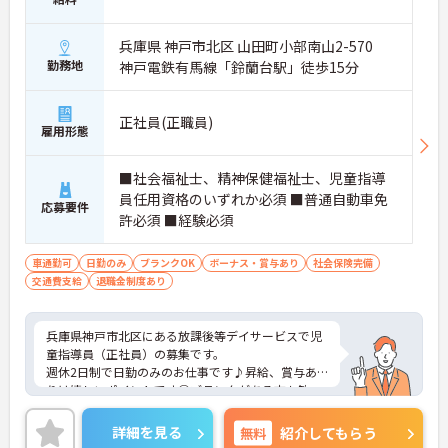
兵庫県 神戸市北区 山田町小部南山2-570
勤務地
神戸電鉄有馬線「鈴蘭台駅」徒歩15分
正社員(正職員)
雇用形態
■社会福祉士、精神保健福祉士、児童指導
員任用資格のいずれか必須 ■普通自動車免
応募要件
許必須 ■経験必須
車通勤可
日勤のみ
ブランクOK
ボーナス・賞与あり
社会保険完備
交通費支給
退職金制度あり
兵庫県神戸市北区にある放課後等デイサービスで児
童指導員（正社員）の募集です。
週休2日制で日勤のみのお仕事です♪昇給、賞与あ
りは嬉しいポイントです◎ブランクがある方も歓
迎！研修制度もあるため安心して働くことができる
環境ですよ！
詳細を見る
無料
紹介してもらう
こちらの求人にご興味がございましたら面接のポイ