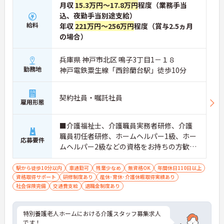
月収
15.3万円～17.8万円
程度（業務手当
込、夜勤手当別途支給）
給料
年収
221万円～256万円
程度（賞与2.5ヵ月
の場合）
兵庫県 神戸市北区 鳴子3丁目1－１８
勤務地
神戸電鉄粟生線「西鈴蘭台駅」徒歩10分
契約社員・嘱託社員
雇用形態
■介護福祉士、介護職員実務者研修、介護
職員初任者研修、ホームヘルパー1級、ホー
応募要件
ムヘルパー2級などの資格をお持ちの方歓
迎、無資格の方もご相談ください。 ※経験
者尚可
駅から徒歩10分以内
車通勤可
残業少なめ
無資格OK
年間休日110日以上
資格取得サポート
研修制度あり
産休･育休･介護休暇取得実績あり
社会保険完備
交通費支給
退職金制度あり
特別養護老人ホームにおける介護スタッフ募集求人
です！