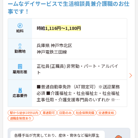
ームなデイサービスで生活相談員兼介護職のお仕
事です！
時給
1,116円～1,180円
給料
兵庫県 神戸市北区
勤務地
神戸電鉄三田線
正社員(正職員) 非常勤・パート・アルバイ
雇用形態
ト
■普通自動車免許（AT限定可）※送迎業務
必須 ■介護福祉士・社会福祉士・社会福祉
応募要件
主事任用・介護支援専門員のいずれか ※非
常勤の方は週1日以上勤務できる方
駅から徒歩10分以内
車通勤可
日勤のみ
社会保険完備
交通費支給
退職金制度あり
各種手当が充実しており、産休・育休など福利厚生