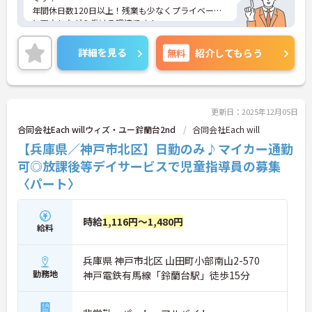
年間休日数120日以上！残業も少なくプライベート
と両立しながら働ける環境です！
ご興味ある方には、面接のポイントなど、さらに詳
細をお話致しますのでお気軽にご相談ください。
詳細を見る
無料
紹介してもらう
更新日：2025年12月05日
合同会社Each willウィズ・ユー鈴蘭台2nd
合同会社Each will
【兵庫県／神戸市北区】日勤のみ♪マイカー通勤
可◎放課後等デイサービスで児童指導員の募集
〈パート〉
時給
1,116円～1,480円
給料
兵庫県 神戸市北区 山田町小部南山2-570
勤務地
神戸電鉄有馬線「鈴蘭台駅」徒歩15分