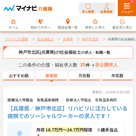
0
0
求人検索
会員登録
メニュー
ホーム
初めての方へ
面談会場一覧
保存した求人
最近見た求人
マイナビ介護職
社会福祉士
兵庫県
神戸市北区
兵庫県の社会福祉
神戸市北区(兵庫県)の社会福祉士
の求人・転職一覧
35
この条件の介護・福祉求人数
非公開求人
件 ＋
おすすめ順
新着順
月収順
年収順
更新日：2026年07月30日
医療法人甲風会 有馬温泉病院
医療法人甲風会 有馬温泉病院
【兵庫県／神戸市北区】リハビリに注力している
病院でのソーシャルワーカーの求人です！
月収
18.7万円～24.7万円
程度 ※諸手当込