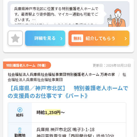
兵庫県神戸市北区に位置する特別養護老人ホームで
す。最寄駅より徒歩圏内、マイカー通勤も可能でご
ざいます。
年間休日が113日としっかりお休みを取得できるの
で、ワークライフバランスを大切にしたい方におす
すめです。
詳細を見る
無料
紹介してもらう
昇給や賞与制度があり頑張りが評価されてしっかり
と職員に還元されます。
ご興味のある方には、面接対策ポイントなど、さら
に詳細をお話しいたしますのでお気軽にご相談くだ
さい！
特別養護老人ホーム（特養）
更新日：2026年03月13日
社会福祉法人兵庫県社会福祉事業団特別養護老人ホーム 万寿の家
社
会福祉法人兵庫県社会福祉事業団
【兵庫県／神戸市北区】 特別養護老人ホームで
の支援員のお仕事です《パート》
時給
1,250円
～
給料
兵庫県 神戸市北区 鳴子3-1-18
勤務地
神戸電鉄粟生線「西鈴蘭台駅」徒歩10分