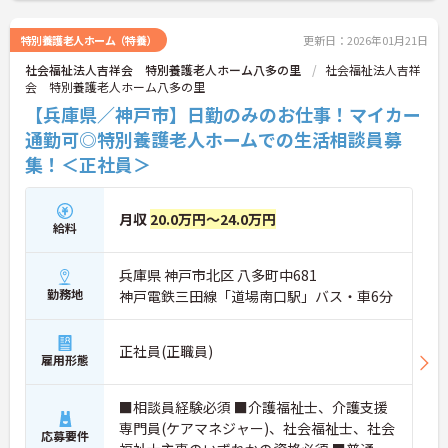
特別養護老人ホーム（特養）
更新日：2026年01月21日
社会福祉法人吉祥会 特別養護老人ホーム八多の里
社会福祉法人吉祥
会 特別養護老人ホーム八多の里
【兵庫県／神戸市】日勤のみのお仕事！マイカー
通勤可◎特別養護老人ホームでの生活相談員募
集！＜正社員＞
月収
20.0万円～24.0万円
給料
兵庫県 神戸市北区 八多町中681
勤務地
神戸電鉄三田線「道場南口駅」バス・車6分
正社員(正職員)
雇用形態
■相談員経験必須 ■介護福祉士、介護支援
専門員(ケアマネジャー)、社会福祉士、社会
応募要件