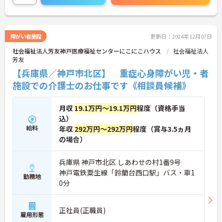
ントもお伝えしますので是非ご応募お待ちしており
ます。
障がい者施設
更新日：2024年12月07日
社会福祉法人芳友神戸医療福祉センターにこにこハウス
社会福祉法人
芳友
【兵庫県／神戸市北区】 重症心身障がい児・者
施設での介護士のお仕事です《相談員候補》
月収
19.1万円～19.1万円
程度（資格手当
込）
給料
年収
292万円～292万円
程度（賞与3.5ヵ月
の場合）
兵庫県 神戸市北区 しあわせの村1番9号
神戸電鉄粟生線「鈴蘭台西口駅」バス・車1
勤務地
0分
正社員(正職員)
雇用形態