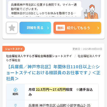
兵庫県神戸市北区に位置する病院です。マイカー通
勤可能でございます。
年間休日が110日としっかりお休みを取得できるの
で、ワークライフバランスを大切にしたい方におす
すめです。
企業認可保育園をご利用可能ですので、子育て中の
詳細を見る
無料
紹介してもらう
方も安心して働いていただけます。
ご興味のある方には、面接対策ポイントなど、さら
に詳細をお話しいたしますのでお気軽にご相談くだ
さい！
ショートステイ
更新日：2025年09月03日
社会福祉法人やすらぎ福祉会梅香園ショートステイ
社会福祉法人やす
らぎ福祉会
【兵庫県／神戸市北区】年間休日110日以上☆シ
ョートステイにおける相談員のお仕事です♪＜正
社員＞
月収
22.5万円～27.0万円
程度 ※諸手当込
給料
み
兵庫県 神戸市北区 山田町小部字南山2-35