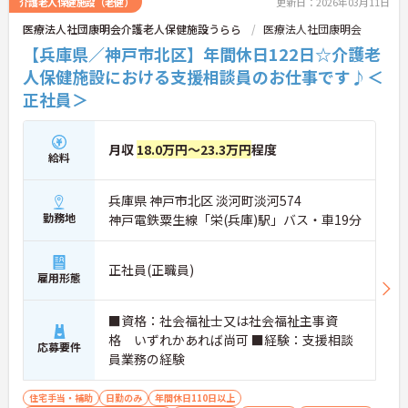
介護老人保健施設（老健）
更新日：2026年03月11日
医療法人社団康明会介護老人保健施設うらら
医療法人社団康明会
【兵庫県／神戸市北区】年間休日122日☆介護老
人保健施設における支援相談員のお仕事です♪＜
正社員＞
月収
18.0万円～23.3万円
程度
給料
兵庫県 神戸市北区 淡河町淡河574
勤務地
神戸電鉄粟生線「栄(兵庫)駅」バス・車19分
正社員(正職員)
雇用形態
■資格：社会福祉士又は社会福祉主事資
格 いずれかあれば尚可 ■経験：支援相談
応募要件
員業務の経験
住宅手当・補助
日勤のみ
年間休日110日以上