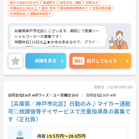
駅から徒歩10分以内
車通勤可
住宅手当・補助
日勤のみ
年間休日110日以上
産休･育休･介護休暇取得実績あり
社会保険完備
交通費支給
退職金制度あり
兵庫県神戸市北区にございます、病院にて医療ソー
シャルワーカーの募集です！
年間休日110日以上★お休み多めなので、プライベ
ートの時間もしっかり確保できます！
マイカー通勤OKなので、通勤も楽々です♪
また、住宅手当など、各種手当も充実しております
詳細を見る
無料
紹介してもらう
ので、長期的に就業頂きやすい環境です。
ご興味のある方は、マイナビ介護職までお問い合わ
せください。
更新日：2025年06月18日
合同会社Each willウィズ・ユー鈴蘭台2nd
合同会社Each will
【兵庫県／神戸市北区】日勤のみ♪マイカー通勤
可◎放課後等デイサービスで児童指導員の募集で
す〈正社員〉
月収
19.5万円～28.0万円
給料