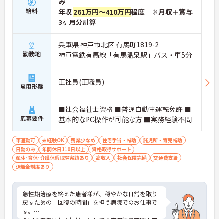
み
給料
年収
261万円～410万円
程度 ※月収＋賞与
3ヶ月分計算
兵庫県 神戸市北区 有馬町1819-2
勤務地
神戸電鉄有馬線「有馬温泉駅」バス・車5分
正社員(正職員)
雇用形態
■社会福祉士資格 ■普通自動車運転免許 ■
応募要件
基本的なPC操作が可能な方 ■実務経験不問
車通勤可
未経験OK
残業少なめ
住宅手当・補助
託児所・育児補助
日勤のみ
年間休日110日以上
資格取得サポート
産休･育休･介護休暇取得実績あり
高収入
社会保険完備
交通費支給
退職金制度あり
急性期治療を終えた患者様が、穏やかな日常を取り
戻すための「回復の時間」を担う病院でのお仕事で
す。