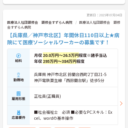
い！
更新日：2025年07月04日
医療法人社団顕修会 顕修会すずらん病院
医療法人社団顕修会 顕修
会すずらん病院
【兵庫県／神戸市北区】年間休日110日以上★病
院にて医療ソーシャルワーカーの募集です！
月収
20.0万円～26.5万円
程度※諸手当込
給料
年収
295万円～384万円
程度
兵庫県 神戸市北区 鈴蘭台西町2丁目21-5
勤務地
神戸電鉄粟生線「西鈴蘭台駅」徒歩5分
正社員(正職員)
雇用形態
■社会福祉士 必須 ■必要なPCスキル：Ex
応募要件
cel、wordの基本操作