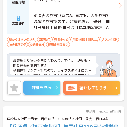
雇用形態
※障害者施設（就労A、就労B、入所施設）
高齢者施設での生活介護経験者 優遇！ ■
応募要件
社会福祉士資格 ■普通自動車運転免許（AT
限定可）
駅から徒歩10分以内
車通勤可
残業少なめ
年間休日110日以上
ブランクOK
社会保険完備
交通費支給
退職金制度あり
最寄駅より徒歩圏内にくわえて、マイカー通勤も可
能と通勤も便利です♪
勤務体制はシフト制なので、ライフスタイルに合わ
せた働き方が可能。残業も少なめですので家庭と仕
事の両立、プライベートも充実出来ます♪
ご興味ある方には、面接対策ポイントなど、さらに
詳細を見る
無料
紹介してもらう
詳細をお話しいたしますのでお気軽にご相談くださ
い。
更新日：2025年10月14日
医療法人社団一秀会 春日病院
医療法人社団一秀会 春日病院
【兵庫県／神戸市北区】年間休日110日☆残業少