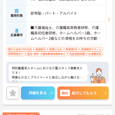
非常勤・パート・アルバイト
雇用形態
■介護福祉士、介護職員実務者研修、介護
職員初任者研修、ホームヘルパー1級、ホー
応募要件
ムヘルパー2級などの資格をお持ちの方歓
迎、無資格の方もご相談ください。 ※経験
者尚可
駅から徒歩10分以内
車通勤可
残業少なめ
無資格OK
資格取得サポート
研修制度あり
産休･育休･介護休暇取得実績あり
社会保険完備
交通費支給
特別養護老人ホームにおける介護スタッフ募集求人
です！
残業も少なくプライベートと両立しながら働ける環
境です！
ご興味ある方には、面接のポイントなど、さらに詳
細をお話致しますのでお気軽にご相談ください。
詳細を見る
無料
紹介してもらう