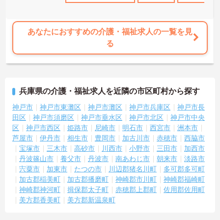
あなたにおすすめの介護・福祉求人の一覧を見
る
兵庫県の介護・福祉求人を近隣の市区町村から探す
神戸市
神戸市東灘区
神戸市灘区
神戸市兵庫区
神戸市長
田区
神戸市須磨区
神戸市垂水区
神戸市北区
神戸市中央
区
神戸市西区
姫路市
尼崎市
明石市
西宮市
洲本市
芦屋市
伊丹市
相生市
豊岡市
加古川市
赤穂市
西脇市
宝塚市
三木市
高砂市
川西市
小野市
三田市
加西市
丹波篠山市
養父市
丹波市
南あわじ市
朝来市
淡路市
宍粟市
加東市
たつの市
川辺郡猪名川町
多可郡多可町
加古郡稲美町
加古郡播磨町
神崎郡市川町
神崎郡福崎町
神崎郡神河町
揖保郡太子町
赤穂郡上郡町
佐用郡佐用町
美方郡香美町
美方郡新温泉町