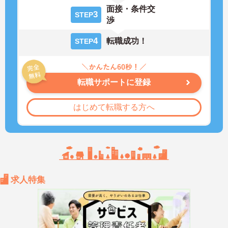
面接・条件交
3
STEP
渉
4
転職成功！
STEP
転職サポートに登録
はじめて転職する方へ
求人特集