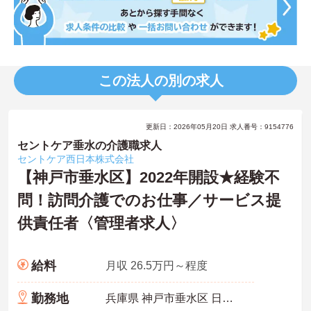
この法人の別の求人
更新日：2026年05月20日 求人番号：9154776
セントケア垂水の介護職求人
セントケア西日本株式会社
【神戸市垂水区】2022年開設★経験不
問！訪問介護でのお仕事／サービス提
供責任者〈管理者求人〉
給料
月収 26.5万円～程度
勤務地
兵庫県 神戸市垂水区 日向2-1-1 勝見ビル201