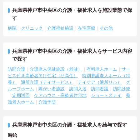
兵庫県神戸市中央区の介護・福祉求人を施設業態で探
す
病院
クリニック
介護福祉施設
在宅医療
その他
兵庫県神戸市中央区の介護・福祉求人をサービス内容
で探す
訪問介護
介護老人保健施設（老健）
有料老人ホーム
サー
ビス付き高齢者向け住宅（サ高住）
特別養護老人ホーム（特
養）
通所介護（デイサービス）
デイケア（通所リハ）
グ
ループホーム
障がい者施設
訪問入浴
訪問看護
訪問診療
定期巡回
ケアハウス・高齢者住宅地
ショートステイ
養
護老人ホーム
介護予防
兵庫県神戸市中央区の介護・福祉求人を給与で探す
時給