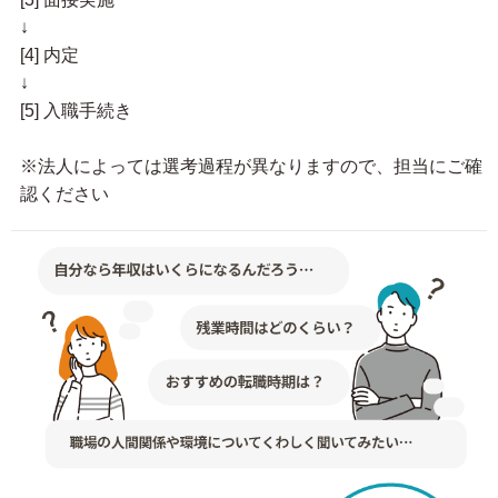
↓
[4] 内定
↓
[5] 入職手続き
※法人によっては選考過程が異なりますので、担当にご確
認ください