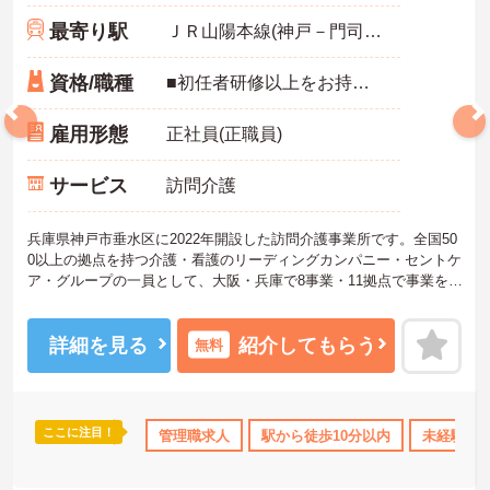
最寄り駅
ＪＲ山陽本線(神戸－門司)「垂水駅」徒歩10分
資格/職種
■初任者研修以上をお持ちの方 ■管理者経験ない方も歓迎、経験者優遇あり ■普通自動車運転免許必須
雇用形態
正社員(正職員)
サービス
訪問介護
兵庫県神戸市垂水区に2022年開設した訪問介護事業所です。全国50
0以上の拠点を持つ介護・看護のリーディングカンパニー・セントケ
ア・グループの一員として、大阪・兵庫で8事業・11拠点で事業を展
開している法人です。手順書や書類も完備！これまでのノウハウが
あり安心です◎
ご興味ある方には、面接対策ポイントなど、詳細をお話しいたしま
詳細を見る
紹介してもらう
無料
すのでお気軽にご相談ください。
ここに注目！
得サポート
研修制度あり
管理職求人
産休･育休･介護休暇取得実績あり
駅から徒歩10分以内
未経験OK
社会