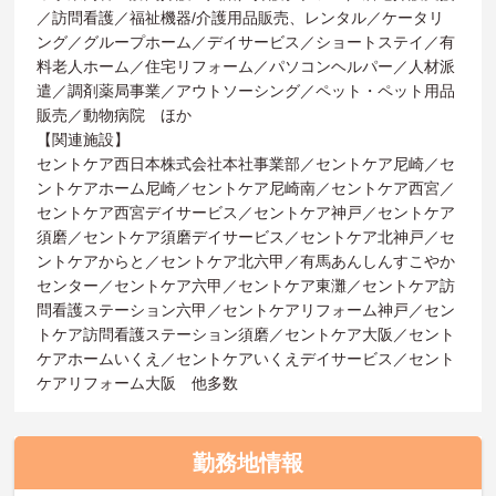
／訪問看護／福祉機器/介護用品販売、レンタル／ケータリ
ング／グループホーム／デイサービス／ショートステイ／有
料老人ホーム／住宅リフォーム／パソコンヘルパー／人材派
遣／調剤薬局事業／アウトソーシング／ペット・ペット用品
販売／動物病院 ほか
【関連施設】
セントケア西日本株式会社本社事業部／セントケア尼崎／セ
ントケアホーム尼崎／セントケア尼崎南／セントケア西宮／
セントケア西宮デイサービス／セントケア神戸／セントケア
須磨／セントケア須磨デイサービス／セントケア北神戸／セ
ントケアからと／セントケア北六甲／有馬あんしんすこやか
センター／セントケア六甲／セントケア東灘／セントケア訪
問看護ステーション六甲／セントケアリフォーム神戸／セン
トケア訪問看護ステーション須磨／セントケア大阪／セント
ケアホームいくえ／セントケアいくえデイサービス／セント
ケアリフォーム大阪 他多数
勤務地情報