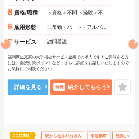
資格/職種
＜資格＞不問 ＜経験＞不問 ※無資格者:入社半年以内に会社負担で認知症介護基礎研修受講
雇用形態
非常勤・パート・アルバイト
サービス
訪問看護
福利厚生充実の大手福祉サービス企業での求人です！ご興味ある方
には、面接対策ポイントなど、さらに詳細をお話しいたしますので
お気軽にご相談ください！
詳細を見る
紹介してもらう
無料
ここに注目！
なめ
無資格OK
資格取得サポート
駅から徒歩10分以内
社会保険完備
車通勤可
残業少なめ
交通費支給