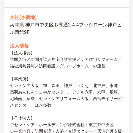
本社(本拠地)
兵庫県 神戸市中央区多聞通2-4-4ブックローン神戸ビ
ル西館9F
法人情報
【法人概要】
訪問入浴／訪問介護／居宅介護支援／ケア住宅リフォーム／
福祉用具貸与／訪問看護／グループホーム の運営
【事業所】
セントケア大阪、旭、吹田、神戸、いくえ、北神戸、東灘、
高羽あんしんすこやかセンター、アデル六甲、六甲、尼崎、
尼崎南、須磨／セントケアリフォーム大阪／西宮デイサービ
スセンター ほか多数
【母体法人】
◇セントケア・ホールディング株式会社：東京都中央区
◇事業内容：訪問介護・入浴／介護タクシー／居宅介護支援