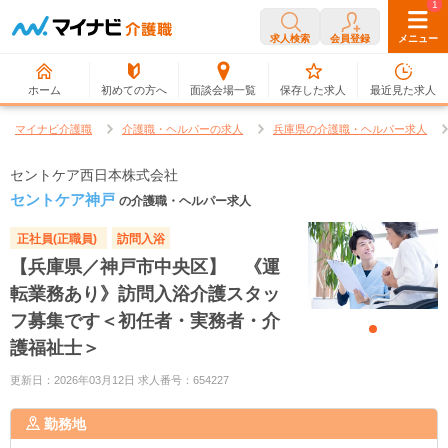
0
1
求人検索
会員登録
メニュー
ホーム
初めての方へ
面談会場一覧
保存した求人
最近見た求人
マイナビ介護職
介護職・ヘルパーの求人
兵庫県の介護職・ヘルパー求人
セントケア西日本株式会社
セントケア神戸
の介護職・ヘルパー求人
正社員(正職員)
訪問入浴
【兵庫県／神戸市中央区】 《運
転業務あり》訪問入浴介護スタッ
フ募集です＜初任者・実務者・介
護福祉士＞
更新日：2026年03月12日 求人番号：654227
勤務地