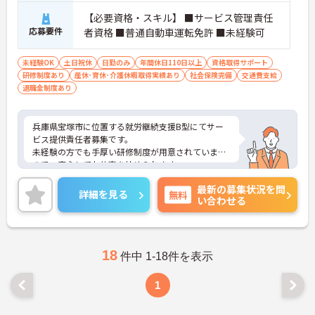
【必要資格・スキル】 ■サービス管理責任
応募要件
者資格 ■普通自動車運転免許 ■未経験可
未経験OK
土日祝休
日勤のみ
年間休日110日以上
資格取得サポート
研修制度あり
産休･育休･介護休暇取得実績あり
社会保険完備
交通費支給
退職金制度あり
兵庫県宝塚市に位置する就労継続支援B型にてサー
ビス提供責任者募集です。
未経験の方でも手厚い研修制度が用意されています
ので、安心してお仕事を始められます。
ご興味のある方には、面接対策ポイントなど、さら
最新の募集状況を問
に詳細をお話いたしますので、お気軽にご相談くだ
詳細を見る
無料
い合わせる
さい。
18
件中 1-18件を表示
1