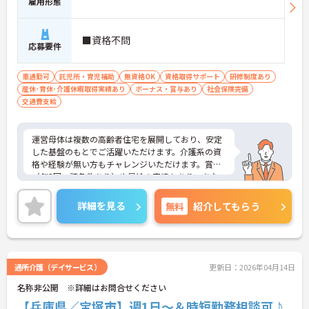
雇用形態
■資格不問
応募要件
車通勤可
託児所・育児補助
無資格OK
資格取得サポート
研修制度あり
産休･育休･介護休暇取得実績あり
ボーナス・賞与あり
社会保険完備
交通費支給
運営母体は複数の高齢者住宅を展開しており、安定
した基盤のもとでご活躍いただけます。介護系の資
格や経験が無い方もチャレンジいただけます。賞与
（年2回、諸条件あり）や昇給の実績もあり、あな
たの頑張りがしっかりと評価されます。無料の社員
給食（1日1食）や、育休からの復職をサポートする
詳細を見る
無料
紹介してもらう
育児給付金+（プラス）制度（最大10万円）、資格
取得支援制度（最大10万円補助）など、福利厚生も
充実しています。社内研修やキャリアパス制度も整
っており、スキルアップを目指したい方にも最適で
す。ご興味のある方には、面接対策ポイントなど、
通所介護（デイサービス）
更新日：2026年04月14日
さらに詳細をお話ししますのでお気軽にご相談くだ
名称非公開 ※詳細はお問合せください
さい！
【兵庫県／宝塚市】週1日～＆時短勤務相談可♪