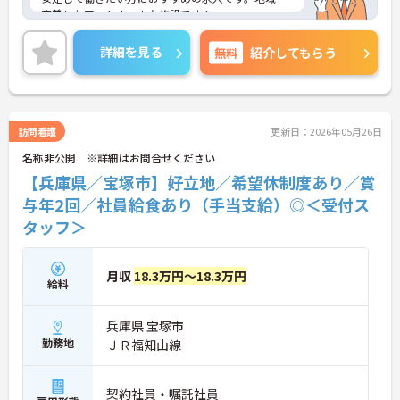
密着したアットホームな施設です！
アットホームで居心地の良い職場なのですぐに馴染
めますよ♪
詳細を見る
無料
紹介してもらう
ご興味をお持ちの方はまずマイナビまでお問い合わ
せください！
訪問看護
更新日：2026年05月26日
名称非公開 ※詳細はお問合せください
【兵庫県／宝塚市】好立地／希望休制度あり／賞
与年2回／社員給食あり（手当支給）◎＜受付ス
タッフ＞
月収
18.3万円～18.3万円
給料
兵庫県 宝塚市
勤務地
ＪＲ福知山線
契約社員・嘱託社員