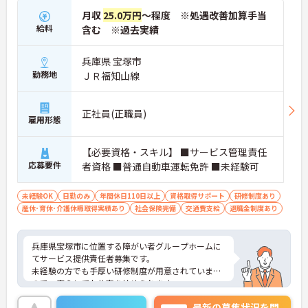
月収
25.0万円
～程度 ※処遇改善加算手当
給料
含む ※過去実績
兵庫県 宝塚市
勤務地
ＪＲ福知山線
正社員(正職員)
雇用形態
【必要資格・スキル】 ■サービス管理責任
応募要件
者資格 ■普通自動車運転免許 ■未経験可
未経験OK
日勤のみ
年間休日110日以上
資格取得サポート
研修制度あり
産休･育休･介護休暇取得実績あり
社会保険完備
交通費支給
退職金制度あり
兵庫県宝塚市に位置する障がい者グループホームに
てサービス提供責任者募集です。
未経験の方でも手厚い研修制度が用意されています
ので、安心してお仕事を始められます。
ご興味のある方には、面接対策ポイントなど、さら
最新の募集状況を問
に詳細をお話いたしますので、お気軽にご相談くだ