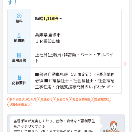
す！
時給
1,116円
～
給料
兵庫県 宝塚市
勤務地
ＪＲ福知山線
正社員(正職員) 非常勤・パート・アルバイ
雇用形態
ト
■普通自動車免許（AT限定可）※送迎業務
必須 ■介護福祉士・社会福祉士・社会福祉
応募要件
主事任用・介護支援専門員のいずれか ※非
常勤の方は週1日以上勤務できる方
駅から徒歩10分以内
車通勤可
日勤のみ
社会保険完備
交通費支給
退職金制度あり
各種手当が充実しており、産休・育休など福利厚生
もバッチリですよ♪
安定して働きたい方におすすめの求人です。地域に