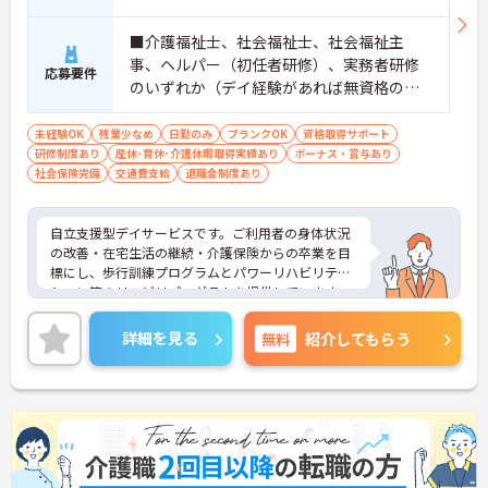
■介護福祉士、社会福祉士、社会福祉主
事、ヘルパー（初任者研修）、実務者研修
応募要件
のいずれか（デイ経験があれば無資格の応
募可） ※現場未経験・ブランクOK、土日祝
の勤務が可能な方優遇 ■普通自動車運転免
未経験OK
残業少なめ
日勤のみ
ブランクOK
資格取得サポート
研修制度あり
産休･育休･介護休暇取得実績あり
許（ペーパー不可）
ボーナス・賞与あり
社会保険完備
交通費支給
退職金制度あり
自立支援型デイサービスです。ご利用者の身体状況
の改善・在宅生活の継続・介護保険からの卒業を目
標にし、歩行訓練プログラムとパワーリハビリテー
ション等のリハビリプログラムを提供しています。
入社時はもちろん、定期的に研修を行い、スキルア
ップを目指せます。日勤のみ、希望休も月3日取得可
詳細を見る
無料
紹介してもらう
能です♪
ご興味のある方には、面接対策ポイントなど、さら
に詳細をお話しいたしますのでお気軽にご相談くだ
さい！