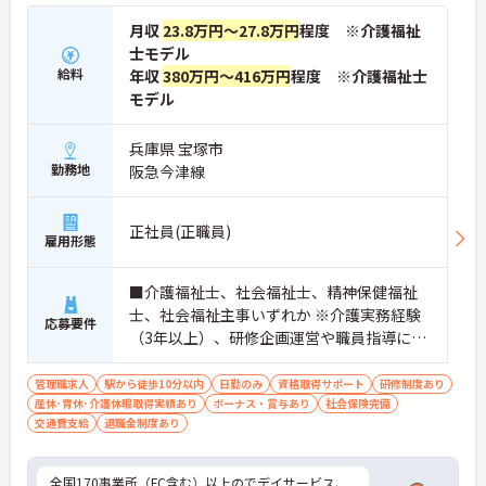
月収
23.8万円～27.8万円
程度 ※介護福祉
士モデル
給料
年収
380万円～416万円
程度 ※介護福祉士
モデル
兵庫県 宝塚市
勤務地
阪急今津線
正社員(正職員)
雇用形態
■介護福祉士、社会福祉士、精神保健福祉
士、社会福祉主事いずれか ※介護実務経験
応募要件
（3年以上）、研修企画運営や職員指導に関
する実務経験（年数不問） ■普通自動車運
転免許（AT可）必須
管理職求人
駅から徒歩10分以内
日勤のみ
資格取得サポート
研修制度あり
産休･育休･介護休暇取得実績あり
ボーナス・賞与あり
社会保険完備
交通費支給
退職金制度あり
全国170事業所（FC含む）以上のでデイサービス、