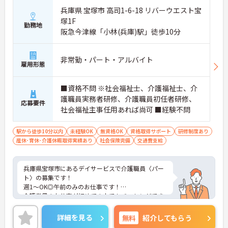
兵庫県 宝塚市 高司1-6-18 リバーウエスト宝
塚1F
勤務地
阪急今津線「小林(兵庫)駅」徒歩10分
非常勤・パート・アルバイト
雇用形態
■資格不問 ※社会福祉士、介護福祉士、介
護職員実務者研修、介護職員初任者研修、
応募要件
社会福祉主事任用あれば尚可 ■経験不問
駅から徒歩10分以内
未経験OK
無資格OK
資格取得サポート
研修制度あり
産休･育休･介護休暇取得実績あり
社会保険完備
交通費支給
兵庫県宝塚市にあるデイサービスで介護職員〈パー
ト〉の募集です！
週1～OK◎午前のみのお仕事です！
介護業界のお仕事が初めての人でもチャレンジでき
る職場です♪丁寧な研修とフォロー体制で、経験に
関わらず安心してスタートできます。福利厚生が充
詳細を見る
無料
紹介してもらう
実しているのは嬉しいポイントです◎