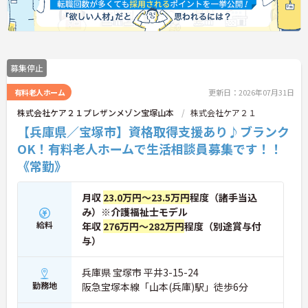
募集停止
有料老人ホーム
更新日：2026年07月31日
株式会社ケア２１プレザンメゾン宝塚山本
株式会社ケア２１
【兵庫県／宝塚市】資格取得支援あり♪ブランク
OK！有料老人ホームで生活相談員募集です！！
《常勤》
月収
23.0万円～23.5万円
程度（諸手当込
み）※介護福祉士モデル
給料
年収
276万円～282万円
程度（別途賞与付
与）
兵庫県 宝塚市 平井3-15-24
勤務地
阪急宝塚本線「山本(兵庫)駅」徒歩6分