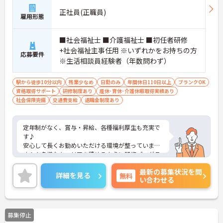
正社員(正職員)
雇用形態
■社会福祉士 ■介護福祉士 ■初任者研修
+社会福祉主事任用 ※いずれかをお持ちの方
応募要件
※生活相談員経験者（年数問わず）
駅から徒歩10分以内
残業少なめ
日勤のみ
年間休日110日以上
ブランクOK
資格取得サポート
研修制度あり
産休･育休･介護休暇取得実績あり
社会保険完備
交通費支給
退職金制度あり
定年制がなく、賞与・昇給、各種福利厚生も充実で
す♪
安心して長くお勤めいただける環境が整っていま
す！！多様なキャリアを積めるように研修プログラ
ムを実施しており、ご希望のスキルを身につけてい
最新の募集状況を問
ただけます♪
詳細を見る
無料
い合わせる
最寄り駅の阪急宝塚本線「山本駅」より徒歩約9分
とご通勤も大変便利です！！
ご興味ある方には、面接対策ポイントなど、さらに
詳細をお話しいたしますのでお気軽にご相談くださ
募集停止
い。