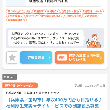
験者優遇（職能給で評価）
駅から徒歩10分以内
車通勤可
未経験OK
住宅手当・補助
資格取得サポート
研修制度あり
産休･育休･介護休暇取得実績あり
社会保険完備
交通費支給
退職金制度あり
未経験でもやる気のある方は大歓迎！！土日休みで
固定のお休みがありますので、プライベートも充実
させやすく、家庭と両立しやすいのもおすすめでき
るポイントの一つです♪
ＯＪＴ制度の導入で実務習得を支援いたします！！
最新の募集状況を問
賞与・退職金もあり、安定して長くお勤めいただけ
詳細を見る
無料
い合わせる
ます！！
ご興味ある方には、面接対策ポイントなど、さらに
詳細をお話しいたしますのでお気軽にご相談くださ
い。
募集停止
通所介護（デイサービス）
更新日：2026年06月09日
名称非公開 ※詳細はお問合せください
【兵庫県／宝塚市】年収400万円台も目指せる♪
福利厚生充実★デイサービスでの副施設長募集