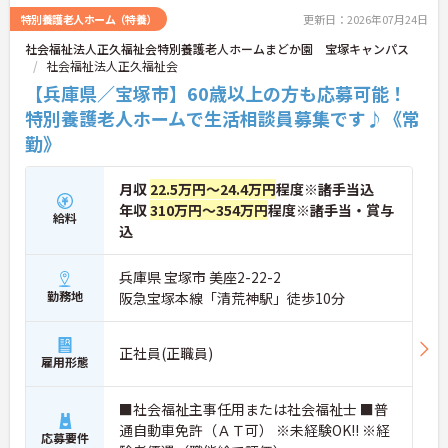
特別養護老人ホーム（特養）
更新日：2026年07月24日
社会福祉法人正久福祉会特別養護老人ホームまどか園 宝塚キャンパス
社会福祉法人正久福祉会
【兵庫県／宝塚市】60歳以上の方も応募可能！
特別養護老人ホームで生活相談員募集です♪《常
勤》
月収
22.5万円～24.4万円
程度※諸手当込
年収
310万円～354万円
程度※諸手当・賞与
給料
込
兵庫県 宝塚市 美座2-22-2
勤務地
阪急宝塚本線「清荒神駅」徒歩10分
正社員(正職員)
雇用形態
■社会福祉主事任用または社会福祉士 ■普
通自動車免許（ＡＴ可） ※未経験OK!! ※経
応募要件