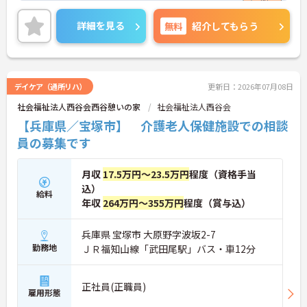
入社時はもちろん、定期的に研修を行い、スキルア
ップを目指せます。日勤のみ、希望休も月3日取得可
詳細を見る
無料
紹介してもらう
能です♪
ご興味のある方には、面接対策ポイントなど、さら
に詳細をお話しいたしますのでお気軽にご相談くだ
さい！
デイケア（通所リハ）
更新日：2026年07月08日
社会福祉法人西谷会西谷憩いの家
社会福祉法人西谷会
【兵庫県／宝塚市】 介護老人保健施設での相談
員の募集です
月収
17.5万円～23.5万円
程度（資格手当
込）
給料
年収
264万円～355万円
程度（賞与込）
兵庫県 宝塚市 大原野字波坂2-7
勤務地
ＪＲ福知山線「武田尾駅」バス・車12分
正社員(正職員)
雇用形態