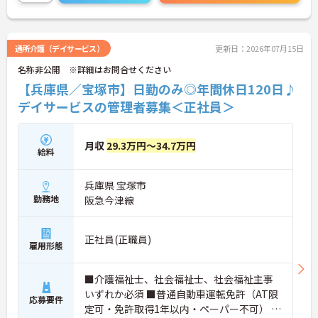
こちらの求人にご興味がございましたら面接のポイ
ントもお伝えしますので是非ご応募お待ちしており
ます。
通所介護（デイサービス）
更新日：2026年07月15日
名称非公開 ※詳細はお問合せください
【兵庫県／宝塚市】日勤のみ◎年間休日120日♪
デイサービスの管理者募集＜正社員＞
月収
29.3万円～34.7万円
給料
兵庫県 宝塚市
勤務地
阪急今津線
正社員(正職員)
雇用形態
■介護福祉士、社会福祉士、社会福祉主事
いずれか必須 ■普通自動車運転免許（AT限
応募要件
定可・免許取得1年以内・ペーパー不可） ■