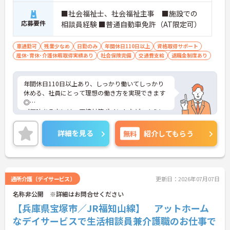
■社会福祉士、社会福祉主事 ■施設での
応募要件
相談員経験 ■普通自動車免許（AT限定可）
車通勤可
残業少なめ
日勤のみ
年間休日110日以上
資格取得サポート
産休･育休･介護休暇取得実績あり
社会保険完備
交通費支給
退職金制度あり
年間休日110日以上あり、しっかり働いてしっかり
休める、社員にとって理想の働き方を実現できます
◎
ご興味ある方には、面接対策ポイントなど、さらに
詳細をお話しいたしますのでお気軽にご相談くださ
い！
詳細を見る
無料
紹介してもらう
通所介護（デイサービス）
更新日：2026年07月07日
名称非公開 ※詳細はお問合せください
【兵庫県宝塚市／JR福知山線】 アットホーム
なデイサービスで生活相談員兼介護職のお仕事で