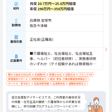
月収
20.7万円～25.0万円
程度
給料
年収
290万円～350万円
程度
兵庫県 宝塚市
勤務地
阪急今津線
正社員(正職員)
雇用形態
■介護福祉士、社会福祉士、社会福祉主
事、ヘルパー（初任者研修）、実務者研修
応募要件
のいずれか（デイ経験があれば無資格の応
募可） ※現場未経験・ブランクOK、土日祝
の勤務が可能な方優遇 ■普通自動車運転免
駅から徒歩10分以内
未経験OK
残業少なめ
日勤のみ
ブランクOK
資格取得サポート
許（ペーパー不可）
研修制度あり
産休･育休･介護休暇取得実績あり
ボーナス・賞与あり
社会保険完備
交通費支給
退職金制度あり
自立支援型デイサービスです。ご利用者の身体状況
の改善・在宅生活の継続・介護保険からの卒業を目
標にし、歩行訓練プログラムとパワーリハビリテー
ション等のリハビリプログラムを提供しています。