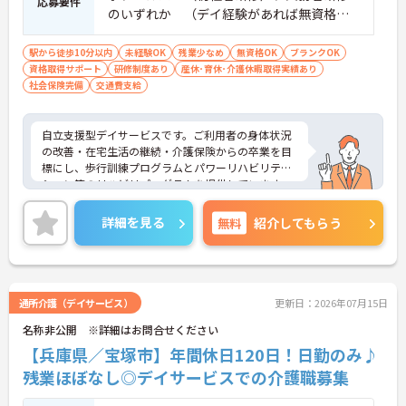
応募要件
のいずれか （デイ経験があれば無資格の
応募可） ※現場未経験・ブランクOK、土日
祝の勤務が可能な方優遇 ■普通自動車運転
駅から徒歩10分以内
未経験OK
残業少なめ
無資格OK
ブランクOK
資格取得サポート
免許（ペーパー不可）
研修制度あり
産休･育休･介護休暇取得実績あり
社会保険完備
交通費支給
自立支援型デイサービスです。ご利用者の身体状況
の改善・在宅生活の継続・介護保険からの卒業を目
標にし、歩行訓練プログラムとパワーリハビリテー
ション等のリハビリプログラムを提供しています。
入社時はもちろん、定期的に研修を行い、スキルア
ップを目指せます。日勤のみ、週1日～の勤務が相談
詳細を見る
無料
紹介してもらう
できます。
ご興味のある方には、面接対策ポイントなど、さら
に詳細をお話しいたしますのでお気軽にご相談くだ
さい！
通所介護（デイサービス）
更新日：2026年07月15日
名称非公開 ※詳細はお問合せください
【兵庫県／宝塚市】年間休日120日！日勤のみ♪
残業ほぼなし◎デイサービスでの介護職募集