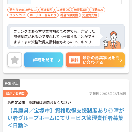
駅から徒歩10分以内
車通勤可
未経験OK
無資格OK
日勤のみ
ブランクOK
ボーナス・賞与あり
社会保険完備
交通費支給
ブランクのある方や業界初めての方でも、充実した
研修制度があるので安心してお仕事することができ
ます！また資格取得支援制度もあるので、キャリア
アップはもちろん、お給料アップも目指せます！ご
興味ある方は面接ポイントをお伝えしますので、お
最新の募集状況を問
気軽にお問い合わせください♪
詳細を見る
無料
い合わせる
募集停止
障がい者施設
更新日：2025年02月20日
名称非公開 ※詳細はお問合せください
【兵庫県／宝塚市】資格取得支援制度あり◎障が
い者グループホームにてサービス管理責任者募集
＜日勤＞