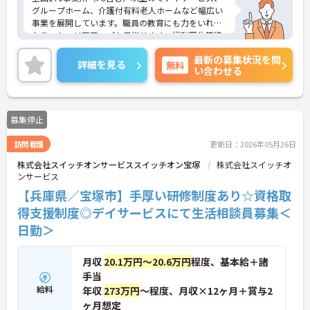
グループホーム、介護付有料老人ホームなど幅広い
事業を展開しています。職員の教育にも力をいれて
おり、キャリアアップも目指せます。福利厚生等待
遇面の良さも魅力の一つ！ご興味のある方には、面
最新の募集状況を問
接対策ポイントなど、さらに詳細をお話しいたしま
詳細を見る
無料
い合わせる
すのでお気軽にご相談ください！
募集停止
訪問看護
更新日：2026年05月26日
株式会社スイッチオンサービススイッチオン宝塚
株式会社スイッチオ
ンサービス
【兵庫県／宝塚市】手厚い研修制度あり☆資格取
得支援制度◎デイサービスにて生活相談員募集＜
日勤＞
月収
20.1万円～20.6万円
程度、基本給＋諸
手当
給料
年収
273万円
～程度、月収×12ヶ月＋賞与2
ヶ月想定