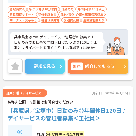
経験必須
管理職求人
駅から徒歩10分以内
日勤のみ
年間休日110日以上
資格取得サポート
研修制度あり
産休･育休･介護休暇取得実績あり
ボーナス・賞与あり
社会保険完備
交通費支給
退職金制度あり
兵庫県宝塚市のデイサービスで管理者の募集です！
日勤のみのお仕事で年間休日はたっぷり120日！仕
事とプライベートを両立しやすい職場です◎また、
退職金制度や永年勤続報奨金制度ありで安心して長
く働きやすい環境が整っています♪ご興味のある方
は面接ポイントをお伝えしますので、お気軽にご相
詳細を見る
無料
紹介してもらう
談ください！
通所介護（デイサービス）
更新日：2026年07月15日
名称非公開 ※詳細はお問合せください
【兵庫県／宝塚市】日勤のみ◎年間休日120日♪
デイサービスの管理者募集＜正社員＞
月収
29.3万円～34.7万円