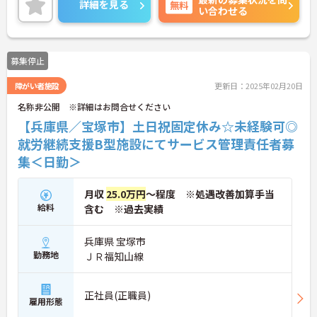
詳細を見る
無料
い合わせる
さい。
募集停止
障がい者施設
更新日：2025年02月20日
名称非公開 ※詳細はお問合せください
【兵庫県／宝塚市】土日祝固定休み☆未経験可◎
就労継続支援B型施設にてサービス管理責任者募
集＜日勤＞
月収
25.0万円
～程度 ※処遇改善加算手当
給料
含む ※過去実績
兵庫県 宝塚市
勤務地
ＪＲ福知山線
正社員(正職員)
雇用形態