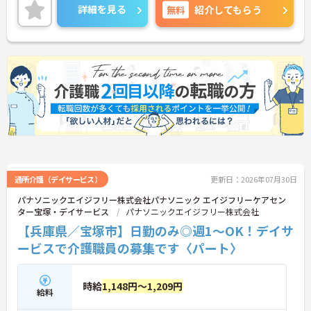
フワークバランスが実現します◎
詳細を見る
無料
紹介してもらう
ご興味を持たれましたら、お気軽にアドバイザーに
お問い合わせください！詳しい詳細をお伝えいたし
ます！
通所介護（デイサービス）
更新日：2026年07月30日
パナソニックエイジフリー株式会社パナソニック エイジフリーケアセン
ター宝塚・デイサービス
パナソニックエイジフリー株式会社
【兵庫県／宝塚市】日勤のみ◎週1～OK！デイサ
ービスで介護職員の募集です〈パート〉
時給
1,148円～1,209円
給料