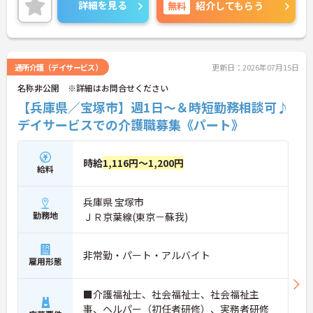
は面接ポイントをお伝えしますので、お気軽にご相
詳細を見る
無料
紹介してもらう
談ください！
通所介護（デイサービス）
更新日：2026年07月15日
名称非公開 ※詳細はお問合せください
【兵庫県／宝塚市】週1日～＆時短勤務相談可♪
デイサービスでの介護職募集《パート》
時給
1,116円～1,200円
給料
兵庫県 宝塚市
勤務地
ＪＲ京葉線(東京－蘇我)
非常勤・パート・アルバイト
雇用形態
■介護福祉士、社会福祉士、社会福祉主
事、ヘルパー（初任者研修）、実務者研修