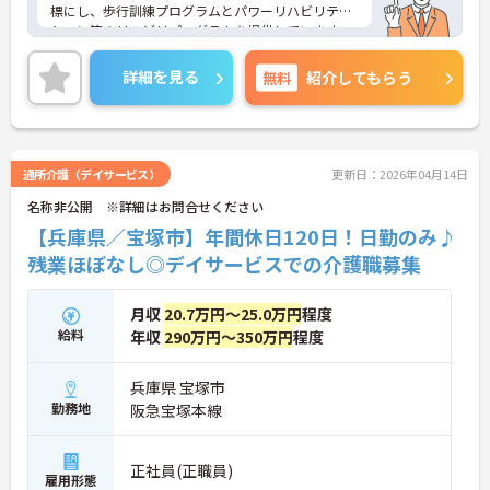
標にし、歩行訓練プログラムとパワーリハビリテー
ション等のリハビリプログラムを提供しています。
入社時はもちろん、定期的に研修を行い、スキルア
ップを目指せます。日勤のみ、週1日～の勤務が相談
詳細を見る
無料
紹介してもらう
できます。
ご興味のある方には、面接対策ポイントなど、さら
に詳細をお話しいたしますのでお気軽にご相談くだ
さい！
通所介護（デイサービス）
更新日：2026年04月14日
名称非公開 ※詳細はお問合せください
【兵庫県／宝塚市】年間休日120日！日勤のみ♪
残業ほぼなし◎デイサービスでの介護職募集
月収
20.7万円～25.0万円
程度
給料
年収
290万円～350万円
程度
兵庫県 宝塚市
勤務地
阪急宝塚本線
正社員(正職員)
雇用形態