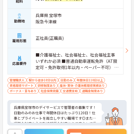
給料
兵庫県 宝塚市
勤務地
阪急今津線
正社員(正職員)
雇用形態
■介護福祉士、社会福祉士、社会福祉主事
いずれか必須 ■普通自動車運転免許（AT限
応募要件
定可・免許取得1年以内・ペーパー不可） ■
経験必須
管理職求人
駅から徒歩10分以内
日勤のみ
年間休日110日以上
資格取得サポート
研修制度あり
産休･育休･介護休暇取得実績あり
ボーナス・賞与あり
社会保険完備
交通費支給
退職金制度あり
兵庫県宝塚市のデイサービスで管理者の募集です！
日勤のみのお仕事で年間休日はたっぷり120日！仕
事とプライベートを両立しやすい職場です◎また、
退職金制度や永年勤続報奨金制度ありで安心して長
く働きやすい環境が整っています♪ご興味のある方