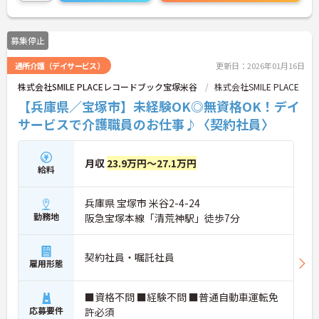
に詳細をお話いたしますので、お気軽にご相談くだ
さい。
募集停止
通所介護（デイサービス）
更新日：2026年01月16日
株式会社SMILE PLACEレコードブック宝塚米谷
株式会社SMILE PLACE
【兵庫県／宝塚市】未経験OK◎無資格OK！デイ
サービスで介護職員のお仕事♪〈契約社員〉
月収
23.9万円～27.1万円
給料
兵庫県 宝塚市 米谷2-4-24
勤務地
阪急宝塚本線「清荒神駅」徒歩7分
契約社員・嘱託社員
雇用形態
■資格不問 ■経験不問 ■普通自動車運転免
応募要件
許必須