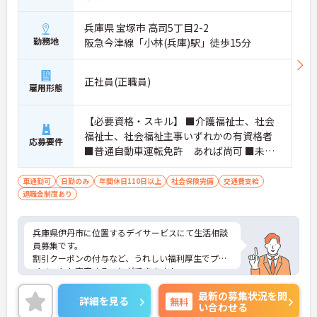
兵庫県 宝塚市 高司5丁目2-2
勤務地
阪急今津線「小林(兵庫)駅」徒歩15分
正社員(正職員)
雇用形態
【必要資格・スキル】 ■介護福祉士、社会
福祉士、社会福祉主事いずれかの有資格者
応募要件
■普通自動車運転免許 あれば尚可 ■未経
験・ブランク可
車通勤可
日勤のみ
年間休日110日以上
社会保険完備
交通費支給
退職金制度あり
兵庫県伊丹市に位置するデイサービスにて生活相談
員募集です。
割引クーポンの付与など、うれしい福利厚生でプラ
イベートも充実することができます！
また、年間休日112日とお休みも多めですので、し
最新の募集状況を問
っかりとリフレッシュしながら働ける職場です。
詳細を見る
無料
い合わせる
ご興味のある方には、面接対策ポイントなど、さら