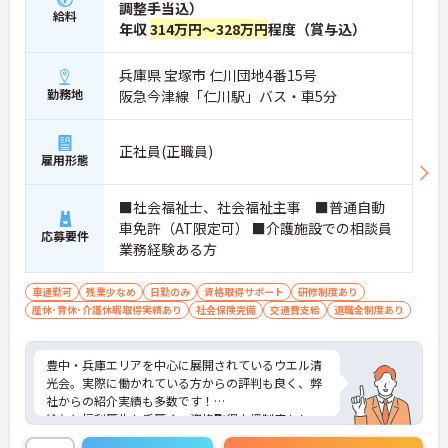
調整手当込）
給料
年収
314万円～328万円
程度（賞与込）
兵庫県 宝塚市 仁川団地4番15号
勤務地
阪急今津線「仁川駅」バス・車5分
正社員(正職員)
雇用形態
■社会福祉士、社会福祉主事 ■普通自動
車免許（AT限定可） ■介護施設での相談員
応募要件
業務経験ある方
車通勤可
残業少なめ
日勤のみ
資格取得サポート
研修制度あり
産休･育休･介護休暇取得実績あり
社会保険完備
交通費支給
退職金制度あり
豊中・兵庫エリアを中心に展開されているウエル清
光会。実際に働かれている方からの評判も良く、弊
社からの紹介実績も多数です！
給与と福利厚生も手厚く、資格取得支援制度もしっ
かりと用意されています！また、残業少なめでライ