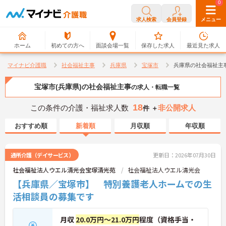
0
0
求人検索
会員登録
メニュー
ホーム
初めての方へ
面談会場一覧
保存した求人
最近見た求人
マイナビ介護職
社会福祉主事
兵庫県
宝塚市
兵庫県の社会福祉主
宝塚市(兵庫県)の社会福祉主事
の求人・転職一覧
18
この条件の介護・福祉求人数
非公開求人
件 ＋
おすすめ順
新着順
月収順
年収順
通所介護（デイサービス）
更新日：2026年07月30日
社会福祉法人ウエル清光会宝塚清光苑
社会福祉法人ウエル清光会
【兵庫県／宝塚市】 特別養護老人ホームでの生
活相談員の募集です
月収
20.0万円～21.0万円
程度（資格手当・