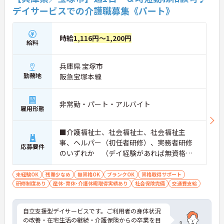
デイサービスでの介護職募集《パート》
時給
1,116円～1,200円
給料
兵庫県 宝塚市
勤務地
阪急宝塚本線
非常勤・パート・アルバイト
雇用形態
■介護福祉士、社会福祉士、社会福祉主
事、ヘルパー（初任者研修）、実務者研修
応募要件
のいずれか （デイ経験があれば無資格の
応募可） ※現場未経験・ブランクOK、土日
祝の勤務が可能な方優遇 ■普通自動車運転
未経験OK
残業少なめ
無資格OK
ブランクOK
資格取得サポート
研修制度あり
産休･育休･介護休暇取得実績あり
免許（ペーパー不可）
社会保険完備
交通費支給
自立支援型デイサービスです。ご利用者の身体状況
の改善・在宅生活の継続・介護保険からの卒業を目