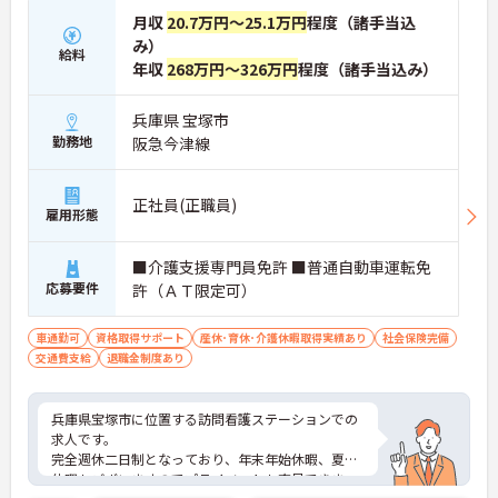
月収
20.7万円～25.1万円
程度（諸手当込
み）
給料
年収
268万円～326万円
程度（諸手当込み）
兵庫県 宝塚市
勤務地
阪急今津線
正社員(正職員)
雇用形態
■介護支援専門員免許 ■普通自動車運転免
応募要件
許（ＡＴ限定可）
車通勤可
資格取得サポート
産休･育休･介護休暇取得実績あり
社会保険完備
交通費支給
退職金制度あり
兵庫県宝塚市に位置する訪問看護ステーションでの
求人です。
完全週休二日制となっており、年末年始休暇、夏季
休暇もございますのでプライベートも充足できま