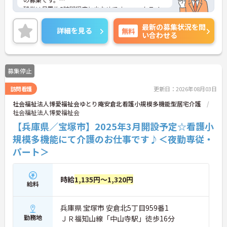
残業は月平均5時間程度と少なめです。ワークライフ
バランスを保ちながらご勤務いただけます。また、
最新の募集状況を問
育児休業・介護休業・看護休暇の取得実績があり、
詳細を見る
無料
い合わせる
ライフステージが変化しても安心してお勤めいただ
ける環境です。
ご興味のある方には、面接対策ポイントなど、さら
に詳細をご案内しますのでお気軽にご相談くださ
募集停止
い！
訪問看護
更新日：2026年08月03日
社会福祉法人博愛福祉会ゆとり庵安倉北看護小規模多機能型居宅介護
社会福祉法人博愛福祉会
【兵庫県／宝塚市】2025年3月開設予定☆看護小
規模多機能にて介護のお仕事です♪＜夜勤専従・
パート＞
時給
1,135円～1,320円
給料
兵庫県 宝塚市 安倉北5丁目959番1
勤務地
ＪＲ福知山線「中山寺駅」徒歩16分