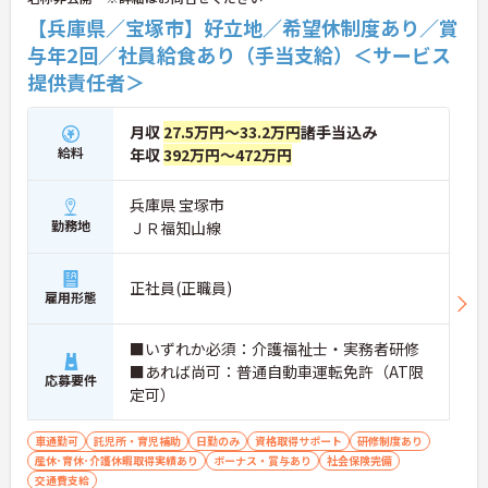
【兵庫県／宝塚市】好立地／希望休制度あり／賞
与年2回／社員給食あり（手当支給）＜サービス
提供責任者＞
月収
27.5万円～33.2万円
諸手当込み
給料
年収
392万円～472万円
兵庫県 宝塚市
勤務地
ＪＲ福知山線
正社員(正職員)
雇用形態
■いずれか必須：介護福祉士・実務者研修
■あれば尚可：普通自動車運転免許（AT限
応募要件
定可）
車通勤可
託児所・育児補助
日勤のみ
資格取得サポート
研修制度あり
産休･育休･介護休暇取得実績あり
ボーナス・賞与あり
社会保険完備
交通費支給