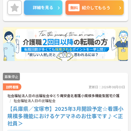
す！
ご興味のある方はお気軽にお問い合わせ下さい。
詳細を見る
無料
紹介してもらう
募集停止
訪問看護
更新日：2026年08月03日
社会福祉法人日の出福祉会ゆとり庵安倉北看護小規模多機能型居宅介護
社会福祉法人日の出福祉会
【兵庫県／宝塚市】2025年3月開設予定☆看護小
規模多機能におけるケアマネのお仕事です♪＜正
社員＞