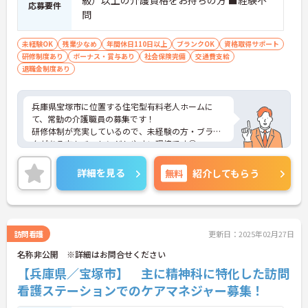
級）以上の介護資格をお持ちの方 ■経験不
応募要件
問
未経験OK
残業少なめ
年間休日110日以上
ブランクOK
資格取得サポート
研修制度あり
ボーナス・賞与あり
社会保険完備
交通費支給
退職金制度あり
兵庫県宝塚市に位置する住宅型有料老人ホームに
て、常勤の介護職員の募集です！
研修体制が充実しているので、未経験の方・ブラン
クがある方もチャレンジしやすい環境です◎
年間休日も110日あり、プライベートな時間も確保
できるので、メリハリをつけた勤務が可能です。
詳細を見る
無料
紹介してもらう
ご興味ある方には、面接対策ポイントなど、さらに
詳細をお話しいたしますのでお気軽にご相談くださ
い！
訪問看護
更新日：2025年02月27日
名称非公開 ※詳細はお問合せください
【兵庫県／宝塚市】 主に精神科に特化した訪問
看護ステーションでのケアマネジャー募集！