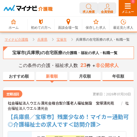
0
0
求人検索
会員登録
メニュー
ホーム
初めての方へ
面談会場一覧
保存した求人
最近見た求人
マイナビ介護職
兵庫県
宝塚市
兵庫県の在宅医療の求人・転職一覧
宝塚市(兵庫県)の在宅医療
の介護職・福祉の求人・転職一覧
23
この条件の介護・福祉求人数
非公開求人
件 ＋
おすすめ順
新着順
月収順
年収順
定期巡回
更新日：2026年07月30日
社会福祉法人ウエル清光会複合型介護老人福祉施設 宝塚清光苑
社
会福祉法人ウエル清光会
【兵庫県／宝塚市】残業少なめ！マイカー通勤可
◎介護福祉士の求人です＜訪問介護＞