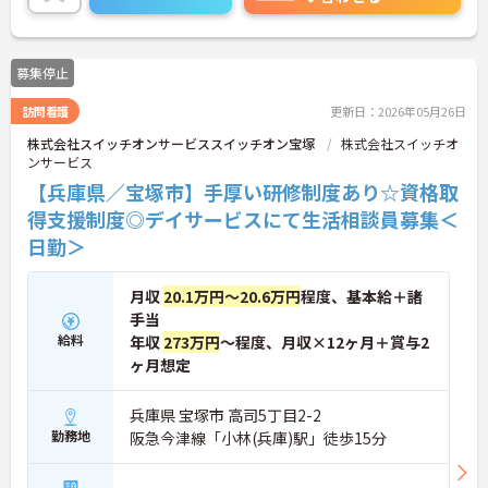
ご興味のある方には、面接対策ポイントなどさらに
詳細をお話いたしますので、お気軽にご相談くださ
い。
募集停止
訪問看護
更新日：2026年05月26日
株式会社スイッチオンサービススイッチオン宝塚
株式会社スイッチオ
ンサービス
【兵庫県／宝塚市】手厚い研修制度あり☆資格取
得支援制度◎デイサービスにて生活相談員募集＜
日勤＞
月収
20.1万円～20.6万円
程度、基本給＋諸
手当
給料
年収
273万円
～程度、月収×12ヶ月＋賞与2
ヶ月想定
兵庫県 宝塚市 高司5丁目2-2
勤務地
阪急今津線「小林(兵庫)駅」徒歩15分