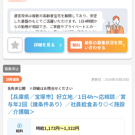
運営母体は複数の高齢者住宅を展開しており、安定
した基盤のもとでご活躍いただけます。1日4時間か
らの勤務が相談でき、ご家庭やプライベートとの両
立もしやすい環境です。賞与（年2回、諸条件あり）
や昇給の実績もあり、あなたの頑張りがしっかりと
最新の募集状況を問
評価されます。無料の社員給食（1日1食）や、育休
詳細を見る
無料
い合わせる
からの復職をサポートする育児給付金+（プラス）
制度（最大10万円）、資格取得支援制度（最大10万
円補助）など、福利厚生も充実しています。社内研
修やキャリアパス制度も整っており、スキルアップ
募集停止
を目指したい方にも最適です。ご興味のある方に
は、面接対策ポイントなど、さらに詳細をお話しし
訪問看護
更新日：2026年05月26日
ますのでお気軽にご相談ください！
名称非公開 ※詳細はお問合せください
【兵庫県／宝塚市】好立地／1日4h～応相談／賞
与年2回（諸条件あり）／社員給食あり◎＜施設
／介護職＞
時給
1,172円～1,322円
給料