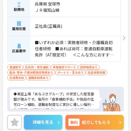
兵庫県 宝塚市
勤務地
ＪＲ福知山線
正社員(正職員)
雇用形態
■いずれか必須：実務者研修・介護職員初
任者研修 ■あれば尚可：普通自動車運転
応募要件
免許（AT限定可） ＜こんな方におすすめ
＞ワークライフバランスを大切にしたいと
お考えの方、入居者様それぞれに合わせ
車通勤可
託児所・育児補助
資格取得サポート
研修制度あり
産休･育休･介護休暇取得実績あり
た、温かいケアを提供したい方、これまで
ボーナス・賞与あり
社会保険完備
交通費支給
退職金制度あり
の介護分野でのご経験を有効に活用したい
方
◆東証上場「あなぶきグループ」の安定した経営基
盤が強みです。毎月の「食事補助手当」や独自の住
宅ローン補助、退職金制度など家計に優しい福利厚
生が充実。WEB社内報「Yawaragi」や年1回のキッ
クオフミーティング等、風通し良く温かいコミュニ
ケーションを育む環境が整っています。
詳細を見る
無料
紹介してもらう
◆若手～中高年まで幅広い年代が活躍中！短時間正
社員制度などライフスタイルに合わせた柔軟な働き