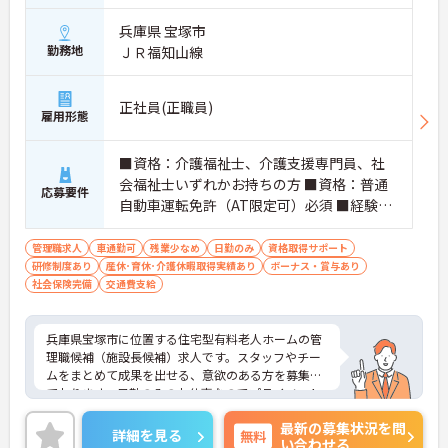
兵庫県 宝塚市
勤務地
ＪＲ福知山線
正社員(正職員)
雇用形態
■資格：介護福祉士、介護支援専門員、社
会福祉士いずれかお持ちの方 ■資格：普通
応募要件
自動車運転免許（AT限定可）必須 ■経験：
医療・福祉業界の施設長や管理職、経営企
画や施設管理経験必須
管理職求人
車通勤可
残業少なめ
日勤のみ
資格取得サポート
研修制度あり
産休･育休･介護休暇取得実績あり
ボーナス・賞与あり
社会保険完備
交通費支給
兵庫県宝塚市に位置する住宅型有料老人ホームの管
理職候補（施設長候補）求人です。スタッフやチー
ムをまとめて成果を出せる、意欲のある方を募集し
ております。日勤のみのお仕事なのでプライベート
も大切にしながら働くことができます。昇給・賞与
最新の募集状況を問
の実績もあるので頑張りがしっかりと評価される環
詳細を見る
無料
い合わせる
境です。