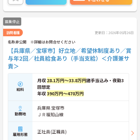
からの復職をサポートする育児給付金+（プラス）
制度（最大10万円）、資格取得支援制度（最大10万
円補助）など、福利厚生も充実しています。社内研
修やキャリアパス制度も整っており、スキルアップ
募集停止
を目指したい方にも最適です。ご興味のある方に
は、面接対策ポイントなど、さらに詳細をお話しし
訪問看護
更新日：2026年05月26日
ますのでお気軽にご相談ください！
名称非公開 ※詳細はお問合せください
【兵庫県／宝塚市】好立地／希望休制度あり／賞
与年2回／社員給食あり（手当支給）＜介護兼サ
責＞
月収
28.1万円～33.8万円
諸手当込み・夜勤3
回想定
給料
年収
390万円～470万円
兵庫県 宝塚市
勤務地
ＪＲ福知山線
正社員(正職員)
雇用形態