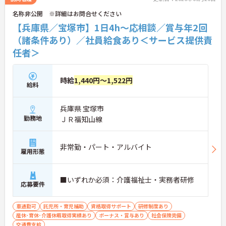
名称非公開 ※詳細はお問合せください
【兵庫県／宝塚市】1日4h～応相談／賞与年2回
（諸条件あり）／社員給食あり＜サービス提供責
任者＞
時給
1,440円～1,522円
給料
兵庫県 宝塚市
勤務地
ＪＲ福知山線
非常勤・パート・アルバイト
雇用形態
■いずれか必須：介護福祉士・実務者研修
応募要件
車通勤可
託児所・育児補助
資格取得サポート
研修制度あり
産休･育休･介護休暇取得実績あり
ボーナス・賞与あり
社会保険完備
交通費支給