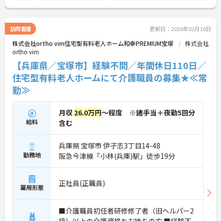
方が可能です。産休・育休の取得を推進しており、
復帰時には最大10万円支給の独自制度「育児休業給
付金＋（プラス）」をご用意。子育て世代のキャリ
訪問看護
更新日：2026年02月10日
アを強力に支援します。
株式会社ortho vim住宅型有料老人ホーム和幸PREMIUM宝塚
株式会社
◆働きながら成長！資格取得を最大10万円補助 多職
ortho vim
種連携で専門知識が磨けるチームケア実践 頑張りや
スキルが給与・役職にしっかり反映。 明確なキャリ
【兵庫県／宝塚市】経験不問／年間休日110日／
アパス制度が整っている環境で、 目標を持って長く
住宅型有料老人ホームにて介護職員の募集★≪常
活躍できます！
勤≫
月収
26.0万円
～程度 ※諸手当＋夜勤5回分
給料
含む
兵庫県 宝塚市 伊孑志3丁目14-48
勤務地
阪急今津線「小林(兵庫)駅」徒歩19分
正社員(正職員)
雇用形態
■介護職員初任者研修修了者（旧ヘルパー2