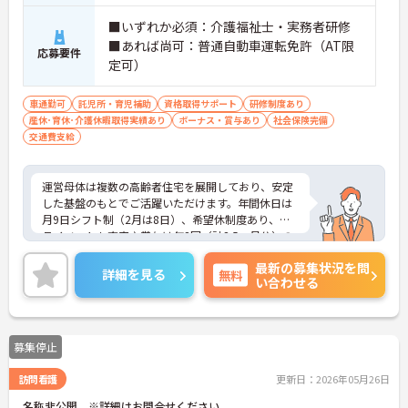
■いずれか必須：介護福祉士・実務者研修
■あれば尚可：普通自動車運転免許（AT限
応募要件
定可）
車通勤可
託児所・育児補助
資格取得サポート
研修制度あり
産休･育休･介護休暇取得実績あり
ボーナス・賞与あり
社会保険完備
交通費支給
運営母体は複数の高齢者住宅を展開しており、安定
した基盤のもとでご活躍いただけます。年間休日は
月9日シフト制（2月は8日）、希望休制度あり、プ
ライベートも充実♪賞与は年2回（計2.5ヶ月分）の
実績があり、頑張りが評価される環境です。社員給
最新の募集状況を問
食（食事補助手当5,600円支給）や育児給付金制度
詳細を見る
無料
い合わせる
（最大10万円支給）など、福利厚生も魅力。社内研
修や資格取得支援制度（対象資格の取得費用を最大
10万円まで補助）も整っており、スキルアップを目
指せます。ご興味のある方には、面接対策ポイント
募集停止
など、さらに詳細をお話ししますのでお気軽にご相
談ください！
訪問看護
更新日：2026年05月26日
名称非公開 ※詳細はお問合せください