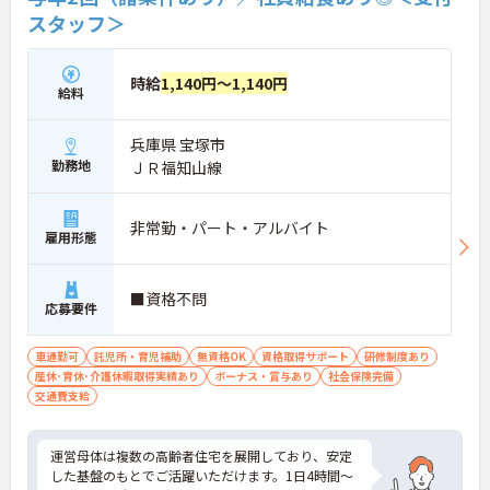
スタッフ＞
時給
1,140円～1,140円
給料
兵庫県 宝塚市
勤務地
ＪＲ福知山線
非常勤・パート・アルバイト
雇用形態
■資格不問
応募要件
車通勤可
託児所・育児補助
無資格OK
資格取得サポート
研修制度あり
産休･育休･介護休暇取得実績あり
ボーナス・賞与あり
社会保険完備
交通費支給
運営母体は複数の高齢者住宅を展開しており、安定
した基盤のもとでご活躍いただけます。1日4時間～