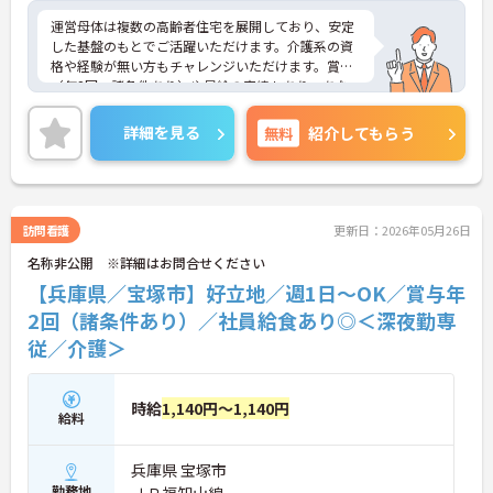
運営母体は複数の高齢者住宅を展開しており、安定
した基盤のもとでご活躍いただけます。介護系の資
格や経験が無い方もチャレンジいただけます。賞与
（年2回、諸条件あり）や昇給の実績もあり、あな
たの頑張りがしっかりと評価されます。無料の社員
給食（1日1食）や、育休からの復職をサポートする
詳細を見る
無料
紹介してもらう
育児給付金+（プラス）制度（最大10万円）、資格
取得支援制度（最大10万円補助）など、福利厚生も
充実しています。社内研修やキャリアパス制度も整
っており、スキルアップを目指したい方にも最適で
す。ご興味のある方には、面接対策ポイントなど、
訪問看護
更新日：2026年05月26日
さらに詳細をお話ししますのでお気軽にご相談くだ
名称非公開 ※詳細はお問合せください
さい！
【兵庫県／宝塚市】好立地／週1日～OK／賞与年
2回（諸条件あり）／社員給食あり◎＜深夜勤専
従／介護＞
時給
1,140円～1,140円
給料
兵庫県 宝塚市
勤務地