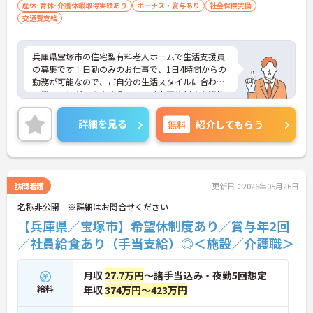
産休･育休･介護休暇取得実績あり
ボーナス・賞与あり
社会保険完備
交通費支給
兵庫県宝塚市の住宅型有料老人ホームで生活支援員
の募集です！日勤のみのお仕事で、1日4時間からの
勤務が可能なので、ご自分の生活スタイルに合わせ
て働くことができます◎また、社内研修制度や資格
取得支援制度があるので、働きながらスキルアップ
も目指せます♪ご興味のある方は、面接ポイントを
詳細を見る
無料
紹介してもらう
お伝えしますので、お気軽にご連絡ください。
訪問看護
更新日：2026年05月26日
名称非公開 ※詳細はお問合せください
【兵庫県／宝塚市】希望休制度あり／賞与年2回
／社員給食あり（手当支給）◎＜施設／介護職＞
月収
27.7万円
～諸手当込み・夜勤5回想定
給料
年収
374万円～423万円