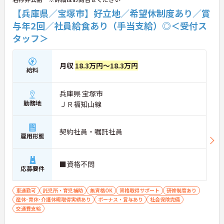
【兵庫県／宝塚市】好立地／希望休制度あり／賞
与年2回／社員給食あり（手当支給）◎＜受付ス
タッフ＞
月収
18.3万円～18.3万円
給料
兵庫県 宝塚市
勤務地
ＪＲ福知山線
契約社員・嘱託社員
雇用形態
■資格不問
応募要件
車通勤可
託児所・育児補助
無資格OK
資格取得サポート
研修制度あり
産休･育休･介護休暇取得実績あり
ボーナス・賞与あり
社会保険完備
交通費支給