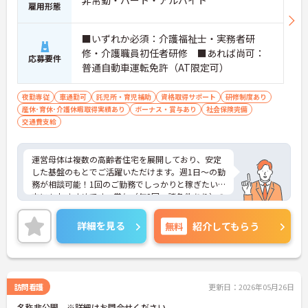
非常勤・パート・アルバイト
雇用形態
■いずれか必須：介護福祉士・実務者研
修・介護職員初任者研修 ■あれば尚可：
応募要件
普通自動車運転免許（AT限定可）
夜勤専従
車通勤可
託児所・育児補助
資格取得サポート
研修制度あり
産休･育休･介護休暇取得実績あり
ボーナス・賞与あり
社会保険完備
交通費支給
運営母体は複数の高齢者住宅を展開しており、安定
した基盤のもとでご活躍いただけます。週1日～の勤
務が相談可能！1回のご勤務でしっかりと稼ぎたい
方にもおすすめです。賞与（年2回、諸条件あり）の
実績もあり、あなたの頑張りがしっかりと評価され
ます。無料の社員給食（1日1食）や、育休からの復
詳細を見る
無料
紹介してもらう
職をサポートする育児給付金+（プラス）制度（最
大10万円）、資格取得支援制度（最大10万円補助）
など、福利厚生も充実しています。社内研修やキャ
リアパス制度も整っており、スキルアップを目指し
たい方にも最適です。ご興味のある方には、面接対
訪問看護
更新日：2026年05月26日
策ポイントなど、さらに詳細をお話ししますのでお
名称非公開 ※詳細はお問合せください
気軽にご相談ください！