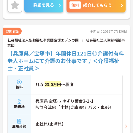
未経験の方からステップアップを図りたい方まで、
詳細を見る
無料
紹介してもらう
それぞれの目標に応じた働き方のできる職場です！
給与と福利厚生も手厚く、資格取得支援制度もしっ
かりと用意されています！
介護職が初めてという方も歓迎☆先輩スタッフが丁
寧に教えてくれるので安心してご勤務いただけま
訪問看護
更新日：2026年07月30日
す！
社会福祉法人聖隷福祉事業団宝塚エデンの園
社会福祉法人聖隷福祉事
また、資格取得制度もあるので、働きながら資格を
業団
とれるのも大きな魅力♪ご興味を持たれましたら、
お気軽にアドバイザーにお問い合わせください！詳
【兵庫県／宝塚市】年間休日121日◎介護付有料
しい詳細をお伝えいたします！
老人ホームにて介護のお仕事です♪＜介護福祉
士・正社員＞
月収
23.0万円
～程度
給料
兵庫県 宝塚市 ゆずり葉台3-1-1
勤務地
阪急今津線「小林(兵庫)駅」バス・車9分
正社員(正職員)
雇用形態