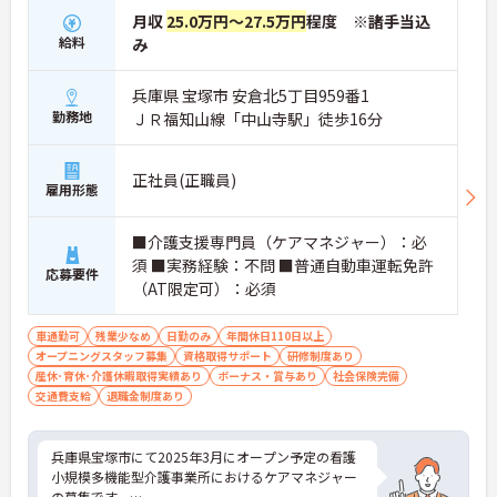
月収
25.0万円～27.5万円
程度 ※諸手当込
給料
み
兵庫県 宝塚市 安倉北5丁目959番1
勤務地
ＪＲ福知山線「中山寺駅」徒歩16分
正社員(正職員)
雇用形態
■介護支援専門員（ケアマネジャー）：必
須 ■実務経験：不問 ■普通自動車運転免許
応募要件
（AT限定可）：必須
車通勤可
残業少なめ
日勤のみ
年間休日110日以上
オープニングスタッフ募集
資格取得サポート
研修制度あり
産休･育休･介護休暇取得実績あり
ボーナス・賞与あり
社会保険完備
交通費支給
退職金制度あり
兵庫県宝塚市にて2025年3月にオープン予定の看護
小規模多機能型介護事業所におけるケアマネジャー
の募集です。