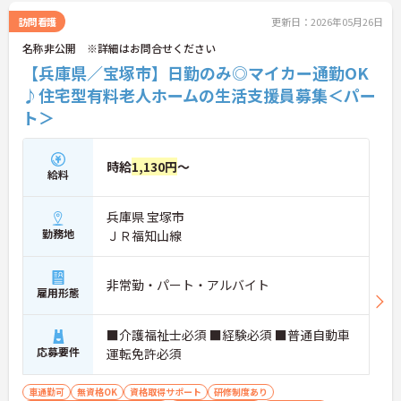
リアパス制度も整っており、スキルアップを目指し
たい方にも最適です。ご興味のある方には、面接対
訪問看護
更新日：2026年05月26日
策ポイントなど、さらに詳細をお話ししますのでお
名称非公開 ※詳細はお問合せください
気軽にご相談ください！
【兵庫県／宝塚市】日勤のみ◎マイカー通勤OK
♪住宅型有料老人ホームの生活支援員募集＜パー
ト＞
時給
1,130円
～
給料
兵庫県 宝塚市
勤務地
ＪＲ福知山線
非常勤・パート・アルバイト
雇用形態
■介護福祉士必須 ■経験必須 ■普通自動車
応募要件
運転免許必須
車通勤可
無資格OK
資格取得サポート
研修制度あり