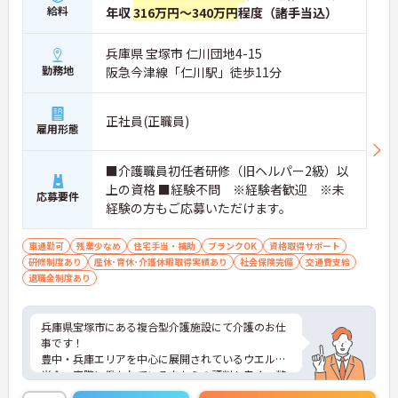
給料
年収
316万円～340万円
程度（諸手当込）
兵庫県 宝塚市 仁川団地4-15
勤務地
阪急今津線「仁川駅」徒歩11分
正社員(正職員)
雇用形態
■介護職員初任者研修（旧ヘルパー2級）以
上の資格 ■経験不問 ※経験者歓迎 ※未
応募要件
経験の方もご応募いただけます。
車通勤可
残業少なめ
住宅手当・補助
ブランクOK
資格取得サポート
研修制度あり
産休･育休･介護休暇取得実績あり
社会保険完備
交通費支給
退職金制度あり
兵庫県宝塚市にある複合型介護施設にて介護のお仕
事です！
豊中・兵庫エリアを中心に展開されているウエル清
光会。実際に働かれている方からの評判も良く、弊
社からの紹介実績も多数です！