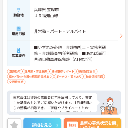
兵庫県 宝塚市
勤務地
ＪＲ福知山線
非常勤・パート・アルバイト
雇用形態
■いずれか必須：介護福祉士・実務者研
修・介護職員初任者研修 ■あれば尚可：
応募要件
普通自動車運転免許（AT限定可）
車通勤可
託児所・育児補助
資格取得サポート
研修制度あり
産休･育休･介護休暇取得実績あり
ボーナス・賞与あり
社会保険完備
交通費支給
運営母体は複数の高齢者住宅を展開しており、安定
した基盤のもとでご活躍いただけます。1日4時間か
らの勤務が相談でき、ご家庭やプライベートとの両
立もしやすい環境です。賞与（年2回、諸条件あり）
や昇給の実績もあり、あなたの頑張りがしっかりと
最新の募集状況を問
評価されます。無料の社員給食（1日1食）や、育休
詳細を見る
無料
い合わせる