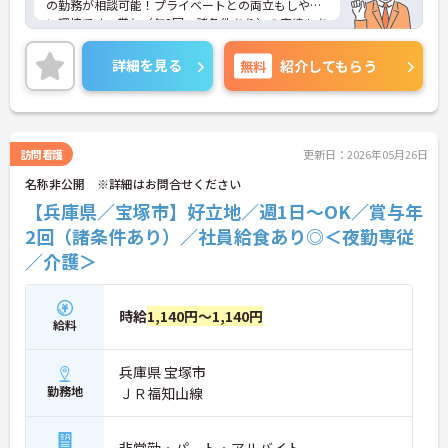
の勤務が相談可能！プライベートとの両立もしやす
い環境です。賞与（年2回、諸条件あり）の実績もあ
り、あなたの頑張りがしっかりと評価されます。無
料の社員給食（1日1食）や、育休からの復職をサポ
詳細を見る
無料
紹介してもらう
ートする育児給付金+（プラス）制度（最大10万
円）、資格取得支援制度（最大10万円補助）など、
福利厚生も充実しています。社内研修やキャリアパ
ス制度も整っており、スキルアップを目指したい方
にも最適です。ご興味のある方には、面接対策ポイ
訪問看護
更新日：2026年05月26日
ントなど、さらに詳細をお話ししますのでお気軽に
名称非公開 ※詳細はお問合せください
ご相談ください！
【兵庫県／宝塚市】好立地／週1日～OK／賞与年
2回（諸条件あり）／社員給食あり◎＜夜勤専従
／介護＞
時給
1,140円～1,140円
給料
兵庫県 宝塚市
勤務地
ＪＲ福知山線