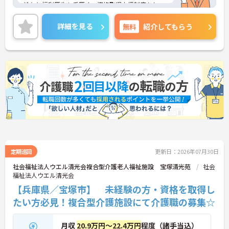
給与と福利厚生も手厚く、資格取得支援制度もしっ
かりと用意されています！残業少なめ！マイカー通
勤可◎ご興味ある方には、面接対策ポイントなど、
詳細を見る
無料
紹介してもらう
さらに詳細をお話しいたしますのでお気軽にご相談
ください！
定期巡回
更新日：2026年07月30日
社会福祉法人ウエル清光会複合型介護老人福祉施設 宝塚清光苑
社会
福祉法人ウエル清光会
【兵庫県／宝塚市】 未経験の方・資格を取得し
たい方必見！複合型介護施設にて介護職の募集☆
月収
20.9万円～22.4万円
程度（諸手当込）