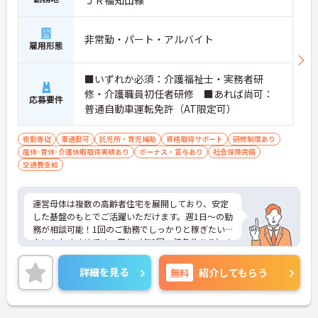
ＪＲ福知山線
非常勤・パート・アルバイト
雇用形態
■いずれか必須：介護福祉士・実務者研
修・介護職員初任者研修 ■あれば尚可：
応募要件
普通自動車運転免許（AT限定可）
夜勤専従
車通勤可
託児所・育児補助
資格取得サポート
研修制度あり
産休･育休･介護休暇取得実績あり
ボーナス・賞与あり
社会保険完備
交通費支給
運営母体は複数の高齢者住宅を展開しており、安定
した基盤のもとでご活躍いただけます。週1日～の勤
務が相談可能！1回のご勤務でしっかりと稼ぎたい
方にもおすすめです。賞与（年2回、諸条件あり）の
実績もあり、あなたの頑張りがしっかりと評価され
ます。無料の社員給食（1日1食）や、育休からの復
詳細を見る
無料
紹介してもらう
職をサポートする育児給付金+（プラス）制度（最
大10万円）、資格取得支援制度（最大10万円補助）
など、福利厚生も充実しています。社内研修やキャ