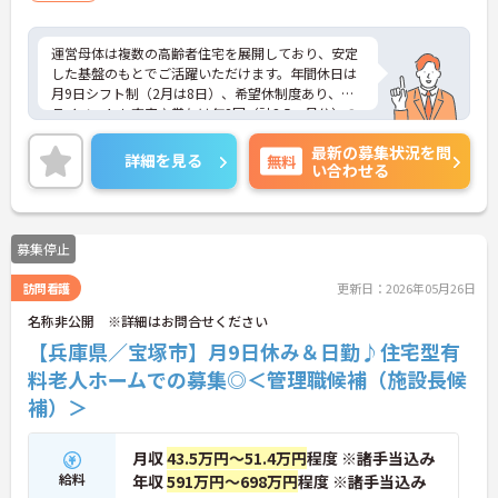
運営母体は複数の高齢者住宅を展開しており、安定
した基盤のもとでご活躍いただけます。年間休日は
月9日シフト制（2月は8日）、希望休制度あり、プ
ライベートも充実♪賞与は年2回（計2.5ヶ月分）の
実績があり、頑張りが評価される環境です。社員給
最新の募集状況を問
食（食事補助手当5,600円支給）や育児給付金制度
詳細を見る
無料
い合わせる
（最大10万円支給）など、福利厚生も魅力。社内研
修や資格取得支援制度（対象資格の取得費用を最大
10万円まで補助）も整っており、スキルアップを目
指せます。ご興味のある方には、面接対策ポイント
募集停止
など、さらに詳細をお話ししますのでお気軽にご相
談ください！
訪問看護
更新日：2026年05月26日
名称非公開 ※詳細はお問合せください
【兵庫県／宝塚市】月9日休み＆日勤♪住宅型有
料老人ホームでの募集◎＜管理職候補（施設長候
補）＞
月収
43.5万円～51.4万円
程度 ※諸手当込み
給料
年収
591万円～698万円
程度 ※諸手当込み