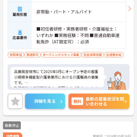
非常勤・パート・アルバイト
雇用形態
■初任者研修・実務者研修・介護福祉士：
いずれか ■実務経験：不問 ■普通自動車運
応募要件
転免許（AT限定可）：必須
夜勤専従
車通勤可
オープニングスタッフ募集
社会保険完備
交通費支給
兵庫県宝塚市にて2025年3月にオープン予定の看護
小規模多機能型介護事業所における介護職員の募集
です。
勤務日数は相談可能です。無理なくプライベートを
大切にしながらご勤務いただけます。また、育児休
最新の募集状況を問
業・介護休業・看護休暇の取得実績があり、ライフ
詳細を見る
無料
い合わせる
ステージが変化しても安心してお勤めいただける環
境です。
ご興味のある方には、面接対策ポイントなど、さら
に詳細をご案内しますのでお気軽にご相談くださ
募集停止
い！
訪問看護
更新日：2026年05月26日