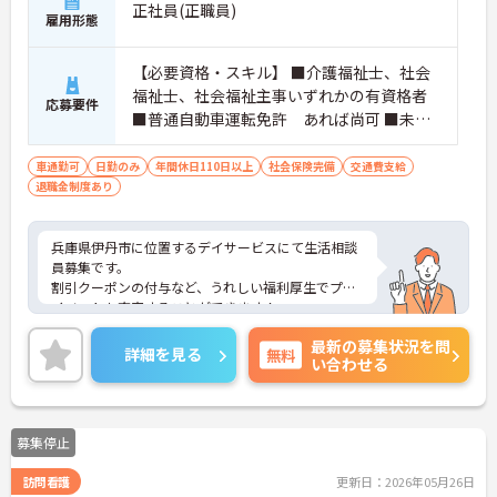
正社員(正職員)
雇用形態
【必要資格・スキル】 ■介護福祉士、社会
福祉士、社会福祉主事いずれかの有資格者
応募要件
■普通自動車運転免許 あれば尚可 ■未経
験・ブランク可
車通勤可
日勤のみ
年間休日110日以上
社会保険完備
交通費支給
退職金制度あり
兵庫県伊丹市に位置するデイサービスにて生活相談
員募集です。
割引クーポンの付与など、うれしい福利厚生でプラ
イベートも充実することができます！
また、年間休日112日とお休みも多めですので、し
最新の募集状況を問
っかりとリフレッシュしながら働ける職場です。
詳細を見る
無料
い合わせる
ご興味のある方には、面接対策ポイントなど、さら
に詳細をお話いたしますので、お気軽にご相談くだ
さい。
募集停止
訪問看護
更新日：2026年05月26日