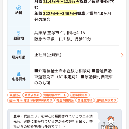
月収
21.4万円～22.9万円
概算／夜勤4回分含
む
給料
年収
322万円～346万円
概算／賞与4.0ヶ月
分の場合
兵庫県 宝塚市 仁川団地4-15
勤務地
阪急今津線「仁川駅」徒歩11分
正社員(正職員)
雇用形態
■介護福祉士※未経験も相談可 ■普通自動
車運転免許（AT限定可） ■原動機付自転車
応募要件
のみも可
車通勤可
残業少なめ
資格取得サポート
研修制度あり
産休･育休･介護休暇取得実績あり
社会保険完備
交通費支給
退職金制度あり
豊中・兵庫エリアを中心に展開されているウエル清
光会。実際に働かれている方からの評判も良く、弊
社からの紹介実績も多数です！