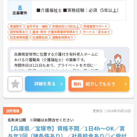
■介護福祉士 ■実務経験：必須（5年以上）
応募要件
車通勤可
住宅手当・補助
年間休日110日以上
資格取得サポート
研修制度あり
産休･育休･介護休暇取得実績あり
ボーナス・賞与あり
社会保険完備
交通費支給
退職金制度あり
兵庫県宝塚市に位置する介護付き有料老人ホームに
おける介護職員（介護福祉士）の募集です。
年間休日は121日もあり、プライベートを大切にし
ながらご勤務いただけます。また、昇給・賞与制度
があり、頑張りがきちんと評価される職場です。
ご興味のある方には、面接対策ポイントなど、さら
詳細を見る
無料
紹介してもらう
に詳細をご案内しますのでお気軽にご相談くださ
い！
訪問看護
更新日：2026年05月26日
名称非公開 ※詳細はお問合せください
【兵庫県／宝塚市】資格不問／1日4h～OK／賞
与年2回（諸条件あり）／社員給食あり◎＜受付