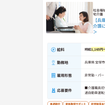
社会福
宅介護
【兵
介護
＞
給料
時給
1,165円
勤務地
兵庫県 宝塚市 
雇用形態
非常勤・パー
■介護職員初
応募要件
通自動車運転
車通勤可
資格取得サポート
研修制度あ