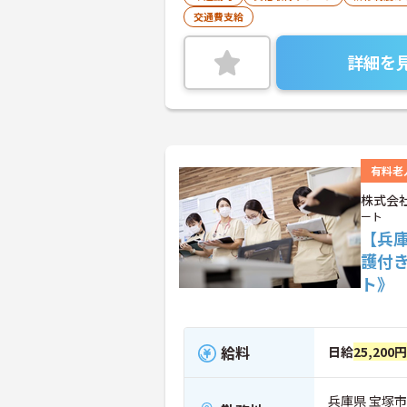
交通費支給
詳細を
有料老
株式会
ート
【兵
護付
ト》
給料
日給
25,200
兵庫県 宝塚市 