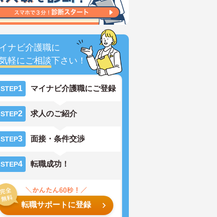
イナビ介護職に
気軽にご相談
下さい！
1
マイナビ介護職にご登録
STEP
2
求人のご紹介
STEP
3
面接・条件交渉
STEP
4
転職成功！
STEP
転職サポートに登録