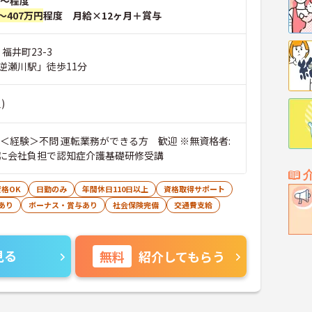
～程度
～407万円
程度 月給×12ヶ月＋賞与
福井町23-3
逆瀬川駅」徒歩11分
)
 ＜経験＞不問 運転業務ができる方 歓迎 ※無資格者:
に会社負担で認知症介護基礎研修受講
格OK
日勤のみ
年間休日110日以上
資格取得サポート
あり
ボーナス・賞与あり
社会保険完備
交通費支給
見る
無料
紹介してもらう