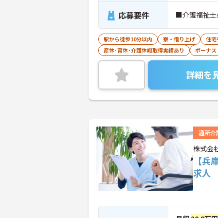
応募要件
■介護福祉士
駅から徒歩10分以内
寮・借り上げ
住宅
産休･育休･介護休暇取得実績あり
ボーナス
詳細を
通所介
株式会
【兵
求人