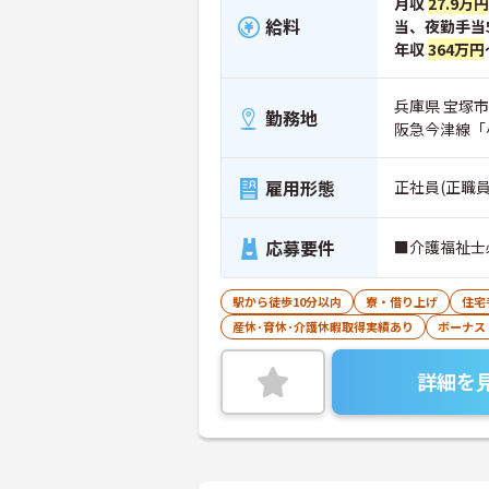
月収
27.9万円
給料
当、夜勤手当
年収
364万円
兵庫県 宝塚市 
勤務地
阪急今津線「
雇用形態
正社員(正職員
応募要件
■介護福祉士
駅から徒歩10分以内
寮・借り上げ
住宅
産休･育休･介護休暇取得実績あり
ボーナス
詳細を