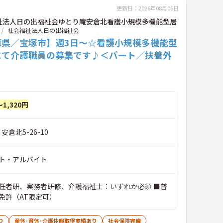
更新日：2026年08月06日
祉法人日の出福祉会ゆとり庵安倉北看護小規模多機能型居
社会福祉法人日の出福祉会
庫県／宝塚市】週3日～☆看護小規模多機能型
にて介護職員の募集です♪＜パート／扶養外
～1,320円
安倉北5-26-10
ト・アルバイト
任者研、実務者研修、介護福祉士：いずれか必須 ■普
免許（AT限定可）
り
産休･育休･介護休暇取得実績あり
社会保険完備