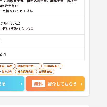
～処遇改善手当、特定処遇手当、業務手当、資格手
5回分を含む
～月給×12ヶ月＋賞与
光明町30-12
小林(兵庫)駅」徒歩8分
)
必須
手当・補助
資格取得サポート
研修制度あり
・賞与あり
社会保険完備
交通費支給
見る
無料
紹介してもらう