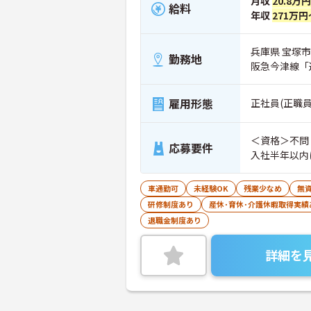
月収
20.8万円
給料
年収
271万円
兵庫県 宝塚市 
勤務地
阪急今津線「
雇用形態
正社員(正職員
＜資格＞不問
応募要件
入社半年以内
車通勤可
未経験OK
残業少なめ
無資
研修制度あり
産休･育休･介護休暇取得実績
退職金制度あり
詳細を