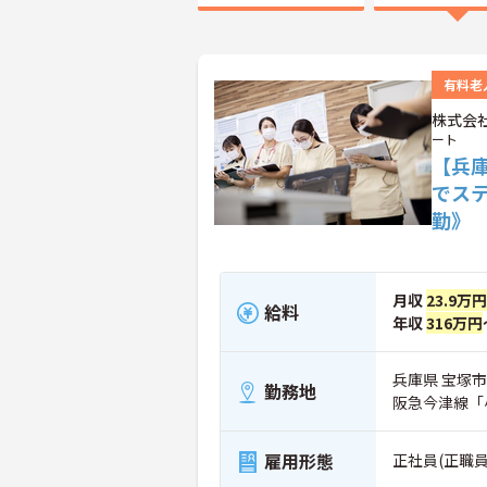
有料老
株式会
ート
【兵
でス
勤》
月収
23.9万円
給料
年収
316万円
兵庫県 宝塚市 
勤務地
阪急今津線「
雇用形態
正社員(正職員