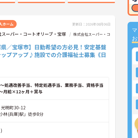
人ホーム
更新日：2026年08月06日
マ
社スーパー・コートオリーブ・宝塚
株式会社スーパー・コ
お
庫県／宝塚市】日勤希望の方必見！安定基盤
テップアップ♪施設での介護福祉士募集《日
～処遇改善手当、特定処遇手当、業務手当、資格手当
～月給×12ヶ月＋賞与
光明町30-12
小林(兵庫)駅」徒歩8分
)