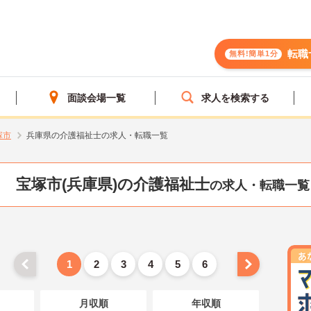
転職
無料!簡単1分
面談会場一覧
求人を検索する
塚市
兵庫県の介護福祉士の求人・転職一覧
宝塚市(兵庫県)の介護福祉士
の求人・転職一覧
1
2
3
4
5
6
月収順
年収順