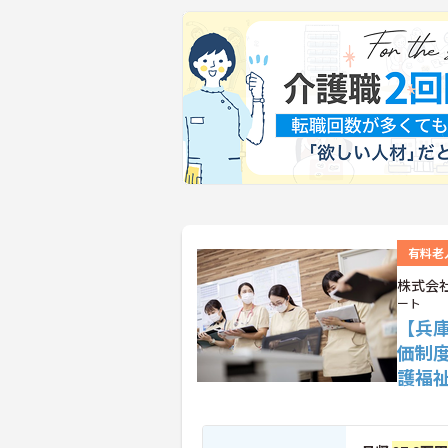
有料老
株式会
ート
【兵
価制
護福