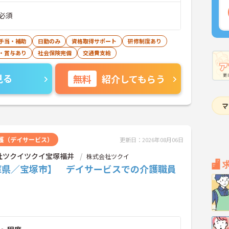
必須
手当・補助
日勤のみ
資格取得サポート
研修制度あり
・賞与あり
社会保険完備
交通費支給
見る
無料
紹介してもらう
護（デイサービス）
更新日：2026年08月06日
社ツクイツクイ宝塚福井
株式会社ツクイ
庫県／宝塚市】 デイサービスでの介護職員