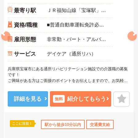
最寄り駅
ＪＲ福知山線「宝塚駅」徒歩3分
資格/職種
■普通自動車運転免許必須 ■初任者研修以上あれば尚可、経験者歓迎
雇用形態
非常勤・パート・アルバイト
サービス
デイケア（通所リハ）
兵庫県宝塚市にある通所リハビリテーション施設での介護職の募集
です！
ご興味がある方はご面接のポイントをお伝えしますので、お気軽に
お問い合わせください！
詳細を見る
紹介してもらう
無料
ここに注目！
K
社会保険完備
駅から徒歩10分以内
交通費支給