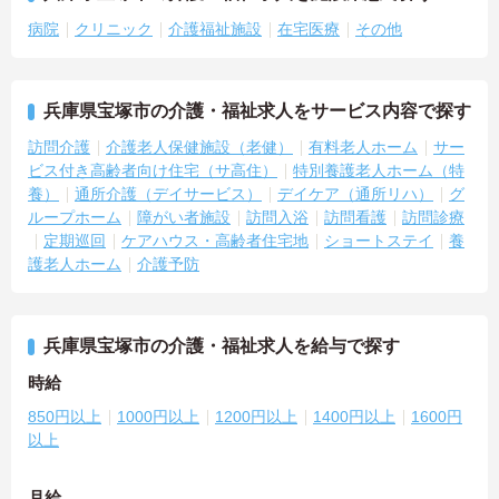
病院
クリニック
介護福祉施設
在宅医療
その他
兵庫県宝塚市の介護・福祉求人をサービス内容で探す
訪問介護
介護老人保健施設（老健）
有料老人ホーム
サー
ビス付き高齢者向け住宅（サ高住）
特別養護老人ホーム（特
養）
通所介護（デイサービス）
デイケア（通所リハ）
グ
ループホーム
障がい者施設
訪問入浴
訪問看護
訪問診療
定期巡回
ケアハウス・高齢者住宅地
ショートステイ
養
護老人ホーム
介護予防
兵庫県宝塚市の介護・福祉求人を給与で探す
時給
850円以上
1000円以上
1200円以上
1400円以上
1600円
以上
月給