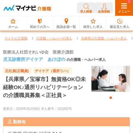
0
1
求人検索
会員登録
メニュー
ホーム
初めての方へ
面談会場一覧
保存した求人
最近見た求人
マイナビ介護職
介護職・ヘルパーの求人
兵庫県の介護職・ヘルパー求人
医療法人社団それいゆ会 医療介護館
児玉診療所デイケア あけぼの
の介護職・ヘルパー求人
正社員(正職員)
デイケア（通所リハ）
【兵庫県／宝塚市】無資格OK◎未
経験OK♪通所リハビリテーション
の介護職員募集＜正社員＞
更新日：2026年05月09日 求人番号：10128276
勤務地