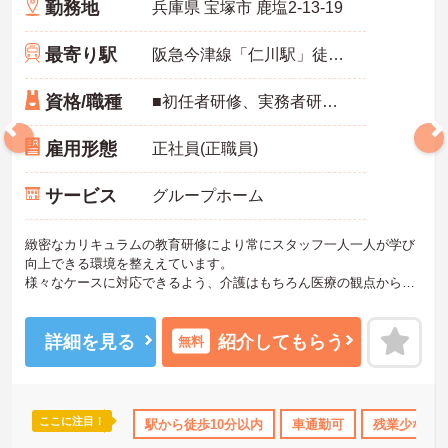
勤務地
兵庫県 宝塚市 鹿塩2-13-19
最寄り駅
阪急今津線「仁川駅」徒歩5分
資格/職種
■初任者研修、実務者研修のいずれかをお持ちの方
雇用形態
正社員(正職員)
サービス
グループホーム
緻密なカリキュラムの教育研修により常にスタッフ一人一人が学び
向上できる環境を整ええています。
様々なケースに対応できるよう、介護はもちろん医療の観点からも
知識研修や事例紹介等、年間を通して各サービスのスタッフから幹
部社員まで教育研修を行っています。
ご興味ある方には、面接対策ポイントなど、さらに詳細をお話しい
詳細を見る
紹介してもらう
無料
たしますのでお気軽にご相談ください。
ここに注目！
K
ブランクOK
資格取得サポート
駅から徒歩10分以内
研修制度あり
車通勤可
残業少なめ
産休･育休