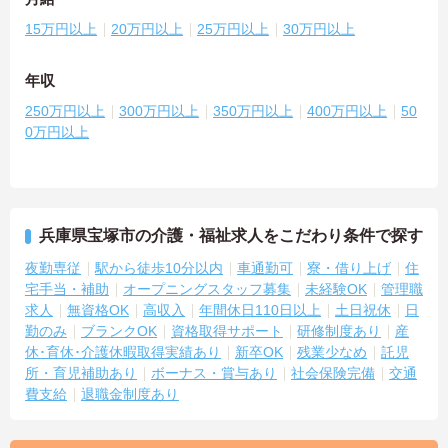
15万円以上
20万円以上
25万円以上
30万円以上
年収
250万円以上
300万円以上
350万円以上
400万円以上
50
0万円以上
兵庫県宝塚市の介護・福祉求人をこだわり条件で探す
夜勤専従
駅から徒歩10分以内
車通勤可
寮・借り上げ
住
宅手当・補助
オープニングスタッフ募集
未経験OK
管理職
求人
無資格OK
高収入
年間休日110日以上
土日祝休
日
勤のみ
ブランクOK
資格取得サポート
研修制度あり
産
休･育休･介護休暇取得実績あり
新卒OK
残業少なめ
託児
所・育児補助あり
ボーナス・賞与あり
社会保険完備
交通
費支給
退職金制度あり