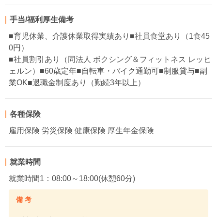
手当/福利厚生備考
■育児休業、介護休業取得実績あり■社員食堂あり（1食45
0円）
■社員割引あり（同法人 ボクシング＆フィットネス レッヒ
ェルン）■60歳定年■自転車・バイク通勤可■制服貸与■副
業OK■退職金制度あり（勤続3年以上）
各種保険
雇用保険 労災保険 健康保険 厚生年金保険
就業時間
就業時間1：08:00～18:00(休憩60分)
備 考