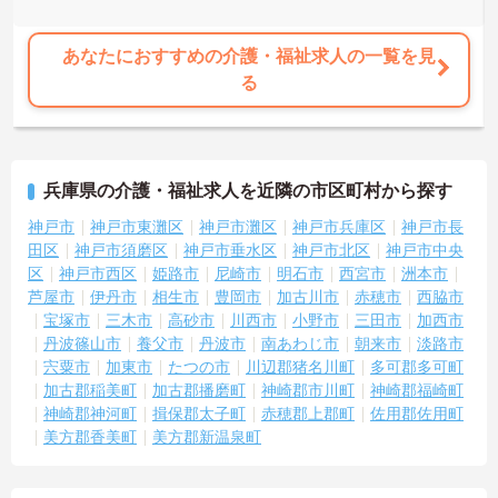
あなたにおすすめの介護・福祉求人の一覧を見
る
兵庫県の介護・福祉求人を近隣の市区町村から探す
神戸市
神戸市東灘区
神戸市灘区
神戸市兵庫区
神戸市長
田区
神戸市須磨区
神戸市垂水区
神戸市北区
神戸市中央
区
神戸市西区
姫路市
尼崎市
明石市
西宮市
洲本市
芦屋市
伊丹市
相生市
豊岡市
加古川市
赤穂市
西脇市
宝塚市
三木市
高砂市
川西市
小野市
三田市
加西市
丹波篠山市
養父市
丹波市
南あわじ市
朝来市
淡路市
宍粟市
加東市
たつの市
川辺郡猪名川町
多可郡多可町
加古郡稲美町
加古郡播磨町
神崎郡市川町
神崎郡福崎町
神崎郡神河町
揖保郡太子町
赤穂郡上郡町
佐用郡佐用町
美方郡香美町
美方郡新温泉町