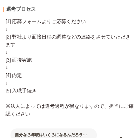
選考プロセス
[1] 応募フォームよりご応募ください
↓
[2] 弊社より面接日程の調整などの連絡をさせていただき
ます
↓
[3] 面接実施
↓
[4] 内定
↓
[5] 入職手続き
※法人によっては選考過程が異なりますので、担当にご確
認ください