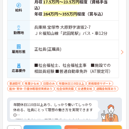
月収
17.5万円～23.5万円
程度（資格手当
込）
給料
年収
264万円～355万円
程度（賞与込）
兵庫県 宝塚市 大原野字波坂2-7
勤務地
ＪＲ福知山線「武田尾駅」バス・車12分
正社員(正職員)
雇用形態
■社会福祉士、社会福祉主事 ■施設での
応募要件
相談員経験 ■普通自動車免許（AT限定可）
車通勤可
残業少なめ
日勤のみ
年間休日110日以上
資格取得サポート
産休･育休･介護休暇取得実績あり
社会保険完備
交通費支給
退職金制度あり
年間休日110日以上あり、しっかり働いてしっかり
休める、社員にとって理想の働き方を実現できます
◎
ご興味ある方には、面接対策ポイントなど、さらに
詳細をお話しいたしますのでお気軽にご相談くださ