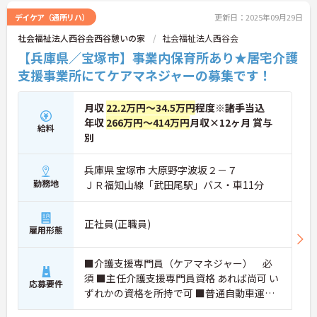
デイケア（通所リハ）
更新日：2025年09月29日
社会福祉法人西谷会西谷憩いの家
社会福祉法人西谷会
【兵庫県／宝塚市】事業内保育所あり★居宅介護
支援事業所にてケアマネジャーの募集です！
月収
22.2万円～34.5万円
程度※諸手当込
年収
266万円～414万円
月収×12ヶ月 賞与
給料
別
兵庫県 宝塚市 大原野字波坂２－７
勤務地
ＪＲ福知山線「武田尾駅」バス・車11分
正社員(正職員)
雇用形態
■介護支援専門員（ケアマネジャー） 必
須 ■主任介護支援専門員資格 あれば尚可 い
応募要件
ずれかの資格を所持で可 ■普通自動車運転
免許 必須（ＡＴ限定可） ■あれば尚可