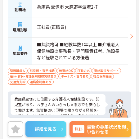
兵庫県 宝塚市 大原野字波坂2-7
勤務地
正社員(正職員)
雇用形態
■無資格可 ■経験年数1年以上 ■介護老人
保健施設の事務長・専門職責任者、施設長
応募要件
など経験されている方優遇
管理職求人
託児所・育児補助
無資格OK
日勤のみ
資格取得サポート
産休･育休･介護休暇取得実績あり
ボーナス・賞与あり
社会保険完備
交通費支給
退職金制度あり
兵庫県宝塚市に位置する介護老人保健施設です。託
児室があり、お子さんのいらっしゃる方でも安心し
て働けます。無資格OK！現場で働きながら経験を積
んでいくことができます。ご興味をお持ちの方はお
気軽にお問い合わせください。
最新の募集状況を問
詳細を見る
無料
い合わせる