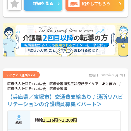
い！
詳細を見る
無料
紹介してもらう
デイケア（通所リハ）
更新日：2026年05月09日
医療法人社団それいゆ会 医療介護館児玉診療所デイケア あけぼの
医療法人社団それいゆ会 医療介護館
【兵庫県／宝塚市】交通費支給あり♪通所リハビ
リテーションの介護職員募集＜パート＞
時給
1,116円～1,200円
給料