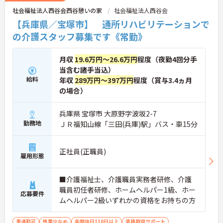
社会福祉法人西谷会西谷憩いの家
社会福祉法人西谷会
【兵庫県／宝塚市】 通所リハビリテーションで
の介護スタッフ募集です《常勤》
月収
19.6万円～26.6万円
程度（夜勤4回分手
当含む諸手当込）
給料
年収
289万円～397万円
程度（賞与3.4ヵ月
の場合）
兵庫県 宝塚市 大原野字波坂2-7
勤務地
ＪＲ福知山線「三田(兵庫)駅」バス・車15分
正社員(正職員)
雇用形態
■介護福祉士、介護職員実務者研修、介護
職員初任者研修、ホームヘルパー1級、ホー
応募要件
ムヘルパー2級いずれかの資格をお持ちの方
車通勤可
残業少なめ
年間休日110日以上
資格取得サポート