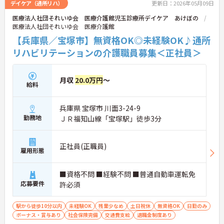
デイケア（通所リハ）
更新日：2026年05月09日
医療法人社団それいゆ会 医療介護館児玉診療所デイケア あけぼの
医療法人社団それいゆ会 医療介護館
【兵庫県／宝塚市】無資格OK◎未経験OK♪通所
リハビリテーションの介護職員募集＜正社員＞
月収
20.0万円
～
給料
兵庫県 宝塚市 川面3-24-9
勤務地
ＪＲ福知山線「宝塚駅」徒歩3分
正社員(正職員)
雇用形態
■資格不問 ■経験不問 ■普通自動車運転免
応募要件
許必須
駅から徒歩10分以内
未経験OK
残業少なめ
土日祝休
無資格OK
日勤のみ
ボーナス・賞与あり
社会保険完備
交通費支給
退職金制度あり