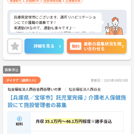
車通勤可
未経験OK
社会保険完備
交通費支給
兵庫県宝塚市にございます、通所リハビリテーショ
ンにて介護職の募集です！
車通勤OKなので、通勤も楽々です♪
ご興味のある方は、マイナビ介護職までお問い合わ
せください。
最新の募集状況を問
詳細を見る
無料
い合わせる
募集停止
デイケア（通所リハ）
更新日：2025年09月29日
社会福祉法人西谷会西谷憩いの家
社会福祉法人西谷会
【兵庫県／宝塚市】託児室完備♪介護老人保健施
設にて施設管理者の募集
月収
35.1万円～46.1万円
程度※諸手当込
給料