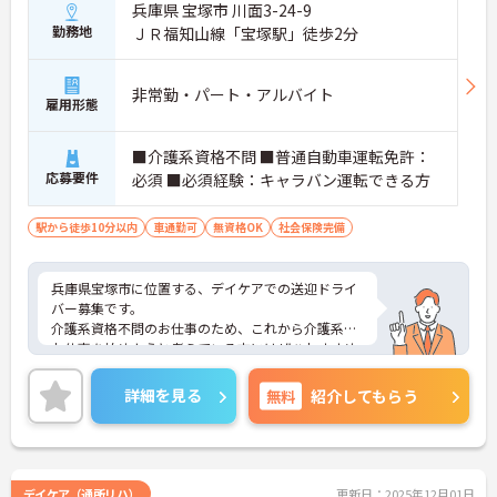
兵庫県 宝塚市 川面3-24-9
勤務地
ＪＲ福知山線「宝塚駅」徒歩2分
非常勤・パート・アルバイト
雇用形態
■介護系資格不問 ■普通自動車運転免許：
応募要件
必須 ■必須経験：キャラバン運転できる方
駅から徒歩10分以内
車通勤可
無資格OK
社会保険完備
兵庫県宝塚市に位置する、デイケアでの送迎ドライ
バー募集です。
介護系資格不問のお仕事のため、これから介護系の
お仕事を始めようと考えている方にはぜひおすすめ
のお仕事です。
最寄駅徒歩2分の好立地かつマイカー通勤も◎のた
詳細を見る
無料
紹介してもらう
め、様々な通勤手段から検討できます！マイカー通
勤検討の方にはうれしい無料駐車場もあり！
ご興味のある方は面接のポイントをお伝えいたしま
すので、お気軽にお問い合わせください。
デイケア（通所リハ）
更新日：2025年12月01日