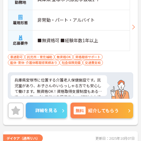
勤務地
非常勤・パート・アルバイト
雇用形態
■無資格可 ■経験年数1年以上
応募要件
車通勤可
託児所・育児補助
無資格OK
資格取得サポート
産休･育休･介護休暇取得実績あり
社会保険完備
交通費支給
兵庫県宝塚市に位置する介護老人保健施設です。託
児室があり、お子さんのいらっしゃる方でも安心し
て働けます。無資格OK！資格取得支援制度もあるの
でスキルアップも目指せる環境です。ご興味をお持
ちの方はお気軽にお問い合わせください。
詳細を見る
無料
紹介してもらう
デイケア（通所リハ）
更新日：2025年10月07日