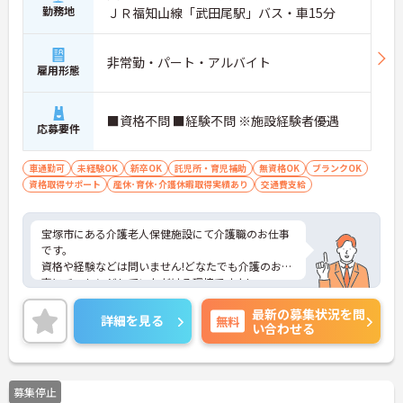
勤務地
ＪＲ福知山線「武田尾駅」バス・車15分
非常勤・パート・アルバイト
雇用形態
■資格不問 ■経験不問 ※施設経験者優遇
応募要件
車通勤可
未経験OK
新卒OK
託児所・育児補助
無資格OK
ブランクOK
資格取得サポート
産休･育休･介護休暇取得実績あり
交通費支給
宝塚市にある介護老人保健施設にて介護職のお仕事
です。
資格や経験などは問いません!どなたでも介護のお仕
事にチャレンジしていただける環境ですよ!
日勤のみのご勤務で、残業時間はほとんど発生しま
最新の募集状況を問
せん。プライベートとメリハリをつけてご勤務でき
詳細を見る
無料
い合わせる
ます。
ご興味がある方は是非一度マイナビまでお問い合わ
せください。さらに詳細などお伝えします！
募集停止