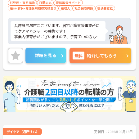
居宅ケアマネジャーの経験者優遇
託児所・育児補助
日勤のみ
資格取得サポート
産休･育休･介護休暇取得実績あり
高収入
社会保険完備
交通費支給
兵庫県宝塚市にございます、居宅介護支援事業所に
てケアマネジャーの募集です！
事業内保育所がございますので、子育て中の方も安
心して就業できます★
ご興味のある方は、マイナビ介護職までお問い合わ
せください。
詳細を見る
無料
紹介してもらう
デイケア（通所リハ）
更新日：2025年09月18日