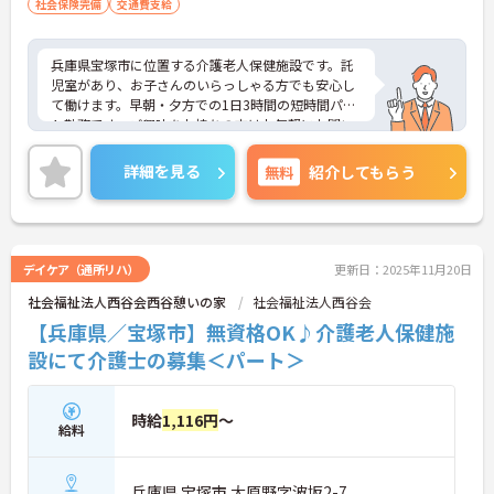
社会保険完備
交通費支給
兵庫県宝塚市に位置する介護老人保健施設です。託
児室があり、お子さんのいらっしゃる方でも安心し
て働けます。早朝・夕方での1日3時間の短時間パー
ト勤務です。ご興味をお持ちの方はお気軽にお問い
合わせください。
詳細を見る
無料
紹介してもらう
デイケア（通所リハ）
更新日：2025年11月20日
社会福祉法人西谷会西谷憩いの家
社会福祉法人西谷会
【兵庫県／宝塚市】無資格OK♪介護老人保健施
設にて介護士の募集＜パート＞
時給
1,116円
～
給料
兵庫県 宝塚市 大原野字波坂2-7