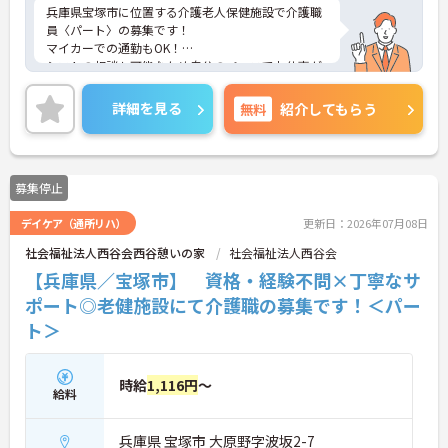
兵庫県宝塚市に位置する介護老人保健施設で介護職
員〈パート〉の募集です！
マイカーでの通勤もOK！
シフトの相談も可能なため自分のペースでお仕事が
できます♪
しっかりとしたフォロー体制で、経験に関わらず安
詳細を見る
無料
紹介してもらう
心してスタートできます。
こちらの求人にご興味がございましたら面接のポイ
ントもお伝えしますので是非ご応募お待ちしており
ます。
募集停止
デイケア（通所リハ）
更新日：2026年07月08日
社会福祉法人西谷会西谷憩いの家
社会福祉法人西谷会
【兵庫県／宝塚市】 資格・経験不問×丁寧なサ
ポート◎老健施設にて介護職の募集です！＜パー
ト＞
時給
1,116円
～
給料
兵庫県 宝塚市 大原野字波坂2-7