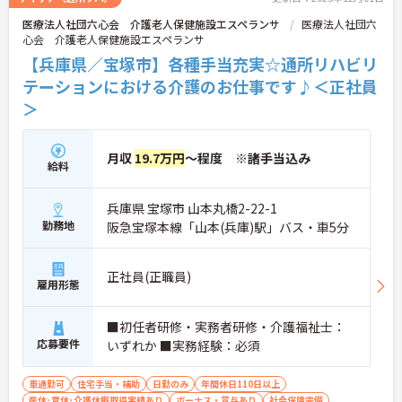
医療法人社団六心会 介護老人保健施設エスペランサ
医療法人社団六
心会 介護老人保健施設エスペランサ
【兵庫県／宝塚市】各種手当充実☆通所リハビリ
テーションにおける介護のお仕事です♪＜正社員
＞
月収
19.7万円
～程度 ※諸手当込み
給料
兵庫県 宝塚市 山本丸橋2-22-1
勤務地
阪急宝塚本線「山本(兵庫)駅」バス・車5分
正社員(正職員)
雇用形態
■初任者研修・実務者研修・介護福祉士：
応募要件
いずれか ■実務経験：必須
車通勤可
住宅手当・補助
日勤のみ
年間休日110日以上
産休･育休･介護休暇取得実績あり
ボーナス・賞与あり
社会保険完備