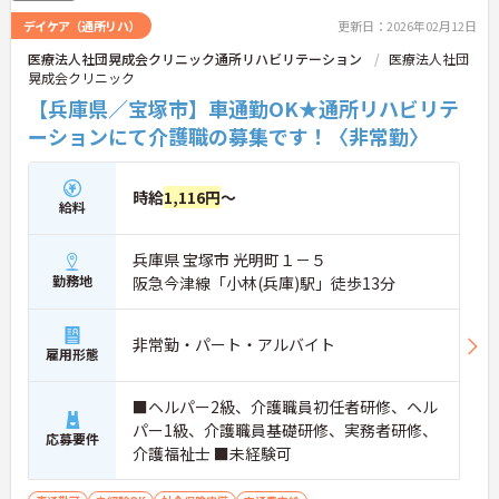
デイケア（通所リハ）
更新日：2026年02月12日
医療法人社団晃成会クリニック通所リハビリテーション
医療法人社団
晃成会クリニック
【兵庫県／宝塚市】車通勤OK★通所リハビリテ
ーションにて介護職の募集です！〈非常勤〉
時給
1,116円
～
給料
兵庫県 宝塚市 光明町１－５
勤務地
阪急今津線「小林(兵庫)駅」徒歩13分
非常勤・パート・アルバイト
雇用形態
■ヘルパー2級、介護職員初任者研修、ヘル
パー1級、介護職員基礎研修、実務者研修、
応募要件
介護福祉士 ■未経験可