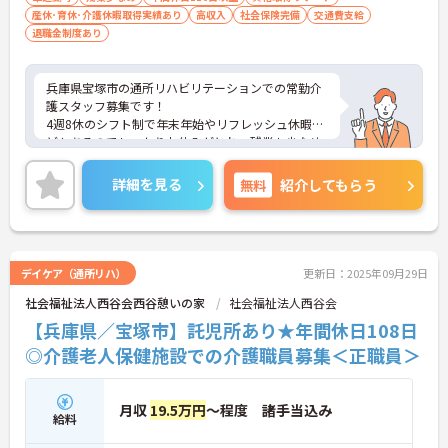
産休･育休･介護休暇取得実績あり
高収入
社会保険完備
交通費支給
退職金制度あり
兵庫県宝塚市の通所リハビリテーションでの常勤介
護スタッフ募集です！
4週8休のシフト制で年末年始やリフレッシュ休暇な
どもあるのでしっかりお休みがとれ、残業も少なめ
ですのでプライベートの予定も立てやすい環境で
す！
詳細を見る
無料
紹介してもらう
ご興味ある方には、面接のポイントなど、さらに詳
細をお話致しますのでお気軽にご相談ください。
デイケア（通所リハ）
更新日：2025年09月29日
社会福祉法人西谷会西谷憩いの家
社会福祉法人西谷会
【兵庫県／宝塚市】託児所あり★年間休日108日
◎介護老人保健施設での介護職員募集＜正職員＞
月収
19.5万円
～程度 諸手当込み
給料