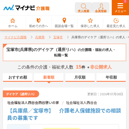
0
0
求人検索
会員登録
メニュー
ホーム
初めての方へ
面談会場一覧
保存した求人
最近見た求人
マイナビ介護職
兵庫県
宝塚市
兵庫県のデイケア（通所リハ）の求人・
宝塚市(兵庫県)のデイケア（通所リハ）
の介護職・福祉の求人・
転職一覧
15
この条件の介護・福祉求人数
非公開求人
件 ＋
おすすめ順
新着順
月収順
年収順
デイケア（通所リハ）
更新日：2026年07月08日
社会福祉法人西谷会西谷憩いの家
社会福祉法人西谷会
【兵庫県／宝塚市】 介護老人保健施設での相談
員の募集です