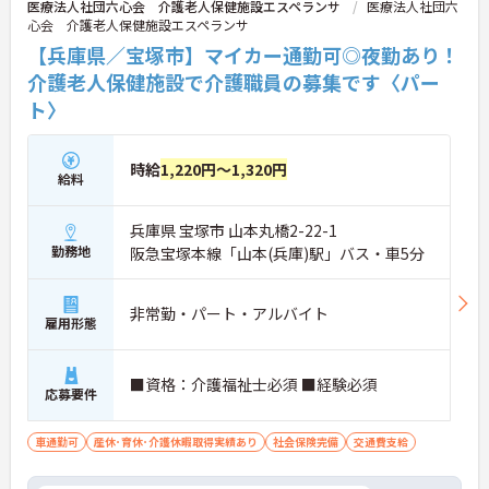
医療法人社団六心会 介護老人保健施設エスペランサ
医療法人社団六
心会 介護老人保健施設エスペランサ
【兵庫県／宝塚市】マイカー通勤可◎夜勤あり！
介護老人保健施設で介護職員の募集です〈パー
ト〉
時給
1,220円～1,320円
給料
兵庫県 宝塚市 山本丸橋2-22-1
勤務地
阪急宝塚本線「山本(兵庫)駅」バス・車5分
非常勤・パート・アルバイト
雇用形態
■資格：介護福祉士必須 ■経験必須
応募要件
車通勤可
産休･育休･介護休暇取得実績あり
社会保険完備
交通費支給