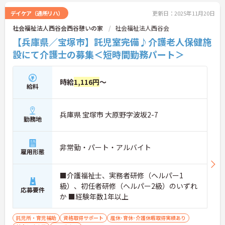
デイケア（通所リハ）
更新日：2025年11月20日
社会福祉法人西谷会西谷憩いの家
社会福祉法人西谷会
【兵庫県／宝塚市】託児室完備♪介護老人保健施
設にて介護士の募集＜短時間勤務パート＞
時給
1,116円
～
給料
兵庫県 宝塚市 大原野字波坂2-7
勤務地
非常勤・パート・アルバイト
雇用形態
■介護福祉士、実務者研修（ヘルパー1
級）、初任者研修（ヘルパー2級）のいずれ
応募要件
か ■経験年数1年以上
託児所・育児補助
資格取得サポート
産休･育休･介護休暇取得実績あり