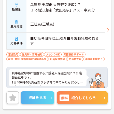
兵庫県 宝塚市 大原野字波坂2-7
勤務地
ＪＲ福知山線「武田尾駅」バス・車20分
正社員(正職員)
雇用形態
■初任者研修以上必須 ■介護職経験のある
応募要件
方
車通勤可
託児所・育児補助
ブランクOK
資格取得サポート
産休･育休･介護休暇取得実績あり
社会保険完備
交通費支給
退職金制度あり
兵庫県宝塚市に位置する介護老人保健施設にて介護
職員募集です。
1日400円の託児所あり♪子育て中のかたも安心して
お勤めいただけます♪
ご興味ある方には、面接対策ポイントなど、さらに
詳細をお話しいたしますのでお気軽にご相談くださ
詳細を見る
無料
紹介してもらう
い。