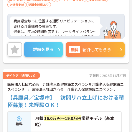
交通費支給
退職金制度あり
兵庫県宝塚市に位置する通所リハビリテーションに
おける介護職員の募集です。
残業は月平均2時間程度です。ワークライフバランス
を保ちながらご勤務いただけます。また、育児休業
の取得実績があり、子育て世代の方も安心してご勤
務いただけます。
詳細を見る
無料
紹介してもらう
ご興味のある方には、面接対策ポイントなど、さら
に詳細をご案内しますのでお気軽にご相談くださ
い！
デイケア（通所リハ）
更新日：2025年11月27日
医療法人社団六心会 介護老人保健施設エスペランサ介護老人保健施設エ
スペランサ
医療法人社団六心会 介護老人保健施設エスペランサ
【兵庫県／宝塚市】 訪問リハ立上げにおける積
極募集！未経験ＯＫ！
月収
16.0万円～19.0万円
常勤モデル（基本
給料
給）