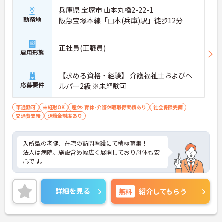
兵庫県 宝塚市 山本丸橋2-22-1
勤務地
阪急宝塚本線「山本(兵庫)駅」徒歩12分
正社員(正職員)
雇用形態
【求める資格・経験】 介護福祉士およびヘ
応募要件
ルパー2級 ※未経験可
車通勤可
未経験OK
産休･育休･介護休暇取得実績あり
社会保険完備
交通費支給
退職金制度あり
入所型の老健、在宅の訪問看護にて積極募集！
法人は病院、施設含め幅広く展開しており母体も安
心です。
詳細を見る
無料
紹介してもらう