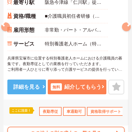
最寄り駅
阪急今津線「仁川駅」徒歩11分
資格/職種
■介護職員初任者研修（ヘルパー2級）以上：いずれか ■実務経験：必須（1年以上）
雇用形態
非常勤・パート・アルバイト
サービス
特別養護老人ホーム（特養）
兵庫県宝塚市に位置する特別養護老人ホームにおける介護職員の募
集です。夜勤専従としての業務を行っていただきます。
ご利用者一人ひとりに寄り添って介護サービスの提供を行っていた
だける方を募集しています。
ご興味のある方には、面接対策ポイントなど、さらに詳細をお話し
いたしますのでお気軽にご相談ください！
詳細を見る
紹介してもらう
無料
ここに注目！
得サポート
研修制度あり
夜勤専従
産休･育休･介護休暇取得実績あり
車通勤可
資格取得サポート
交通