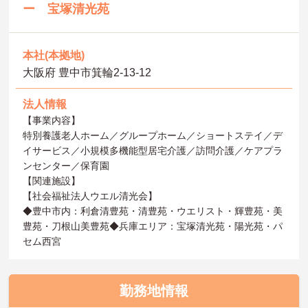
ー 宝塚清光苑
本社(本拠地)
大阪府 豊中市箕輪2-13-12
法人情報
【事業内容】
特別養護老人ホーム／グループホーム／ショートステイ／デ
イサービス／小規模多機能型居宅介護／訪問介護／ケアプラ
ンセンター／保育園
【関連施設】
【社会福祉法人ウエル清光会】
◆豊中市内：利倉清豊苑・清豊苑・ウエリスト・輝豊苑・美
豊苑・刀根山美豊苑◆兵庫エリア：宝塚清光苑・陽光苑・パ
セム西宮
勤務地情報