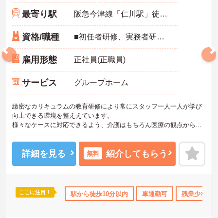
最寄り駅
阪急今津線「仁川駅」徒歩5分
資格/職種
■初任者研修、実務者研修のいずれかをお持ちの方
雇用形態
正社員(正職員)
サービス
グループホーム
緻密なカリキュラムの教育研修により常にスタッフ一人一人が学び
向上できる環境を整ええています。
様々なケースに対応できるよう、介護はもちろん医療の観点からも
知識研修や事例紹介等、年間を通して各サービスのスタッフから幹
部社員まで教育研修を行っています。
ご興味ある方には、面接対策ポイントなど、さらに詳細をお話しい
詳細を見る
紹介してもらう
無料
たしますのでお気軽にご相談ください。
ここに注目！
資格OK
日勤のみ
駅から徒歩10分以内
年間休日110日以上
資格取得サポート
車通勤可
残業少なめ
研