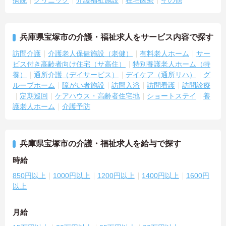
兵庫県宝塚市の介護・福祉求人をサービス内容で探す
訪問介護
介護老人保健施設（老健）
有料老人ホーム
サー
ビス付き高齢者向け住宅（サ高住）
特別養護老人ホーム（特
養）
通所介護（デイサービス）
デイケア（通所リハ）
グ
ループホーム
障がい者施設
訪問入浴
訪問看護
訪問診療
定期巡回
ケアハウス・高齢者住宅地
ショートステイ
養
護老人ホーム
介護予防
兵庫県宝塚市の介護・福祉求人を給与で探す
時給
850円以上
1000円以上
1200円以上
1400円以上
1600円
以上
月給