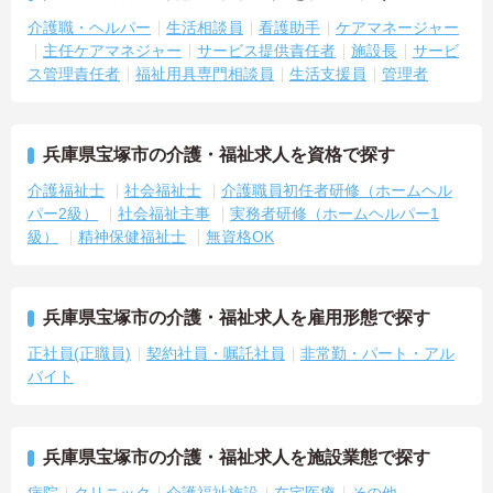
介護職・ヘルパー
生活相談員
看護助手
ケアマネージャー
主任ケアマネジャー
サービス提供責任者
施設長
サービ
ス管理責任者
福祉用具専門相談員
生活支援員
管理者
兵庫県宝塚市の介護・福祉求人を資格で探す
介護福祉士
社会福祉士
介護職員初任者研修（ホームヘル
パー2級）
社会福祉主事
実務者研修（ホームヘルパー1
級）
精神保健福祉士
無資格OK
兵庫県宝塚市の介護・福祉求人を雇用形態で探す
正社員(正職員)
契約社員・嘱託社員
非常勤・パート・アル
バイト
兵庫県宝塚市の介護・福祉求人を施設業態で探す
病院
クリニック
介護福祉施設
在宅医療
その他