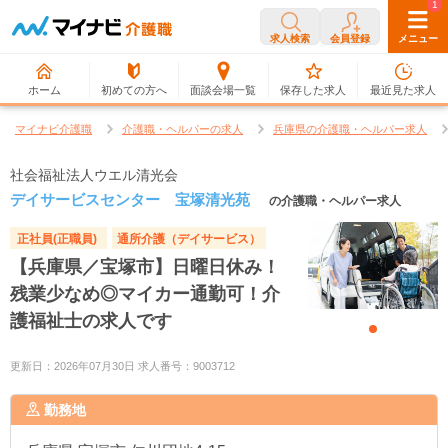
0
1
求人検索
会員登録
メニュー
ホーム
初めての方へ
面談会場一覧
保存した求人
最近見た求人
マイナビ介護職
介護職・ヘルパーの求人
兵庫県の介護職・ヘルパー求人
社会福祉法人ウエル清光会
デイサービスセンター 宝塚清光苑
の介護職・ヘルパー求人
正社員(正職員)
通所介護（デイサービス）
【兵庫県／宝塚市】日曜日休み！
残業少なめ◎マイカー通勤可！介
護福祉士の求人です
更新日：2026年07月30日 求人番号：9003712
勤務地