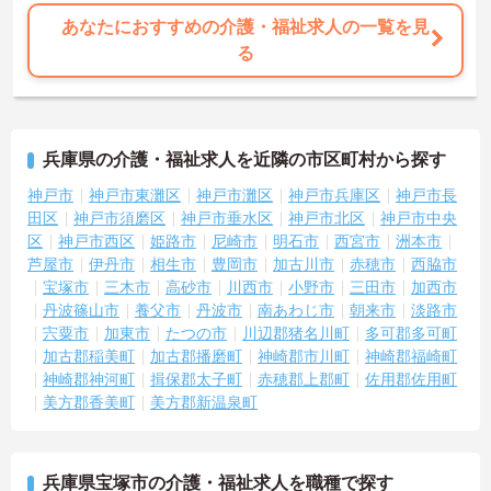
あなたにおすすめの介護・福祉求人の一覧を見
る
兵庫県の介護・福祉求人を近隣の市区町村から探す
神戸市
神戸市東灘区
神戸市灘区
神戸市兵庫区
神戸市長
田区
神戸市須磨区
神戸市垂水区
神戸市北区
神戸市中央
区
神戸市西区
姫路市
尼崎市
明石市
西宮市
洲本市
芦屋市
伊丹市
相生市
豊岡市
加古川市
赤穂市
西脇市
宝塚市
三木市
高砂市
川西市
小野市
三田市
加西市
丹波篠山市
養父市
丹波市
南あわじ市
朝来市
淡路市
宍粟市
加東市
たつの市
川辺郡猪名川町
多可郡多可町
加古郡稲美町
加古郡播磨町
神崎郡市川町
神崎郡福崎町
神崎郡神河町
揖保郡太子町
赤穂郡上郡町
佐用郡佐用町
美方郡香美町
美方郡新温泉町
兵庫県宝塚市の介護・福祉求人を職種で探す