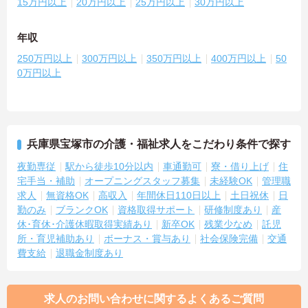
15万円以上
20万円以上
25万円以上
30万円以上
年収
250万円以上
300万円以上
350万円以上
400万円以上
50
0万円以上
兵庫県宝塚市の介護・福祉求人をこだわり条件で探す
夜勤専従
駅から徒歩10分以内
車通勤可
寮・借り上げ
住
宅手当・補助
オープニングスタッフ募集
未経験OK
管理職
求人
無資格OK
高収入
年間休日110日以上
土日祝休
日
勤のみ
ブランクOK
資格取得サポート
研修制度あり
産
休･育休･介護休暇取得実績あり
新卒OK
残業少なめ
託児
所・育児補助あり
ボーナス・賞与あり
社会保険完備
交通
費支給
退職金制度あり
求人のお問い合わせに関するよくあるご質問