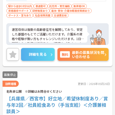
駅から徒歩10分以内
車通勤可
託児所・育児補助
無資格OK
資格取得サポート
研修制度あり
産休･育休･介護休暇取得実績あり
ボーナス・賞与あり
社会保険完備
交通費支給
運営母体は複数の高齢者住宅を展開しており、安定
した基盤のもとでご活躍いただけます。介護系の資
格や経験が無い方もチャレンジいただけます。1日4
時間からの勤務が相談でき、ご家庭やプライベート
との両立もしやすい環境です。賞与（年2回、諸条件
最新の募集状況を問
あり）や昇給の実績もあり、あなたの頑張りがしっ
詳細を見る
無料
い合わせる
かりと評価されます。無料の社員給食（1日1食）
や、育休からの復職をサポートする育児給付金+
（プラス）制度（最大10万円）、資格取得支援制度
（最大10万円補助）など、福利厚生も充実していま
募集停止
す。社内研修やキャリアパス制度も整っており、ス
キルアップを目指したい方にも最適です。ご興味の
訪問看護
更新日：2026年05月26日
ある方には、面接対策ポイントなど、さらに詳細を
お話ししますのでお気軽にご相談ください！
名称非公開 ※詳細はお問合せください
【兵庫県／西宮市】好立地／希望休制度あり／賞
与年2回／社員給食あり（手当支給）＜介護兼相
談員＞