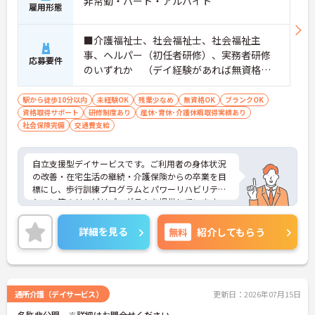
非常勤・パート・アルバイト
雇用形態
■介護福祉士、社会福祉士、社会福祉主
事、ヘルパー（初任者研修）、実務者研修
応募要件
のいずれか （デイ経験があれば無資格の
応募可） ※現場未経験・ブランクOK、土日
祝の勤務が可能な方優遇 ■普通自動車運転
駅から徒歩10分以内
未経験OK
残業少なめ
無資格OK
ブランクOK
資格取得サポート
免許（ペーパー不可）
研修制度あり
産休･育休･介護休暇取得実績あり
社会保険完備
交通費支給
自立支援型デイサービスです。ご利用者の身体状況
の改善・在宅生活の継続・介護保険からの卒業を目
標にし、歩行訓練プログラムとパワーリハビリテー
ション等のリハビリプログラムを提供しています。
入社時はもちろん、定期的に研修を行い、スキルア
ップを目指せます。日勤のみ、週1日～の勤務が相談
詳細を見る
無料
紹介してもらう
できます。
ご興味のある方には、面接対策ポイントなど、さら
に詳細をお話しいたしますのでお気軽にご相談くだ
さい！
通所介護（デイサービス）
更新日：2026年07月15日
名称非公開 ※詳細はお問合せください