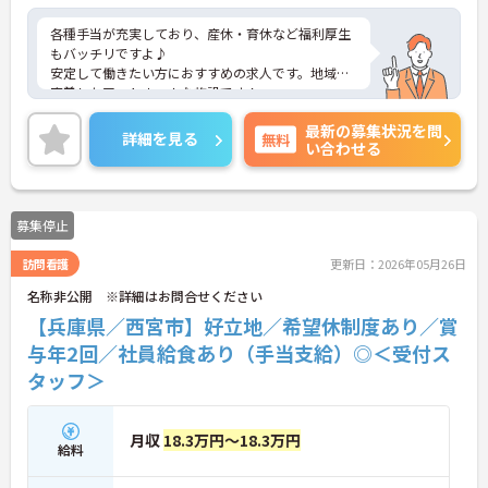
各種手当が充実しており、産休・育休など福利厚生
もバッチリですよ♪
安定して働きたい方におすすめの求人です。地域に
密着したアットホームな施設です！
アットホームで居心地の良い職場なのですぐに馴染
最新の募集状況を問
めますよ♪
詳細を見る
無料
い合わせる
ご興味をお持ちの方はまずマイナビまでお問い合わ
せください！
募集停止
訪問看護
更新日：2026年05月26日
名称非公開 ※詳細はお問合せください
【兵庫県／西宮市】好立地／希望休制度あり／賞
与年2回／社員給食あり（手当支給）◎＜受付ス
タッフ＞
月収
18.3万円～18.3万円
給料