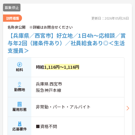
っており、スキルアップを目指したい方にも最適で
募集停止
す。ご興味のある方には、面接対策ポイントなど、
さらに詳細をお話ししますのでお気軽にご相談くだ
訪問看護
更新日：2026年05月26日
さい！
名称非公開 ※詳細はお問合せください
【兵庫県／西宮市】好立地／1日4h～応相談／賞
与年2回（諸条件あり）／社員給食あり◎＜生活
支援員＞
時給
1,116円～1,116円
給料
兵庫県 西宮市
勤務地
阪急神戸本線
非常勤・パート・アルバイト
雇用形態
■資格不問
応募要件