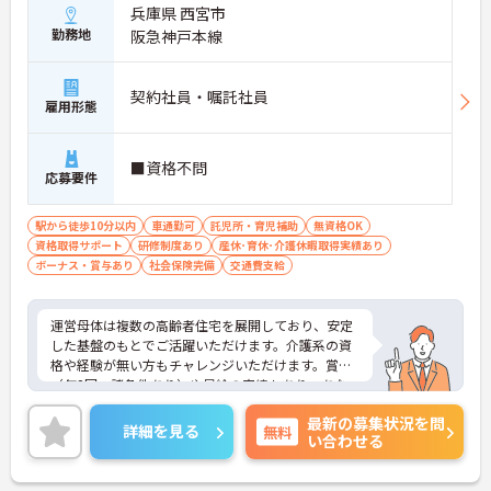
兵庫県 西宮市
勤務地
阪急神戸本線
契約社員・嘱託社員
雇用形態
■資格不問
応募要件
駅から徒歩10分以内
車通勤可
託児所・育児補助
無資格OK
資格取得サポート
研修制度あり
産休･育休･介護休暇取得実績あり
ボーナス・賞与あり
社会保険完備
交通費支給
運営母体は複数の高齢者住宅を展開しており、安定
した基盤のもとでご活躍いただけます。介護系の資
格や経験が無い方もチャレンジいただけます。賞与
（年2回、諸条件あり）や昇給の実績もあり、あな
たの頑張りがしっかりと評価されます。無料の社員
最新の募集状況を問
給食（1日1食）や、育休からの復職をサポートする
詳細を見る
無料
い合わせる
育児給付金+（プラス）制度（最大10万円）、資格
取得支援制度（最大10万円補助）など、福利厚生も
充実しています。社内研修やキャリアパス制度も整