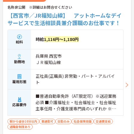
名称非公開 ※詳細はお問合せください
【西宮市／JR福知山線】 アットホームなデイ
サービスで生活相談員兼介護職のお仕事です！
時給
1,116円～1,180円
給料
兵庫県 西宮市
勤務地
ＪＲ福知山線
正社員(正職員) 非常勤・パート・アルバイ
雇用形態
ト
■普通自動車免許（AT限定可）※送迎業務
必須 ■介護福祉士・社会福祉士・社会福祉
応募要件
主事任用・介護支援専門員のいずれか ※非
常勤の方は週1日以上勤務できる方
駅から徒歩10分以内
車通勤可
日勤のみ
社会保険完備
交通費支給
退職金制度あり