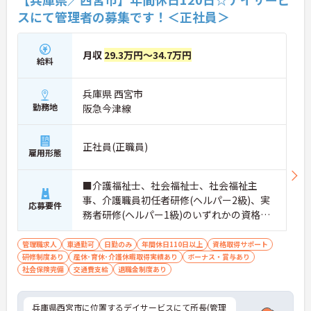
スにて管理者の募集です！＜正社員＞
月収
29.3万円～34.7万円
給料
兵庫県 西宮市
勤務地
阪急今津線
正社員(正職員)
雇用形態
■介護福祉士、社会福祉士、社会福祉主
事、介護職員初任者研修(ヘルパー2級)、実
応募要件
務者研修(ヘルパー1級)のいずれかの資格必
須 ■普通自動車運転免許：必須 ■経験：必
須
管理職求人
車通勤可
日勤のみ
年間休日110日以上
資格取得サポート
研修制度あり
産休･育休･介護休暇取得実績あり
ボーナス・賞与あり
社会保険完備
交通費支給
退職金制度あり
兵庫県西宮市に位置するデイサービスにて所長(管理