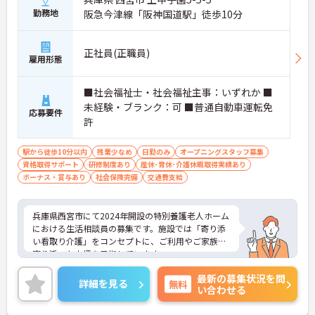
勤務地
阪急今津線「阪神国道駅」徒歩10分
正社員(正職員)
雇用形態
■社会福祉士・社会福祉主事：いずれか ■
未経験・ブランク：可 ■普通自動車運転免
応募要件
許
駅から徒歩10分以内
残業少なめ
日勤のみ
オープニングスタッフ募集
資格取得サポート
研修制度あり
産休･育休･介護休暇取得実績あり
ボーナス・賞与あり
社会保険完備
交通費支給
兵庫県西宮市にて2024年開設の特別養護老人ホーム
における生活相談員の募集です。施設では「寄り添
い看取り介護」をコンセプトに、ご利用やご家族に
寄り添った支援を目指しています。
研修制度があり、業務に不安がある方でも安心して
最新の募集状況を問
ご勤務いただけます。また、昇給・賞与制度があ
詳細を見る
無料
い合わせる
り、頑張りがきちんと評価される職場です。
ご興味のある方には、面接対策ポイントなど、さら