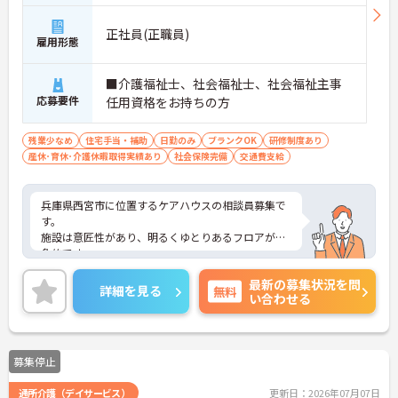
正社員(正職員)
雇用形態
■介護福祉士、社会福祉士、社会福祉主事
応募要件
任用資格をお持ちの方
残業少なめ
住宅手当・補助
日勤のみ
ブランクOK
研修制度あり
産休･育休･介護休暇取得実績あり
社会保険完備
交通費支給
兵庫県西宮市に位置するケアハウスの相談員募集で
す。
施設は意匠性があり、明るくゆとりあるフロアが印
象的です。
80名の特別養護老人ホームに併設する形で20名のケ
最新の募集状況を問
アハウスを運営しております。
詳細を見る
無料
い合わせる
ケアハウス入居者は比較的軽度な方が多く、ご自身
で余暇を過ごされています。
業界経験があればOK。ご興味がある方は是非一度マ
イナビまでお問い合わせください。さらに詳細など
募集停止
お伝えします！
通所介護（デイサービス）
更新日：2026年07月07日