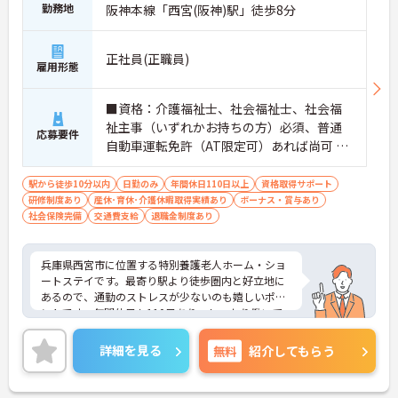
勤務地
阪神本線「西宮(阪神)駅」徒歩8分
正社員(正職員)
雇用形態
■資格：介護福祉士、社会福祉士、社会福
祉主事（いずれかお持ちの方）必須、普通
応募要件
自動車運転免許（AT限定可）あれば尚可 ■
経験：業務経験必須
駅から徒歩10分以内
日勤のみ
年間休日110日以上
資格取得サポート
研修制度あり
産休･育休･介護休暇取得実績あり
ボーナス・賞与あり
社会保険完備
交通費支給
退職金制度あり
兵庫県西宮市に位置する特別養護老人ホーム・ショ
ートステイです。最寄り駅より徒歩圏内と好立地に
あるので、通勤のストレスが少ないのも嬉しいポイ
ントです。年間休日も110日あり、しっかり働いて
しっかり休める、社員にとって理想の働き方を実現
できます。ご興味をお持ちの方はお気軽にお問い合
詳細を見る
無料
紹介してもらう
わせください。