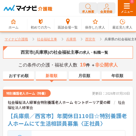
0
0
求人検索
会員登録
メニュー
ホーム
初めての方へ
面談会場一覧
保存した求人
最近見た求人
マイナビ介護職
社会福祉主事
兵庫県
西宮市
兵庫県の社会福祉主
西宮市(兵庫県)の社会福祉主事
の求人・転職一覧
19
この条件の介護・福祉求人数
非公開求人
件 ＋
おすすめ順
新着順
月収順
年収順
特別養護老人ホーム（特養）
更新日：2026年07月30日
社会福祉法人緑峯会特別養護老人ホーム セントポーリア愛の郷
社会
福祉法人緑峯会
【兵庫県／西宮市】年間休日110日☆特別養護老
人ホームにて生活相談員募集〈正社員〉