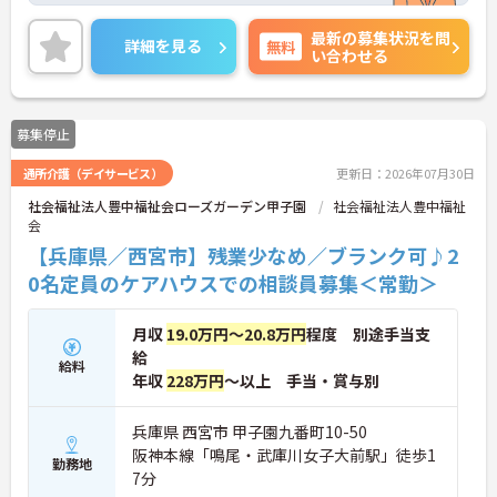
ションアップにつながります♪
最新の募集状況を問
ご興味のある方には、面接対策ポイントなど、さら
詳細を見る
無料
い合わせる
に詳細をご案内しますのでお気軽にご相談くださ
い！
募集停止
通所介護（デイサービス）
更新日：2026年07月30日
社会福祉法人豊中福祉会ローズガーデン甲子園
社会福祉法人豊中福祉
会
【兵庫県／西宮市】残業少なめ／ブランク可♪2
0名定員のケアハウスでの相談員募集＜常勤＞
月収
19.0万円～20.8万円
程度 別途手当支
給
給料
年収
228万円
～以上 手当・賞与別
兵庫県 西宮市 甲子園九番町10-50
阪神本線「鳴尾・武庫川女子大前駅」徒歩1
勤務地
7分