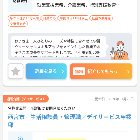
応募要件
就業支援業務、介護業務、特別支援教育な
ど）■児童発達支援管理責任者研修受講者
駅から徒歩10分以内
日勤のみ
年間休日110日以上
社会保険完備
交通費支給
お子さま一人ひとりのニーズや特性に合わせて学習
やソーシャルスキルアップをメインとした授業でお
子さまの成長をサポートをします。「利用者8,000
名以上、全国100教室以上」と多くの指導実績を通
して培ったノウハウもあり、満足度の高いサービス
の提供とともに、自身の療育分野でのスキル向上も
詳細を見る
無料
紹介してもらう
目指せます。年間休日は120日前後とプライベート
との両立もしやすいです。
ご興味のある方はお気軽にお問い合わせ下さい。さ
らに詳細などお伝えします！
通所介護（デイサービス）
更新日：2026年01月20日
名称非公開 ※詳細はお問合せください
西宮市／生活相談員・管理職／デイサービス甲桜
邸