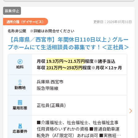
に詳細をお話しいたしますのでお気軽にご相談くだ
さい！
募集停止
通所介護（デイサービス）
更新日：2026年07月31日
名称非公開 ※詳細はお問合せください
【兵庫県／西宮市】年間休日110日以上♪グルー
プホームにて生活相談員の募集です！＜正社員＞
月収
19.3万円～21.5万円
程度※諸手当込
給料
年収
231万円～258万円
程度※月収×12ヶ月
兵庫県 西宮市
勤務地
阪急甲陽線
正社員(正職員)
雇用形態
■介護福祉士、社会福祉士、社会福祉主事
任用資格のいずれかの資格 ■普通自動車運
応募要件
転免許（AT限定可）あれば尚可 ■実務経験