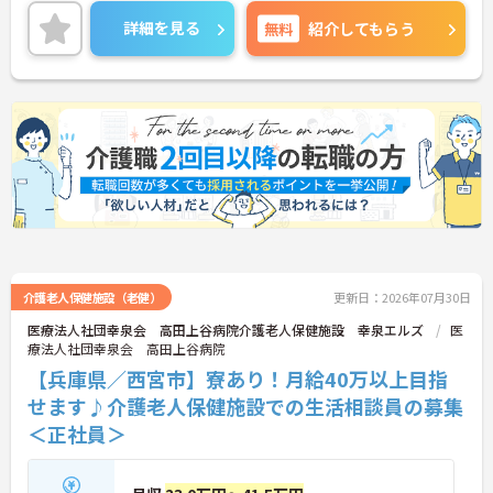
います。
昇給や賞与制度があり頑張りが評価されてしっかり
詳細を見る
無料
紹介してもらう
と職員に還元されます。
ご興味のある方には、面接対策ポイントなど、さら
に詳細をお話しいたしますのでお気軽にご相談くだ
さい！
介護老人保健施設（老健）
更新日：2026年07月30日
医療法人社団幸泉会 高田上谷病院介護老人保健施設 幸泉エルズ
医
療法人社団幸泉会 高田上谷病院
【兵庫県／西宮市】寮あり！月給40万以上目指
せます♪介護老人保健施設での生活相談員の募集
＜正社員＞