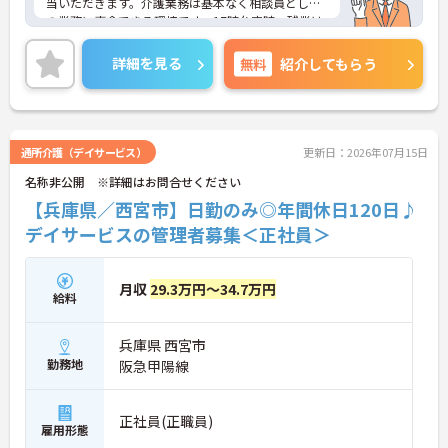
当いただきます。介護業務は基本なく相談員として
の業務に専念できる環境です。17時台定時、残業は
月平均5時間程度と少なく、プライベートの時間も
確保しやすいです。ご興味のある方には、面接対策
詳細を見る
無料
紹介してもらう
ポイントなど、さらに詳細をお話ししますのでお気
軽にご相談ください！
通所介護（デイサービス）
更新日：2026年07月15日
名称非公開 ※詳細はお問合せください
【兵庫県／西宮市】日勤のみ◎年間休日120日♪
デイサービスの管理者募集＜正社員＞
月収
29.3万円～34.7万円
給料
兵庫県 西宮市
勤務地
阪急甲陽線
正社員(正職員)
雇用形態