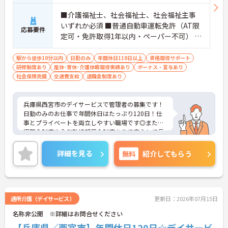
■介護福祉士、社会福祉士、社会福祉主事
いずれか必須 ■普通自動車運転免許（AT限
応募要件
定可・免許取得1年以内・ペーパー不可） ■
経験必須
駅から徒歩10分以内
日勤のみ
年間休日110日以上
資格取得サポート
研修制度あり
産休･育休･介護休暇取得実績あり
ボーナス・賞与あり
社会保険完備
交通費支給
退職金制度あり
兵庫県西宮市のデイサービスで管理者の募集です！
日勤のみのお仕事で年間休日はたっぷり120日！仕
事とプライベートを両立しやすい職場です◎また、
退職金制度や永年勤続報奨金制度ありで安心して長
く働きやすい環境が整っています♪ご興味のある方
は面接ポイントをお伝えしますので、お気軽にご相
詳細を見る
無料
紹介してもらう
談ください！
通所介護（デイサービス）
更新日：2026年07月15日
名称非公開 ※詳細はお問合せください
【兵庫県／西宮市】年間休日120日☆デイサービ