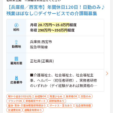
【兵庫県／西宮市】年間休日120日！日勤のみ♪
残業ほぼなし◎デイサービスでの介護職募集
月収
20.7万円～25.0万円
程度
給料
年収
290万円～350万円
程度
兵庫県 西宮市
勤務地
阪急甲陽線
正社員(正職員)
雇用形態
■介護福祉士、社会福祉士、社会福祉主
事、ヘルパー（初任者研修）、実務者研修
応募要件
のいずれか（デイ経験があれば無資格の応
募可） ※現場未経験・ブランクOK、土日祝
の勤務が可能な方優遇 ■普通自動車運転免
駅から徒歩10分以内
未経験OK
残業少なめ
無資格OK
日勤のみ
ブランクOK
資格取得サポート
許（ペーパー不可）
研修制度あり
産休･育休･介護休暇取得実績あり
ボーナス・賞与あり
社会保険完備
交通費支給
退職金制度あり