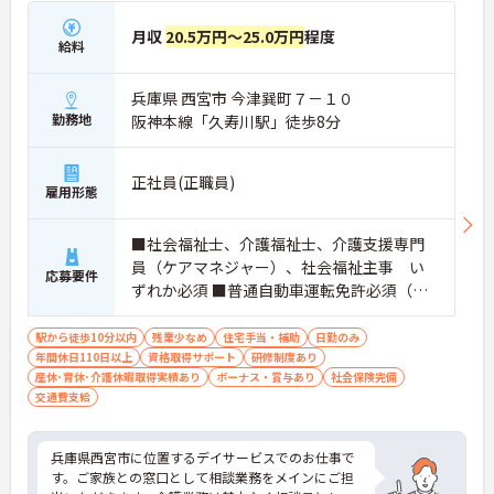
月収
20.5万円～25.0万円
程度
給料
兵庫県 西宮市 今津巽町７－１０
勤務地
阪神本線「久寿川駅」徒歩8分
正社員(正職員)
雇用形態
■社会福祉士、介護福祉士、介護支援専門
員（ケアマネジャー）、社会福祉主事 い
応募要件
ずれか必須 ■普通自動車運転免許必須（Ａ
Ｔ限定可）
駅から徒歩10分以内
残業少なめ
住宅手当・補助
日勤のみ
年間休日110日以上
資格取得サポート
研修制度あり
産休･育休･介護休暇取得実績あり
ボーナス・賞与あり
社会保険完備
交通費支給
兵庫県西宮市に位置するデイサービスでのお仕事で
す。ご家族との窓口として相談業務をメインにご担