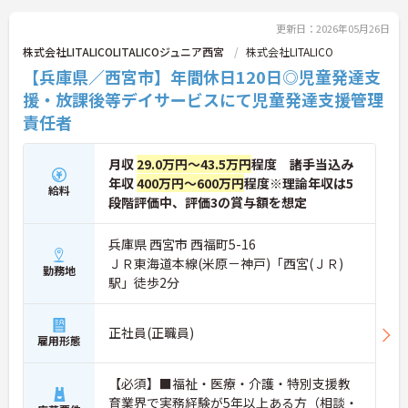
更新日：2026年05月26日
株式会社LITALICOLITALICOジュニア西宮
株式会社LITALICO
【兵庫県／西宮市】年間休日120日◎児童発達支
援・放課後等デイサービスにて児童発達支援管理
責任者
月収
29.0万円～43.5万円
程度 諸手当込み
年収
400万円～600万円
程度※理論年収は5
給料
段階評価中、評価3の賞与額を想定
兵庫県 西宮市 西福町5-16
ＪＲ東海道本線(米原－神戸)「西宮(ＪＲ)
勤務地
駅」徒歩2分
正社員(正職員)
雇用形態
【必須】■福祉・医療・介護・特別支援教
育業界で実務経験が5年以上ある方（相談・