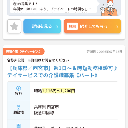
者)の募集です！
年間休日は120日あり、プライベートの時間もしっ
かり充実させることができます。昇給・賞与制度や
各種手当整っており、長く働ける環境がございま
す。
詳細を見る
無料
紹介してもらう
ご興味のある方には、面接対策ポイントなど、さら
に詳細をご案内しますのでお気軽にご相談くださ
い！
通所介護（デイサービス）
更新日：2026年07月15日
名称非公開 ※詳細はお問合せください
【兵庫県／西宮市】週1日～＆時短勤務相談可♪
デイサービスでの介護職募集《パート》
時給
1,116円～1,200円
給料
兵庫県 西宮市
勤務地
阪急甲陽線