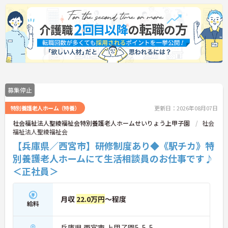
募集停止
特別養護老人ホーム（特養）
更新日：2026年08月07日
社会福祉法人聖綾福祉会特別養護老人ホームせいりょう上甲子園
社会
福祉法人聖綾福祉会
【兵庫県／西宮市】研修制度あり◆《駅チカ》特
別養護老人ホームにて生活相談員のお仕事です♪
＜正社員＞
月収
22.0万円
～程度
給料
兵庫県 西宮市 上甲子園5-5-5