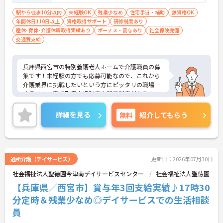
駅から徒歩10分以内
未経験OK
残業少なめ
住宅手当・補助
無資格OK
年間休日110日以上
資格取得サポート
研修制度あり
産休･育休･介護休暇取得実績あり
ボーナス・賞与あり
社会保険完備
交通費支給
兵庫県西宮市の特別養護老人ホームで介護職員の募
集です！未経験の方でも応募可能なので、これから
介護業界に挑戦したいという方にピッタリの職場で
す◎また、資格取得支援制度や研修制度があるの
で、働きながらスキルアップも目指せます♪ご興味
のある方は、面接ポイントをお伝えしますので、お
詳細を見る
無料
紹介してもらう
気軽にご連絡ください。
通所介護（デイサービス）
更新日：2026年07月30日
社会福祉法人聖徳園今津南デイサービスセンター
社会福祉法人聖徳園
【兵庫県／西宮市】賞与年3回支給実績♪17時30
分定時＆残業少なめ◎デイサービスでの生活相談
員