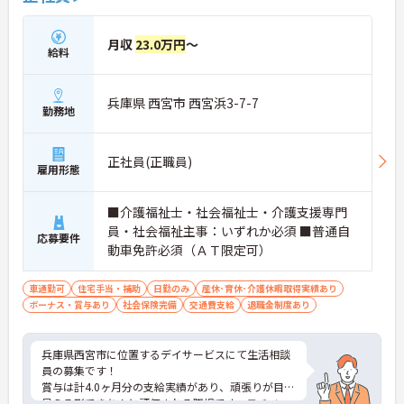
月収
23.0万円
～
給料
兵庫県 西宮市 西宮浜3-7-7
勤務地
正社員(正職員)
雇用形態
■介護福祉士・社会福祉士・介護支援専門
員・社会福祉主事：いずれか必須 ■普通自
応募要件
動車免許必須（ＡＴ限定可）
車通勤可
住宅手当・補助
日勤のみ
産休･育休･介護休暇取得実績あり
ボーナス・賞与あり
社会保険完備
交通費支給
退職金制度あり
兵庫県西宮市に位置するデイサービスにて生活相談
員の募集です！
賞与は計4.0ヶ月分の支給実績があり、頑張りが目に
見える形できちんと評価される職場です。モチベー