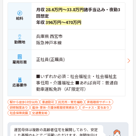
月収
28.6万円～33.8万円
諸手当込み・夜勤3
回想定
給料
年収
396万円～470万円
兵庫県 西宮市
勤務地
阪急神戸本線
正社員(正職員)
雇用形態
■いずれか必須：社会福祉士・社会福祉主
事任用・介護福祉士 ■あれば尚可：普通自
応募要件
動車運転免許（AT限定可）
駅から徒歩10分以内
車通勤可
託児所・育児補助
資格取得サポート
研修制度あり
産休･育休･介護休暇取得実績あり
ボーナス・賞与あり
社会保険完備
交通費支給
運営母体は複数の高齢者住宅を展開しており、安定
した基盤のもとでご活躍いただけます。年間休日は