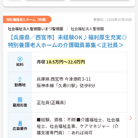
特別養護老人ホーム（特養）
更新日：2026年07月30日
社会福祉法人聖徳園いまづ聖徳園
社会福祉法人聖徳園
【兵庫県／西宮市】未経験OK♪福利厚生充実◎
特別養護老人ホームの介護職員募集＜正社員＞
月収
18.5万円～22.0万円
給料
兵庫県 西宮市 今津港町3-11
勤務地
阪神本線「久寿川駅」徒歩8分
正社員(正職員)
雇用形態
■経験、資格：不問 ■介護福祉士、社会福
祉士、社会福祉主事、ケアマネジャー（介
応募要件
護支援専門員）：あれば尚可