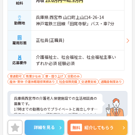
月収
23.0万円～41.5万円
給料
兵庫県 西宮市 山口町上山口4-26-14
勤務地
神戸電鉄三田線「田尾寺駅」バス・車7分
正社員(正職員)
雇用形態
介護福祉士、社会福祉士、社会福祉主事い
応募要件
ずれか必須 経験必須
車通勤可
残業少なめ
寮・借り上げ
日勤のみ
産休･育休･介護休暇取得実績あり
社会保険完備
交通費支給
退職金制度あり
兵庫県西宮市の介護老人保健施設での生活相談員の
募集です。
17時までの勤務なのでプライベートと両立しやすい
環境です。マイカー通勤可能なので通勤もらくらく
快適♪
ご興味のある方は、面接のポイントをお伝えします
詳細を見る
無料
紹介してもらう
のでお気軽にお問い合せください。