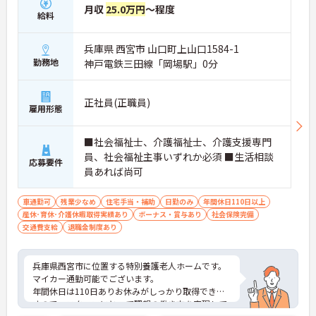
月収
25.0万円
～程度
給料
兵庫県 西宮市 山口町上山口1584-1
勤務地
神戸電鉄三田線「岡場駅」0分
正社員(正職員)
雇用形態
■社会福祉士、介護福祉士、介護支援専門
員、社会福祉主事いずれか必須 ■生活相談
応募要件
員あれば尚可
車通勤可
残業少なめ
住宅手当・補助
日勤のみ
年間休日110日以上
産休･育休･介護休暇取得実績あり
ボーナス・賞与あり
社会保険完備
交通費支給
退職金制度あり
兵庫県西宮市に位置する特別養護老人ホームです。
マイカー通勤可能でございます。
年間休日は110日ありお休みがしっかり取得できま
すので、スタッフにとって理想の働き方を実現して