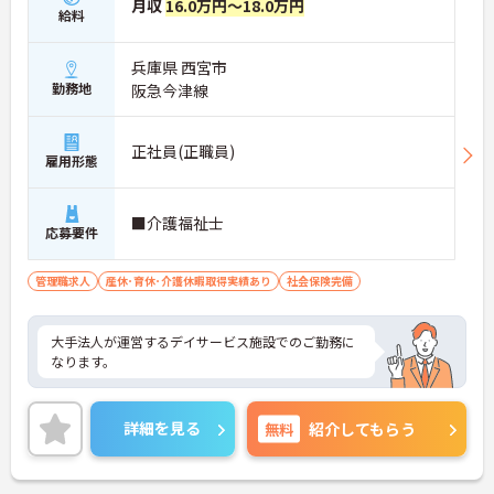
月収
16.0万円～18.0万円
給料
兵庫県 西宮市
勤務地
阪急今津線
正社員(正職員)
雇用形態
■介護福祉士
応募要件
管理職求人
産休･育休･介護休暇取得実績あり
社会保険完備
大手法人が運営するデイサービス施設でのご勤務に
なります。
詳細を見る
無料
紹介してもらう