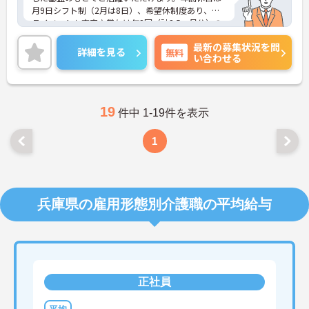
月9日シフト制（2月は8日）、希望休制度あり、プ
ライベートも充実♪賞与は年2回（計2.5ヶ月分）の
実績があり、頑張りが評価される環境です。社員給
最新の募集状況を問
食（食事補助手当5,600円支給）や育児給付金制度
詳細を見る
無料
い合わせる
（最大10万円支給）など、福利厚生も魅力。社内研
修や資格取得支援制度（対象資格の取得費用を最大
10万円まで補助）も整っており、スキルアップを目
指せます。ご興味のある方には、面接対策ポイント
など、さらに詳細をお話ししますのでお気軽にご相
19
件中 1-19件を表示
談ください！
1
兵庫県の雇用形態別介護職の平均給与
正社員