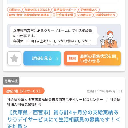
のある方
日勤のみ
年間休日110日以上
資格取得サポート
研修制度あり
産休･育休･介護休暇取得実績あり
社会保険完備
交通費支給
退職金制度あり
兵庫県西宮市にあるグループホームにて生活相談員
のお仕事です。
年間休日110日以上あり、しっかり働いてしっかり
休める、社員にとって理想の働き方を実現できます
♪
最新の募集状況を問
ご興味ある方には、面接対策ポイントなど、さらに
詳細を見る
無料
い合わせる
詳細をお話しいたしますのでお気軽にご相談くださ
い。
募集停止
通所介護（デイサービス）
更新日：2026年07月30日
社会福祉法人明石恵泉福祉会恵泉西宮浜デイサービスセンター
社会福
祉法人明石恵泉福祉会
【兵庫県／西宮市】賞与計4ヶ月分の支給実績あ
り◎デイサービスにて生活相談員の募集です！＜
正社員＞