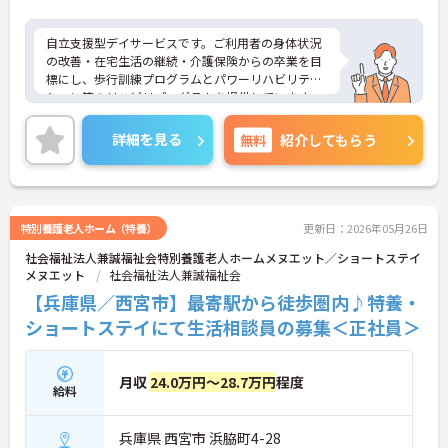
自立支援型デイサービスです。ご利用者の身体状況
の改善・在宅生活の継続・介護保険からの卒業を目
標にし、歩行訓練プログラムとパワーリハビリテー
ション等のリハビリプログラムを提供しています。
入社時はもちろん、定期的に研修を行い、スキルア
ップを目指せます。日勤のみ、希望休も月3日取得可
詳細を見る
無料
紹介してもらう
能です♪
ご興味のある方には、面接対策ポイントなど、さら
に詳細をお話しいたしますのでお気軽にご相談くだ
さい！
特別養護老人ホーム（特養）
更新日：2026年05月26日
社会福祉法人兼誠福祉会特別養護老人ホームメヌエット／ショートステイ
メヌエット
社会福祉法人兼誠福祉会
【兵庫県／西宮市】最寄駅から徒歩圏内♪特養・
ショートステイにて生活相談員の募集＜正社員＞
月収
24.0万円～28.7万円
程度
給料
兵庫県 西宮市 浜脇町4-28