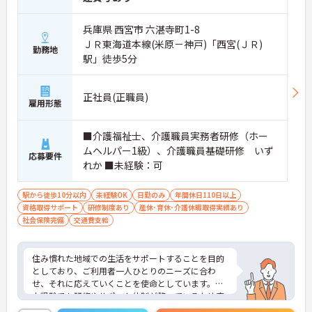
兵庫県 西宮市 六湛寺町1-8
ＪＲ東海道本線(米原－神戸)「西宮(ＪＲ)
勤務地
駅」徒歩5分
正社員(正職員)
雇用形態
■介護福祉士、介護職員実務者研修（ホー
ムヘルパー1級）、介護職員基礎研修 いず
応募要件
れか ■未経験：可
駅から徒歩10分以内
未経験OK
日勤のみ
年間休日110日以上
資格取得サポート
研修制度あり
産休･育休･介護休暇取得実績あり
社会保険完備
交通費支給
住み慣れた地域での生活をサポートすることを目的
としており、ご利用者一人ひとりのニーズに合わ
せ、それに応えていくことを使命としています。
未経験でも研修やサポート体制が整っているため安
心して就業できます。また、年間休日111日、日勤