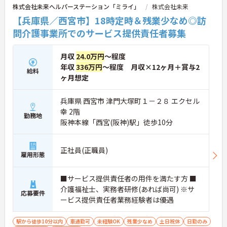
株式会社未来へルパーステーション「ミライ」
株式会社未来
【兵庫県／西宮市】18時定時＆残業少なめ◎訪
問介護事業所でのサービス提供責任者募集
月収
24.0万円
～程度
年収
336万円
～程度 月収×12ヶ月＋賞与2
給料
ヶ月想定
兵庫県 西宮市 津門大塚町１－２８ エクセル
幸 2階
勤務地
阪神本線「西宮(阪神)駅」徒歩10分
正社員(正職員)
雇用形態
■サービス提供責任者の用件を満たす方 ■
介護福祉士、実務者研修(あれば尚可) ※サ
応募要件
ービス提供責任者業務経験者は優遇
駅から徒歩10分以内
車通勤可
未経験OK
残業少なめ
土日祝休
日勤のみ