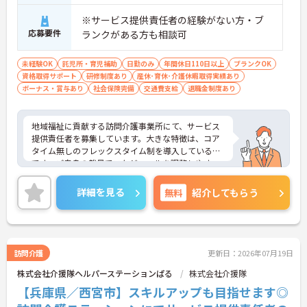
※サービス提供責任者の経験がない方・ブ
応募要件
ランクがある方も相談可
未経験OK
託児所・育児補助
日勤のみ
年間休日110日以上
ブランクOK
資格取得サポート
研修制度あり
産休･育休･介護休暇取得実績あり
ボーナス・賞与あり
社会保険完備
交通費支給
退職金制度あり
地域福祉に貢献する訪問介護事業所にて、サービス
提供責任者を募集しています。大きな特徴は、コア
タイム無しのフレックスタイム制を導入している点
です。ご自身の裁量でスケジュールを調整しやす
く、直行直帰も交えながら柔軟に働くことができま
す。待遇面では2026年6月の給与アップが実現して
詳細を見る
無料
紹介してもらう
おり、大手グループならではの共済会制度（医療費
補助等）や保育手当など、生活を支える福利厚生が
充実しています。訪問介護の経験があればサ責未経
験の方も相談可能で、指導育成力や調整力を磨ける
環境です。資格取得支援制度や75歳までの再雇用制
訪問介護
更新日：2026年07月19日
度もあり、ライフステージに応じた無理のないペー
株式会社介援隊ヘルパーステーションぱる
株式会社介援隊
スで、着実にステップアップを図れる基盤が整って
います。
【兵庫県／西宮市】スキルアップも目指せます◎