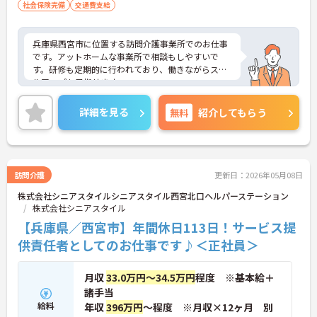
社会保険完備
交通費支給
兵庫県西宮市に位置する訪問介護事業所でのお仕事
です。アットホームな事業所で相談もしやすいで
す。研修も定期的に行われており、働きながらスキ
ルアップも目指せます。
ご興味のある方には、面接対策ポイントなど、さら
に詳細をお話しいたしますのでお気軽にご相談くだ
詳細を見る
無料
紹介してもらう
さい！
訪問介護
更新日：2026年05月08日
株式会社シニアスタイルシニアスタイル西宮北口ヘルパーステーション
株式会社シニアスタイル
【兵庫県／西宮市】年間休日113日！サービス提
供責任者としてのお仕事です♪＜正社員＞
月収
33.0万円～34.5万円
程度 ※基本給＋
諸手当
給料
年収
396万円
～程度 ※月収×12ヶ月 別