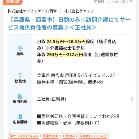
訪問介護
更新日：2026年07月08日
株式会社ケア２１ケア21西宮
株式会社ケア２１
【兵庫県／西宮市】日勤のみ☆訪問介護にてサー
ビス提供責任者の募集♪＜正社員＞
月収
24.5万円～26.5万円
程度（諸手当込
み）※介護福祉士モデル
給料
年収
294万円～318万円
程度（別途賞与付
与）
兵庫県 西宮市 戸田町5-25 イズミビル2F
勤務地
阪神本線「西宮(阪神)駅」徒歩4分
正社員(正職員)
雇用形態
■実務者研修・介護福祉士：いずれか必須
応募要件
■実務経験：必須（年数問わず）
駅から徒歩10分以内
残業少なめ
日勤のみ
年間休日110日以上