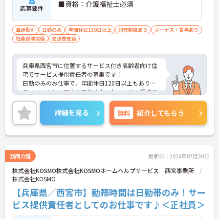
■資格：介護福祉士必須
応募要件
車通勤可
日勤のみ
年間休日110日以上
研修制度あり
ボーナス・賞与あり
社会保険完備
交通費支給
兵庫県西宮市に位置するサービス付き高齢者向け住
宅でサービス提供責任者の募集です！
日勤のみのお仕事で、年間休日120日以上もありプ
ライベートとの両立を目指す方におすすめの環境で
す◎マイカーでの通勤もOK！交通費支給ありなので
交通費代の心配ありません！賞与制度があり、頑張
詳細を見る
無料
紹介してもらう
りが評価されてしっかりと還元されます。さらに各
種手当もあるのは嬉しいポイントです◎フォロー体
制もあり、経験に関わらず安心してスタートできま
す。
こちらの求人にご興味がございましたら面接のポイ
訪問介護
更新日：2026年07月30日
ントもお伝えしますので是非ご応募お待ちしており
株式会社KOSMO株式会社KOSMOホームヘルプサービス 西宮事業所
ます。
株式会社KOSMO
【兵庫県／西宮市】勤務時間は日勤帯のみ！サー
ビス提供責任者としてのお仕事です♪＜正社員＞