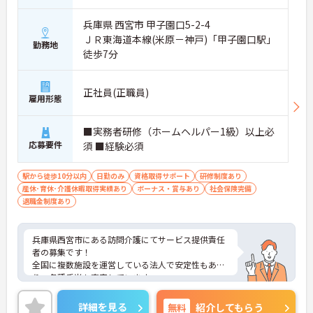
兵庫県 西宮市 甲子園口5-2-4
ＪＲ東海道本線(米原－神戸)「甲子園口駅」
勤務地
徒歩7分
正社員(正職員)
雇用形態
■実務者研修（ホームヘルパー1級）以上必
応募要件
須 ■経験必須
駅から徒歩10分以内
日勤のみ
資格取得サポート
研修制度あり
産休･育休･介護休暇取得実績あり
ボーナス・賞与あり
社会保険完備
退職金制度あり
兵庫県西宮市にある訪問介護にてサービス提供責任
者の募集です！
全国に複数施設を運営している法人で安定性もあ
り、各種手当も充実しています。
最寄駅から徒歩4分なので毎日の通勤も楽々♪
ご興味のある方には、面接対策ポイントなど、さら
詳細を見る
無料
紹介してもらう