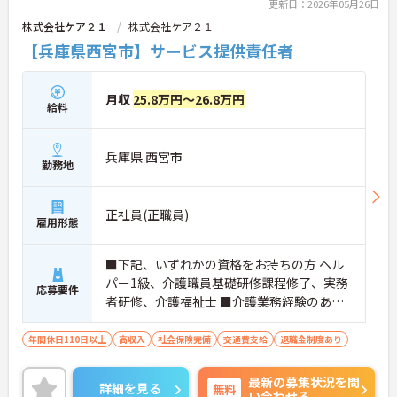
更新日：2026年05月26日
株式会社ケア２１
株式会社ケア２１
【兵庫県西宮市】サービス提供責任者
月収
25.8万円～26.8万円
給料
兵庫県 西宮市
勤務地
正社員(正職員)
雇用形態
■下記、いずれかの資格をお持ちの方 ヘル
パー1級、介護職員基礎研修課程修了、実務
応募要件
者研修、介護福祉士 ■介護業務経験のある
方
年間休日110日以上
高収入
社会保険完備
交通費支給
退職金制度あり
最新の募集状況を問
詳細を見る
無料
い合わせる