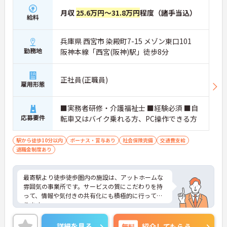
月収
25.6万円～31.8万円
程度（諸手当込）
給料
兵庫県 西宮市 染殿町7-15 メゾン東口101
勤務地
阪神本線「西宮(阪神)駅」徒歩8分
正社員(正職員)
雇用形態
■実務者研修・介護福祉士 ■経験必須 ■自
応募要件
転車又はバイク乗れる方、PC操作できる方
駅から徒歩10分以内
ボーナス・賞与あり
社会保険完備
交通費支給
退職金制度あり
最寄駅より徒歩徒歩圏内の施設は、アットホームな
雰囲気の事業所です。サービスの質にこだわりを持
って、情報や気付きの共有化にも積極的に行ってお
ります。
スタッフと関わりをもってお仕事をしていただくの
で、コミュニケーションを取れる方を募集していま
詳細を見る
無料
紹介してもらう