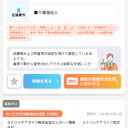
■介護福祉士
応募要件
駅から徒歩10分以内
残業少なめ
寮・借り上げ
日勤のみ
資格取得サポート
研修制度あり
産休･育休･介護休暇取得実績あり
社会保険完備
交通費支給
退職金制度あり
兵庫県および芦屋市の指定を受けて運営している法
人です。
最寄り駅から徒歩3分とアクセス抜群な立地にござ
います。
ご興味ある方には、面接のポイントなど、さらに詳
最新の募集状況を問
細をお話致しますのでお気軽にご相談ください。
詳細を見る
無料
い合わせる
募集停止
サービス付き高齢者向け住宅（サ高住）
更新日：2026年07月22日
スミリンケアライフ株式会社エレガーノ西宮
スミリンケアライフ株式
会社