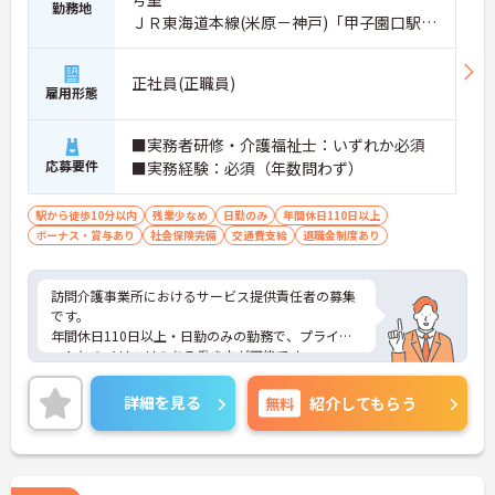
勤務地
ＪＲ東海道本線(米原－神戸)「甲子園口駅」
徒歩9分
正社員(正職員)
雇用形態
■実務者研修・介護福祉士：いずれか必須
応募要件
■実務経験：必須（年数問わず）
駅から徒歩10分以内
残業少なめ
日勤のみ
年間休日110日以上
ボーナス・賞与あり
社会保険完備
交通費支給
退職金制度あり
訪問介護事業所におけるサービス提供責任者の募集
です。
年間休日110日以上・日勤のみの勤務で、プライベ
ートとのメリハリのある働き方が可能です。
また、福利厚生が充実しています。働きやすい環境
が整っており、安心して長くご勤務いただけます◎
詳細を見る
無料
紹介してもらう
ご興味のある方には、面接対策ポイントなど、さら
に詳細をご案内しますのでお気軽にご相談くださ
い！