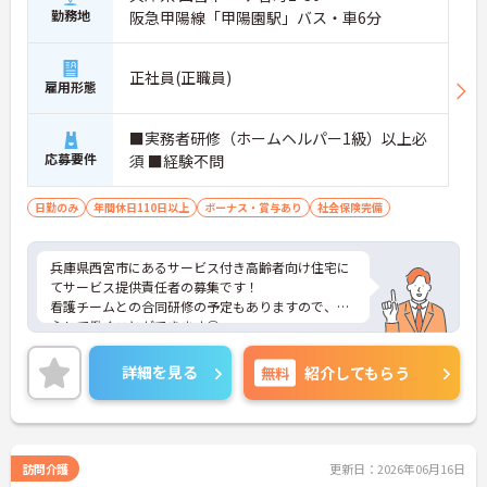
勤務地
阪急甲陽線「甲陽園駅」バス・車6分
正社員(正職員)
雇用形態
■実務者研修（ホームヘルパー1級）以上必
応募要件
須 ■経験不問
日勤のみ
年間休日110日以上
ボーナス・賞与あり
社会保険完備
兵庫県西宮市にあるサービス付き高齢者向け住宅に
てサービス提供責任者の募集です！
看護チームとの合同研修の予定もありますので、安
心して働くことができます◎
ご興味のある方には、面接対策ポイントなど、さら
に詳細をお話しいたしますのでお気軽にご相談くだ
詳細を見る
無料
紹介してもらう
さい！
訪問介護
更新日：2026年06月16日