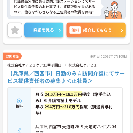
兵庫県西宮市にある訪問介護ステーションにてサー
の両立を強力にバックアップします
ビス提供責任者のお仕事です。資格取得支援がある
ので、働きながらさらなる上位資格の取得を目指す
ことが可能です！将来は役職を目指している！など
志の高い方は大歓迎です！
ご興味ある方には、面接対策ポイントなど、さらに
詳細を見る
無料
紹介してもらう
詳細をお話しいたしますのでお気軽にご相談くださ
い。
訪問介護
更新日：2026年07月08日
株式会社ケア２１ケア21甲子園口
株式会社ケア２１
【兵庫県／西宮市】日勤のみ☆訪問介護にてサー
ビス提供責任者の募集♪＜正社員＞
月収
24.5万円～26.5万円
程度（諸手当込
み）※介護福祉士モデル
給料
年収
294万円～318万円
程度（別途賞与付
与）
兵庫県 西宮市 天道町26-9 天道町ハイツ204
号室