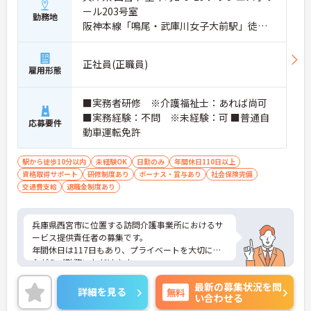
ール203号室
勤務地
阪神本線「鳴尾・武庫川女子大前駅」徒歩2
分
正社員(正職員)
雇用形態
■実務者研修 ※介護福祉士：あれば尚可
■実務経験：不問 ※未経験：可 ■普通自
応募要件
動車運転免許
駅から徒歩10分以内
未経験OK
日勤のみ
年間休日110日以上
資格取得サポート
研修制度あり
ボーナス・賞与あり
社会保険完備
交通費支給
退職金制度あり
兵庫県西宮市に位置する訪問介護事業所におけるサ
ービス提供責任者の募集です。
年間休日は117日もあり、プライベートを大切にし
ながらご勤務いただけます。
ご興味のある方には、面接対策ポイントなど、さら
最新の募集状況を問
に詳細をご案内しますのでお気軽にご相談くださ
詳細を見る
無料
い合わせる
い！