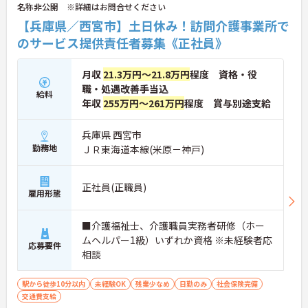
名称非公開 ※詳細はお問合せください
【兵庫県／西宮市】土日休み！訪問介護事業所で
のサービス提供責任者募集《正社員》
月収
21.3万円～21.8万円
程度 資格・役
職・処遇改善手当込
給料
年収
255万円～261万円
程度 賞与別途支給
兵庫県 西宮市
勤務地
ＪＲ東海道本線(米原－神戸)
正社員(正職員)
雇用形態
■介護福祉士、介護職員実務者研修（ホー
ムヘルパー1級）いずれか資格 ※未経験者応
応募要件
相談
駅から徒歩10分以内
未経験OK
残業少なめ
日勤のみ
社会保険完備
交通費支給