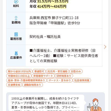
月収
31.5万円～35.5万円
給料
年収
414万円～436万円
兵庫県 西宮市 獅子ケ口町11-18
勤務地
阪急甲陽線「甲陽園駅」徒歩9分
契約社員・嘱託社員
雇用形態
■介護福祉士、介護福祉士実務者研修（旧
ヘルパー1級） ■経験：サービス提供責任者
応募要件
としての実務経験
駅から徒歩10分以内
車通勤可
託児所・育児補助
日勤のみ
年間休日110日以上
資格取得サポート
研修制度あり
産休･育休･介護休暇取得実績あり
ボーナス・賞与あり
社会保険完備
交通費支給
退職金制度あり
100以上の事業所を展開し、成長を続けるライフケ
アグループが母体の施設です。年間休日は114日、
夏季・冬季休暇もしっかり取得でき、プライベート