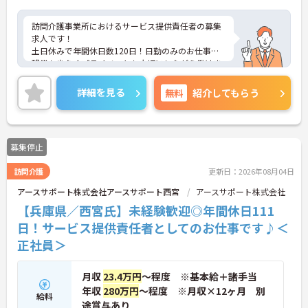
訪問介護事業所におけるサービス提供責任者の募集
求人です！
土日休みで年間休日数120日！日勤のみのお仕事で
残業も少なくプライベートも大切にしながら働けま
す！
ご興味ある方には、面接のポイントなど、さらに詳
詳細を見る
無料
紹介してもらう
細をお話致しますのでお気軽にご相談ください。
募集停止
訪問介護
更新日：2026年08月04日
アースサポート株式会社アースサポート西宮
アースサポート株式会社
【兵庫県／西宮氏】未経験歓迎◎年間休日111
日！サービス提供責任者としてのお仕事です♪＜
正社員＞
月収
23.4万円
～程度 ※基本給＋諸手当
年収
280万円
～程度 ※月収×12ヶ月 別
給料
途賞与あり