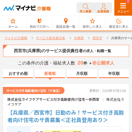
0
0
求人検索
会員登録
メニュー
ホーム
初めての方へ
面談会場一覧
保存した求人
最近見た求人
マイナビ介護職
サービス提供責任者
兵庫県
西宮市
兵庫県のサー
西宮市(兵庫県)のサービス提供責任者
の求人・転職一覧
20
この条件の介護・福祉求人数
非公開求人
件 ＋
おすすめ順
新着順
月収順
年収順
サービス付き高齢者向け住宅（サ高住）
更新日：2026年07月31日
株式会社ライフケアサービス付き高齢者向け住宅一休西宮
株式会社ラ
イフケア
【兵庫県／西宮市】日勤のみ！サービス付き高齢
者向け住宅のサ責募集＜正社員登用あり＞