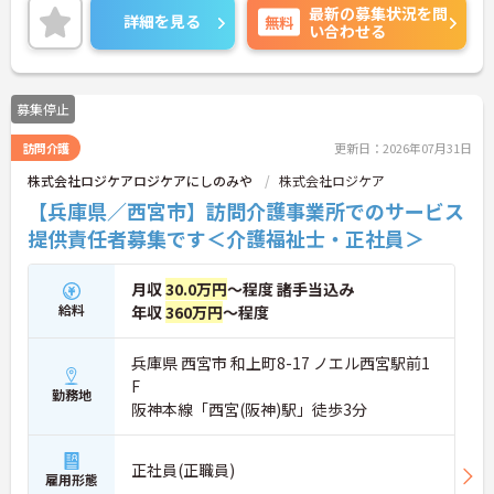
最新の募集状況を問
のみの勤務のため、家庭との両立がしやすい職場で
詳細を見る
無料
い合わせる
す。
ご興味のある方には、面接対策ポイントなど、さら
に詳細をお話しいたしますのでお気軽にご相談くだ
さい！
募集停止
訪問介護
更新日：2026年07月31日
株式会社ロジケアロジケアにしのみや
株式会社ロジケア
【兵庫県／西宮市】訪問介護事業所でのサービス
提供責任者募集です＜介護福祉士・正社員＞
月収
30.0万円
～程度 諸手当込み
給料
年収
360万円
～程度
兵庫県 西宮市 和上町8-17 ノエル西宮駅前1
F
勤務地
阪神本線「西宮(阪神)駅」徒歩3分
正社員(正職員)
雇用形態