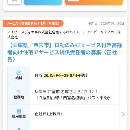
に詳細をお話しいたしますのでお気軽にご相談くだ
さい！
サービス付き高齢者向け住宅（サ高住）
更新日：2026年07月30日
アイビーメディカル株式会社名塩すみれハイム
アイビーメディカル株
式会社
【兵庫県／西宮市】日勤のみ◎サービス付き高齢
者向け住宅でサービス提供責任者の募集〈正社
員〉
月収
26.8万円～29.0万円
程度
給料
兵庫県 西宮市 名塩さくら台2-12-1
勤務地
ＪＲ福知山線「西宮名塩駅」バス・車8分
正社員(正職員)
雇用形態