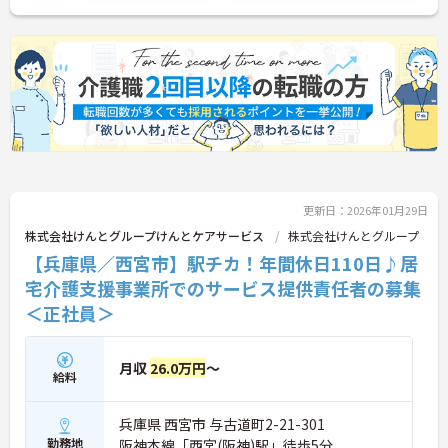
更新日：2026年01月29日
株式会社けんとグループけんとケアサービス
株式会社けんとグループ
【兵庫県／西宮市】駅チカ！年間休日110日♪居
宅介護支援事業所でのサービス提供責任者の募集
＜正社員＞
月収
26.0万円
～
給料
兵庫県 西宮市 与古道町2-21-301
勤務地
阪神本線「西宮(阪神)駅」徒歩5分