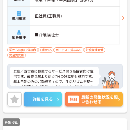
正社員(正職員)
雇用形態
■介護福祉士
応募要件
駅から徒歩10分以内
日勤のみ
ボーナス・賞与あり
社会保険完備
交通費支給
兵庫／西宮市に位置するサービス付き高齢者向け住
宅です。最寄り駅より徒歩7分の好立地も魅力です。
基本日勤のみのご勤務ですので、生活リズムを整え
やすく無理なくご勤務いただけます♪ご興味のある
方には、面接対策ポイントなど、さらに詳細をお話
最新の募集状況を問
しいたしますのでお気軽にご相談ください！
詳細を見る
無料
い合わせる
募集停止