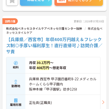
す。日・祝が固定休になるため、家庭との両立がし
やすい職場です。
ご興味のある方には、面接対策ポイントなど、さら
に詳細をお話しいたしますのでお気軽にご相談くだ
さい！
訪問介護
更新日：2026年07月30日
株式会社ベネッセスタイルケアベネッセ介護センター阪神
株式会社ベ
ネッセスタイルケア
【兵庫県／西宮市】年収400万円越え＆フレック
ス制◎手厚い福利厚生！直行直帰可♪訪問介護／
サ責
月収
30.2万円
～
給料
年収
408万円
～想定年収
兵庫県 西宮市 甲子園四番町8-22 メディカル
ホームくらら甲子園内
勤務地
阪神本線「甲子園駅」徒歩12分
正社員(正職員)
雇用形態