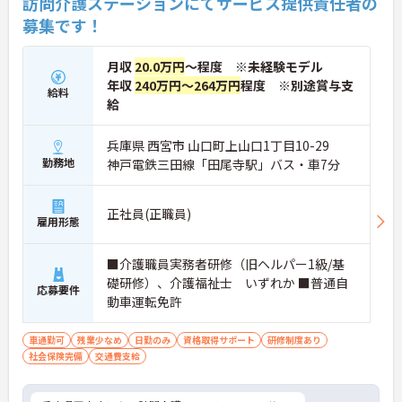
訪問介護ステーションにてサービス提供責任者の
★おすすめPOINT★
募集です！
【コアタイム無しのフレックス制で柔軟な働き方が
実現できます】
・出退勤の時間を柔軟に調整できるフレックスタイ
月収
20.0万円
～程度 ※未経験モデル
ム制を採用しており、ご自身のペースや訪問予定に
年収
240万円～264万円
程度 ※別途賞与支
合わせたスケジュール管理が可能です
給料
・ご自宅からの直行直帰など効率的な働き方も実践
給
できることで、業務の負担を軽減しながらメリハリ
をつけて活躍できます
兵庫県 西宮市 山口町上山口1丁目10-29
勤務地
神戸電鉄三田線「田尾寺駅」バス・車7分
【サ責未経験から挑戦でき、長期的なキャリア形成
が期待できます】
・訪問介護の経験があればサービス提供責任者が未
正社員(正職員)
経験でも相談可能で、ヘルパーの指導や業務調整な
雇用形態
どのマネジメントスキルを実践的に学べる体制があ
ります
■介護職員実務者研修（旧ヘルパー1級/基
・介護支援専門員などの資格取得支援制度に加え、
75歳までの再雇用制度が設けられており、長期的な
礎研修）、介護福祉士 いずれか ■普通自
応募要件
視野で専門性を高めていけます
動車運転免許
【高水準給与と大手グループの手厚い福利厚生が整
車通勤可
残業少なめ
日勤のみ
資格取得サポート
研修制度あり
っています】
社会保険完備
交通費支給
・安定した収入アップが見込める環境です
・未就学児への保育手当や、医療費・市販薬の補助
が受けられる共済会制度が充実しており、ご家庭と