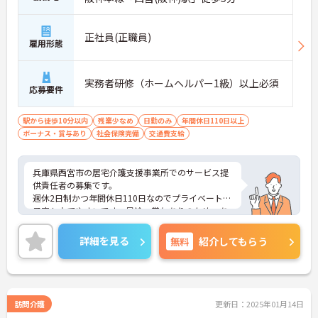
正社員(正職員)
雇用形態
実務者研修（ホームヘルパー1級）以上必須
応募要件
駅から徒歩10分以内
残業少なめ
日勤のみ
年間休日110日以上
ボーナス・賞与あり
社会保険完備
交通費支給
兵庫県西宮市の居宅介護支援事業所でのサービス提
供責任者の募集です。
週休2日制かつ年間休日110日なのでプライベートの
予定も立てやすいです。昇給・賞与ありのため、あ
なたの頑張りがしっかり評価されます。
ご興味のある方は、面接のポイントをお伝えします
詳細を見る
無料
紹介してもらう
のでお気軽にお問い合せください。
訪問介護
更新日：2025年01月14日