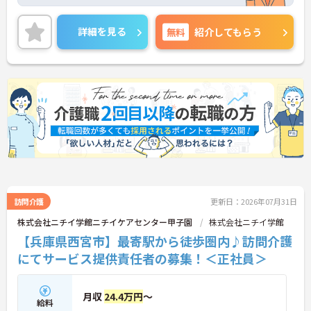
の時間も大切にできます。提携不動産の仲介手数料
無料や企業主導型保育園の社員割引、鍼灸整骨院の
無料診療など、同法人ならではのユニークな福利厚
詳細を見る
無料
紹介してもらう
生も魅力です。「仕事を楽しむ」をモットーに、ア
ットホームでゆったりとした雰囲気のなか、あなた
の意見やアイデアを活かせます。資格取得支援やキ
ャリアパス制度も整っており、チームワークを大切
にしながら安定した組織で長くキャリアを築きたい
方、向上心を持って積極的に業務に取り組める方か
らのご応募をお待ちしております。 ご興味のある方
は詳細等をお伝えしますので、お気軽にお問い合わ
せください。
訪問介護
更新日：2026年07月31日
株式会社ニチイ学館ニチイケアセンター甲子園
株式会社ニチイ学館
【兵庫県西宮市】最寄駅から徒歩圏内♪訪問介護
にてサービス提供責任者の募集！＜正社員＞
月収
24.4万円
～
給料