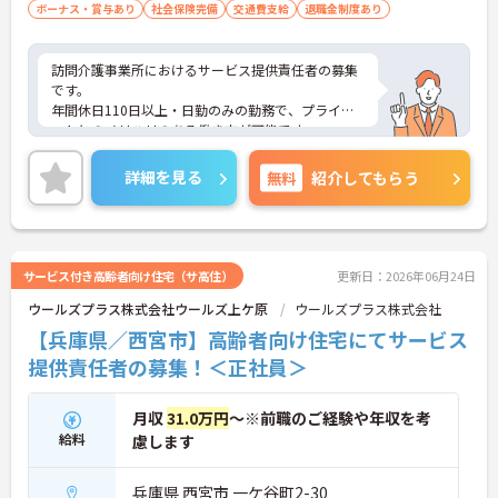
ボーナス・賞与あり
社会保険完備
交通費支給
退職金制度あり
訪問介護事業所におけるサービス提供責任者の募集
です。
年間休日110日以上・日勤のみの勤務で、プライベ
ートとのメリハリのある働き方が可能です。
また、福利厚生が充実しています。働きやすい環境
が整っており、安心して長くご勤務いただけます◎
詳細を見る
無料
紹介してもらう
ご興味のある方には、面接対策ポイントなど、さら
に詳細をご案内しますのでお気軽にご相談くださ
い！
サービス付き高齢者向け住宅（サ高住）
更新日：2026年06月24日
ウールズプラス株式会社ウールズ上ケ原
ウールズプラス株式会社
【兵庫県／西宮市】高齢者向け住宅にてサービス
提供責任者の募集！＜正社員＞
月収
31.0万円
～※前職のご経験や年収を考
給料
慮します
兵庫県 西宮市 一ケ谷町2-30