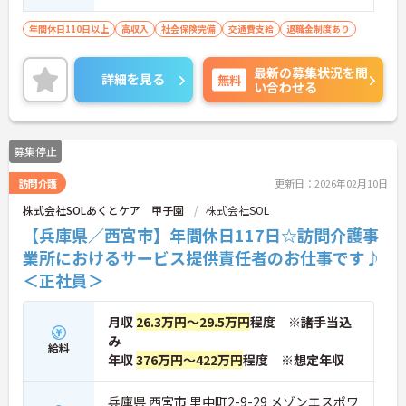
方
年間休日110日以上
高収入
社会保険完備
交通費支給
退職金制度あり
最新の募集状況を問
詳細を見る
無料
い合わせる
募集停止
訪問介護
更新日：2026年02月10日
株式会社SOLあくとケア 甲子園
株式会社SOL
【兵庫県／西宮市】年間休日117日☆訪問介護事
業所におけるサービス提供責任者のお仕事です♪
＜正社員＞
月収
26.3万円～29.5万円
程度 ※諸手当込
み
給料
年収
376万円～422万円
程度 ※想定年収
兵庫県 西宮市 里中町2-9-29 メゾンエスポワ