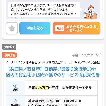
兵庫県西宮市にございます、サービス付高齢者向け
住宅にてサービス提供責任者求人になります！
ご興味のある方は、マイナビ介護職までお問い合わ
せください。
最新の募集状況を問
詳細を見る
無料
い合わせる
募集停止
訪問介護
更新日：2026年06月24日
ウールズプラス株式会社ウールズ西宮段上町
ウールズプラス株式会社
【兵庫県／西宮市】日勤帯◎最寄り駅徒歩10分
圏内の好立地♪訪問介護でのサービス提供責任者
月収
30.0万円
～程度 ※介護福祉士モデル
給料
兵庫県 西宮市 段上町一丁目2番20号
勤務地
阪急今津線「甲東園駅」徒歩7分