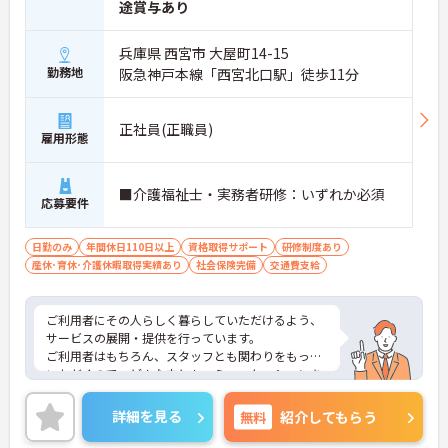
途賞与あり
兵庫県 西宮市 大屋町14-15
勤務地
阪急神戸本線「西宮北口駅」徒歩11分
正社員(正職員)
雇用形態
■介護福祉士・実務者研修：いずれか必須
応募要件
日勤のみ
年間休日110日以上
資格取得サポート
研修制度あり
産休･育休･介護休暇取得実績あり
社会保険完備
交通費支給
ご利用者にその人らしく暮らしていただけるよう、
サービスの展開・提供を行っています。
ご利用者はもちろん、スタッフとも関わりをもって
いただくので、どんな方ともコミュニケーションを
取れる方を募集しています。
ご興味のある方には、面接対策ポイントなど、さら
詳細を見る
無料
紹介してもらう
に詳細をお話しいたしますのでお気軽にご相談くだ
さい！