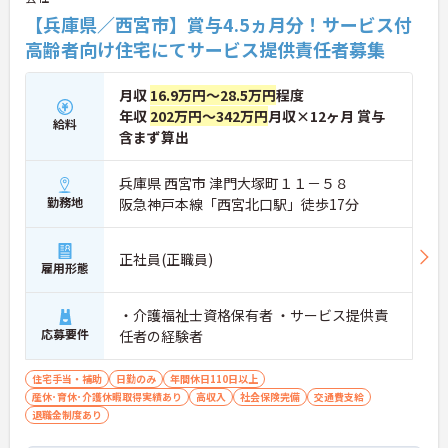
【兵庫県／西宮市】賞与4.5ヵ月分！サービス付
高齢者向け住宅にてサービス提供責任者募集
月収
16.9万円～28.5万円
程度
年収
202万円～342万円
月収×12ヶ月 賞与
給料
含まず算出
兵庫県 西宮市 津門大塚町１１－５８
勤務地
阪急神戸本線「西宮北口駅」徒歩17分
正社員(正職員)
雇用形態
・介護福祉士資格保有者 ・サービス提供責
応募要件
任者の経験者
住宅手当・補助
日勤のみ
年間休日110日以上
産休･育休･介護休暇取得実績あり
高収入
社会保険完備
交通費支給
退職金制度あり