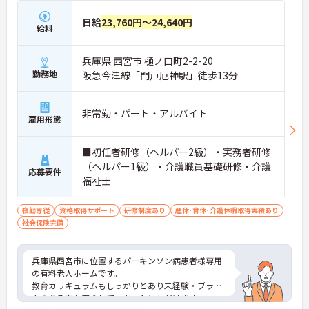
日給
23,760円～24,640円
給料
兵庫県 西宮市 樋ノ口町2-2-20
勤務地
阪急今津線「門戸厄神駅」徒歩13分
非常勤・パート・アルバイト
雇用形態
■初任者研修（ヘルパー2級）・実務者研修
（ヘルパー1級）・介護職員基礎研修・介護
応募要件
福祉士
夜勤専従
資格取得サポート
研修制度あり
産休･育休･介護休暇取得実績あり
社会保険完備
兵庫県西宮市に位置するパーキンソン病患者様専用
の有料老人ホームです。
教育カリキュラムもしっかりとあり未経験・ブラン
クのある方も安心してスタートいただけます。