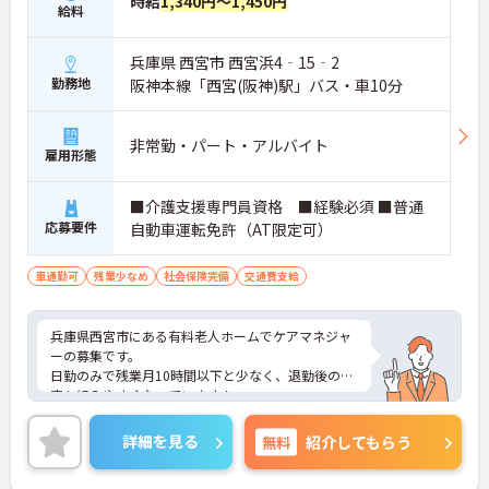
時給
1,340円～1,450円
給料
■ 学びを後押しする支援制度充実
兵庫県 西宮市 西宮浜4‐15‐2
勤務地
阪神本線「西宮(阪神)駅」バス・車10分
継続的なスキルアップを目指せる職場です
・年5万円までの研修補助制度
・資格取得支援制度あり
非常勤・パート・アルバイト
・ケアマネ更新費用負担あり
雇用形態
→ 知識と専門性を高めながらキャリア形成しやすい
環境です♪
■介護支援専門員資格 ■経験必須 ■普通
応募要件
自動車運転免許（AT限定可）
■ 無理なく働ける勤務体制が魅力
車通勤可
残業少なめ
社会保険完備
交通費支給
仕事と私生活の両立を目指せる環境です
・残業月平均5時間程度
・入社3か月後に有給13日付与
兵庫県西宮市にある有料老人ホームでケアマネジャ
・年間休日113日
ーの募集です。
→ オンとオフのメリハリをつけて働きやすい環境で
日勤のみで残業月10時間以下と少なく、退勤後の予
す♪
定も組みやすくなっています！
永年勤続報奨制度、都市給、職務手当等、手当や制
度が充実していて働きやすい環境です◎
詳細を見る
無料
紹介してもらう
ご興味のある方には、面接対策ポイントなど、さら
に詳細をお話しいたしますのでお気軽にご相談くだ