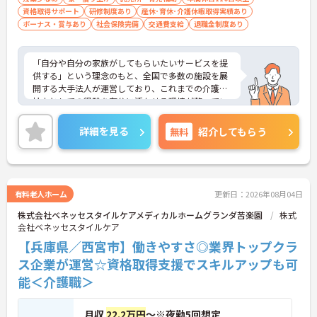
資格取得サポート
研修制度あり
産休･育休･介護休暇取得実績あり
ボーナス・賞与あり
社会保険完備
交通費支給
退職金制度あり
「自分や自分の家族がしてもらいたいサービスを提
供する」という理念のもと、全国で多数の施設を展
開する大手法人が運営しており、これまでの介護福
祉士としての経験を存分に活かせる環境が整ってい
ます。最大の魅力は、専門性を正当に評価する独自
の社内資格「マジ神制度」。認知症ケア等の分野で
詳細を見る
無料
紹介してもらう
認定されると最大月4万円の手当が加算され、確実
な収入アップが可能です。また、スマホでの記録入
力や睡眠センサー等のDX化により、夜間業務などの
身体的負担が大きく軽減されています。ご家族も対
象となる年間3万円の医療費補助など大手ならでは
有料老人ホーム
更新日：2026年08月04日
の圧倒的な福利厚生のもと、ケアマネジャーへのス
株式会社ベネッセスタイルケアメディカルホームグランダ苦楽園
株式
テップアップ等、介護のプロとして長期的なキャリ
会社ベネッセスタイルケア
アを築けます。
【兵庫県／西宮市】働きやすさ◎業界トップクラ
★おすすめPOINT★
ス企業が運営☆資格取得支援でスキルアップも可
【これまでの経験・専門性が正当に評価される環境
能＜介護職＞
です】
・独自の社内資格「マジ神制度」があり、認定され
ると1資格につき月1万円（最大4万円）の手当が加
月収
22.2万円
～※夜勤5回想定