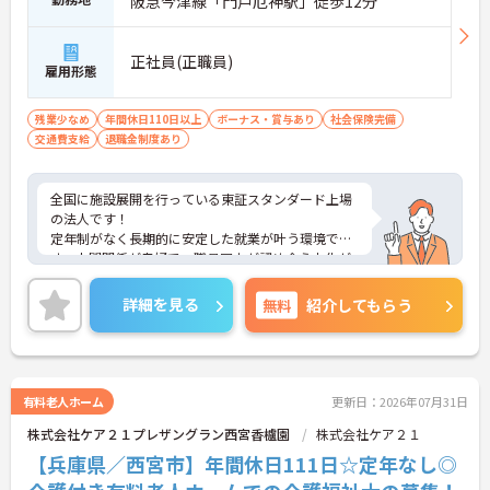
阪急今津線「門戸厄神駅」徒歩12分
正社員(正職員)
雇用形態
残業少なめ
年間休日110日以上
ボーナス・賞与あり
社会保険完備
交通費支給
退職金制度あり
全国に施設展開を行っている東証スタンダード上場
の法人です！
定年制がなく長期的に安定した就業が叶う環境で
す。人間関係が良好で、職員同士が認め合う文化が
根付いています。
ご興味のある方には、面接対策ポイントなど、さら
詳細を見る
無料
紹介してもらう
に詳細をご案内しますのでお気軽にご相談くださ
い！
有料老人ホーム
更新日：2026年07月31日
株式会社ケア２１プレザングラン西宮香櫨園
株式会社ケア２１
【兵庫県／西宮市】年間休日111日☆定年なし◎