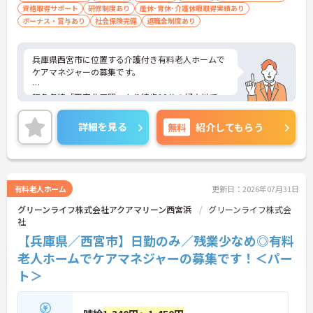
資格取得サポート
研修制度あり
産休･育休･介護休暇取得実績あり
ボーナス・賞与あり
社会保険完備
退職金制度あり
兵庫県西宮市に位置する介護付き有料老人ホームで
ケアマネジャーの募集です。
阪急各線「西宮北口駅」より徒歩10分の好立地で
す。
未経験の方も応募可能で、多職種と連携しながらケ
詳細を見る
無料
紹介してもらう
アプラン作成に携われます。
賞与年2回の支給実績があり、研修補助制度や資格
取得支援制度も充実しています。
残業も月平均5時間程度と少なく、長く働きやすい
環境です。
有料老人ホーム
更新日：2026年07月31日
グリーンライフ株式会社アクアマリーン西宮浜
グリーンライフ株式会
社
■ 多職種連携で成長を目指せる環境
【兵庫県／西宮市】日勤のみ／残業少なめ◎有料
介護の専門職と協力しながら働ける環境です
老人ホームでケアマネジャーの募集です！＜パー
・介護職や看護職との情報共有
ト＞
・サービス担当者会議を実施
・施設内業務が中心
→ チームで相談しながら安心して業務を進められる
環境です♪