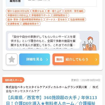
雇用形態
駅から徒歩10分以内
残業少なめ
寮・借り上げ
託児所・育児補助
年間休日110日以上
資格取得サポート
研修制度あり
産休･育休･介護休暇取得実績あり
ボーナス・賞与あり
社会保険完備
交通費支給
退職金制度あり
「自分や自分の家族がしてもらいたいサービスを提
供する」という理念のもと、全国で多数の施設を展
開する大手法人が運営しており、これまでの介護福
祉士としての経験を存分に活かせる環境が整ってい
ます。最大の魅力は、専門性を正当に評価する独自
の社内資格「マジ神制度」。認知症ケア等の分野で
詳細を見る
無料
紹介してもらう
認定されると最大月4万円の手当が加算され、確実
な収入アップが可能です。また、スマホでの記録入
力や睡眠センサー等のDX化により、夜間業務などの
身体的負担が大きく軽減されています。ご家族も対
象となる年間3万円の医療費補助など大手ならでは
有料老人ホーム
更新日：2026年08月04日
の圧倒的な福利厚生のもと、ケアマネジャーへのス
株式会社ベネッセスタイルケアメディカルホームグランダ夙川東
株式
テップアップ等、介護のプロとして長期的なキャリ
会社ベネッセスタイルケア
アを築けます。
【兵庫県／西宮市】360施設超の大手♪年休113
★おすすめPOINT★
日！介護DX化導入★有料老人ホーム／介護福祉
【これまでの経験・専門性が正当に評価される環境