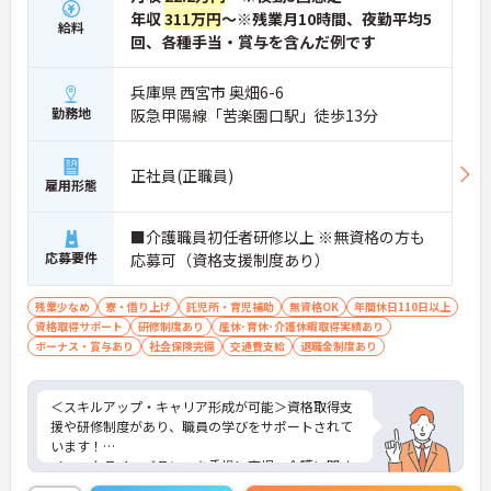
算されます。
年収
311万円
～※残業月10時間、夜勤平均5
・ケアマネジャーの受験料や対策講座、更新費用ま
給料
で全額補助されるため、次のステップアップを自己
回、各種手当・賞与を含んだ例です
負担なく目指せます。
兵庫県 西宮市 奥畑6-6
【最先端のDX導入で、身体的・精神的な負担を軽
勤務地
阪急甲陽線「苦楽園口駅」徒歩13分
減】
・スマホ記録や睡眠センサーを活用したデータに基
づくケアにより、夜間巡視や申し送りなどの業務負
正社員(正職員)
担を大きく軽減しています。
雇用形態
・業務の効率化により月の平均残業時間は10時間程
度と少なく、体力的なゆとりを持ってご入居者様と
■介護職員初任者研修以上 ※無資格の方も
向き合えます。
応募要件
応募可（資格支援制度あり）
【ご家族も安心できる、圧倒的な福利厚生が整って
います】
残業少なめ
寮・借り上げ
託児所・育児補助
無資格OK
年間休日110日以上
・ご家族分も含めて年間3万円までの医療費補助
資格取得サポート
研修制度あり
産休･育休･介護休暇取得実績あり
や、教育サービスの70%割引など、生活全体を支え
ボーナス・賞与あり
社会保険完備
交通費支給
退職金制度あり
る独自の福利厚生が利用できます。
・小学校3年生までの時短・夜勤免除制度があり、
男性の育休取得実績も豊富なため、ライフステージ
＜スキルアップ・キャリア形成が可能＞資格取得支
が変化しても安心です。
援や研修制度があり、職員の学びをサポートされて
います！
【プライベートとの両立がしやすい環境です】
＜ワークライフバランスを重視＞育児・介護に関す
・有給取得促進手当の支給や、5連休以上の長期休
る制度や社宅制度、各種手当など、長く安心して働