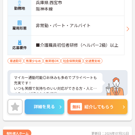
兵庫県 西宮市
勤務地
阪神本線
非常勤・パート・アルバイト
雇用形態
■介護職員初任者研修（ヘルパー2級）以上
応募要件
車通勤可
残業少なめ
無資格OK
社会保険完備
交通費支給
マイカー通勤可能◎お休みも多めでプライベートも
充実です！
いつも笑顔で気持ちのいい対応ができる方・人と接
することが好きな方歓迎◎
ご興味ある方には、面接対策ポイントなど、さらに
詳細をお話しいたしますのでお気軽にご相談くださ
詳細を見る
無料
紹介してもらう
い！
有料老人ホーム
更新日：2026年07月31日