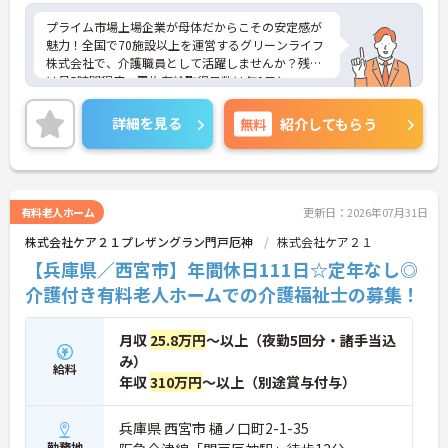
プライム市場上場企業が母体だからこその安定感が
魅力！全国で70施設以上を運営するグリーンライフ
株式会社で、介護職員として活躍しませんか？残業
は月5時間程度、平均有給取得日数は年9日と、ワー
クライフバランスを大切にできる環境です。階層
別・職種別の研修制度も充実しており、スキルアッ
詳細を見る
無料
紹介してもらう
プを目指せる風土が整っています。温かみのある職
場で、これまでの経験を活かし、チームで連携しな
がら質の高いケアを提供したいという意欲のある方
にぴったりの職場です。
有料老人ホーム
更新日：2026年07月31日
株式会社ケア２１プレザングラン門戸厄神
株式会社ケア２１
【兵庫県／西宮市】年間休日111日☆定年なし◎
介護付き有料老人ホームでの介護福祉士の募集！
月収
25.8万円
～以上（夜勤5回分・諸手当込
み）
給料
年収
310万円
～以上（別途賞与付与）
兵庫県 西宮市 樋ノ口町2-1-35
勤務地