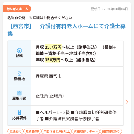
有料老人ホーム
更新日：2026年08月04日
名称非公開 ※詳細はお問合せください
【西宮市】 介護付有料老人ホームにて介護士募
集
月収
25.7万円
～以上（諸手当込） （役割＋
職能＋資格手当＋地域手当含む）
給料
年収
350万円
～以上（諸手当込）
兵庫県 西宮市
勤務地
正社員(正職員)
雇用形態
■ヘルパー1・2級 ■介護職員初任者研修修
応募要件
了者 ■介護職員実務者研修修了者
車通勤可
無資格OK
年間休日110日以上
資格取得サポート
研修制度あり