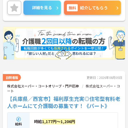
福利厚生充実！残業少なめ◎
ご興味ある方には、面接対策ポイントなど、さらに
詳細を見る
無料
紹介してもらう
詳細をお話しいたしますのでお気軽にご相談くださ
い！
訪問看護
更新日：2026年08月05日
株式会社スーパー・コートオリーブ・門戸厄神
株式会社スーパー・コ
ート
【兵庫県／西宮市】福利厚生充実◎住宅型有料老
人ホームにて介護職の募集です！《パート》
時給
1,177円～1,206円
給料