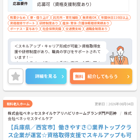
応募要件
応募可（資格支援制度あり）
【プライベートとの両立がしやすい環境です】
・有給取得促進手当の支給や、5連休以上の長期休
残業少なめ
寮・借り上げ
託児所・育児補助
無資格OK
年間休日110日以上
暇を取得できる仕組みがあり、しっかりと心身をリ
資格取得サポート
研修制度あり
産休･育休･介護休暇取得実績あり
フレッシュできます。
ボーナス・賞与あり
社会保険完備
交通費支給
退職金制度あり
・中途入社比率が6割を超えており、風通しが良
く、新しい方もこれまでの経験を活かしてすぐに馴
染める温かい社風です。
＜スキルアップ・キャリア形成が可能＞資格取得支
援や研修制度があり、職員の学びをサポートされて
います！
＜ワークライフバランスを重視＞育児・介護に関す
る制度や社宅制度、各種手当など、長く安心して働
きやすい環境が整っています。
詳細を見る
無料
紹介してもらう
＜寄り添ったケアの実施＞利用者さまに深く寄り添
ったサービスの提供を目指し、職員の専門性を高め
るような人材育成にも注力されています。
ご興味のある方には、面接対策ポイント等、さらに
詳細をお話ししますのでお気軽にご相談ください！
有料老人ホーム
更新日：2026年08月04日
株式会社ベネッセスタイルケアリハビリホームグランダ門戸厄神
株式
会社ベネッセスタイルケア
【兵庫県／西宮市】働きやすさ◎業界トップクラ
ス企業が運営☆資格取得支援でスキルアップも可