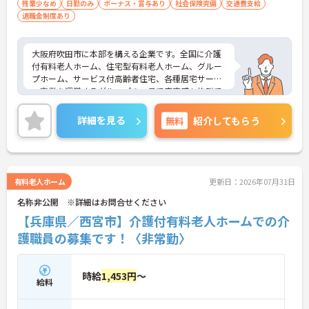
残業少なめ
日勤のみ
ボーナス・賞与あり
社会保険完備
交通費支給
退職金制度あり
大阪府吹田市に本部を構える企業です。全国に介護
付有料老人ホーム、住宅型有料老人ホーム、グルー
プホーム、サービス付高齢者住宅、各種居宅サービ
ス事業を運営するグループの一員で安定感も抜群で
す。福利厚生等の待遇面の良さも魅力です。ご興味
のある方には、面接対策ポイントなど、さらに詳細
詳細を見る
無料
紹介してもらう
をお話しいたしますのでお気軽にご相談ください！
有料老人ホーム
更新日：2026年07月31日
名称非公開 ※詳細はお問合せください
【兵庫県／西宮市】介護付有料老人ホームでの介
護職員の募集です！〈非常勤〉
時給
1,453円
～
給料