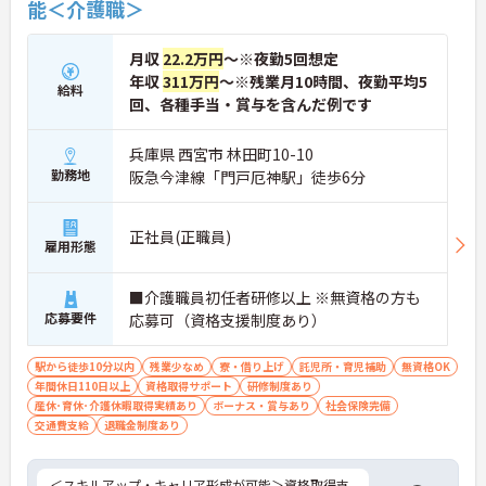
能＜介護職＞
月収
22.2万円
～※夜勤5回想定
年収
311万円
～※残業月10時間、夜勤平均5
給料
回、各種手当・賞与を含んだ例です
兵庫県 西宮市 林田町10-10
勤務地
阪急今津線「門戸厄神駅」徒歩6分
正社員(正職員)
雇用形態
■介護職員初任者研修以上 ※無資格の方も
応募要件
応募可（資格支援制度あり）
駅から徒歩10分以内
残業少なめ
寮・借り上げ
託児所・育児補助
無資格OK
年間休日110日以上
資格取得サポート
研修制度あり
産休･育休･介護休暇取得実績あり
ボーナス・賞与あり
社会保険完備
交通費支給
退職金制度あり
＜スキルアップ・キャリア形成が可能＞資格取得支