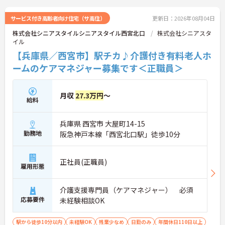
ご興味のある方には、面接対策ポイント等、さらに
詳細をお話ししますのでお気軽にご相談ください！
サービス付き高齢者向け住宅（サ高住）
更新日：2026年08月04日
株式会社シニアスタイルシニアスタイル西宮北口
株式会社シニアスタ
イル
【兵庫県／西宮市】駅チカ♪介護付き有料老人ホ
ームのケアマネジャー募集です＜正職員＞
月収
27.3万円
～
給料
兵庫県 西宮市 大屋町14-15
勤務地
阪急神戸本線「西宮北口駅」徒歩10分
正社員(正職員)
雇用形態
介護支援専門員（ケアマネジャー） 必須
応募要件
未経験相談OK
駅から徒歩10分以内
未経験OK
残業少なめ
日勤のみ
年間休日110日以上