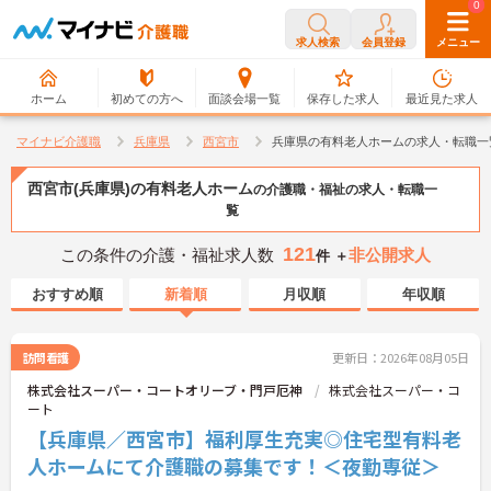
0
0
求人検索
会員登録
メニュー
ホーム
初めての方へ
面談会場一覧
保存した求人
最近見た求人
マイナビ介護職
兵庫県
西宮市
兵庫県の有料老人ホームの求人・転職一
西宮市(兵庫県)の有料老人ホーム
の介護職・福祉の求人・転職一
覧
121
この条件の介護・福祉求人数
非公開求人
件 ＋
おすすめ順
新着順
月収順
年収順
訪問看護
更新日：2026年08月05日
株式会社スーパー・コートオリーブ・門戸厄神
株式会社スーパー・コ
ート
【兵庫県／西宮市】福利厚生充実◎住宅型有料老
人ホームにて介護職の募集です！＜夜勤専従＞