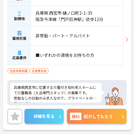
兵庫県 西宮市 樋ノ口町2-1-35
勤務地
阪急今津線「門戸厄神駅」徒歩12分
非常勤・パート・アルバイト
雇用形態
■いずれかの資格をお持ちの方
応募要件
社会保険完備
交通費支給
兵庫県西宮市に位置する介護付き有料老人ホームに
て介護職員（入浴専門スタッフ）の募集です。
夜勤なしの日勤のみ求人なので、プライベートの予
定が立てやすい♪
交通費やヘルプ手当等、各種手当が充実しているの
も安心☆
詳細を見る
無料
紹介してもらう
ご興味のある方には、面接対策ポイントなど、さら
に詳細をお話しいたしますのでお気軽にご相談くだ
さい！