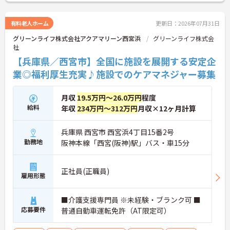
さい！
有料老人ホーム
更新日：2026年07月31日
グリーンライフ株式会社アクアマリーン西宮浜
グリーンライフ株式会
社
【兵庫県／西宮市】全国に施設を展開する安定企
業◎福利厚生充実♪施設でのケアマネジャー募集
月収
19.5万円～26.0万円
程度
給料
年収
234万円～312万円
月収×12ヶ月計算
兵庫県 西宮市 西宮浜4丁目15番2号
勤務地
阪神本線「西宮(阪神)駅」バス・車15分
正社員(正職員)
雇用形態
■介護支援専門員 ※未経験・ブランク可 ■
応募要件
普通自動車運転免許（AT限定可）