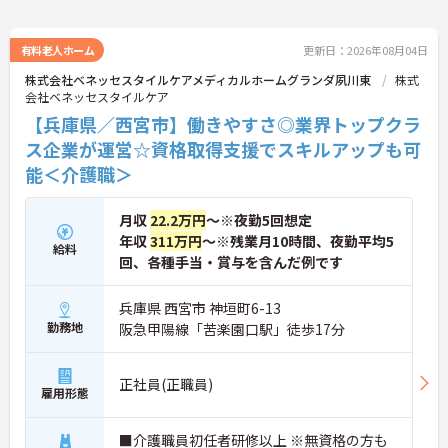
です】
・独自の社内資格「マジ神制度」があり、認定され
ると1資格につき月1万円（最大4万円）の手当が加
有料老人ホーム
更新日：2026年08月04日
算されます。
株式会社ベネッセスタイルケアメディカルホームグランダ夙川東
株式
・ケアマネジャーの受験料や対策講座、更新費用ま
会社ベネッセスタイルケア
で全額補助されるため、次のステップアップを自己
【兵庫県／西宮市】働きやすさ◎業界トップクラ
負担なく目指せます。
ス企業が運営☆資格取得支援でスキルアップも可
【最先端のDX導入で、身体的・精神的な負担を軽
能＜介護職＞
減】
・スマホ記録や睡眠センサーを活用したデータに基
づくケアにより、夜間巡視や申し送りなどの業務負
月収
22.2万円
～※夜勤5回想定
担を大きく軽減しています。
年収
311万円
～※残業月10時間、夜勤平均5
・業務の効率化により月の平均残業時間は10時間程
給料
回、各種手当・賞与を含んだ例です
度と少なく、体力的なゆとりを持ってご入居者様と
向き合えます。
兵庫県 西宮市 神垣町6-13
【ご家族も安心できる、圧倒的な福利厚生が整って
勤務地
阪急甲陽線「苦楽園口駅」徒歩17分
います】
・ご家族分も含めて年間3万円までの医療費補助
や、教育サービスの70%割引など、生活全体を支え
正社員(正職員)
る独自の福利厚生が利用できます。
雇用形態
・小学校3年生までの時短・夜勤免除制度があり、
男性の育休取得実績も豊富なため、ライフステージ
■介護職員初任者研修以上 ※無資格の方も
が変化しても安心です。