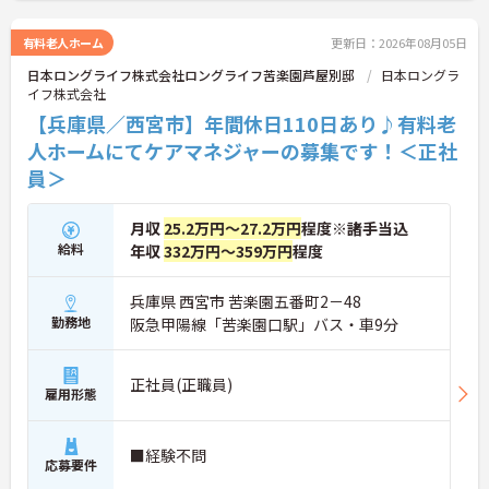
有料老人ホーム
更新日：2026年08月05日
日本ロングライフ株式会社ロングライフ苦楽園芦屋別邸
日本ロングラ
イフ株式会社
【兵庫県／西宮市】年間休日110日あり♪有料老
人ホームにてケアマネジャーの募集です！＜正社
員＞
月収
25.2万円～27.2万円
程度※諸手当込
給料
年収
332万円～359万円
程度
兵庫県 西宮市 苦楽園五番町2－48
勤務地
阪急甲陽線「苦楽園口駅」バス・車9分
正社員(正職員)
雇用形態
■経験不問
応募要件