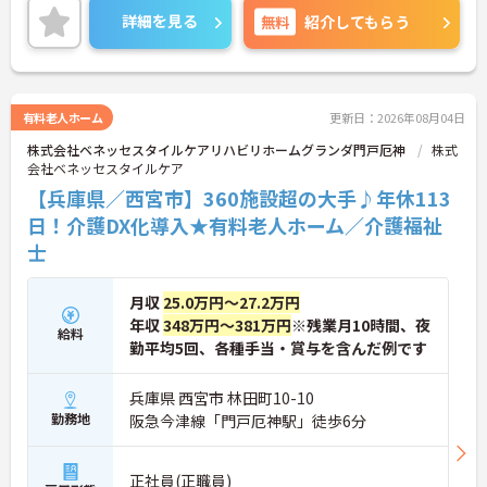
暇を取得できる仕組みがあり、しっかりと心身をリ
きやすい環境が整っています。
詳細を見る
無料
紹介してもらう
フレッシュできます。
＜寄り添ったケアの実施＞利用者さまに深く寄り添
・中途入社比率が6割を超えており、風通しが良
ったサービスの提供を目指し、職員の専門性を高め
く、新しい方もこれまでの経験を活かしてすぐに馴
るような人材育成にも注力されています。
染める温かい社風です。
ご興味のある方には、面接対策ポイント等、さらに
詳細をお話ししますのでお気軽にご相談ください！
有料老人ホーム
更新日：2026年08月04日
株式会社ベネッセスタイルケアリハビリホームグランダ門戸厄神
株式
会社ベネッセスタイルケア
【兵庫県／西宮市】360施設超の大手♪年休113
日！介護DX化導入★有料老人ホーム／介護福祉
士
月収
25.0万円～27.2万円
年収
348万円～381万円
※残業月10時間、夜
給料
勤平均5回、各種手当・賞与を含んだ例です
兵庫県 西宮市 林田町10-10
勤務地
阪急今津線「門戸厄神駅」徒歩6分
正社員(正職員)