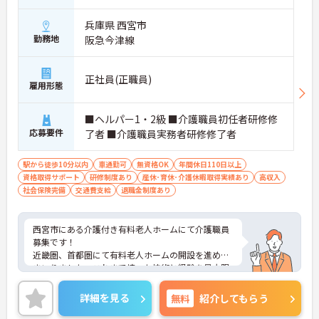
兵庫県 西宮市
勤務地
阪急今津線
正社員(正職員)
雇用形態
■ヘルパー1・2級 ■介護職員初任者研修修
応募要件
了者 ■介護職員実務者研修修了者
駅から徒歩10分以内
車通勤可
無資格OK
年間休日110日以上
資格取得サポート
研修制度あり
産休･育休･介護休暇取得実績あり
高収入
社会保険完備
交通費支給
退職金制度あり
西宮市にある介護付き有料老人ホームにて介護職員
募集です！
近畿圏、首都圏にて有料老人ホームの開設を進めて
まいりました。これまで培った技術と経験を最大限
生かし、常にチャレンジ精神と創造力を発揮し、高
齢者の皆様が安心して生活できる「豊かで実りある
詳細を見る
無料
紹介してもらう
高齢社会」を目指しております。
年間休日115日◎OJT教育あり！急成長企業で働きま