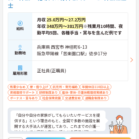
士
です】
・独自の社内資格「マジ神制度」があり、認定され
ると1資格につき月1万円（最大4万円）の手当が加
月収
25.0万円～27.2万円
算されます。
年収
348万円～381万円
※残業月10時間、夜
・ケアマネジャーの受験料や対策講座、更新費用ま
給料
で全額補助されるため、次のステップアップを自己
勤平均5回、各種手当・賞与を含んだ例です
負担なく目指せます。
兵庫県 西宮市 神垣町6-13
【最先端のDX導入で、身体的・精神的な負担を軽
勤務地
阪急甲陽線「苦楽園口駅」徒歩17分
減】
・スマホ記録や睡眠センサーを活用したデータに基
づくケアにより、夜間巡視や申し送りなどの業務負
正社員(正職員)
担を大きく軽減しています。
雇用形態
・業務の効率化により月の平均残業時間は10時間程
度と少なく、体力的なゆとりを持ってご入居者様と
残業少なめ
寮・借り上げ
託児所・育児補助
年間休日110日以上
向き合えます。
資格取得サポート
研修制度あり
産休･育休･介護休暇取得実績あり
ボーナス・賞与あり
社会保険完備
交通費支給
退職金制度あり
【ご家族も安心できる、圧倒的な福利厚生が整って
います】
・ご家族分も含めて年間3万円までの医療費補助
「自分や自分の家族がしてもらいたいサービスを提
や、教育サービスの70%割引など、生活全体を支え
供する」という理念のもと、全国で多数の施設を展
る独自の福利厚生が利用できます。
開する大手法人が運営しており、これまでの介護福
・小学校3年生までの時短・夜勤免除制度があり、
祉士としての経験を存分に活かせる環境が整ってい
男性の育休取得実績も豊富なため、ライフステージ
ます。最大の魅力は、専門性を正当に評価する独自
が変化しても安心です。