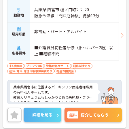
兵庫県 西宮市 樋ノ口町2-2-20
勤務地
阪急今津線「門戸厄神駅」徒歩13分
非常勤・パート・アルバイト
雇用形態
■介護職員初任者研修（旧ヘルパー2級）以
応募要件
上 ■経験不問
未経験OK
ブランクOK
資格取得サポート
研修制度あり
産休･育休･介護休暇取得実績あり
社会保険完備
兵庫県西宮市に位置するパーキンソン病患者様専用
の有料老人ホームです。
教育カリキュラムもしっかりとあり未経験・ブラン
クのある方も安心してスタートいただけます。
福利厚生充実！残業少なめ◎
ご興味ある方には、面接対策ポイントなど、さらに
詳細を見る
無料
紹介してもらう
詳細をお話しいたしますのでお気軽にご相談くださ
い！