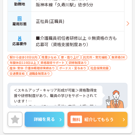
勤務地
阪神本線「久寿川駅」徒歩5分
正社員(正職員)
雇用形態
■介護職員初任者研修以上 ※無資格の方も
応募要件
応募可（資格支援制度あり）
駅から徒歩10分以内
残業少なめ
寮・借り上げ
託児所・育児補助
無資格OK
年間休日110日以上
資格取得サポート
研修制度あり
産休･育休･介護休暇取得実績あり
ボーナス・賞与あり
社会保険完備
交通費支給
退職金制度あり
＜スキルアップ・キャリア形成が可能＞資格取得支
援や研修制度があり、職員の学びをサポートされて
います！
＜ワークライフバランスを重視＞育児・介護に関す
る制度や社宅制度、各種手当など、長く安心して働
きやすい環境が整っています。
詳細を見る
無料
紹介してもらう
＜寄り添ったケアの実施＞利用者さまに深く寄り添
ったサービスの提供を目指し、職員の専門性を高め
るような人材育成にも注力されています。