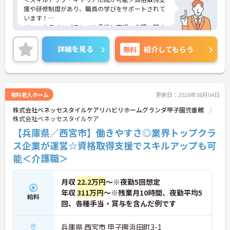
援や研修制度があり、職員の学びをサポートされて
います！
＜ワークライフバランスを重視＞育児・介護に関す
る制度や社宅制度、各種手当など、長く安心して働
きやすい環境が整っています。
詳細を見る
無料
紹介してもらう
＜寄り添ったケアの実施＞利用者さまに深く寄り添
ったサービスの提供を目指し、職員の専門性を高め
るような人材育成にも注力されています。
ご興味のある方には、面接対策ポイント等、さらに
詳細をお話ししますのでお気軽にご相談ください！
有料老人ホーム
更新日：2026年08月04日
株式会社ベネッセスタイルケアリハビリホームグランダ甲子園弐番館
株式会社ベネッセスタイルケア
【兵庫県／西宮市】働きやすさ◎業界トップクラ
ス企業が運営☆資格取得支援でスキルアップも可
能＜介護職＞
月収
22.2万円
～※夜勤5回想定
年収
311万円
～※残業月10時間、夜勤平均5
給料
回、各種手当・賞与を含んだ例です
兵庫県 西宮市 甲子園浜田町3-1