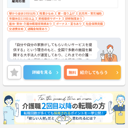
雇用形態
・業務の効率化により月の平均残業時間は10時間程
度と少なく、体力的なゆとりを持ってご入居者様と
駅から徒歩10分以内
残業少なめ
寮・借り上げ
託児所・育児補助
向き合えます。
年間休日110日以上
資格取得サポート
研修制度あり
産休･育休･介護休暇取得実績あり
ボーナス・賞与あり
社会保険完備
【ご家族も安心できる、圧倒的な福利厚生が整って
交通費支給
退職金制度あり
います】
・ご家族分も含めて年間3万円までの医療費補助
や、教育サービスの70%割引など、生活全体を支え
「自分や自分の家族がしてもらいたいサービスを提
る独自の福利厚生が利用できます。
供する」という理念のもと、全国で多数の施設を展
・小学校3年生までの時短・夜勤免除制度があり、
開する大手法人が運営しており、これまでの介護福
男性の育休取得実績も豊富なため、ライフステージ
祉士としての経験を存分に活かせる環境が整ってい
が変化しても安心です。
ます。最大の魅力は、専門性を正当に評価する独自
の社内資格「マジ神制度」。認知症ケア等の分野で
【プライベートとの両立がしやすい環境です】
詳細を見る
無料
紹介してもらう
認定されると最大月4万円の手当が加算され、確実
・有給取得促進手当の支給や、5連休以上の長期休
な収入アップが可能です。また、スマホでの記録入
暇を取得できる仕組みがあり、しっかりと心身をリ
力や睡眠センサー等のDX化により、夜間業務などの
フレッシュできます。
身体的負担が大きく軽減されています。ご家族も対
・中途入社比率が6割を超えており、風通しが良
象となる年間3万円の医療費補助など大手ならでは
く、新しい方もこれまでの経験を活かしてすぐに馴
の圧倒的な福利厚生のもと、ケアマネジャーへのス
染める温かい社風です。
テップアップ等、介護のプロとして長期的なキャリ
アを築けます。
★おすすめPOINT★
【これまでの経験・専門性が正当に評価される環境