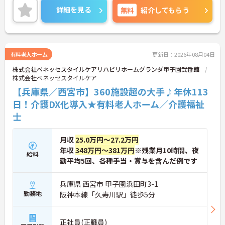
の社内資格「マジ神制度」。認知症ケア等の分野で
詳細を見る
無料
紹介してもらう
認定されると最大月4万円の手当が加算され、確実
【プライベートとの両立がしやすい環境です】
な収入アップが可能です。また、スマホでの記録入
・有給取得促進手当の支給や、5連休以上の長期休
力や睡眠センサー等のDX化により、夜間業務などの
暇を取得できる仕組みがあり、しっかりと心身をリ
身体的負担が大きく軽減されています。ご家族も対
フレッシュできます。
象となる年間3万円の医療費補助など大手ならでは
・中途入社比率が6割を超えており、風通しが良
有料老人ホーム
更新日：2026年08月04日
の圧倒的な福利厚生のもと、ケアマネジャーへのス
く、新しい方もこれまでの経験を活かしてすぐに馴
株式会社ベネッセスタイルケアリハビリホームグランダ甲子園弐番館
テップアップ等、介護のプロとして長期的なキャリ
染める温かい社風です。
株式会社ベネッセスタイルケア
アを築けます。
【兵庫県／西宮市】360施設超の大手♪年休113
★おすすめPOINT★
日！介護DX化導入★有料老人ホーム／介護福祉
【これまでの経験・専門性が正当に評価される環境
士
です】
・独自の社内資格「マジ神制度」があり、認定され
ると1資格につき月1万円（最大4万円）の手当が加
月収
25.0万円～27.2万円
算されます。
年収
348万円～381万円
※残業月10時間、夜
・ケアマネジャーの受験料や対策講座、更新費用ま
給料
で全額補助されるため、次のステップアップを自己
勤平均5回、各種手当・賞与を含んだ例です
負担なく目指せます。
兵庫県 西宮市 甲子園浜田町3-1
【最先端のDX導入で、身体的・精神的な負担を軽
勤務地
阪神本線「久寿川駅」徒歩5分
減】
・スマホ記録や睡眠センサーを活用したデータに基
づくケアにより、夜間巡視や申し送りなどの業務負
正社員(正職員)
担を大きく軽減しています。