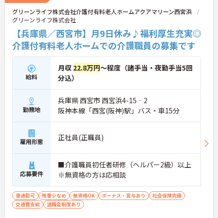
グリーンライフ株式会社介護付有料老人ホームアクアマリーン西宮浜
グリーンライフ株式会社
【兵庫県／西宮市】月9日休み♪福利厚生充実◎
介護付有料老人ホームでの介護職員の募集です
月収
22.8万円
～程度（諸手当・夜勤手当5回
給料
分込）
兵庫県 西宮市 西宮浜4-15‐2
勤務地
阪神本線「西宮(阪神)駅」バス・車15分
正社員(正職員)
雇用形態
■介護職員初任者研修（ヘルパー2級）以上
応募要件
※無資格の方は応相談
車通勤可
残業少なめ
無資格OK
ボーナス・賞与あり
社会保険完備
交通費支給
退職金制度あり