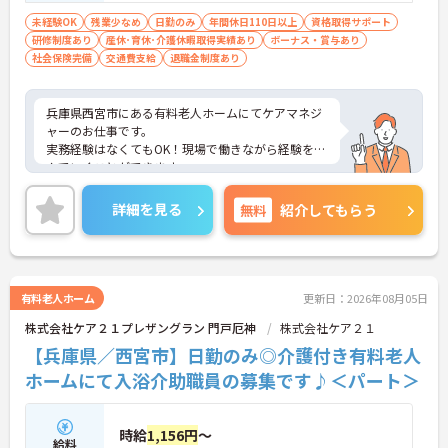
未経験OK
残業少なめ
日勤のみ
年間休日110日以上
資格取得サポート
研修制度あり
産休･育休･介護休暇取得実績あり
ボーナス・賞与あり
社会保険完備
交通費支給
退職金制度あり
兵庫県西宮市にある有料老人ホームにてケアマネジ
ャーのお仕事です。
実務経験はなくてもOK！現場で働きながら経験を積
んでいくことができます。
ご興味ある方には、面接対策ポイントなど、さらに
詳細をお話しいたしますのでお気軽にご相談くださ
詳細を見る
無料
紹介してもらう
い。
有料老人ホーム
更新日：2026年08月05日
株式会社ケア２１プレザングラン 門戸厄神
株式会社ケア２１
【兵庫県／西宮市】日勤のみ◎介護付き有料老人
ホームにて入浴介助職員の募集です♪＜パート＞
時給
1,156円
～
給料