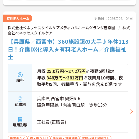
せんか？
ご興味を持たれた方は面接対策ポイントや求人の詳
細などお話しいたしますのでお気軽にお問い合わせ
有料老人ホーム
更新日：2026年08月04日
下さい。
株式会社ベネッセスタイルケアメディカルホームグランダ苦楽園
株式
会社ベネッセスタイルケア
【兵庫県／西宮市】360施設超の大手♪年休113
日！介護DX化導入★有料老人ホーム／介護福祉
士
月収
25.0万円～27.2万円
※夜勤5回想定
年収
348万円～381万円
※残業月10時間、夜
給料
勤平均5回、各種手当・賞与を含んだ例です
兵庫県 西宮市 奥畑6-6
勤務地
阪急甲陽線「苦楽園口駅」徒歩13分
正社員(正職員)
雇用形態
残業少なめ
寮・借り上げ
託児所・育児補助
年間休日110日以上