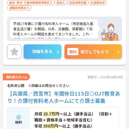
産休･育休･介護休暇取得実績あり
高収入
社会保険完備
交通費支給
退職金制度あり
平成17年春に介護付有料老人ホーム（特定施設入居
者生活介護）を開設。以来、近畿圏、首都圏にて有
料老人ホームの開設を進めてまいりました。これま
で培った技術と経験を最大限生かし、常にチャレン
ジ精神と創造力を発揮し、高齢者の皆様が安心して
生活できる「豊かで実りある高齢社会」を目指して
詳細を見る
無料
紹介してもらう
おります。首都圏で3ホーム、近畿圏で5ホームの新
規開設を予定しており、第33期末（平成29年6月30
日）時点では、運営ホーム数は38ホーム、居室数は
2,706室と急成長しております。ご興味を持たれた
方は面接対策ポイントや求人の詳細などお話しいた
有料老人ホーム
更新日：2026年08月04日
しますのでお気軽にお問い合わせ下さい。
名称非公開 ※詳細はお問合せください
【兵庫県／西宮市】年間休日115日◎OJT教育あ
り！介護付有料老人ホームにて介護士募集
月収
25.7万円
～以上（諸手当込） （役割＋
職能＋資格手当＋地域手当含む）
給料
年収
350万円
～以上（諸手当込）