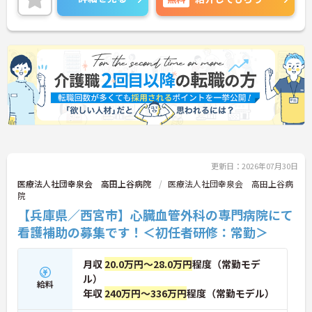
月8休で残業はほとんどありません！しっかりお休
みを取得でき、ライフスタイルに合わせた働き方が
叶います☆
マイカー通勤可能に加えて、最寄り駅からバスも運
行されているので、公共交通機関を利用しての通勤
も◎
ご興味がある方は是非一度マイナビまでお問合せく
ださい！！
更新日：2026年07月30日
医療法人社団幸泉会 高田上谷病院
医療法人社団幸泉会 高田上谷病
院
【兵庫県／西宮市】心臓血管外科の専門病院にて
看護補助の募集です！＜初任者研修：常勤＞
月収
20.0万円～28.0万円
程度（常勤モデ
ル）
給料
年収
240万円～336万円
程度（常勤モデル）