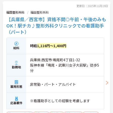
ます。
更新日：2025年11月19日
福田整形外科
福田整形外科
【兵庫県／西宮市】資格不問◎午前・午後のみも
OK！駅チカ♪整形外科クリニックでの看護助手
（パート）
時給
1,116円～1,400円
給料
兵庫県 西宮市 鳴尾町4丁目1-32
阪神本線「鳴尾・武庫川女子大前駅」徒歩5
勤務地
分
非常勤・パート・アルバイト
雇用形態
※看護助手としての経験を考慮します
応募要件