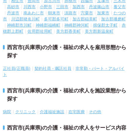
市
相生市
豊岡市
加古川市
赤穂市
西脇市
宝塚市
三木市
高砂市
川西市
小野市
三田市
加西市
丹波篠山市
養父市
丹波市
南あわじ市
朝来市
淡路市
宍粟市
加東市
たつの
市
川辺郡猪名川町
多可郡多可町
加古郡稲美町
加古郡播磨町
神崎郡市川町
神崎郡福崎町
神崎郡神河町
揖保郡太子町
赤
穂郡上郡町
佐用郡佐用町
美方郡香美町
美方郡新温泉町
西宮市(兵庫県)の介護・福祉の求人を雇用形態から
探す
正社員(正職員)
契約社員・嘱託社員
非常勤・パート・アルバイ
ト
西宮市(兵庫県)の介護・福祉の求人を施設業態から
探す
病院
クリニック
介護福祉施設
在宅医療
その他
西宮市(兵庫県)の介護・福祉の求人をサービス内容