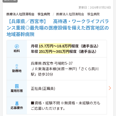
更新日：2026年07月29日
医療法人社団清和会 笹生病院
医療法人社団清和会 笹生病院
【兵庫県／西宮市】 高待遇・ワークライフバラ
ンス重視◎最先端の医療設備を備えた西宮地区の
地域基幹病院
月収
15.7万円～18.8万円
程度（諸手当込）
給料
年収
251万円～301万円
程度（諸手当込）
兵庫県 西宮市 弓場町5-37
ＪＲ東海道本線(米原－神戸)「さくら夙川
勤務地
駅」徒歩10分
正社員(正職員)
雇用形態
■資格・経験不問 ※無資格・未経験の方も
応募要件
ご応募いただけます。