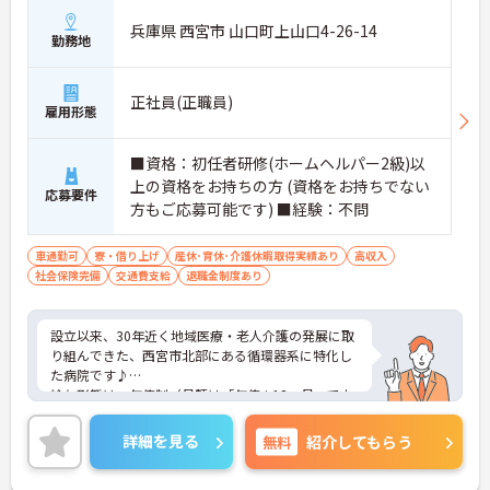
兵庫県 西宮市 山口町上山口4-26-14
勤務地
正社員(正職員)
雇用形態
■資格：初任者研修(ホームヘルパー2級)以
上の資格をお持ちの方 (資格をお持ちでない
応募要件
方もご応募可能です) ■経験：不問
車通勤可
寮・借り上げ
産休･育休･介護休暇取得実績あり
高収入
社会保険完備
交通費支給
退職金制度あり
設立以来、30年近く地域医療・老人介護の発展に取
り組んできた、西宮市北部にある循環器系に特化し
た病院です♪
給与形態は、年俸制（月額は「年俸÷12ヶ月」で支
払い）で給料水準も高め。
月8休で残業はほとんどありません！しっかりお休
詳細を見る
無料
紹介してもらう
みを取得でき、ライフスタイルに合わせた働き方が
叶います☆