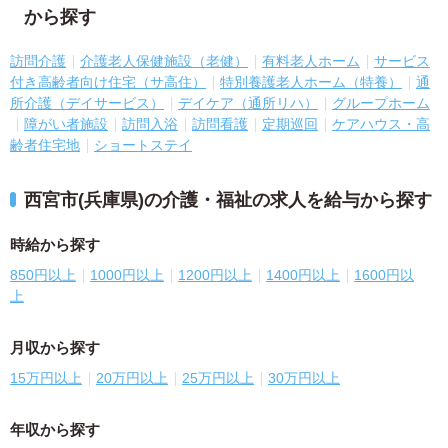
から探す
訪問介護
介護老人保健施設（老健）
有料老人ホーム
サービス
付き高齢者向け住宅（サ高住）
特別養護老人ホーム（特養）
通
所介護（デイサービス）
デイケア（通所リハ）
グループホーム
障がい者施設
訪問入浴
訪問看護
定期巡回
ケアハウス・高
齢者住宅地
ショートステイ
西宮市(兵庫県)の介護・福祉の求人を給与から探す
時給から探す
850円以上
1000円以上
1200円以上
1400円以上
1600円以
上
月収から探す
15万円以上
20万円以上
25万円以上
30万円以上
年収から探す