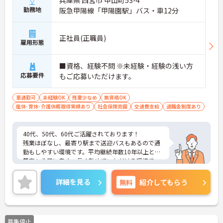
兵庫県 西宮市 甲山町53-4
勤務地
阪急甲陽線「甲陽園駅」バス・車12分
正社員(正職員)
雇用形態
■資格、経験不問 ※未経験・経験の浅い方
応募要件
もご応募いただけます。
車通勤可
未経験OK
残業少なめ
無資格OK
産休･育休･介護休暇取得実績あり
社会保険完備
交通費支給
退職金制度あり
40代、50代、60代ご活躍されております！
残業ほぼなし、最寄り駅まで送迎バスもあるので通
勤もしやすい環境です。平均継続年数10年以上と定
着率も非常に良く、長く勤めていただける環境で
す。
ご興味のある方には、面接対策ポイントなど、さら
詳細を見る
無料
紹介してもらう
に詳細をお話しいたしますのでお気軽にご相談くだ
さい！
募集停止