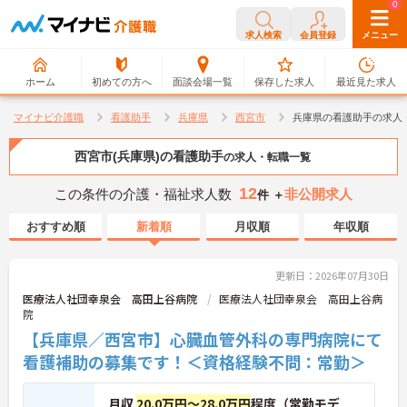
0
0
求人検索
会員登録
メニュー
ホーム
初めての方へ
面談会場一覧
保存した求人
最近見た求人
マイナビ介護職
看護助手
兵庫県
西宮市
兵庫県の看護助手の求人
西宮市(兵庫県)の看護助手
の求人・転職一覧
12
この条件の介護・福祉求人数
非公開求人
件 ＋
おすすめ順
新着順
月収順
年収順
更新日：2026年07月30日
医療法人社団幸泉会 高田上谷病院
医療法人社団幸泉会 高田上谷病
院
【兵庫県／西宮市】心臓血管外科の専門病院にて
看護補助の募集です！＜資格経験不問：常勤＞
月収
20.0万円～28.0万円
程度（常勤モデ