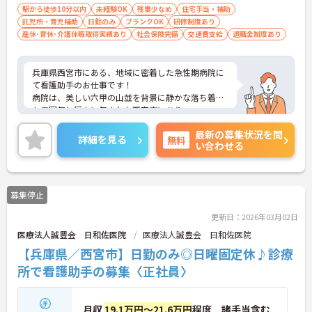
駅から徒歩10分以内
未経験OK
残業少なめ
住宅手当・補助
託児所・育児補助
日勤のみ
ブランクOK
研修制度あり
産休･育休･介護休暇取得実績あり
社会保険完備
交通費支給
退職金制度あり
兵庫県西宮市にある、地域に密着した急性期病院に
て看護助手のお仕事です！
病院は、美しい六甲の山並を背景に静かな落ち着い
た雰囲気と歴史に包まれた西宮市にあり、
一歩踏み出せば海や山の豊かなロケーションに事欠
最新の募集状況を問
きません！
詳細を見る
無料
い合わせる
開院以来、一貫して高度救急医療を重視し、手術・
アンギオグラフィーなど、24時間体制で行える医療
システムを確立！
全スタッフが一丸となり、地域に密着した急性期医
募集停止
療を実践しています♪
ご興味がある方は是非一度マイナビまでお問合せく
更新日：2026年03月02日
ださい！！
医療法人誠豊会 日和佐医院
医療法人誠豊会 日和佐医院
【兵庫県／西宮市】日勤のみ◎日曜固定休♪診療
所で看護助手の募集〈正社員〉
月収
19.1万円～21.6万円
程度 諸手当含む