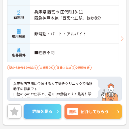
兵庫県 西宮市 田代町18-11
勤務地
阪急神戸本線「西宮北口駅」徒歩8分
非常勤・パート・アルバイト
雇用形態
■経験不問
応募要件
駅から徒歩10分以内
未経験OK
残業少なめ
交通費支給
兵庫県西宮市に位置する人工透析クリニックで看護
助手の募集です！
日勤のみのお仕事で、週3日の勤務です！最寄り駅
から徒歩圏内のため通勤も楽々♪天候に左右されず
通勤ができます！昇給制度があり、頑張りが評価さ
れてしっかりと還元されます。フォロー体制もあ
詳細を見る
無料
紹介してもらう
り、経験に関わらず安心してスタートできます。
こちらの求人にご興味がございましたら面接のポイ
ントもお伝えしますので是非ご応募お待ちしており