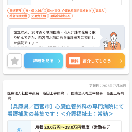
車通勤可
寮・借り上げ
産休･育休･介護休暇取得実績あり
高収入
社会保険完備
交通費支給
退職金制度あり
設立以来、30年近く地域医療・老人介護の発展に取
り組んできた、西宮市北部にある循環器系に特化し
た病院です♪
給与形態は、年俸制（月額は「年俸÷12ヶ月」で支
払い）で給料水準も高め。
月8休で残業はほとんどありません！しっかりお休
詳細を見る
無料
紹介してもらう
みを取得でき、ライフスタイルに合わせた働き方が
叶います☆
マイカー通勤可能に加えて、最寄り駅からバスも運
行されているので、公共交通機関を利用しての通勤
も◎
更新日：2026年07月30日
ご興味がある方は是非一度マイナビまでお問合せく
医療法人社団幸泉会 高田上谷病院
医療法人社団幸泉会 高田上谷病
ださい！！
院
【兵庫県／西宮市】心臓血管外科の専門病院にて
看護補助の募集です！＜介護福祉士：常勤＞
月収
20.0万円～28.0万円
程度（常勤モデ