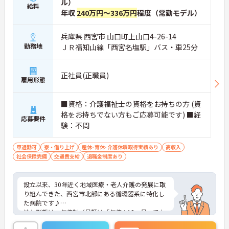
ル）
給料
年収
240万円～336万円
程度（常勤モデル）
兵庫県 西宮市 山口町上山口4-26-14
勤務地
ＪＲ福知山線「西宮名塩駅」バス・車25分
正社員(正職員)
雇用形態
■資格：介護福祉士の資格をお持ちの方 (資
格をお持ちでない方もご応募可能です) ■経
応募要件
験：不問
車通勤可
寮・借り上げ
産休･育休･介護休暇取得実績あり
高収入
社会保険完備
交通費支給
退職金制度あり
設立以来、30年近く地域医療・老人介護の発展に取
り組んできた、西宮市北部にある循環器系に特化し
た病院です♪
給与形態は、年俸制（月額は「年俸÷12ヶ月」で支
払い）で給料水準も高め。