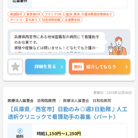
応募要件
車通勤可
無資格OK
ブランクOK
産休･育休･介護休暇取得実績あり
ボーナス・賞与あり
社会保険完備
交通費支給
兵庫県西宮市にある地域密着型の病院にて看護助手
のお仕事です。
資格や経験などは問いません！どなたでも介護のお
仕事にチャレンジしていただける環境です。
ご興味ある方には、面接対策ポイントなど、さらに
詳細をお話しいたしますのでお気軽にご相談くださ
詳細を見る
無料
紹介してもらう
い。
更新日：2026年02月06日
医療法人誠豊会 日和佐医院
医療法人誠豊会 日和佐医院
【兵庫県／西宮市】日勤のみ◎週3日勤務♪人工
透析クリニックで看護助手の募集〈パート〉
時給
1,150円～1,250円
給料