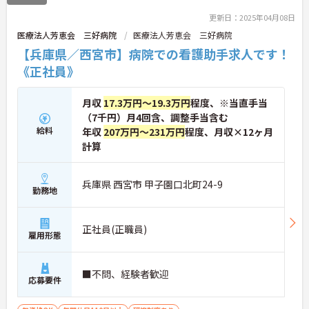
更新日：2025年04月08日
医療法人芳恵会 三好病院
医療法人芳恵会 三好病院
【兵庫県／西宮市】病院での看護助手求人です！
《正社員》
月収
17.3万円～19.3万円
程度、※当直手当
（7千円）月4回含、調整手当含む
給料
年収
207万円～231万円
程度、月収×12ヶ月
計算
兵庫県 西宮市 甲子園口北町24-9
勤務地
正社員(正職員)
雇用形態
■不問、経験者歓迎
応募要件