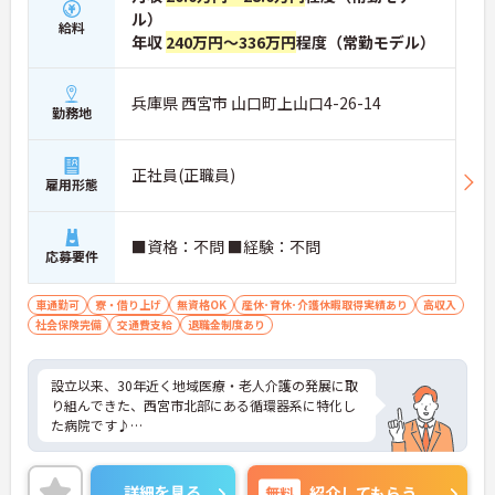
ル）
給料
年収
240万円～336万円
程度（常勤モデル）
兵庫県 西宮市 山口町上山口4-26-14
勤務地
正社員(正職員)
雇用形態
■資格：不問 ■経験：不問
応募要件
車通勤可
寮・借り上げ
無資格OK
産休･育休･介護休暇取得実績あり
高収入
社会保険完備
交通費支給
退職金制度あり
設立以来、30年近く地域医療・老人介護の発展に取
り組んできた、西宮市北部にある循環器系に特化し
た病院です♪
給与形態は、年俸制（月額は「年俸÷12ヶ月」で支
払い）で給料水準も高め。
詳細を見る
無料
紹介してもらう