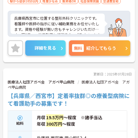
駅から徒歩10分以内
残業少なめ
無資格OK
社会保険完備
交通費支給
兵庫県西宮市に位置する整形外科クリニックです。
看護師や医師の指示に従い補助業務をお任せいたし
ます。資格や経験が無い方もチャレンジいただけま
す。週2日～、半日勤務も相談でき、プライベートを
重視した働き方も叶います。最寄り駅徒歩5分の好立
地も魅力です。ご興味のある方には、面接対策ポイ
詳細を見る
無料
紹介してもらう
ントなど、さらに詳細をお話しいたしますのでお気
軽にご相談ください！
更新日：2025年07月28日
医療法人社団アガペ会 アガペ甲山病院
医療法人社団アガペ会 アガ
ペ甲山病院
【兵庫県／西宮市】定着率抜群◎の療養型病院に
て看護助手の募集です！
月収
19.5万円
～程度 ※諸手当込
給料
年収
300万円
～程度