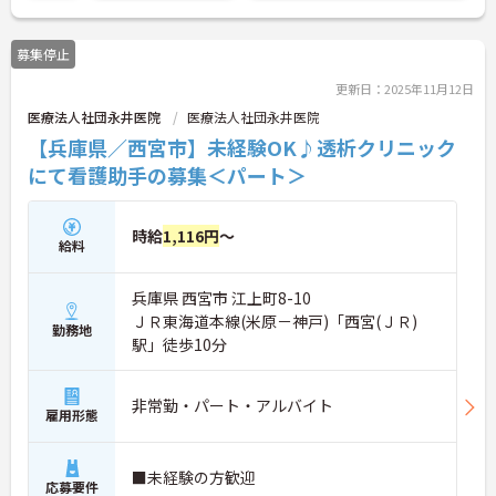
ントもお伝えしますので是非ご応募お待ちしており
ます。
募集停止
更新日：2025年11月12日
医療法人社団永井医院
医療法人社団永井医院
【兵庫県／西宮市】未経験OK♪透析クリニック
にて看護助手の募集＜パート＞
時給
1,116円
～
給料
兵庫県 西宮市 江上町8-10
ＪＲ東海道本線(米原－神戸)「西宮(ＪＲ)
勤務地
駅」徒歩10分
非常勤・パート・アルバイト
雇用形態
■未経験の方歓迎
応募要件