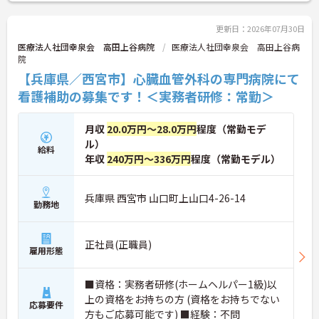
マイカー通勤可能に加えて、最寄り駅からバスも運
行されているので、公共交通機関を利用しての通勤
も◎
更新日：2026年07月30日
ご興味がある方は是非一度マイナビまでお問合せく
医療法人社団幸泉会 高田上谷病院
医療法人社団幸泉会 高田上谷病
ださい！！
院
【兵庫県／西宮市】心臓血管外科の専門病院にて
看護補助の募集です！＜実務者研修：常勤＞
月収
20.0万円～28.0万円
程度（常勤モデ
ル）
給料
年収
240万円～336万円
程度（常勤モデル）
兵庫県 西宮市 山口町上山口4-26-14
勤務地
正社員(正職員)
雇用形態
■資格：実務者研修(ホームヘルパー1級)以
上の資格をお持ちの方 (資格をお持ちでない
応募要件
方もご応募可能です) ■経験：不問