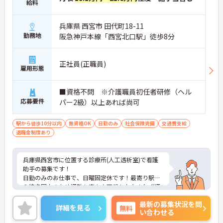
給料
兵庫県 西宮市 田代町18-11
勤務地
阪急神戸本線「西宮北口駅」徒歩8分
正社員(正職員)
雇用形態
■資格不問 ※介護職員初任者研修（ヘル
応募要件
パー2級）以上あれば尚可
駅から徒歩10分以内
無資格OK
日勤のみ
社会保険完備
交通費支給
退職金制度あり
兵庫県西宮市に位置する診療所(人工透析室)で看護
助手の募集です！
日勤のみのお仕事で、日曜固定休です！最寄り駅か
ら徒歩圏内のため通勤も楽々♪天候も左右されず通
勤ができます♪さらに各種手当も充実しているのは
最新の募集状況を問
嬉しいポイントです◎フォロー体制もあり、経験に
詳細を見る
無料
い合わせる
関わらず安心してスタートできます。
こちらの求人にご興味がございましたら面接のポイ