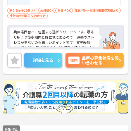
駅から徒歩10分以内
未経験OK
無資格OK
産休･育休･介護休暇取得実績あり
社会保険完備
交通費支給
兵庫県西宮市に位置する透析クリニックです。最寄
り駅より徒歩圏内と好立地にあるので、通勤のスト
レスが少ないのも嬉しいポイントです。実務経験は
なくてもOK！現場で働きながら経験を積んでいくこ
とができます。ご興味をお持ちの方はお気軽にお問
最新の募集状況を問
い合わせください。
詳細を見る
無料
い合わせる
募集停止