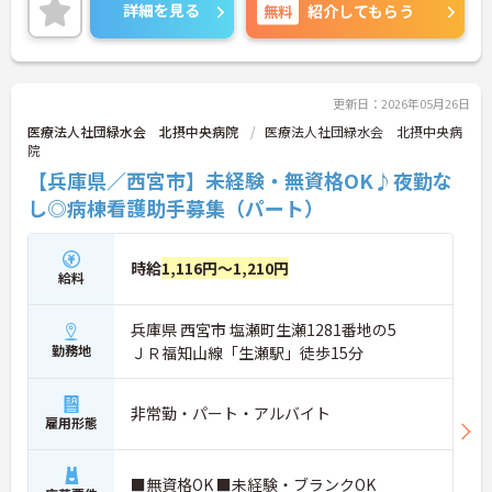
月8休で残業はほとんどありません！しっかりお休
詳細を見る
無料
紹介してもらう
みを取得でき、ライフスタイルに合わせた働き方が
叶います☆
マイカー通勤可能に加えて、最寄り駅からバスも運
行されているので、公共交通機関を利用しての通勤
も◎
更新日：2026年05月26日
ご興味がある方は是非一度マイナビまでお問合せく
医療法人社団緑水会 北摂中央病院
医療法人社団緑水会 北摂中央病
ださい！！
院
【兵庫県／西宮市】未経験・無資格OK♪夜勤な
し◎病棟看護助手募集（パート）
時給
1,116円～1,210円
給料
兵庫県 西宮市 塩瀬町生瀬1281番地の5
勤務地
ＪＲ福知山線「生瀬駅」徒歩15分
非常勤・パート・アルバイト
雇用形態
■無資格OK ■未経験・ブランクOK