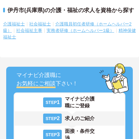
伊丹市(兵庫県)の介護・福祉の求人を資格から探す
介護福祉士
社会福祉士
介護職員初任者研修（ホームヘルパー2
級）
社会福祉主事
実務者研修（ホームヘルパー1級）
精神保健
福祉士
マイナビ介護職に
お気軽にご相談
下さい！
マイナビ介護
1
STEP
職にご登録
2
求人のご紹介
STEP
面接・条件交
3
STEP
渉