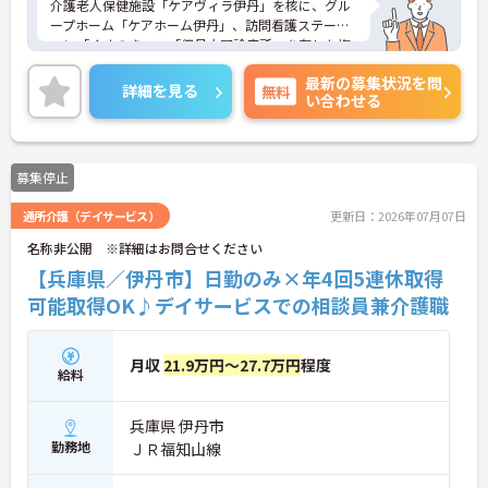
介護老人保健施設「ケアヴィラ伊丹」を核に、グル
ープホーム「ケアホーム伊丹」、訪問看護ステーシ
ョン「くすのき」、「伊丹大野診療所」を有した複
合型の施設です。「であい、ふれあい、えがおの
最新の募集状況を問
輪」をモットーに、人としてのご縁を大切に、スタ
詳細を見る
無料
い合わせる
ッフ一同、笑顔の広がる心暖かい介護を目指し、く
つろぎの環境づくりに取り組んでいます。
ご興味ある方には、面接対策ポイントなど、さらに
詳細をお話しいたしますのでお気軽にご相談くださ
募集停止
い！
通所介護（デイサービス）
更新日：2026年07月07日
名称非公開 ※詳細はお問合せください
【兵庫県／伊丹市】日勤のみ×年4回5連休取得
可能取得OK♪デイサービスでの相談員兼介護職
月収
21.9万円～27.7万円
程度
給料
兵庫県 伊丹市
勤務地
ＪＲ福知山線