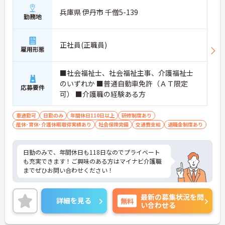
兵庫県 伊丹市 千僧5-139
勤務地
正社員(正職員)
雇用形態
■社会福祉士、社会福祉主事、介護福祉士
のいずれか ■普通自動車免許（ＡＴ限定
応募要件
可） ■介護職の経験ある方
車通勤可
日勤のみ
年間休日110日以上
研修制度あり
産休･育休･介護休暇取得実績あり
社会保険完備
交通費支給
退職金制度あり
日勤のみで、年間休日も118日なのでプライベート
も充実できます！ご興味のある方はマイナビ介護職
までぜひお問い合わせください！
最新の募集状況を問
詳細を見る
無料
い合わせる