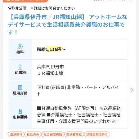
名称非公開 ※詳細はお問合せください
【兵庫県伊丹市／JR福知山線】 アットホームな
デイサービスで生活相談員兼介護職のお仕事で
す！
時給
1,116円
～
給料
兵庫県 伊丹市
勤務地
ＪＲ福知山線
正社員(正職員) 非常勤・パート・アルバイ
雇用形態
ト
■普通自動車免許（AT限定可）※送迎業務
必須 ■介護福祉士・社会福祉士・社会福祉
応募要件
主事任用・介護支援専門員のいずれか ※非
常勤の方は週1日以上勤務できる方
車通勤可
日勤のみ
社会保険完備
交通費支給
退職金制度あり