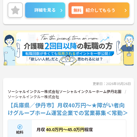
♪
昇給もあり頑張りが評価されてしっかりと職員に還
詳細を見る
無料
紹介してもらう
元されます。丁寧な研修とフォロー体制で、経験に
関わらず安心してスタートできます。
こちらの求人にご興味がございましたら面接のポイ
ントもお伝えしますので是非ご応募お待ちしており
ます。
更新日：2026年05月26日
ソーシャルインクルー株式会社ソーシャルインクルーホーム伊丹北園
ソーシャルインクルー株式会社
【兵庫県／伊丹市】月収40万円～★障がい者向
けグループホーム運営企業での営業募集＜常勤＞
月収
40.0万円～45.0万円
程度
給料