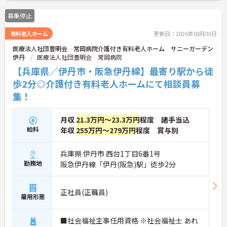
募集停止
有料老人ホーム
更新日：2026年08月03日
医療法人社団豊明会 常岡病院介護付き有料老人ホーム サニーガーデン
伊丹
医療法人社団豊明会 常岡病院
【兵庫県／伊丹市・阪急伊丹線】最寄り駅から徒
歩2分◎介護付き有料老人ホームにて相談員募
集！
月収
21.3万円～23.3万円
程度 諸手当込
給料
年収
255万円～279万円
程度 賞与別
兵庫県 伊丹市 西台1丁目6番1号
勤務地
阪急伊丹線「伊丹(阪急)駅」徒歩2分
正社員(正職員)
雇用形態
■社会福祉主事任用資格 ※社会福祉士 あれ