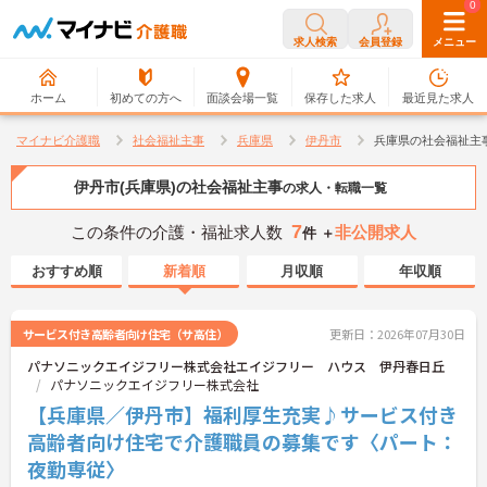
0
0
求人検索
会員登録
メニュー
ホーム
初めての方へ
面談会場一覧
保存した求人
最近見た求人
マイナビ介護職
社会福祉主事
兵庫県
伊丹市
兵庫県の社会福祉主
伊丹市(兵庫県)の社会福祉主事
の求人・転職一覧
7
この条件の介護・福祉求人数
非公開求人
件 ＋
おすすめ順
新着順
月収順
年収順
サービス付き高齢者向け住宅（サ高住）
更新日：2026年07月30日
パナソニックエイジフリー株式会社エイジフリー ハウス 伊丹春日丘
パナソニックエイジフリー株式会社
【兵庫県／伊丹市】福利厚生充実♪サービス付き
高齢者向け住宅で介護職員の募集です〈パート：
夜勤専従〉