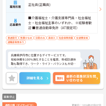
正社員(正職員)
雇用形態
■介護福祉士・介護支援専門員・社会福祉
士・社会福祉主事のいずれか、 ※経験者歓
応募要件
迎 ■普通自動車免許（AT限定可）
車通勤可
残業少なめ
日勤のみ
高収入
社会保険完備
交通費支給
退職金制度あり
兵庫県伊丹市に位置するデイサービスです。
有給休暇を100％消化することを推奨、年4回5連休
取も取得でき、ワーク・ライフ・バランスも大切に
していただけます。
ご興味ある方には、面接対策ポイントなど、さらに
最新の募集状況を問
詳細をお話しいたしますのでお気軽にご相談くださ
詳細を見る
無料
い合わせる
い！
募集停止
通所介護（デイサービス）
更新日：2026年07月07日