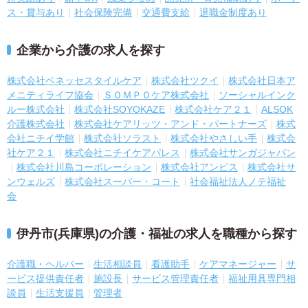
ス・賞与あり
社会保険完備
交通費支給
退職金制度あり
企業から介護の求人を探す
株式会社ベネッセスタイルケア
株式会社ツクイ
株式会社日本ア
メニティライフ協会
ＳＯＭＰＯケア株式会社
ソーシャルインク
ルー株式会社
株式会社SOYOKAZE
株式会社ケア２１
ALSOK
介護株式会社
株式会社ケアリッツ・アンド・パートナーズ
株式
会社ニチイ学館
株式会社ソラスト
株式会社やさしい手
株式会
社ケア２１
株式会社ニチイケアパレス
株式会社サンガジャパン
株式会社川島コーポレーション
株式会社アンビス
株式会社サ
ンウェルズ
株式会社スーパー・コート
社会福祉法人ノテ福祉
会
伊丹市(兵庫県)の介護・福祉の求人を職種から探す
介護職・ヘルパー
生活相談員
看護助手
ケアマネージャー
サ
ービス提供責任者
施設長
サービス管理責任者
福祉用具専門相
談員
生活支援員
管理者