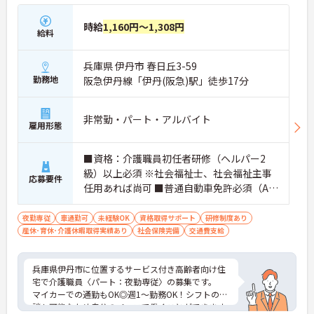
時給
1,160円～1,308円
給料
兵庫県 伊丹市 春日丘3-59
勤務地
阪急伊丹線「伊丹(阪急)駅」徒歩17分
非常勤・パート・アルバイト
雇用形態
■資格：介護職員初任者研修（ヘルパー2
級）以上必須 ※社会福祉士、社会福祉主事
応募要件
任用あれば尚可 ■普通自動車免許必須（AT
限定可） ■経験不問
夜勤専従
車通勤可
未経験OK
資格取得サポート
研修制度あり
産休･育休･介護休暇取得実績あり
社会保険完備
交通費支給
兵庫県伊丹市に位置するサービス付き高齢者向け住
宅で介護職員〈パート：夜勤専従〉の募集です。
マイカーでの通勤もOK◎週1～勤務OK！シフトの相
談も可能なため自分のペースで働くことができます