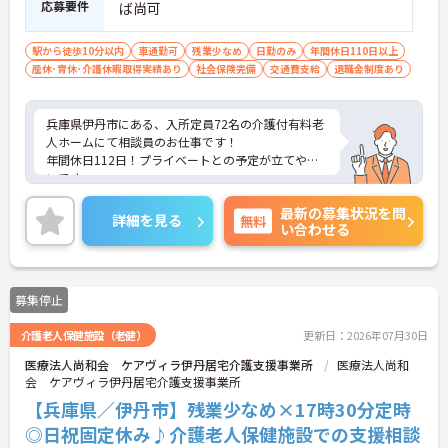
応募要件
ば尚可
駅から徒歩10分以内
車通勤可
残業少なめ
日勤のみ
年間休日110日以上
産休･育休･介護休暇取得実績あり
社会保険完備
交通費支給
退職金制度あり
兵庫県伊丹市にある、入所定員72名の介護付有料老
人ホームにて相談員のお仕事です！
年間休日112日！プライベートとの予定が立てやす
いです。
また、最寄り駅から徒歩2分と駅チカですので、通
最新の募集状況を問
勤ラクラクです。
詳細を見る
無料
い合わせる
ご興味がある方は是非一度マイナビまでお問い合わ
せください！さらに詳細などお伝えします！
募集停止
介護老人保健施設（老健）
更新日：2026年07月30日
医療法人尚和会 ケアヴィラ伊丹居宅介護支援事業所
医療法人尚和
会 ケアヴィラ伊丹居宅介護支援事業所
【兵庫県／伊丹市】残業少なめ×17時30分定時
◎日祝固定休み♪介護老人保健施設での支援相談