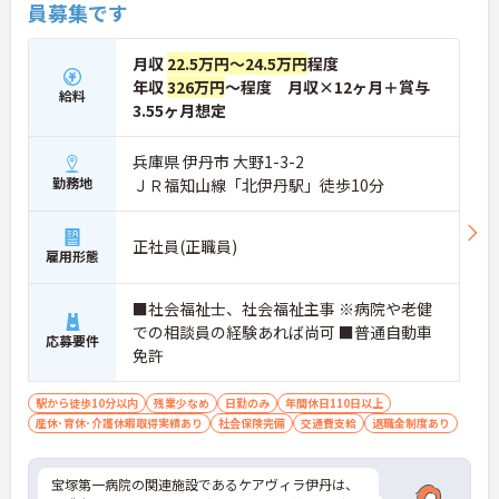
員募集です
月収
22.5万円～24.5万円
程度
年収
326万円
～程度 月収×12ヶ月＋賞与
給料
3.55ヶ月想定
兵庫県 伊丹市 大野1-3-2
勤務地
ＪＲ福知山線「北伊丹駅」徒歩10分
正社員(正職員)
雇用形態
■社会福祉士、社会福祉主事 ※病院や老健
での相談員の経験あれば尚可 ■普通自動車
応募要件
免許
駅から徒歩10分以内
残業少なめ
日勤のみ
年間休日110日以上
産休･育休･介護休暇取得実績あり
社会保険完備
交通費支給
退職金制度あり
宝塚第一病院の関連施設であるケアヴィラ伊丹は、