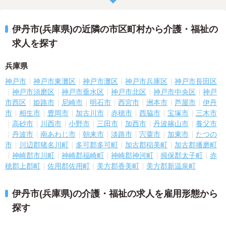
伊丹市(兵庫県)の近隣の市区町村から介護・福祉の
求人を探す
兵庫県
神戸市
神戸市東灘区
神戸市灘区
神戸市兵庫区
神戸市長田区
神戸市須磨区
神戸市垂水区
神戸市北区
神戸市中央区
神戸
市西区
姫路市
尼崎市
明石市
西宮市
洲本市
芦屋市
伊丹
市
相生市
豊岡市
加古川市
赤穂市
西脇市
宝塚市
三木市
高砂市
川西市
小野市
三田市
加西市
丹波篠山市
養父市
丹波市
南あわじ市
朝来市
淡路市
宍粟市
加東市
たつの
市
川辺郡猪名川町
多可郡多可町
加古郡稲美町
加古郡播磨町
神崎郡市川町
神崎郡福崎町
神崎郡神河町
揖保郡太子町
赤
穂郡上郡町
佐用郡佐用町
美方郡香美町
美方郡新温泉町
伊丹市(兵庫県)の介護・福祉の求人を雇用形態から
探す