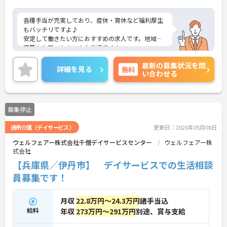
各種手当が充実しており、産休・育休など福利厚生
もバッチリですよ♪
安定して働きたい方におすすめの求人です。地域に
密着したアットホームな施設です！
アットホームで居心地の良い職場なのですぐに馴染
最新の募集状況を問
めますよ♪
詳細を見る
無料
い合わせる
ご興味をお持ちの方はまずマイナビまでお問い合わ
せください！
募集停止
通所介護（デイサービス）
更新日：2026年05月08日
ウェルフェアー株式会社千僧デイサービスセンター
ウェルフェアー株
式会社
【兵庫県／伊丹市】 デイサービスでの生活相談
員募集です！
月収
22.8万円～24.3万円
諸手当込
給料
年収
273万円～291万円
別途、賞与支給