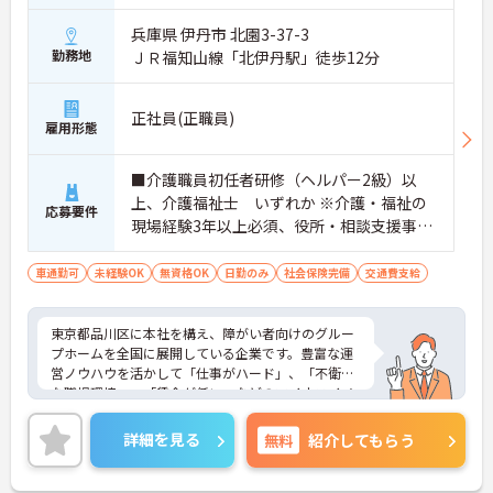
兵庫県 伊丹市 北園3-37-3
勤務地
ＪＲ福知山線「北伊丹駅」徒歩12分
正社員(正職員)
雇用形態
■介護職員初任者研修（ヘルパー2級）以
上、介護福祉士 いずれか ※介護・福祉の
応募要件
現場経験3年以上必須、役所・相談支援事業
所・病院・ケアマネ等への営業経験者歓迎
■普通自動車免許
車通勤可
未経験OK
無資格OK
日勤のみ
社会保険完備
交通費支給
東京都品川区に本社を構え、障がい者向けのグルー
プホームを全国に展開している企業です。豊富な運
営ノウハウを活かして「仕事がハード」、「不衛生
な職場環境」、「賃金が低い」などのマイナスイメ
ージを払拭した新しくてキレイなグループホームを
運営しています。充実した福利厚生も魅力の1つで、
詳細を見る
無料
紹介してもらう
安心して長くご就業していただけます。ご興味のあ
る方には、面接対策ポイントなど、さらに詳細をお
話しいたしますので、お気軽にご相談ください。