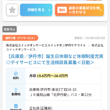
アットホームで居心地の良い職場なのですぐに馴染
最新の募集状況を問
めますよ♪
詳細を見る
無料
い合わせる
ご興味をお持ちの方はまずマイナビまでお問い合わ
せください！
募集停止
通所介護（デイサービス）
更新日：2026年05月26日
株式会社スイッチオンサービススイッチオン伊丹サテライト
株式会社
スイッチオンサービス
【兵庫県／伊丹市】誕生日休暇など休暇制度充実
◎デイサービスにて生活相談員募集＜日勤＞
月収
19.6万円～26.0万円
給料
兵庫県 伊丹市 鴻池3丁目14-10
勤務地
ＪＲ福知山線「北伊丹駅」バス・車12分
正社員(正職員)