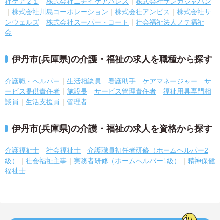
社ケア２１
株式会社ニチイケアパレス
株式会社サンガジャパン
株式会社川島コーポレーション
株式会社アンビス
株式会社サ
ンウェルズ
株式会社スーパー・コート
社会福祉法人ノテ福祉
会
伊丹市(兵庫県)の介護・福祉の求人を職種から探す
介護職・ヘルパー
生活相談員
看護助手
ケアマネージャー
サ
ービス提供責任者
施設長
サービス管理責任者
福祉用具専門相
談員
生活支援員
管理者
伊丹市(兵庫県)の介護・福祉の求人を資格から探す
介護福祉士
社会福祉士
介護職員初任者研修（ホームヘルパー2
級）
社会福祉主事
実務者研修（ホームヘルパー1級）
精神保健
福祉士