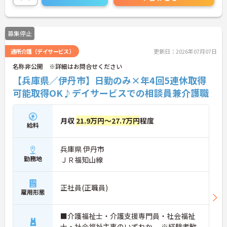
せください！さらに詳細などお伝えします！
募集停止
通所介護（デイサービス）
更新日：2026年07月07日
名称非公開 ※詳細はお問合せください
【兵庫県／伊丹市】日勤のみ×年4回5連休取得
可能取得OK♪デイサービスでの相談員兼介護職
月収
21.9万円～27.7万円
程度
給料
兵庫県 伊丹市
勤務地
ＪＲ福知山線
正社員(正職員)
雇用形態
■介護福祉士・介護支援専門員・社会福祉
士・社会福祉主事のいずれか、 ※経験者歓