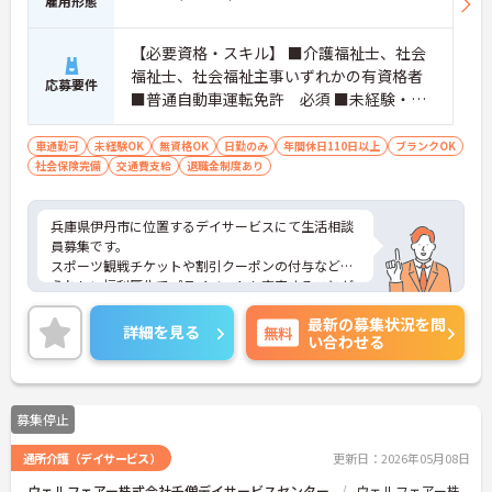
雇用形態
【必要資格・スキル】 ■介護福祉士、社会
福祉士、社会福祉主事いずれかの有資格者
応募要件
■普通自動車運転免許 必須 ■未経験・ブ
ランク可
車通勤可
未経験OK
無資格OK
日勤のみ
年間休日110日以上
ブランクOK
社会保険完備
交通費支給
退職金制度あり
兵庫県伊丹市に位置するデイサービスにて生活相談
員募集です。
スポーツ観戦チケットや割引クーポンの付与など、
うれしい福利厚生でプライベートも充実することが
できます！
最新の募集状況を問
ご興味のある方には、面接対策ポイントなど、さら
詳細を見る
無料
い合わせる
に詳細をお話いたしますので、お気軽にご相談くだ
さい。
募集停止
通所介護（デイサービス）
更新日：2026年05月08日
ウェルフェアー株式会社千僧デイサービスセンター
ウェルフェアー株