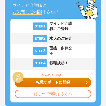
マイナビ介護職に
お気軽にご相談
下さい！
マイナビ介護
1
STEP
職にご登録
2
求人のご紹介
STEP
面接・条件交
3
STEP
渉
4
転職成功！
STEP
転職サポートに登録
はじめて転職する方へ