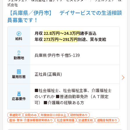
式会社
【兵庫県／伊丹市】 デイサービスでの生活相談
員募集です！
月収
22.8万円～24.3万円
諸手当込
給料
年収
273万円～291万円
別途、賞与支給
兵庫県 伊丹市 千僧5-139
勤務地
正社員(正職員)
雇用形態
■社会福祉士、社会福祉主事、介護福祉士
のいずれか ■普通自動車免許（ＡＴ限定
応募要件
可） ■介護職の経験ある方
車通勤可
日勤のみ
年間休日110日以上
研修制度あり
産休･育休･介護休暇取得実績あり
社会保険完備
交通費支給
退職金制度あり