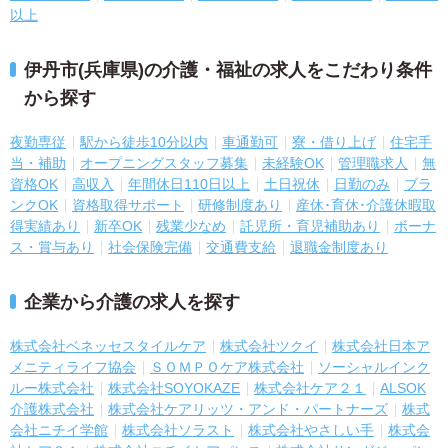
以上
伊丹市(兵庫県)の介護・福祉の求人をこだわり条件
から探す
夜勤専従
駅から徒歩10分以内
車通勤可
寮・借り上げ
住宅手
当・補助
オープニングスタッフ募集
未経験OK
管理職求人
無
資格OK
高収入
年間休日110日以上
土日祝休
日勤のみ
ブラ
ンクOK
資格取得サポート
研修制度あり
産休･育休･介護休暇取
得実績あり
新卒OK
残業少なめ
託児所・育児補助あり
ボーナ
ス・賞与あり
社会保険完備
交通費支給
退職金制度あり
企業から介護の求人を探す
株式会社ベネッセスタイルケア
株式会社ツクイ
株式会社日本ア
メニティライフ協会
ＳＯＭＰＯケア株式会社
ソーシャルインク
ルー株式会社
株式会社SOYOKAZE
株式会社ケア２１
ALSOK
介護株式会社
株式会社ケアリッツ・アンド・パートナーズ
株式
会社ニチイ学館
株式会社ソラスト
株式会社やさしい手
株式会