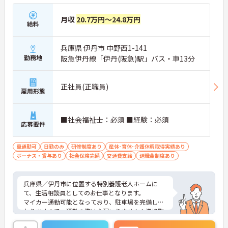
月収
20.7万円～24.8万円
給料
兵庫県 伊丹市 中野西1-141
勤務地
阪急伊丹線「伊丹(阪急)駅」バス・車13分
正社員(正職員)
雇用形態
■社会福祉士：必須 ■経験：必須
応募要件
車通勤可
日勤のみ
研修制度あり
産休･育休･介護休暇取得実績あり
ボーナス・賞与あり
社会保険完備
交通費支給
退職金制度あり
兵庫県／伊丹市に位置する特別養護老人ホームに
て、生活相談員としてのお仕事となります。
マイカー通勤可能となっており、駐車場を完備して
おりますので、通勤の際は心配いりません！資格取
得支援制度もあるので、ご自身のキャリアアップも