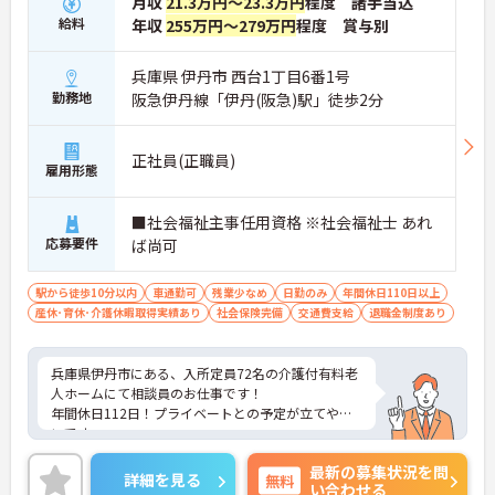
月収
21.3万円～23.3万円
程度 諸手当込
給料
年収
255万円～279万円
程度 賞与別
兵庫県 伊丹市 西台1丁目6番1号
勤務地
阪急伊丹線「伊丹(阪急)駅」徒歩2分
正社員(正職員)
雇用形態
■社会福祉主事任用資格 ※社会福祉士 あれ
応募要件
ば尚可
駅から徒歩10分以内
車通勤可
残業少なめ
日勤のみ
年間休日110日以上
産休･育休･介護休暇取得実績あり
社会保険完備
交通費支給
退職金制度あり
兵庫県伊丹市にある、入所定員72名の介護付有料老
人ホームにて相談員のお仕事です！
年間休日112日！プライベートとの予定が立てやす
いです。
また、最寄り駅から徒歩2分と駅チカですので、通
最新の募集状況を問
勤ラクラクです。
詳細を見る
無料
い合わせる
ご興味がある方は是非一度マイナビまでお問い合わ