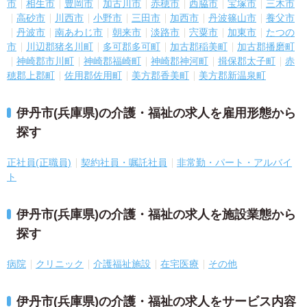
市
相生市
豊岡市
加古川市
赤穂市
西脇市
宝塚市
三木市
高砂市
川西市
小野市
三田市
加西市
丹波篠山市
養父市
丹波市
南あわじ市
朝来市
淡路市
宍粟市
加東市
たつの
市
川辺郡猪名川町
多可郡多可町
加古郡稲美町
加古郡播磨町
神崎郡市川町
神崎郡福崎町
神崎郡神河町
揖保郡太子町
赤
穂郡上郡町
佐用郡佐用町
美方郡香美町
美方郡新温泉町
伊丹市(兵庫県)の介護・福祉の求人を雇用形態から
探す
正社員(正職員)
契約社員・嘱託社員
非常勤・パート・アルバイ
ト
伊丹市(兵庫県)の介護・福祉の求人を施設業態から
探す
病院
クリニック
介護福祉施設
在宅医療
その他
伊丹市(兵庫県)の介護・福祉の求人をサービス内容