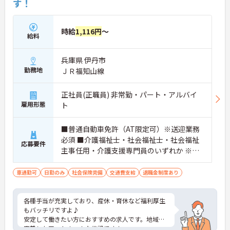
す！
時給
1,116円
～
給料
兵庫県 伊丹市
勤務地
ＪＲ福知山線
正社員(正職員) 非常勤・パート・アルバイ
雇用形態
ト
■普通自動車免許（AT限定可）※送迎業務
必須 ■介護福祉士・社会福祉士・社会福祉
応募要件
主事任用・介護支援専門員のいずれか ※非
常勤の方は週1日以上勤務できる方
車通勤可
日勤のみ
社会保険完備
交通費支給
退職金制度あり
各種手当が充実しており、産休・育休など福利厚生
もバッチリですよ♪
安定して働きたい方におすすめの求人です。地域に
密着したアットホームな施設です！