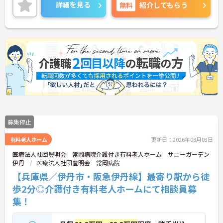
目指せます♪
詳細を見る
無料
紹介してもらう
ご興味ある方は面接ポイントをお伝えしますので、
お気軽にお問い合わせください♪
募集停止
有料老人ホーム
更新日：2026年08月03日
医療法人社団豊明会 常岡病院介護付き有料老人ホーム サニーガーデン
伊丹
医療法人社団豊明会 常岡病院
【兵庫県／伊丹市・阪急伊丹線】最寄り駅から徒
歩2分◎介護付き有料老人ホームにて相談員募
集！