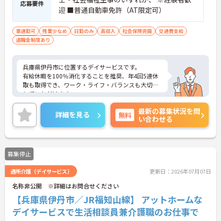
応募要件
迎 ■普通自動車免許（AT限定可）
車通勤可
残業少なめ
日勤のみ
高収入
社会保険完備
交通費支給
退職金制度あり
兵庫県伊丹市に位置するデイサービスです。
有給休暇を100％消化することを推奨、年4回5連休
取も取得でき、ワーク・ライフ・バランスも大切に
していただけます。
ご興味ある方には、面接対策ポイントなど、さらに
最新の募集状況を問
詳細をお話しいたしますのでお気軽にご相談くださ
詳細を見る
無料
い合わせる
い！
募集停止
通所介護（デイサービス）
更新日：2026年07月07日
名称非公開 ※詳細はお問合せください
【兵庫県伊丹市／JR福知山線】 アットホームな
デイサービスで生活相談員兼介護職のお仕事で