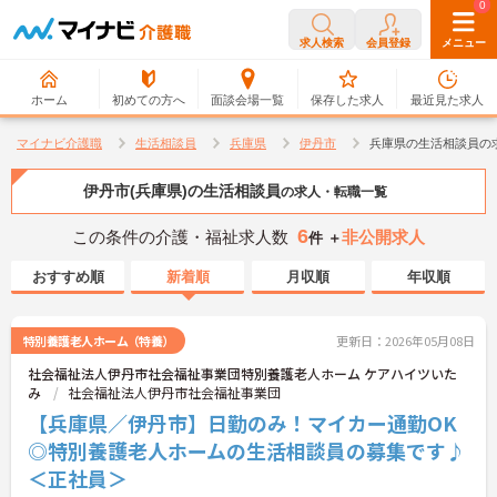
0
0
求人検索
会員登録
メニュー
ホーム
初めての方へ
面談会場一覧
保存した求人
最近見た求人
マイナビ介護職
生活相談員
兵庫県
伊丹市
兵庫県の生活相談員の
伊丹市(兵庫県)の生活相談員
の求人・転職一覧
6
この条件の介護・福祉求人数
非公開求人
件 ＋
おすすめ順
新着順
月収順
年収順
特別養護老人ホーム（特養）
更新日：2026年05月08日
社会福祉法人伊丹市社会福祉事業団特別養護老人ホーム ケアハイツいた
み
社会福祉法人伊丹市社会福祉事業団
【兵庫県／伊丹市】日勤のみ！マイカー通勤OK
◎特別養護老人ホームの生活相談員の募集です♪
＜正社員＞