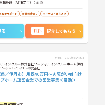
運転免許（AT限定可）：必須
格取得サポート
研修制度あり
ボーナス・賞与あり
見る
無料
紹介してもらう
更新日：2026年05月26日
ャルインクルー株式会社ソーシャルインクルーホーム伊丹
ソーシャルインクルー株式会社
庫県／伊丹市】月収40万円～★障がい者向け
ープホーム運営企業での営業募集＜常勤＞
円～45.0万円
程度