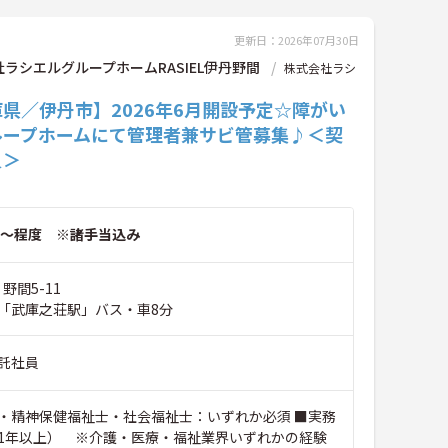
更新日：2026年07月30日
ラシエルグループホームRASIEL伊丹野間
株式会社ラシ
県／伊丹市】2026年6月開設予定☆障がい
ループホームにて管理者兼サビ管募集♪＜契
員＞
～程度 ※諸手当込み
野間5-11
「武庫之荘駅」バス・車8分
託社員
・精神保健福祉士・社会福祉士：いずれか必須 ■実務
1年以上） ※介護・医療・福祉業界いずれかの経験