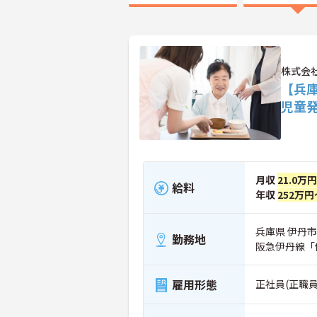
株式会
【兵
児童
月収
21.0万
給料
年収
252万円
兵庫県 伊丹市 
勤務地
阪急伊丹線「
雇用形態
正社員(正職員