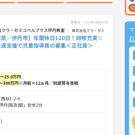
更新日：2026年08月05日
マ
社クラ・ゼミコペルプラス伊丹教室
株式会社クラ・ゼミ
庫県／伊丹市】年間休日120日！研修充実☆
お
発達支援で児童指導員の募集＜正社員＞
円～25.0万円
～300万円
※月給×12ヵ月／別途賞与支給
西台1-2-6
伊丹(阪急)駅」徒歩2分
)