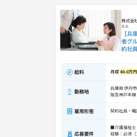
株式会社
エル
【兵庫
者グ
約社
給料
月収
40.0万円
兵庫県 伊丹市 
勤務地
阪急神戸本線
雇用形態
契約社員・嘱
■介護福祉士
応募要件
経験：必須（