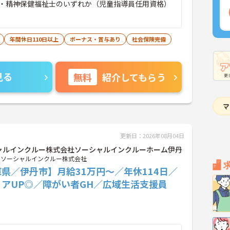
・精神保健福祉士のいずれか（児童指導員任用資格）
年間休日110日以上
ボーナス・賞与あり
社会保険完備
見る
無料
紹介してもらう
更新日：2026年08月04日
ャルインクルー株式会社ソーシャルインクルーホーム伊丹
ソーシャルインクルー株式会社
県／伊丹市】月給31万円～／年休114日／
リアUP◎／障がい者GH／広域生活支援員