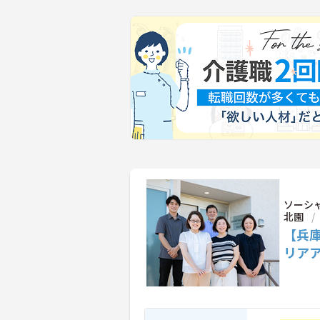
ソーシ
北園
【兵
リア