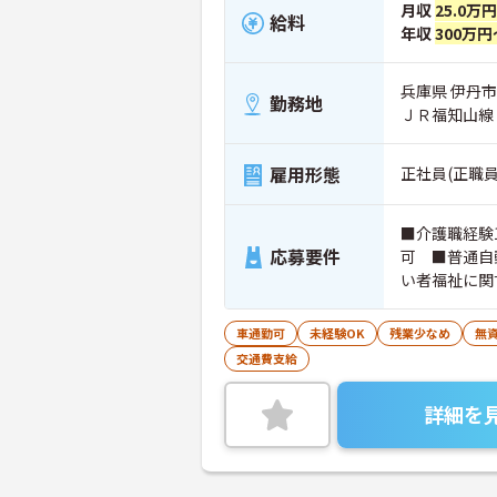
月収
25.0万
給料
年収
300万円
兵庫県 伊丹市 
勤務地
ＪＲ福知山線
雇用形態
正社員(正職員
■介護職経験
応募要件
可 ■普通自
い者福祉に関
車通勤可
未経験OK
残業少なめ
無資
交通費支給
詳細を