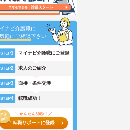
イナビ介護職に
気軽にご相談
下さい！
1
マイナビ介護職にご登録
STEP
2
求人のご紹介
STEP
3
面接・条件交渉
STEP
4
転職成功！
STEP
転職サポートに登録