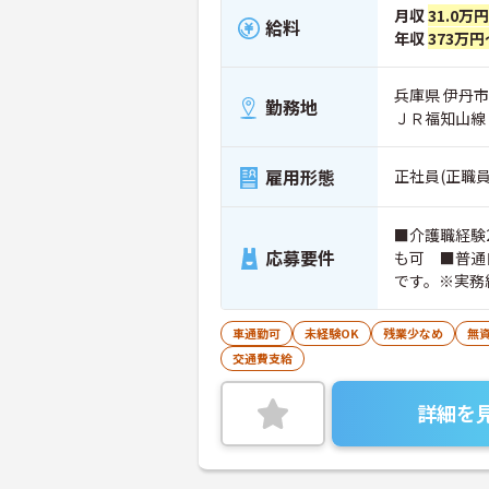
月収
31.0万
給料
年収
373万円
兵庫県 伊丹市 
勤務地
ＪＲ福知山線
雇用形態
正社員(正職員
■介護職経験
応募要件
も可 ■普通
です。※実務
ちの方大歓迎
車通勤可
未経験OK
残業少なめ
無資
交通費支給
詳細を