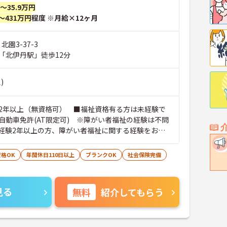
円～35.9万円
～431万円
程度 ※月給×12ヶ月
北園3-37-3
「北伊丹駅」徒歩12分
)
2年以上（無資格可） ■福祉資格有る方は未経験で
自動車免許(AT限定可) ※障がい者福祉の経験は不問
経験2年以上の方、障がい者福祉に関する経験をお持
格OK
年間休日110日以上
ブランクOK
社会保険完備
見る
無料
紹介してもらう