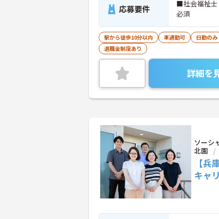
■社会福祉士
応募要件
必須
駅から徒歩10分以内
車通勤可
日勤のみ
退職金制度あり
詳細を
ソーシ
北園
【兵庫
キャ