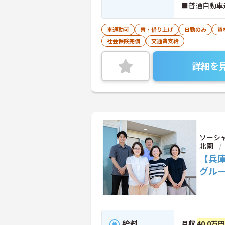
■普通自動車
車通勤可
寮・借り上げ
日勤のみ
資
社会保険完備
交通費支給
詳細を
ソーシ
北園
【兵
グル
給料
月収
40.0万