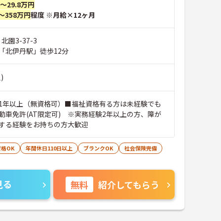
円～29.8万円
～358万円
程度 ※月給×12ヶ月
北園3-37-3
「北伊丹駅」徒歩12分
)
1年以上（無資格可）■福祉資格有る方は未経験でも
動車免許(AT限定可) ※実務経験2年以上の方、障が
する経験をお持ちの方大歓迎
格OK
年間休日110日以上
ブランクOK
社会保険完備
見る
無料
紹介してもらう