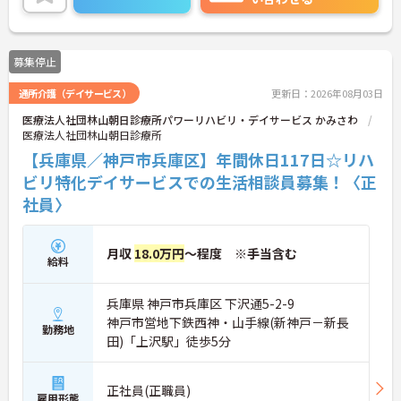
募集停止
通所介護（デイサービス）
更新日：2026年08月03日
医療法人社団林山朝日診療所パワーリハビリ・デイサービス かみさわ
医療法人社団林山朝日診療所
【兵庫県／神戸市兵庫区】年間休日117日☆リハ
ビリ特化デイサービスでの生活相談員募集！〈正
社員〉
月収
18.0万円
～程度 ※手当含む
給料
兵庫県 神戸市兵庫区 下沢通5-2-9
神戸市営地下鉄西神・山手線(新神戸－新長
勤務地
田)「上沢駅」徒歩5分
正社員(正職員)
雇用形態