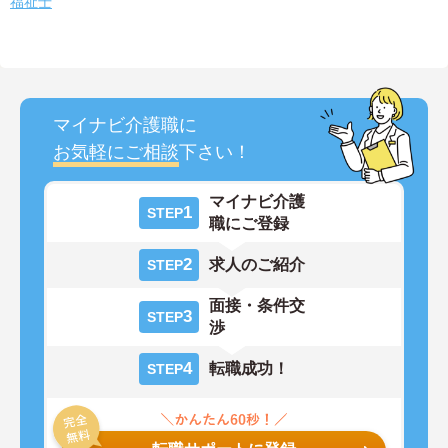
福祉士
マイナビ介護職に
お気軽にご相談
下さい！
マイナビ介護
1
STEP
職にご登録
2
求人のご紹介
STEP
面接・条件交
3
STEP
渉
4
転職成功！
STEP