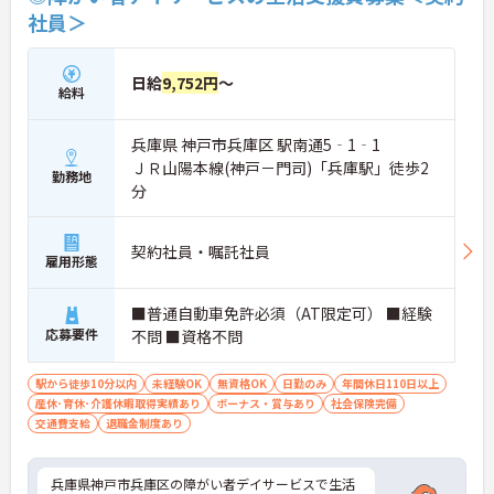
社員＞
日給
9,752円
～
給料
兵庫県 神戸市兵庫区 駅南通5‐1‐1
ＪＲ山陽本線(神戸－門司)「兵庫駅」徒歩2
勤務地
分
契約社員・嘱託社員
雇用形態
■普通自動車免許必須（AT限定可） ■経験
応募要件
不問 ■資格不問
駅から徒歩10分以内
未経験OK
無資格OK
日勤のみ
年間休日110日以上
産休･育休･介護休暇取得実績あり
ボーナス・賞与あり
社会保険完備
交通費支給
退職金制度あり
兵庫県神戸市兵庫区の障がい者デイサービスで生活