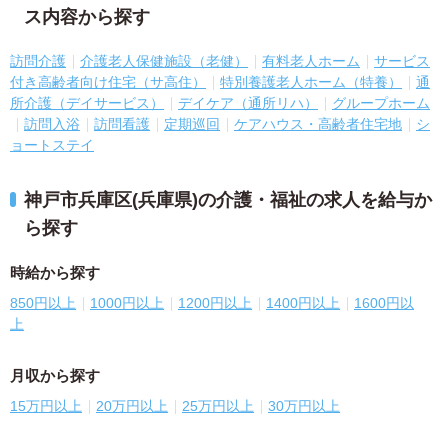
ス内容から探す
訪問介護
介護老人保健施設（老健）
有料老人ホーム
サービス
付き高齢者向け住宅（サ高住）
特別養護老人ホーム（特養）
通
所介護（デイサービス）
デイケア（通所リハ）
グループホーム
訪問入浴
訪問看護
定期巡回
ケアハウス・高齢者住宅地
シ
ョートステイ
神戸市兵庫区(兵庫県)の介護・福祉の求人を給与か
ら探す
時給から探す
850円以上
1000円以上
1200円以上
1400円以上
1600円以
上
月収から探す
15万円以上
20万円以上
25万円以上
30万円以上