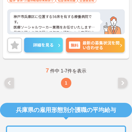
産休･育休･介護休暇取得実績あり
社会保険完備
交通費支給
神戸市兵庫区に位置する56床を有する療養病院で
す。
医療ソーシャルワーカー業務をお任せいたします。
最寄り駅より徒歩圏内で毎日の通勤にも大変便利な
立地です。
最新の募集状況を問
ご興味のある方には、面接対策ポイントなど、さら
詳細を見る
無料
い合わせる
に詳細をお話しいたしますのでお気軽にご相談くだ
さい！
7
件中 1-7件を表示
1
兵庫県の雇用形態別介護職の平均給与