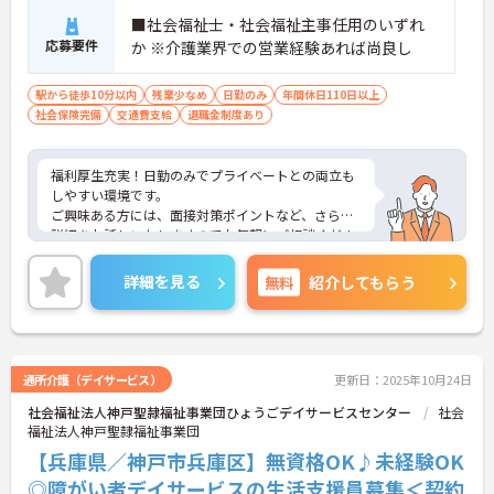
■社会福祉士・社会福祉主事任用のいずれ
応募要件
か ※介護業界での営業経験あれば尚良し
駅から徒歩10分以内
残業少なめ
日勤のみ
年間休日110日以上
社会保険完備
交通費支給
退職金制度あり
福利厚生充実！日勤のみでプライベートとの両立も
しやすい環境です。
ご興味ある方には、面接対策ポイントなど、さらに
詳細をお話しいたしますのでお気軽にご相談くださ
い。
詳細を見る
無料
紹介してもらう
通所介護（デイサービス）
更新日：2025年10月24日
社会福祉法人神戸聖隷福祉事業団ひょうごデイサービスセンター
社会
福祉法人神戸聖隷福祉事業団
【兵庫県／神戸市兵庫区】無資格OK♪未経験OK
◎障がい者デイサービスの生活支援員募集＜契約