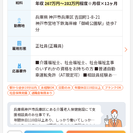
給料
年収
267万円～282万円
程度※月収×12ヶ月
兵庫県 神戸市兵庫区 吉田町1-8-21
神戸市営地下鉄海岸線「御崎公園駅」徒歩7
勤務地
分
正社員(正職員)
雇用形態
■介護福祉士、社会福祉士、社会福祉主事
のいずれかの資格をお持ちの方 ■普通自動
応募要件
車運転免許（AT限定可） ■相談員経験あれ
ば尚良し ■ブランクのある方OK ■介護業界
で営業経験のある方歓迎
駅から徒歩10分以内
未経験OK
日勤のみ
年間休日110日以上
ブランクOK
社会保険完備
退職金制度あり
兵庫県神戸市兵庫区にある介護老人保健施設にて支
援相談員のお仕事です。
年間休日110日以上あり、しっかり働いてしっかり
休める、社員にとって理想の働き方を実現できます
♪