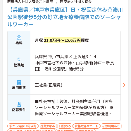
医療法人社団大有会井上病院
医療法人社団大有会
【兵庫県／神戸市兵庫区】日・祝固定休み◎湊川
公園駅徒歩5分の好立地★療養病院でのソーシャ
ルワーカー
月収
21.0万円～25.6万円
程度
給料
兵庫県 神戸市兵庫区 上沢通3-1-4
神戸市営地下鉄西神・山手線(新神戸－新長
勤務地
田)「湊川公園駅」徒歩5分
正社員(正職員)
雇用形態
■社会福祉士必須、社会副主事任用（医療
ソーシャルワーカー業務経験がある方） ※
応募要件
医療ソーシャルワーカー業務経験者優遇
（経験年数に応じて支給額上乗せあり）
駅から徒歩10分以内
残業少なめ
日勤のみ
資格取得サポート
研修制度あり