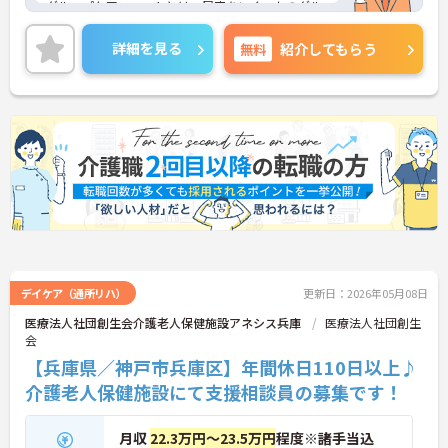
グループケアユニットとは、居室をいくつかのグル
ープに分け、そのグループごとにケアスペースなど
の設備を備えたフロア環境を言います。家庭的な雰
詳細を見る
無料
紹介してもらう
囲気の中で、少人数制により介護者とご入所者様、
ご入所者様相互の親密度が高くなり信頼関係の安定
が図れます
入所者の心身機能の低下や認知症の度合いにかかわ
らず、入所者の個性と自尊心を尊重しながら、家族
同然のきめ細かなケア・サービスを提供致しており
ます。
デイケア（通所リハ）
更新日：2026年05月08日
医療法人社団創生会介護老人保健施設アネシス兵庫
医療法人社団創生
会
【兵庫県／神戸市兵庫区】年間休日110日以上♪
介護老人保健施設にて支援相談員の募集です！
月収
22.3万円～23.5万円
程度※諸手当込