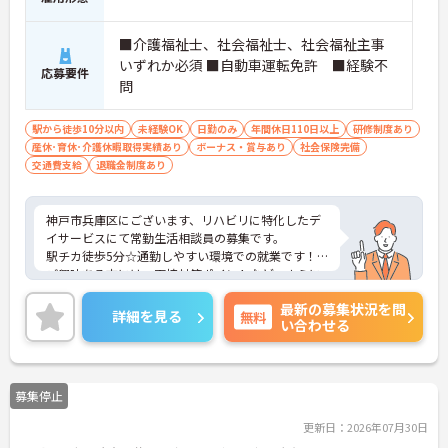
■介護福祉士、社会福祉士、社会福祉主事
いずれか必須 ■自動車運転免許 ■経験不
応募要件
問
駅から徒歩10分以内
未経験OK
日勤のみ
年間休日110日以上
研修制度あり
産休･育休･介護休暇取得実績あり
ボーナス・賞与あり
社会保険完備
交通費支給
退職金制度あり
神戸市兵庫区にございます、リハビリに特化したデ
イサービスにて常勤生活相談員の募集です。
駅チカ徒歩5分☆通勤しやすい環境での就業です！
ご興味ある方には、面接対策ポイントなど、さらに
詳細をお話しいたしますのでお気軽にご相談くださ
最新の募集状況を問
い。
詳細を見る
無料
い合わせる
募集停止
更新日：2026年07月30日