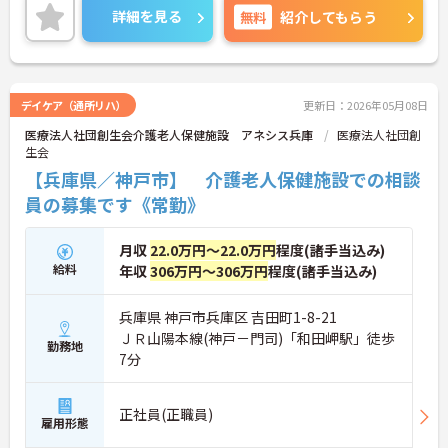
ご興味ある方には、面接対策ポイントなど、さらに
詳細を見る
無料
紹介してもらう
詳細をお話しいたしますのでお気軽にご相談くださ
い。
デイケア（通所リハ）
更新日：2026年05月08日
医療法人社団創生会介護老人保健施設 アネシス兵庫
医療法人社団創
生会
【兵庫県／神戸市】 介護老人保健施設での相談
員の募集です《常勤》
月収
22.0万円～22.0万円
程度(諸手当込み)
給料
年収
306万円～306万円
程度(諸手当込み)
兵庫県 神戸市兵庫区 吉田町1-8-21
ＪＲ山陽本線(神戸－門司)「和田岬駅」徒歩
勤務地
7分
正社員(正職員)
雇用形態