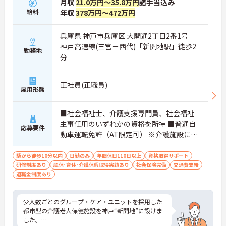
月収
21.0万円～35.8万円
諸手当込み
給料
年収
378万円～472万円
兵庫県 神戸市兵庫区 大開通2丁目2番1号
神戸高速線(三宮－西代)「新開地駅」徒歩2
勤務地
分
正社員(正職員)
雇用形態
■社会福祉士、介護支援専門員、社会福祉
主事任用のいずれかの資格を所持 ■普通自
応募要件
動車運転免許（AT限定可） ※介護施設にお
ける相談業務あれば尚可
駅から徒歩10分以内
日勤のみ
年間休日110日以上
資格取得サポート
研修制度あり
産休･育休･介護休暇取得実績あり
社会保険完備
交通費支給
退職金制度あり
少人数ごとのグループ・ケア・ユニットを採用した
都市型の介護老人保健施設を神戸“新開地”に設けま
した。