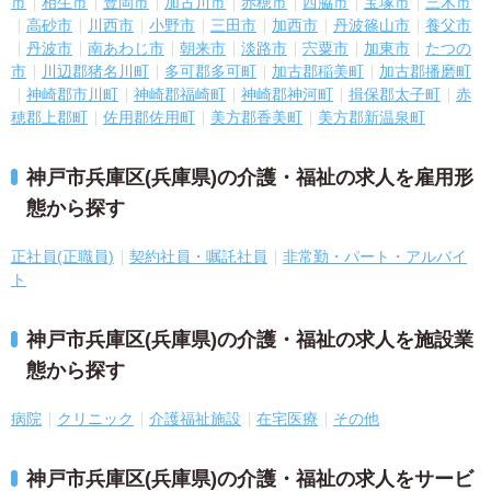
市
相生市
豊岡市
加古川市
赤穂市
西脇市
宝塚市
三木市
高砂市
川西市
小野市
三田市
加西市
丹波篠山市
養父市
丹波市
南あわじ市
朝来市
淡路市
宍粟市
加東市
たつの
市
川辺郡猪名川町
多可郡多可町
加古郡稲美町
加古郡播磨町
神崎郡市川町
神崎郡福崎町
神崎郡神河町
揖保郡太子町
赤
穂郡上郡町
佐用郡佐用町
美方郡香美町
美方郡新温泉町
神戸市兵庫区(兵庫県)の介護・福祉の求人を雇用形
態から探す
正社員(正職員)
契約社員・嘱託社員
非常勤・パート・アルバイ
ト
神戸市兵庫区(兵庫県)の介護・福祉の求人を施設業
態から探す
病院
クリニック
介護福祉施設
在宅医療
その他
神戸市兵庫区(兵庫県)の介護・福祉の求人をサービ