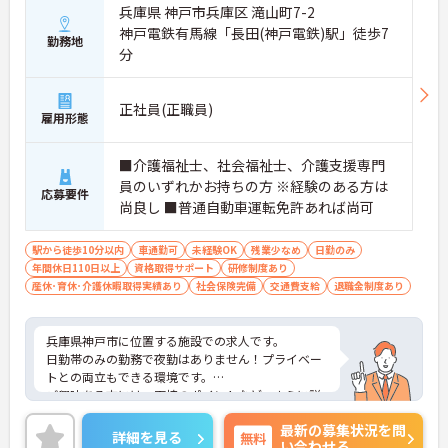
兵庫県 神戸市兵庫区 滝山町7-2
神戸電鉄有馬線「長田(神戸電鉄)駅」徒歩7
勤務地
分
正社員(正職員)
雇用形態
■介護福祉士、社会福祉士、介護支援専門
員のいずれかお持ちの方 ※経験のある方は
応募要件
尚良し ■普通自動車運転免許あれば尚可
駅から徒歩10分以内
車通勤可
未経験OK
残業少なめ
日勤のみ
年間休日110日以上
資格取得サポート
研修制度あり
産休･育休･介護休暇取得実績あり
社会保険完備
交通費支給
退職金制度あり
兵庫県神戸市に位置する施設での求人です。
日勤帯のみの勤務で夜勤はありません！プライベー
トとの両立もできる環境です。
ご興味ある方には、面接のポイントなど、さらに詳
細をお話致しますのでお気軽にご相談ください。
最新の募集状況を問
詳細を見る
無料
い合わせる