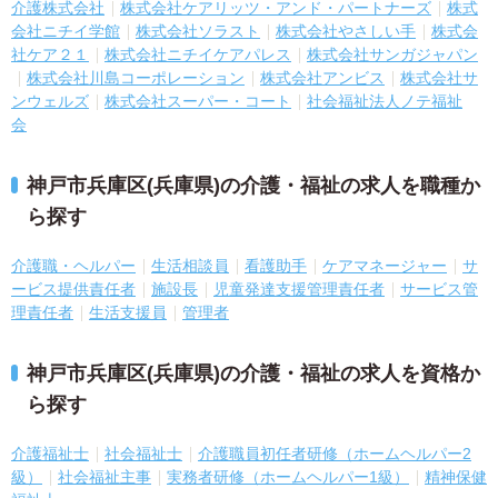
介護株式会社
株式会社ケアリッツ・アンド・パートナーズ
株式
会社ニチイ学館
株式会社ソラスト
株式会社やさしい手
株式会
社ケア２１
株式会社ニチイケアパレス
株式会社サンガジャパン
株式会社川島コーポレーション
株式会社アンビス
株式会社サ
ンウェルズ
株式会社スーパー・コート
社会福祉法人ノテ福祉
会
神戸市兵庫区(兵庫県)の介護・福祉の求人を職種か
ら探す
介護職・ヘルパー
生活相談員
看護助手
ケアマネージャー
サ
ービス提供責任者
施設長
児童発達支援管理責任者
サービス管
理責任者
生活支援員
管理者
神戸市兵庫区(兵庫県)の介護・福祉の求人を資格か
ら探す
介護福祉士
社会福祉士
介護職員初任者研修（ホームヘルパー2
級）
社会福祉主事
実務者研修（ホームヘルパー1級）
精神保健