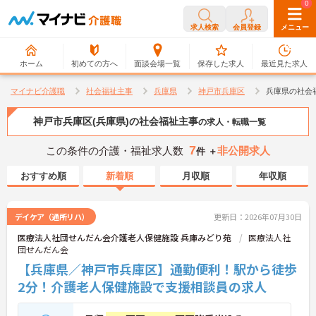
0
0
求人検索
会員登録
メニュー
ホーム
初めての方へ
面談会場一覧
保存した求人
最近見た求人
マイナビ介護職
社会福祉主事
兵庫県
神戸市兵庫区
兵庫県の社会
神戸市兵庫区(兵庫県)の社会福祉主事
の求人・転職一覧
7
この条件の介護・福祉求人数
非公開求人
件 ＋
おすすめ順
新着順
月収順
年収順
デイケア（通所リハ）
更新日：2026年07月30日
医療法人社団せんだん会介護老人保健施設 兵庫みどり苑
医療法人社
団せんだん会
【兵庫県／神戸市兵庫区】通勤便利！駅から徒歩
2分！介護老人保健施設で支援相談員の求人