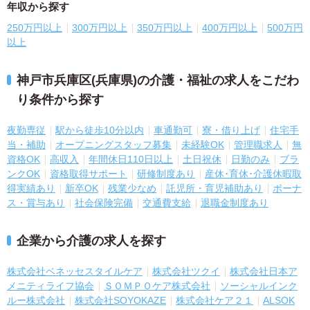
年収から探す
250万円以上
300万円以上
350万円以上
400万円以上
500万円
以上
神戸市兵庫区(兵庫県)の介護・福祉の求人をこだわ
り条件から探す
夜勤専従
駅から徒歩10分以内
車通勤可
寮・借り上げ
住宅手
当・補助
オープニングスタッフ募集
未経験OK
管理職求人
無
資格OK
高収入
年間休日110日以上
土日祝休
日勤のみ
ブラ
ンクOK
資格取得サポート
研修制度あり
産休･育休･介護休暇取
得実績あり
新卒OK
残業少なめ
託児所・育児補助あり
ボーナ
ス・賞与あり
社会保険完備
交通費支給
退職金制度あり
企業から介護の求人を探す
株式会社ベネッセスタイルケア
株式会社ツクイ
株式会社日本ア
メニティライフ協会
ＳＯＭＰＯケア株式会社
ソーシャルインク
ルー株式会社
株式会社SOYOKAZE
株式会社ケア２１
ALSOK