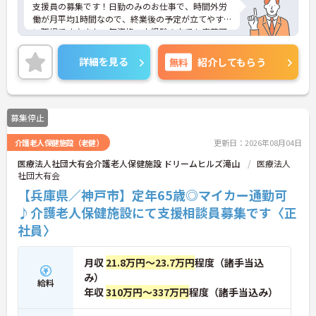
支援員の募集です！日勤のみのお仕事で、時間外労
働が月平均1時間なので、終業後の予定が立てやす
い職場です♪また、無資格・未経験の方でも応募可
能なので、これから介護業界に挑戦したいという方
にピッタリの職場です◎ご興味のある方は、面接ポ
詳細を見る
無料
紹介してもらう
イントをお伝えしますので、お気軽にご連絡くださ
い。
募集停止
介護老人保健施設（老健）
更新日：2026年08月04日
医療法人社団大有会介護老人保健施設 ドリームヒルズ滝山
医療法人
社団大有会
【兵庫県／神戸市】定年65歳◎マイカー通勤可
♪介護老人保健施設にて支援相談員募集です〈正
社員〉
月収
21.8万円～23.7万円
程度（諸手当込
み）
給料
年収
310万円～337万円
程度（諸手当込み）