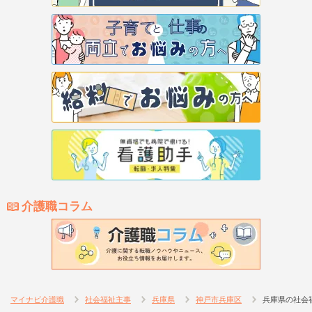
介護職コラム
マイナビ介護職
社会福祉主事
兵庫県
神戸市兵庫区
兵庫県の社会